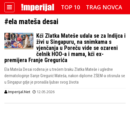
TOP 10
TRAG NOVCA
#ela mateša desai
DETEKTOR
FOTO SPECIJAL
Kći Zlatka Mateše udala se za Indijca i
IMPERIJAL VIDEO
RADAR
živi u Singapuru, na snimkama s
vjenčanja u Poreču vide se ozareni
IMPERIJAL & FREETIME
čelnik HOO-a i mama, kći ex-
premijera Franje Gregurića
IMPERIJALOVE POZNATE FACE
Ela Mateša Desai rođena je u trećem braku Zlatka Mateše i ugledne
dermatologinje Sanje Gregurić Mateša, nakon diplome ZŠEM-a otisnula se
u Singapur gdje je pronašla ljubav svog života
Imperijal.Net
12.05.2026