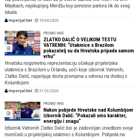
Maybach, najskupljeg Merdžu koji ponosno parkira tik do svog
lokala
Imperijal.Net
19.04.2026
PROMO HNS
ZLATKO DALIĆ O VELIKOM TESTU
VATRENIH: “Utakmice s Brazilom
pokazatelj su da Hrvatska pripada samom
vrhu”
Hrvatsku nogometnu reprezentaciju očekuje prijateljska
utakmica s Brazilom u Orlandu, uoči koje izbornik Vatrenih,
Zlatko Dalić, najavljuje dosta promjena u odnosu na dvoboj s
Kolumbijom.
Imperijal.Net
31.03.2026
PROMO HNS
Nakon pobjede Hrvatske nad Kolumbijom
izbornik Dalić: “Pokazali smo karakter,
energiju i snagu“
Izbornik Vatrenih Zlatko Dalić bio je zadovoljan izvedbom svoje
momčadi u prijateljskoj utakmici s Kolumbijom. Pobjeda na