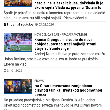
heroja, na izlaska iz busa, dočekala ih je
skoro cijela Vlada uz pjesmu 'Ostani tu'
Špalir je priređen za našu rukometnu reprezentaciju na Jelačić
placu a u njemu su bili brojni najbliži Plenkovićevi su..
Imperijal Youtube
03.02.2026
NOVI ODLIČAN DAN NAPADAČA VATRENIH
Kramarić pogocima vodio do nove
pobjede, postao treći najbolji strani
strijelac Bundeslige
Andrej Kramarić dva je puta zatresao mrežu
Union Berlina, proslavio osvajanje sva tri boda te preskočio
Elbera na vječ..
31.01.2026
PROMO
Iva Olivari imenovana zamjenicom
glavnog tajnika Hrvatskog nogometnog
saveza
Na prijedlog predsjednika Marijana Kustića, Izvršni odbor
Hrvatskog nogometnog saveza imenovao je Ivu Olivari novom