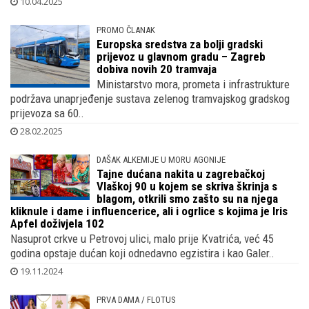
naknadu štete za sebe i blisku osobu, ukupno 14.000 eura, ..
10.04.2025
PROMO ČLANAK
Europska sredstva za bolji gradski
prijevoz u glavnom gradu – Zagreb
dobiva novih 20 tramvaja
Ministarstvo mora, prometa i infrastrukture
podržava unaprjeđenje sustava zelenog tramvajskog gradskog
prijevoza sa 60..
28.02.2025
DAŠAK ALKEMIJE U MORU AGONIJE
Tajne dućana nakita u zagrebačkoj
Vlaškoj 90 u kojem se skriva škrinja s
blagom, otkrili smo zašto su na njega
kliknule i dame i influencerice, ali i ogrlice s kojima je Iris
Apfel doživjela 102
Nasuprot crkve u Petrovoj ulici, malo prije Kvatrića, već 45
godina opstaje dućan koji odnedavno egzistira i kao Galer..
19.11.2024