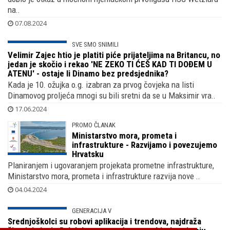
Hrvoje Horvat zv. mali Cveba, brat Vanje Horvat ex. Mamić
dobio je otkaz u moćnom njemačkom prvoligašu HSG Wetzlaru
na..
07.08.2024
SVE SMO SNIMILI
Velimir Zajec htio je platiti piće prijateljima na Britancu, no
jedan je skočio i rekao 'NE ZEKO TI ĆEŠ KAD TI DOĐEM U
ATENU' - ostaje li Dinamo bez predsjednika?
Kada je 10. ožujka o.g. izabran za prvog čovjeka na listi
Dinamovog proljeća mnogi su bili sretni da se u Maksimir vra..
17.06.2024
PROMO ČLANAK
Ministarstvo mora, prometa i
infrastrukture - Razvijamo i povezujemo
Hrvatsku
Planiranjem i ugovaranjem projekata prometne infrastrukture,
Ministarstvo mora, prometa i infrastrukture razvija nove ..
04.04.2024
GENERACIJA V