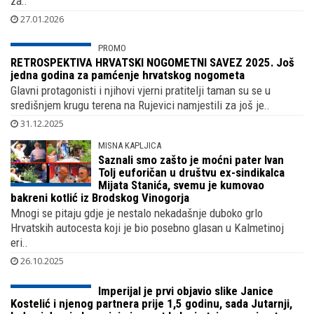
za..
27.01.2026
PROMO
RETROSPEKTIVA HRVATSKI NOGOMETNI
SAVEZ 2025. Još jedna godina za
pamćenje hrvatskog nogometa
Glavni protagonisti i njihovi vjerni pratitelji taman su se u
središnjem krugu terena na Rujevici namjestili za još je..
31.12.2025
MISNA KAPLJICA
Saznali smo zašto je moćni pater Ivan
Tolj euforičan u društvu ex-sindikalca
Mijata Stanića, svemu je kumovao
bakreni kotlić iz Brodskog Vinogorja
Mnogi se pitaju gdje je nestalo nekadašnje duboko grlo
Hrvatskih autocesta koji je bio posebno glasan u Kalmetinoj
eri..
26.10.2025
Imperijal je prvi objavio slike Janice