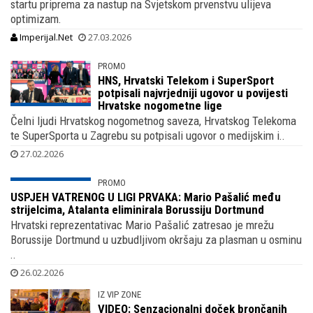
startu priprema za nastup na Svjetskom prvenstvu ulijeva
optimizam.
Imperijal.Net
27.03.2026
PROMO
HNS, Hrvatski Telekom i SuperSport
potpisali najvrjedniji ugovor u povijesti
Hrvatske nogometne lige
Čelni ljudi Hrvatskog nogometnog saveza, Hrvatskog Telekoma
te SuperSporta u Zagrebu su potpisali ugovor o medijskim i..
27.02.2026
PROMO
USPJEH VATRENOG U LIGI PRVAKA: Mario Pašalić među
strijelcima, Atalanta eliminirala Borussiju Dortmund
Hrvatski reprezentativac Mario Pašalić zatresao je mrežu
Borussije Dortmund u uzbudljivom okršaju za plasman u osminu
..
26.02.2026
IZ VIP ZONE
VIDEO: Senzacionalni doček brončanih