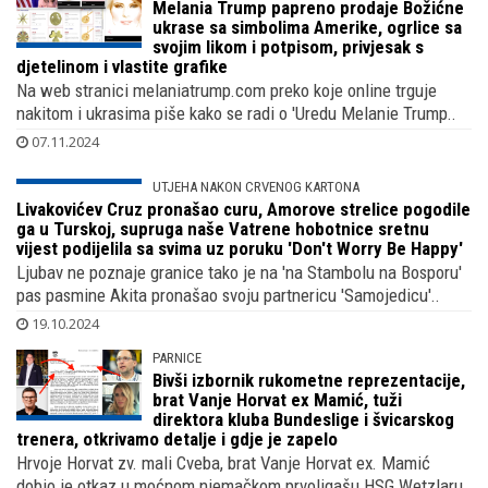
PRVA DAMA / FLOTUS
Melania Trump papreno prodaje Božićne
ukrase sa simbolima Amerike, ogrlice sa
svojim likom i potpisom, privjesak s
djetelinom i vlastite grafike
Na web stranici melaniatrump.com preko koje online trguje
nakitom i ukrasima piše kako se radi o 'Uredu Melanie Trump..
07.11.2024
UTJEHA NAKON CRVENOG KARTONA
Livakovićev Cruz pronašao curu, Amorove strelice pogodile
ga u Turskoj, supruga naše Vatrene hobotnice sretnu
vijest podijelila sa svima uz poruku 'Don't Worry Be Happy'
Ljubav ne poznaje granice tako je na 'na Stambolu na Bosporu'
pas pasmine Akita pronašao svoju partnericu 'Samojedicu'..
19.10.2024
PARNICE
Bivši izbornik rukometne reprezentacije,
brat Vanje Horvat ex Mamić, tuži
direktora kluba Bundeslige i švicarskog
trenera, otkrivamo detalje i gdje je zapelo