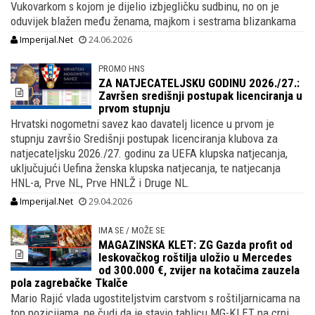
Vukovarkom s kojom je dijelio izbjegličku sudbinu, no on je
oduvijek blažen među ženama, majkom i sestrama blizankama
Imperijal.Net
24.06.2026
PROMO HNS
ZA NATJECATELJSKU GODINU 2026./27.:
Završen središnji postupak licenciranja u
prvom stupnju
Hrvatski nogometni savez kao davatelj licence u prvom je
stupnju završio Središnji postupak licenciranja klubova za
natjecateljsku 2026./27. godinu za UEFA klupska natjecanja,
uključujući Uefina ženska klupska natjecanja, te natjecanja
HNL-a, Prve NL, Prve HNLŽ i Druge NL.
Imperijal.Net
29.04.2026
IMA SE / MOŽE SE
MAGAZINSKA KLET: ZG Gazda profit od
leskovačkog roštilja uložio u Mercedes
od 300.000 €, zvijer na kotačima zauzela
pola zagrebačke Tkalče
Mario Rajić vlada ugostiteljstvim carstvom s roštiljarnicama na
top pozicijama, ne čudi da je stavio tablicu MG-KLET na crni