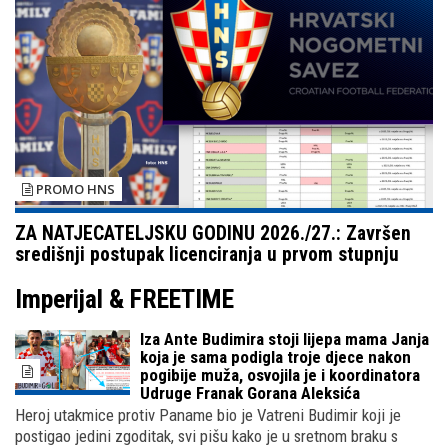
PROMO HNS
ZA NATJECATELJSKU GODINU 2026./27.: Završen
središnji postupak licenciranja u prvom stupnju
Imperijal & FREETIME
Iza Ante Budimira stoji lijepa mama Janja
koja je sama podigla troje djece nakon
pogibije muža, osvojila je i koordinatora
Udruge Franak Gorana Aleksića
Heroj utakmice protiv Paname bio je Vatreni Budimir koji je
postigao jedini zgoditak, svi pišu kako je u sretnom braku s