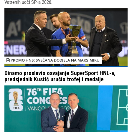
Vatrenih uoči SP-a 2026.
PROMO HNS: SVEČANA DODJELA NA MAKSIMIRU
Dinamo proslavio osvajanje SuperSport HNL-a,
predsjednik Kustić uručio trofej i medalje