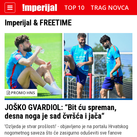
TOP 10
TRAG NOVCA
Imperijal & FREETIME
DETEKTOR
FOTO SPECIJAL
IMPERIJAL VIDEO
RADAR
IMPERIJAL & FREETIME
IMPERIJALOVE POZNATE FACE
PROMO HNS
JOŠKO GVARDIOL: “Bit ću spreman,
desna noga je sad čvršća i jača“
'Ozljeda je stvar prošlosti' - objavljeno je na portalu Hrvatskog
nogometnog saveza što će zasigurno oduševiti sve fanove