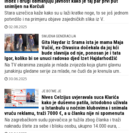
Kostelić i njenog partnera prije 1,5 godinu, sada Jutarnji,
Index i drugi obmanjuju javnost kako je taj par prvi put
snimljen na Korčuli
Stara uzrečica kaže kako su u laži kratke noge, to se još jednom
potvrdilo i na primjeru objave zajedničkih slika iz V..
02.08.2025
SMJENA GENERACIJA
Gita Haydar iz Srama ista je mama Maja
Vučić, ex-Divasica dočekala da joj kći
bude slavnija od nje, ponosan je i tata
Igor, koliko bi se unuci radovao djed Izet Hajdarhodžić
Na TV ekranima zasjala je mlada zvijezda koja glumi glavnu
junakinju gledane serije za mlade, ne čudi da je krenula um..
30.06.2025
JE BO'ME JE
Nives Celzijus uvjeravala suca Klarića
kako je duševno patila, istodobno uživala
u Istanbulu u noćnim klubovima i snimala
vruću reklamu, traži 7000 €, a u članku nije ni spomenuta
Na zagrebačkom sudu pjevačica je tužila zbog članka i traži