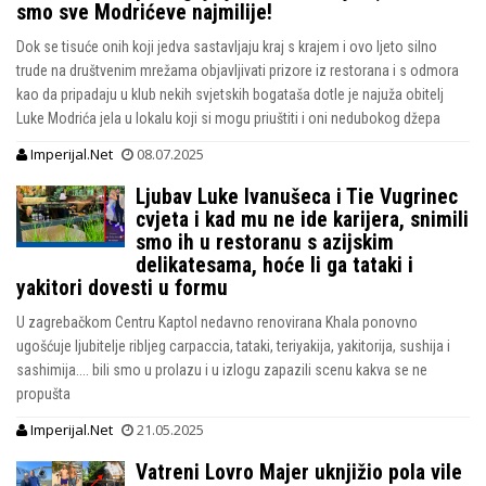
smo sve Modrićeve najmilije!
Dok se tisuće onih koji jedva sastavljaju kraj s krajem i ovo ljeto silno
trude na društvenim mrežama objavljivati prizore iz restorana i s odmora
kao da pripadaju u klub nekih svjetskih bogataša dotle je najuža obitelj
Luke Modrića jela u lokalu koji si mogu priuštiti i oni nedubokog džepa
Imperijal.Net
08.07.2025
Ljubav Luke Ivanušeca i Tie Vugrinec
cvjeta i kad mu ne ide karijera, snimili
smo ih u restoranu s azijskim
delikatesama, hoće li ga tataki i
yakitori dovesti u formu
U zagrebačkom Centru Kaptol nedavno renovirana Khala ponovno
ugošćuje ljubitelje ribljeg carpaccia, tataki, teriyakija, yakitorija, sushija i
sashimija.... bili smo u prolazu i u izlogu zapazili scenu kakva se ne
propušta
Imperijal.Net
21.05.2025
Vatreni Lovro Majer uknjižio pola vile