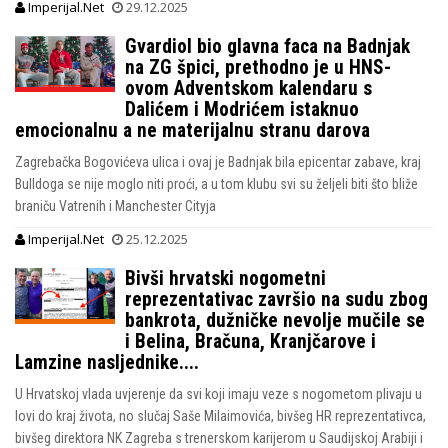
Imperijal.Net
29.12.2025
Gvardiol bio glavna faca na Badnjak
na ZG špici, prethodno je u HNS-
ovom Adventskom kalendaru s
Dalićem i Modrićem istaknuo
emocionalnu a ne materijalnu stranu darova
Zagrebačka Bogovićeva ulica i ovaj je Badnjak bila epicentar zabave, kraj
Bulldoga se nije moglo niti proći, a u tom klubu svi su željeli biti što bliže
braniču Vatrenih i Manchester Cityja
Imperijal.Net
25.12.2025
Bivši hrvatski nogometni
reprezentativac završio na sudu zbog
bankrota, dužničke nevolje mučile se
i Belina, Bračuna, Kranjčarove i
Lamzine nasljednike....
U Hrvatskoj vlada uvjerenje da svi koji imaju veze s nogometom plivaju u
lovi do kraj života, no slučaj Saše Milaimovića, bivšeg HR reprezentativca,
bivšeg direktora NK Zagreba s trenerskom karijerom u Saudijskoj Arabiji i