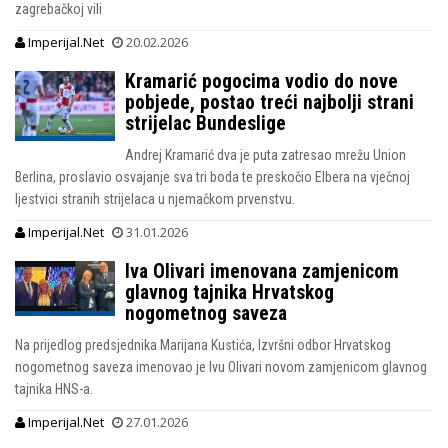
zagrebačkoj vili
Imperijal.Net
20.02.2026
Kramarić pogocima vodio do nove
pobjede, postao treći najbolji strani
strijelac Bundeslige
Andrej Kramarić dva je puta zatresao mrežu Union
Berlina, proslavio osvajanje sva tri boda te preskočio Elbera na vječnoj
ljestvici stranih strijelaca u njemačkom prvenstvu.
Imperijal.Net
31.01.2026
Iva Olivari imenovana zamjenicom
glavnog tajnika Hrvatskog
nogometnog saveza
Na prijedlog predsjednika Marijana Kustića, Izvršni odbor Hrvatskog
nogometnog saveza imenovao je Ivu Olivari novom zamjenicom glavnog
tajnika HNS-a.
Imperijal.Net
27.01.2026