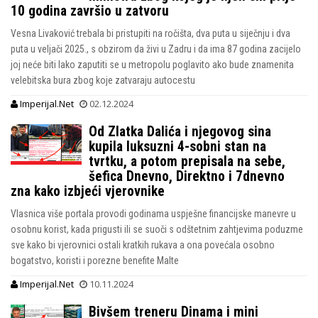
10 godina završio u zatvoru
Vesna Livaković trebala bi pristupiti na ročišta, dva puta u siječnju i dva
puta u veljači 2025., s obzirom da živi u Zadru i da ima 87 godina zacijelo
joj neće biti lako zaputiti se u metropolu poglavito ako bude znamenita
velebitska bura zbog koje zatvaraju autocestu
Imperijal.Net
02.12.2024
Od Zlatka Dalića i njegovog sina
kupila luksuzni 4-sobni stan na
tvrtku, a potom prepisala na sebe,
šefica Dnevno, Direktno i 7dnevno
zna kako izbjeći vjerovnike
Vlasnica više portala provodi godinama uspješne financijske manevre u
osobnu korist, kada prigusti ili se suoči s odštetnim zahtjevima poduzme
sve kako bi vjerovnici ostali kratkih rukava a ona povećala osobno
bogatstvo, koristi i porezne benefite Malte
Imperijal.Net
10.11.2024
Bivšem treneru Dinama i mini