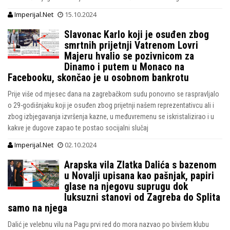
Imperijal.Net
15.10.2024
Slavonac Karlo koji je osuđen zbog
smrtnih prijetnji Vatrenom Lovri
Majeru hvalio se pozivnicom za
Dinamo i putem u Monaco na
Facebooku, skončao je u osobnom bankrotu
Prije više od mjesec dana na zagrebačkom sudu ponovno se raspravljalo
o 29-godišnjaku koji je osuđen zbog prijetnji našem reprezentativcu ali i
zbog izbjegavanja izvršenja kazne, u međuvremenu se iskristalizirao i u
kakve je dugove zapao te postao socijalni slučaj
Imperijal.Net
02.10.2024
Arapska vila Zlatka Dalića s bazenom
u Novalji upisana kao pašnjak, papiri
glase na njegovu suprugu dok
luksuzni stanovi od Zagreba do Splita
samo na njega
Dalić je velebnu vilu na Pagu prvi red do mora nazvao po bivšem klubu