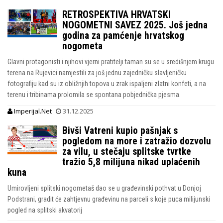
RETROSPEKTIVA HRVATSKI
NOGOMETNI SAVEZ 2025. Još jedna
godina za pamćenje hrvatskog
nogometa
Glavni protagonisti i njihovi vjerni pratitelji taman su se u središnjem krugu
terena na Rujevici namjestili za još jednu zajedničku slavljeničku
fotografiju kad su iz obližnjih topova u zrak ispaljeni zlatni konfeti, a na
terenu i tribinama prolomila se spontana pobjednička pjesma.
Imperijal.Net
31.12.2025
Bivši Vatreni kupio pašnjak s
pogledom na more i zatražio dozvolu
za vilu, u stečaju splitske tvrtke
tražio 5,8 milijuna nikad uplaćenih
kuna
Umirovljeni splitski nogometaš dao se u građevinski pothvat u Donjoj
Podstrani, gradit će zahtjevnu građevinu na parceli s koje puca milijunski
pogled na splitski akvatorij