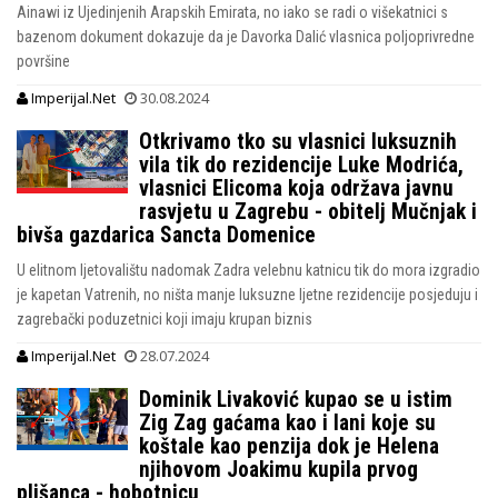
Ainawi iz Ujedinjenih Arapskih Emirata, no iako se radi o višekatnici s
bazenom dokument dokazuje da je Davorka Dalić vlasnica poljoprivredne
površine
Imperijal.Net
30.08.2024
Otkrivamo tko su vlasnici luksuznih
vila tik do rezidencije Luke Modrića,
vlasnici Elicoma koja održava javnu
rasvjetu u Zagrebu - obitelj Mučnjak i
bivša gazdarica Sancta Domenice
U elitnom ljetovalištu nadomak Zadra velebnu katnicu tik do mora izgradio
je kapetan Vatrenih, no ništa manje luksuzne ljetne rezidencije posjeduju i
zagrebački poduzetnici koji imaju krupan biznis
Imperijal.Net
28.07.2024
Dominik Livaković kupao se u istim
Zig Zag gaćama kao i lani koje su
koštale kao penzija dok je Helena
njihovom Joakimu kupila prvog
plišanca - hobotnicu