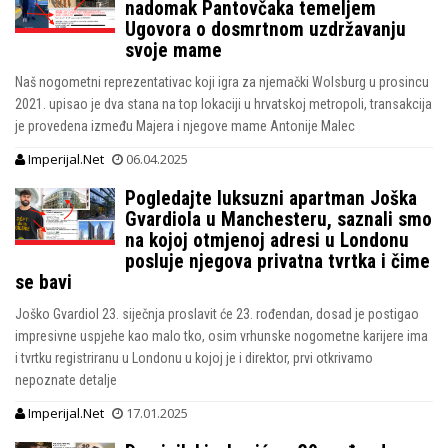
nadomak Pantovčaka temeljem
Ugovora o dosmrtnom uzdržavanju
svoje mame
Naš nogometni reprezentativac koji igra za njemački Wolsburg u prosincu
2021. upisao je dva stana na top lokaciji u hrvatskoj metropoli, transakcija
je provedena između Majera i njegove mame Antonije Malec
Imperijal.Net
06.04.2025
Pogledajte luksuzni apartman Joška
Gvardiola u Manchesteru, saznali smo
na kojoj otmjenoj adresi u Londonu
posluje njegova privatna tvrtka i čime
se bavi
Joško Gvardiol 23. siječnja proslavit će 23. rođendan, dosad je postigao
impresivne uspjehe kao malo tko, osim vrhunske nogometne karijere ima
i tvrtku registriranu u Londonu u kojoj je i direktor, prvi otkrivamo
nepoznate detalje
Imperijal.Net
17.01.2025