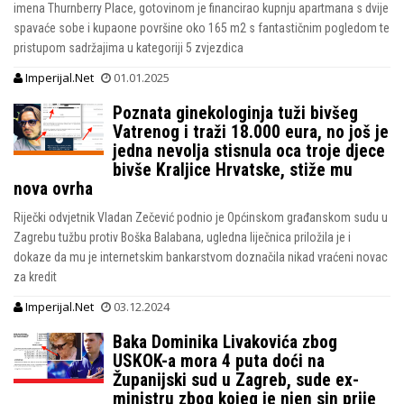
imena Thurnberry Place, gotovinom je financirao kupnju apartmana s dvije
spavaće sobe i kupaone površine oko 165 m2 s fantastičnim pogledom te
pristupom sadržajima u kategoriji 5 zvjezdica
Imperijal.Net
01.01.2025
Poznata ginekologinja tuži bivšeg
Vatrenog i traži 18.000 eura, no još je
jedna nevolja stisnula oca troje djece
bivše Kraljice Hrvatske, stiže mu
nova ovrha
Riječki odvjetnik Vladan Zečević podnio je Općinskom građanskom sudu u
Zagrebu tužbu protiv Boška Balabana, ugledna liječnica priložila je i
dokaze da mu je internetskim bankarstvom doznačila nikad vraćeni novac
za kredit
Imperijal.Net
03.12.2024
Baka Dominika Livakovića zbog
USKOK-a mora 4 puta doći na
Županijski sud u Zagreb, sude ex-
ministru zbog kojeg je njen sin prije