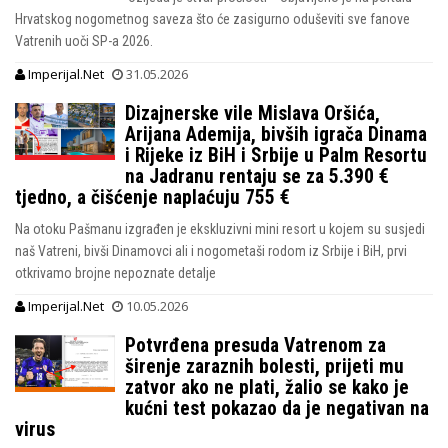
Hrvatskog nogometnog saveza što će zasigurno oduševiti sve fanove
Vatrenih uoči SP-a 2026.
Imperijal.Net
31.05.2026
Dizajnerske vile Mislava Oršića,
Arijana Ademija, bivših igrača Dinama
i Rijeke iz BiH i Srbije u Palm Resortu
na Jadranu rentaju se za 5.390 €
tjedno, a čišćenje naplaćuju 755 €
Na otoku Pašmanu izgrađen je ekskluzivni mini resort u kojem su susjedi
naš Vatreni, bivši Dinamovci ali i nogometaši rodom iz Srbije i BiH, prvi
otkrivamo brojne nepoznate detalje
Imperijal.Net
10.05.2026
Potvrđena presuda Vatrenom za
širenje zaraznih bolesti, prijeti mu
zatvor ako ne plati, žalio se kako je
kućni test pokazao da je negativan na
virus