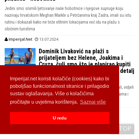
Jedini smo snimili ljetovanje naše hobotnice i njegove supruge koju
nazivaju hrvatskom Meghan Markle u Petrčanima kraj Zadra, imali su istu
rutinu i dokazali kako ne teže elitnim lokacijama već idu na plažu s
običnim turistima
Imperijal.Net
13.07.2024
Dominik Livaković na plaži s
prijateljem bez Helene, Joakima i
Cruza, čuli smo što je planirao kupiti
supruzi kad je rodila ali i snimili detalj
koji morate vidjeti
Imperijal.net koristi kolačiće (cookies) kako bi
poboljšao funkcionalnost stranice i prilagodio
Vatreni Livi danas se kupao na običnoj plaži na šetnici u Punta Skali, vidjeli
sustav oglašavanja. Više o kolačićima
smo i čuli što je povjerio dok se vraćao s kupanja samo u mudantama i
omotan ručnikom
pročitajte u uvjetima korištenja.
Saznaj više
Imperijal.Net
02.07.2024
U redu
TOP