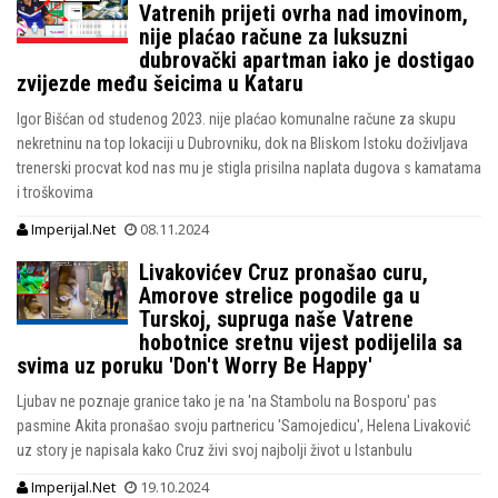
Vatrenih prijeti ovrha nad imovinom,
nije plaćao račune za luksuzni
dubrovački apartman iako je dostigao
zvijezde među šeicima u Kataru
Igor Bišćan od studenog 2023. nije plaćao komunalne račune za skupu
nekretninu na top lokaciji u Dubrovniku, dok na Bliskom Istoku doživljava
trenerski procvat kod nas mu je stigla prisilna naplata dugova s kamatama
i troškovima
Imperijal.Net
08.11.2024
Livakovićev Cruz pronašao curu,
Amorove strelice pogodile ga u
Turskoj, supruga naše Vatrene
hobotnice sretnu vijest podijelila sa
svima uz poruku 'Don't Worry Be Happy'
Ljubav ne poznaje granice tako je na 'na Stambolu na Bosporu' pas
pasmine Akita pronašao svoju partnericu 'Samojedicu', Helena Livaković
uz story je napisala kako Cruz živi svoj najbolji život u Istanbulu
Imperijal.Net
19.10.2024