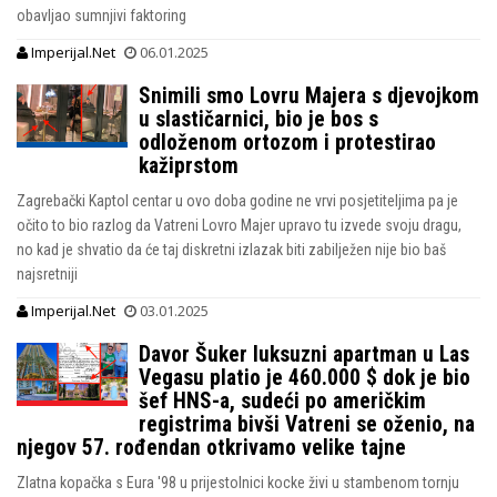
obavljao sumnjivi faktoring
Imperijal.Net
06.01.2025
Snimili smo Lovru Majera s djevojkom
u slastičarnici, bio je bos s
odloženom ortozom i protestirao
kažiprstom
Zagrebački Kaptol centar u ovo doba godine ne vrvi posjetiteljima pa je
očito to bio razlog da Vatreni Lovro Majer upravo tu izvede svoju dragu,
no kad je shvatio da će taj diskretni izlazak biti zabilježen nije bio baš
najsretniji
Imperijal.Net
03.01.2025
Davor Šuker luksuzni apartman u Las
Vegasu platio je 460.000 $ dok je bio
šef HNS-a, sudeći po američkim
registrima bivši Vatreni se oženio, na
njegov 57. rođendan otkrivamo velike tajne
Zlatna kopačka s Eura '98 u prijestolnici kocke živi u stambenom tornju