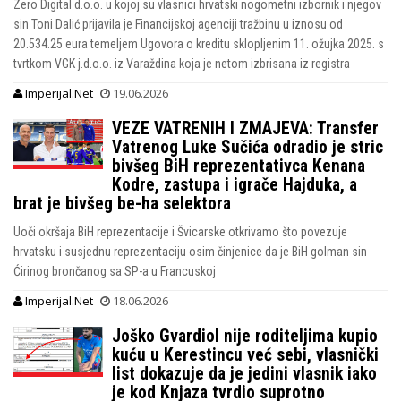
Zero Digital d.o.o. u kojoj su vlasnici hrvatski nogometni izbornik i njegov
sin Toni Dalić prijavila je Financijskoj agenciji tražbinu u iznosu od
20.534.25 eura temeljem Ugovora o kreditu sklopljenim 11. ožujka 2025. s
tvrtkom VGK j.d.o.o. iz Varaždina koja je netom izbrisana iz registra
Imperijal.Net
19.06.2026
VEZE VATRENIH I ZMAJEVA: Transfer
Vatrenog Luke Sučića odradio je stric
bivšeg BiH reprezentativca Kenana
Kodre, zastupa i igrače Hajduka, a
brat je bivšeg be-ha selektora
Uoči okršaja BiH reprezentacije i Švicarske otkrivamo što povezuje
hrvatsku i susjednu reprezentaciju osim činjenice da je BiH golman sin
Ćirinog brončanog sa SP-a u Francuskoj
Imperijal.Net
18.06.2026
Joško Gvardiol nije roditeljima kupio
kuću u Kerestincu već sebi, vlasnički
list dokazuje da je jedini vlasnik iako
je kod Knjaza tvrdio suprotno