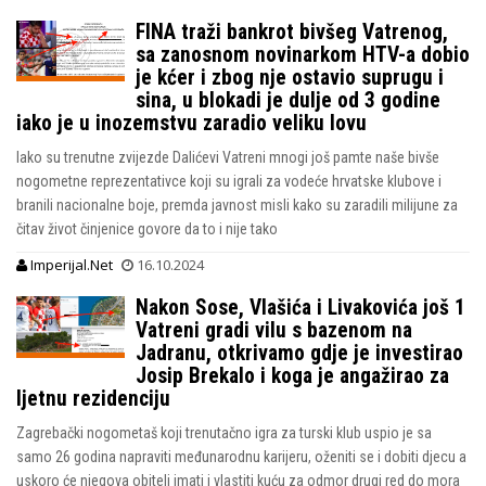
FINA traži bankrot bivšeg Vatrenog,
sa zanosnom novinarkom HTV-a dobio
je kćer i zbog nje ostavio suprugu i
sina, u blokadi je dulje od 3 godine
iako je u inozemstvu zaradio veliku lovu
Iako su trenutne zvijezde Dalićevi Vatreni mnogi još pamte naše bivše
nogometne reprezentativce koji su igrali za vodeće hrvatske klubove i
branili nacionalne boje, premda javnost misli kako su zaradili milijune za
čitav život činjenice govore da to i nije tako
Imperijal.Net
16.10.2024
Nakon Sose, Vlašića i Livakovića još 1
Vatreni gradi vilu s bazenom na
Jadranu, otkrivamo gdje je investirao
Josip Brekalo i koga je angažirao za
ljetnu rezidenciju
Zagrebački nogometaš koji trenutačno igra za turski klub uspio je sa
samo 26 godina napraviti međunarodnu karijeru, oženiti se i dobiti djecu a
uskoro će njegova obitelj imati i vlastiti kuću za odmor drugi red do mora