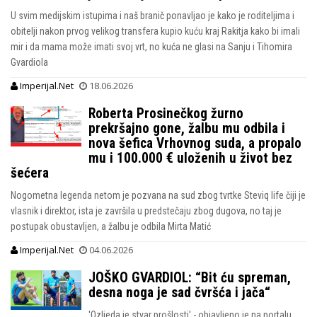
U svim medijskim istupima i naš branič ponavljao je kako je roditeljima i
obitelji nakon prvog velikog transfera kupio kuću kraj Rakitja kako bi imali
mir i da mama može imati svoj vrt, no kuća ne glasi na Sanju i Tihomira
Gvardiola
Imperijal.Net
18.06.2026
Roberta Prosinečkog žurno
prekršajno gone, žalbu mu odbila i
nova šefica Vrhovnog suda, a propalo
mu i 100.000 € uloženih u život bez
šećera
Nogometna legenda netom je pozvana na sud zbog tvrtke Steviq life čiji je
vlasnik i direktor, ista je završila u predstečaju zbog dugova, no taj je
postupak obustavljen, a žalbu je odbila Mirta Matić
Imperijal.Net
04.06.2026
JOŠKO GVARDIOL: “Bit ću spreman,
desna noga je sad čvršća i jača“
'Ozljeda je stvar prošlosti' - objavljeno je na portalu