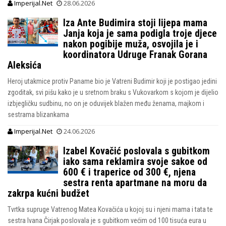
Imperijal.Net
28.06.2026
Iza Ante Budimira stoji lijepa mama
Janja koja je sama podigla troje djece
nakon pogibije muža, osvojila je i
koordinatora Udruge Franak Gorana
Aleksića
Heroj utakmice protiv Paname bio je Vatreni Budimir koji je postigao jedini
zgoditak, svi pišu kako je u sretnom braku s Vukovarkom s kojom je dijelio
izbjegličku sudbinu, no on je oduvijek blažen među ženama, majkom i
sestrama blizankama
Imperijal.Net
24.06.2026
Izabel Kovačić poslovala s gubitkom
iako sama reklamira svoje sakoe od
600 € i traperice od 300 €, njena
sestra renta apartmane na moru da
zakrpa kućni budžet
Tvrtka supruge Vatrenog Matea Kovačića u kojoj su i njeni mama i tata te
sestra Ivana Čirjak poslovala je s gubitkom većim od 100 tisuća eura u