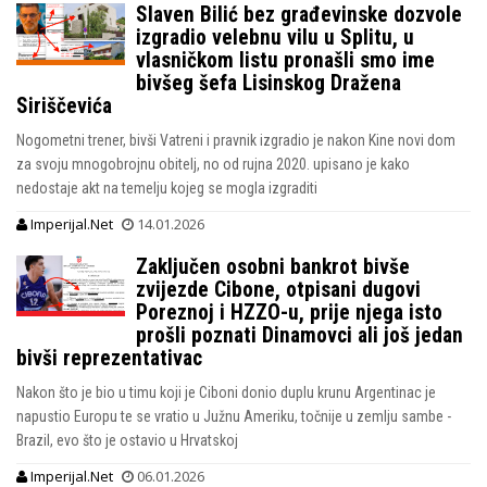
Slaven Bilić bez građevinske dozvole
izgradio velebnu vilu u Splitu, u
vlasničkom listu pronašli smo ime
bivšeg šefa Lisinskog Dražena
Siriščevića
Nogometni trener, bivši Vatreni i pravnik izgradio je nakon Kine novi dom
za svoju mnogobrojnu obitelj, no od rujna 2020. upisano je kako
nedostaje akt na temelju kojeg se mogla izgraditi
Imperijal.Net
14.01.2026
Zaključen osobni bankrot bivše
zvijezde Cibone, otpisani dugovi
Poreznoj i HZZO-u, prije njega isto
prošli poznati Dinamovci ali još jedan
bivši reprezentativac
Nakon što je bio u timu koji je Ciboni donio duplu krunu Argentinac je
napustio Europu te se vratio u Južnu Ameriku, točnije u zemlju sambe -
Brazil, evo što je ostavio u Hrvatskoj
Imperijal.Net
06.01.2026