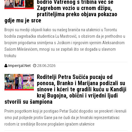
bodrio Vatrenog s tribina već se
Zagrebom vozio u crnom džipu,
pratiteljima preko objava pokazao
gdje mu je srce
Brojni su mediji objavili kako su našeg braniča na utakmici u Torontu
bodrila zagrebačka studentica Lu Mastrović, s obzirom da je prethodno u
brojnim prigodama snimljena s Joškom i njegovim vjernim Aleksandrom
Sašom Mileševićem, mnogi su se zapitali što se događa u slavnom
trokutu
Imperijal.Net
28.06.2026
Roditelji Petra Sučića pucaju od
ponosa, Branko i Marijana podizali su
sinove i kćeri te gradili kuću u Kandiji
kraj Bugojna, obični i vrijedni ljudi
stvorili su šampiona
Prvim pogotkom koji je postigao Petar Sučić dogodio se preokret i krenuli
smo put pobjede protiv Gane pa ne čudi da je hrvatski reprezentativac
rodom iz središnje Bosne proglašen igračem utakmice