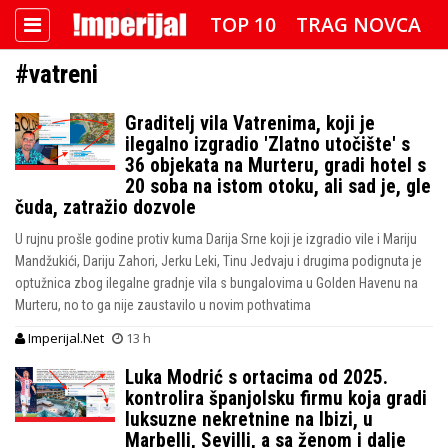
TOP 10
TRAG NOVCA
#vatreni
DETEKTOR
FOTO SPECIJAL
Graditelj vila Vatrenima, koji je
IMPERIJAL VIDEO
RADAR
ilegalno izgradio 'Zlatno utočište' s
36 objekata na Murteru, gradi hotel s
IMPERIJAL & FREETIME
20 soba na istom otoku, ali sad je, gle
čuda, zatražio dozvole
IMPERIJALOVE POZNATE FACE
U rujnu prošle godine protiv kuma Darija Srne koji je izgradio vile i Mariju
Mandžukići, Dariju Zahori, Jerku Leki, Tinu Jedvaju i drugima podignuta je
optužnica zbog ilegalne gradnje vila s bungalovima u Golden Havenu na
Murteru, no to ga nije zaustavilo u novim pothvatima
Imperijal.Net
13 h
Luka Modrić s ortacima od 2025.
kontrolira španjolsku firmu koja gradi
luksuzne nekretnine na Ibizi, u
Marbelli, Sevilli, a sa ženom i dalje