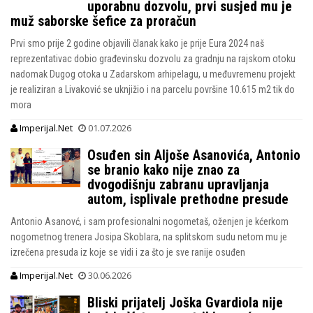
uporabnu dozvolu, prvi susjed mu je
muž saborske šefice za proračun
Prvi smo prije 2 godine objavili članak kako je prije Eura 2024 naš
reprezentativac dobio građevinsku dozvolu za gradnju na rajskom otoku
nadomak Dugog otoka u Zadarskom arhipelagu, u međuvremenu projekt
je realiziran a Livaković se uknjižio i na parcelu površine 10.615 m2 tik do
mora
Imperijal.Net
01.07.2026
Osuđen sin Aljoše Asanovića, Antonio
se branio kako nije znao za
dvogodišnju zabranu upravljanja
autom, isplivale prethodne presude
Antonio Asanovć, i sam profesionalni nogometaš, oženjen je kćerkom
nogometnog trenera Josipa Skoblara, na splitskom sudu netom mu je
izrečena presuda iz koje se vidi i za što je sve ranije osuđen
Imperijal.Net
30.06.2026
Bliski prijatelj Joška Gvardiola nije