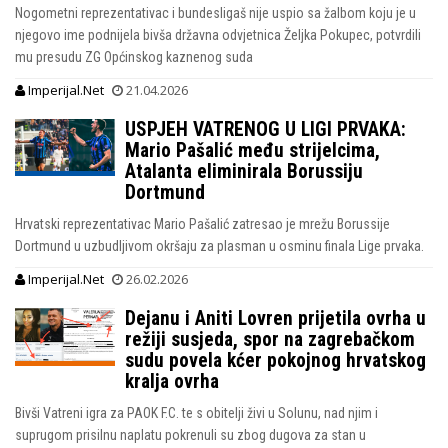
Nogometni reprezentativac i bundesligaš nije uspio sa žalbom koju je u
njegovo ime podnijela bivša državna odvjetnica Željka Pokupec, potvrdili
mu presudu ZG Općinskog kaznenog suda
Imperijal.Net
21.04.2026
USPJEH VATRENOG U LIGI PRVAKA:
Mario Pašalić među strijelcima,
Atalanta eliminirala Borussiju
Dortmund
Hrvatski reprezentativac Mario Pašalić zatresao je mrežu Borussije
Dortmund u uzbudljivom okršaju za plasman u osminu finala Lige prvaka.
Imperijal.Net
26.02.2026
Dejanu i Aniti Lovren prijetila ovrha u
režiji susjeda, spor na zagrebačkom
sudu povela kćer pokojnog hrvatskog
kralja ovrha
Bivši Vatreni igra za PAOK F.C. te s obitelji živi u Solunu, nad njim i
suprugom prisilnu naplatu pokrenuli su zbog dugova za stan u