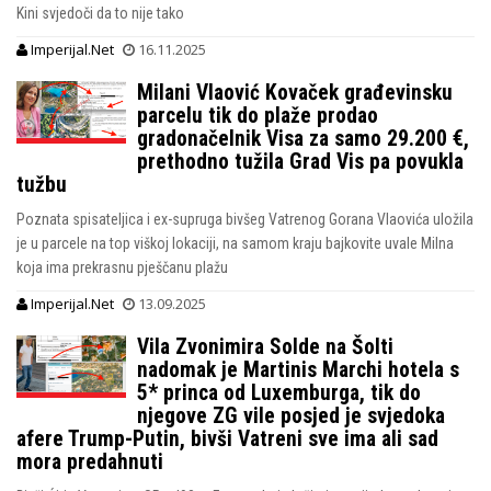
Kini svjedoči da to nije tako
Imperijal.Net
16.11.2025
Milani Vlaović Kovaček građevinsku
parcelu tik do plaže prodao
gradonačelnik Visa za samo 29.200 €,
prethodno tužila Grad Vis pa povukla
tužbu
Poznata spisateljica i ex-supruga bivšeg Vatrenog Gorana Vlaovića uložila
je u parcele na top viškoj lokaciji, na samom kraju bajkovite uvale Milna
koja ima prekrasnu pješčanu plažu
Imperijal.Net
13.09.2025
Vila Zvonimira Solde na Šolti
nadomak je Martinis Marchi hotela s
5* princa od Luxemburga, tik do
njegove ZG vile posjed je svjedoka
afere Trump-Putin, bivši Vatreni sve ima ali sad
mora predahnuti