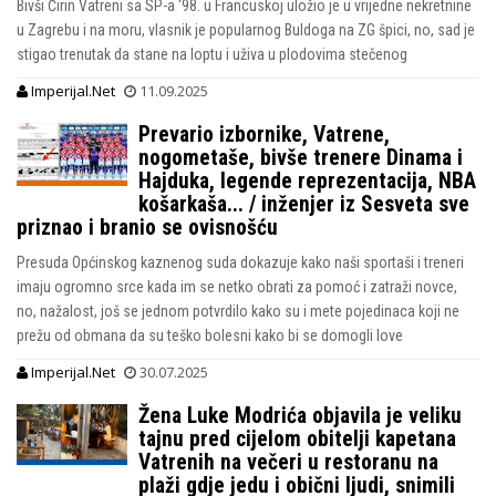
Bivši Ćirin Vatreni sa SP-a '98. u Francuskoj uložio je u vrijedne nekretnine
u Zagrebu i na moru, vlasnik je popularnog Buldoga na ZG špici, no, sad je
stigao trenutak da stane na loptu i uživa u plodovima stečenog
Imperijal.Net
11.09.2025
Prevario izbornike, Vatrene,
nogometaše, bivše trenere Dinama i
Hajduka, legende reprezentacija, NBA
košarkaša... / inženjer iz Sesveta sve
priznao i branio se ovisnošću
Presuda Općinskog kaznenog suda dokazuje kako naši sportaši i treneri
imaju ogromno srce kada im se netko obrati za pomoć i zatraži novce,
no, nažalost, još se jednom potvrdilo kako su i mete pojedinaca koji ne
prežu od obmana da su teško bolesni kako bi se domogli love
Imperijal.Net
30.07.2025
Žena Luke Modrića objavila je veliku
tajnu pred cijelom obitelji kapetana
Vatrenih na večeri u restoranu na
plaži gdje jedu i obični ljudi, snimili