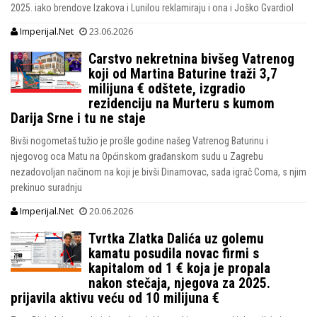
2025. iako brendove Izakova i Lunilou reklamiraju i ona i Joško Gvardiol
Imperijal.Net
23.06.2026
Carstvo nekretnina bivšeg Vatrenog
koji od Martina Baturine traži 3,7
milijuna € odštete, izgradio
rezidenciju na Murteru s kumom
Darija Srne i tu ne staje
Bivši nogometaš tužio je prošle godine našeg Vatrenog Baturinu i
njegovog oca Matu na Općinskom građanskom sudu u Zagrebu
nezadovoljan načinom na koji je bivši Dinamovac, sada igrač Coma, s njim
prekinuo suradnju
Imperijal.Net
20.06.2026
Tvrtka Zlatka Dalića uz golemu
kamatu posudila novac firmi s
kapitalom od 1 € koja je propala
nakon stečaja, njegova za 2025.
prijavila aktivu veću od 10 milijuna €