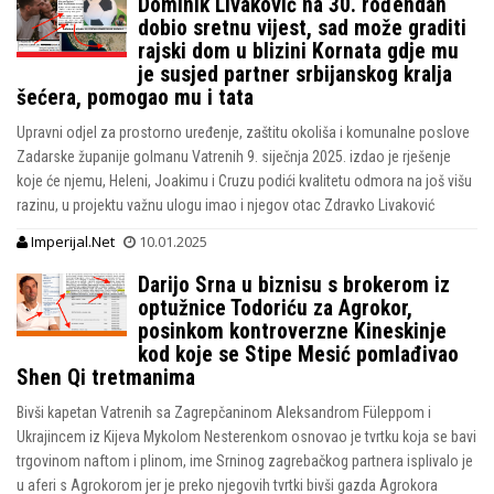
Dominik Livaković na 30. rođendan
dobio sretnu vijest, sad može graditi
rajski dom u blizini Kornata gdje mu
je susjed partner srbijanskog kralja
šećera, pomogao mu i tata
Upravni odjel za prostorno uređenje, zaštitu okoliša i komunalne poslove
Zadarske županije golmanu Vatrenih 9. siječnja 2025. izdao je rješenje
koje će njemu, Heleni, Joakimu i Cruzu podići kvalitetu odmora na još višu
razinu, u projektu važnu ulogu imao i njegov otac Zdravko Livaković
Imperijal.Net
10.01.2025
Darijo Srna u biznisu s brokerom iz
optužnice Todoriću za Agrokor,
posinkom kontroverzne Kineskinje
kod koje se Stipe Mesić pomlađivao
Shen Qi tretmanima
Bivši kapetan Vatrenih sa Zagrepčaninom Aleksandrom Füleppom i
Ukrajincem iz Kijeva Mykolom Nesterenkom osnovao je tvrtku koja se bavi
trgovinom naftom i plinom, ime Srninog zagrebačkog partnera isplivalo je
u aferi s Agrokorom jer je preko njegovih tvrtki bivši gazda Agrokora