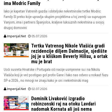
ima Modric Family
Iako je kapetan Vatrenih gazda i obiteljske nekretninske tvrtke Modric
Family Sl preko koje upravlja skupim projektima u toj zemlji sa suprugom
Vanjom, ima i partners Španjolce, kraljeve luksuznih nekretnina u svojoj
drugoj domovini
Imperijal.Net
05.07.2026
Tvrtka Vatrenog Nikole Vlašića gradi
rezidencije diljem Dalmacije, sjedište
joj je u kliškom Beverly Hillsu, a ortak
mu je brat
Uoči susreta Hrvatske i Portugala oči nacije usmjerene su i na Nikolu
Vlašića koji je već postigao gol protiv Gane i tako nas odveo u nokaut fazu
SP-a 2026., no mnogi ne znaju kako je on i nekretninski mag
Imperijal.Net
02.07.2026
Dominik Livaković izgradio
robinzonski raj na otoku Lavdari
nadomak Kornata ali još nema