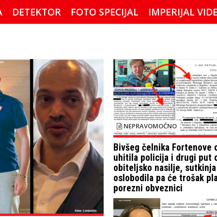
A
DETEKTOR
FOTO SPECIJAL
IMPERIJAL VID
NEPRAVOMOĆNO
Bivšeg čelnika Fortenove 
uhitila policija i drugi put
obiteljsko nasilje, sutkinja
oslobodila pa će trošak pla
porezni obveznici