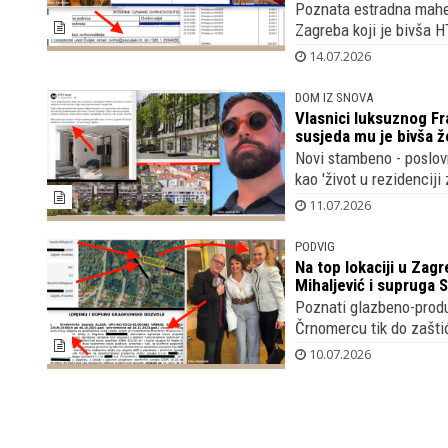
Poznata estradna maheri
Zagreba koji je bivša H
14.07.2026
DOM IZ SNOVA
Vlasnici luksuznog Fr
susjeda mu je bivša 
Novi stambeno - poslov
kao 'život u rezidenciji
11.07.2026
PODVIG
Na top lokaciji u Zag
Mihaljević i supruga 
Poznati glazbeno-produc
Črnomercu tik do zašti
10.07.2026