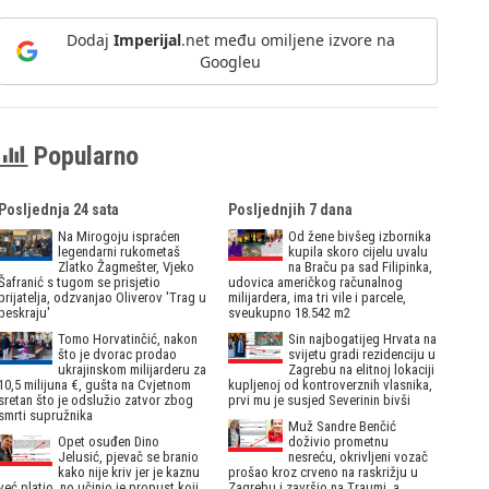
Dodaj
Imperijal
.net među omiljene izvore na
Googleu
Popularno
Posljednja 24 sata
Posljednjih 7 dana
Na Mirogoju ispraćen
Od žene bivšeg izbornika
legendarni rukometaš
kupila skoro cijelu uvalu
Zlatko Žagmešter, Vjeko
na Braču pa sad Filipinka,
Šafranić s tugom se prisjetio
udovica američkog računalnog
prijatelja, odzvanjao Oliverov 'Trag u
milijardera, ima tri vile i parcele,
beskraju'
sveukupno 18.542 m2
Tomo Horvatinčić, nakon
Sin najbogatijeg Hrvata na
što je dvorac prodao
svijetu gradi rezidenciju u
ukrajinskom milijarderu za
Zagrebu na elitnoj lokaciji
10,5 milijuna €, gušta na Cvjetnom
kupljenoj od kontroverznih vlasnika,
sretan što je odslužio zatvor zbog
prvi mu je susjed Severinin bivši
smrti supružnika
Muž Sandre Benčić
Opet osuđen Dino
doživio prometnu
Jelusić, pjevač se branio
nesreću, okrivljeni vozač
kako nije kriv jer je kaznu
prošao kroz crveno na raskrižju u
već platio, no učinio je propust koji
Zagrebu i završio na Traumi, a