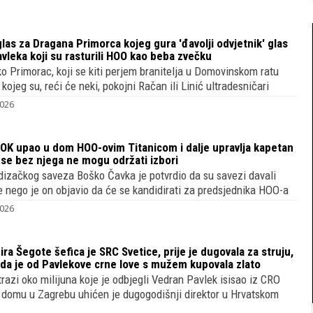
as za Dragana Primorca kojeg gura 'đavolji odvjetnik' glas
avleka koji su rasturili HOO kao beba zvečku
ko Primorac, koji se kiti perjem branitelja u Domovinskom ratu
kojeg su, reći će neki, pokojni Račan ili Linić ultradesničari
2026
KOK upao u dom HOO-ovim Titanicom i dalje upravlja kapetan
a se bez njega ne mogu održati izbori
dizačkog saveza Boško Čavka je potvrdio da su savezi davali
e nego je on objavio da će se kandidirati za predsjednika HOO-a
2026
a Šegote šefica je SRC Svetice, prije je dugovala za struju,
 da je od Pavlekove crne love s mužem kupovala zlato
trazi oko milijuna koje je odbjegli Vedran Pavlek isisao iz CRO
 domu u Zagrebu uhićen je dugogodišnji direktor u Hrvatskom