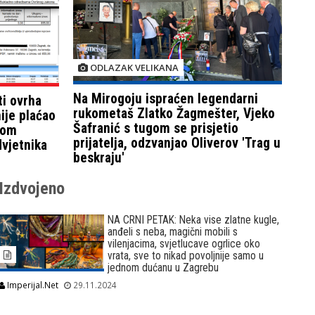
ODLAZAK VELIKANA
Na Mirogoju ispraćen legendarni
ti ovrha
rukometaš Zlatko Žagmešter, Vjeko
ije plaćao
Šafranić s tugom se prisjetio
všom
prijatelja, odzvanjao Oliverov 'Trag u
vjetnika
beskraju'
Izdvojeno
NA CRNI PETAK: Neka vise zlatne kugle,
anđeli s neba, magični mobili s
vilenjacima, svjetlucave ogrlice oko
vrata, sve to nikad povoljnije samo u
jednom dućanu u Zagrebu
Imperijal.Net
29.11.2024