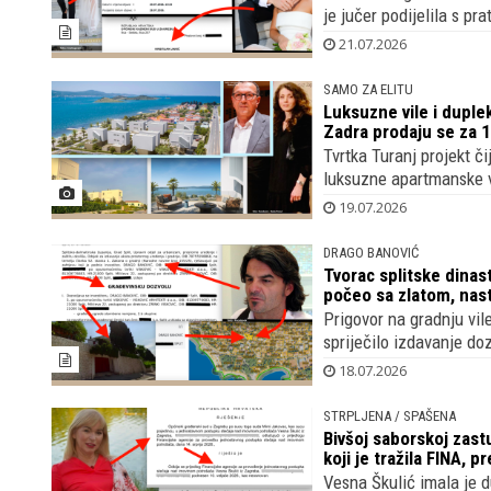
je jučer podijelila s prati
21.07.2026
SAMO ZA ELITU
Luksuzne vile i duple
Zadra prodaju se za 1,
Tvrtka Turanj projekt či
luksuzne apartmanske v
19.07.2026
DRAGO BANOVIĆ
Tvorac splitske dinast
počeo sa zlatom, nas
Prigovor na gradnju vile
spriječilo izdavanje doz
18.07.2026
STRPLJENA / SPAŠENA
Bivšoj saborskoj zastu
koji je tražila FINA, 
Vesna Škulić imala je d