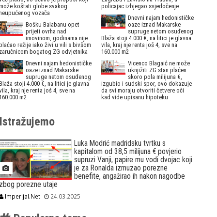
može koštati globe svakog
policajac izbjegao svjedočenje
neupućenog vozača
Dnevni najam hedonističke
Bošku Balabanu opet
oaze iznad Makarske
prijeti ovrha nad
supruge netom osuđenog
imovinom, godinama nije
Blaža stoji 4.000 €, na litici je glavna
plaćao režije iako živi u vili s bivšom
vila, kraj nje renta još 4, sve na
zaručnicom bogatog ZG odvjetnika
160.000 m2
Dnevni najam hedonističke
Vicenco Blagaić ne može
oaze iznad Makarske
uknjižiti ZG stan plaćen
supruge netom osuđenog
skoro pola milijuna €,
Blaža stoji 4.000 €, na litici je glavna
izgubio i sudski spor, ovo dokazuje
vila, kraj nje renta još 4, sve na
da svi moraju otvoriti četvere oči
160.000 m2
kad vide upisanu hipoteku
Istražujemo
Luka Modrić madridsku tvrtku s
kapitalom od 38,5 milijuna € povjerio
supruzi Vanji, papire mu vodi dvojac koji
je za Ronalda izmuzao porezne
benefite, angažirao ih nakon nagodbe
zbog porezne utaje
Imperijal.Net
24.03.2025