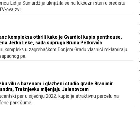
ca Lidija Samardžija uknjižila se na luksuzni stan u središtu
TV-ova zvi..
anc kompleksa otkrili kako je Gvardiol kupio penthouse,
žena Jerka Leke, sada supruga Bruna Petkovića
ni kompleks u zagrebačkom Donjem Gradu vlasnici reklamiraju
 zapadnog pe..
rebu vilu s bazenom i glazbeni studio grade Branimir
Sandra, Trešnjevku mijenjaju Jelenovcem
entski par u siječnju 2022. kupio je atraktivnu parcelu na
ćene park šume..