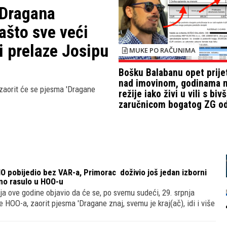
 Dragana
ašto sve veći
li prelaze Josipu
MUKE PO RAČUNIMA
Bošku Balabanu opet prije
nad imovinom, godinama n
zaorit će se pjesma 'Dragane
režije iako živi u vili s bi
zaručnicom bogatog ZG od
 pobijedio bez VAR-a, Primorac doživio još jedan izborni
no rasulo u HOO-u
pnja ove godine objavio da će se, po svemu sudeći, 29. srpnja
 HOO-a, zaorit pjesma 'Dragane znaj, svemu je kraj(ač), idi i više