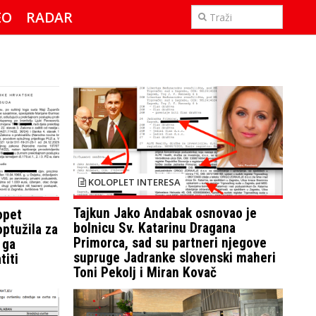
EO
RADAR
IMPERIJAL & FREETIME
KOLOPLET INTERESA
Tajkun Jako Andabak osnovao je
opet
bolnicu Sv. Katarinu Dragana
 optužila za
Primorca, sad su partneri njegove
 ga
supruge Jadranke slovenski maheri
titi
Toni Pekolj i Miran Kovač