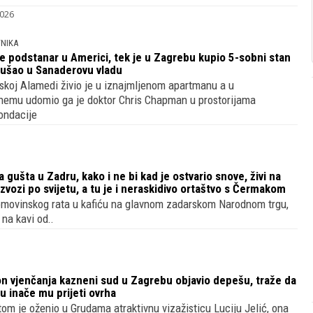
2026
TNIKA
e podstanar u Americi, tek je u Zagrebu kupio 5-sobni stan
 ušao u Sanaderovu vladu
ijskoj Alamedi živio je u iznajmljenom apartmanu a u
hemu udomio ga je doktor Chris Chapman u prostorijama
ondacije
gušta u Zadru, kako i ne bi kad je ostvario snove, živi na
zvozi po svijetu, a tu je i neraskidivo ortaštvo s Čermakom
omovinskog rata u kafiću na glavnom zadarskom Narodnom trgu,
 na kavi od..
on vjenčanja kazneni sud u Zagrebu objavio depešu, traže da
u inače mu prijeti ovrha
om je oženio u Grudama atraktivnu vizažisticu Luciju Jelić, ona