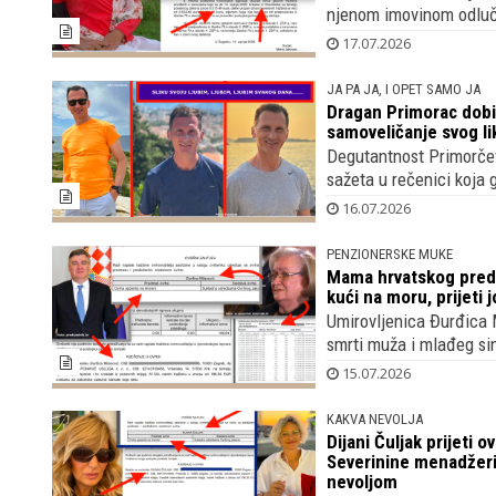
njenom imovinom odluči
17.07.2026
JA PA JA, I OPET SAMO JA
Dragan Primorac dobio
samoveličanje svog lik
Degutantnost Primorčev
sažeta u rečenici koja gl
16.07.2026
PENZIONERSKE MUKE
Mama hrvatskog preds
kući na moru, prijeti 
Umirovljenica Đurđica M
smrti muža i mlađeg sin
15.07.2026
KAKVA NEVOLJA
Dijani Čuljak prijeti 
Severinine menadžeric
nevoljom