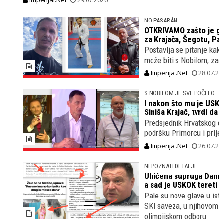
NO PASARÁN
OTKRIVAMO zašto je gl
za Krajača, Šegotu, P
Postavlja se pitanje ka
može biti s Nobilom, za 
Imperijal.Net
28.07.
S NOBILOM JE SVE POČELO
I nakon što mu je US
Siniša Krajač, tvrdi d
Predsjednik Hrvatskog 
podršku Primorcu i prij
Imperijal.Net
26.07.
NEPOZNATI DETALJI
Uhićena supruga Damir
a sad je USKOK tereti
Pale su nove glave u is
SKI saveza, u njihovom
olimpijskom odboru