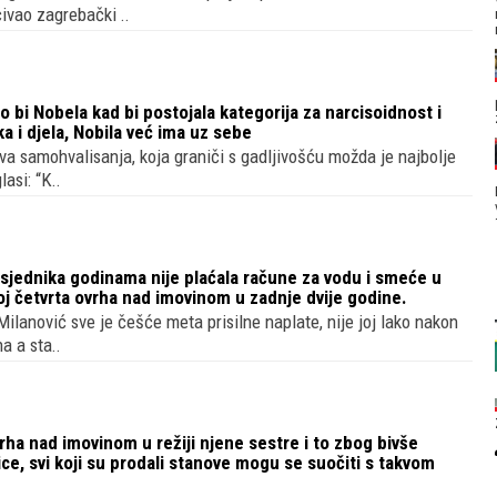
vao zagrebački ..
 bi Nobela kad bi postojala kategorija za narcisoidnost i
a i djela, Nobila već ima uz sebe
a samohvalisanja, koja graniči s gadljivošću možda je najbolje
asi: “K..
jednika godinama nije plaćala račune za vodu i smeće u
joj četvrta ovrha nad imovinom u zadnje dvije godine.
ilanović sve je češće meta prisilne naplate, nije joj lako nakon
a a sta..
ovrha nad imovinom u režiji njene sestre i to zbog bivše
e, svi koji su prodali stanove mogu se suočiti s takvom