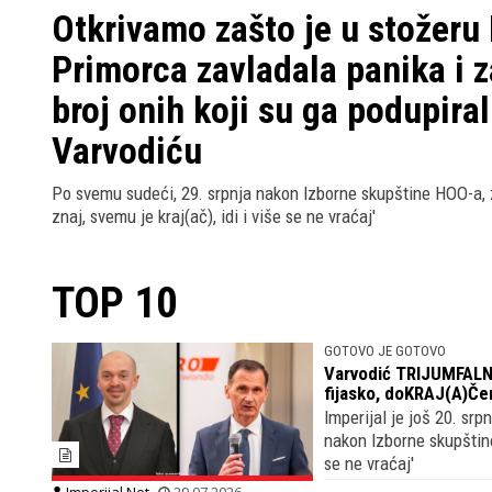
Otkrivamo zašto je u stožeru
Primorca zavladala panika i z
broj onih koji su ga podupira
Varvodiću
Po svemu sudeći, 29. srpnja nakon Izborne skupštine HOO-a, 
znaj, svemu je kraj(ač), idi i više se ne vraćaj'
TOP 10
GOTOVO JE GOTOVO
Varvodić TRIJUMFALNO
fijasko, doKRAJ(A)Če
Imperijal je još 20. sr
nakon Izborne skupštine
se ne vraćaj'
Imperijal.Net
29.07.2026