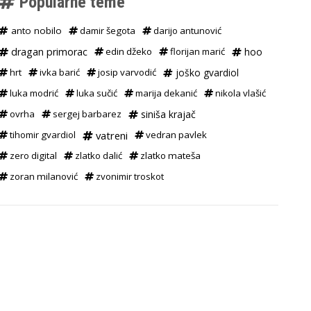
Popularne teme
anto nobilo
damir šegota
darijo antunović
dragan primorac
edin džeko
florijan marić
hoo
hrt
ivka barić
josip varvodić
joško gvardiol
luka modrić
luka sučić
marija dekanić
nikola vlašić
ovrha
sergej barbarez
siniša krajač
tihomir gvardiol
vatreni
vedran pavlek
zero digital
zlatko dalić
zlatko mateša
zoran milanović
zvonimir troskot