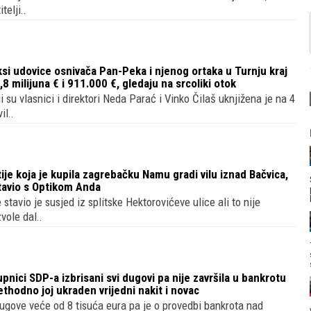
telji..
ksi udovice osnivača Pan-Peka i njenog ortaka u Turnju kraj
8 milijuna € i 911.000 €, gledaju na srcoliki otok
ji su vlasnici i direktori Neda Parać i Vinko Čilaš uknjižena je na 4
il..
ije koja je kupila zagrebačku Namu gradi vilu iznad Bačvica,
tavio s Optikom Anda
 stavio je susjed iz splitske Hektorovićeve ulice ali to nije
vole dal..
pnici SDP-a izbrisani svi dugovi pa nije završila u bankrotu
prethodno joj ukraden vrijedni nakit i novac
ugove veće od 8 tisuća eura pa je o provedbi bankrota nad