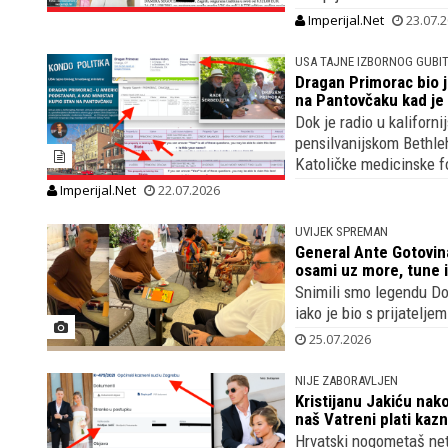
Imperijal.Net
23.07.
USA TAJNE IZBORNOG GUBI
Dragan Primorac bio j
na Pantovčaku kad je
Dok je radio u kaliforn
pensilvanijskom Bethle
Katoličke medicinske f
Imperijal.Net
22.07.2026
UVIJEK SPREMAN
General Ante Gotovina 
osami uz more, tune i
Snimili smo legendu D
iako je bio s prijateljem
25.07.2026
NIJE ZABORAVLJEN
Kristijanu Jakiću nak
naš Vatreni plati kazn
Hrvatski nogometaš net