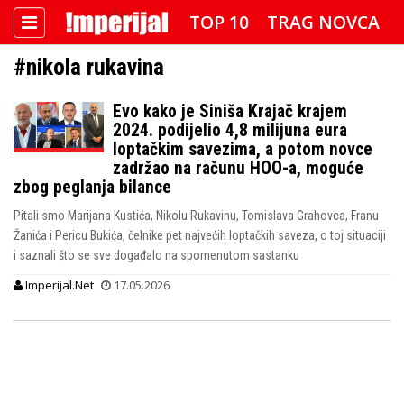
TOP 10
TRAG NOVCA
#nikola rukavina
DETEKTOR
FOTO SPECIJAL
Evo kako je Siniša Krajač krajem
IMPERIJAL VIDEO
RADAR
2024. podijelio 4,8 milijuna eura
loptačkim savezima, a potom novce
IMPERIJAL & FREETIME
zadržao na računu HOO-a, moguće
zbog peglanja bilance
IMPERIJALOVE POZNATE FACE
Pitali smo Marijana Kustića, Nikolu Rukavinu, Tomislava Grahovca, Franu
Žanića i Pericu Bukića, čelnike pet najvećih loptačkih saveza, o toj situaciji
i saznali što se sve događalo na spomenutom sastanku
Imperijal.Net
17.05.2026