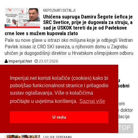
NEPOZNATI DETALJI
Uhićena supruga Damira Šegote šefica je
SRC Svetice, prije je dugovala za struju, a
sad je USKOK tereti da je od Pavlekove
crne love s mužem kupovala zlato
Pale su nove glave u istrazi oko milijuna koje je odbjegli Vedran
Pavlek isisao iz CRO SKI saveza, u njihovom domu u Zagrebu
uhićen je dugogodišnji direktor u Hrvatskom olimpijskom odboru
Imperijal.Net
23.07.2026
USA TAJNE IZBORNOG GUBITNIKA
Imperijal.net koristi kolačiće (cookies) kako bi
Dragan Primorac bio je podstanar u
Americi, tek je u Zagrebu kupio 5-sobni
poboljšao funkcionalnost stranice i prilagodio
stan na Pantovčaku kad je ušao u
sustav oglašavanja. Više o kolačićima
Sanaderovu vladu
pročitajte u uvjetima korištenja.
Saznaj više
Dok je radio u kalifornijskoj Alamedi živio je u iznajmljenom
apartmanu a u pensilvanijskom Bethlehemu udomio ga je doktor
Chris Chapman u prostorijama Katoličke medicinske fondacije
U redu
Imperijal.Net
22.07.2026
TOP
UVIJEK SPREMAN