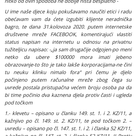
nitko od ovih spodoba ne dobije ništa besplatno -
U ime naše djece koju pokušavamo naučiti etici i radu
obećavam vam da ćete izgubiti klijente neradnička
bagro, te dana 31.kolovoza 2020. putem internetske
društvene mreže FACEBOOK, komentirajući vlastiti
status napisan na internetu u odnosu na privatnu
tužiteljicu napisao: -„ja sam drugačije odgojen-po meni
netko da ubere $100000 mora imati jebeno
obrazovanje-to što je tako lakše korporacijama-ne čini
tu neuku klinku nimalo fora“ pri čemu je djelo
počinjeno putem računalne mreže zbog čega su
uvrede postala pristupačna većem broju osoba pa da
bi time počinio dva kaznena djela protiv časti i ugleda
pod točkom
1.- klevetu – opisano u članku 149. st. 1. i 2. KZ/11, a
kažnjivo po čl. 149. st. 2. KZ/11, te pod točkom 2. –
uvredu – opisano po čl. 147. st. 1. i 2. i članka 52 KZ/11,