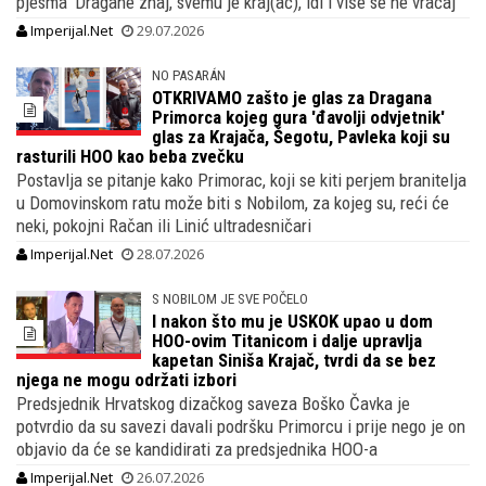
pjesma 'Dragane znaj, svemu je kraj(ač), idi i više se ne vraćaj'
Imperijal.Net
29.07.2026
NO PASARÁN
OTKRIVAMO zašto je glas za Dragana
Primorca kojeg gura 'đavolji odvjetnik'
glas za Krajača, Šegotu, Pavleka koji su
rasturili HOO kao beba zvečku
Postavlja se pitanje kako Primorac, koji se kiti perjem branitelja
u Domovinskom ratu može biti s Nobilom, za kojeg su, reći će
neki, pokojni Račan ili Linić ultradesničari
Imperijal.Net
28.07.2026
S NOBILOM JE SVE POČELO
I nakon što mu je USKOK upao u dom
HOO-ovim Titanicom i dalje upravlja
kapetan Siniša Krajač, tvrdi da se bez
njega ne mogu održati izbori
Predsjednik Hrvatskog dizačkog saveza Boško Čavka je
potvrdio da su savezi davali podršku Primorcu i prije nego je on
objavio da će se kandidirati za predsjednika HOO-a
Imperijal.Net
26.07.2026