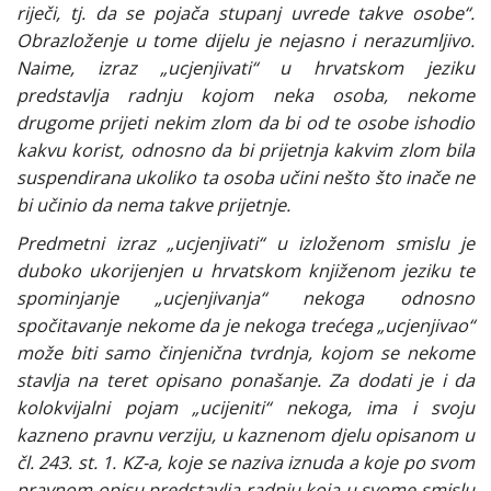
riječi, tj. da se pojača stupanj uvrede takve osobe“.
Obrazloženje u tome dijelu je nejasno i nerazumljivo.
Naime, izraz „ucjenjivati“ u hrvatskom jeziku
predstavlja radnju kojom neka osoba, nekome
drugome prijeti nekim zlom da bi od te osobe ishodio
kakvu korist, odnosno da bi prijetnja kakvim zlom bila
suspendirana ukoliko ta osoba učini nešto što inače ne
bi učinio da nema takve prijetnje.
Predmetni izraz „ucjenjivati“ u izloženom smislu je
duboko ukorijenjen u hrvatskom knjiženom jeziku te
spominjanje „ucjenjivanja“ nekoga odnosno
spočitavanje nekome da je nekoga trećega „ucjenjivao“
može biti samo činjenična tvrdnja, kojom se nekome
stavlja na teret opisano ponašanje. Za dodati je i da
kolokvijalni pojam „ucijeniti“ nekoga, ima i svoju
kazneno pravnu verziju, u kaznenom djelu opisanom u
čl. 243. st. 1. KZ-a, koje se naziva iznuda a koje po svom
pravnom opisu predstavlja radnju koja u svome smislu