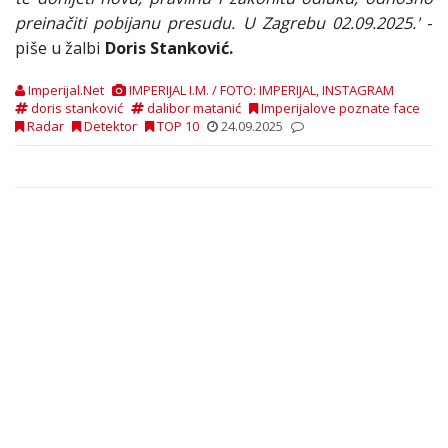
preinačiti pobijanu presudu. U Zagrebu 02.09.2025.'
-
piše u žalbi
Doris Stanković.
Imperijal.Net
IMPERIJAL I.M. / FOTO: IMPERIJAL, INSTAGRAM
doris stanković
dalibor matanić
Imperijalove poznate face
Radar
Detektor
TOP 10
24.09.2025