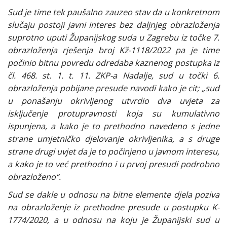
Sud je time tek paušalno zauzeo stav da u konkretnom
slučaju postoji javni interes bez daljnjeg obrazloženja
suprotno uputi Županijskog suda u Zagrebu iz točke 7.
obrazloženja rješenja broj Kž-1118/2022 pa je time
počinio bitnu povredu odredaba kaznenog postupka iz
čl. 468. st. 1. t. 11. ZKP-a Nadalje, sud u točki 6.
obrazloženja pobijane presude navodi kako je cit; „sud
u ponašanju okrivljenog utvrdio dva uvjeta za
isključenje protupravnosti koja su kumulativno
ispunjena, a kako je to prethodno navedeno s jedne
strane umjetničko djelovanje okrivljenika, a s druge
strane drugi uvjet da je to počinjeno u javnom interesu,
a kako je to već prethodno i u prvoj presudi podrobno
obrazloženo“.
Sud se dakle u odnosu na bitne elemente djela poziva
na obrazloženje iz prethodne presude u postupku K-
1774/2020, a u odnosu na koju je Županijski sud u