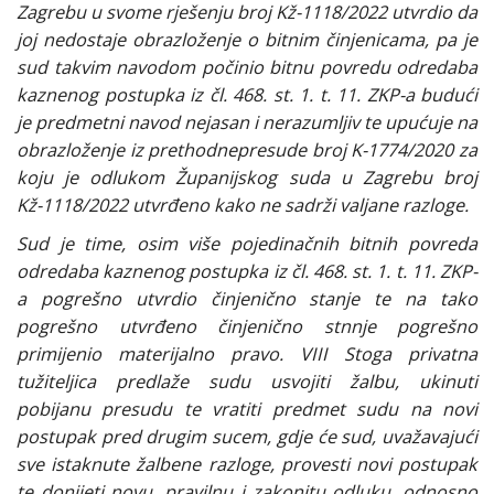
Zagrebu u svome rješenju broj Kž-1118/2022 utvrdio da
joj nedostaje obrazloženje o bitnim činjenicama, pa je
sud takvim navodom počinio bitnu povredu odredaba
kaznenog postupka iz čl. 468. st. 1. t. 11. ZKP-a budući
je predmetni navod nejasan i nerazumljiv te upućuje na
obrazloženje iz prethodnepresude broj K-1774/2020 za
koju je odlukom Županijskog suda u Zagrebu broj
Kž-1118/2022 utvrđeno kako ne sadrži valjane razloge.
Sud je time, osim više pojedinačnih bitnih povreda
odredaba kaznenog postupka iz čl. 468. st. 1. t. 11. ZKP-
a pogrešno utvrdio činjenično stanje te na tako
pogrešno utvrđeno činjenično stnnje pogrešno
primijenio materijalno pravo. VIII Stoga privatna
tužiteljica predlaže sudu usvojiti žalbu, ukinuti
pobijanu presudu te vratiti predmet sudu na novi
postupak pred drugim sucem, gdje će sud, uvažavajući
sve istaknute žalbene razloge, provesti novi postupak
te donijeti novu, pravilnu i zakonitu odluku, odnosno