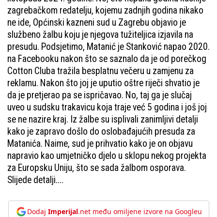
zagrebačkom redatelju, kojemu zadnjih godina nikako
ne ide, Općinski kazneni sud u Zagrebu objavio je
službeno žalbu koju je njegova tužiteljica izjavila na
presudu. Podsjetimo, Matanić je Stanković napao 2020.
na Facebooku nakon što se saznalo da je od porečkog
Cotton Cluba tražila besplatnu večeru u zamjenu za
reklamu. Nakon što joj je uputio oštre riječi shvatio je
da je pretjerao pa se ispričavao. No, taj ga je slučaj
uveo u sudsku trakavicu koja traje već 5 godina i još joj
se ne nazire kraj. Iz žalbe su isplivali zanimljivi detalji
kako je zapravo došlo do oslobađajućih presuda za
Matanića. Naime, sud je prihvatio kako je on objavu
napravio kao umjetničko djelo u sklopu nekog projekta
za Europsku Uniju, što se sada žalbom osporava.
Slijede detalji....
Dodaj
Imperijal
.net među omiljene izvore na Googleu