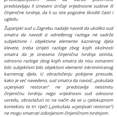
predstavljaju li izneseni izričaji vrijednosne sudove ili
činjenične tvrdnje, da li su iste pogodne škoditi časti i
ugledu.
Županjski sud u Zagrebu nadalje navodi da ukoliko sud
smatra da navodi iz određenog razloga ne sadrže
subjektivne i objektivne elemente kaznenog djela
klevete, treba iznijeti razloge zbog kojih okolnosti
smatra da je iznesena činjenična tvrdnja istinita,
odnosno razloge zbog kojih smatra da nisu ostvareni
bilo subjektivni bilo objektivni elementi inkriminiranog
kaznenog djela. U obrazloženju pobijane presude,
kako je već navedeno, sud smatra da navod; „pokušala
ucjenjivati restoran“ ne predstavlja neistinitu
činjeničnu tvrdnju nego vrijednosni sud odnosno
uvredu, obrazlažući to na način da se u cjelokupnom
kontekstu te tri riječi („pokušala ucjenjivati restoran“)
ne mogu smatrati izdvojenom činjeničnom tvrdnjom.