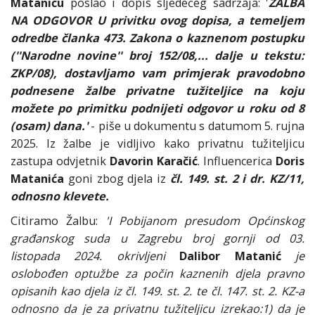
Mataniću
poslao i dopis sljedećeg sadržaja: '
ŽALBA
NA ODGOVOR U privitku ovog dopisa, a temeljem
odredbe članka 473. Zakona o kaznenom postupku
(''Narodne novine'' broj 152/08,... dalje u tekstu:
ZKP/08), dostavljamo vam primjerak pravodobno
podnesene žalbe privatne tužiteljice na koju
možete po primitku podnijeti odgovor u roku od 8
(osam) dana.'
- piše u dokumentu s datumom 5. rujna
2025. Iz žalbe je vidljivo kako privatnu tužiteljicu
zastupa odvjetnik
Davorin Karačić
. Influencerica
Doris
Matanića
goni zbog djela iz
čl. 149. st. 2 i dr. KZ/11,
odnosno klevete.
Citiramo Žalbu:
'I Pobijanom presudom Općinskog
građanskog suda u Zagrebu broj gornji od 03.
listopada 2024. okrivljeni
Dalibor Matanić
je
oslobođen optužbe za počin kaznenih djela pravno
opisanih kao djela iz čl. 149. st. 2. te čl. 147. st. 2. KZ-a
odnosno da je za privatnu tužiteljicu izrekao:1) da je