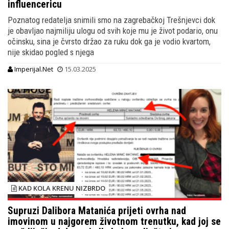
influencericu
Poznatog redatelja snimili smo na zagrebačkoj Trešnjevci dok
je obavljao najmiliju ulogu od svih koje mu je život podario, onu
očinsku, sina je čvrsto držao za ruku dok ga je vodio kvartom,
nije skidao pogled s njega
Imperijal.Net
15.03.2025
KAD KOLA KRENU NIZBRDO
Supruzi Dalibora Matanića prijeti ovrha nad
imovinom u najgorem životnom trenutku, kad joj se