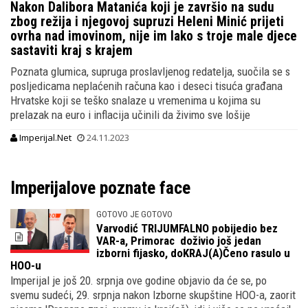
Nakon Dalibora Matanića koji je završio na sudu
zbog režija i njegovoj supruzi Heleni Minić prijeti
ovrha nad imovinom, nije im lako s troje male djece
sastaviti kraj s krajem
Poznata glumica, supruga proslavljenog redatelja, suočila se s
posljedicama neplaćenih računa kao i deseci tisuća građana
Hrvatske koji se teško snalaze u vremenima u kojima su
prelazak na euro i inflacija učinili da živimo sve lošije
Imperijal.Net
24.11.2023
Imperijalove poznate face
GOTOVO JE GOTOVO
Varvodić TRIJUMFALNO pobijedio bez
VAR-a, Primorac doživio još jedan
izborni fijasko, doKRAJ(A)Čeno rasulo u
HOO-u
Imperijal je još 20. srpnja ove godine objavio da će se, po
svemu sudeći, 29. srpnja nakon Izborne skupštine HOO-a, zaorit