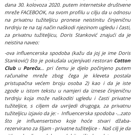
dana 30. kolovoza 2020. putem internetske društvene
mreže FACEBOOK, na svom profilu u cilju da u odnosu
na privatnu tužiteljicu pronese neistinitu činjeničnu
tvrdnju te na taj način naškodi njezinom ugledu i časti,
za privatnu tužiteljicu, Doris Stanković znajući da je
neistina naveo:
-ova influencerska spodoba (kažu da joj je ime Doris
Stanković) što je pokušala ucjenjivati restoran
Cotton
Club
u
Poreču.
.. pri čemu je djelo počinjeno putem
računalne mreže zbog čega je kleveta postala
pristupačna većem broju osoba 2) kao i da je iste
zgode u istom tekstu u namjeri da iznese činjeničnu
tvrdnju koja može naškoditi ugledu i časti privatne
tužiteljice, s ciljem da uvrijedi drugoga, za privatnu
tužiteljicu izjavio da je: - Influencerska spodoba -...zato
što je influensertstvo koje hoće stvari džaba-
rezervirano za šljam - privatne tužiteljice - Naš cilj je da