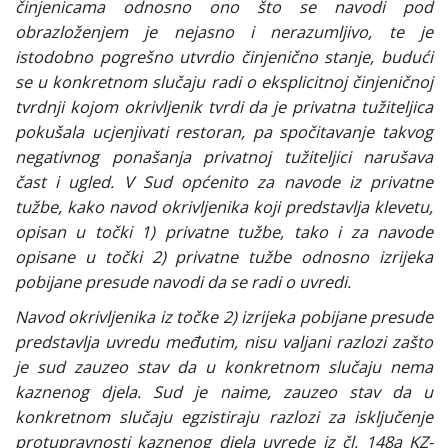
činjenicama odnosno ono što se navodi pod
obrazloženjem je nejasno i nerazumljivo, te je
istodobno pogrešno utvrdio činjenično stanje, budući
se u konkretnom slučaju radi o eksplicitnoj činjeničnoj
tvrdnji kojom okrivljenik tvrdi da je privatna tužiteljica
pokušala ucjenjivati restoran, pa spočitavanje takvog
negativnog ponašanja privatnoj tužiteljici narušava
čast i ugled. V Sud općenito za navode iz privatne
tužbe, kako navod okrivljenika koji predstavlja klevetu,
opisan u točki 1) privatne tužbe, tako i za navode
opisane u točki 2) privatne tužbe odnosno izrijeka
pobijane presude navodi da se radi o uvredi.
Navod okrivljenika iz točke 2) izrijeka pobijane presude
predstavlja uvredu međutim, nisu valjani razlozi zašto
je sud zauzeo stav da u konkretnom slučaju nema
kaznenog djela. Sud je naime, zauzeo stav da u
konkretnom slučaju egzistiraju razlozi za isključenje
protupravnosti kaznenog djela uvrede iz čl. 148a KZ-