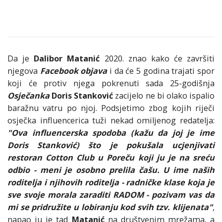
Da je
Dalibor Matanić
2020. znao kako će završiti
njegova
Facebook objava
i da će 5 godina trajati spor
koji će protiv njega pokrenuti sada 25-godišnja
Osječanka
Doris Stanković
zacijelo ne bi olako ispalio
baražnu vatru po njoj. Podsjetimo zbog kojih riječi
osječka influencerica tuži nekad omiljenog redatelja:
"Ova influencerska spodoba (kažu da joj je ime
Doris Stanković) što je pokušala ucjenjivati
restoran Cotton Club u Poreču koji ju je na sreću
odbio - meni je osobno prelila čašu. U ime naših
roditelja i njihovih roditelja - radničke klase koja je
sve svoje morala zaraditi RADOM - pozivam vas da
mi se pridružite u lobiranju kod svih tzv. klijenata"
,
napao ju je tad
Matanić
na društvenim mrežama, a