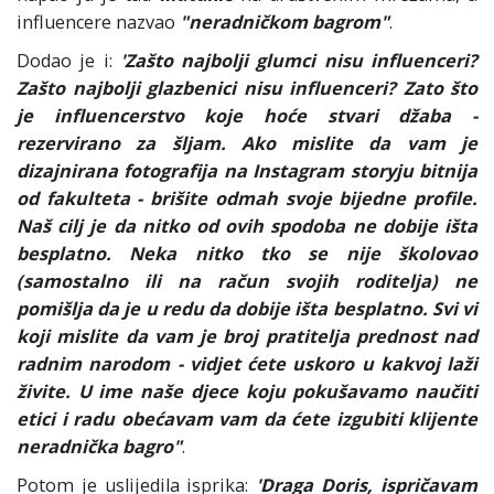
influencere nazvao
"neradničkom bagrom"
.
Dodao je i:
'Zašto najbolji glumci nisu influenceri?
Zašto najbolji glazbenici nisu influenceri? Zato što
je influencerstvo koje hoće stvari džaba -
rezervirano za šljam. Ako mislite da vam je
dizajnirana fotografija na Instagram storyju bitnija
od fakulteta - brišite odmah svoje bijedne profile.
Naš cilj je da nitko od ovih spodoba ne dobije išta
besplatno. Neka nitko tko se nije školovao
(samostalno ili na račun svojih roditelja) ne
pomišlja da je u redu da dobije išta besplatno. Svi vi
koji mislite da vam je broj pratitelja prednost nad
radnim narodom - vidjet ćete uskoro u kakvoj laži
živite. U ime naše djece koju pokušavamo naučiti
etici i radu obećavam vam da ćete izgubiti klijente
neradnička bagro"
.
Potom je uslijedila isprika:
'Draga Doris, ispričavam