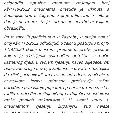
oslobodio optužbe međutim rješenjem broj
Kž-1118/2022 predmetna presuda je ukinuta a
Županijski sud u Zagrebu, koji je odlučivao o žalbi je
dao jasne upute što je sud dužan utvrditi te valjano
obrazložiti.
Pa je tako Županijski sud u Zagrebu, u svojoj odluci
broj Kž-1118/2022 odlučujući o žalbi u postupku broj K-
1774/2020 dakle u istom predmetu, protiv presude
kojom je okrivljenik oslobođen optužbe za počin
kaznenog djela, u svojem rješenju naveo slijedeće, cit:
„Ispravno stoga u svojoj žalbi ističe privatna tužiteljica
da riječ „ucjenjivati“ ima točno određeno značenje u
hrvatskom jeziku, odnosno predstavlja točno
određeno ponašanje pojedinca pa bi se u tom smislu i
radilo o određenoj činjeničnoj tvrdnji čija se istinitost
može podvrći dokazivanju.“ U svojoj uputi u
predmetnom rješenju Županijski sud nalaže
prvostupanjskom sudu da obrati pozornost