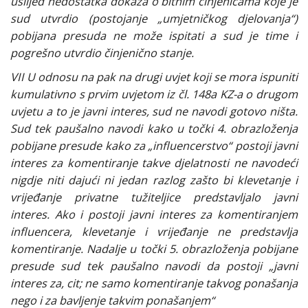
uslijed nedostatka dokaza o bitnim činjenicama koje je
sud utvrdio (postojanje „umjetničkog djelovanja“)
pobijana presuda ne može ispitati a sud je time i
pogrešno utvrdio činjenično stanje.
VII U odnosu na pak na drugi uvjet koji se mora ispuniti
kumulativno s prvim uvjetom iz čl. 148a KZ-a o drugom
uvjetu a to je javni interes, sud ne navodi gotovo ništa.
Sud tek paušalno navodi kako u točki 4. obrazloženja
pobijane presude kako za „influencerstvo“ postoji javni
interes za komentiranje takve djelatnosti ne navodeći
nigdje niti dajući ni jedan razlog zašto bi klevetanje i
vrijeđanje privatne tužiteljice predstavljalo javni
interes. Ako i postoji javni interes za komentiranjem
influencera, klevetanje i vrijeđanje ne predstavlja
komentiranje. Nadalje u točki 5. obrazloženja pobijane
presude sud tek paušalno navodi da postoji „javni
interes za, cit; ne samo komentiranje takvog ponašanja
nego i za bavljenje takvim ponašanjem“