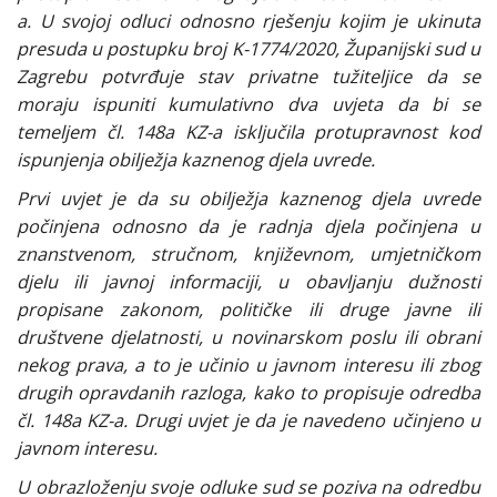
a. U svojoj odluci odnosno rješenju kojim je ukinuta
presuda u postupku broj K-1774/2020, Županijski sud u
Zagrebu potvrđuje stav privatne tužiteljice da se
moraju ispuniti kumulativno dva uvjeta da bi se
temeljem čl. 148a KZ-a isključila protupravnost kod
ispunjenja obilježja kaznenog djela uvrede.
Prvi uvjet je da su obilježja kaznenog djela uvrede
počinjena odnosno da je radnja djela počinjena u
znanstvenom, stručnom, književnom, umjetničkom
djelu ili javnoj informaciji, u obavljanju dužnosti
propisane zakonom, političke ili druge javne ili
društvene djelatnosti, u novinarskom poslu ili obrani
nekog prava, a to je učinio u javnom interesu ili zbog
drugih opravdanih razloga, kako to propisuje odredba
čl. 148a KZ-a. Drugi uvjet je da je navedeno učinjeno u
javnom interesu.
U obrazloženju svoje odluke sud se poziva na odredbu