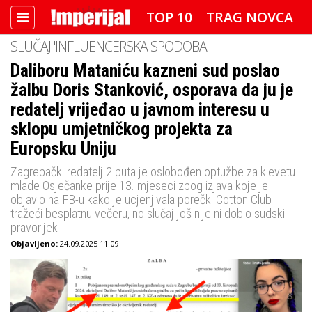
TOP 10
TRAG NOVCA
SLUČAJ 'INFLUENCERSKA SPODOBA'
DETEKTOR
FOTO SPECIJAL
Daliboru Mataniću kazneni sud poslao
žalbu Doris Stanković, osporava da ju je
IMPERIJAL VIDEO
RADAR
redatelj vrijeđao u javnom interesu u
IMPERIJAL & FREETIME
sklopu umjetničkog projekta za
Europsku Uniju
IMPERIJALOVE POZNATE FACE
Zagrebački redatelj 2 puta je oslobođen optužbe za klevetu
mlade Osječanke prije 13. mjeseci zbog izjava koje je
objavio na FB-u kako je ucjenjivala porečki Cotton Club
tražeći besplatnu večeru, no slučaj još nije ni dobio sudski
pravorijek
Objavljeno:
24.09.2025 11:09