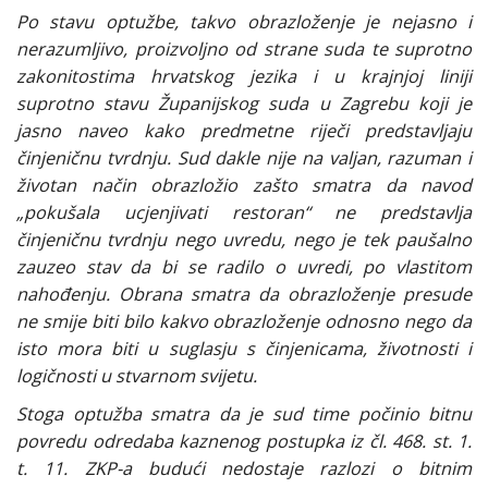
Po stavu optužbe, takvo obrazloženje je nejasno i
nerazumljivo, proizvoljno od strane suda te suprotno
zakonitostima hrvatskog jezika i u krajnjoj liniji
suprotno stavu Županijskog suda u Zagrebu koji je
jasno naveo kako predmetne riječi predstavljaju
činjeničnu tvrdnju. Sud dakle nije na valjan, razuman i
životan način obrazložio zašto smatra da navod
„pokušala ucjenjivati restoran“ ne predstavlja
činjeničnu tvrdnju nego uvredu, nego je tek paušalno
zauzeo stav da bi se radilo o uvredi, po vlastitom
nahođenju. Obrana smatra da obrazloženje presude
ne smije biti bilo kakvo obrazloženje odnosno nego da
isto mora biti u suglasju s činjenicama, životnosti i
logičnosti u stvarnom svijetu.
Stoga optužba smatra da je sud time počinio bitnu
povredu odredaba kaznenog postupka iz čl. 468. st. 1.
t. 11. ZKP-a budući nedostaje razlozi o bitnim