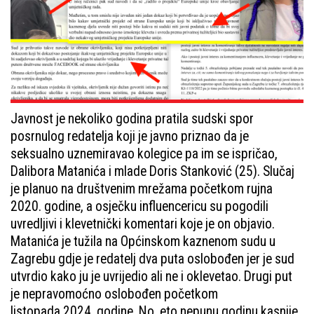
Javnost je nekoliko godina pratila sudski spor
posrnulog redatelja koji je javno priznao da je
seksualno uznemiravao kolegice pa im se ispričao,
Dalibora Matanića i mlade Doris Stanković (25). Slučaj
je planuo na društvenim mrežama početkom rujna
2020. godine, a osječku influencericu su pogodili
uvredljivi i klevetnički komentari koje je on objavio.
Matanića je tužila na Općinskom kaznenom sudu u
Zagrebu gdje je redatelj dva puta oslobođen jer je sud
utvrdio kako ju je uvrijedio ali ne i oklevetao. Drugi put
je nepravomoćno oslobođen početkom
listopada 2024. godine. No, eto nepunu godinu kasnije