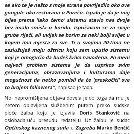
se ako te je nešto s moje strane povrijedilo oko ove
gungule oko restorana u Poreču. Ispalo je da je moj
bijes prema 'lako ćemo' sistemu stavio nas dvoje
bez imalo smisla u koridu. Ispričavam se za svoje
grube riječi, ali uvijek se borim za neki bolji svijet u
kojem ima mjesta za sve. Ti u svojima 20-tima ne
zaslužuješ moju oštricu koju sam uputio sistemu
koji je omogućio da budeš krivo navođena. Po meni
najveći problem sistema je da usprkos svim
generacijama, obrazovanjima i kulturama daje
mogućnost da netko pomisli da će 'preskočiti' sve
to brojem followera",
napisao je tada.
No, nepromišljena objava dovela je do toga da mu je
netom objavljena službenim putem preko sudske
ploče žalba koju je izjavila
Doris Stanković
na
oslobađajuću presudu redatelju. Uz žalbu je sudac
Općinskog kaznenog suda
u
Zagrebu
Marko Benčić