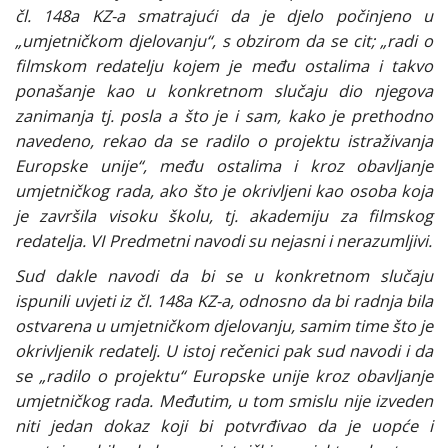
čl. 148a KZ-a smatrajući da je djelo počinjeno u
„umjetničkom djelovanju“, s obzirom da se cit; „radi o
filmskom redatelju kojem je među ostalima i takvo
ponašanje kao u konkretnom slučaju dio njegova
zanimanja tj. posla a što je i sam, kako je prethodno
navedeno, rekao da se radilo o projektu istraživanja
Europske unije“, među ostalima i kroz obavljanje
umjetničkog rada, ako što je okrivljeni kao osoba koja
je završila visoku školu, tj. akademiju za filmskog
redatelja. VI Predmetni navodi su nejasni i nerazumljivi.
Sud dakle navodi da bi se u konkretnom slučaju
ispunili uvjeti iz čl. 148a KZ-a, odnosno da bi radnja bila
ostvarena u umjetničkom djelovanju, samim time što je
okrivljenik redatelj. U istoj rečenici pak sud navodi i da
se „radilo o projektu“ Europske unije kroz obavljanje
umjetničkog rada. Međutim, u tom smislu nije izveden
niti jedan dokaz koji bi potvrđivao da je uopće i