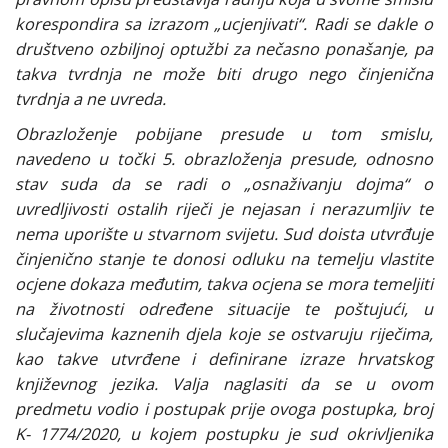
korespondira sa izrazom „ucjenjivati“. Radi se dakle o
društveno ozbiljnoj optužbi za nečasno ponašanje, pa
takva tvrdnja ne može biti drugo nego činjenična
tvrdnja a ne uvreda.
Obrazloženje pobijane presude u tom smislu,
navedeno u točki 5. obrazloženja presude, odnosno
stav suda da se radi o „osnaživanju dojma“ o
uvredljivosti ostalih riječi je nejasan i nerazumljiv te
nema uporište u stvarnom svijetu. Sud doista utvrđuje
činjenično stanje te donosi odluku na temelju vlastite
ocjene dokaza međutim, takva ocjena se mora temeljiti
na životnosti određene situacije te poštujući, u
slučajevima kaznenih djela koje se ostvaruju riječima,
kao takve utvrđene i definirane izraze hrvatskog
književnog jezika. Valja naglasiti da se u ovom
predmetu vodio i postupak prije ovoga postupka, broj
K- 1774/2020, u kojem postupku je sud okrivljenika