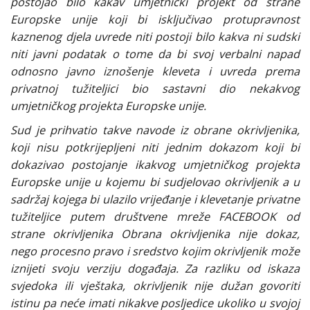
postojao bilo kakav umjetnički projekt od strane
Europske unije koji bi isključivao protupravnost
kaznenog djela uvrede niti postoji bilo kakva ni sudski
niti javni podatak o tome da bi svoj verbalni napad
odnosno javno iznošenje kleveta i uvreda prema
privatnoj tužiteljici bio sastavni dio nekakvog
umjetničkog projekta Europske unije.
Sud je prihvatio takve navode iz obrane okrivljenika,
koji nisu potkrijepljeni niti jednim dokazom koji bi
dokazivao postojanje ikakvog umjetničkog projekta
Europske unije u kojemu bi sudjelovao okrivljenik a u
sadržaj kojega bi ulazilo vrijeđanje i klevetanje privatne
tužiteljice putem društvene mreže FACEBOOK od
strane okrivljenika Obrana okrivljenika nije dokaz,
nego procesno pravo i sredstvo kojim okrivljenik može
iznijeti svoju verziju događaja. Za razliku od iskaza
svjedoka ili vještaka, okrivljenik nije dužan govoriti
istinu pa neće imati nikakve posljedice ukoliko u svojoj