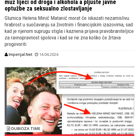
muž liječi od droga i alkohola a pljušte javne
optužbe za seksualno zlostavljanje
Glumica Helena Minić Matanić morat će iskazati nezamislivu
hrabrost u suočavanju sa životnim i financijskim izazovima, sad
kad je njenom suprugu stigla i kaznena prijava pravobraniteljice
za ravnopravnost spolova i kad se ne zna koliko će žrtava
progovoriti
Imperijal.Net
14.04.2024
DUBIOZA TIME