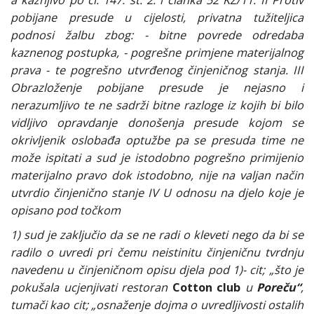
a kažnjivo po čl. 147. st. 2. i članka 52 KZ/11. II Protiv
pobijane presude u cijelosti, privatna tužiteljica
podnosi žalbu zbog: - bitne povrede odredaba
kaznenog postupka, - pogrešne primjene materijalnog
prava - te pogrešno utvrđenog činjeničnog stanja. III
Obrazloženje pobijane presude je nejasno i
nerazumljivo te ne sadrži bitne razloge iz kojih bi bilo
vidljivo opravdanje donošenja presude kojom se
okrivljenik oslobađa optužbe pa se presuda time ne
može ispitati a sud je istodobno pogrešno primijenio
materijalno pravo dok istodobno, nije na valjan način
utvrdio činjenično stanje IV U odnosu na djelo koje je
opisano pod točkom
1) sud je zaključio da se ne radi o kleveti nego da bi se
radilo o uvredi pri čemu neistinitu činjeničnu tvrdnju
navedenu u činjeničnom opisu djela pod 1)- cit; „što je
pokušala ucjenjivati restoran
Cotton club
u
Poreču“
,
tumači kao cit; „osnaženje dojma o uvredljivosti ostalih