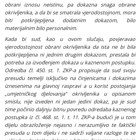
obrani iznosu neistinu, pa dokazna snaga obrane
okrivljenika, a da bi se smatrala vjerodostojnom, mora
biti potkrijepljena dodatnim dokazom, bilo
materijalnim bilo personalnim.
Kada bi sud, kao u ovom slučaju, povjeravao
vjerodostojnost obrani okrivljenika da ista ne bi bila
potkrijepljena ni jednim drugim dokazom, prestala bi
potreba za izvođenjem dokaza u kaznenom postupku.
Odredba čl. 450. st. 1. ZKP-a propisuje da sud svoju
presudu temelji isključivo na činjenicama i dokazima
iznesenima na glavnoj raspravi a u korist postojanja
„umjetničkog djelovanja“ okrivljenika u opisanom
smislu, nije izveden ni jedan jedini dokaz, pa je sud
time počinio daljnju bitnu povredu odredaba kaznenog
postupka iz čl. 468. st. 1. t. 11. ZKP-a budući je u tom
dijelu obrazloženje nejasno i nerazumljivo te faktički
presuda u tom dijelu i ne sadrži valjane razloge te se