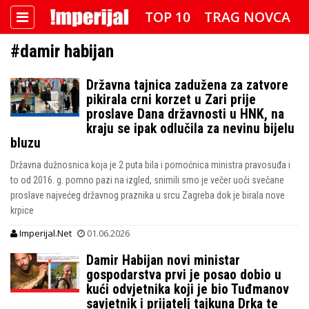
TOP 10
TRAG NOVCA
#damir habijan
DETEKTOR
FOTO SPECIJAL
Državna tajnica zadužena za zatvore
IMPERIJAL VIDEO
RADAR
pikirala crni korzet u Zari prije
proslave Dana državnosti u HNK, na
IMPERIJAL & FREETIME
kraju se ipak odlučila za nevinu bijelu
bluzu
IMPERIJALOVE POZNATE FACE
Državna dužnosnica koja je 2 puta bila i pomoćnica ministra pravosuđa i
to od 2016. g. pomno pazi na izgled, snimili smo je večer uoči svečane
proslave najvećeg državnog praznika u srcu Zagreba dok je birala nove
krpice
Imperijal.Net
01.06.2026
Damir Habijan novi ministar
gospodarstva prvi je posao dobio u
kući odvjetnika koji je bio Tuđmanov
savjetnik i prijatelj tajkuna Drka te