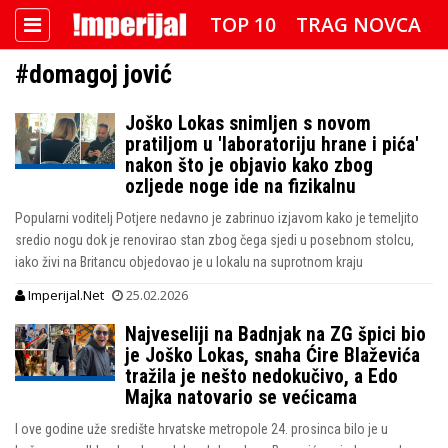
TOP 10
TRAG NOVCA
#domagoj jović
DETEKTOR
FOTO SPECIJAL
Joško Lokas snimljen s novom
IMPERIJAL VIDEO
RADAR
pratiljom u 'laboratoriju hrane i pića'
nakon što je objavio kako zbog
IMPERIJAL & FREETIME
ozljede noge ide na fizikalnu
Popularni voditelj Potjere nedavno je zabrinuo izjavom kako je temeljito
IMPERIJALOVE POZNATE FACE
sredio nogu dok je renovirao stan zbog čega sjedi u posebnom stolcu,
iako živi na Britancu objedovao je u lokalu na suprotnom kraju
Imperijal.Net
25.02.2026
Najveseliji na Badnjak na ZG špici bio
je Joško Lokas, snaha Ćire Blaževića
tražila je nešto nedokučivo, a Edo
Majka natovario se većicama
I ove godine uže središte hrvatske metropole 24. prosinca bilo je u