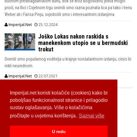
bučnom predblagdanskom duhu, dok se kroz Bogovićevu jedva moglo
proći, na Ilici i Cvjetnom trgu snimili smo razna poznata lica pa tako i Irenu
Weber ali i Farisa Pinju, svjedočili smo i interesantnim izdanjima
Imperijal.Net
25.12.2024
Joško Lokas nakon raskida s
manekenkom utopio se u bermudski
trokut
Snimili smo popularnog voditelja u krajnje nonšalantnom izdanju, cinici bi
rekli neurednom
Imperijal.Net
22.07.2021
Imperijal.net koristi kolačiće (cookies) kako bi
poboljšao funkcionalnost stranice i prilagodio
sustav oglašavanja. Više o kolačićima
pročitajte u uvjetima korištenja.
Saznaj više
U redu