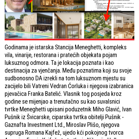
Godinama je istarska Stancija Meneghetti, kompleks
vila, vinarije, restorana i pratećih objekata pojam
luksuznog odmora. Ta je lokacija poznata i kao
destinacija za vjenčanja. Među poznatima koji su svoje
sudbonosno DA izrekli na tom luksuznom mjestu su
zacijelo bili Vatreni Vedran Ćorluka i njegova izabranica
pjevačica Franka Batelić. Vlasnik tog posjeda kroz
godine se mijenjao a trenutačno su kao suvalsnici
tvrtke Meneghetti upisani poduzetnik Miho Glavić, Ivan
Pušnik iz Švicarske, ciparska tvrtka obitelji Pušnik -
Gaznafta Investment Ltd., Miroslav Plišo, njegova
supruga Romana Kajfež, ujedo kći pokojnog tvorca