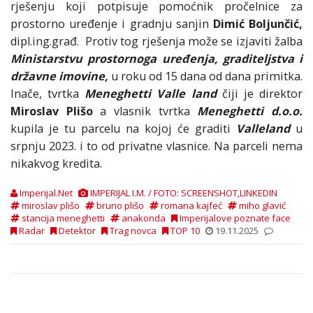
rješenju koji potpisuje pomoćnik pročelnice za
prostorno uređenje i gradnju sanjin
Dimić Boljunčić,
dipl.ing.građ. Protiv tog rješenja može se izjaviti žalba
Ministarstvu prostornoga uređenja, graditeljstva i
državne imovine,
u roku od 15 dana od dana primitka.
Inače, tvrtka
Meneghetti Valle land
čiji je direktor
Miroslav Plišo
a vlasnik tvrtka
Meneghetti d.o.o.
kupila je tu parcelu na kojoj će graditi
Valleland
u
srpnju 2023. i to od privatne vlasnice. Na parceli nema
nikakvog kredita.
Imperijal.Net
IMPERIJAL I.M. / FOTO: SCREENSHOT,LINKEDIN
miroslav plišo
bruno plišo
romana kajfeć
miho glavić
stancija meneghetti
anakonda
Imperijalove poznate face
Radar
Detektor
Trag novca
TOP 10
19.11.2025