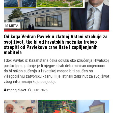
META
Od koga Vedran Pavlek u zlatnoj Astani strahuje za
svoj život, tko bi od hrvatskih moćnika trebao
strepiti od Pavlekove crne liste i zaplijenjenih
mobitela
I dok Pavlek iz Kazahstana čeka odluku oko izručenja Hrvatskoj
postavlja se pitanje je li njegov strah determiniran činjenicom
da bi nakon suđenja u Hrvatskoj mogao biti osuđen na
višegodišnju zatvorsku kaznu ili je istinski zabrinut za svoj život
zbog informacija koje posjeduje
Imperijal.Net
31.05.2026