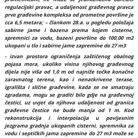
regulacijski pravac, a udaljenost građevnog pravca
prve građevine kompleksa od prometne površine je
cca 6,5 metara; – člankom 28.a. u pogledu položaja
sabirne jame i bazena prema kojem cisterne,
spremnici za vodu, bazeni površine do 100,00 m2
ukopani u tlo i sabirne jame zapremine do 27 m3
- izvan prostora ograničenja zaštićenog obalnog
pojasa mora, ukoliko visina njihovog građevnog
dijela nije viša od 1,0 m od najniže točke konačno
zaravnatog terena, kao i nenatkrivene terase,
igrališta i slične građevine, kada se ne smatraju
zgradama, mogu se graditi bilo gdje na građevnoj
čestici, uz uvjet da njihova udaljenost od granica
građevne čestice ne bude manja od 1 m. Kod
rekonstrukcija i interpolacija u povijesnim
jezgrama gradnja ukopanih cisterni, spremnika za
vodu i septičkih jama zapremine do 27 m3 može se