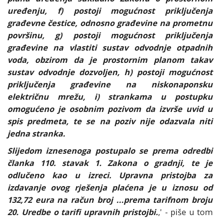
uređenju, f) postoji mogućnost priključenja
građevne čestice, odnosno građevine na prometnu
površinu, g) postoji mogućnost priključenja
građevine na vlastiti sustav odvodnje otpadnih
voda, obzirom da je prostornim planom takav
sustav odvodnje dozvoljen, h) postoji mogućnost
priključenja građevine na niskonaponsku
električnu mrežu, i) strankama u postupku
omogućeno je osobnim pozivom da izvrše uvid u
spis predmeta, te se na poziv nije odazvala niti
jedna stranka.
Slijedom iznesenoga postupalo se prema odredbi
članka 110. stavak 1. Zakona o gradnji, te je
odlučeno kao u izreci. Upravna pristojba za
izdavanje ovog rješenja plaćena je u iznosu od
132,72 eura na račun broj ...prema tarifnom broju
20. Uredbe o tarifi upravnih pristojbi.
,' - piše u tom