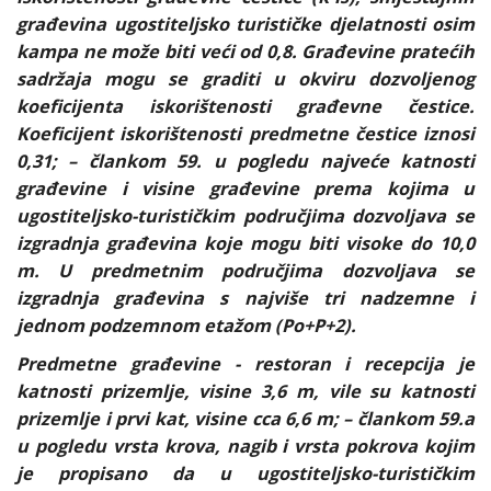
građevina ugostiteljsko turističke djelatnosti osim
kampa ne može biti veći od 0,8. Građevine pratećih
sadržaja mogu se graditi u okviru dozvoljenog
koeficijenta iskorištenosti građevne čestice.
Koeficijent iskorištenosti predmetne čestice iznosi
0,31; – člankom 59. u pogledu najveće katnosti
građevine i visine građevine prema kojima u
ugostiteljsko-turističkim područjima dozvoljava se
izgradnja građevina koje mogu biti visoke do 10,0
m. U predmetnim područjima dozvoljava se
izgradnja građevina s najviše tri nadzemne i
jednom podzemnom etažom (Po+P+2).
Predmetne građevine - restoran i recepcija je
katnosti prizemlje, visine 3,6 m, vile su katnosti
prizemlje i prvi kat, visine cca 6,6 m; – člankom 59.a
u pogledu vrsta krova, nagib i vrsta pokrova kojim
je propisano da u ugostiteljsko-turističkim