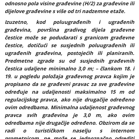
odnosno pola visine građevine (H/2) za građevine ili
dijelove građevine s više od tri nadzemne etaže.
Izuzetno, kod poluugrađenih i ugrađenih
građevina, površina gradivog dijela građevne
čestice može se podudarati s granicom građevne
čestice, dotičući se susjednih poluugrađenih ili
ugrađenih građevina, postojećih ili planiranih.
Predmetne zgrade su od susjednih građevnih
čestica udaljene minimalno 3,0 m; – člankom 18. i
19. u pogledu položaja građevnog pravca kojim je
propisano da se građevni pravac za sve građevine
određuje na udaljenosti maksimalno 15 m od
regulacijskog pravca, ako nije drugačije određeno
ovim odredbama. Minimalna udaljenost građevnog
pravca svih građevina je 3,0 m, ako ovim
odredbama nije drugačije određeno. Obzirom da se
radi o turističkom naselju s internom
prometnicom, ne može se jednoznačno odrediti