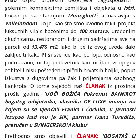
Plišo
uspio proteklih desetljeća zagospodariti
golemim kompleksima zemljišta i objekata u
Istri.
Počeo je sa stancijom
Meneghetti
a nastavlja s
Vallelandom
. To je, kao što smo uvodno rekli, projekt
luksuznih vila s bazenima do
100 metara,
uređenim
okućnicama, restoranom i drugim sadržajima sve na
parceli od
13.470 m2
. Iako bi se iz ovog uvoda dalo
zaključiti kako
Pliši
sve ide kao po loju, odnosno kao
podmazano, ni taj poduzetnik kao ni članovi njegov
eobitelji nisu pošteđeni tipičnih hrvatsih boljki, poput
iskustva s dugovima pa čak i prijetnjama osobnog
bankrota. O tome svjedoči naš
ČLANAK
iz prosinca
prošle godine:
'UOČI BOŽIĆA Pokrenut BANKROT
bogatog odvjetnika, vlasnika DE LUXE imanja na
kojem su se vjenčali Franka i Ćorluka, u javnosti
istupao kad mu je SIN, partner Ivana Turudića,
pretučen u SVINGERSKOM klubu'
.
Prethodno smo objavili i
ČLANAK:
'BOGATAŠ U