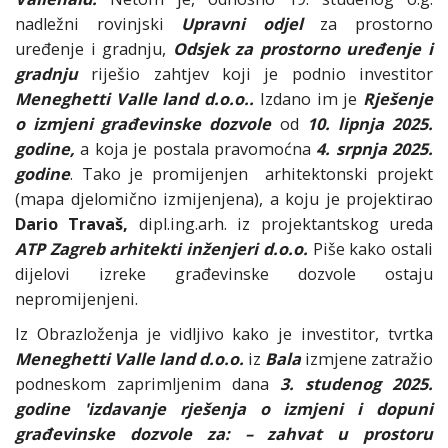
nadležni rovinjski
Upravni odjel
za prostorno
uređenje i gradnju,
Odsjek za prostorno uređenje i
gradnju
riješio zahtjev koji je podnio investitor
Meneghetti Valle land d.o.o..
Izdano im je
Rješenje
o izmjeni građevinske dozvole
od
10. lipnja 2025.
godine,
a koja je postala pravomoćna
4. srpnja 2025.
godine
. Tako je promijenjen arhitektonski projekt
(mapa djelomično izmijenjena), a koju je projektirao
Dario Travaš,
dipl.ing.arh. iz projektantskog ureda
ATP Zagreb arhitekti inženjeri d.o.o.
Piše kako ostali
dijelovi izreke građevinske dozvole ostaju
nepromijenjeni.
Iz Obrazloženja je vidljivo kako je investitor, tvrtka
Meneghetti Valle land d.o.o.
iz
Bala
izmjene zatražio
podneskom zaprimljenim dana
3. studenog 2025.
godine
'izdavanje rješenja o izmjeni i dopuni
građevinske dozvole za: – zahvat u prostoru