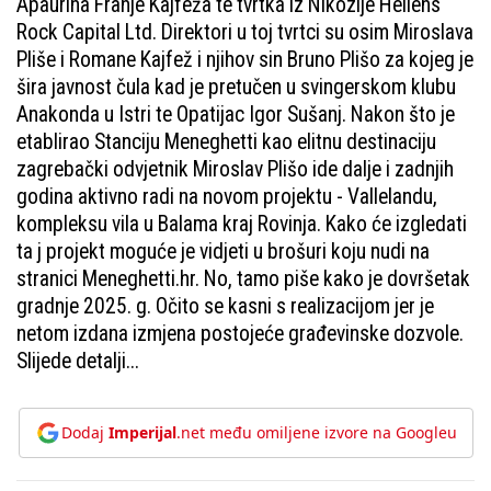
Apaurina Franje Kajfeža te tvrtka iz Nikozije Hellens
Rock Capital Ltd. Direktori u toj tvrtci su osim Miroslava
Pliše i Romane Kajfež i njihov sin Bruno Plišo za kojeg je
šira javnost čula kad je pretučen u svingerskom klubu
Anakonda u Istri te Opatijac Igor Sušanj. Nakon što je
etablirao Stanciju Meneghetti kao elitnu destinaciju
zagrebački odvjetnik Miroslav Plišo ide dalje i zadnjih
godina aktivno radi na novom projektu - Vallelandu,
kompleksu vila u Balama kraj Rovinja. Kako će izgledati
ta j projekt moguće je vidjeti u brošuri koju nudi na
stranici Meneghetti.hr. No, tamo piše kako je dovršetak
gradnje 2025. g. Očito se kasni s realizacijom jer je
netom izdana izmjena postojeće građevinske dozvole.
Slijede detalji...
Dodaj
Imperijal
.net među omiljene izvore na Googleu