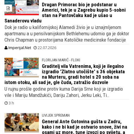
Dragan Primorac bio je podstanar u
Americi, tek je u Zagrebu kupio 5-sobni
stan na Pantovčaku kad je ušao u
Sanaderovu vladu
Dok je radio u kalifornijskoj Alamedi živio je u iznajmljenom
apartmanu a u pensilvanijskom Bethlehemu udomio ga je doktor
Chris Chapman u prostorijama Katoličke medicinske fondacije
Imperijal.Net
22.07.2026
FLORIJAN MARIĆ - FLOKI
Graditelj vila Vatrenima, koji je ilegalno
izgradio 'Zlatno utočište' s 36 objekata
na Murteru, gradi hotel s 20 soba na
istom otoku, ali sad je, gle čuda, zatražio dozvole
U rujnu prošle godine protiv kuma Darija Srne koji je izgradio
vile i Mariju Mandžukići, Dariju Zahori, Jerku Leki, Ti..
3 h
UVIJEK SPREMAN
General Ante Gotovina gušta u Zadru,
kako i ne bi kad je ostvario snove, živi na
osami uz more, tune izvozi po svijetu, a