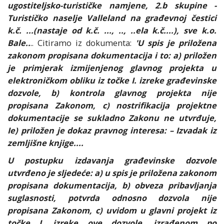
ugostiteljsko-turističke namjene, 2.b skupine -
Turističko naselje Valleland na građevnoj čestici
k.č. ...(nastaje od k.č. ..., .., ..ela k.č....), sve k.o.
Bale..
.. Citiramo iz dokumenta:
'U spis je priložena
zakonom propisana dokumentacija i to: a) priložen
je primjerak izmijenjenog glavnog projekta u
elektroničkom obliku iz točke I. izreke građevinske
dozvole, b) kontrola glavnog projekta nije
propisana Zakonom, c) nostrifikacija projektne
dokumentacije se sukladno Zakonu ne utvrđuje,
Ie) priložen je dokaz pravnog interesa: – Izvadak iz
zemljišne knjige....
U postupku izdavanja građevinske dozvole
utvrđeno je sljedeće: a) u spis je priložena zakonom
propisana dokumentacija, b) obveza pribavljanja
suglasnosti, potvrda odnosno dozvola nije
propisana Zakonom, c) uvidom u glavni projekt iz
točke I. izreke ove dozvole, izrađenom po