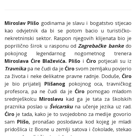
Miroslav Plišo
godinama je slavu i bogatstvo stjecao
kao odvjetnik da bi se potom bacio u turističko-
nekretninski sektor. Raspon njegovih klijenata bio je
poprilično širok u rasponu od
Zagrebačke banke
do
pokojnog legendarnog nogometnog trenera
Miroslava Ćire Blaževića.
Plišo
i
Ćiro
potjecali su iz
Travnika
pa ne čudi da je
Ćiro
svom zemljaku povjerio
za života i neke delikatne pravne radnje. Doduše,
Ćiro
je bio prijatelj
Plišanog
pokojnog oca, travničkog
profesora, pa ne čudi da je
Ćiro
pomogao mladom
srednješkolcu
Miroslavu
kad ga je tata za školskih
praznika poslao u
Švicarsku
na učenje jezika uz rad.
Ćiro
je tada, kako je to svojedobno za medije govorio
sam
Plišo,
pronašao poslodavca kod kojeg je mladi
pridošlica iz Bosne u zemlji satova i čokolade, stekao