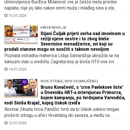
Umirovljenica Đurđica Milanović sve je češće meta prisilne
naplate, nije joj lako nakon smrti muža i mlađeg sina a sta..
15.07.2026
KAKVA NEVOLJA
Dijani Čuljak prijeti ovrha nad imovinom u
režiji njene sestre i to zbog bivše
Severinine menadžerice, svi koji su
prodali stanove mogu se suočiti s takvom nevoljom
Poznata estradna maherica Lidija Samardžija uknjižila se na
luksuzni stan u središtu Zagreba koji je bivša HTV-ova zvi..
14.07.2026
NOVE ISTRAGE, NOVI OSUMNJIČENICI
Bruno Kovačević, s 'crne Pavlekove liste'
u Dnevniku HRT-a intervjuirao Primorca,
kojem kampanju, po tvrdnjama Varvodića,
vodi Siniša Krajač, kojeg Uskok izviđa
Novinar 24sata Ivica Pandžić tvrdi da bi Uskok uskoro mogao
proširiti istragu u aferi Hrvatskog ski saveza, a među no..
12.07.2026