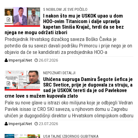
S NOBILOM JE SVE POČELO
I nakon što mu je USKOK upao u dom
HOO-ovim Titanicom i dalje upravlja
kapetan Siniša Krajač, tvrdi da se bez
njega ne mogu održati izbori
Predsjednik Hrvatskog dizačkog saveza Boško Čavka je
potvrdio da su savezi davali podršku Primorcu i prije nego je on
objavio da će se kandidirati za predsjednika HOO-a
Imperijal.Net
26.07.2026
NEPOZNATI DETALJI
Uhićena supruga Damira Šegote šefica je
SRC Svetice, prije je dugovala za struju, a
sad je USKOK tereti da je od Pavlekove
crne love s mužem kupovala zlato
Pale su nove glave u istrazi oko milijuna koje je odbjegli Vedran
Pavlek isisao iz CRO SKI saveza, u njihovom domu u Zagrebu
uhićen je dugogodišnji direktor u Hrvatskom olimpijskom odboru
Imperijal.Net
23.07.2026
USA TAJNE IZBORNOG GUBITNIKA