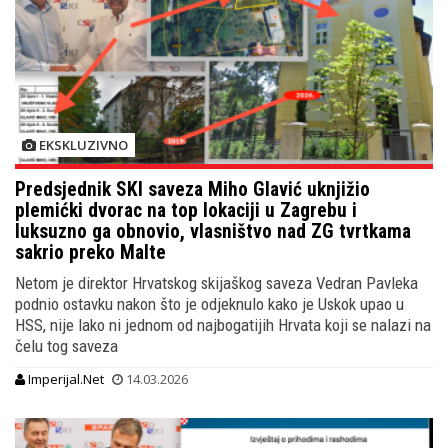
EKSKLUZIVNO
Predsjednik SKI saveza Miho Glavić uknjižio
plemićki dvorac na top lokaciji u Zagrebu i
luksuzno ga obnovio, vlasništvo nad ZG tvrtkama
sakrio preko Malte
Netom je direktor Hrvatskog skijaškog saveza Vedran Pavleka
podnio ostavku nakon što je odjeknulo kako je Uskok upao u
HSS, nije lako ni jednom od najbogatijih Hrvata koji se nalazi na
čelu tog saveza
Imperijal.Net
14.03.2026