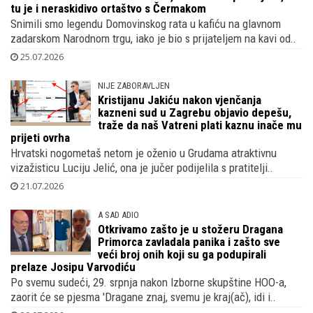
tu je i neraskidivo ortaštvo s Čermakom
Snimili smo legendu Domovinskog rata u kafiću na glavnom
zadarskom Narodnom trgu, iako je bio s prijateljem na kavi od..
25.07.2026
NIJE ZABORAVLJEN
Kristijanu Jakiću nakon vjenčanja
kazneni sud u Zagrebu objavio depešu,
traže da naš Vatreni plati kaznu inače mu
prijeti ovrha
Hrvatski nogometaš netom je oženio u Grudama atraktivnu
vizažisticu Luciju Jelić, ona je jučer podijelila s pratitelji..
21.07.2026
A SAD ADIO
Otkrivamo zašto je u stožeru Dragana
Primorca zavladala panika i zašto sve
veći broj onih koji su ga podupirali
prelaze Josipu Varvodiću
Po svemu sudeći, 29. srpnja nakon Izborne skupštine HOO-a,
zaorit će se pjesma 'Dragane znaj, svemu je kraj(ač), idi i..