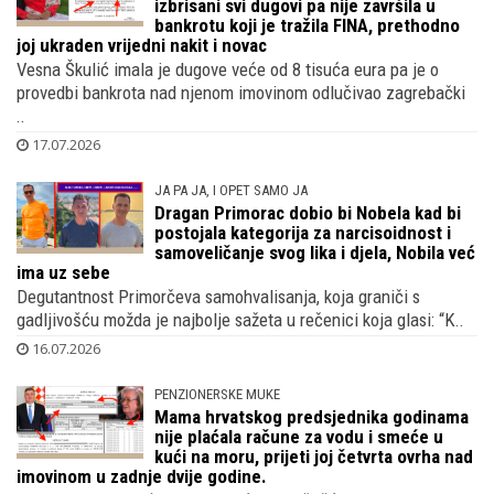
izbrisani svi dugovi pa nije završila u
bankrotu koji je tražila FINA, prethodno
joj ukraden vrijedni nakit i novac
Vesna Škulić imala je dugove veće od 8 tisuća eura pa je o
provedbi bankrota nad njenom imovinom odlučivao zagrebački
..
17.07.2026
JA PA JA, I OPET SAMO JA
Dragan Primorac dobio bi Nobela kad bi
postojala kategorija za narcisoidnost i
samoveličanje svog lika i djela, Nobila već
ima uz sebe
Degutantnost Primorčeva samohvalisanja, koja graniči s
gadljivošću možda je najbolje sažeta u rečenici koja glasi: “K..
16.07.2026
PENZIONERSKE MUKE
Mama hrvatskog predsjednika godinama
nije plaćala račune za vodu i smeće u
kući na moru, prijeti joj četvrta ovrha nad
imovinom u zadnje dvije godine.