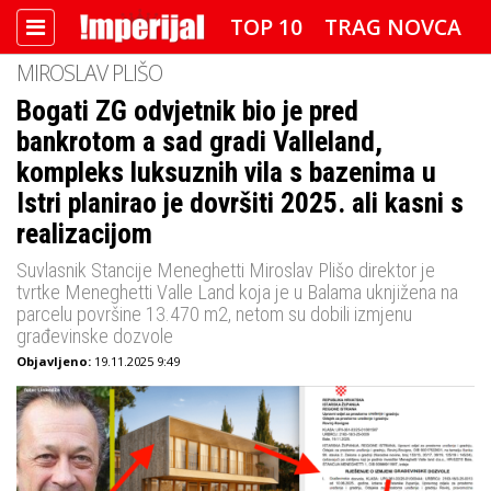
TOP 10
TRAG NOVCA
MIROSLAV PLIŠO
DETEKTOR
FOTO SPECIJAL
Bogati ZG odvjetnik bio je pred
bankrotom a sad gradi Valleland,
IMPERIJAL VIDEO
RADAR
kompleks luksuznih vila s bazenima u
IMPERIJAL & FREETIME
Istri planirao je dovršiti 2025. ali kasni s
realizacijom
IMPERIJALOVE POZNATE FACE
Suvlasnik Stancije Meneghetti Miroslav Plišo direktor je
tvrtke Meneghetti Valle Land koja je u Balama uknjižena na
parcelu površine 13.470 m2, netom su dobili izmjenu
građevinske dozvole
Objavljeno:
19.11.2025 9:49