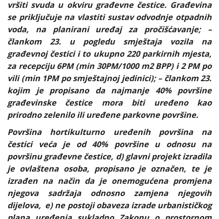
vršiti svuda u okviru građevne čestice. Građevina
se priključuje na vlastiti sustav odvodnje otpadnih
voda, na planirani uređaj za pročišćavanje; –
člankom 23. u pogledu smještaja vozila na
građevnoj čestici i to ukupno 220 parkirnih mjesta,
za recepciju 6PM (min 30PM/1000 m2 BPP) i 2 PM po
vili (min 1PM po smještajnoj jedinici); – člankom 23.
kojim je propisano da najmanje 40% površine
građevinske čestice mora biti uređeno kao
prirodno zelenilo ili uređene parkovne površine.
Površina hortikulturno uređenih površina na
čestici veća je od 40% površine u odnosu na
površinu građevne čestice, d) glavni projekt izradila
je ovlaštena osoba, propisano je označen, te je
izrađen na način da je onemogućena promjena
njegova sadržaja odnosno zamjena njegovih
dijelova, e) ne postoji obaveza izrade urbanističkog
plana uređenja sukladno Zakonu o prostornom