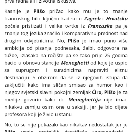
prva radna ali i životna iskustva.
Kasnije je
Plišo
pričao kako mu je to znanje
francuskog bilo ključno kad su u
Zagreb
i
Hrvatsku
počele pristizati i velike tvrtke iz
Francuske
pa je
znanje tog jezika značilo i komparativnu prednost nad
drugim odvjetnicima. No,
Plišo
je imao puno više
ambicija od pisanja podnesaka, žalbi, odgovora na
tužbe, izlasaka na ročište pa se tako prije 25 godina
bacio u obnovu stancije
Meneghetti
od koje je uspio
sa suprugom i suradnicima napraviti elitnu
destinaciju. S obzirom da se iz njegovih istupa da
zaključiti kako ima sličan smisao za humor kao i
njegov svjetski slavni pokojni zemljak
Ćiro,
Plišo
je za
medije govorio kako do
Meneghettija
nije imao
nikakvu zemlju osim one u saksiji, jer je bio dijete
profesora koji je živio u stanu.
No, to se nije pokazalo kao nikakav nedostatak jer je