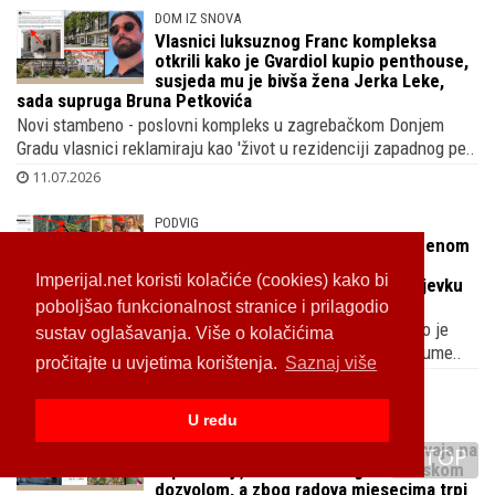
DOM IZ SNOVA
Vlasnici luksuznog Franc kompleksa
otkrili kako je Gvardiol kupio penthouse,
susjeda mu je bivša žena Jerka Leke,
sada supruga Bruna Petkovića
Novi stambeno - poslovni kompleks u zagrebačkom Donjem
Gradu vlasnici reklamiraju kao 'život u rezidenciji zapadnog pe..
11.07.2026
PODVIG
Na top lokaciji u Zagrebu vilu s bazenom
i glazbeni studio grade Branimir
Imperijal.net koristi kolačiće (cookies) kako bi
Mihaljević i supruga Sandra, Trešnjevku
mijenjaju Jelenovcem
poboljšao funkcionalnost stranice i prilagodio
Poznati glazbeno-producentski par u siječnju 2022. kupio je
sustav oglašavanja. Više o kolačićima
atraktivnu parcelu na Črnomercu tik do zaštićene park šume..
pročitajte u uvjetima korištenja.
Saznaj više
10.07.2026
U redu
NEBU POD OBLAKE
Niče vila bivšeg Vatrenog Tina Jedvaja na
TOP
top lokaciji, nema table s građevinskom
dozvolom, a zbog radova mjesecima trpi