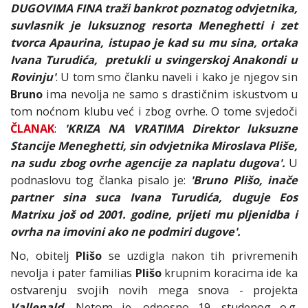
DUGOVIMA FINA traži bankrot poznatog odvjetnika,
suvlasnik je luksuznog resorta Meneghetti i zet
tvorca Apaurina, istupao je kad su mu sina, ortaka
Ivana Turudića, pretukli u svingerskoj Anakondi u
Rovinju'
. U tom smo članku naveli i kako je njegov sin
Bruno
ima nevolja ne samo s drastičnim iskustvom u
tom noćnom klubu već i zbog ovrhe. O tome svjedoči
ČLANAK
:
'KRIZA NA VRATIMA Direktor luksuzne
Stancije Meneghetti, sin odvjetnika Miroslava Pliše,
na sudu zbog ovrhe agencije za naplatu dugova'.
U
podnaslovu tog članka pisalo je:
'Bruno Plišo, inače
partner sina suca Ivana Turudića, duguje Eos
Matrixu još od 2001. godine, prijeti mu pljenidba i
ovrha na imovini ako ne podmiri dugove'.
No, obitelj
Plišo
se uzdigla nakon tih privremenih
nevolja i pater familias
Plišo
krupnim koracima ide ka
ostvarenju svojih novih mega snova - projekta
Vallenald.
Netom je, odnosno 19. studenog o.g.