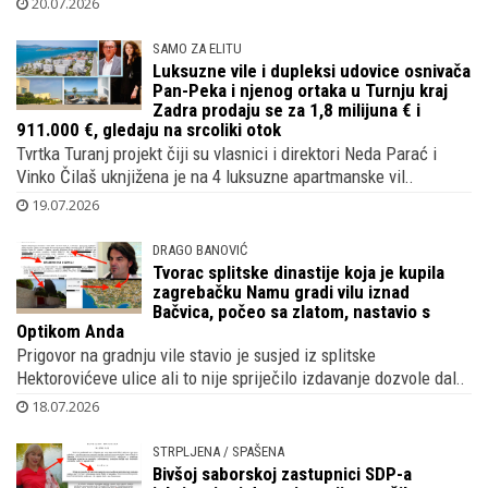
20.07.2026
SAMO ZA ELITU
Luksuzne vile i dupleksi udovice osnivača
Pan-Peka i njenog ortaka u Turnju kraj
Zadra prodaju se za 1,8 milijuna € i
911.000 €, gledaju na srcoliki otok
Tvrtka Turanj projekt čiji su vlasnici i direktori Neda Parać i
Vinko Čilaš uknjižena je na 4 luksuzne apartmanske vil..
19.07.2026
DRAGO BANOVIĆ
Tvorac splitske dinastije koja je kupila
zagrebačku Namu gradi vilu iznad
Bačvica, počeo sa zlatom, nastavio s
Optikom Anda
Prigovor na gradnju vile stavio je susjed iz splitske
Hektorovićeve ulice ali to nije spriječilo izdavanje dozvole dal..
18.07.2026
STRPLJENA / SPAŠENA
Bivšoj saborskoj zastupnici SDP-a