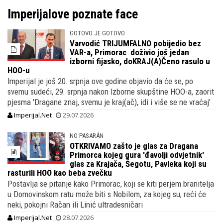
Imperijalove poznate face
GOTOVO JE GOTOVO
Varvodić TRIJUMFALNO pobijedio bez
VAR-a, Primorac doživio još jedan
izborni fijasko, doKRAJ(A)Čeno rasulo u
HOO-u
Imperijal je još 20. srpnja ove godine objavio da će se, po
svemu sudeći, 29. srpnja nakon Izborne skupštine HOO-a, zaorit
pjesma 'Dragane znaj, svemu je kraj(ač), idi i više se ne vraćaj'
Imperijal.Net
29.07.2026
NO PASARÁN
OTKRIVAMO zašto je glas za Dragana
Primorca kojeg gura 'đavolji odvjetnik'
glas za Krajača, Šegotu, Pavleka koji su
rasturili HOO kao beba zvečku
Postavlja se pitanje kako Primorac, koji se kiti perjem branitelja
u Domovinskom ratu može biti s Nobilom, za kojeg su, reći će
neki, pokojni Račan ili Linić ultradesničari
Imperijal.Net
28.07.2026