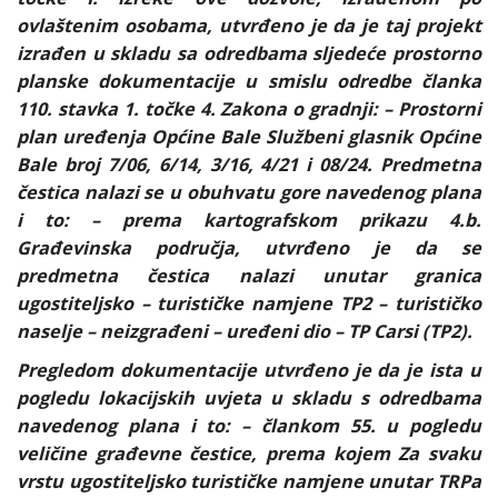
ovlaštenim osobama, utvrđeno je da je taj projekt
izrađen u skladu sa odredbama sljedeće prostorno
planske dokumentacije u smislu odredbe članka
110. stavka 1. točke 4. Zakona o gradnji: – Prostorni
plan uređenja Općine Bale Službeni glasnik Općine
Bale broj 7/06, 6/14, 3/16, 4/21 i 08/24. Predmetna
čestica nalazi se u obuhvatu gore navedenog plana
i to: – prema kartografskom prikazu 4.b.
Građevinska područja, utvrđeno je da se
predmetna čestica nalazi unutar granica
ugostiteljsko – turističke namjene TP2 – turističko
naselje – neizgrađeni – uređeni dio – TP Carsi (TP2).
Pregledom dokumentacije utvrđeno je da je ista u
pogledu lokacijskih uvjeta u skladu s odredbama
navedenog plana i to: – člankom 55. u pogledu
veličine građevne čestice, prema kojem Za svaku
vrstu ugostiteljsko turističke namjene unutar TRPa