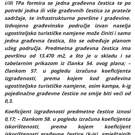
i/ili TPa formira se jedna građevna čestica te po
potrebi jedna ili više građevnih čestica za prateće
sadržaje, te infrastrukturne površine i građevine.
Izdvojeno građevinsko područje izvan naselja
ugostiteljsko turističke namjene može činiti i samo
jedna građevna čestica, što se određuje planom
užeg područja. Predmetna građevna čestica ima
površinu od 13.470 m2, a što je u skladu i sa
tabelarnim prikazom iz članka 54. ovog plana; –
člankom 57. u pogledu izračuna koeficijenta
izgrađenosti, prema kojem kod građevina
ugostiteljsko turističke namjene, osim kampa, k-ig
pojedinačne građevne čestice ne smije biti veći od
0,3.
Koeficijent izgrađenosti predmetne čestice iznosi
0,17; – člankom 58. u pogledu izračuna koeficijenta
iskorištenosti, prema kojem koeficijent
iskorištenosti građevne čestice (k-is), smještajnih