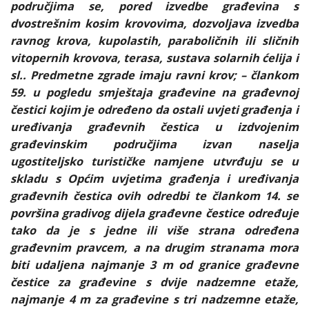
područjima se, pored izvedbe građevina s
dvostrešnim kosim krovovima, dozvoljava izvedba
ravnog krova, kupolastih, paraboličnih ili sličnih
vitopernih krovova, terasa, sustava solarnih ćelija i
sl.. Predmetne zgrade imaju ravni krov; – člankom
59. u pogledu smještaja građevine na građevnoj
čestici kojim je određeno da ostali uvjeti građenja i
uređivanja građevnih čestica u izdvojenim
građevinskim područjima izvan naselja
ugostiteljsko turističke namjene utvrđuju se u
skladu s Općim uvjetima građenja i uređivanja
građevnih čestica ovih odredbi te člankom 14. se
površina gradivog dijela građevne čestice određuje
tako da je s jedne ili više strana određena
građevnim pravcem, a na drugim stranama mora
biti udaljena najmanje 3 m od granice građevne
čestice za građevine s dvije nadzemne etaže,
najmanje 4 m za građevine s tri nadzemne etaže,