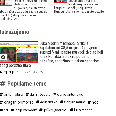
Urednik Dnevnika Branko
Jozinovića unuka je
Nađvinski grca u
hrvatskog Picassa, vodi
dugovima, nakon ovrhe
karijere: Badrićki, Tolji, Cveku i
zbog računa za vodu sad ga sudski
Đurasu, otkrivamo nepoznate detalje
goni HEP, struju nije plaćao od
proljeća 2021.
Istražujemo
Luka Modrić madridsku tvrtku s
kapitalom od 38,5 milijuna € povjerio
supruzi Vanji, papire mu vodi dvojac koji
je za Ronalda izmuzao porezne
benefite, angažirao ih nakon nagodbe
zbog porezne utaje
Imperijal.Net
24.03.2025
Popularne teme
anto nobilo
damir šegota
darijo antunović
dragan primorac
edin džeko
florijan marić
hoo
hrt
josip varvodić
joško gvardiol
luka modrić