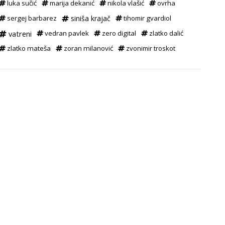
luka sučić
marija dekanić
nikola vlašić
ovrha
sergej barbarez
siniša krajač
tihomir gvardiol
vatreni
vedran pavlek
zero digital
zlatko dalić
zlatko mateša
zoran milanović
zvonimir troskot