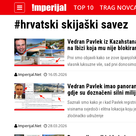
TOP 10
TRAG NOVC
#hrvatski skijaški savez
IMPERIJALOVE POZNATE FACE
Vedran Pavlek iz Kazahstana
na Ibizi koja mu nije blokir
Prvi smo objavili kako se zove španjols
vlasnik luksuzne vile, sad prvi donosimo n
Imperijal.Net
16.05.2026
Vedran Pavlek imao panoram
gdje su doznačeni silni mili
Saznali smo kako je i kad Pavlek regist
visinama svjedoči i elitna lokacija koju
zločinačko udruženje
Imperijal.Net
28.03.2026