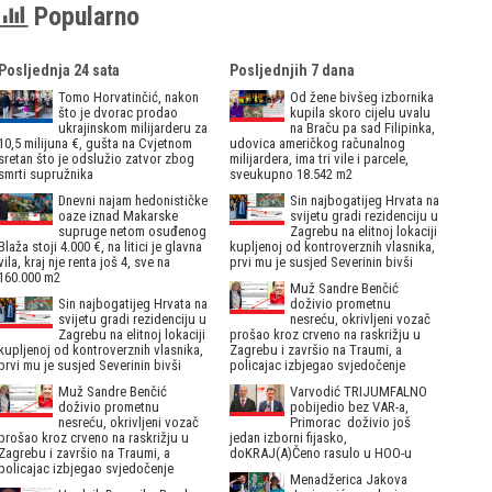
Popularno
Posljednja 24 sata
Posljednjih 7 dana
Tomo Horvatinčić, nakon
Od žene bivšeg izbornika
što je dvorac prodao
kupila skoro cijelu uvalu
ukrajinskom milijarderu za
na Braču pa sad Filipinka,
10,5 milijuna €, gušta na Cvjetnom
udovica američkog računalnog
sretan što je odslužio zatvor zbog
milijardera, ima tri vile i parcele,
smrti supružnika
sveukupno 18.542 m2
Dnevni najam hedonističke
Sin najbogatijeg Hrvata na
oaze iznad Makarske
svijetu gradi rezidenciju u
supruge netom osuđenog
Zagrebu na elitnoj lokaciji
Blaža stoji 4.000 €, na litici je glavna
kupljenoj od kontroverznih vlasnika,
vila, kraj nje renta još 4, sve na
prvi mu je susjed Severinin bivši
160.000 m2
Muž Sandre Benčić
Sin najbogatijeg Hrvata na
doživio prometnu
svijetu gradi rezidenciju u
nesreću, okrivljeni vozač
Zagrebu na elitnoj lokaciji
prošao kroz crveno na raskrižju u
kupljenoj od kontroverznih vlasnika,
Zagrebu i završio na Traumi, a
prvi mu je susjed Severinin bivši
policajac izbjegao svjedočenje
Muž Sandre Benčić
Varvodić TRIJUMFALNO
doživio prometnu
pobijedio bez VAR-a,
nesreću, okrivljeni vozač
Primorac doživio još
prošao kroz crveno na raskrižju u
jedan izborni fijasko,
Zagrebu i završio na Traumi, a
doKRAJ(A)Čeno rasulo u HOO-u
policajac izbjegao svjedočenje
Menadžerica Jakova