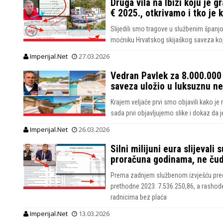
Druga vila na Ibizi koju je 
€ 2025., otkrivamo i tko je 
Slijedili smo tragove u službenim španjo
moćniku Hrvatskog skijaškog saveza koje
Imperijal.Net
27.03.2026
Vedran Pavlek za 8.000.000 
saveza uložio u luksuznu n
Krajem veljače prvi smo objavili kako je 
sada prvi objavljujemo slike i dokaz da 
Imperijal.Net
26.03.2026
Silni milijuni eura slijevali
proračuna godinama, ne čudi
Prema zadnjem službenom izvješću pred
prethodne 2023. 7.536.250,86, a rashode 
radnicima bez plaća
Imperijal.Net
13.03.2026