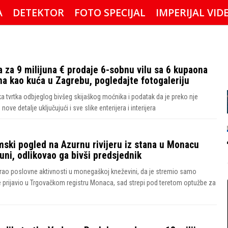
A
DETEKTOR
FOTO SPECIJAL
IMPERIJAL VID
 za 9 milijuna € prodaje 6-sobnu vilu sa 6 kupaona
ana kao kuća u Zagrebu, pogledajte fotogaleriju
ka tvrtka odbjeglog bivšeg skijaškog moćnika i podatak da je preko nje
ove detalje uključujući i sve slike enterijera i interijera
ski pogled na Azurnu rivijeru iz stana u Monacu
juni, odlikovao ga bivši predsjednik
rirao poslovne aktivnosti u monegaškoj kneževini, da je stremio samo
 je prijavio u Trgovačkom registru Monaca, sad strepi pod teretom optužbe za