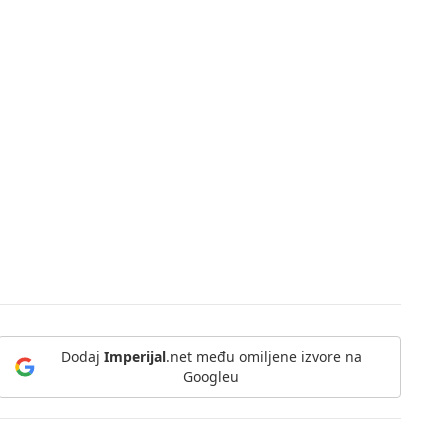
Dodaj
Imperijal
.net među omiljene izvore na
Googleu