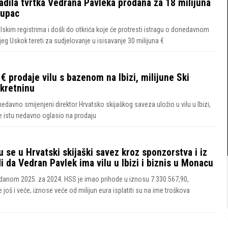
gradila tvrtka Vedrana Pavleka prodana za 18 milijuna
kupac
lskim registrima i došli do otkrića koje će protresti istragu o donedavnom
g Uskok tereti za sudjelovanje u isisavanje 30 milijuna €
€ prodaje vilu s bazenom na Ibizi, milijune Ski
ekretninu
nedavno smijenjeni direktor Hrvatsko skijaškog saveza uložio u vilu u Ibizi,
je istu nedavno oglasio na prodaju
 su se u Hrvatski skijaški savez kroz sponzorstva i iz
 da Vedran Pavlek ima vilu u Ibizi i biznis u Monacu
anom 2025. za 2024. HSS je imao prihode u iznosu 7.330.567,90,
još i veće, iznose veće od milijun eura isplatiti su na ime troškova