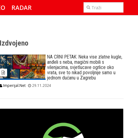
EO
RADAR
IMPERIJAL & FREETIME
Izdvojeno
NA CRNI PETAK: Neka vise zlatne kugle,
anđeli s neba, magični mobili s
vilenjacima, svjetlucave ogrlice oko
vrata, sve to nikad povoljnije samo u
jednom dućanu u Zagrebu
Imperijal.Net
29.11.2024