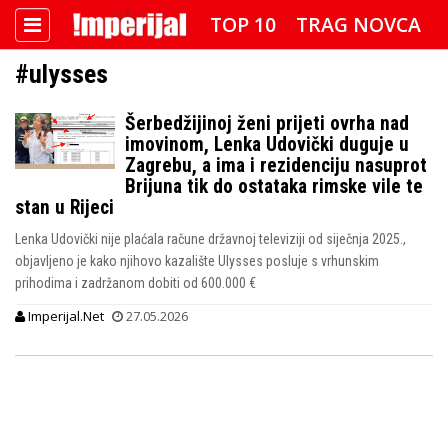
TOP 10
TRAG NOVCA
#ulysses
DETEKTOR
FOTO SPECIJAL
Šerbedžijinoj ženi prijeti ovrha nad
IMPERIJAL VIDEO
RADAR
imovinom, Lenka Udovički duguje u
Zagrebu, a ima i rezidenciju nasuprot
IMPERIJAL & FREETIME
Brijuna tik do ostataka rimske vile te
stan u Rijeci
IMPERIJALOVE POZNATE FACE
Lenka Udovički nije plaćala račune državnoj televiziji od siječnja 2025.,
objavljeno je kako njihovo kazalište Ulysses posluje s vrhunskim
prihodima i zadržanom dobiti od 600.000 €
Imperijal.Net
27.05.2026