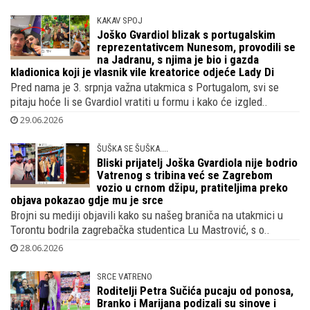
KAKAV SPOJ
Joško Gvardiol blizak s portugalskim
reprezentativcem Nunesom, provodili se
na Jadranu, s njima je bio i gazda
kladionica koji je vlasnik vile kreatorice odjeće Lady Di
Pred nama je 3. srpnja važna utakmica s Portugalom, svi se
pitaju hoće li se Gvardiol vratiti u formu i kako će izgled..
29.06.2026
ŠUŠKA SE ŠUŠKA....
Bliski prijatelj Joška Gvardiola nije bodrio
Vatrenog s tribina već se Zagrebom
vozio u crnom džipu, pratiteljima preko
objava pokazao gdje mu je srce
Brojni su mediji objavili kako su našeg braniča na utakmici u
Torontu bodrila zagrebačka studentica Lu Mastrović, s o..
28.06.2026
SRCE VATRENO
Roditelji Petra Sučića pucaju od ponosa,
Branko i Marijana podizali su sinove i