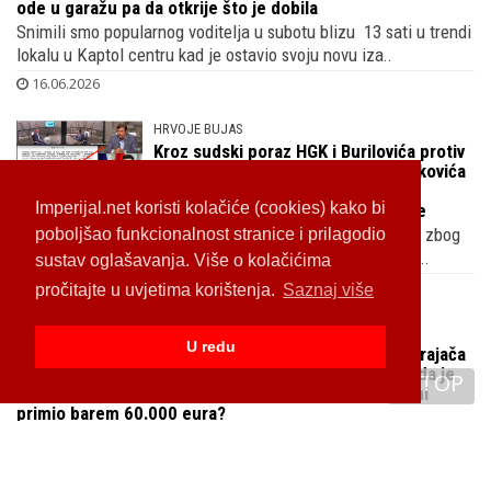
ode u garažu pa da otkrije što je dobila
Snimili smo popularnog voditelja u subotu blizu 13 sati u trendi
lokalu u Kaptol centru kad je ostavio svoju novu iza..
16.06.2026
HRVOJE BUJAS
Kroz sudski poraz HGK i Burilovića protiv
ZG poduzetnika koji ih je kod Stankovića
prozvao parazitima koji uhljebljuju
Imperijal.net koristi kolačiće (cookies) kako bi
ljubavnice isplivala skupa putovanja u Dubai i drugdje
Predsjednik udruge Glas poduzetnika tužen je za klevetu zbog
poboljšao funkcionalnost stranice i prilagodio
izjava o Hrvatskoj gospodarskoj komori koje je izrekao u ..
sustav oglašavanja. Više o kolačićima
15.06.2026
pročitajte u uvjetima korištenja.
Saznaj više
IMA NEKA TAJNA VEZA
U redu
Zašto Dragan Primorac ne izbaci Krajača
iz izbornog stožera nakon otkrića da je
TOP
kroz godine iz Ski saveza u gotovini
primio barem 60.000 eura?
Mostov saborski zastupnik Marin Miletić ne vjeruje da će se
išta u HOO-u promijeniti dolaskom Primorca i najavio je ka..
14.06.2026