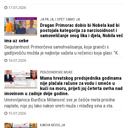
..
17.07.2026
JA PA JA, I OPET SAMO JA
Dragan Primorac dobio bi Nobela kad bi
postojala kategorija za narcisoidnost i
samoveličanje svog lika i djela, Nobila već
ima uz sebe
Degutantnost Primorčeva samohvalisanja, koja graniči s
gadljivošću možda je najbolje sažeta u rečenici koja glasi: “K..
16.07.2026
PENZIONERSKE MUKE
Mama hrvatskog predsjednika godinama
nije plaćala račune za vodu i smeće u
kući na moru, prijeti joj četvrta ovrha nad
imovinom u zadnje dvije godine.
Umirovljenica Đurđica Milanović sve je češće meta prisilne
naplate, nije joj lako nakon smrti muža i mlađeg sina a sta..
15.07.2026
KAKVA NEVOLJA