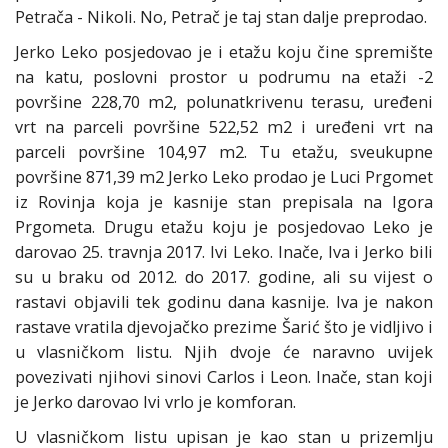
Petrača - Nikoli. No, Petrač je taj stan dalje preprodao.
Jerko Leko posjedovao je i etažu koju čine spremište
na katu, poslovni prostor u podrumu na etaži -2
površine 228,70 m2, polunatkrivenu terasu, uređeni
vrt na parceli površine 522,52 m2 i uređeni vrt na
parceli površine 104,97 m2. Tu etažu, sveukupne
površine 871,39 m2 Jerko Leko prodao je Luci Prgomet
iz Rovinja koja je kasnije stan prepisala na Igora
Prgometa. Drugu etažu koju je posjedovao Leko je
darovao 25. travnja 2017. Ivi Leko. Inače, Iva i Jerko bili
su u braku od 2012. do 2017. godine, ali su vijest o
rastavi objavili tek godinu dana kasnije. Iva je nakon
rastave vratila djevojačko prezime Šarić što je vidljivo i
u vlasničkom listu. Njih dvoje će naravno uvijek
povezivati njihovi sinovi Carlos i Leon. Inače, stan koji
je Jerko darovao Ivi vrlo je komforan.
U vlasničkom listu upisan je kao stan u prizemlju