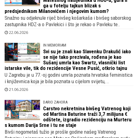
Matešinog nasljednika u HOO-u, gura li
ga u fotelju tajkun blizak s
predsjednikom Milanovićem i njegovim kumom?
Snažno su odjeknule riječ bivšeg košarkaša i bivšeg saborskog
zastupnika HDZ-a o Pavlekici i što je rekao o Pavleku te..
22.06.2026
IN MEMORIAM
Svi su je znali kao Slavenku Drakulić iako
se nije tako prezivala, rođena je kao
Sušanj umrla kao Swartz, vlasnički list
istarske vile, tik do rezidencije Vesne Pusić, otkrio tajnu
U Zagrebu je u 77.-oj godini umrla poznata hrvatska feministica
i književnica koja je bila poznata u cijelom svijetu, ..
21.06.2026
DARIO ZAHORA
Carstvo nekretnina bivšeg Vatrenog koji
od Martina Baturine traži 3,7 milijuna €
odštete, izgradio rezidenciju na Murteru
s kumom Darija Srne i tu ne staje
Bivši nogometaš tužio je prošle godine našeg Vatrenog