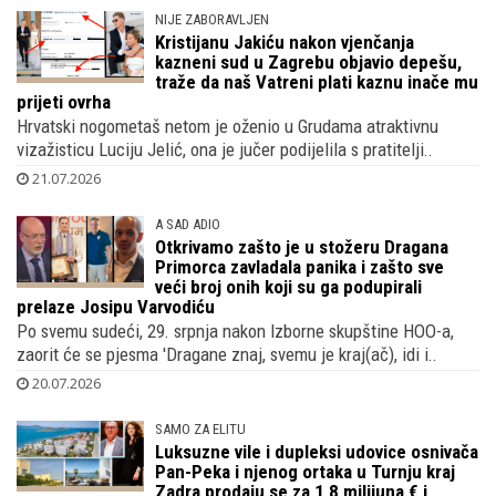
NIJE ZABORAVLJEN
Kristijanu Jakiću nakon vjenčanja
kazneni sud u Zagrebu objavio depešu,
traže da naš Vatreni plati kaznu inače mu
prijeti ovrha
Hrvatski nogometaš netom je oženio u Grudama atraktivnu
vizažisticu Luciju Jelić, ona je jučer podijelila s pratitelji..
21.07.2026
A SAD ADIO
Otkrivamo zašto je u stožeru Dragana
Primorca zavladala panika i zašto sve
veći broj onih koji su ga podupirali
prelaze Josipu Varvodiću
Po svemu sudeći, 29. srpnja nakon Izborne skupštine HOO-a,
zaorit će se pjesma 'Dragane znaj, svemu je kraj(ač), idi i..
20.07.2026
SAMO ZA ELITU
Luksuzne vile i dupleksi udovice osnivača
Pan-Peka i njenog ortaka u Turnju kraj
Zadra prodaju se za 1,8 milijuna € i