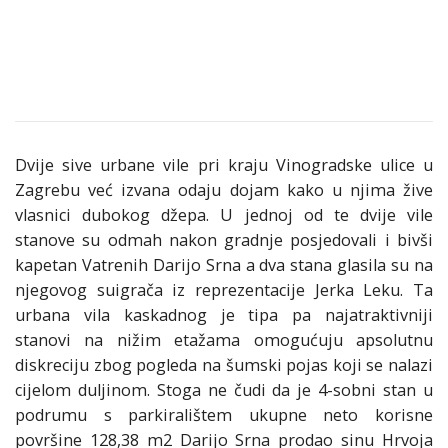
Dvije sive urbane vile pri kraju Vinogradske ulice u
Zagrebu već izvana odaju dojam kako u njima žive
vlasnici dubokog džepa. U jednoj od te dvije vile
stanove su odmah nakon gradnje posjedovali i bivši
kapetan Vatrenih Darijo Srna a dva stana glasila su na
njegovog suigrača iz reprezentacije Jerka Leku. Ta
urbana vila kaskadnog je tipa pa najatraktivniji
stanovi na nižim etažama omogućuju apsolutnu
diskreciju zbog pogleda na šumski pojas koji se nalazi
cijelom duljinom. Stoga ne čudi da je 4-sobni stan u
podrumu s parkiralištem ukupne neto korisne
površine 128,38 m2 Darijo Srna prodao sinu Hrvoja