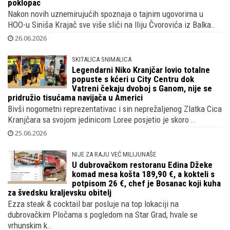
poklopac
Nakon novih uznemirujućih spoznaja o tajnim ugovorima u
HOO-u Siniša Krajač sve više sliči na Iliju Čvorovića iz Balka..
26.06.2026
SKITALICA SNIMALICA
Legendarni Niko Kranjčar lovio totalne
popuste s kćeri u City Centru dok
Vatreni čekaju dvoboj s Ganom, nije se
pridružio tisućama navijača u Americi
Bivši nogometni reprezentativac i sin neprežaljenog Zlatka Cica
Kranjčara sa svojom jedinicom Loree posjetio je skoro ..
25.06.2026
NIJE ZA RAJU VEĆ MILIJUNAŠE
U dubrovačkom restoranu Edina Džeke
komad mesa košta 189,90 €, a kokteli s
potpisom 26 €, chef je Bosanac koji kuha
za švedsku kraljevsku obitelj
Ezza steak & cocktail bar posluje na top lokaciji na
dubrovačkim Pločama s pogledom na Star Grad, hvale se
vrhunskim k..