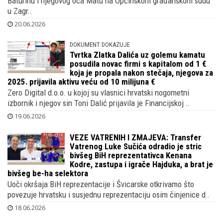
Baturinu i njegovog oca Matu na Općinskom građanskom sudu
u Zagr..
20.06.2026
DOKUMENT DOKAZUJE
Tvrtka Zlatka Dalića uz golemu kamatu
posudila novac firmi s kapitalom od 1 €
koja je propala nakon stečaja, njegova za
2025. prijavila aktivu veću od 10 milijuna €
Zero Digital d.o.o. u kojoj su vlasnici hrvatski nogometni
izbornik i njegov sin Toni Dalić prijavila je Financijskoj ..
19.06.2026
VEZE VATRENIH I ZMAJEVA: Transfer
Vatrenog Luke Sučića odradio je stric
bivšeg BiH reprezentativca Kenana
Kodre, zastupa i igrače Hajduka, a brat je
bivšeg be-ha selektora
Uoči okršaja BiH reprezentacije i Švicarske otkrivamo što
povezuje hrvatsku i susjednu reprezentaciju osim činjenice d..
18.06.2026