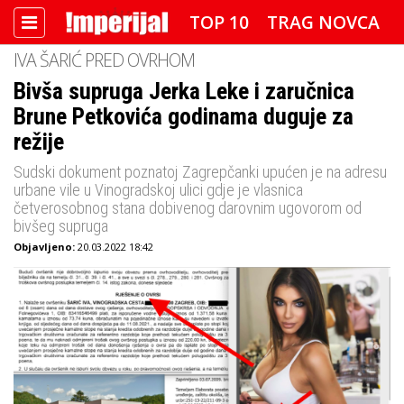
TOP 10
TRAG NOVCA
IVA ŠARIĆ PRED OVRHOM
DETEKTOR
FOTO SPECIJAL
Bivša supruga Jerka Leke i zaručnica
Brune Petkovića godinama duguje za
IMPERIJAL VIDEO
RADAR
režije
IMPERIJAL & FREETIME
Sudski dokument poznatoj Zagrepčanki upućen je na adresu
urbane vile u Vinogradskoj ulici gdje je vlasnica
IMPERIJALOVE POZNATE FACE
četverosobnog stana dobivenog darovnim ugovorom od
bivšeg supruga
Objavljeno:
20.03.2022 18:42