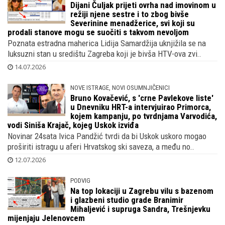
Dijani Čuljak prijeti ovrha nad imovinom u
režiji njene sestre i to zbog bivše
Severinine menadžerice, svi koji su
prodali stanove mogu se suočiti s takvom nevoljom
Poznata estradna maherica Lidija Samardžija uknjižila se na
luksuzni stan u središtu Zagreba koji je bivša HTV-ova zvi..
14.07.2026
NOVE ISTRAGE, NOVI OSUMNJIČENICI
Bruno Kovačević, s 'crne Pavlekove liste'
u Dnevniku HRT-a intervjuirao Primorca,
kojem kampanju, po tvrdnjama Varvodića,
vodi Siniša Krajač, kojeg Uskok izviđa
Novinar 24sata Ivica Pandžić tvrdi da bi Uskok uskoro mogao
proširiti istragu u aferi Hrvatskog ski saveza, a među no..
12.07.2026
PODVIG
Na top lokaciji u Zagrebu vilu s bazenom
i glazbeni studio grade Branimir
Mihaljević i supruga Sandra, Trešnjevku
mijenjaju Jelenovcem