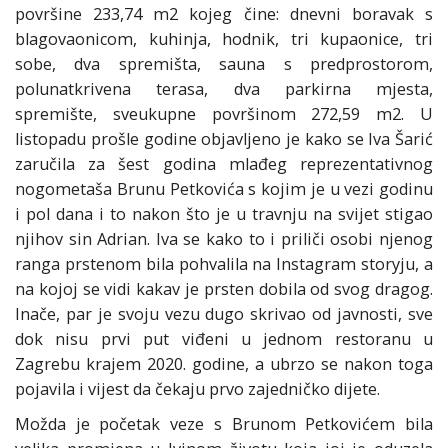
površine 233,74 m2 kojeg čine: dnevni boravak s
blagovaonicom, kuhinja, hodnik, tri kupaonice, tri
sobe, dva spremišta, sauna s predprostorom,
polunatkrivena terasa, dva parkirna mjesta,
spremište, sveukupne površinom 272,59 m2. U
listopadu prošle godine objavljeno je kako se Iva Šarić
zaručila za šest godina mlađeg reprezentativnog
nogometaša Brunu Petkovića s kojim je u vezi godinu
i pol dana i to nakon što je u travnju na svijet stigao
njihov sin Adrian. Iva se kako to i priliči osobi njenog
ranga prstenom bila pohvalila na Instagram storyju, a
na kojoj se vidi kakav je prsten dobila od svog dragog.
Inače, par je svoju vezu dugo skrivao od javnosti, sve
dok nisu prvi put viđeni u jednom restoranu u
Zagrebu krajem 2020. godine, a ubrzo se nakon toga
pojavila i vijest da čekaju prvo zajedničko dijete.
Možda je početak veze s Brunom Petkovićem bila