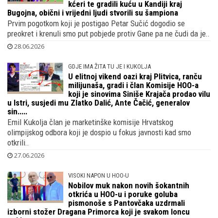
kćeri te gradili kuću u Kandiji kraj
Bugojna, obični i vrijedni ljudi stvorili su šampiona
Prvim pogotkom koji je postigao Petar Sučić dogodio se
preokret i krenuli smo put pobjede protiv Gane pa ne čudi da je..
28.06.2026
GDJE IMA ŽITA TU JE I KUKOLJA
U elitnoj vikend oazi kraj Plitvica, ranču
milijunaša, gradi i član Komisije HOO-a
koji je sinovima Siniše Krajača prodao vilu
u Istri, susjedi mu Zlatko Dalić, Ante Čačić, generalov
sin.....
Emil Kukolja član je marketinške komisije Hrvatskog
olimpijskog odbora koji je dospio u fokus javnosti kad smo
otkrili..
27.06.2026
VISOKI NAPON U HOO-U
Nobilov muk nakon novih šokantnih
otkrića u HOO-u i poruke goluba
pismonoše s Pantovčaka uzdrmali
izborni stožer Dragana Primorca koji je svakom loncu