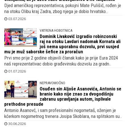
Djed američkog reprezentativca, pokojni Mate Pulišić, rođen je
na otoku Olibu kraj Zadra, zbog njega je dobio hrvatsko..
03.07.2026
VATRENA HOBOTNICA
Dominik Livaković izgradio robinzonski
raj na otoku Lavdari nadomak Kornata ali
još nema uporabnu dozvolu, prvi susjed
mu je muž saborske šefice za proračun
Prvi smo prije 2 godine objavili članak kako je prije Eura 2024
naš reprezentativac dobio građevinsku dozvolu za gradn..
01.07.2026
NEPRAVOMOĆNO
Osuđen sin Aljoše Asanovića, Antonio se
branio kako nije znao za dvogodišnju
zabranu upravljanja autom, isplivale
prethodne presude
Antonio Asanovć, i sam profesionalni nogometaš, oženjen je
kćerkom nogometnog trenera Josipa Skoblara, na splitskom su..
30.06.2026