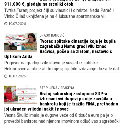
911.000 €, gledaju na srcoliki otok
Tvrtka Turanj projekt čiji su vlasnici i direktori Neda Parać i
Vinko Čilaš uknjižena je na 4 luksuzne apartmanske vil..
19.07.2026
DRAGO BANOVIĆ
Tvorac splitske dinastije koja je kupila
zagrebačku Namu gradi vilu iznad
Bačvica, počeo sa zlatom, nastavio s
Optikom Anda
Prigovor na gradnju vile stavio je susjed iz splitske
Hektorovićeve ulice ali to nije spriječilo izdavanje dozvole dal..
18.07.2026
STRPLJENA / SPAŠENA
Bivšoj saborskoj zastupnici SDP-a
izbrisani svi dugovi pa nije završila u
bankrotu koji je tražila FINA, prethodno
joj ukraden vrijedni nakit i novac
Vesna Škulić imala je dugove veće od 8 tisuća eura pa je o
provedbi bankrota nad njenom imovinom odlučivao zagrebački