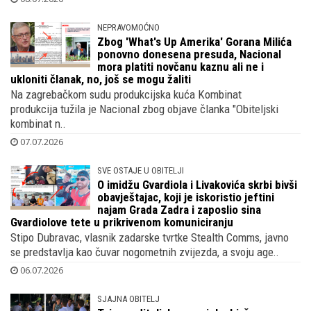
NEPRAVOMOĆNO
Zbog 'What's Up Amerika' Gorana Milića
ponovno donesena presuda, Nacional
mora platiti novčanu kaznu ali ne i
ukloniti članak, no, još se mogu žaliti
Na zagrebačkom sudu produkcijska kuća Kombinat
produkcija tužila je Nacional zbog objave članka "Obiteljski
kombinat n..
07.07.2026
SVE OSTAJE U OBITELJI
O imidžu Gvardiola i Livakovića skrbi bivši
obavještajac, koji je iskoristio jeftini
najam Grada Zadra i zaposlio sina
Gvardiolove tete u prikrivenom komuniciranju
Stipo Dubravac, vlasnik zadarske tvrtke Stealth Comms, javno
se predstavlja kao čuvar nogometnih zvijezda, a svoju age..
06.07.2026
SJAJNA OBITELJ