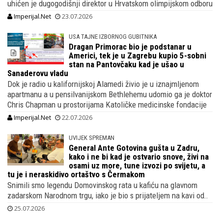
uhićen je dugogodišnji direktor u Hrvatskom olimpijskom odboru
Imperijal.Net
23.07.2026
USA TAJNE IZBORNOG GUBITNIKA
Dragan Primorac bio je podstanar u
Americi, tek je u Zagrebu kupio 5-sobni
stan na Pantovčaku kad je ušao u
Sanaderovu vladu
Dok je radio u kalifornijskoj Alamedi živio je u iznajmljenom
apartmanu a u pensilvanijskom Bethlehemu udomio ga je doktor
Chris Chapman u prostorijama Katoličke medicinske fondacije
Imperijal.Net
22.07.2026
UVIJEK SPREMAN
General Ante Gotovina gušta u Zadru,
kako i ne bi kad je ostvario snove, živi na
osami uz more, tune izvozi po svijetu, a
tu je i neraskidivo ortaštvo s Čermakom
Snimili smo legendu Domovinskog rata u kafiću na glavnom
zadarskom Narodnom trgu, iako je bio s prijateljem na kavi od..
25.07.2026