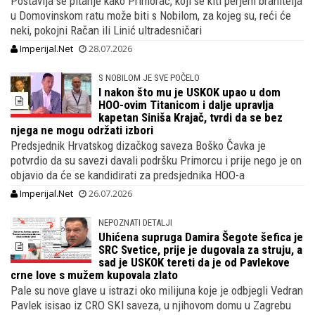
Postavlja se pitanje kako Primorac, koji se kiti perjem branitelja
u Domovinskom ratu može biti s Nobilom, za kojeg su, reći će
neki, pokojni Račan ili Linić ultradesničari
Imperijal.Net
28.07.2026
S NOBILOM JE SVE POČELO
I nakon što mu je USKOK upao u dom
HOO-ovim Titanicom i dalje upravlja
kapetan Siniša Krajač, tvrdi da se bez
njega ne mogu održati izbori
Predsjednik Hrvatskog dizačkog saveza Boško Čavka je
potvrdio da su savezi davali podršku Primorcu i prije nego je on
objavio da će se kandidirati za predsjednika HOO-a
Imperijal.Net
26.07.2026
NEPOZNATI DETALJI
Uhićena supruga Damira Šegote šefica je
SRC Svetice, prije je dugovala za struju, a
sad je USKOK tereti da je od Pavlekove
crne love s mužem kupovala zlato
Pale su nove glave u istrazi oko milijuna koje je odbjegli Vedran
Pavlek isisao iz CRO SKI saveza, u njihovom domu u Zagrebu