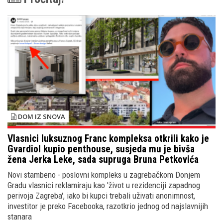
DOM IZ SNOVA
Vlasnici luksuznog Franc kompleksa otkrili kako je
Gvardiol kupio penthouse, susjeda mu je bivša
žena Jerka Leke, sada supruga Bruna Petkovića
Novi stambeno - poslovni kompleks u zagrebačkom Donjem
Gradu vlasnici reklamiraju kao 'život u rezidenciji zapadnog
perivoja Zagreba', iako bi kupci trebali uživati anonimnost,
investitor je preko Facebooka, razotkrio jednog od najslavnijih
stanara