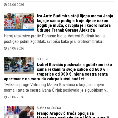
25.06.2026
Iza Ante Budimira stoji lijepa mama Janja
koja je sama podigla troje djece nakon
pogibije muža, osvojila je i koordinatora
Udruge Franak Gorana Aleksića
Heroj utakmice protiv Paname bio je Vatreni Budimir koji je
postigao jedini zgoditak, svi pišu kako je u sretnom braku..
24.06.2026
DUBIOZE
Izabel Kovačić poslovala s gubitkom iako
sama reklamira svoje sakoe od 600 € i
traperice od 300 €, njena sestra renta
apartmane na moru da zakrpa kućni budžet
Tvrtka supruge Vatrenog Matea Kovačića u kojoj su i njeni
mama i tata te sestra Ivana Čirjak poslovala je s gubitkom v..
23.06.2026
ŠUŠKA SE ŠUŠKA
Franjo Arapović treća opcija za