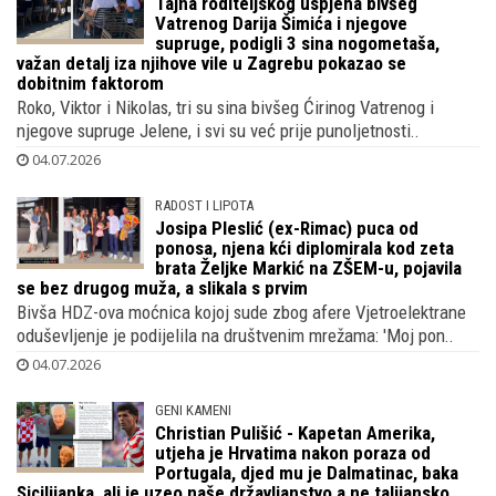
Tajna roditeljskog uspjeha bivšeg
Vatrenog Darija Šimića i njegove
supruge, podigli 3 sina nogometaša,
važan detalj iza njihove vile u Zagrebu pokazao se
dobitnim faktorom
Roko, Viktor i Nikolas, tri su sina bivšeg Ćirinog Vatrenog i
njegove supruge Jelene, i svi su već prije punoljetnosti..
04.07.2026
RADOST I LIPOTA
Josipa Pleslić (ex-Rimac) puca od
ponosa, njena kći diplomirala kod zeta
brata Željke Markić na ZŠEM-u, pojavila
se bez drugog muža, a slikala s prvim
Bivša HDZ-ova moćnica kojoj sude zbog afere Vjetroelektrane
oduševljenje je podijelila na društvenim mrežama: 'Moj pon..
04.07.2026
GENI KAMENI
Christian Pulišić - Kapetan Amerika,
utjeha je Hrvatima nakon poraza od
Portugala, djed mu je Dalmatinac, baka
Sicilijanka, ali je uzeo naše državljanstvo a ne talijansko