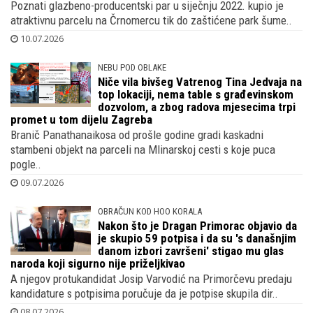
Poznati glazbeno-producentski par u siječnju 2022. kupio je
atraktivnu parcelu na Črnomercu tik do zaštićene park šume..
10.07.2026
NEBU POD OBLAKE
Niče vila bivšeg Vatrenog Tina Jedvaja na
top lokaciji, nema table s građevinskom
dozvolom, a zbog radova mjesecima trpi
promet u tom dijelu Zagreba
Branič Panathanaikosa od prošle godine gradi kaskadni
stambeni objekt na parceli na Mlinarskoj cesti s koje puca
pogle..
09.07.2026
OBRAČUN KOD HOO KORALA
Nakon što je Dragan Primorac objavio da
je skupio 59 potpisa i da su 's današnjim
danom izbori završeni' stigao mu glas
naroda koji sigurno nije priželjkivao
A njegov protukandidat Josip Varvodić na Primorčevu predaju
kandidature s potpisima poručuje da je potpise skupila dir..
08.07.2026