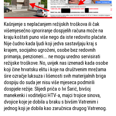
Kašnjenje s neplaćanjem režijskih troškova ili čak
višemjesečno ignoriranje dospjelih računa može na
kraju koštati puno više nego da iste redovito plaćate.
Nije čudno kada ljudi koji jedva sastavljaju kraj s
krajem, socijalno ugroženi, osobe bez redovnih
primanja, penzioneri.... ne mogu uredno servisirati
režijske troškove. No, uvijek nas iznenadi kada osobe
koji čine hrvatsku elitu i koje na društvenim mrežama
šire ozračje luksuza i lišenosti svih materijalnih briga
dospiju do suda jer nisu više mjeseca podmirili
dospjele režije. Slijedi priča o Ivi Šarić, bivšoj
manekenki i voditeljici HTV-a, majci trojice sinova,
dvojice koje je dobila u braku s bivšim Vatrenim i
jednog koji je dobila kao zaručnica drugog Vatrenog.