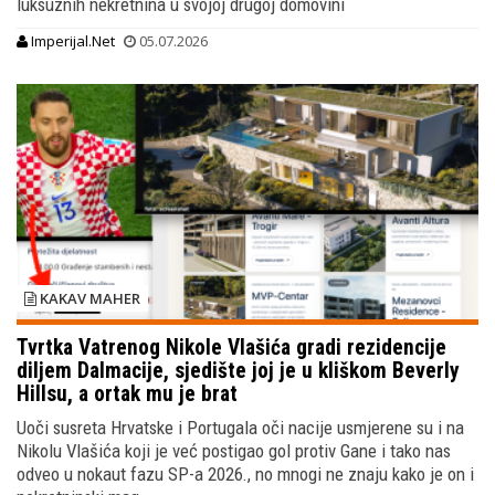
luksuznih nekretnina u svojoj drugoj domovini
Imperijal.Net
05.07.2026
KAKAV MAHER
Tvrtka Vatrenog Nikole Vlašića gradi rezidencije
diljem Dalmacije, sjedište joj je u kliškom Beverly
Hillsu, a ortak mu je brat
Uoči susreta Hrvatske i Portugala oči nacije usmjerene su i na
Nikolu Vlašića koji je već postigao gol protiv Gane i tako nas
odveo u nokaut fazu SP-a 2026., no mnogi ne znaju kako je on i