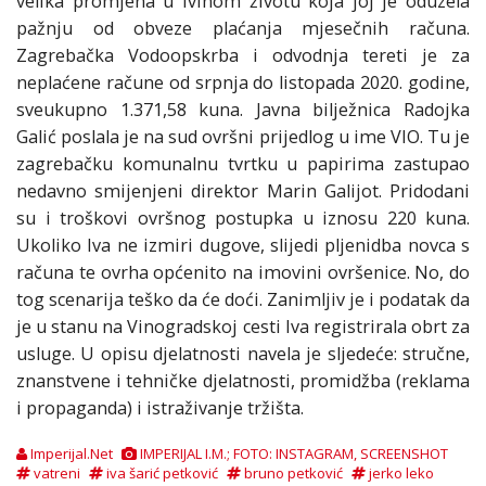
velika promjena u Ivinom životu koja joj je oduzela
pažnju od obveze plaćanja mjesečnih računa.
Zagrebačka Vodoopskrba i odvodnja tereti je za
neplaćene račune od srpnja do listopada 2020. godine,
sveukupno 1.371,58 kuna. Javna bilježnica Radojka
Galić poslala je na sud ovršni prijedlog u ime VIO. Tu je
zagrebačku komunalnu tvrtku u papirima zastupao
nedavno smijenjeni direktor Marin Galijot. Pridodani
su i troškovi ovršnog postupka u iznosu 220 kuna.
Ukoliko Iva ne izmiri dugove, slijedi pljenidba novca s
računa te ovrha općenito na imovini ovršenice. No, do
tog scenarija teško da će doći. Zanimljiv je i podatak da
je u stanu na Vinogradskoj cesti Iva registrirala obrt za
usluge. U opisu djelatnosti navela je sljedeće: stručne,
znanstvene i tehničke djelatnosti, promidžba (reklama
i propaganda) i istraživanje tržišta.
Imperijal.Net
IMPERIJAL I.M.; FOTO: INSTAGRAM, SCREENSHOT
vatreni
iva šarić petković
bruno petković
jerko leko