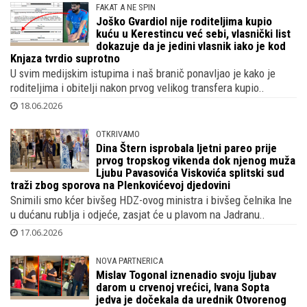
FAKAT A NE SPIN
Joško Gvardiol nije roditeljima kupio
kuću u Kerestincu već sebi, vlasnički list
dokazuje da je jedini vlasnik iako je kod
Knjaza tvrdio suprotno
U svim medijskim istupima i naš branič ponavljao je kako je
roditeljima i obitelji nakon prvog velikog transfera kupio..
18.06.2026
OTKRIVAMO
Dina Štern isprobala ljetni pareo prije
prvog tropskog vikenda dok njenog muža
Ljubu Pavasovića Viskovića splitski sud
traži zbog sporova na Plenkovićevoj djedovini
Snimili smo kćer bivšeg HDZ-ovog ministra i bivšeg čelnika Ine
u dućanu rublja i odjeće, zasjat će u plavom na Jadranu..
17.06.2026
NOVA PARTNERICA
Mislav Togonal iznenadio svoju ljubav
darom u crvenoj vrećici, Ivana Sopta
jedva je dočekala da urednik Otvorenog