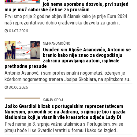
još nema uporabnu dozvolu, prvi susjed
mu je muž saborske šefice za proračun
Prvi smo prije 2 godine objavili članak kako je prije Eura 2024
naš reprezentativac dobio građevinsku dozvolu za gradn..
01.07.2026
NEPRAVOMOĆNO
Osuđen sin Aljoše Asanovića, Antonio se
branio kako nije znao za dvogodišnju
zabranu upravljanja autom, isplivale
prethodne presude
Antonio Asanovć, i sam profesionalni nogometaš, oženjen je
kćerkom nogometnog trenera Josipa Skoblara, na splitskom su..
30.06.2026
KAKAV SPOJ
Joško Gvardiol blizak s portugalskim
reprezentativcem Nunesom, provodili se
na Jadranu, s njima je bio i gazda
kladionica koji je vlasnik vile kreatorice odjeće Lady Di
Pred nama je 3. srpnja važna utakmica s Portugalom, svi se
pitaju hoće li se Gvardiol vratiti u formu i kako će izgled..