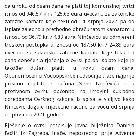
da u roku od osam dana ne plati toj komunalnoj tvrtci
iznos od 946,57 kn / 125,63 eura uvećano za zakonske
zatezne kamate koje teku od 14. srpnja 2022. pa do
isplate zajedno s prethodno obračunatom kamatom u
iznosu od 36,79 kn / 4,88 eura. Ninčeviću su odmjereni
troškovi postupka u iznosu od 187,50 kn / 24,89 eura
uvećani za zakonske zatezne kamate koje teku od
dana donošenja rješenja o ovrsi pa do isplate koje je
također dužan platiti u roku osam dana.
Opunomoćenici Vodoopskrbe i odvodnje traže najprije
prisilnu naplatu s računa Nene Ninčevića a u
protivnom ovrhu općenito na imovini sukladno
odredbama Ovršnog zakona. Iz spisa je vidljivo kako
Ninčević duguje mjesečne račune za vodu od srpnja
do prosinca 2021. godine.
Rješenje o ovrsi potpisuje javna bilježnica Daniela
Božić iz Zagreba. Inače, neposredno prije Adventa