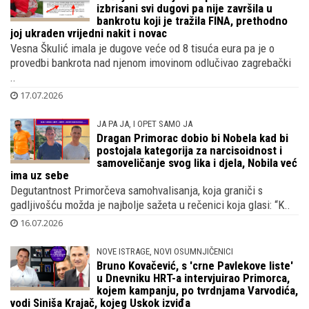
izbrisani svi dugovi pa nije završila u
bankrotu koji je tražila FINA, prethodno
joj ukraden vrijedni nakit i novac
Vesna Škulić imala je dugove veće od 8 tisuća eura pa je o
provedbi bankrota nad njenom imovinom odlučivao zagrebački
..
17.07.2026
JA PA JA, I OPET SAMO JA
Dragan Primorac dobio bi Nobela kad bi
postojala kategorija za narcisoidnost i
samoveličanje svog lika i djela, Nobila već
ima uz sebe
Degutantnost Primorčeva samohvalisanja, koja graniči s
gadljivošću možda je najbolje sažeta u rečenici koja glasi: “K..
16.07.2026
NOVE ISTRAGE, NOVI OSUMNJIČENICI
Bruno Kovačević, s 'crne Pavlekove liste'
u Dnevniku HRT-a intervjuirao Primorca,
kojem kampanju, po tvrdnjama Varvodića,
vodi Siniša Krajač, kojeg Uskok izviđa