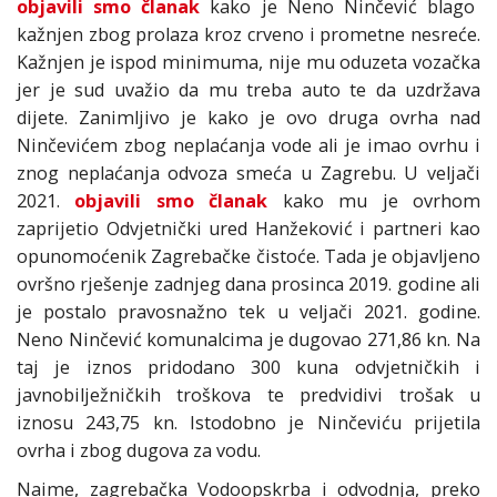
objavili smo članak
kako je Neno Ninčević blago
kažnjen zbog prolaza kroz crveno i prometne nesreće.
Kažnjen je ispod minimuma, nije mu oduzeta vozačka
jer je sud uvažio da mu treba auto te da uzdržava
dijete. Zanimljivo je kako je ovo druga ovrha nad
Ninčevićem zbog neplaćanja vode ali je imao ovrhu i
znog neplaćanja odvoza smeća u Zagrebu. U veljači
2021.
objavili smo članak
kako mu je ovrhom
zaprijetio Odvjetnički ured Hanžeković i partneri kao
opunomoćenik Zagrebačke čistoće. Tada je objavljeno
ovršno rješenje zadnjeg dana prosinca 2019. godine ali
je postalo pravosnažno tek u veljači 2021. godine.
Neno Ninčević komunalcima je dugovao 271,86 kn. Na
taj je iznos pridodano 300 kuna odvjetničkih i
javnobilježničkih troškova te predvidivi trošak u
iznosu 243,75 kn. Istodobno je Ninčeviću prijetila
ovrha i zbog dugova za vodu.
Naime, zagrebačka Vodoopskrba i odvodnja, preko