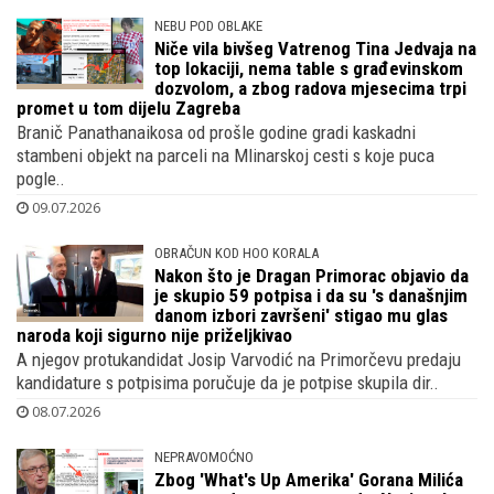
NEBU POD OBLAKE
Niče vila bivšeg Vatrenog Tina Jedvaja na
top lokaciji, nema table s građevinskom
dozvolom, a zbog radova mjesecima trpi
promet u tom dijelu Zagreba
Branič Panathanaikosa od prošle godine gradi kaskadni
stambeni objekt na parceli na Mlinarskoj cesti s koje puca
pogle..
09.07.2026
OBRAČUN KOD HOO KORALA
Nakon što je Dragan Primorac objavio da
je skupio 59 potpisa i da su 's današnjim
danom izbori završeni' stigao mu glas
naroda koji sigurno nije priželjkivao
A njegov protukandidat Josip Varvodić na Primorčevu predaju
kandidature s potpisima poručuje da je potpise skupila dir..
08.07.2026
NEPRAVOMOĆNO
Zbog 'What's Up Amerika' Gorana Milića