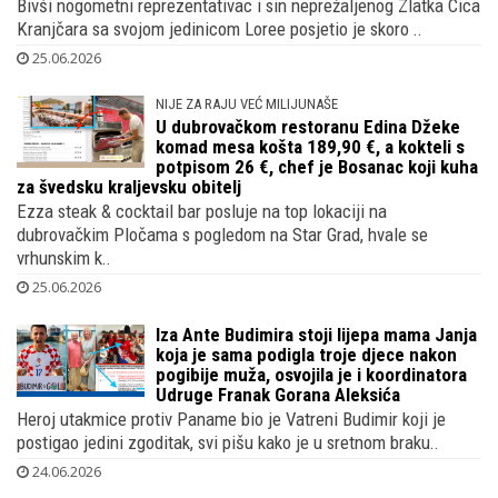
popuste s kćeri u City Centru dok
Vatreni čekaju dvoboj s Ganom, nije se
pridružio tisućama navijača u Americi
Bivši nogometni reprezentativac i sin neprežaljenog Zlatka Cica
Kranjčara sa svojom jedinicom Loree posjetio je skoro ..
25.06.2026
NIJE ZA RAJU VEĆ MILIJUNAŠE
U dubrovačkom restoranu Edina Džeke
komad mesa košta 189,90 €, a kokteli s
potpisom 26 €, chef je Bosanac koji kuha
za švedsku kraljevsku obitelj
Ezza steak & cocktail bar posluje na top lokaciji na
dubrovačkim Pločama s pogledom na Star Grad, hvale se
vrhunskim k..
25.06.2026
Iza Ante Budimira stoji lijepa mama Janja
koja je sama podigla troje djece nakon
pogibije muža, osvojila je i koordinatora
Udruge Franak Gorana Aleksića
Heroj utakmice protiv Paname bio je Vatreni Budimir koji je