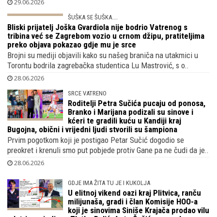
29.06.2026
ŠUŠKA SE ŠUŠKA....
Bliski prijatelj Joška Gvardiola nije bodrio
Vatrenog s tribina već se Zagrebom
vozio u crnom džipu, pratiteljima preko
objava pokazao gdje mu je srce
Brojni su mediji objavili kako su našeg braniča na utakmici u
Torontu bodrila zagrebačka studentica Lu Mastrović, s o..
28.06.2026
SRCE VATRENO
Roditelji Petra Sučića pucaju od ponosa,
Branko i Marijana podizali su sinove i
kćeri te gradili kuću u Kandiji kraj
Bugojna, obični i vrijedni ljudi stvorili su šampiona
Prvim pogotkom koji je postigao Petar Sučić dogodio se
preokret i krenuli smo put pobjede protiv Gane pa ne čudi da je..
28.06.2026
GDJE IMA ŽITA TU JE I KUKOLJA