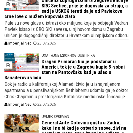
Uhićena supruga Damira Šegote šefica je
SRC Svetice, prije je dugovala za struju, a
sad je USKOK tereti da je od Pavlekove
crne love s mužem kupovala zlato
Pale su nove glave u istrazi oko milijuna koje je odbjegli Vedran
Pavlek isisao iz CRO SKI saveza, u njihovom domu u Zagrebu
uhićen je dugogodišnji direktor u Hrvatskom olimpijskom odboru
Imperijal.Net
23.07.2026
USA TAJNE IZBORNOG GUBITNIKA
Dragan Primorac bio je podstanar u
Americi, tek je u Zagrebu kupio 5-sobni
stan na Pantovčaku kad je ušao u
Sanaderovu vladu
Dok je radio u kalifornijskoj Alamedi živio je u iznajmljenom
apartmanu a u pensilvanijskom Bethlehemu udomio ga je doktor
Chris Chapman u prostorijama Katoličke medicinske fondacije
Imperijal.Net
22.07.2026
UVIJEK SPREMAN
General Ante Gotovina gušta u Zadru,
kako i ne bi kad je ostvario snove, živi na