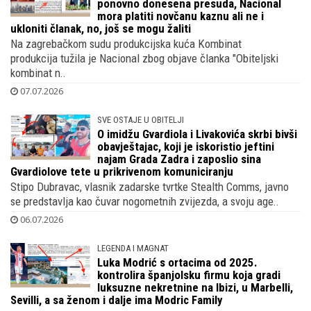
ponovno donesena presuda, Nacional
mora platiti novčanu kaznu ali ne i
ukloniti članak, no, još se mogu žaliti
Na zagrebačkom sudu produkcijska kuća Kombinat
produkcija tužila je Nacional zbog objave članka "Obiteljski
kombinat n..
07.07.2026
SVE OSTAJE U OBITELJI
O imidžu Gvardiola i Livakovića skrbi bivši
obavještajac, koji je iskoristio jeftini
najam Grada Zadra i zaposlio sina
Gvardiolove tete u prikrivenom komuniciranju
Stipo Dubravac, vlasnik zadarske tvrtke Stealth Comms, javno
se predstavlja kao čuvar nogometnih zvijezda, a svoju age..
06.07.2026
LEGENDA I MAGNAT
Luka Modrić s ortacima od 2025.
kontrolira španjolsku firmu koja gradi
luksuzne nekretnine na Ibizi, u Marbelli,
Sevilli, a sa ženom i dalje ima Modric Family