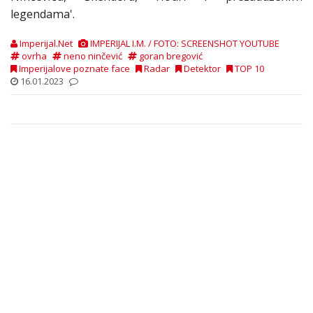
legendama'.
Imperijal.Net
IMPERIJAL I.M. / FOTO: SCREENSHOT YOUTUBE
ovrha
neno ninčević
goran bregović
Imperijalove poznate face
Radar
Detektor
TOP 10
16.01.2023