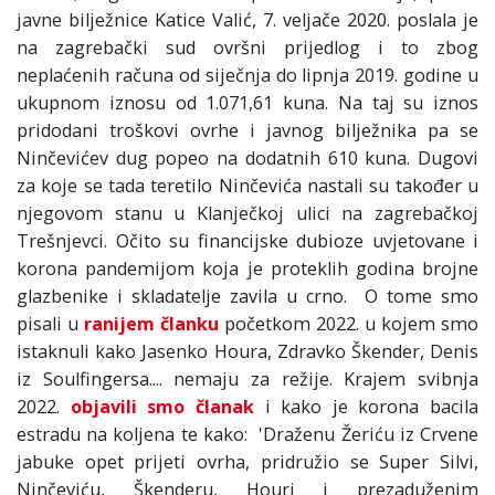
javne bilježnice Katice Valić, 7. veljače 2020. poslala je
na zagrebački sud ovršni prijedlog i to zbog
neplaćenih računa od siječnja do lipnja 2019. godine u
ukupnom iznosu od 1.071,61 kuna. Na taj su iznos
pridodani troškovi ovrhe i javnog bilježnika pa se
Ninčevićev dug popeo na dodatnih 610 kuna. Dugovi
za koje se tada teretilo Ninčevića nastali su također u
njegovom stanu u Klanječkoj ulici na zagrebačkoj
Trešnjevci. Očito su financijske dubioze uvjetovane i
korona pandemijom koja je proteklih godina brojne
glazbenike i skladatelje zavila u crno. O tome smo
pisali u
ranijem članku
početkom 2022. u kojem smo
istaknuli kako Jasenko Houra, Zdravko Škender, Denis
iz Soulfingersa.... nemaju za režije. Krajem svibnja
2022.
objavili smo članak
i kako je korona bacila
estradu na koljena te kako: 'Draženu Žeriću iz Crvene
jabuke opet prijeti ovrha, pridružio se Super Silvi,
Ninčeviću, Škenderu, Houri i prezaduženim