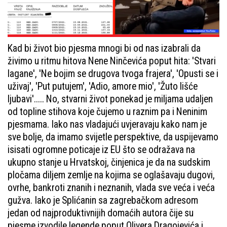
Kad bi život bio pjesma mnogi bi od nas izabrali da
živimo u ritmu hitova Nene Ninčevića poput hita: 'Stvari
lagane', 'Ne bojim se drugova tvoga frajera', 'Opusti se i
uživaj', 'Put putujem', 'Adio, amore mio', 'Žuto lišće
ljubavi'..... No, stvarni život ponekad je miljama udaljen
od topline stihova koje čujemo u raznim pa i Neninim
pjesmama. Iako nas vladajući uvjeravaju kako nam je
sve bolje, da imamo svijetle perspektive, da uspijevamo
isisati ogromne poticaje iz EU što se odražava na
ukupno stanje u Hrvatskoj, činjenica je da na sudskim
pločama diljem zemlje na kojima se oglašavaju dugovi,
ovrhe, bankroti znanih i neznanih, vlada sve veća i veća
gužva. Iako je Splićanin sa zagrebačkom adresom
jedan od najproduktivnijih domaćih autora čije su
pjesme izvodile legende poput Olivera Dragojevića i