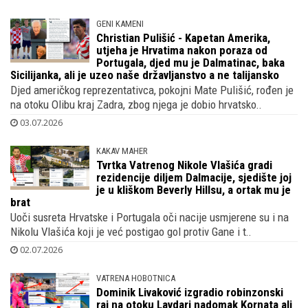
GENI KAMENI
Christian Pulišić - Kapetan Amerika,
utjeha je Hrvatima nakon poraza od
Portugala, djed mu je Dalmatinac, baka
Sicilijanka, ali je uzeo naše državljanstvo a ne talijansko
Djed američkog reprezentativca, pokojni Mate Pulišić, rođen je
na otoku Olibu kraj Zadra, zbog njega je dobio hrvatsko..
03.07.2026
KAKAV MAHER
Tvrtka Vatrenog Nikole Vlašića gradi
rezidencije diljem Dalmacije, sjedište joj
je u kliškom Beverly Hillsu, a ortak mu je
brat
Uoči susreta Hrvatske i Portugala oči nacije usmjerene su i na
Nikolu Vlašića koji je već postigao gol protiv Gane i t..
02.07.2026
VATRENA HOBOTNICA
Dominik Livaković izgradio robinzonski
raj na otoku Lavdari nadomak Kornata ali