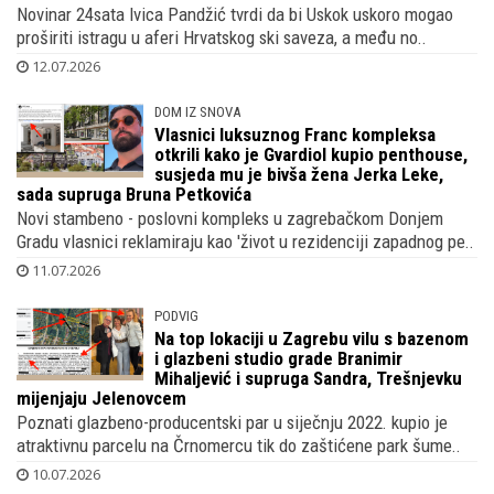
Novinar 24sata Ivica Pandžić tvrdi da bi Uskok uskoro mogao
proširiti istragu u aferi Hrvatskog ski saveza, a među no..
12.07.2026
DOM IZ SNOVA
Vlasnici luksuznog Franc kompleksa
otkrili kako je Gvardiol kupio penthouse,
susjeda mu je bivša žena Jerka Leke,
sada supruga Bruna Petkovića
Novi stambeno - poslovni kompleks u zagrebačkom Donjem
Gradu vlasnici reklamiraju kao 'život u rezidenciji zapadnog pe..
11.07.2026
PODVIG
Na top lokaciji u Zagrebu vilu s bazenom
i glazbeni studio grade Branimir
Mihaljević i supruga Sandra, Trešnjevku
mijenjaju Jelenovcem
Poznati glazbeno-producentski par u siječnju 2022. kupio je
atraktivnu parcelu na Črnomercu tik do zaštićene park šume..
10.07.2026