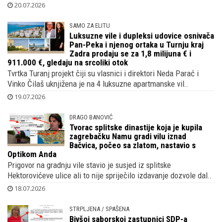
20.07.2026
SAMO ZA ELITU
Luksuzne vile i dupleksi udovice osnivača
Pan-Peka i njenog ortaka u Turnju kraj
Zadra prodaju se za 1,8 milijuna € i
911.000 €, gledaju na srcoliki otok
Tvrtka Turanj projekt čiji su vlasnici i direktori Neda Parać i
Vinko Čilaš uknjižena je na 4 luksuzne apartmanske vil..
19.07.2026
DRAGO BANOVIĆ
Tvorac splitske dinastije koja je kupila
zagrebačku Namu gradi vilu iznad
Bačvica, počeo sa zlatom, nastavio s
Optikom Anda
Prigovor na gradnju vile stavio je susjed iz splitske
Hektorovićeve ulice ali to nije spriječilo izdavanje dozvole dal..
18.07.2026
STRPLJENA / SPAŠENA
Bivšoj saborskoj zastupnici SDP-a