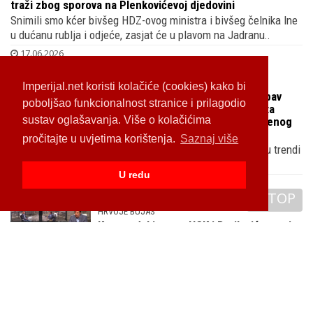
18.06.2026
OTKRIVAMO
Dina Štern isprobala ljetni pareo prije
prvog tropskog vikenda dok njenog muža
Ljubu Pavasovića Viskovića splitski sud
traži zbog sporova na Plenkovićevoj djedovini
Imperijal.net koristi kolačiće (cookies) kako bi
Snimili smo kćer bivšeg HDZ-ovog ministra i bivšeg čelnika Ine
poboljšao funkcionalnost stranice i prilagodio
u dućanu rublja i odjeće, zasjat će u plavom na Jadranu..
sustav oglašavanja. Više o kolačićima
17.06.2026
pročitajte u uvjetima korištenja.
Saznaj više
NOVA PARTNERICA
Mislav Togonal iznenadio svoju ljubav
U redu
darom u crvenoj vrećici, Ivana Sopta
TOP
jedva je dočekala da urednik Otvorenog
ode u garažu pa da otkrije što je dobila
Snimili smo popularnog voditelja u subotu blizu 13 sati u trendi
lokalu u Kaptol centru kad je ostavio svoju novu iza..
16.06.2026
HRVOJE BUJAS
Kroz sudski poraz HGK i Burilovića protiv