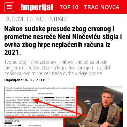
TOP 10
TRAG NOVCA
DUGOVI LEGENDE ESTRADE
DETEKTOR
FOTO SPECIJAL
Nakon sudske presude zbog crvenog i
prometne nesreće Neni Ninčeviću stigla i
IMPERIJAL VIDEO
RADAR
ovrha zbog hrpe neplaćenih računa iz
IMPERIJAL & FREETIME
2021.
Tvorac brojnih i nezaboravnih hitova, unatoč autorskim
IMPERIJALOVE POZNATE FACE
tantijemima, teško izlazi na kraj s financiranjem režijskih
troškova, ovo mu je već treća ovrha u dvije godine
Objavljeno:
16.01.2023 13:18