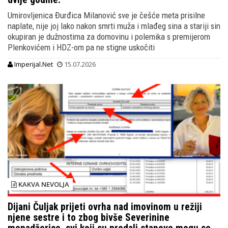
Umirovljenica Đurđica Milanović sve je češće meta prisilne
naplate, nije joj lako nakon smrti muža i mlađeg sina a stariji sin
okupiran je dužnostima za domovinu i polemika s premijerom
Plenkovićem i HDZ-om pa ne stigne uskočiti
Imperijal.Net
15.07.2026
KAKVA NEVOLJA
Dijani Čuljak prijeti ovrha nad imovinom u režiji
njene sestre i to zbog bivše Severinine