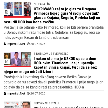
NO PASARÁN
OTKRIVAMO zašto je glas za Dragana
Primorca kojeg gura 'đavolji odvjetnik'
glas za Krajača, Šegotu, Pavleka koji su
rasturili HOO kao beba zvečku
Postavlja se pitanje kako Primorac, koji se kiti perjem branitelja
u Domovinskom ratu može biti s Nobilom, za kojeg su, reći će
neki, pokojni Račan ili Linić ultradesničari
Imperijal.Net
28.07.2026
S NOBILOM JE SVE POČELO
I nakon što mu je USKOK upao u dom
HOO-ovim Titanicom i dalje upravlja
kapetan Siniša Krajač, tvrdi da se bez
njega ne mogu održati izbori
Predsjednik Hrvatskog dizačkog saveza Boško Čavka je
potvrdio da su savezi davali podršku Primorcu i prije nego je on
objavio da će se kandidirati za predsjednika HOO-a
Imperijal.Net
26.07.2026
NEPOZNATI DETALJI