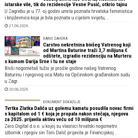
Svi su je znali kao Slavenku Drakulić iako
se nije tako prezivala, rođena je kao
Sušanj umrla kao Swartz, vlasnički list
istarske vile, tik do rezidencije Vesne Pusić, otkrio tajnu
U Zagrebu je u 77.-oj godini umrla poznata hrvatska feministica
i književnica koja je bila poznata u cijelom svijetu, ..
21.06.2026
DARIO ZAHORA
Carstvo nekretnina bivšeg Vatrenog koji
od Martina Baturine traži 3,7 milijuna €
odštete, izgradio rezidenciju na Murteru
s kumom Darija Srne i tu ne staje
Bivši nogometaš tužio je prošle godine našeg Vatrenog
Baturinu i njegovog oca Matu na Općinskom građanskom sudu
u Zagr..
20.06.2026
DOKUMENT DOKAZUJE
Tvrtka Zlatka Dalića uz golemu kamatu
posudila novac firmi s kapitalom od 1 €
koja je propala nakon stečaja, njegova za