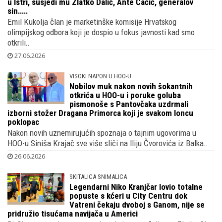
U elitnoj vikend oazi kraj Plitvica, ranču
milijunaša, gradi i član Komisije HOO-a
koji je sinovima Siniše Krajača prodao vilu
u Istri, susjedi mu Zlatko Dalić, Ante Čačić, generalov
sin.....
Emil Kukolja član je marketinške komisije Hrvatskog
olimpijskog odbora koji je dospio u fokus javnosti kad smo
otkrili..
27.06.2026
VISOKI NAPON U HOO-U
Nobilov muk nakon novih šokantnih
otkrića u HOO-u i poruke goluba
pismonoše s Pantovčaka uzdrmali
izborni stožer Dragana Primorca koji je svakom loncu
poklopac
Nakon novih uznemirujućih spoznaja o tajnim ugovorima u
HOO-u Siniša Krajač sve više sliči na Iliju Čvorovića iz Balka..
26.06.2026
SKITALICA SNIMALICA
Legendarni Niko Kranjčar lovio totalne