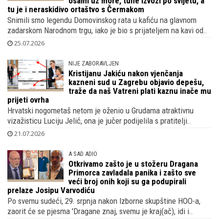
osami uz more, tune izvozi po svijetu, a
tu je i neraskidivo ortaštvo s Čermakom
Snimili smo legendu Domovinskog rata u kafiću na glavnom
zadarskom Narodnom trgu, iako je bio s prijateljem na kavi od..
25.07.2026
NIJE ZABORAVLJEN
Kristijanu Jakiću nakon vjenčanja
kazneni sud u Zagrebu objavio depešu,
traže da naš Vatreni plati kaznu inače mu
prijeti ovrha
Hrvatski nogometaš netom je oženio u Grudama atraktivnu
vizažisticu Luciju Jelić, ona je jučer podijelila s pratitelji..
21.07.2026
A SAD ADIO
Otkrivamo zašto je u stožeru Dragana
Primorca zavladala panika i zašto sve
veći broj onih koji su ga podupirali
prelaze Josipu Varvodiću
Po svemu sudeći, 29. srpnja nakon Izborne skupštine HOO-a,
zaorit će se pjesma 'Dragane znaj, svemu je kraj(ač), idi i..