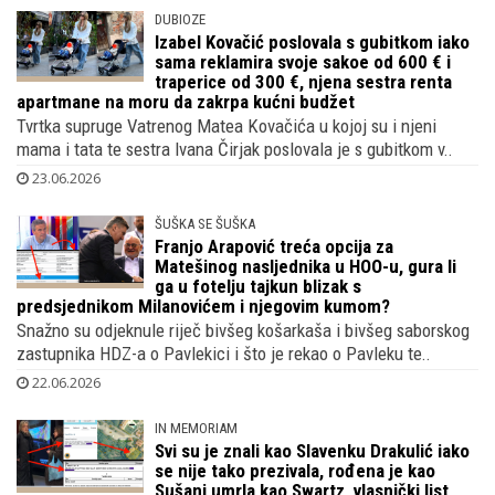
postigao jedini zgoditak, svi pišu kako je u sretnom braku..
24.06.2026
DUBIOZE
Izabel Kovačić poslovala s gubitkom iako
sama reklamira svoje sakoe od 600 € i
traperice od 300 €, njena sestra renta
apartmane na moru da zakrpa kućni budžet
Tvrtka supruge Vatrenog Matea Kovačića u kojoj su i njeni
mama i tata te sestra Ivana Čirjak poslovala je s gubitkom v..
23.06.2026
ŠUŠKA SE ŠUŠKA
Franjo Arapović treća opcija za
Matešinog nasljednika u HOO-u, gura li
ga u fotelju tajkun blizak s
predsjednikom Milanovićem i njegovim kumom?
Snažno su odjeknule riječ bivšeg košarkaša i bivšeg saborskog
zastupnika HDZ-a o Pavlekici i što je rekao o Pavleku te..
22.06.2026
IN MEMORIAM