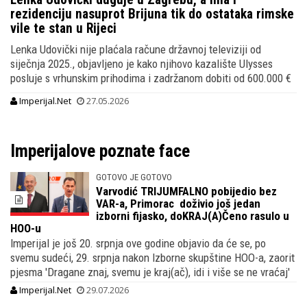
rezidenciju nasuprot Brijuna tik do ostataka rimske
vile te stan u Rijeci
Lenka Udovički nije plaćala račune državnoj televiziji od
siječnja 2025., objavljeno je kako njihovo kazalište Ulysses
posluje s vrhunskim prihodima i zadržanom dobiti od 600.000 €
Imperijal.Net
27.05.2026
Imperijalove poznate face
GOTOVO JE GOTOVO
Varvodić TRIJUMFALNO pobijedio bez
VAR-a, Primorac doživio još jedan
izborni fijasko, doKRAJ(A)Čeno rasulo u
HOO-u
Imperijal je još 20. srpnja ove godine objavio da će se, po
svemu sudeći, 29. srpnja nakon Izborne skupštine HOO-a, zaorit
pjesma 'Dragane znaj, svemu je kraj(ač), idi i više se ne vraćaj'
Imperijal.Net
29.07.2026