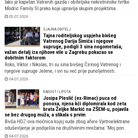
Iako je kapetan Vatrenih gazda i obiteljske nekretninske tvrtke
Modric Family Sl preko koje upravlja skupim projektima..
05.07.2026
SJAJNA OBITELJ
Tajna roditeljskog uspjeha bivšeg
Vatrenog Darija Šimića i njegove
supruge, podigli 3 sina nogometaša,
važan detalj iza njihove vile u Zagrebu pokazao se
dobitnim faktorom
Roko, Viktor i Nikolas, tri su sina bivšeg Ćirinog Vatrenog i
njegove supruge Jelene, i svi su već prije punoljetnosti..
04.07.2026
RADOST I LIPOTA
Josipa Pleslić (ex-Rimac) puca od
ponosa, njena kći diplomirala kod zeta
brata Željke Markić na ZŠEM-u, pojavila
se bez drugog muža, a slikala s prvim
Bivša HDZ-ova moćnica kojoj sude zbog afere Vjetroelektrane
oduševljenje je podijelila na društvenim mrežama: 'Moj pon..
04.07.2026