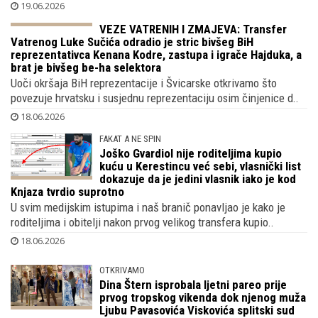
2025. prijavila aktivu veću od 10 milijuna €
Zero Digital d.o.o. u kojoj su vlasnici hrvatski nogometni
izbornik i njegov sin Toni Dalić prijavila je Financijskoj ..
19.06.2026
VEZE VATRENIH I ZMAJEVA: Transfer
Vatrenog Luke Sučića odradio je stric
bivšeg BiH reprezentativca Kenana
Kodre, zastupa i igrače Hajduka, a brat je
bivšeg be-ha selektora
Uoči okršaja BiH reprezentacije i Švicarske otkrivamo što
povezuje hrvatsku i susjednu reprezentaciju osim činjenice d..
18.06.2026
FAKAT A NE SPIN
Joško Gvardiol nije roditeljima kupio
kuću u Kerestincu već sebi, vlasnički list
dokazuje da je jedini vlasnik iako je kod
Knjaza tvrdio suprotno
U svim medijskim istupima i naš branič ponavljao je kako je
roditeljima i obitelji nakon prvog velikog transfera kupio..