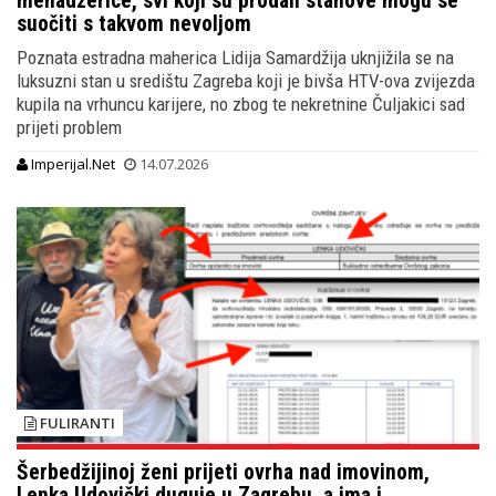
menadžerice, svi koji su prodali stanove mogu se
suočiti s takvom nevoljom
Poznata estradna maherica Lidija Samardžija uknjižila se na
luksuzni stan u središtu Zagreba koji je bivša HTV-ova zvijezda
kupila na vrhuncu karijere, no zbog te nekretnine Čuljakici sad
prijeti problem
Imperijal.Net
14.07.2026
FULIRANTI
Šerbedžijinoj ženi prijeti ovrha nad imovinom,
Lenka Udovički duguje u Zagrebu, a ima i