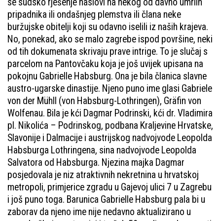
se sudsko rješenje naslovi na nekog od davno umrlih
pripadnika ili ondašnjeg plemstva ili člana neke
buržujske obitelji koji su odavno iselili iz naših krajeva.
No, ponekad, ako se malo zagrebe ispod površine, neki
od tih dokumenata skrivaju prave intrige. To je slučaj s
parcelom na Pantovčaku koja je još uvijek upisana na
pokojnu Gabrielle Habsburg. Ona je bila članica slavne
austro-ugarske dinastije. Njeno puno ime glasi Gabriele
von der Mühll (von Habsburg-Lothringen), Gräfin von
Wolfenau. Bila je kći Dagmar Podrinski, kći dr. Vladimira
pl. Nikolića – Podrinskog, podbana Kraljevine Hrvatske,
Slavonije i Dalmacije i austrijskog nadvojvode Leopolda
Habsburga Lothringena, sina nadvojvode Leopolda
Salvatora od Habsburga. Njezina majka Dagmar
posjedovala je niz atraktivnih nekretnina u hrvatskoj
metropoli, primjerice zgradu u Gajevoj ulici 7 u Zagrebu
i još puno toga. Barunica Gabrielle Habsburg pala bi u
zaborav da njeno ime nije nedavno aktualizirano u