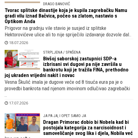
DRAGO BANOVIĆ
Tvorac splitske dinastije koja je kupila
zagrebačku Namu gradi vilu iznad
Bačvica, počeo sa zlatom, nastavio s
Optikom Anda
Prigovor na gradnju vile stavio je susjed iz splitske
Hektorovićeve ulice ali to nije spriječilo izdavanje dozvole dal..
18.07.2026
STRPLJENA / SPAŠENA
Bivšoj saborskoj zastupnici SDP-a
izbrisani svi dugovi pa nije završila u
bankrotu koji je tražila FINA, prethodno
joj ukraden vrijedni nakit i novac
Vesna Škulić imala je dugove veće od 8 tisuća eura pa je o
provedbi bankrota nad njenom imovinom odlučivao zagrebački
..
17.07.2026
JA PA JA, I OPET SAMO JA