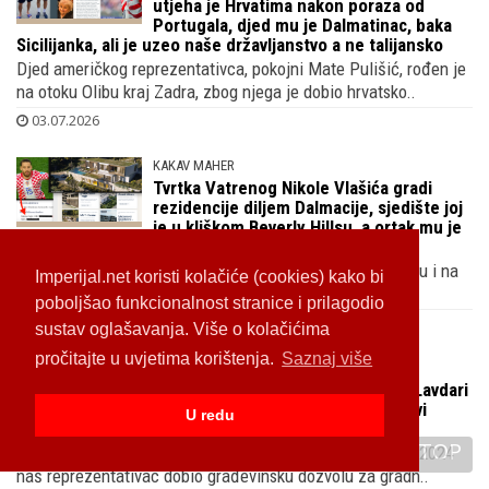
oduševljenje je podijelila na društvenim mrežama: 'Moj pon..
04.07.2026
GENI KAMENI
Christian Pulišić - Kapetan Amerika,
utjeha je Hrvatima nakon poraza od
Portugala, djed mu je Dalmatinac, baka
Sicilijanka, ali je uzeo naše državljanstvo a ne talijansko
Djed američkog reprezentativca, pokojni Mate Pulišić, rođen je
na otoku Olibu kraj Zadra, zbog njega je dobio hrvatsko..
03.07.2026
Imperijal.net koristi kolačiće (cookies) kako bi
KAKAV MAHER
Tvrtka Vatrenog Nikole Vlašića gradi
poboljšao funkcionalnost stranice i prilagodio
rezidencije diljem Dalmacije, sjedište joj
sustav oglašavanja. Više o kolačićima
je u kliškom Beverly Hillsu, a ortak mu je
brat
pročitajte u uvjetima korištenja.
Saznaj više
Uoči susreta Hrvatske i Portugala oči nacije usmjerene su i na
Nikolu Vlašića koji je već postigao gol protiv Gane i t..
U redu
02.07.2026
TOP
VATRENA HOBOTNICA