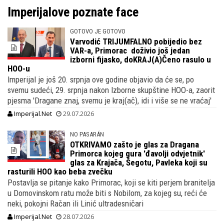
Imperijalove poznate face
GOTOVO JE GOTOVO
Varvodić TRIJUMFALNO pobijedio bez
VAR-a, Primorac doživio još jedan
izborni fijasko, doKRAJ(A)Čeno rasulo u
HOO-u
Imperijal je još 20. srpnja ove godine objavio da će se, po
svemu sudeći, 29. srpnja nakon Izborne skupštine HOO-a, zaorit
pjesma 'Dragane znaj, svemu je kraj(ač), idi i više se ne vraćaj'
Imperijal.Net
29.07.2026
NO PASARÁN
OTKRIVAMO zašto je glas za Dragana
Primorca kojeg gura 'đavolji odvjetnik'
glas za Krajača, Šegotu, Pavleka koji su
rasturili HOO kao beba zvečku
Postavlja se pitanje kako Primorac, koji se kiti perjem branitelja
u Domovinskom ratu može biti s Nobilom, za kojeg su, reći će
neki, pokojni Račan ili Linić ultradesničari
Imperijal.Net
28.07.2026