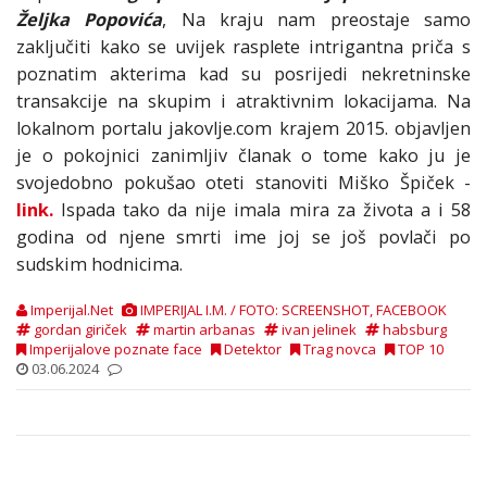
Željka Popovića
, Na kraju nam preostaje samo
zaključiti kako se uvijek rasplete intrigantna priča s
poznatim akterima kad su posrijedi nekretninske
transakcije na skupim i atraktivnim lokacijama. Na
lokalnom portalu jakovlje.com krajem 2015. objavljen
je o pokojnici zanimljiv članak o tome kako ju je
svojedobno pokušao oteti stanoviti Miško Špiček -
link.
Ispada tako da nije imala mira za života a i 58
godina od njene smrti ime joj se još povlači po
sudskim hodnicima.
Imperijal.Net
IMPERIJAL I.M. / FOTO: SCREENSHOT, FACEBOOK
gordan giriček
martin arbanas
ivan jelinek
habsburg
Imperijalove poznate face
Detektor
Trag novca
TOP 10
03.06.2024