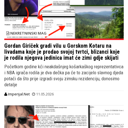
NEKRETNINSKI MAG
Gordan Giriček gradi vilu u Gorskom Kotaru na
livadama koje je prodao svojoj tvrtci, blizanci koje
je rodila njegova jedinica imat će zimi gdje skijati
Početkom godine kći neakdašnjeg košarkaškog reprezentativca
i NBA igrača rodila je dva dečka pa će to zacijelo slavnog djeda
potaći da što prije izgradi svoju zimsku rezidenciju, donosimo
detalje
Imperijal.Net
11.05.2026