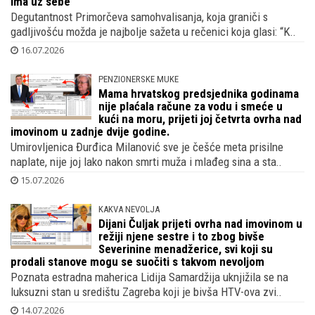
Dragan Primorac dobio bi Nobela kad bi
postojala kategorija za narcisoidnost i
samoveličanje svog lika i djela, Nobila već
ima uz sebe
Degutantnost Primorčeva samohvalisanja, koja graniči s
gadljivošću možda je najbolje sažeta u rečenici koja glasi: “K..
16.07.2026
PENZIONERSKE MUKE
Mama hrvatskog predsjednika godinama
nije plaćala račune za vodu i smeće u
kući na moru, prijeti joj četvrta ovrha nad
imovinom u zadnje dvije godine.
Umirovljenica Đurđica Milanović sve je češće meta prisilne
naplate, nije joj lako nakon smrti muža i mlađeg sina a sta..
15.07.2026
KAKVA NEVOLJA
Dijani Čuljak prijeti ovrha nad imovinom u
režiji njene sestre i to zbog bivše
Severinine menadžerice, svi koji su
prodali stanove mogu se suočiti s takvom nevoljom