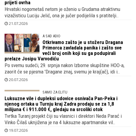
prijeti ovrha
Hrvatski nogometaš netom je oženio u Grudama atraktivnu
vizažisticu Luciju Jelić, ona je jučer podijelila s pratitelji..
21.07.2026
A SAD ADIO
Otkrivamo zašto je u stožeru Dragana
Primorca zavladala panika i zašto sve
veći broj onih koji su ga podupirali
prelaze Josipu Varvodiću
Po svemu sudeći, 29. srpnja nakon Izborne skupštine HOO-a,
zaorit će se pjesma 'Dragane znaj, svemu je kraj(ač), idi i..
20.07.2026
SAMO ZA ELITU
Luksuzne vile i dupleksi udovice osnivača
Pan-Peka i njenog ortaka u Turnju kraj
Zadra prodaju se za 1,8 milijuna € i
911.000 €, gledaju na srcoliki otok
Tvrtka Turanj projekt čiji su vlasnici i direktori Neda Parać i
Vinko Čilaš uknjižena je na 4 luksuzne apartmanske vil..
19.07.2026