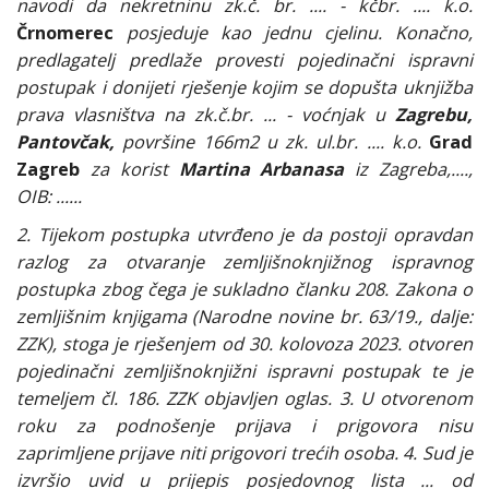
navodi da nekretninu zk.č. br. .... - kčbr. .... k.o.
Črnomerec
posjeduje kao jednu cjelinu. Konačno,
predlagatelj predlaže provesti pojedinačni ispravni
postupak i donijeti rješenje kojim se dopušta uknjižba
prava vlasništva na zk.č.br. ... - voćnjak u
Zagrebu,
Pantovčak,
površine 166m2 u zk. ul.br. .... k.o.
Grad
Zagreb
za korist
Martina Arbanasa
iz Zagreba,....,
OIB: ......
2. Tijekom postupka utvrđeno je da postoji opravdan
razlog za otvaranje zemljišnoknjižnog ispravnog
postupka zbog čega je sukladno članku 208. Zakona o
zemljišnim knjigama (Narodne novine br. 63/19., dalje:
ZZK), stoga je rješenjem od 30. kolovoza 2023. otvoren
pojedinačni zemljišnoknjižni ispravni postupak te je
temeljem čl. 186. ZZK objavljen oglas.
3. U otvorenom
roku za podnošenje prijava i prigovora nisu
zaprimljene prijave niti prigovori trećih osoba.
4. Sud je
izvršio uvid u prijepis posjedovnog lista ... od