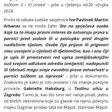
točkom I) i II) izreke
' - piše u rješenju od.20. ožujka
2024.
Protiv te odluke sudske savjetnice
Ive Pavlinek Martin
Arbanas
se ne može žaliti
'što ne sprječava osobe
koje za to imaju pravni interes da ostvaruju prava u
parnici pred sudom ili u postupku pred drugim
nadležnim tijelom. Osobe čije prijave ili prigovori
nisu usvojeni u cijelosti ili djelomično, kao i one čiji
je upis ili prvenstveni red upisa zemljišnoknjižni
sud svojom odlukom odredio izmijeniti, nadopuniti
ili izbrisati mogu svoje navodno pravo ostvarivati u
parnici tužbom za ispravak'
- piše u dokumentu.
Znakovito je kako je isto poslano i na znanje pokojne
princeze
Gabrielle Habsburg
u
Teslinu ulicu u
Zagrebu
. Tamo je, kao što smo već ranije pisali, jednu
od bivših nekretnina koje su glasile na njenu pokojnu
majku Dagmar prodao tata Ive Majoli, Stanislav Majoli.