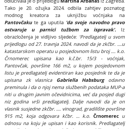
odlučivala je o prijedlogu
Martina Arbanas
iz Zagreba.
Tako je 20. ožujka 2024. odbila zahtjev poznatog
modnog kreatora za uknjižbu voćnjaka na
Pantovčaku
te ga uputila
'da svoje navodno pravo
ostvaruje u parnici tužbom za ispravak'.
Iz
obrazloženja je vidljivo sljedeće:
'Predlagatelj u svom
prijedlogu od 27. travnja 2024. navodi da je zkčbr. ....u
katastarskom operatu u posjedovnom listu broj .... k.o.
Črnomerec upisana kao k.č.br. 15/3 - voćnjak,
Pantovčak, površine 166 m2, u kojem posjedovnom
listu je predlagatelj evidentiran kao posjednik te da je
upisana zk vlasnica
Gabriella Habsburg
odavno
preminula i da o njoj nema službenih podataka MUP-a
niti u drugim javnim očevidnicima, već da posjed dugi
niz godina vrši predlagatelj. Dalje navodi da je on
vlasnik susjedne zkčbr. .... vinograd, gradilište površine
915 m2, koja odgovara kčbr. ... k.o.
Črnomerec
u
odnosu na koju je upisan i kao korisnik. Predlagatelj