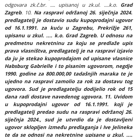
odgovara zk.č.br. .... upisanoj u zk.ul. ....k.o.
Grad
Zagreb
. 10.
Na raspravi održanoj 26. siječnja 2024.
predlagatelj je dostavio sudu kupoprodajni ugovor
od 16.1.1991. za kuću u Zagrebu, Prekrižje 261,
upisanu u zkul. .... k.o. Grad Zagreb. U odnosu na
predmetnu nekretninu za koju se predlaže upis
prava vlasništva, predlagatelj je na raspravi izjavio
da ju je stekao kupoprodajom od upisane vlasnice
Habsburg Gabrielle i to pisanim ugovorom, negdje
1990. godine za 800.000,00 tadašnjih maraka te je
ujedno na raspravi zamolio za rok za dostavu tog
ugovora. Sud je predlagatelju dodijelio rok od 15
dana radi dostave navedenog ugovora. 11. Uvidom
u kupoprodajni ugovor od 16.1.1991. koji je
predlagatelj predao sudu na raspravi održanoj 26.
siječnja 2024., sud je utvrdio da je dostavljeni
ugovor sklopljen između predlaganja i Ive Jelineka
te da se odnosi na nekretnine upisane u zkul. ....