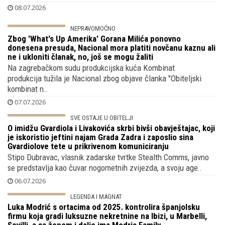
naroda koji sigurno nije priželjkivao
A njegov protukandidat Josip Varvodić na Primorčevu predaju
kandidature s potpisima poručuje da je potpise skupila dir..
08.07.2026
NEPRAVOMOĆNO
Zbog 'What's Up Amerika' Gorana Milića ponovno
donesena presuda, Nacional mora platiti novčanu kaznu ali
ne i ukloniti članak, no, još se mogu žaliti
Na zagrebačkom sudu produkcijska kuća Kombinat
produkcija tužila je Nacional zbog objave članka "Obiteljski
kombinat n..
07.07.2026
SVE OSTAJE U OBITELJI
O imidžu Gvardiola i Livakovića skrbi bivši obavještajac, koji
je iskoristio jeftini najam Grada Zadra i zaposlio sina
Gvardiolove tete u prikrivenom komuniciranju
Stipo Dubravac, vlasnik zadarske tvrtke Stealth Comms, javno
se predstavlja kao čuvar nogometnih zvijezda, a svoju age..
06.07.2026
LEGENDA I MAGNAT