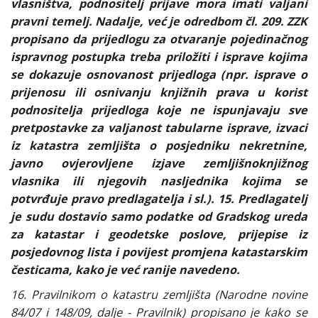
vlasništva, podnositelj prijave mora imati valjani
pravni temelj. Nadalje, već je odredbom čl. 209. ZZK
propisano da prijedlogu za otvaranje pojedinačnog
ispravnog postupka treba priložiti i isprave kojima
se dokazuje osnovanost prijedloga (npr. isprave o
prijenosu ili osnivanju knjižnih prava u korist
podnositelja prijedloga koje ne ispunjavaju sve
pretpostavke za valjanost tabularne isprave, izvaci
iz katastra zemljišta o posjedniku nekretnine,
javno ovjerovljene izjave zemljišnoknjižnog
vlasnika ili njegovih nasljednika kojima se
potvrđuje pravo predlagatelja i sl.). 15. Predlagatelj
je sudu dostavio samo podatke od Gradskog ureda
za katastar i geodetske poslove, prijepise iz
posjedovnog lista i povijest promjena katastarskim
česticama, kako je već ranije navedeno.
16. Pravilnikom o katastru zemljišta (Narodne novine
84/07 i 148/09, dalje - Pravilnik) propisano je kako se