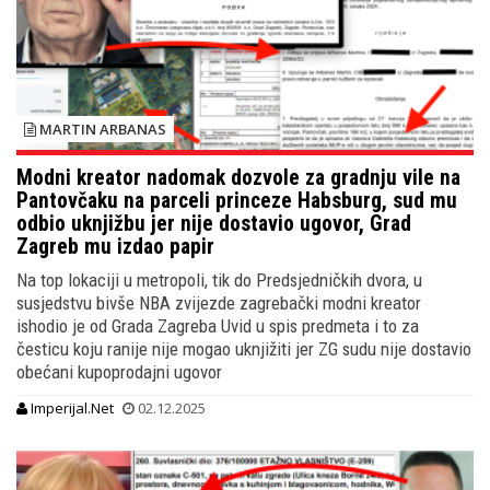
MARTIN ARBANAS
Modni kreator nadomak dozvole za gradnju vile na
Pantovčaku na parceli princeze Habsburg, sud mu
odbio uknjižbu jer nije dostavio ugovor, Grad
Zagreb mu izdao papir
Na top lokaciji u metropoli, tik do Predsjedničkih dvora, u
susjedstvu bivše NBA zvijezde zagrebački modni kreator
ishodio je od Grada Zagreba Uvid u spis predmeta i to za
česticu koju ranije nije mogao uknjižiti jer ZG sudu nije dostavio
obećani kupoprodajni ugovor
Imperijal.Net
02.12.2025