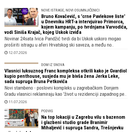
Poznata estradna maherica Lidija Samardžija uknjižila se na
luksuzni stan u središtu Zagreba koji je bivša HTV-ova zvi..
14.07.2026
NOVE ISTRAGE, NOVI OSUMNJIČENICI
Bruno Kovačević, s 'crne Pavlekove liste'
u Dnevniku HRT-a intervjuirao Primorca,
kojem kampanju, po tvrdnjama Varvodića,
vodi Siniša Krajač, kojeg Uskok izviđa
Novinar 24sata Ivica Pandžić tvrdi da bi Uskok uskoro mogao
proširiti istragu u aferi Hrvatskog ski saveza, a među no..
12.07.2026
DOM IZ SNOVA
Vlasnici luksuznog Franc kompleksa otkrili kako je Gvardiol
kupio penthouse, susjeda mu je bivša žena Jerka Leke,
sada supruga Bruna Petkovića
Novi stambeno - poslovni kompleks u zagrebačkom Donjem
Gradu vlasnici reklamiraju kao 'život u rezidenciji zapadnog pe..
11.07.2026
PODVIG