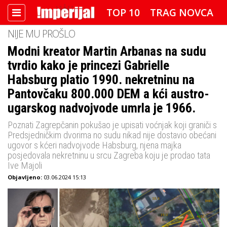
TOP 10
TRAG NOVCA
NIJE MU PROŠLO
DETEKTOR
FOTO SPECIJAL
Modni kreator Martin Arbanas na sudu
tvrdio kako je princezi Gabrielle
IMPERIJAL VIDEO
RADAR
Habsburg platio 1990. nekretninu na
IMPERIJAL & FREETIME
Pantovčaku 800.000 DEM a kći austro-
ugarskog nadvojvode umrla je 1966.
IMPERIJALOVE POZNATE FACE
Poznati Zagrepčanin pokušao je upisati voćnjak koji graniči s
Predsjedničkim dvorima no sudu nikad nije dostavio obećani
ugovor s kćeri nadvojvode Habsburg, njena majka
posjedovala nekretninu u srcu Zagreba koju je prodao tata
Ive Majoli
Objavljeno:
03.06.2024 15:13