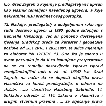
k.o. Grad Zagreb u kojem je predlagatelj već upisan
kao vlasnik temeljem navedenog ugovora, a koje
nekretnine nisu predmet ovog postupka.
12. Nadalje, predlagatelj u dodijeljenom roku nije
sudu dostavio ugovor iz 1990. godine sklopljen s
Gabrielle Habsburg, već su ponovno dostavljena
rješenja Gradskog ureda za katastar i geodetske
poslove od 26.1.2016. i 28.8.1991. te skica mjerenja
za elaborat RN 1213/91. 13. Ono što je sporno u
ovom postupku je da li su ispunjene pretpostavke
da se na temelju dostavljenih isprava ispravi
zemljišnoknjižni upis u zk. ul. 16367 k.o. Grad
Zagreb, na način da se dopusti uknjižba prava
vlasništva za korist predlagatelja, u odnosu na
zk.č.br. ....u vlasništvu Habsburg Gabrielle. 14.
Sukladno odredbi čl. 114. Zakona o vlasništvu i
drugim stvarnim pravima ...., za stjecanje prava