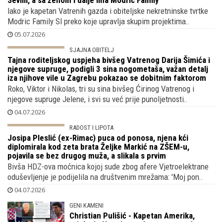
Luka Modrić s ortacima od 2025. kontrolira španjolsku
firmu koja gradi luksuzne nekretnine na Ibizi, u Marbelli,
Sevilli, a sa ženom i dalje ima Modric Family
Iako je kapetan Vatrenih gazda i obiteljske nekretninske tvrtke
Modric Family Sl preko koje upravlja skupim projektima..
05.07.2026
SJAJNA OBITELJ
Tajna roditeljskog uspjeha bivšeg
Vatrenog Darija Šimića i njegove
supruge, podigli 3 sina nogometaša,
važan detalj iza njihove vile u Zagrebu pokazao se
dobitnim faktorom
Roko, Viktor i Nikolas, tri su sina bivšeg Ćirinog Vatrenog i
njegove supruge Jelene, i svi su već prije punoljetnosti..
04.07.2026
RADOST I LIPOTA
Josipa Pleslić (ex-Rimac) puca od ponosa, njena kći
diplomirala kod zeta brata Željke Markić na ZŠEM-u,
pojavila se bez drugog muža, a slikala s prvim
Bivša HDZ-ova moćnica kojoj sude zbog afere Vjetroelektrane