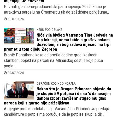
Na top lokaciji u Zagrebu vilu s bazenom
i glazbeni studio grade Branimir
Mihaljević i supruga Sandra, Trešnjevku
mijenjaju Jelenovcem
Poznati glazbeno-producentski par u siječnju 2022. kupio je
atraktivnu parcelu na Črnomercu tik do zaštićene park šume..
10.07.2026
NEBU POD OBLAKE
Niče vila bivšeg Vatrenog Tina Jedvaja na
top lokaciji, nema table s građevinskom
dozvolom, a zbog radova mjesecima trpi
promet u tom dijelu Zagreba
Branič Panathanaikosa od prošle godine gradi kaskadni
stambeni objekt na parceli na Mlinarskoj cesti s koje puca
pogle..
09.07.2026
OBRAČUN KOD HOO KORALA
Nakon što je Dragan Primorac objavio da
je skupio 59 potpisa i da su 's današnjim
danom izbori završeni' stigao mu glas