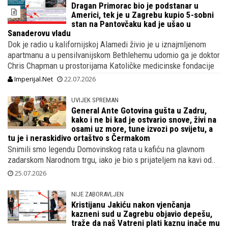
Dragan Primorac bio je podstanar u
Americi, tek je u Zagrebu kupio 5-sobni
stan na Pantovčaku kad je ušao u
Sanaderovu vladu
Dok je radio u kalifornijskoj Alamedi živio je u iznajmljenom
apartmanu a u pensilvanijskom Bethlehemu udomio ga je doktor
Chris Chapman u prostorijama Katoličke medicinske fondacije
Imperijal.Net
22.07.2026
UVIJEK SPREMAN
General Ante Gotovina gušta u Zadru,
kako i ne bi kad je ostvario snove, živi na
osami uz more, tune izvozi po svijetu, a
tu je i neraskidivo ortaštvo s Čermakom
Snimili smo legendu Domovinskog rata u kafiću na glavnom
zadarskom Narodnom trgu, iako je bio s prijateljem na kavi od..
25.07.2026
NIJE ZABORAVLJEN
Kristijanu Jakiću nakon vjenčanja
kazneni sud u Zagrebu objavio depešu,
traže da naš Vatreni plati kaznu inače mu