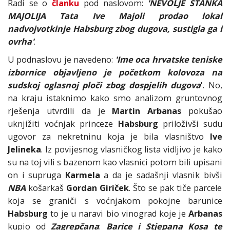
Radi se o
članku
pod naslovom:
'NEVOLJE STANKA
MAJOLIJA Tata Ive Majoli prodao lokal
nadvojvotkinje Habsburg zbog dugova, sustigla ga i
ovrha'
.
U podnaslovu je navedeno:
'Ime oca hrvatske teniske
izbornice objavljeno je početkom kolovoza na
sudskoj oglasnoj ploči zbog dospjelih dugova
'. No,
na kraju istaknimo kako smo analizom gruntovnog
rješenja utvrdili da je
Martin Arbanas
pokušao
uknjižiti voćnjak princeze
Habsburg
priloživši sudu
ugovor za nekretninu koja je bila vlasništvo
Ive
Jelineka
. Iz povijesnog vlasničkog lista vidljivo je kako
su na toj vili s bazenom kao vlasnici potom bili upisani
on i supruga
Karmela
a da je sadašnji vlasnik bivši
NBA
košarkaš
Gordan Giriček
. Što se pak tiče parcele
koja se graniči s voćnjakom pokojne barunice
Habsburg
to je u naravi bio vinograd koje je
Arbanas
kupio od
Zagrepčana
:
Barice i Stjepana Kosa te