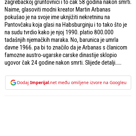
zagrebačkoj gruntovnici i to čak 58 godina nakon smrti.
Naime, glasoviti modni kreator Martin Arbanas
pokušao je na svoje ime uknjižiti nekretninu na
Pantovčaku koja glasi na Habsburginju i to tako što je
na sudu tvrdio kako je njoj 1990. platio 800.000
tadašnjih njemačkih maraka. No, barunica je umrla
davne 1966. pa bi to značilo da je Arbanas s članicom
famozne austro-ugarske carske dinastije sklopio
ugovor čak 24 godine nakon smrti. Slijede detalji.....
Dodaj
Imperijal
.net među omiljene izvore na Googleu