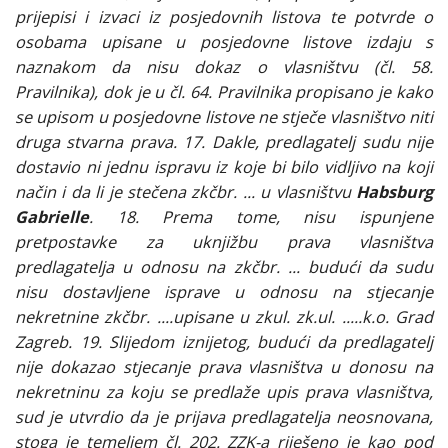
prijepisi i izvaci iz posjedovnih listova te potvrde o
osobama upisane u posjedovne listove izdaju s
naznakom da nisu dokaz o vlasništvu (čl. 58.
Pravilnika), dok je u čl. 64. Pravilnika propisano je kako
se upisom u posjedovne listove ne stječe vlasništvo niti
druga stvarna prava. 17. Dakle, predlagatelj sudu nije
dostavio ni jednu ispravu iz koje bi bilo vidljivo na koji
način i da li je stečena zkčbr. ... u vlasništvu
Habsburg
Gabrielle
. 18. Prema tome, nisu ispunjene
pretpostavke za uknjižbu prava vlasništva
predlagatelja u odnosu na zkčbr. ... budući da sudu
nisu dostavljene isprave u odnosu na stjecanje
nekretnine zkčbr. ....upisane u zkul. zk.ul. .....k.o. Grad
Zagreb. 19. Slijedom iznijetog, budući da predlagatelj
nije dokazao stjecanje prava vlasništva u donosu na
nekretninu za koju se predlaže upis prava vlasništva,
sud je utvrdio da je prijava predlagatelja neosnovana,
stoga je temeljem čl. 202. ZZK-a riješeno je kao pod