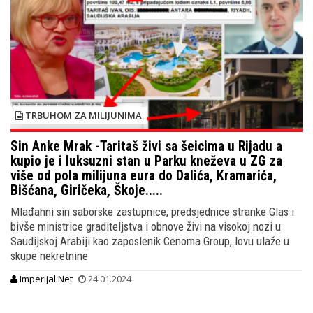
TRBUHOM ZA MILIJUNIMA
Sin Anke Mrak -Taritaš živi sa šeicima u Rijadu a
kupio je i luksuzni stan u Parku kneževa u ZG za
više od pola milijuna eura do Dalića, Kramarića,
Bišćana, Giričeka, Škoje.....
Mlađahni sin saborske zastupnice, predsjednice stranke Glas i
bivše ministrice graditeljstva i obnove živi na visokoj nozi u
Saudijskoj Arabiji kao zaposlenik Cenoma Group, lovu ulaže u
skupe nekretnine
Imperijal.Net
24.01.2024