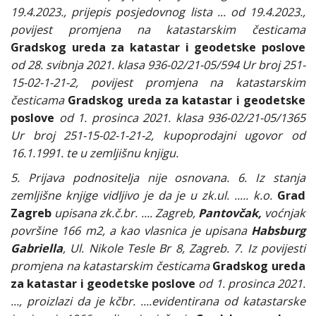
19.4.2023., prijepis posjedovnog lista ... od 19.4.2023.,
povijest promjena na katastarskim česticama
Gradskog ureda za katastar i geodetske poslove
od 28. svibnja 2021. klasa 936-02/21-05/594 Ur broj 251-
15-02-1-21-2, povijest promjena na katastarskim
česticama
Gradskog ureda za katastar i geodetske
poslove
od 1. prosinca 2021. klasa 936-02/21-05/1365
Ur broj 251-15-02-1-21-2, kupoprodajni ugovor od
16.1.1991. te u zemljišnu knjigu.
5. Prijava podnositelja nije osnovana. 6. Iz stanja
zemljišne knjige vidljivo je da je u zk.ul. ..... k.o.
Grad
Zagreb
upisana zk.č.br. .... Zagreb,
Pantovčak,
voćnjak
površine 166 m2, a kao vlasnica je upisana
Habsburg
Gabriella
, Ul. Nikole Tesle Br 8, Zagreb. 7. Iz povijesti
promjena na katastarskim česticama
Gradskog ureda
za katastar i geodetske poslove
od 1. prosinca 2021.
..., proizlazi da je kčbr. ....evidentirana od katastarske