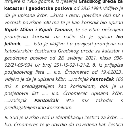
izmjere iz 1966 godine. Iz rješenja
Gradskog ureda za
katastar i geodetske poslove
od 28.6.1984. vidljivo je
da je upisana kčbr. ...kuća i dvor. površine 600 m2 i
voćnjak površine 340 m2 te je kao korisnik bio upisan
Kipah Milan i Kipah Tamara,
te se istim rješenjem
promijenio korisnik na način da je upisan
Ivo
Jelinek.
....... Isto je vidljivo i u povijesti promjena na
katastarskim česticama Gradskog ureda za katastar i
geodetske poslove od 28. svibnja 2021. klasa 936-
02/21-05/594 Ur broj 251-15-02-1-21-2. 8. Iz prijepisa
posjedovnog lista ... k.o. Črnomerec od 19.4.2023.,
vidljivo je da je upisana kčbr. ....voćnjak
Pantovčak
166
m2 s predlagateljem kao korisnikom, dok je u
posjedovni list ..... k.o. Črnomerec upisana kčbr.
.....voćnjak
Pantovčak
915 m2 također s
predlagateljem kao korisnikom.
9. Sud je izvršio uvid u identifikaciju čestica za kčbr. ...
k.o. Črnomerec te je utvrdio da navedena kat. čestica