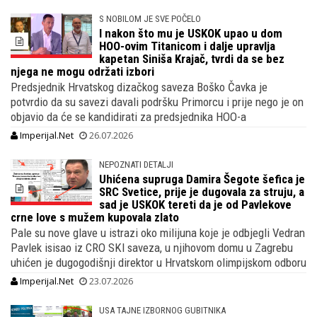
S NOBILOM JE SVE POČELO
I nakon što mu je USKOK upao u dom
HOO-ovim Titanicom i dalje upravlja
kapetan Siniša Krajač, tvrdi da se bez
njega ne mogu održati izbori
Predsjednik Hrvatskog dizačkog saveza Boško Čavka je
potvrdio da su savezi davali podršku Primorcu i prije nego je on
objavio da će se kandidirati za predsjednika HOO-a
Imperijal.Net
26.07.2026
NEPOZNATI DETALJI
Uhićena supruga Damira Šegote šefica je
SRC Svetice, prije je dugovala za struju, a
sad je USKOK tereti da je od Pavlekove
crne love s mužem kupovala zlato
Pale su nove glave u istrazi oko milijuna koje je odbjegli Vedran
Pavlek isisao iz CRO SKI saveza, u njihovom domu u Zagrebu
uhićen je dugogodišnji direktor u Hrvatskom olimpijskom odboru
Imperijal.Net
23.07.2026
USA TAJNE IZBORNOG GUBITNIKA