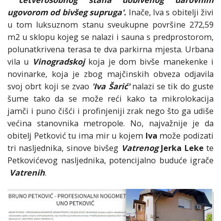
četverosobnog stana dobivenog darovnim
ugovorom od bivšeg supruga'.
Inače, Iva s obitelji živi
u tom luksuznom stanu sveukupne površine 272,59
m2 u sklopu kojeg se nalazi i sauna s predprostorom,
polunatkrivena terasa te dva parkirna mjesta. Urbana
vila u
Vinogradskoj
koja je dom bivše manekenke i
novinarke, koja je zbog majčinskih obveza odjavila
svoj obrt koji se zvao
'Iva Šarić'
nalazi se tik do guste
šume tako da se može reći kako ta mikrolokacija
jamči i puno čišći i profinjeniji zrak nego što ga udiše
većina stanovnika metropole. No, najvažnije je da
obitelj Petković tu ima mir u kojem
Iva
može podizati
tri nasljednika, sinove bivšeg
Vatrenog
Jerka Leke
te
Petkovićevog nasljednika, potencijalno buduće igrače
Vatrenih
.