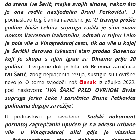
do stana Ive Šarić, majke svojih sinova, nakon što
je ona rodila nasljednika Bruni Petkoviću'.
U
podnaslovu tog članka navedeno je:
'U travnju prošle
godine bivša Lekina supruga rodila je sina svom
novom Vatrenom izabraniku, odmah u rujnu Leko
je pola vile u Vinogradskoj cesti, tik do vile u kojoj
je Šarićki darovao luksuzni stan prodao Slovencu
koji je skupa s njim igrao za Dinamo prije 20
godina
'. U vrijeme dok je bila tek
Brunina
zaručnica
Ivu Šarić,
zbog neplaćenih režija, sustigle su i ovršne
nevolje. O tome svjedoči naš
članak
iz ožujka 2022.
pod naslovom: '
IVA ŠARIĆ PRED OVRHOM Bivša
supruga Jerka Leke i zaručnica Brune Petkovića
godinama duguje za režije'.
U podnaslovu je navedeno:
'Sudski dokument
poznatoj Zagrepčanki upućen je na adresu urbane
vile u Vinogradskoj ulici gdje je vlasnica