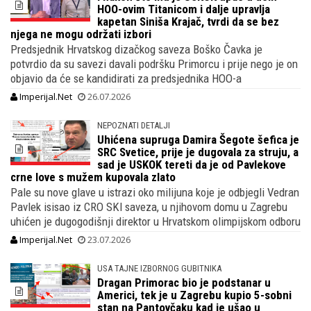
HOO-ovim Titanicom i dalje upravlja
kapetan Siniša Krajač, tvrdi da se bez
njega ne mogu održati izbori
Predsjednik Hrvatskog dizačkog saveza Boško Čavka je
potvrdio da su savezi davali podršku Primorcu i prije nego je on
objavio da će se kandidirati za predsjednika HOO-a
Imperijal.Net
26.07.2026
NEPOZNATI DETALJI
Uhićena supruga Damira Šegote šefica je
SRC Svetice, prije je dugovala za struju, a
sad je USKOK tereti da je od Pavlekove
crne love s mužem kupovala zlato
Pale su nove glave u istrazi oko milijuna koje je odbjegli Vedran
Pavlek isisao iz CRO SKI saveza, u njihovom domu u Zagrebu
uhićen je dugogodišnji direktor u Hrvatskom olimpijskom odboru
Imperijal.Net
23.07.2026
USA TAJNE IZBORNOG GUBITNIKA
Dragan Primorac bio je podstanar u
Americi, tek je u Zagrebu kupio 5-sobni
stan na Pantovčaku kad je ušao u