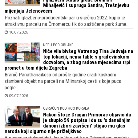
Mihaljević i supruga Sandra, Trešnjevku
mijenjaju Jelenovcem
Poznati glazbeno-producentski par u siječnju 2022. kupio je
atraktivnu parcelu na Črnomercu tik do zaštićene park šume..
10.07.2026
NEBU POD OBLAKE
Niče vila bivšeg Vatrenog Tina Jedvaja na
top lokaciji, nema table s građevinskom
dozvolom, a zbog radova mjesecima trpi
promet u tom dijelu Zagreba
Branič Panathanaikosa od prošle godine gradi kaskadni
stambeni objekt na parceli na Mlinarskoj cesti s koje puca
pogle..
09.07.2026
OBRAČUN KOD HOO KORALA
Nakon što je Dragan Primorac objavio da
je skupio 59 potpisa i da su 's današnjim
danom izbori završeni' stigao mu glas
naroda koji sigurno nije priželjkivao