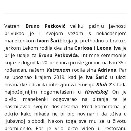
Vatreni
Bruno Petković
veliku pažnju javnosti
privukao je i svojom vezom s nekadašnjom
manekenkom
Ivom Šarić
koja je prethodno u braku s
Jerkom Lekom rodila dva sina
Carlosa
i
Leona
.
Iva
je
prije udaje za
Brunu Petkovića
, intimne ceremonije
koja se dogodila 20. prosinca prošle godine na Ivin 35-i
rođendan, našem
Vatrenom
rodila sina
Adriana
. Par
se upoznao krajem 2019. kad je
Iva Šarić
u ulozi
novinarke odradila intervjuu za emisiju
Klub 7
s tada
najpoželjnijim nogometašem u
Hrvatskoj
. On je
bivšoj manekenki odgovarao na pitanja te je
nasmijavao svojim dosjetkama. Pred kamerama je
otkrio kako nikada ne bi bio novinar i da uživa u
ljubavnoj slobodi. Nakon toga sve mu se u životu
promijenilo. Par je vrlo brzo viđen u restoranu