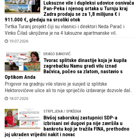
Luksuzne vile i dupleksi udovice osnivača
Pan-Peka i njenog ortaka u Turnju kraj
Zadra prodaju se za 1,8 milijuna € i
911.000 €, gledaju na srcoliki otok
Tvrtka Turanj projekt čiji su vlasnici i direktori Neda Parać i
Vinko Čilaš uknjižena je na 4 luksuzne apartmanske vil..
19.07.2026
DRAGO BANOVIĆ
Tvorac splitske dinastije koja je kupila
zagrebačku Namu gradi vilu iznad
Bačvica, počeo sa zlatom, nastavio s
Optikom Anda
Prigovor na gradnju vile stavio je susjed iz splitske
Hektorovićeve ulice ali to nije spriječilo izdavanje dozvole dal..
18.07.2026
STRPLJENA / SPAŠENA
Bivšoj saborskoj zastupnici SDP-a
izbrisani svi dugovi pa nije završila u
bankrotu koji je tražila FINA, prethodno
joj ukraden vrijedni nakit i novac