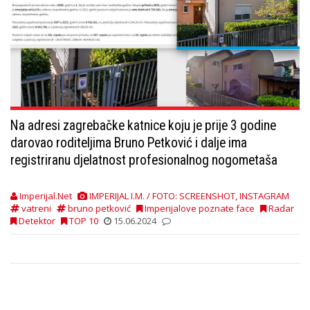
Na adresi zagrebačke katnice koju je prije 3 godine
darovao roditeljima Bruno Petković i dalje ima
registriranu djelatnost profesionalnog nogometaša
Imperijal.Net
IMPERIJAL I.M. / FOTO: SCREENSHOT, INSTAGRAM
vatreni
bruno petković
Imperijalove poznate face
Radar
Detektor
TOP 10
15.06.2024