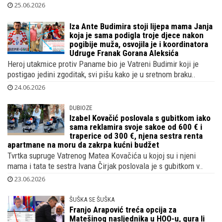
vrhunskim k..
25.06.2026
Iza Ante Budimira stoji lijepa mama Janja
koja je sama podigla troje djece nakon
pogibije muža, osvojila je i koordinatora
Udruge Franak Gorana Aleksića
Heroj utakmice protiv Paname bio je Vatreni Budimir koji je
postigao jedini zgoditak, svi pišu kako je u sretnom braku..
24.06.2026
DUBIOZE
Izabel Kovačić poslovala s gubitkom iako
sama reklamira svoje sakoe od 600 € i
traperice od 300 €, njena sestra renta
apartmane na moru da zakrpa kućni budžet
Tvrtka supruge Vatrenog Matea Kovačića u kojoj su i njeni
mama i tata te sestra Ivana Čirjak poslovala je s gubitkom v..
23.06.2026
ŠUŠKA SE ŠUŠKA