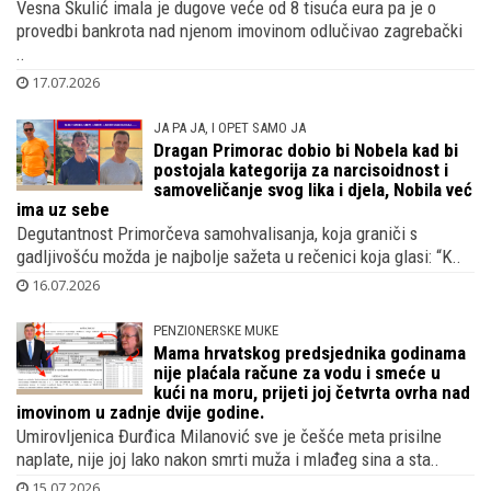
Vesna Škulić imala je dugove veće od 8 tisuća eura pa je o
provedbi bankrota nad njenom imovinom odlučivao zagrebački
..
17.07.2026
JA PA JA, I OPET SAMO JA
Dragan Primorac dobio bi Nobela kad bi
postojala kategorija za narcisoidnost i
samoveličanje svog lika i djela, Nobila već
ima uz sebe
Degutantnost Primorčeva samohvalisanja, koja graniči s
gadljivošću možda je najbolje sažeta u rečenici koja glasi: “K..
16.07.2026
PENZIONERSKE MUKE
Mama hrvatskog predsjednika godinama
nije plaćala račune za vodu i smeće u
kući na moru, prijeti joj četvrta ovrha nad
imovinom u zadnje dvije godine.
Umirovljenica Đurđica Milanović sve je češće meta prisilne
naplate, nije joj lako nakon smrti muža i mlađeg sina a sta..
15.07.2026