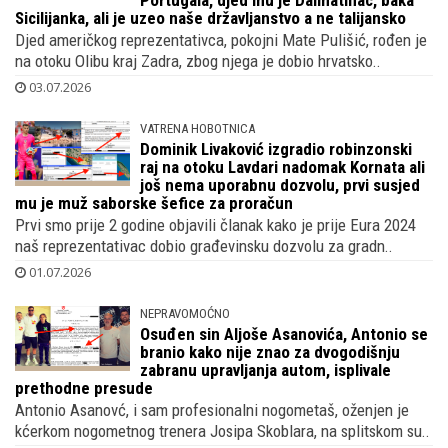
utjeha je Hrvatima nakon poraza od
Portugala, djed mu je Dalmatinac, baka
Sicilijanka, ali je uzeo naše državljanstvo a ne talijansko
Djed američkog reprezentativca, pokojni Mate Pulišić, rođen je
na otoku Olibu kraj Zadra, zbog njega je dobio hrvatsko..
03.07.2026
VATRENA HOBOTNICA
Dominik Livaković izgradio robinzonski
raj na otoku Lavdari nadomak Kornata ali
još nema uporabnu dozvolu, prvi susjed
mu je muž saborske šefice za proračun
Prvi smo prije 2 godine objavili članak kako je prije Eura 2024
naš reprezentativac dobio građevinsku dozvolu za gradn..
01.07.2026
NEPRAVOMOĆNO
Osuđen sin Aljoše Asanovića, Antonio se
branio kako nije znao za dvogodišnju
zabranu upravljanja autom, isplivale
prethodne presude
Antonio Asanovć, i sam profesionalni nogometaš, oženjen je