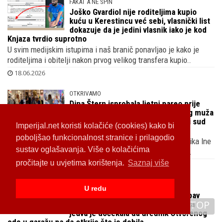
FAKAT A NE SPIN
Joško Gvardiol nije roditeljima kupio
kuću u Kerestincu već sebi, vlasnički list
dokazuje da je jedini vlasnik iako je kod
Knjaza tvrdio suprotno
U svim medijskim istupima i naš branič ponavljao je kako je
roditeljima i obitelji nakon prvog velikog transfera kupio..
18.06.2026
OTKRIVAMO
Dina Štern isprobala ljetni pareo prije
Imperijal.net koristi kolačiće (cookies) kako bi
prvog tropskog vikenda dok njenog muža
Ljubu Pavasovića Viskovića splitski sud
poboljšao funkcionalnost stranice i prilagodio
traži zbog sporova na Plenkovićevoj djedovini
sustav oglašavanja. Više o kolačićima
Snimili smo kćer bivšeg HDZ-ovog ministra i bivšeg čelnika Ine
pročitajte u uvjetima korištenja.
Saznaj više
u dućanu rublja i odjeće, zasjat će u plavom na Jadranu..
17.06.2026
U redu
NOVA PARTNERICA
TOP
Mislav Togonal iznenadio svoju ljubav
darom u crvenoj vrećici, Ivana Sopta