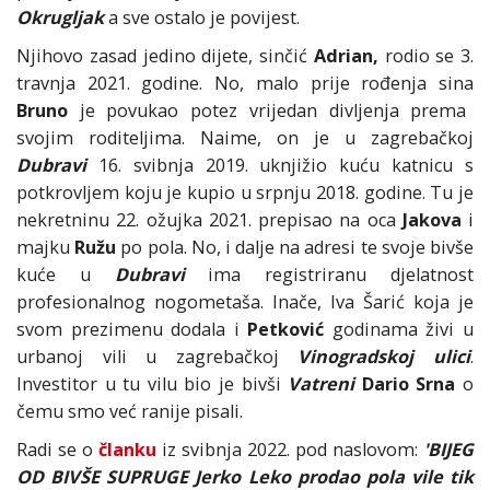
Okrugljak
a sve ostalo je povijest.
Njihovo zasad jedino dijete, sinčić
Adrian,
rodio se 3.
travnja 2021. godine. No, malo prije rođenja sina
Bruno
je povukao potez vrijedan divljenja prema
svojim roditeljima. Naime, on je u zagrebačkoj
Dubravi
16. svibnja 2019. uknjižio kuću katnicu s
potkrovljem koju je kupio u srpnju 2018. godine. Tu je
nekretninu 22. ožujka 2021. prepisao na oca
Jakova
i
majku
Ružu
po pola. No, i dalje na adresi te svoje bivše
kuće u
Dubravi
ima registriranu djelatnost
profesionalnog nogometaša. Inače, Iva Šarić koja je
svom prezimenu dodala i
Petković
godinama živi u
urbanoj vili u zagrebačkoj
Vinogradskoj ulici
.
Investitor u tu vilu bio je bivši
Vatreni
Dario Srna
o
čemu smo već ranije pisali.
Radi se o
članku
iz svibnja 2022. pod naslovom:
'BIJEG
OD BIVŠE SUPRUGE Jerko Leko prodao pola vile tik