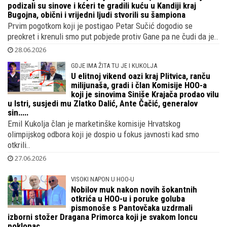
SRCE VATRENO
Roditelji Petra Sučića pucaju od ponosa, Branko i Marijana
podizali su sinove i kćeri te gradili kuću u Kandiji kraj
Bugojna, obični i vrijedni ljudi stvorili su šampiona
Prvim pogotkom koji je postigao Petar Sučić dogodio se
preokret i krenuli smo put pobjede protiv Gane pa ne čudi da je..
28.06.2026
GDJE IMA ŽITA TU JE I KUKOLJA
U elitnoj vikend oazi kraj Plitvica, ranču
milijunaša, gradi i član Komisije HOO-a
koji je sinovima Siniše Krajača prodao vilu
u Istri, susjedi mu Zlatko Dalić, Ante Čačić, generalov
sin.....
Emil Kukolja član je marketinške komisije Hrvatskog
olimpijskog odbora koji je dospio u fokus javnosti kad smo
otkrili..
27.06.2026
VISOKI NAPON U HOO-U
Nobilov muk nakon novih šokantnih
otkrića u HOO-u i poruke goluba
pismonoše s Pantovčaka uzdrmali