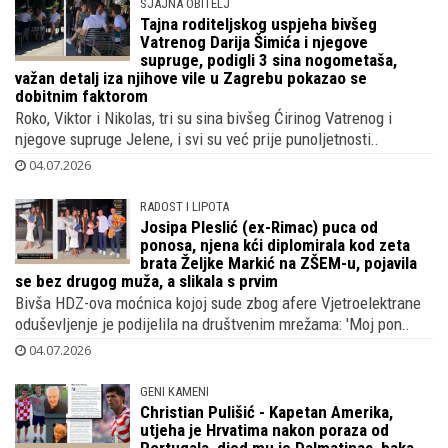
SJAJNA OBITELJ
Tajna roditeljskog uspjeha bivšeg
Vatrenog Darija Šimića i njegove
supruge, podigli 3 sina nogometaša,
važan detalj iza njihove vile u Zagrebu pokazao se
dobitnim faktorom
Roko, Viktor i Nikolas, tri su sina bivšeg Ćirinog Vatrenog i
njegove supruge Jelene, i svi su već prije punoljetnosti..
04.07.2026
RADOST I LIPOTA
Josipa Pleslić (ex-Rimac) puca od
ponosa, njena kći diplomirala kod zeta
brata Željke Markić na ZŠEM-u, pojavila
se bez drugog muža, a slikala s prvim
Bivša HDZ-ova moćnica kojoj sude zbog afere Vjetroelektrane
oduševljenje je podijelila na društvenim mrežama: 'Moj pon..
04.07.2026
GENI KAMENI
Christian Pulišić - Kapetan Amerika,