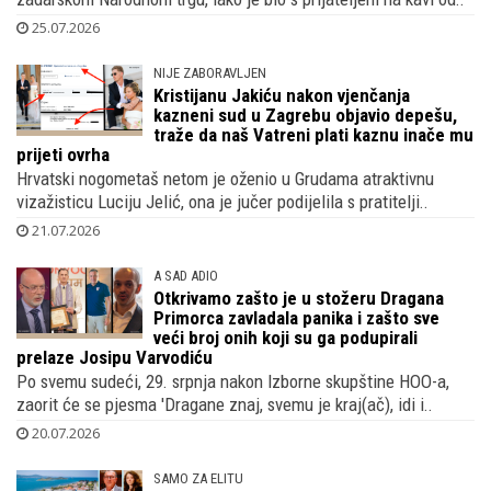
25.07.2026
NIJE ZABORAVLJEN
Kristijanu Jakiću nakon vjenčanja
kazneni sud u Zagrebu objavio depešu,
traže da naš Vatreni plati kaznu inače mu
prijeti ovrha
Hrvatski nogometaš netom je oženio u Grudama atraktivnu
vizažisticu Luciju Jelić, ona je jučer podijelila s pratitelji..
21.07.2026
A SAD ADIO
Otkrivamo zašto je u stožeru Dragana
Primorca zavladala panika i zašto sve
veći broj onih koji su ga podupirali
prelaze Josipu Varvodiću
Po svemu sudeći, 29. srpnja nakon Izborne skupštine HOO-a,
zaorit će se pjesma 'Dragane znaj, svemu je kraj(ač), idi i..
20.07.2026
SAMO ZA ELITU