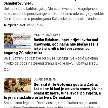
Sanaderovu vladu
Dok je radio u kalifornijskoj Alamedi živio je u iznajmljenom
apartmanu a u pensilvanijskom Bethlehemu udomio ga je doktor
Chris Chapman u prostorijama Katoličke medicinske fondacije
Imperijal.Net
22.07.2026
MUKE PO RAČUNIMA
Bošku Balabanu opet prijeti ovrha nad
imovinom, godinama nije plaćao režije
iako živi u vili s bivšom zaručnicom
bogatog ZG odvjetnika
Bivši Vatreni od rastave od bivše supruge Ive Radić Balaban
nikako da dođe na zelenu granu iako je novu ljubavnu sreću..
2 h
UVIJEK SPREMAN
General Ante Gotovina gušta u Zadru,
kako i ne bi kad je ostvario snove, živi na
osami uz more, tune izvozi po svijetu, a
tu je i neraskidivo ortaštvo s Čermakom
Snimili smo legendu Domovinskog rata u kafiću na glavnom
zadarskom Narodnom trgu, iako je bio s prijateljem na kavi od..