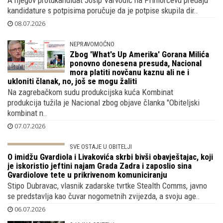
A njegov protukandidat Josip Varvodić na Primorčevu predaju
kandidature s potpisima poručuje da je potpise skupila dir..
08.07.2026
NEPRAVOMOĆNO
Zbog 'What's Up Amerika' Gorana Milića
ponovno donesena presuda, Nacional
mora platiti novčanu kaznu ali ne i
ukloniti članak, no, još se mogu žaliti
Na zagrebačkom sudu produkcijska kuća Kombinat
produkcija tužila je Nacional zbog objave članka "Obiteljski
kombinat n..
07.07.2026
SVE OSTAJE U OBITELJI
O imidžu Gvardiola i Livakovića skrbi bivši
obavještajac, koji je iskoristio jeftini
najam Grada Zadra i zaposlio sina
Gvardiolove tete u prikrivenom komuniciranju
Stipo Dubravac, vlasnik zadarske tvrtke Stealth Comms, javno
se predstavlja kao čuvar nogometnih zvijezda, a svoju age..
06.07.2026