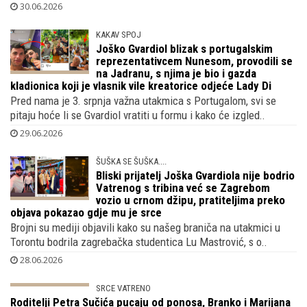
kćerkom nogometnog trenera Josipa Skoblara, na splitskom su..
30.06.2026
KAKAV SPOJ
Joško Gvardiol blizak s portugalskim
reprezentativcem Nunesom, provodili se
na Jadranu, s njima je bio i gazda
kladionica koji je vlasnik vile kreatorice odjeće Lady Di
Pred nama je 3. srpnja važna utakmica s Portugalom, svi se
pitaju hoće li se Gvardiol vratiti u formu i kako će izgled..
29.06.2026
ŠUŠKA SE ŠUŠKA....
Bliski prijatelj Joška Gvardiola nije bodrio
Vatrenog s tribina već se Zagrebom
vozio u crnom džipu, pratiteljima preko
objava pokazao gdje mu je srce
Brojni su mediji objavili kako su našeg braniča na utakmici u
Torontu bodrila zagrebačka studentica Lu Mastrović, s o..
28.06.2026