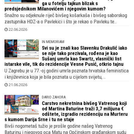
Franjo Arapović treća opcija za
Matešinog nasljednika u HOO-u, gura li
ga u fotelju tajkun blizak s
predsjednikom Milanovićem i njegovim kumom?
Snažno su odjeknule riječ bivšeg košarkaša i bivšeg saborskog
zastupnika HDZ-a o Pavlekici i što je rekao o Pavleku te..
22.06.2026
IN MEMORIAM
Svi su je znali kao Slavenku Drakulić iako
se nije tako prezivala, rođena je kao
Sušanj umrla kao Swartz, vlasnički list
istarske vile, tik do rezidencije Vesne Pusić, otkrio tajnu
U Zagrebu je u 77.-oj godini umrla poznata hrvatska feministica
i književnica koja je bila poznata u cijelom svijetu, ..
21.06.2026
DARIO ZAHORA
Carstvo nekretnina bivšeg Vatrenog koji
od Martina Baturine traži 3,7 milijuna €
odštete, izgradio rezidenciju na Murteru
s kumom Darija Srne i tu ne staje