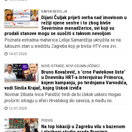
KAKVA NEVOLJA
Dijani Čuljak prijeti ovrha nad imovinom u
režiji njene sestre i to zbog bivše
Severinine menadžerice, svi koji su
prodali stanove mogu se suočiti s takvom nevoljom
Poznata estradna maherica Lidija Samardžija uknjižila se na
luksuzni stan u središtu Zagreba koji je bivša HTV-ova zvi..
14.07.2026
NOVE ISTRAGE, NOVI OSUMNJIČENICI
Bruno Kovačević, s 'crne Pavlekove liste'
u Dnevniku HRT-a intervjuirao Primorca,
kojem kampanju, po tvrdnjama Varvodića,
vodi Siniša Krajač, kojeg Uskok izviđa
Novinar 24sata Ivica Pandžić tvrdi da bi Uskok uskoro mogao
proširiti istragu u aferi Hrvatskog ski saveza, a među no..
12.07.2026
PODVIG
Na top lokaciji u Zagrebu vilu s bazenom
i glazbeni studio grade Branimir