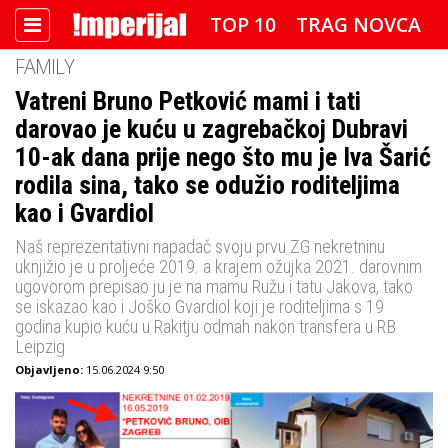
TOP 10
TRAG NOVCA
FAMILY
DETEKTOR
FOTO SPECIJAL
Vatreni Bruno Petković mami i tati
darovao je kuću u zagrebačkoj Dubravi
IMPERIJAL VIDEO
RADAR
10-ak dana prije nego što mu je Iva Šarić
IMPERIJAL & FREETIME
rodila sina, tako se odužio roditeljima
kao i Gvardiol
IMPERIJALOVE POZNATE FACE
Naš reprezentativni napadač svoju prvu ZG nekretninu
uknjižio je u proljeće 2019. a krajem ožujka 2021. darovnim
ugovorom prepisao ju je na mamu Ružu i tatu Jakova, tako
se iskazao kao i Joško Gvardiol koji je roditeljima s 19
godina kupio kuću u Rakitju odmah nakon transfera u RB
Leipzig
Objavljeno:
15.06.2024 9:50