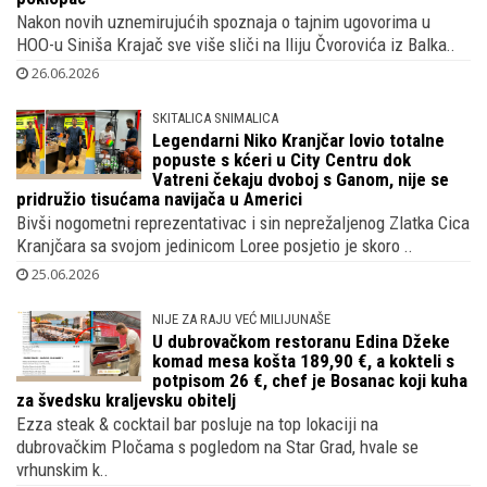
izborni stožer Dragana Primorca koji je svakom loncu
poklopac
Nakon novih uznemirujućih spoznaja o tajnim ugovorima u
HOO-u Siniša Krajač sve više sliči na Iliju Čvorovića iz Balka..
26.06.2026
SKITALICA SNIMALICA
Legendarni Niko Kranjčar lovio totalne
popuste s kćeri u City Centru dok
Vatreni čekaju dvoboj s Ganom, nije se
pridružio tisućama navijača u Americi
Bivši nogometni reprezentativac i sin neprežaljenog Zlatka Cica
Kranjčara sa svojom jedinicom Loree posjetio je skoro ..
25.06.2026
NIJE ZA RAJU VEĆ MILIJUNAŠE
U dubrovačkom restoranu Edina Džeke
komad mesa košta 189,90 €, a kokteli s
potpisom 26 €, chef je Bosanac koji kuha
za švedsku kraljevsku obitelj
Ezza steak & cocktail bar posluje na top lokaciji na
dubrovačkim Pločama s pogledom na Star Grad, hvale se