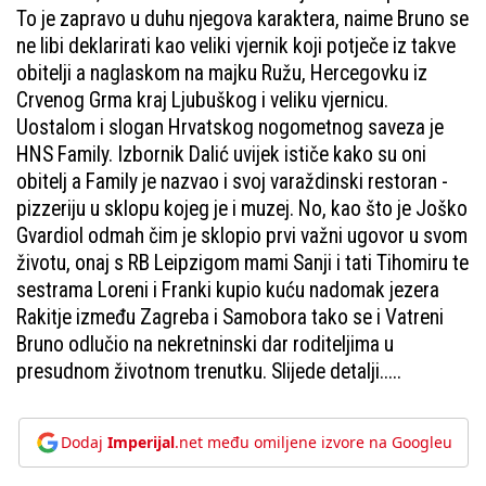
To je zapravo u duhu njegova karaktera, naime Bruno se
ne libi deklarirati kao veliki vjernik koji potječe iz takve
obitelji a naglaskom na majku Ružu, Hercegovku iz
Crvenog Grma kraj Ljubuškog i veliku vjernicu.
Uostalom i slogan Hrvatskog nogometnog saveza je
HNS Family. Izbornik Dalić uvijek ističe kako su oni
obitelj a Family je nazvao i svoj varaždinski restoran -
pizzeriju u sklopu kojeg je i muzej. No, kao što je Joško
Gvardiol odmah čim je sklopio prvi važni ugovor u svom
životu, onaj s RB Leipzigom mami Sanji i tati Tihomiru te
sestrama Loreni i Franki kupio kuću nadomak jezera
Rakitje između Zagreba i Samobora tako se i Vatreni
Bruno odlučio na nekretninski dar roditeljima u
presudnom životnom trenutku. Slijede detalji.....
Dodaj
Imperijal
.net među omiljene izvore na Googleu