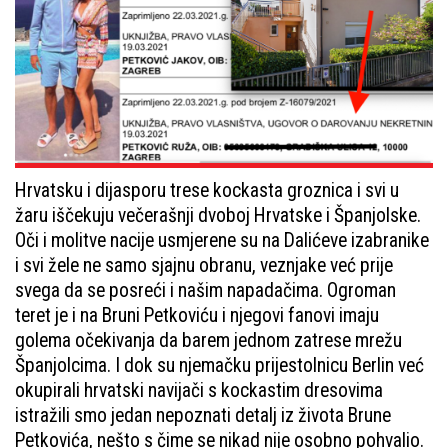
Hrvatsku i dijasporu trese kockasta groznica i svi u
žaru iščekuju večerašnji dvoboj Hrvatske i Španjolske.
Oči i molitve nacije usmjerene su na Dalićeve izabranike
i svi žele ne samo sjajnu obranu, veznjake već prije
svega da se posreći i našim napadačima. Ogroman
teret je i na Bruni Petkoviću i njegovi fanovi imaju
golema očekivanja da barem jednom zatrese mrežu
Španjolcima. I dok su njemačku prijestolnicu Berlin već
okupirali hrvatski navijači s kockastim dresovima
istražili smo jedan nepoznati detalj iz života Brune
Petkovića, nešto s čime se nikad nije osobno pohvalio.