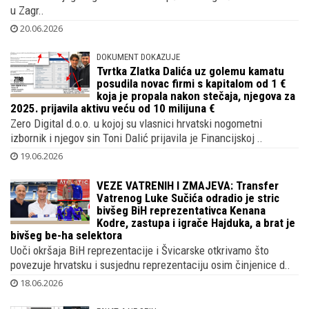
Bivši nogometaš tužio je prošle godine našeg Vatrenog
Baturinu i njegovog oca Matu na Općinskom građanskom sudu
u Zagr..
20.06.2026
DOKUMENT DOKAZUJE
Tvrtka Zlatka Dalića uz golemu kamatu
posudila novac firmi s kapitalom od 1 €
koja je propala nakon stečaja, njegova za
2025. prijavila aktivu veću od 10 milijuna €
Zero Digital d.o.o. u kojoj su vlasnici hrvatski nogometni
izbornik i njegov sin Toni Dalić prijavila je Financijskoj ..
19.06.2026
VEZE VATRENIH I ZMAJEVA: Transfer
Vatrenog Luke Sučića odradio je stric
bivšeg BiH reprezentativca Kenana
Kodre, zastupa i igrače Hajduka, a brat je
bivšeg be-ha selektora
Uoči okršaja BiH reprezentacije i Švicarske otkrivamo što
povezuje hrvatsku i susjednu reprezentaciju osim činjenice d..
18.06.2026