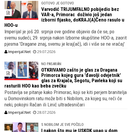
GOTOVO JE GOTOVO
Varvodić TRIJUMFALNO pobijedio bez
VAR-a, Primorac doživio još jedan
izborni fijasko, doKRAJ(A)Čeno rasulo u
HOO-u
Imperijal je još 20. srpnja ove godine objavio da će se, po
svemu sudeći, 29. srpnja nakon Izborne skupštine HOO-a, zaorit
pjesma 'Dragane znaj, svemu je kraj(ač), idi i više se ne vraćaj'
Imperijal.Net
29.07.2026
NO PASARÁN
OTKRIVAMO zašto je glas za Dragana
Primorca kojeg gura 'đavolji odvjetnik'
glas za Krajača, Šegotu, Pavleka koji su
rasturili HOO kao beba zvečku
Postavlja se pitanje kako Primorac, koji se kiti perjem branitelja
u Domovinskom ratu može biti s Nobilom, za kojeg su, reći će
neki, pokojni Račan ili Linić ultradesničari
Imperijal.Net
28.07.2026
S NOBILOM JE SVE POČELO
I nakon što mu je USKOK upao u dom