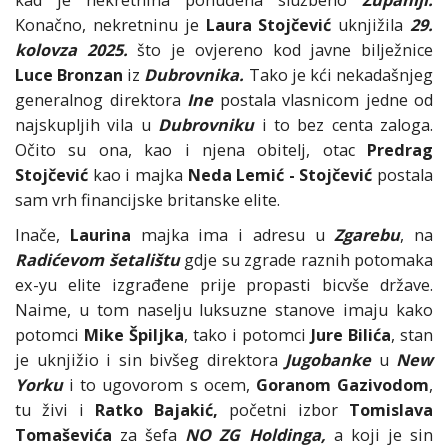
Konačno, nekretninu je
Laura Stojčević
uknjižila
29.
kolovza 2025.
što je ovjereno kod javne bilježnice
Luce Bronzan
iz
Dubrovnika.
Tako je kći nekadašnjeg
generalnog direktora
Ine
postala vlasnicom jedne od
najskupljih vila u
Dubrovniku
i to bez centa zaloga.
Očito su ona, kao i njena obitelj, otac
Predrag
Stojčević
kao i majka
Neda Lemić - Stojčević
postala
sam vrh financijske britanske elite.
Inače,
Laurina
majka ima i adresu u
Zgarebu
, na
Radićevom šetalištu
gdje su zgrade raznih potomaka
ex-yu elite izgrađene prije propasti bicvše države.
Naime, u tom naselju luksuzne stanove imaju kako
potomci
Mike Špiljka
, tako i potomci
Jure Bilića
, stan
je uknjižio i sin bivšeg direktora
Jugobanke
u
New
Yorku
i to ugovorom s ocem,
Goranom Gazivodom
,
tu živi i
Ratko Bajakić,
početni izbor
Tomislava
Tomaševića
za šefa
NO ZG Holdinga,
a koji je sin