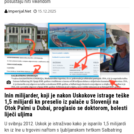
posustaju niti vikendom
Imperijal.Net
15.12.2025
Inin milijarder, koji je nakon Uskokove istrage teške
1,5 milijardi kn preselio iz palače u Sloveniji na
Otok Palmi u Dubai, proglasio se doktorom, bolesti
liječi uljima
U svibnju 2012. Uskok je istraživao kako je isparilo 1,5 milijardi
kn iz Ine u trgovini naftom s ljubljanskom tvrtkom Salbatring