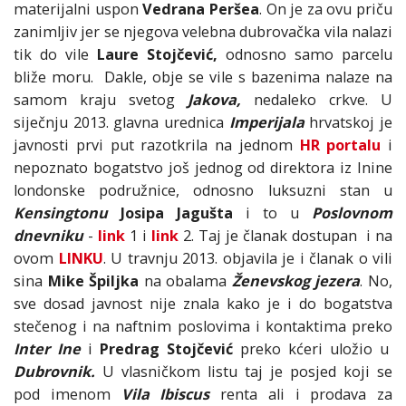
materijalni uspon
Vedrana Peršea
. On je za ovu priču
zanimljiv jer se njegova velebna dubrovačka vila nalazi
tik do vile
Laure Stojčević,
odnosno samo parcelu
bliže moru. Dakle, obje se vile s bazenima nalaze na
samom kraju svetog
Jakova,
nedaleko crkve. U
siječnju 2013. glavna urednica
Imperijala
hrvatskoj je
javnosti prvi put razotkrila na jednom
HR portalu
i
nepoznato bogatstvo još jednog od direktora iz Inine
londonske podružnice, odnosno luksuzni stan u
Kensingtonu
Josipa Jagušta
i to u
Poslovnom
dnevniku
-
link
1 i
link
2. Taj je članak dostupan i na
ovom
LINKU
. U travnju 2013. objavila je i članak o vili
sina
Mike Špiljka
na obalama
Ženevskog jezera
. No,
sve dosad javnost nije znala kako je i do bogatstva
stečenog i na naftnim poslovima i kontaktima preko
Inter
Ine
i
Predrag Stojčević
preko kćeri uložio u
Dubrovnik.
U vlasničkom listu taj je posjed koji se
pod imenom
Vila Ibiscus
renta ali i prodava za