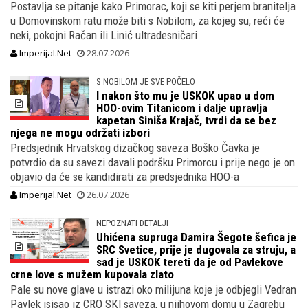
Postavlja se pitanje kako Primorac, koji se kiti perjem branitelja
u Domovinskom ratu može biti s Nobilom, za kojeg su, reći će
neki, pokojni Račan ili Linić ultradesničari
Imperijal.Net
28.07.2026
S NOBILOM JE SVE POČELO
I nakon što mu je USKOK upao u dom
HOO-ovim Titanicom i dalje upravlja
kapetan Siniša Krajač, tvrdi da se bez
njega ne mogu održati izbori
Predsjednik Hrvatskog dizačkog saveza Boško Čavka je
potvrdio da su savezi davali podršku Primorcu i prije nego je on
objavio da će se kandidirati za predsjednika HOO-a
Imperijal.Net
26.07.2026
NEPOZNATI DETALJI
Uhićena supruga Damira Šegote šefica je
SRC Svetice, prije je dugovala za struju, a
sad je USKOK tereti da je od Pavlekove
crne love s mužem kupovala zlato
Pale su nove glave u istrazi oko milijuna koje je odbjegli Vedran
Pavlek isisao iz CRO SKI saveza, u njihovom domu u Zagrebu