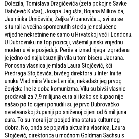
Dolezila, Tomislava Dragičevića (zeta pokojne Savke
Dabčević Kučar), Josipa Jagušta, Bojana Milkovića,
Jasminka Umičevića, Željka Vrbanovića..., svi su se
situirali a većina spomenutih stekla je neslućeno
vrijedne nekretnine ne samo u Hrvatskoj već i Londonu.
U Dubrovniku na top poziciji, višemilijunski vrijednu
modernu vile posjeduju Perše a iznad njega izgrađena
je jedno od najluksuznijih vila u tom biseru Jadrana.
Ponosna vlasnica je mlada Laura Stojčević, kći
Predraga Stojčevića, bivšeg direktora u Inter Ini te
unuka Vladimira Vlade Lemića, nekadašnjeg prvog
čovjeka Ine iz doba komunizma. Vilu su bivši vlasnici
prodavali za 7,9 milijuna eura ali kako se kupac nije
našao po to cijeni ponudili su je prvo Dubrovačko
neretvanskoj županiji po sniženoj cijeni od 6 milijuna
eura. To su morali jer posjed ima status kulturnog
dobra. No, onda se pojavila aktualna vlasnica, Laura
Stojčević, direktorica u moćnom Goldman Sachsu s