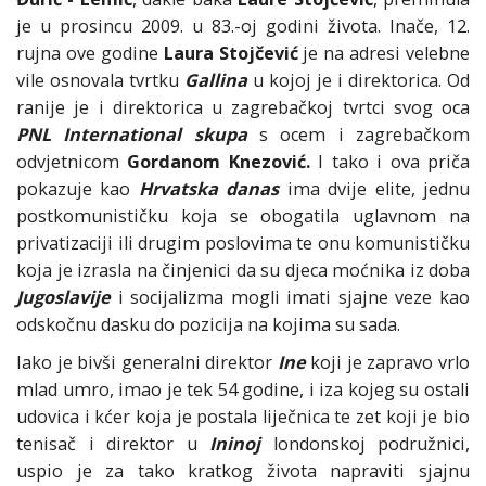
je u prosincu 2009. u 83.-oj godini života. Inače, 12.
rujna ove godine
Laura Stojčević
je na adresi velebne
vile osnovala tvrtku
Gallina
u kojoj je i direktorica. Od
ranije je i direktorica u zagrebačkoj tvrtci svog oca
PNL
International skupa
s ocem i zagrebačkom
odvjetnicom
Gordanom Knezović.
I tako i ova priča
pokazuje kao
Hrvatska danas
ima dvije elite, jednu
postkomunističku koja se obogatila uglavnom na
privatizaciji ili drugim poslovima te onu komunističku
koja je izrasla na činjenici da su djeca moćnika iz doba
Jugoslavije
i socijalizma mogli imati sjajne veze kao
odskočnu dasku do pozicija na kojima su sada.
Iako je bivši generalni direktor
Ine
koji je zapravo vrlo
mlad umro, imao je tek 54 godine, i iza kojeg su ostali
udovica i kćer koja je postala liječnica te zet koji je bio
tenisač i direktor u
Ininoj
londonskoj podružnici,
uspio je za tako kratkog života napraviti sjajnu