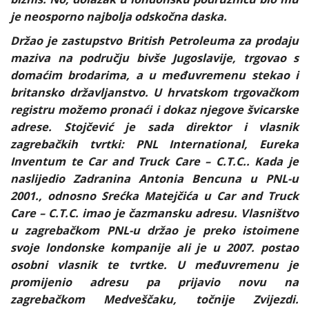
je neosporno najbolja odskočna daska.
Držao je zastupstvo British Petroleuma za prodaju
maziva na području bivše Jugoslavije, trgovao s
domaćim brodarima, a u međuvremenu stekao i
britansko državljanstvo. U hrvatskom trgovačkom
registru možemo pronaći i dokaz njegove švicarske
adrese. Stojčević je sada direktor i vlasnik
zagrebačkih tvrtki: PNL International, Eureka
Inventum te Car and Truck Care – C.T.C.. Kada je
naslijedio Zadranina Antonia Bencuna u PNL-u
2001., odnosno Srećka Matejčića u Car and Truck
Care – C.T.C. imao je čazmansku adresu. Vlasništvo
u zagrebačkom PNL-u držao je preko istoimene
svoje londonske kompanije ali je u 2007. postao
osobni vlasnik te tvrtke. U međuvremenu je
promijenio adresu pa prijavio novu na
zagrebačkom Medveščaku, točnije Zvijezdi.