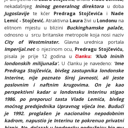
nekadašnjeg
Ininog generalnog direktora
u doba
Jugoslavije
te kćer
Predraga Stojčevića
i
Nade
Lemić - Stojčević.
Atraktivna
Laura
živi u
Londonu
na
elitnom mjestu u blizini
Buckinghamske palače,
odnosno u srcu britanske metropole koja nosi naziv
City of Westminster.
Glavna urednica portala
Imperijal.net
o njezinom ocu,
Predragu Stojčeviću,
pisala je prije 12 godina u
članku:
'Klub Ininih
londonskih milijunaša'.
U članku je navedeno:
'Ime
Predraga Stojčevića, bivšeg zastupnika londonske
Interine, nije poznato široj javnosti, ali jeste
poslovnim i naftnim krugovima. On je kao
perspektivni kadar u londonsku Interinu stigao
1986. po preporuci tasta Vlade Lemića, bivšeg
moćnog predsjednika Upravnog vijeća Ine. Budući
je 1992. proglašen je nacionalno nepodobnim
kadrom, napustio je Interinu te pokrenuo privatni
biznis. No, dolazak u londonsku podružnicu bio mu