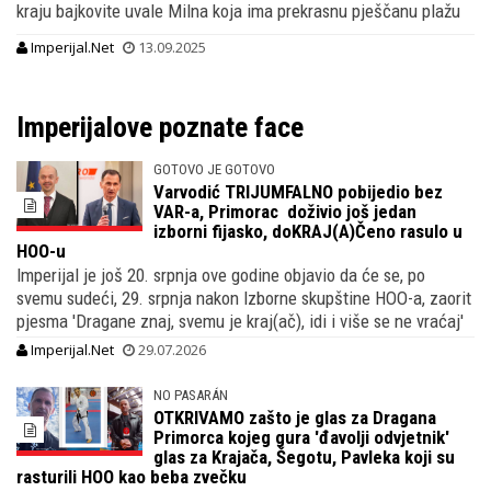
kraju bajkovite uvale Milna koja ima prekrasnu pješčanu plažu
Imperijal.Net
13.09.2025
Imperijalove poznate face
GOTOVO JE GOTOVO
Varvodić TRIJUMFALNO pobijedio bez
VAR-a, Primorac doživio još jedan
izborni fijasko, doKRAJ(A)Čeno rasulo u
HOO-u
Imperijal je još 20. srpnja ove godine objavio da će se, po
svemu sudeći, 29. srpnja nakon Izborne skupštine HOO-a, zaorit
pjesma 'Dragane znaj, svemu je kraj(ač), idi i više se ne vraćaj'
Imperijal.Net
29.07.2026
NO PASARÁN
OTKRIVAMO zašto je glas za Dragana
Primorca kojeg gura 'đavolji odvjetnik'
glas za Krajača, Šegotu, Pavleka koji su
rasturili HOO kao beba zvečku