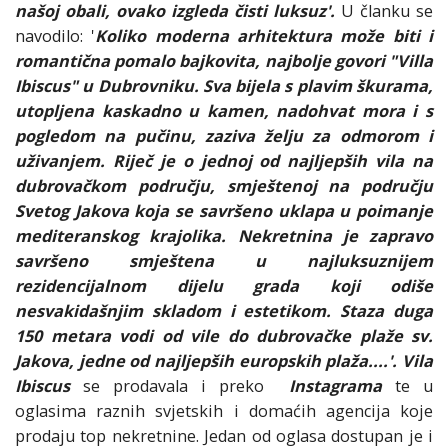
našoj obali, ovako izgleda čisti luksuz'.
U članku se
navodilo: '
Koliko moderna arhitektura može biti i
romantična pomalo bajkovita, najbolje govori "Villa
Ibiscus" u Dubrovniku. Sva bijela s plavim škurama,
utopljena kaskadno u kamen, nadohvat mora i s
pogledom na pučinu, zaziva želju za odmorom i
uživanjem. Riječ je o jednoj od najljepših vila na
dubrovačkom području, smještenoj na području
Svetog Jakova koja se savršeno uklapa u poimanje
mediteranskog krajolika. Nekretnina je zapravo
savršeno smještena u najluksuznijem
rezidencijalnom dijelu grada koji odiše
nesvakidašnjim skladom i estetikom. Staza duga
150 metara vodi od vile do dubrovačke plaže sv.
Jakova, jedne od najljepših europskih plaža....'.
Vila
Ibiscus
se prodavala i preko
Instagrama
te u
oglasima raznih svjetskih i domaćih agencija koje
prodaju top nekretnine. Jedan od oglasa dostupan je i