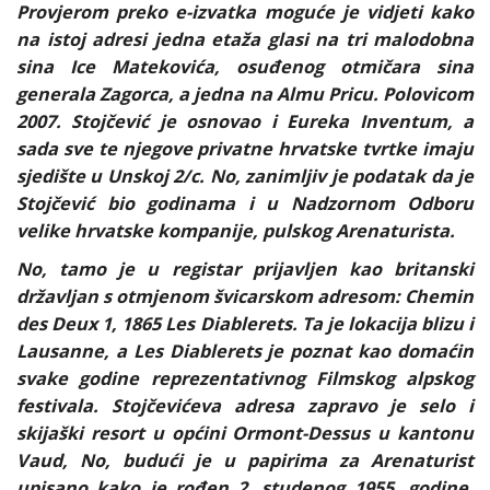
Provjerom preko e-izvatka moguće je vidjeti kako
na istoj adresi jedna etaža glasi na tri malodobna
sina Ice Matekovića, osuđenog otmičara sina
generala Zagorca, a jedna na Almu Pricu. Polovicom
2007. Stojčević je osnovao i Eureka Inventum, a
sada sve te njegove privatne hrvatske tvrtke imaju
sjedište u Unskoj 2/c. No, zanimljiv je podatak da je
Stojčević bio godinama i u Nadzornom Odboru
velike hrvatske kompanije, pulskog Arenaturista.
No, tamo je u registar prijavljen kao britanski
državljan s otmjenom švicarskom adresom: Chemin
des Deux 1, 1865 Les Diablerets. Ta je lokacija blizu i
Lausanne, a Les Diablerets je poznat kao domaćin
svake godine reprezentativnog Filmskog alpskog
festivala. Stojčevićeva adresa zapravo je selo i
skijaški resort u općini Ormont-Dessus u kantonu
Vaud, No, budući je u papirima za Arenaturist
upisano kako je rođen 2. studenog 1955. godine,