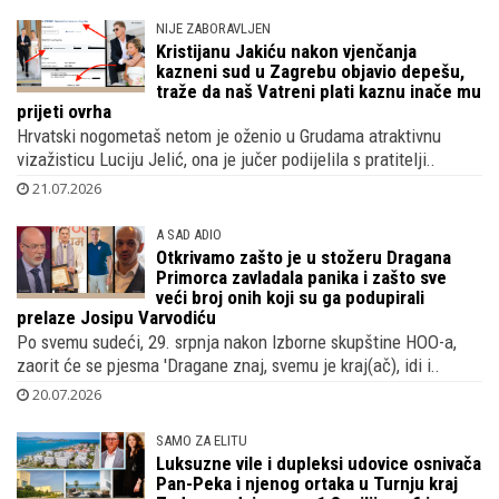
NIJE ZABORAVLJEN
Kristijanu Jakiću nakon vjenčanja
kazneni sud u Zagrebu objavio depešu,
traže da naš Vatreni plati kaznu inače mu
prijeti ovrha
Hrvatski nogometaš netom je oženio u Grudama atraktivnu
vizažisticu Luciju Jelić, ona je jučer podijelila s pratitelji..
21.07.2026
A SAD ADIO
Otkrivamo zašto je u stožeru Dragana
Primorca zavladala panika i zašto sve
veći broj onih koji su ga podupirali
prelaze Josipu Varvodiću
Po svemu sudeći, 29. srpnja nakon Izborne skupštine HOO-a,
zaorit će se pjesma 'Dragane znaj, svemu je kraj(ač), idi i..
20.07.2026
SAMO ZA ELITU
Luksuzne vile i dupleksi udovice osnivača
Pan-Peka i njenog ortaka u Turnju kraj