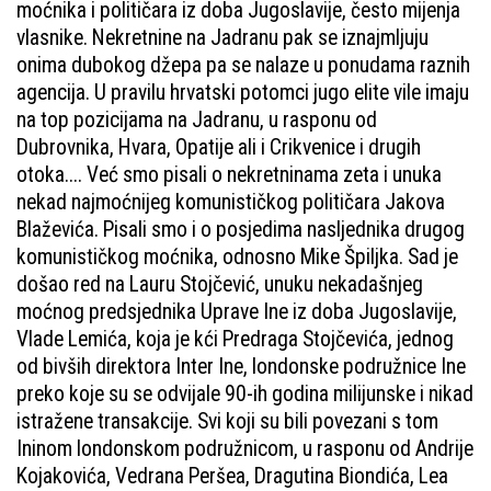
moćnika i političara iz doba Jugoslavije, često mijenja
vlasnike. Nekretnine na Jadranu pak se iznajmljuju
onima dubokog džepa pa se nalaze u ponudama raznih
agencija. U pravilu hrvatski potomci jugo elite vile imaju
na top pozicijama na Jadranu, u rasponu od
Dubrovnika, Hvara, Opatije ali i Crikvenice i drugih
otoka.... Već smo pisali o nekretninama zeta i unuka
nekad najmoćnijeg komunističkog političara Jakova
Blaževića. Pisali smo i o posjedima nasljednika drugog
komunističkog moćnika, odnosno Mike Špiljka. Sad je
došao red na Lauru Stojčević, unuku nekadašnjeg
moćnog predsjednika Uprave Ine iz doba Jugoslavije,
Vlade Lemića, koja je kći Predraga Stojčevića, jednog
od bivših direktora Inter Ine, londonske podružnice Ine
preko koje su se odvijale 90-ih godina milijunske i nikad
istražene transakcije. Svi koji su bili povezani s tom
Ininom londonskom podružnicom, u rasponu od Andrije
Kojakovića, Vedrana Peršea, Dragutina Biondića, Lea