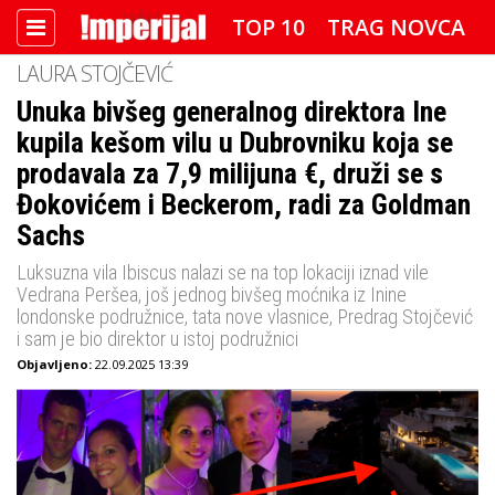
TOP 10
TRAG NOVCA
LAURA STOJČEVIĆ
DETEKTOR
FOTO SPECIJAL
Unuka bivšeg generalnog direktora Ine
kupila kešom vilu u Dubrovniku koja se
IMPERIJAL VIDEO
RADAR
prodavala za 7,9 milijuna €, druži se s
IMPERIJAL & FREETIME
Đokovićem i Beckerom, radi za Goldman
Sachs
IMPERIJALOVE POZNATE FACE
Luksuzna vila Ibiscus nalazi se na top lokaciji iznad vile
Vedrana Peršea, još jednog bivšeg moćnika iz Inine
londonske podružnice, tata nove vlasnice, Predrag Stojčević
i sam je bio direktor u istoj podružnici
Objavljeno:
22.09.2025 13:39