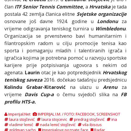
član
ITF Senior Tennis Committee,
a
Hrvatska
je tada
postala 42 zemlja članica elitne
Svjetske organizacije
osnovane još davne 1924. godine u
Londonu
za
vrijeme odigravanja teniskog turnira u
Wimbledonu
.
Organizacija se prvenstveno bavi humanitarnim i
filantropskim radom u cilju promocije tenisa kao
sporta i pomaganju mladih i talentiranih igrača i
igračica kojima je potrebna pomoć u razvoju sportske
karijere prije potpisivanja ugovora s nekim od
agenata.
Laurin
otac je kao potpredsjednik
Hrvatskog
teniskog saveza
2016. dočekao tadašnju predsjednicu
Kolindu Grabar-Kitarović
na ulazu u
Arenu
za
vrijeme
Davis Cup-a
o čemu svjedoči slika na
FB
profilu HTS-a.
Imperijal.Net
IMPERIJAL I.M. / FOTO: FACEBOOK, SCREENSHOT
laura stojčević
laura stojcevic
predrag stojčević
ina
vladimir lemić
nada lemić stojčević
vila ibiscus
goldman sachs
Imperijalove poznate face
Radar