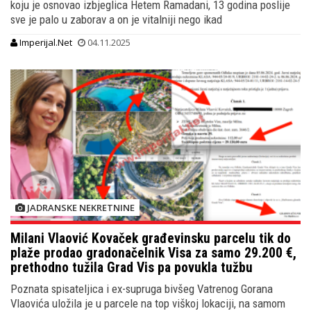
koju je osnovao izbjeglica Hetem Ramadani, 13 godina poslije
sve je palo u zaborav a on je vitalniji nego ikad
Imperijal.Net
04.11.2025
JADRANSKE NEKRETNINE
Milani Vlaović Kovaček građevinsku parcelu tik do
plaže prodao gradonačelnik Visa za samo 29.200 €,
prethodno tužila Grad Vis pa povukla tužbu
Poznata spisateljica i ex-supruga bivšeg Vatrenog Gorana
Vlaovića uložila je u parcele na top viškoj lokaciji, na samom