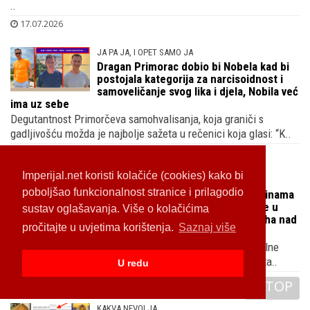
..
17.07.2026
JA PA JA, I OPET SAMO JA
Dragan Primorac dobio bi Nobela kad bi
postojala kategorija za narcisoidnost i
samoveličanje svog lika i djela, Nobila već
ima uz sebe
Degutantnost Primorčeva samohvalisanja, koja graniči s
gadljivošću možda je najbolje sažeta u rečenici koja glasi: “K..
16.07.2026
Imperijal.net koristi kolačiće (cookies) kako bi
PENZIONERSKE MUKE
poboljšao funkcionalnost stranice i prilagodio
Mama hrvatskog predsjednika godinama
nije plaćala račune za vodu i smeće u
sustav oglašavanja. Više o kolačićima
kući na moru, prijeti joj četvrta ovrha nad
pročitajte u uvjetima korištenja.
Saznaj više
imovinom u zadnje dvije godine.
Umirovljenica Đurđica Milanović sve je češće meta prisilne
naplate, nije joj lako nakon smrti muža i mlađeg sina a sta..
U redu
15.07.2026
TOP
KAKVA NEVOLJA