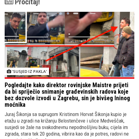
Pročitaj!
'SUSJED IZ PAKLA'
Pogledajte kako direktor rovinjske Maistre prijeti
da bi spriječio snimanje građevinskih radova koje
bez dozvole izvodi u Zagrebu, sin je bivšeg Ininog
moćnika
Juraj Šikonja sa suprugom Kristinom Horvat Šikonja kupio je
etažu u zgradi na križanju Belostenčeve i ulice Medveščak,
susjedi se žale na svakodnevnu nepodnošljivu buku, cijela im
zgrada, stara tek 20 godina, vibrira kao da je potres, radovi ne