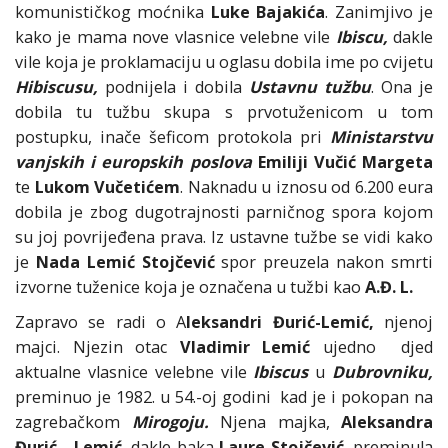
komunističkog moćnika
Luke Bajakića
. Zanimjivo je
kako je mama nove vlasnice velebne vile
Ibiscu,
dakle
vile koja je proklamaciju u oglasu dobila ime po cvijetu
Hibiscusu,
podnijela i dobila
Ustavnu tužbu
. Ona je
dobila tu tužbu skupa s prvotuženicom u tom
postupku, inače šeficom protokola pri
Ministarstvu
vanjskih i europskih poslova
Emiliji Vučić
Margeta
te
Lukom Vučetićem
. Naknadu u iznosu od 6.200 eura
dobila je zbog dugotrajnosti parničnog spora kojom
su joj povrijeđena prava. Iz ustavne tužbe se vidi kako
je
Nada Lemić Stojčević
spor preuzela nakon smrti
izvorne tuženice koja je označena u tužbi kao
A.Đ. L.
Zapravo se radi o A
leksandri Đurić-Lemić,
njenoj
majci. Njezin otac
Vladimir Lemić
ujedno djed
aktualne vlasnice velebne vile
Ibiscus
u
Dubrovniku,
preminuo je 1982. u 54.-oj godini kad je i pokopan na
zagrebačkom
Mirogoju.
Njena majka,
Aleksandra
Đurić - Lemić
, dakle baka
Laure Stojčević
, preminula