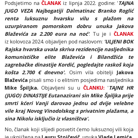
Podsjetimo na
ČLANAK
iz lipnja 2022. godine: '
TAJNA
JUGO VEZA Najbogatiji Dalmatinac Branko Roglić
renta luksuznu hvarsku vilu s plažom na
uzurpiranom pomorskom dobru unuka Jakova
Blaževića za 2.200 eura na noć'
. Tu je i
ČLANAK
iz kolovoza 2024. objavljen pod naslovom:
'ULJENI BOK
Rajska hvarska uvala skriva rezidencije nasljednika
komunističke elite Blaževića i Bilandžića te
zagrebačke dinastije Kordić, pogledajte raskoš koja
košta 2.700 € dnevno'.
Osim vila obitelji
Jakova
Blaževića
pisali smo i o elitnim posjedima nasljednika
Mike Špiljka.
Objavljeni su u
ČLANKU:
'
TAJNE HR
(JUGO) DINASTIJE Eutanazirani sin Mike Špiljka prije
smrti kćeri Vanji darovao jednu od dvije velebne
vile kraj Novog Vinodolskog s privatnim plažama, a
sina Nikolu isključio iz vlasništva'.
No, članak koji slijedi posvetit ćemo luksuznoj vili koja
je uknjižena na
Lauru Stojčevič
, unuka
Vlade Lemića,