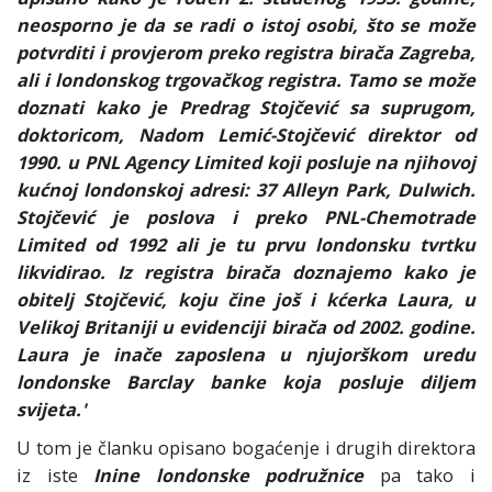
neosporno je da se radi o istoj osobi, što se može
potvrditi i provjerom preko registra birača Zagreba,
ali i londonskog trgovačkog registra. Tamo se može
doznati kako je Predrag Stojčević sa suprugom,
doktoricom, Nadom Lemić-Stojčević direktor od
1990. u PNL Agency Limited koji posluje na njihovoj
kućnoj londonskoj adresi: 37 Alleyn Park, Dulwich.
Stojčević je poslova i preko PNL-Chemotrade
Limited od 1992 ali je tu prvu londonsku tvrtku
likvidirao. Iz registra birača doznajemo kako je
obitelj Stojčević, koju čine još i kćerka Laura, u
Velikoj Britaniji u evidenciji birača od 2002. godine.
Laura je inače zaposlena u njujorškom uredu
londonske Barclay banke koja posluje diljem
svijeta.'
U tom je članku opisano bogaćenje i drugih direktora
iz iste
Inine londonske podružnice
pa tako i