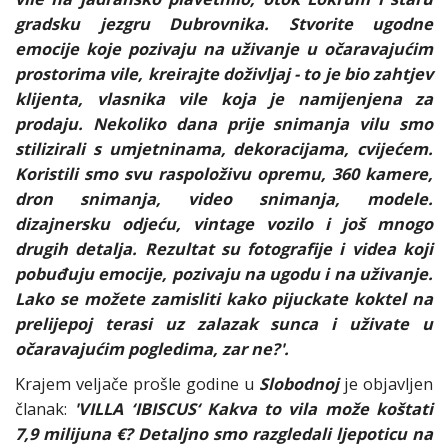
gradsku jezgru Dubrovnika. Stvorite ugodne
emocije koje pozivaju na uživanje u očaravajućim
prostorima vile, kreirajte doživljaj - to je bio zahtjev
klijenta, vlasnika vile koja je namijenjena za
prodaju. Nekoliko dana prije snimanja vilu smo
stilizirali s umjetninama, dekoracijama, cvijećem.
Koristili smo svu raspoloživu opremu, 360 kamere,
dron snimanja, video snimanja, modele.
dizajnersku odjeću, vintage vozilo i još mnogo
drugih detalja. Rezultat su fotografije i videa koji
pobuđuju emocije, pozivaju na ugodu i na uživanje.
Lako se možete zamisliti kako pijuckate koktel na
prelijepoj terasi uz zalazak sunca i uživate u
očaravajućim pogledima, zar ne?'.
Krajem veljače prošle godine u
Slobodnoj
je objavljen
članak:
'VILLA ‘IBISCUS‘ Kakva to vila može koštati
7,9 milijuna €? Detaljno smo razgledali ljepoticu na