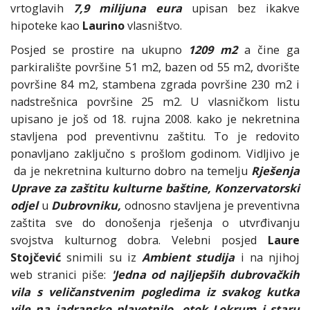
vrtoglavih
7,9 milijuna eura
upisan bez ikakve
hipoteke kao
Laurino
vlasništvo.
Posjed se prostire na ukupno
1209 m2
a čine ga
parkiralište površine 51 m2, bazen od 55 m2, dvorište
površine 84 m2, stambena zgrada površine 230 m2 i
nadstrešnica površine 25 m2. U vlasničkom listu
upisano je još od 18. rujna 2008. kako je nekretnina
stavljena pod preventivnu zaštitu. To je redovito
ponavljano zaključno s prošlom godinom. Vidljivo je
da je nekretnina kulturno dobro na temelju
Rješenja
Uprave za zaštitu kulturne baštine, Konzervatorski
odjel
u
Dubrovniku,
odnosno stavljena je preventivna
zaštita sve do donošenja rješenja o utvrđivanju
svojstva kulturnog dobra. Velebni posjed
Laure
Stojčević
snimili su iz
Ambient studija
i na njihoj
web stranici piše:
'Jedna od najljepših dubrovačkih
vila s veličanstvenim pogledima iz svakog kutka
vile na jadransko plavetnilo, otok Lokrum i staru