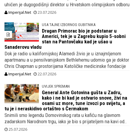
uhićen je dugogodišnji direktor u Hrvatskom olimpijskom odboru
Imperijal.Net
23.07.2026
USA TAJNE IZBORNOG GUBITNIKA
Dragan Primorac bio je podstanar u
Americi, tek je u Zagrebu kupio 5-sobni
stan na Pantovčaku kad je ušao u
Sanaderovu vladu
Dok je radio u kalifornijskoj Alamedi živio je u iznajmljenom
apartmanu a u pensilvanijskom Bethlehemu udomio ga je doktor
Chris Chapman u prostorijama Katoličke medicinske fondacije
Imperijal.Net
22.07.2026
UVIJEK SPREMAN
General Ante Gotovina gušta u Zadru,
kako i ne bi kad je ostvario snove, živi na
osami uz more, tune izvozi po svijetu, a
tu je i neraskidivo ortaštvo s Čermakom
Snimili smo legendu Domovinskog rata u kafiću na glavnom
zadarskom Narodnom trgu, iako je bio s prijateljem na kavi od..
25.07.2026