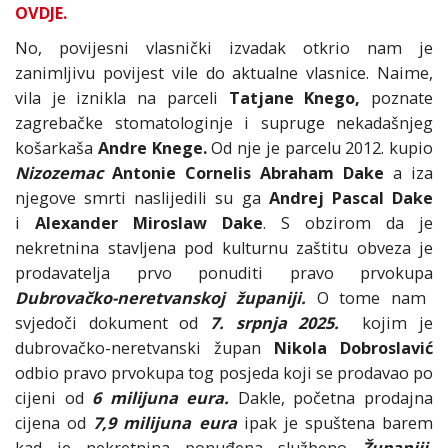
OVDJE.
No, povijesni vlasnički izvadak otkrio nam je
zanimljivu povijest vile do aktualne vlasnice. Naime,
vila je iznikla na parceli
Tatjane Knego,
poznate
zagrebačke stomatologinje i supruge nekadašnjeg
košarkaša
Andre Knege.
Od nje je parcelu 2012. kupio
Nizozemac
Antonie Cornelis
Abraham Dake
a iza
njegove smrti naslijedili su ga
Andrej Pascal Dake
i
Alexander Miroslaw Dake
. S obzirom da je
nekretnina stavljena pod kulturnu zaštitu obveza je
prodavatelja prvo ponuditi pravo prvokupa
Dubrovačko-neretvanskoj županiji.
O tome nam
svjedoči dokument od
7. srpnja 2025.
kojim je
dubrovačko-neretvanski župan
Nikola Dobroslavić
odbio pravo prvokupa tog posjeda koji se prodavao po
cijeni od
6 milijuna eura.
Dakle, početna prodajna
cijena od
7,9 milijuna eura
ipak je spuštena barem
kad je nekretnina ponuđena službeno
Županiji.