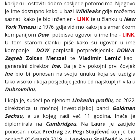
karijeru i ostaviti dobro nasljeđe potomcima. Njegovo
je ime dostupno kako u bazi
Wikileaks
gdje možemo
saznati kako je bio inženjer -
LINK
te u članku u
New
York Timesu
iz 1976. gdje vidimo kako je s američkom
kompanijom
Dow
potpisao ugovor u ime Ine -
LINK.
U tom starom članku piše kako su ugovor u ime
kompanje
DOW
potpisali potpredsjednik
DOW-a
Zagreb
Zoltan Merszei
te
Vladimir Lemi
ć
kao
generalni direktor
Ine.
Da je živ pokojni prvi čovjek
Ine
bio bi ponosan na svoju unuku koja se uzdigla
tako visoko i koja posjeduje jednu od najskupljih vila u
Dubrovniku.
I koja je, sudeći po njenom
LinkedIn profilu,
od 2022.
direktorica u moćnoj investicijskoj banci
Goldman
Sachsu,
a za kojeg radi već 11 godina. Inače je
diplomirala na
Cambridgeu
. Na
Lauru
je zacijelo
ponosan i otac
Predrag
zv.
Pegi Stojčević
koji je bio
osnivač
IC Croatia
2019. u
Londonu
.
Stojčević
je bio i