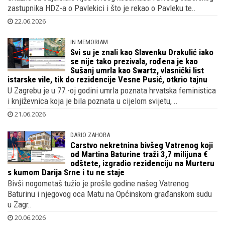
zastupnika HDZ-a o Pavlekici i što je rekao o Pavleku te..
22.06.2026
IN MEMORIAM
Svi su je znali kao Slavenku Drakulić iako
se nije tako prezivala, rođena je kao
Sušanj umrla kao Swartz, vlasnički list
istarske vile, tik do rezidencije Vesne Pusić, otkrio tajnu
U Zagrebu je u 77.-oj godini umrla poznata hrvatska feministica
i književnica koja je bila poznata u cijelom svijetu, ..
21.06.2026
DARIO ZAHORA
Carstvo nekretnina bivšeg Vatrenog koji
od Martina Baturine traži 3,7 milijuna €
odštete, izgradio rezidenciju na Murteru
s kumom Darija Srne i tu ne staje
Bivši nogometaš tužio je prošle godine našeg Vatrenog
Baturinu i njegovog oca Matu na Općinskom građanskom sudu
u Zagr..
20.06.2026