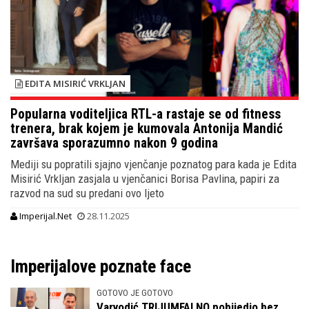
EDITA MISIRIĆ VRKLJAN
Popularna voditeljica RTL-a rastaje se od fitness
trenera, brak kojem je kumovala Antonija Mandić
završava sporazumno nakon 9 godina
Mediji su popratili sjajno vjenčanje poznatog para kada je Edita
Misirić Vrkljan zasjala u vjenčanici Borisa Pavlina, papiri za
razvod na sud su predani ovo ljeto
Imperijal.Net
28.11.2025
Imperijalove poznate face
GOTOVO JE GOTOVO
Varvodić TRIJUMFALNO pobijedio bez