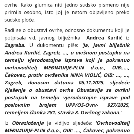
ovrhe. Kako glumica niti jedno sudsko pismeno nije
primila osobno, isto joj je netom objavljeno preko
sudske ploče.
Radi se o obustavi ovrhe, odnosno dokumentu koji je
potpisala v.d. javnog bilježnika
Andrea Kurilić
iz
Zagreba.
U dukomentu piše:
'Ja, javni bilježnik
Andrea Kurilić, Zagreb, ..., u ovršnom postupku na
temelju vjerodostojne isprave koji je pokrenuo
ovrhovoditelj MEĐIMURJE-PLIN d.o.o., OIB:....,
Čakovec, protiv ovršenika NINA VIOLIĆ, OIB: ..., ...,
Zagreb, donosim datuma 06.11.2025. sljedeće
Rješenje o obustavi ovrhe Obustavlja se ovršni
postupak na temelju vjerodostojne isprave pod
poslovnim brojem UPP/OS-Ovrv- 927/2025,
temeljem članka 281. stavka 8. Ovršnog zakona.'
Iz
Obrazloženja
je vidljvo sljedeće:
'Ovrhovoditelj
MEĐIMURJE-PLIN d.o.o., OIB: ...., Čakovec, pokrenuo