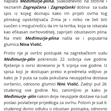
naplata
Međimurje-plina.
Svakodnevno na stotine i
neznanih
Zagrepčana
i
Zagrepčanki
dobiva sa suda
spis iz kojeg doznaju kako im prijeti ovrha tog
plinskog opskrbljivača. Zima je i nitko ne želi biti
suočen s mogućnošću da im ta tvrtka, koja se iskazala
kao efikasan ovrhovoditelj, zaprijeti obustavom plina.
Na meti
Međimurje-plina
našla se i popularna
glumica
Nina Violić.
Protiv nje je ovršni postupak na zagrebačkom sudu
Međimurje-plin
pokrenulo 22. svibnja ove godine.
Rješenje o ovrsi doneseno je 9. srpnja ove godine. Iz
spisa koji je dostupan preko e-predmeta vidljivo je
kako je 3 puta sa suda pokušana neuspješna dostava
ovršenici, odnosno glumici
Nini Violić.
Zadnji put 26.
studenog ove godine. No, zanimljivo je kako je
Međimurje -plin
nakon dvije neuspjele dostave na sud
poslao povlačenje prijedloga za ovrhu. Potom je sud 6.
studenog donio odluku o obustavi postupka, odnosno