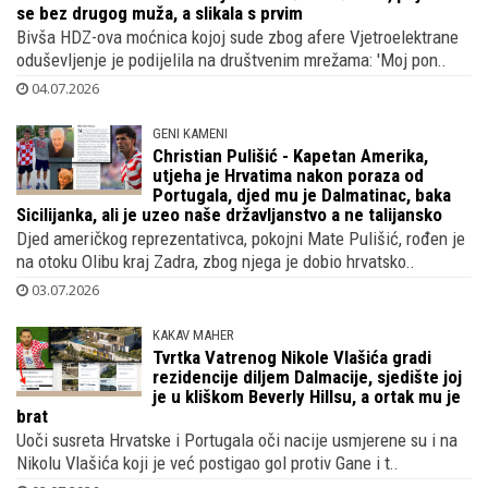
se bez drugog muža, a slikala s prvim
Bivša HDZ-ova moćnica kojoj sude zbog afere Vjetroelektrane
oduševljenje je podijelila na društvenim mrežama: 'Moj pon..
04.07.2026
GENI KAMENI
Christian Pulišić - Kapetan Amerika,
utjeha je Hrvatima nakon poraza od
Portugala, djed mu je Dalmatinac, baka
Sicilijanka, ali je uzeo naše državljanstvo a ne talijansko
Djed američkog reprezentativca, pokojni Mate Pulišić, rođen je
na otoku Olibu kraj Zadra, zbog njega je dobio hrvatsko..
03.07.2026
KAKAV MAHER
Tvrtka Vatrenog Nikole Vlašića gradi
rezidencije diljem Dalmacije, sjedište joj
je u kliškom Beverly Hillsu, a ortak mu je
brat
Uoči susreta Hrvatske i Portugala oči nacije usmjerene su i na
Nikolu Vlašića koji je već postigao gol protiv Gane i t..