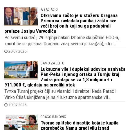
A SAD ADIO
Otkrivamo zašto je u stožeru Dragana
Primorca zavladala panika i zašto sve
veći broj onih koji su ga podupirali
prelaze Josipu Varvodiću
Po svemu sudeći, 29. srpnja nakon Izborne skupštine HOO-a,
zaorit će se pjesma 'Dragane znaj, svemu je kraj(ač), idi i..
20.07.2026
SAMO ZA ELITU
Luksuzne vile i dupleksi udovice osnivača
Pan-Peka i njenog ortaka u Turnju kraj
Zadra prodaju se za 1,8 milijuna € i
911.000 €, gledaju na srcoliki otok
Tvrtka Turanj projekt čiji su vlasnici i direktori Neda Parać i
Vinko Čilaš uknjižena je na 4 luksuzne apartmanske vil..
19.07.2026
DRAGO BANOVIĆ
Tvorac splitske dinastije koja je kupila
zagrebačku Namu gradi vilu iznad