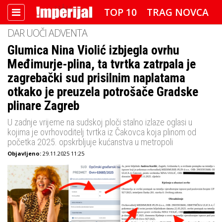
TOP 10
TRAG NOVCA
DAR UOČI ADVENTA
DETEKTOR
FOTO SPECIJAL
Glumica Nina Violić izbjegla ovrhu
Međimurje-plina, ta tvrtka zatrpala je
IMPERIJAL VIDEO
RADAR
zagrebački sud prisilnim naplatama
IMPERIJAL & FREETIME
otkako je preuzela potrošače Gradske
plinare Zagreb
IMPERIJALOVE POZNATE FACE
U zadnje vrijeme na sudskoj ploči stalno izlaze oglasi u
kojima je ovrhovoditelj tvrtka iz Čakovca koja plinom od
početka 2025. opskrbljuje kućanstva u metropoli
Objavljeno:
29.11.2025 11:25