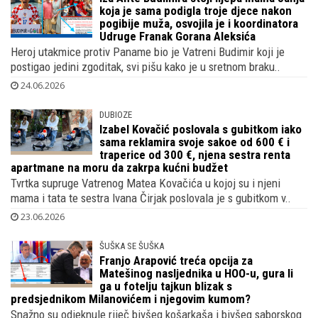
koja je sama podigla troje djece nakon
pogibije muža, osvojila je i koordinatora
Udruge Franak Gorana Aleksića
Heroj utakmice protiv Paname bio je Vatreni Budimir koji je
postigao jedini zgoditak, svi pišu kako je u sretnom braku..
24.06.2026
DUBIOZE
Izabel Kovačić poslovala s gubitkom iako
sama reklamira svoje sakoe od 600 € i
traperice od 300 €, njena sestra renta
apartmane na moru da zakrpa kućni budžet
Tvrtka supruge Vatrenog Matea Kovačića u kojoj su i njeni
mama i tata te sestra Ivana Čirjak poslovala je s gubitkom v..
23.06.2026
ŠUŠKA SE ŠUŠKA
Franjo Arapović treća opcija za
Matešinog nasljednika u HOO-u, gura li
ga u fotelju tajkun blizak s
predsjednikom Milanovićem i njegovim kumom?
Snažno su odjeknule riječ bivšeg košarkaša i bivšeg saborskog