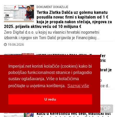
DOKUMENT DOKAZUJE
Tvrtka Zlatka Dalića uz golemu kamatu
posudila novac firmi s kapitalom od 1 €
koja je propala nakon stečaja, njegova za
2025. prijavila aktivu veću od 10 milijuna €
Zero Digital d.o.o. u kojoj su vlasnici hrvatski nogometni
izbornik i njegov sin Toni Dalić prijavila je Financijskoj ..
19.06.2026
VEZE VATRENIH I ZMAJEVA: Transfer
Vatrenog Luke Sučića odradio je stric
bivšeg BiH reprezentativca Kenana
Imperijal.net koristi kolačiće (cookies) kako bi
Kodre, zastupa i igrače Hajduka, a brat je
poboljšao funkcionalnost stranice i prilagodio
bivšeg be-ha selektora
sustav oglašavanja. Više o kolačićima
Uoči okršaja BiH reprezentacije i Švicarske otkrivamo što
povezuje hrvatsku i susjednu reprezentaciju osim činjenice d..
pročitajte u uvjetima korištenja.
Saznaj više
18.06.2026
U redu
FAKAT A NE SPIN
TOP
Joško Gvardiol nije roditeljima kupio
kuću u Kerestincu već sebi, vlasnički list