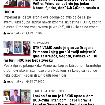
VAR-a, Primorac doživio još jedan
izborni fijasko, doKRAJ(A)Čeno rasulo u
HOO-u
Imperijal je još 20. srpnja ove godine objavio da će se, po
svemu sudeći, 29. srpnja nakon Izborne skupštine HOO-a, zaorit
pjesma 'Dragane znaj, svemu je kraj(ač), idi i više se ne vraćaj'
Imperijal.Net
29.07.2026
NO PASARÁN
OTKRIVAMO zašto je glas za Dragana
Primorca kojeg gura 'đavolji odvjetnik'
glas za Krajača, Šegotu, Pavleka koji su
rasturili HOO kao beba zvečku
Postavlja se pitanje kako Primorac, koji se kiti perjem branitelja
u Domovinskom ratu može biti s Nobilom, za kojeg su, reći će
neki, pokojni Račan ili Linić ultradesničari
Imperijal.Net
28.07.2026
S NOBILOM JE SVE POČELO
I nakon što mu je USKOK upao u dom
HOO-ovim Titanicom i dalje upravlja
kapetan Siniša Krajač, tvrdi da se bez