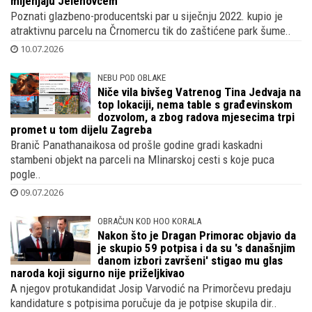
mijenjaju Jelenovcem
Poznati glazbeno-producentski par u siječnju 2022. kupio je
atraktivnu parcelu na Črnomercu tik do zaštićene park šume..
10.07.2026
NEBU POD OBLAKE
Niče vila bivšeg Vatrenog Tina Jedvaja na
top lokaciji, nema table s građevinskom
dozvolom, a zbog radova mjesecima trpi
promet u tom dijelu Zagreba
Branič Panathanaikosa od prošle godine gradi kaskadni
stambeni objekt na parceli na Mlinarskoj cesti s koje puca
pogle..
09.07.2026
OBRAČUN KOD HOO KORALA
Nakon što je Dragan Primorac objavio da
je skupio 59 potpisa i da su 's današnjim
danom izbori završeni' stigao mu glas
naroda koji sigurno nije priželjkivao
A njegov protukandidat Josip Varvodić na Primorčevu predaju
kandidature s potpisima poručuje da je potpise skupila dir..