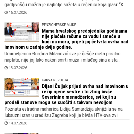
gadljivošću možda je najbolje sažeta u rečenici koja glasi: “K..
16.07.2026
PENZIONERSKE MUKE
Mama hrvatskog predsjednika godinama
nije plaćala račune za vodu i smeće u
kući na moru, prijeti joj četvrta ovrha nad
imovinom u zadnje dvije godine.
Umirovljenica Đurđica Milanović sve je češće meta prisilne
naplate, nije joj lako nakon smrti muža i mlađeg sina a sta..
15.07.2026
KAKVA NEVOLJA
Dijani Čuljak prijeti ovrha nad imovinom u
režiji njene sestre i to zbog bivše
Severinine menadžerice, svi koji su
prodali stanove mogu se suočiti s takvom nevoljom
Poznata estradna maherica Lidija Samardžija uknjižila se na
luksuzni stan u središtu Zagreba koji je bivša HTV-ova zvi..
14.07.2026