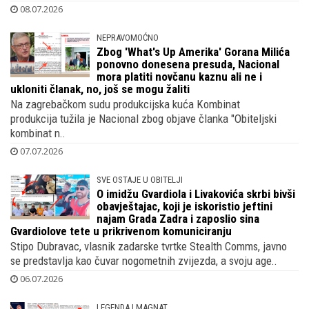
08.07.2026
NEPRAVOMOĆNO
Zbog 'What's Up Amerika' Gorana Milića
ponovno donesena presuda, Nacional
mora platiti novčanu kaznu ali ne i
ukloniti članak, no, još se mogu žaliti
Na zagrebačkom sudu produkcijska kuća Kombinat
produkcija tužila je Nacional zbog objave članka "Obiteljski
kombinat n..
07.07.2026
SVE OSTAJE U OBITELJI
O imidžu Gvardiola i Livakovića skrbi bivši
obavještajac, koji je iskoristio jeftini
najam Grada Zadra i zaposlio sina
Gvardiolove tete u prikrivenom komuniciranju
Stipo Dubravac, vlasnik zadarske tvrtke Stealth Comms, javno
se predstavlja kao čuvar nogometnih zvijezda, a svoju age..
06.07.2026
LEGENDA I MAGNAT