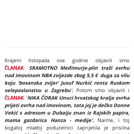
Krajem listopada ove godine objavili smo
ČLANAK
: '
SRAMOTNO Međimurje-plin traži ovrhu
nad imovinom NBA zvijezde zbog 5,5 € duga za vilu
koju 'bosanska zvijer' Jusuf Nurkić renta Ruskom
veleposlanstvu u Zagrebu'.
Potom smo objavili i
ČLANAK
: '
NIKA ČORAK Unuci hrvatskog kralja ovrha
prijeti ovrha nad imovinom, tata joj je dečko Donne
Vekić s adresom u Dubaiju znan iz Rajskih papira,
mama gazdarica Hanza - medije'.
Naime, i toj
bogatoj mladoj poduzetnici zaprijetila je prisilna