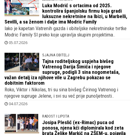
Luka Modrić s ortacima od 2025.
kontrolira španjolsku firmu koja gradi
luksuzne nekretnine na Ibizi, u Marbelli,
Sevilli, a sa ženom i dalje ima Modric Family
Iako je kapetan Vatrenih gazda i obiteljske nekretninske tvrtke
Modric Family Sl preko koje upravlja skupim projektima..
05.07.2026
SJAJNA OBITELJ
Tajna roditeljskog uspjeha bivšeg
Vatrenog Darija Šimića i njegove
supruge, podigli 3 sina nogometaša,
važan detalj iza njihove vile u Zagrebu pokazao se
dobitnim faktorom
Roko, Viktor i Nikolas, tri su sina bivšeg Ćirinog Vatrenog i
njegove supruge Jelene, i svi su već prije punoljetnosti..
04.07.2026
RADOST I LIPOTA
Josipa Pleslić (ex-Rimac) puca od
ponosa, njena kći diplomirala kod zeta
brata Željke Markić na ZŠEM-u, pojavila