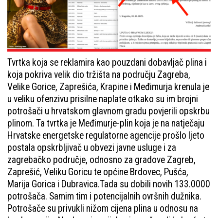
Tvrtka koja se reklamira kao pouzdani dobavljač plina i
koja pokriva velik dio tržišta na području Zagreba,
Velike Gorice, Zaprešića, Krapine i Međimurja krenula je
u veliku ofenzivu prisilne naplate otkako su im brojni
potrošači u hrvatskom glavnom gradu povjerili opskrbu
plinom. Ta tvrtka je Međimurje-plin koja je na natječaju
Hrvatske energetske regulatorne agencije prošlo ljeto
postala opskrbljivač u obvezi javne usluge i za
zagrebačko područje, odnosno za gradove Zagreb,
Zaprešić, Veliku Goricu te općine Brdovec, Pušća,
Marija Gorica i Dubravica.Tada su dobili novih 133.0000
potrošača. Samim tim i potencijalnih ovršnih dužnika.
Potrošače su privukli nižom cijena plina u odnosu na