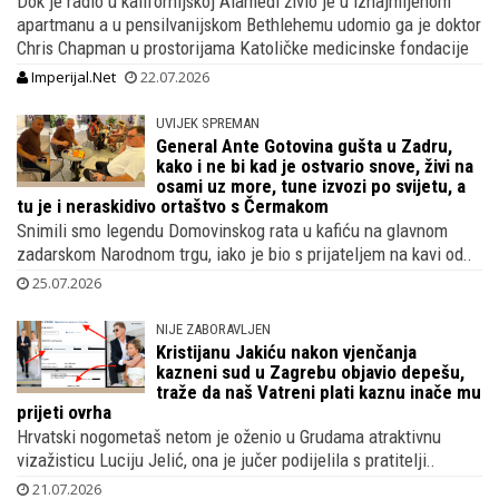
Dok je radio u kalifornijskoj Alamedi živio je u iznajmljenom
apartmanu a u pensilvanijskom Bethlehemu udomio ga je doktor
Chris Chapman u prostorijama Katoličke medicinske fondacije
Imperijal.Net
22.07.2026
UVIJEK SPREMAN
General Ante Gotovina gušta u Zadru,
kako i ne bi kad je ostvario snove, živi na
osami uz more, tune izvozi po svijetu, a
tu je i neraskidivo ortaštvo s Čermakom
Snimili smo legendu Domovinskog rata u kafiću na glavnom
zadarskom Narodnom trgu, iako je bio s prijateljem na kavi od..
25.07.2026
NIJE ZABORAVLJEN
Kristijanu Jakiću nakon vjenčanja
kazneni sud u Zagrebu objavio depešu,
traže da naš Vatreni plati kaznu inače mu
prijeti ovrha
Hrvatski nogometaš netom je oženio u Grudama atraktivnu
vizažisticu Luciju Jelić, ona je jučer podijelila s pratitelji..
21.07.2026