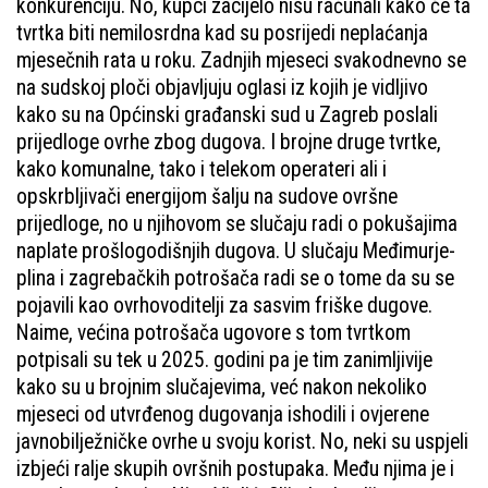
konkurenciju. No, kupci zacijelo nisu računali kako će ta
tvrtka biti nemilosrdna kad su posrijedi neplaćanja
mjesečnih rata u roku. Zadnjih mjeseci svakodnevno se
na sudskoj ploči objavljuju oglasi iz kojih je vidljivo
kako su na Općinski građanski sud u Zagreb poslali
prijedloge ovrhe zbog dugova. I brojne druge tvrtke,
kako komunalne, tako i telekom operateri ali i
opskrbljivači energijom šalju na sudove ovršne
prijedloge, no u njihovom se slučaju radi o pokušajima
naplate prošlogodišnjih dugova. U slučaju Međimurje-
plina i zagrebačkih potrošača radi se o tome da su se
pojavili kao ovrhovoditelji za sasvim friške dugove.
Naime, većina potrošača ugovore s tom tvrtkom
potpisali su tek u 2025. godini pa je tim zanimljivije
kako su u brojnim slučajevima, već nakon nekoliko
mjeseci od utvrđenog dugovanja ishodili i ovjerene
javnobilježničke ovrhe u svoju korist. No, neki su uspjeli
izbjeći ralje skupih ovršnih postupaka. Među njima je i