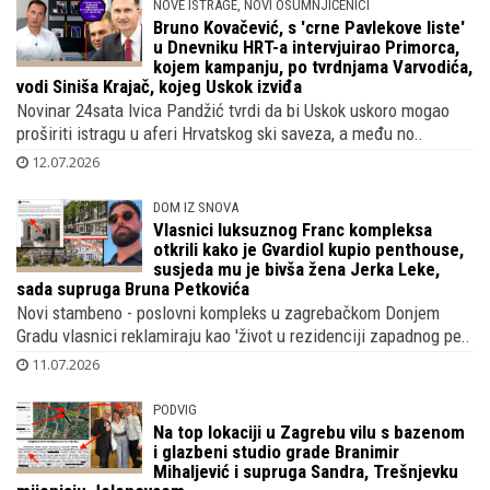
NOVE ISTRAGE, NOVI OSUMNJIČENICI
Bruno Kovačević, s 'crne Pavlekove liste'
u Dnevniku HRT-a intervjuirao Primorca,
kojem kampanju, po tvrdnjama Varvodića,
vodi Siniša Krajač, kojeg Uskok izviđa
Novinar 24sata Ivica Pandžić tvrdi da bi Uskok uskoro mogao
proširiti istragu u aferi Hrvatskog ski saveza, a među no..
12.07.2026
DOM IZ SNOVA
Vlasnici luksuznog Franc kompleksa
otkrili kako je Gvardiol kupio penthouse,
susjeda mu je bivša žena Jerka Leke,
sada supruga Bruna Petkovića
Novi stambeno - poslovni kompleks u zagrebačkom Donjem
Gradu vlasnici reklamiraju kao 'život u rezidenciji zapadnog pe..
11.07.2026
PODVIG
Na top lokaciji u Zagrebu vilu s bazenom
i glazbeni studio grade Branimir
Mihaljević i supruga Sandra, Trešnjevku