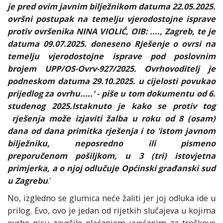
je pred ovim javnim bilježnikom datuma 22.05.2025.
ovršni postupak na temelju vjerodostojne isprave
protiv ovršenika NINA VIOLIĆ, OIB: ...., Zagreb, te je
datuma 09.07.2025. doneseno Rješenje o ovrsi na
temelju vjerodostojne isprave pod poslovnim
brojem UPP/OS-Ovrv-927/2025. Ovrhovoditelj je
podneskom datuma 29.10.2025. u cijelosti povukao
prijedlog za ovrhu.....' - piše u tom dokumentu od 6.
studenog 2025.Istaknuto je kako se protiv tog
rješenja može izjaviti žalba u roku od 8 (osam)
dana od dana primitka rješenja i to 'istom javnom
bilježniku, neposredno ili pismeno
preporučenom pošiljkom, u 3 (tri) istovjetna
primjerka, a o njoj odlučuje Općinski građanski sud
u Zagrebu
.'
No, izgledno se glumica neće žaliti jer joj odluka ide u
prilog. Evo, ovo je jedan od rijetkih slučajeva u kojima
ovrhe nisu završile plaćanjem uvećanim za troškove