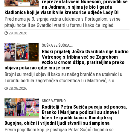
reprezentativcem Nunesom, provodili se
na Jadranu, s njima je bio i gazda
kladionica koji je vlasnik vile kreatorice odjeće Lady Di
Pred nama je 3. srpnja važna utakmica s Portugalom, svi se
pitaju hoće li se Gvardiol vratiti u formu i kako će izgled..
29.06.2026
ŠUŠKA SE ŠUŠKA....
Bliski prijatelj Joška Gvardiola nije bodrio
Vatrenog s tribina već se Zagrebom
vozio u crnom džipu, pratiteljima preko
objava pokazao gdje mu je srce
Brojni su mediji objavili kako su našeg braniča na utakmici u
Torontu bodrila zagrebačka studentica Lu Mastrović, s o..
28.06.2026
SRCE VATRENO
Roditelji Petra Sučića pucaju od ponosa,
Branko i Marijana podizali su sinove i
kćeri te gradili kuću u Kandiji kraj
Bugojna, obični i vrijedni ljudi stvorili su šampiona
Prvim pogotkom koji je postigao Petar Sučić dogodio se