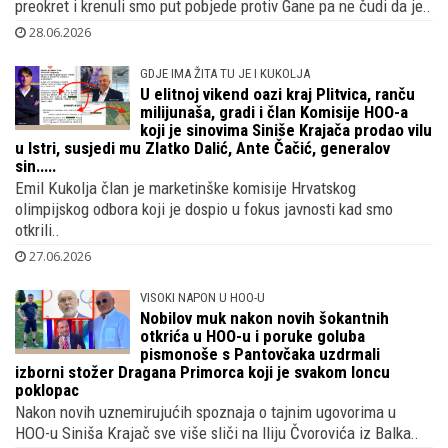
preokret i krenuli smo put pobjede protiv Gane pa ne čudi da je..
28.06.2026
GDJE IMA ŽITA TU JE I KUKOLJA
U elitnoj vikend oazi kraj Plitvica, ranču
milijunaša, gradi i član Komisije HOO-a
koji je sinovima Siniše Krajača prodao vilu
u Istri, susjedi mu Zlatko Dalić, Ante Čačić, generalov
sin.....
Emil Kukolja član je marketinške komisije Hrvatskog
olimpijskog odbora koji je dospio u fokus javnosti kad smo
otkrili..
27.06.2026
VISOKI NAPON U HOO-U
Nobilov muk nakon novih šokantnih
otkrića u HOO-u i poruke goluba
pismonoše s Pantovčaka uzdrmali
izborni stožer Dragana Primorca koji je svakom loncu
poklopac
Nakon novih uznemirujućih spoznaja o tajnim ugovorima u
HOO-u Siniša Krajač sve više sliči na Iliju Čvorovića iz Balka..