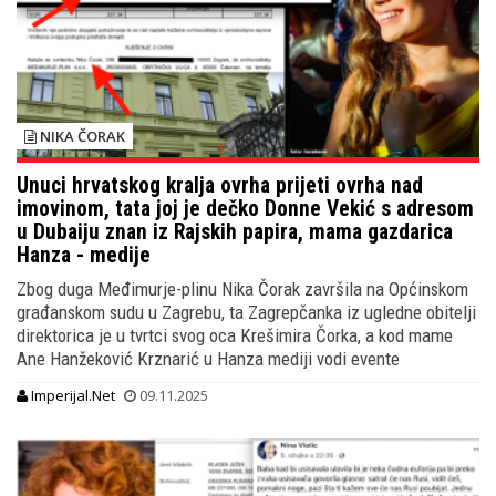
NIKA ČORAK
Unuci hrvatskog kralja ovrha prijeti ovrha nad
imovinom, tata joj je dečko Donne Vekić s adresom
u Dubaiju znan iz Rajskih papira, mama gazdarica
Hanza - medije
Zbog duga Međimurje-plinu Nika Čorak završila na Općinskom
građanskom sudu u Zagrebu, ta Zagrepčanka iz ugledne obitelji
direktorica je u tvrtci svog oca Krešimira Čorka, a kod mame
Ane Hanžeković Krznarić u Hanza mediji vodi evente
Imperijal.Net
09.11.2025