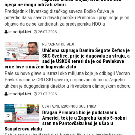
njega ne mogu održati izbori
Predsjednik Hrvatskog dizačkog saveza Boško Čavka je
potvrdio da su savezi davali podršku Primorcu i prije nego je on
objavio da će se kandidirati za predsjednika HOO-a
Imperijal.Net
26.07.2026
NEPOZNATI DETALJI
Uhićena supruga Damira Šegote šefica je
SRC Svetice, prije je dugovala za struju, a
sad je USKOK tereti da je od Pavlekove
crne love s mužem kupovala zlato
Pale su nove glave u istrazi oko milijuna koje je odbjegli Vedran
Pavlek isisao iz CRO SKI saveza, u njihovom domu u Zagrebu
uhićen je dugogodišnji direktor u Hrvatskom olimpijskom odboru
Imperijal.Net
23.07.2026
USA TAJNE IZBORNOG GUBITNIKA
Dragan Primorac bio je podstanar u
Americi, tek je u Zagrebu kupio 5-sobni
stan na Pantovčaku kad je ušao u
Sanaderovu vladu