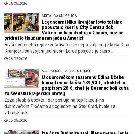
26.06.2026
SKITALICA SNIMALICA
Legendarni Niko Kranjčar lovio totalne
popuste s kćeri u City Centru dok
Vatreni čekaju dvoboj s Ganom, nije se
pridružio tisućama navijača u Americi
Bivši nogometni reprezentativac i sin neprežaljenog Zlatka Cica
Kranjčara sa svojom jedinicom Loree posjetio je skoro ..
25.06.2026
NIJE ZA RAJU VEĆ MILIJUNAŠE
U dubrovačkom restoranu Edina Džeke
komad mesa košta 189,90 €, a kokteli s
potpisom 26 €, chef je Bosanac koji kuha
za švedsku kraljevsku obitelj
Ezza steak & cocktail bar posluje na top lokaciji na
dubrovačkim Pločama s pogledom na Star Grad, hvale se
vrhunskim k..
25.06.2026
Iza Ante Budimira stoji lijepa mama Janja