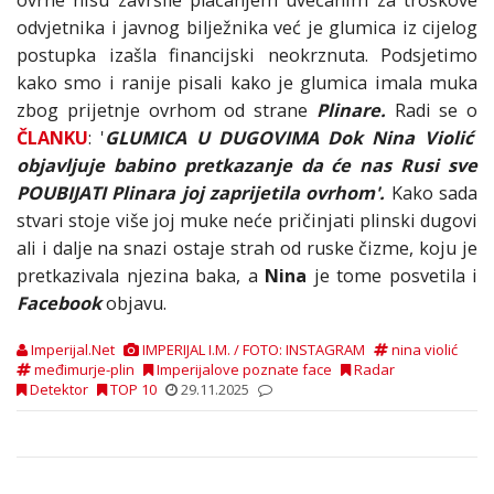
odvjetnika i javnog bilježnika već je glumica iz cijelog
postupka izašla financijski neokrznuta. Podsjetimo
kako smo i ranije pisali kako je glumica imala muka
zbog prijetnje ovrhom od strane
Plinare.
Radi se o
ČLANKU
: '
GLUMICA U DUGOVIMA Dok Nina Violić
objavljuje babino pretkazanje da će nas Rusi sve
POUBIJATI Plinara joj zaprijetila ovrhom'.
Kako sada
stvari stoje više joj muke neće pričinjati plinski dugovi
ali i dalje na snazi ostaje strah od ruske čizme, koju je
pretkazivala njezina baka, a
Nina
je tome posvetila i
Facebook
objavu.
Imperijal.Net
IMPERIJAL I.M. / FOTO: INSTAGRAM
nina violić
međimurje-plin
Imperijalove poznate face
Radar
Detektor
TOP 10
29.11.2025