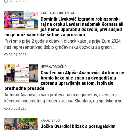
02.07.2026
VATRENA HOBOTNICA
Dominik Livaković izgradio robinzonski
raj na otoku Lavdari nadomak Kornata ali
još nema uporabnu dozvolu, prvi susjed
mu je muž saborske šefice za proračun
Prvi smo prije 2 godine objavili članak kako je prije Eura 2024
naš reprezentativac dobio građevinsku dozvolu za gradn..
01.07.2026
NEPRAVOMOĆNO
Osuđen sin Aljoše Asanovića, Antonio se
branio kako nije znao za dvogodišnju
zabranu upravljanja autom, isplivale
prethodne presude
Antonio Asanovć, i sam profesionalni nogometaš, oženjen je
kćerkom nogometnog trenera Josipa Skoblara, na splitskom su..
30.06.2026
KAKAV SPOJ
Joško Gvardiol blizak s portugalskim