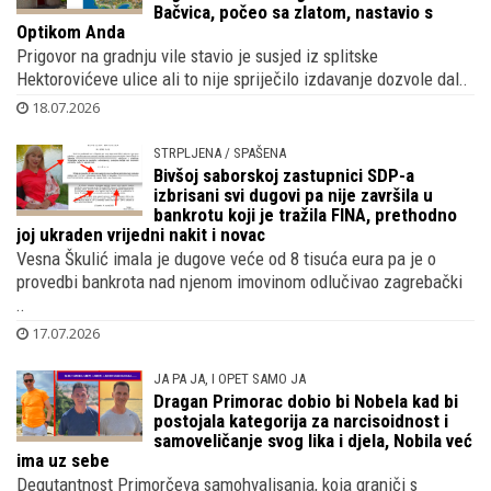
Bačvica, počeo sa zlatom, nastavio s
Optikom Anda
Prigovor na gradnju vile stavio je susjed iz splitske
Hektorovićeve ulice ali to nije spriječilo izdavanje dozvole dal..
18.07.2026
STRPLJENA / SPAŠENA
Bivšoj saborskoj zastupnici SDP-a
izbrisani svi dugovi pa nije završila u
bankrotu koji je tražila FINA, prethodno
joj ukraden vrijedni nakit i novac
Vesna Škulić imala je dugove veće od 8 tisuća eura pa je o
provedbi bankrota nad njenom imovinom odlučivao zagrebački
..
17.07.2026
JA PA JA, I OPET SAMO JA
Dragan Primorac dobio bi Nobela kad bi
postojala kategorija za narcisoidnost i
samoveličanje svog lika i djela, Nobila već
ima uz sebe
Degutantnost Primorčeva samohvalisanja, koja graniči s