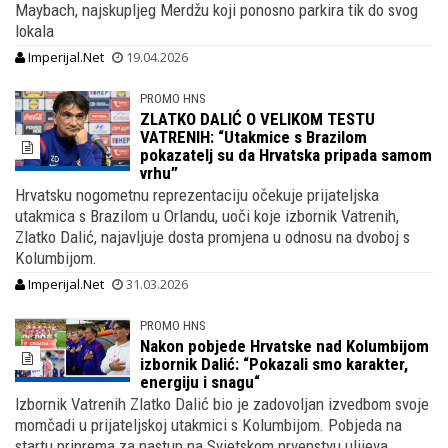
Maybach, najskupljeg Merdžu koji ponosno parkira tik do svog
lokala
Imperijal.Net
19.04.2026
PROMO HNS
ZLATKO DALIĆ O VELIKOM TESTU
VATRENIH: “Utakmice s Brazilom
pokazatelj su da Hrvatska pripada samom
vrhu”
Hrvatsku nogometnu reprezentaciju očekuje prijateljska
utakmica s Brazilom u Orlandu, uoči koje izbornik Vatrenih,
Zlatko Dalić, najavljuje dosta promjena u odnosu na dvoboj s
Kolumbijom.
Imperijal.Net
31.03.2026
PROMO HNS
Nakon pobjede Hrvatske nad Kolumbijom
izbornik Dalić: “Pokazali smo karakter,
energiju i snagu“
Izbornik Vatrenih Zlatko Dalić bio je zadovoljan izvedbom svoje
momčadi u prijateljskoj utakmici s Kolumbijom. Pobjeda na
startu priprema za nastup na Svjetskom prvenstvu ulijeva