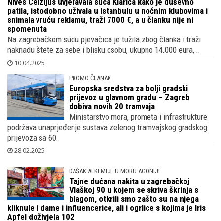
JE BO'ME JE
Nives Celzijus uvjeravala suca Klarića kako je duševno
patila, istodobno uživala u Istanbulu u noćnim klubovima i
snimala vruću reklamu, traži 7000 €, a u članku nije ni
spomenuta
Na zagrebačkom sudu pjevačica je tužila zbog članka i traži
naknadu štete za sebe i blisku osobu, ukupno 14.000 eura, ..
10.04.2025
PROMO ČLANAK
Europska sredstva za bolji gradski
prijevoz u glavnom gradu – Zagreb
dobiva novih 20 tramvaja
Ministarstvo mora, prometa i infrastrukture
podržava unaprjeđenje sustava zelenog tramvajskog gradskog
prijevoza sa 60..
28.02.2025
DAŠAK ALKEMIJE U MORU AGONIJE
Tajne dućana nakita u zagrebačkoj
Vlaškoj 90 u kojem se skriva škrinja s
blagom, otkrili smo zašto su na njega