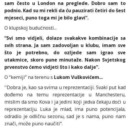
sam često u London na preglede. Dobro sam to
podnio. Kad su mi rekli da ću pauzirati četiri do šest
mjeseci, puno toga mi je bilo glavi”.
O klupskoj budućnosti...
“Svi smo vidjeli, dolaze svakakve kombinacije sa
svih strana. Ja sam zadovoljan u klubu, imam sve
što je potrebno, do ozljede sam igrao sve
utakmice, skoro pune minutaže. Nakon Svjetskog
prvenstvo ćemo vidjeti što i kako dalje”.
O “kemiji” na terenu s
Lukom Vuškovićem...
''Dobra je, kao sa svima u reprezentaciji. Svaki put kad
dođemo na temu reprezentacije u Manchesteru,
mislim da smo Kova i ja jedini koji jedva čekaju doći u
reprezentaciju. Luka je mlad, ima puno potencijala,
odradio je odličnu sezonu, sad je s nama, puno nam
znači, može puno naučiti”.