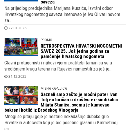
glavnog tajnika Hrvatskog nogometnog
saveza
Na prijedlog predsjednika Marijana Kustića, Izvršni odbor
Hrvatskog nogometnog saveza imenovao je Ivu Olivari novom
za..
27.01.2026
PROMO
RETROSPEKTIVA HRVATSKI NOGOMETNI
SAVEZ 2025. Još jedna godina za
pamćenje hrvatskog nogometa
Glavni protagonisti i njihovi vjerni pratitelji taman su se u
središnjem krugu terena na Rujevici namjestili za još je..
31.12.2025
MISNA KAPLJICA
Saznali smo zašto je moćni pater Ivan
Tolj euforičan u društvu ex-sindikalca
Mijata Stanića, svemu je kumovao
bakreni kotlić iz Brodskog Vinogorja
Mnogi se pitaju gdje je nestalo nekadašnje duboko grlo