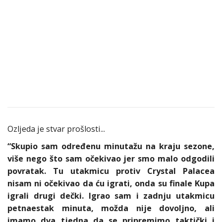
Ozljeda je stvar prošlosti...
“Skupio sam određenu minutažu na kraju sezone,
više nego što sam očekivao jer smo malo odgodili
povratak. Tu utakmicu protiv Crystal Palacea
nisam ni očekivao da ću igrati, onda su finale Kupa
igrali drugi dečki. Igrao sam i zadnju utakmicu
petnaestak minuta, možda nije dovoljno, ali
imamo dva tjedna da se pripremimo taktički i