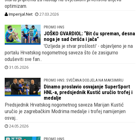
optimizam.
Imperijal.Net
27.03.2026
PROMO HNS
JOŠKO GVARDIOL: “Bit ću spreman, desna
noga je sad čvršća i jača“
'Ozljeda je stvar prošlosti' - objavljeno je na
portalu Hrvatskog nogometnog saveza što će zasigurno
oduševiti sve fan..
31.05.2026
PROMO HNS: SVEČANA DODJELA NA MAKSIMIRU
Dinamo proslavio osvajanje SuperSport
HNL-a, predsjednik Kustić uručio trofej i
medalje
Predsjednik Hrvatskog nogometnog saveza Marijan Kustić
uručio je zagrebačkim Modrima medalje i trofej namijenjen
osvaj..
24.05.2026
PROMO HNS