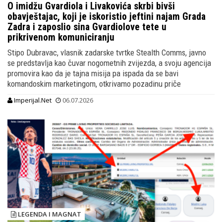
O imidžu Gvardiola i Livakovića skrbi bivši
obavještajac, koji je iskoristio jeftini najam Grada
Zadra i zaposlio sina Gvardiolove tete u
prikrivenom komuniciranju
Stipo Dubravac, vlasnik zadarske tvrtke Stealth Comms, javno
se predstavlja kao čuvar nogometnih zvijezda, a svoju agencija
promovira kao da je tajna misija pa ispada da se bavi
komandoskim marketingom, otkrivamo pozadinu priče
Imperijal.Net
06.07.2026
LEGENDA I MAGNAT