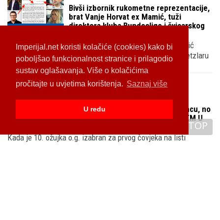
PARNICE
Bivši izbornik rukometne reprezentacije,
brat Vanje Horvat ex Mamić, tuži
direktora kluba Bundeslige i švicarskog
Imperijal.net koristi kolačiće (cookies) kako bi
trenera, otkrivamo detalje i gdje je zapelo
Hrvoje Horvat zv. mali Cveba, brat Vanje Horvat ex. Mamić
poboljšao funkcionalnost stranice i prilagodio
dobio je otkaz u moćnom njemačkom prvoligašu HSG Wetzlaru
sustav oglašavanja. Više o kolačićima
na..
pročitajte u uvjetima korištenja.
Saznaj više
07.08.2024
U redu
SVE SMO SNIMILI
Velimir Zajec htio je platiti piće
TOP
prijateljima na Britancu, no jedan je
skočio i rekao 'NE ZEKO TI ĆEŠ KAD TI
DOĐEM U ATENU' - ostaje li Dinamo bez predsjednika?
Kada je 10. ožujka o.g. izabran za prvog čovjeka na listi
Dinamovog proljeća mnogi su bili sretni da se u Maksimir vra..
17.06.2024
PROMO ČLANAK
Ministarstvo mora, prometa i