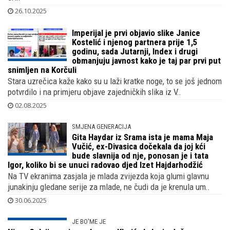
Hrvatskih autocesta koji je bio posebno glasan u Kalmetinoj
eri..
26.10.2025
Imperijal je prvi objavio slike Janice
Kostelić i njenog partnera prije 1,5
godinu, sada Jutarnji, Index i drugi
obmanjuju javnost kako je taj par prvi put
snimljen na Korčuli
Stara uzrečica kaže kako su u laži kratke noge, to se još jednom
potvrdilo i na primjeru objave zajedničkih slika iz V..
02.08.2025
SMJENA GENERACIJA
Gita Haydar iz Srama ista je mama Maja
Vučić, ex-Divasica dočekala da joj kći
bude slavnija od nje, ponosan je i tata
Igor, koliko bi se unuci radovao djed Izet Hajdarhodžić
Na TV ekranima zasjala je mlada zvijezda koja glumi glavnu
junakinju gledane serije za mlade, ne čudi da je krenula um..
30.06.2025