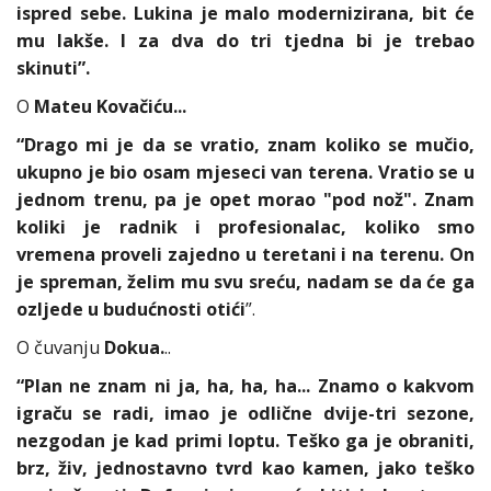
ispred sebe. Lukina je malo modernizirana, bit će
mu lakše. I za dva do tri tjedna bi je trebao
skinuti”.
O
Mateu Kovačiću...
“Drago mi je da se vratio, znam koliko se mučio,
ukupno je bio osam mjeseci van terena. Vratio se u
jednom trenu, pa je opet morao "pod nož". Znam
koliki je radnik i profesionalac, koliko smo
vremena proveli zajedno u teretani i na terenu. On
je spreman, želim mu svu sreću, nadam se da će ga
ozljede u budućnosti otići
”.
O čuvanju
Dokua.
..
“Plan ne znam ni ja, ha, ha, ha... Znamo o kakvom
igraču se radi, imao je odlične dvije-tri sezone,
nezgodan je kad primi loptu. Teško ga je obraniti,
brz, živ, jednostavno tvrd kao kamen, jako teško