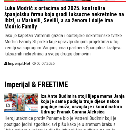
Luka Modrić s ortacima od 2025. kontrolira
španjolsku firmu koja gradi luksuzne nekretnine na
Ibizi, u Marbelli, Sevilli, a sa ženom i dalje ima
Modric Family
Iako je kapetan Vatrenih gazda i obiteljske nekretninske tvrtke
Modric Family Sl preko koje upravlja skupim projektima u toj
zemlji sa suprugom Vanjom, ima i partners Španjolce, kraljeve
luksuznih nekretnina u svojoj drugoj domovini
Imperijal.Net
05.07.2026
Imperijal & FREETIME
Iza Ante Budimira stoji lijepa mama Janja
koja je sama podigla troje djece nakon
pogibije muža, osvojila je i koordinatora
Udruge Franak Gorana Aleksića
Heroj utakmice protiv Paname bio je Vatreni Budimir koji je
postigao jedini zgoditak, svi pišu kako je u sretnom braku s