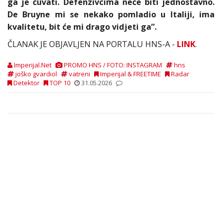
ga je čuvati. Defenzivcima neće biti jednostavno.
De Bruyne mi se nekako pomladio u Italiji, ima
kvalitetu, bit će mi drago vidjeti ga”.
ČLANAK JE OBJAVLJEN NA PORTALU HNS-A -
LINK
.
Imperijal.Net
PROMO HNS / FOTO: INSTAGRAM
hns
joško gvardiol
vatreni
Imperijal & FREETIME
Radar
Detektor
TOP 10
31.05.2026