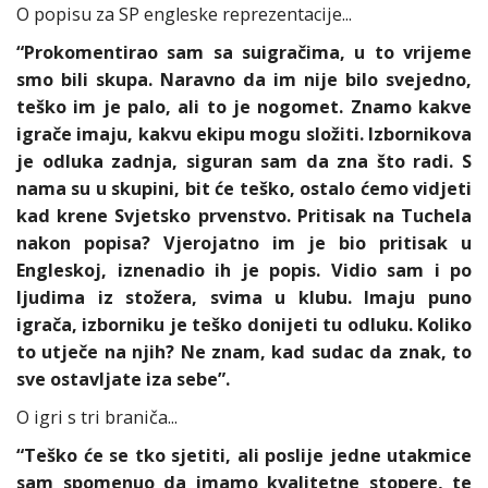
O popisu za SP engleske reprezentacije...
“Prokomentirao sam sa suigračima, u to vrijeme
smo bili skupa. Naravno da im nije bilo svejedno,
teško im je palo, ali to je nogomet. Znamo kakve
igrače imaju, kakvu ekipu mogu složiti. Izbornikova
je odluka zadnja, siguran sam da zna što radi. S
nama su u skupini, bit će teško, ostalo ćemo vidjeti
kad krene Svjetsko prvenstvo. Pritisak na Tuchela
nakon popisa? Vjerojatno im je bio pritisak u
Engleskoj, iznenadio ih je popis. Vidio sam i po
ljudima iz stožera, svima u klubu. Imaju puno
igrača, izborniku je teško donijeti tu odluku. Koliko
to utječe na njih? Ne znam, kad sudac da znak, to
sve ostavljate iza sebe”.
O igri s tri braniča...
“Teško će se tko sjetiti, ali poslije jedne utakmice
sam spomenuo da imamo kvalitetne stopere, te