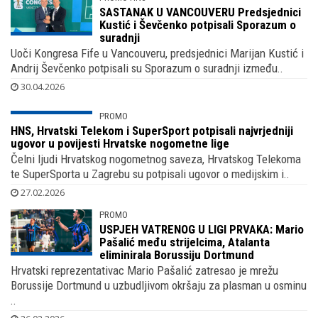
SASTANAK U VANCOUVERU Predsjednici
Kustić i Ševčenko potpisali Sporazum o
suradnji
Uoči Kongresa Fife u Vancouveru, predsjednici Marijan Kustić i
Andrij Ševčenko potpisali su Sporazum o suradnji između..
30.04.2026
PROMO
HNS, Hrvatski Telekom i SuperSport
potpisali najvrjedniji ugovor u povijesti
Hrvatske nogometne lige
Čelni ljudi Hrvatskog nogometnog saveza, Hrvatskog Telekoma
te SuperSporta u Zagrebu su potpisali ugovor o medijskim i..
27.02.2026
PROMO
USPJEH VATRENOG U LIGI PRVAKA: Mario
Pašalić među strijelcima, Atalanta
eliminirala Borussiju Dortmund
Hrvatski reprezentativac Mario Pašalić zatresao je mrežu
Borussije Dortmund u uzbudljivom okršaju za plasman u osminu