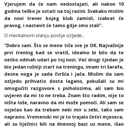
Vjerujem da će nam nedostajati, ali nakon 10
godina teško je ostati na toj razini. Svakako mislim
da novi trener kojeg klub zamisli, izabrat će
pravog, i nastavit će tamo gdje smo stali”.
O mentalnom stanju poslije ozljede...
“Dobro sam. Što se mene tiče sve je OK. Najvažnije
prvi trening kad se vratiš, idealno bi bilo da te
netko odmah udari po toj nozi. Već drugi tjedan je
bio jedan ružniji start na treningu, imam tri šarafa,
desna noga je sada čvršća i jača. Mislim da sam
ozljedu prihvatio dosta lagano, pokušali su mi
omogućiti razgovore s psiholozima, ali sam bio
uvjeren da mi to ne treba. Znam što radim, nije to
ništa loše, naravno da mi može pomoći. Ali sam se
osjećao kao da trebam neki mir u sebi, tako sam
napravio. Vremenski mi je to trajalo četiri mjeseca,
ali su liječnici bili na dnevnoj bazi uz mene, išao