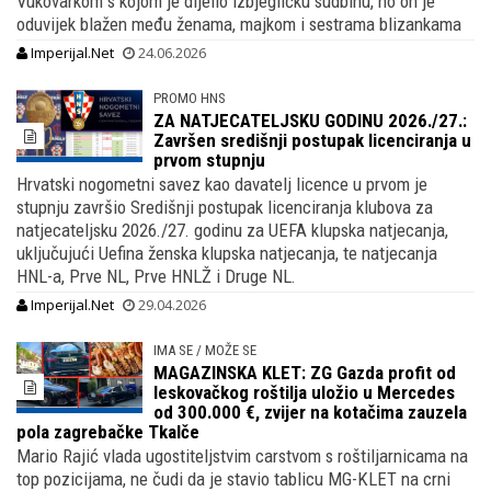
Vukovarkom s kojom je dijelio izbjegličku sudbinu, no on je
oduvijek blažen među ženama, majkom i sestrama blizankama
Imperijal.Net
24.06.2026
PROMO HNS
ZA NATJECATELJSKU GODINU 2026./27.:
Završen središnji postupak licenciranja u
prvom stupnju
Hrvatski nogometni savez kao davatelj licence u prvom je
stupnju završio Središnji postupak licenciranja klubova za
natjecateljsku 2026./27. godinu za UEFA klupska natjecanja,
uključujući Uefina ženska klupska natjecanja, te natjecanja
HNL-a, Prve NL, Prve HNLŽ i Druge NL.
Imperijal.Net
29.04.2026
IMA SE / MOŽE SE
MAGAZINSKA KLET: ZG Gazda profit od
leskovačkog roštilja uložio u Mercedes
od 300.000 €, zvijer na kotačima zauzela
pola zagrebačke Tkalče
Mario Rajić vlada ugostiteljstvim carstvom s roštiljarnicama na
top pozicijama, ne čudi da je stavio tablicu MG-KLET na crni