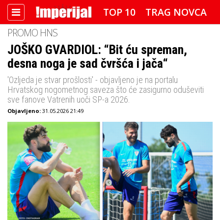
TOP 10
TRAG NOVCA
PROMO HNS
DETEKTOR
FOTO SPECIJAL
JOŠKO GVARDIOL: “Bit ću spreman,
desna noga je sad čvršća i jača“
IMPERIJAL VIDEO
RADAR
'Ozljeda je stvar prošlosti' - objavljeno je na portalu
IMPERIJAL & FREETIME
Hrvatskog nogometnog saveza što će zasigurno oduševiti
sve fanove Vatrenih uoči SP-a 2026.
Objavljeno:
31.05.2026 21:49
IMPERIJALOVE POZNATE FACE