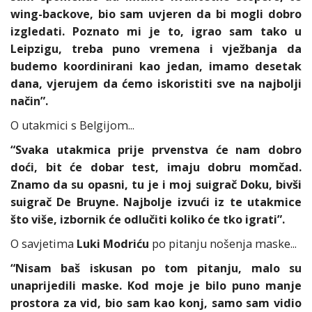
wing-backove, bio sam uvjeren da bi mogli dobro
izgledati. Poznato mi je to, igrao sam tako u
Leipzigu, treba puno vremena i vježbanja da
budemo koordinirani kao jedan, imamo desetak
dana, vjerujem da ćemo iskoristiti sve na najbolji
način”.
O utakmici s Belgijom...
“Svaka utakmica prije prvenstva će nam dobro
doći, bit će dobar test, imaju dobru momčad.
Znamo da su opasni, tu je i moj suigrač Doku, bivši
suigrač De Bruyne. Najbolje izvući iz te utakmice
što više, izbornik će odlučiti koliko će tko igrati”.
O savjetima
Luki Modriću
po pitanju nošenja maske...
“Nisam baš iskusan po tom pitanju, malo su
unaprijedili maske. Kod moje je bilo puno manje
prostora za vid, bio sam kao konj, samo sam vidio