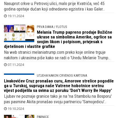
kliknule i dame i influencerice, ali i ogrlice s kojima je Iris
Apfel doživjela 102
Nasuprot crkve u Petrovoj ulici, malo prije Kvatrića, već 45
godina opstaje dućan koji odnedavno egzistira i kao Galer..
19.11.2024
PRVA DAMA / FLOTUS
Melania Trump papreno prodaje Božićne
ukrase sa simbolima Amerike, ogrlice sa
svojim likom i potpisom, privjesak s
djetelinom i vlastite grafike
Na web stranici melaniatrump.com preko koje online trguje
nakitom i ukrasima piše kako se radi o 'Uredu Melanie Trump..
07.11.2024
UTJEHA NAKON CRVENOG KARTONA
Livakovićev Cruz pronašao curu, Amorove strelice pogodile
ga u Turskoj, supruga naše Vatrene hobotnice sretnu
vijest podijelila sa svima uz poruku 'Don't Worry Be Happy'
Ljubav ne poznaje granice tako je na 'na Stambolu na Bosporu'
pas pasmine Akita pronašao svoju partnericu 'Samojedicu'..
19.10.2024