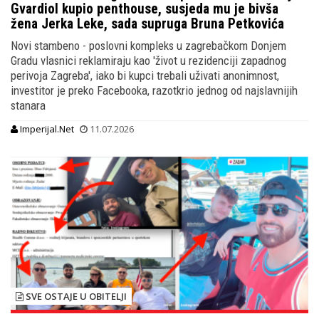
Gvardiol kupio penthouse, susjeda mu je bivša
žena Jerka Leke, sada supruga Bruna Petkovića
Novi stambeno - poslovni kompleks u zagrebačkom Donjem
Gradu vlasnici reklamiraju kao 'život u rezidenciji zapadnog
perivoja Zagreba', iako bi kupci trebali uživati anonimnost,
investitor je preko Facebooka, razotkrio jednog od najslavnijih
stanara
Imperijal.Net
11.07.2026
SVE OSTAJE U OBITELJI