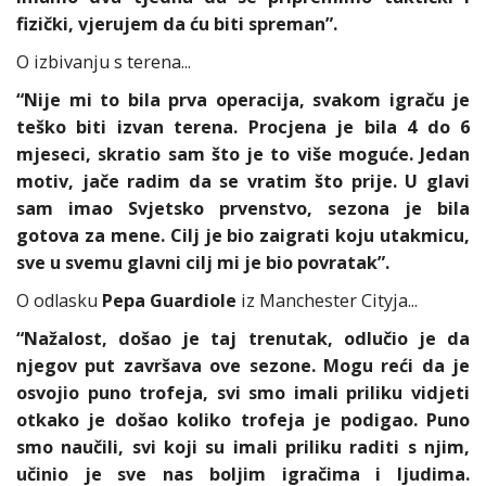
fizički, vjerujem da ću biti spreman”.
O izbivanju s terena...
“Nije mi to bila prva operacija, svakom igraču je
teško biti izvan terena. Procjena je bila 4 do 6
mjeseci, skratio sam što je to više moguće. Jedan
motiv, jače radim da se vratim što prije. U glavi
sam imao Svjetsko prvenstvo, sezona je bila
gotova za mene. Cilj je bio zaigrati koju utakmicu,
sve u svemu glavni cilj mi je bio povratak”.
O odlasku
Pepa Guardiole
iz Manchester Cityja...
“Nažalost, došao je taj trenutak, odlučio je da
njegov put završava ove sezone. Mogu reći da je
osvojio puno trofeja, svi smo imali priliku vidjeti
otkako je došao koliko trofeja je podigao. Puno
smo naučili, svi koji su imali priliku raditi s njim,
učinio je sve nas boljim igračima i ljudima.