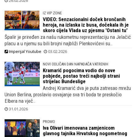
..
26.02.2026
IZ VIP ZONE
VIDEO: Senzacionalni doček brončanih
heroja, na izlaska iz busa, dočekala ih je
skoro cijela Vlada uz pjesmu 'Ostani tu'
Špalir je priređen za našu rukometnu reprezentaciju na Jelačić
placu a u njemu su bili brojni najbliži Plenkovićevi su..
Imperijal Youtube
03.02.2026
NOVI ODLIČAN DAN NAPADAČA VATRENIH
Kramarić pogocima vodio do nove
pobjede, postao treći najbolji strani
strijelac Bundeslige
Andrej Kramarić dva je puta zatresao mrežu
Union Berlina, proslavio osvajanje sva tri boda te preskočio
Elbera na vječ..
31.01.2026
PROMO
Iva Olivari imenovana zamjenicom