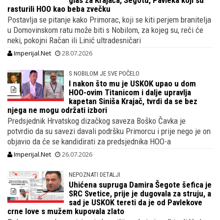
glas za Krajača, Šegotu, Pavleka koji su
rasturili HOO kao beba zvečku
Postavlja se pitanje kako Primorac, koji se kiti perjem branitelja
u Domovinskom ratu može biti s Nobilom, za kojeg su, reći će
neki, pokojni Račan ili Linić ultradesničari
Imperijal.Net
28.07.2026
S NOBILOM JE SVE POČELO
I nakon što mu je USKOK upao u dom
HOO-ovim Titanicom i dalje upravlja
kapetan Siniša Krajač, tvrdi da se bez
njega ne mogu održati izbori
Predsjednik Hrvatskog dizačkog saveza Boško Čavka je
potvrdio da su savezi davali podršku Primorcu i prije nego je on
objavio da će se kandidirati za predsjednika HOO-a
Imperijal.Net
26.07.2026
NEPOZNATI DETALJI
Uhićena supruga Damira Šegote šefica je
SRC Svetice, prije je dugovala za struju, a
sad je USKOK tereti da je od Pavlekove
crne love s mužem kupovala zlato