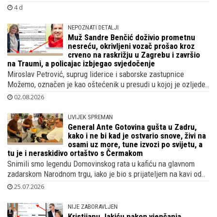
4 d
NEPOZNATI DETALJI
Muž Sandre Benčić doživio prometnu
nesreću, okrivljeni vozač prošao kroz
crveno na raskrižju u Zagrebu i završio
na Traumi, a policajac izbjegao svjedočenje
Miroslav Petrović, suprug liderice i saborske zastupnice
Možemo, označen je kao oštećenik u presudi u kojoj je ozljede..
02.08.2026
UVIJEK SPREMAN
General Ante Gotovina gušta u Zadru,
kako i ne bi kad je ostvario snove, živi na
osami uz more, tune izvozi po svijetu, a
tu je i neraskidivo ortaštvo s Čermakom
Snimili smo legendu Domovinskog rata u kafiću na glavnom
zadarskom Narodnom trgu, iako je bio s prijateljem na kavi od..
25.07.2026
NIJE ZABORAVLJEN
Kristijanu Jakiću nakon vjenčanja