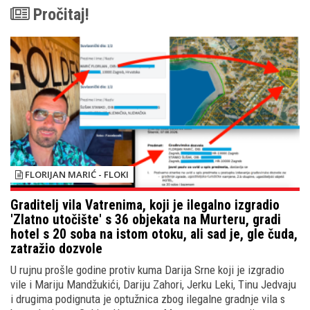
Pročitaj!
FLORIJAN MARIĆ - FLOKI
Graditelj vila Vatrenima, koji je ilegalno izgradio
'Zlatno utočište' s 36 objekata na Murteru, gradi
hotel s 20 soba na istom otoku, ali sad je, gle čuda,
zatražio dozvole
U rujnu prošle godine protiv kuma Darija Srne koji je izgradio
vile i Mariju Mandžukići, Dariju Zahori, Jerku Leki, Tinu Jedvaju
i drugima podignuta je optužnica zbog ilegalne gradnje vila s