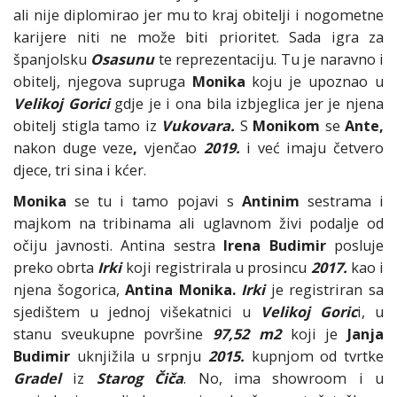
ali nije diplomirao jer mu to kraj obitelji i nogometne
karijere niti ne može biti prioritet. Sada igra za
španjolsku
Osasunu
te reprezentaciju. Tu je naravno i
obitelj, njegova supruga
Monika
koju je upoznao u
Velikoj Gorici
gdje je i ona bila izbjeglica jer je njena
obitelj stigla tamo iz
Vukovara.
S
Monikom
se
Ante,
nakon duge veze
,
vjenčao
2019.
i već imaju četvero
djece, tri sina i kćer.
Monika
se tu i tamo pojavi s
Antinim
sestrama i
majkom na tribinama ali uglavnom živi podalje od
očiju javnosti. Antina sestra
Irena Budimir
posluje
preko obrta
Irki
koji registrirala u prosincu
2017.
kao i
njena šogorica,
Antina Monika.
Irki
je registriran sa
sjedištem u jednoj višekatnici u
Velikoj Goric
i, u
stanu sveukupne površine
97,52 m2
koji je
Janja
Budimir
uknjižila u srpnju
2015.
kupnjom od tvrtke
Gradel
iz
Starog Čiča
. No, ima showroom i u