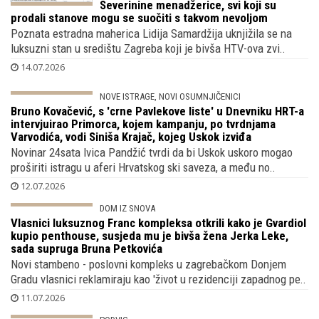
Severinine menadžerice, svi koji su
prodali stanove mogu se suočiti s takvom nevoljom
Poznata estradna maherica Lidija Samardžija uknjižila se na
luksuzni stan u središtu Zagreba koji je bivša HTV-ova zvi..
14.07.2026
NOVE ISTRAGE, NOVI OSUMNJIČENICI
Bruno Kovačević, s 'crne Pavlekove liste'
u Dnevniku HRT-a intervjuirao Primorca,
kojem kampanju, po tvrdnjama Varvodića,
vodi Siniša Krajač, kojeg Uskok izviđa
Novinar 24sata Ivica Pandžić tvrdi da bi Uskok uskoro mogao
proširiti istragu u aferi Hrvatskog ski saveza, a među no..
12.07.2026
DOM IZ SNOVA
Vlasnici luksuznog Franc kompleksa
otkrili kako je Gvardiol kupio penthouse,
susjeda mu je bivša žena Jerka Leke,
sada supruga Bruna Petkovića
Novi stambeno - poslovni kompleks u zagrebačkom Donjem
Gradu vlasnici reklamiraju kao 'život u rezidenciji zapadnog pe..