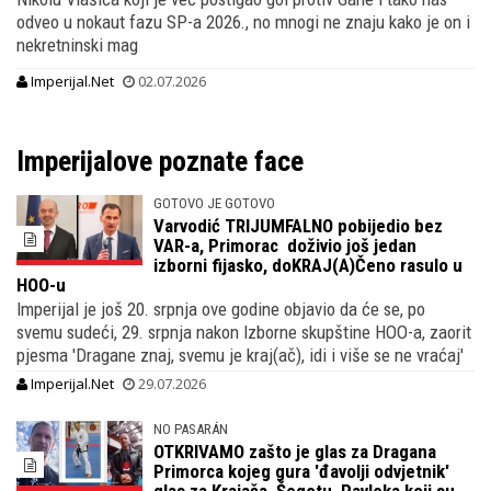
odveo u nokaut fazu SP-a 2026., no mnogi ne znaju kako je on i
nekretninski mag
Imperijal.Net
02.07.2026
Imperijalove poznate face
GOTOVO JE GOTOVO
Varvodić TRIJUMFALNO pobijedio bez
VAR-a, Primorac doživio još jedan
izborni fijasko, doKRAJ(A)Čeno rasulo u
HOO-u
Imperijal je još 20. srpnja ove godine objavio da će se, po
svemu sudeći, 29. srpnja nakon Izborne skupštine HOO-a, zaorit
pjesma 'Dragane znaj, svemu je kraj(ač), idi i više se ne vraćaj'
Imperijal.Net
29.07.2026
NO PASARÁN
OTKRIVAMO zašto je glas za Dragana
Primorca kojeg gura 'đavolji odvjetnik'