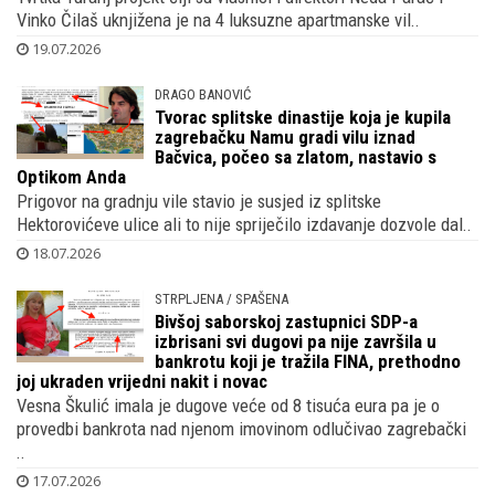
Vinko Čilaš uknjižena je na 4 luksuzne apartmanske vil..
19.07.2026
DRAGO BANOVIĆ
Tvorac splitske dinastije koja je kupila
zagrebačku Namu gradi vilu iznad
Bačvica, počeo sa zlatom, nastavio s
Optikom Anda
Prigovor na gradnju vile stavio je susjed iz splitske
Hektorovićeve ulice ali to nije spriječilo izdavanje dozvole dal..
18.07.2026
STRPLJENA / SPAŠENA
Bivšoj saborskoj zastupnici SDP-a
izbrisani svi dugovi pa nije završila u
bankrotu koji je tražila FINA, prethodno
joj ukraden vrijedni nakit i novac
Vesna Škulić imala je dugove veće od 8 tisuća eura pa je o
provedbi bankrota nad njenom imovinom odlučivao zagrebački
..
17.07.2026