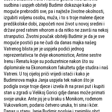
sudbina i uspjeh obitelji Budimir dokazuje kako je
moguće prebroditi sve, pa i najteže životne okolnosti,
izgubiti voljenu osobu, muža, i to s troje malene djece
predškolske dobi, započeti novi život u novoj sredini i
državi pred ratnim vihorom a da nitko ne završi na nekoj
stranputici. Životni poučak obitelji Budimir je da je sve
moguće postići pa ne čudi da danas majka našeg
Vatrenog blista jer je uspjela podići jednog
reprezentativca te dvije ekonomistice, Antine sestre
Irenu i Renatu koje su poduzetnice nakon što su
diplomirale na Ekonomskom fakultetu gdje studira i naš
Vatreni. U toj cijeloj priči vrijedi istaći i kako je
Budimirova majka Janja uspjela tek nakon što je
podigla svoje troje djece i izvela ih na pravi put i kupiti
stan u zgradi u Velikoj Gorici gdje danas može primati
svoje unuke. Ante joj je u braku s Monikom, rođenom
Vukovarkom, podario četvero unuka, tri sina i kćer.
Danas u stanu Janje Budimir posluje i zanimljiv obrt