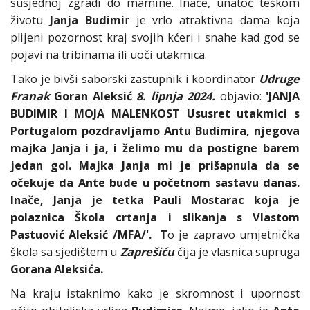
susjednoj zgradi do mamine. Inače, unatoč teškom
životu
Janja Budimi
r je vrlo atraktivna dama koja
plijeni pozornost kraj svojih kćeri i snahe kad god se
pojavi na tribinama ili uoči utakmica.
Tako je bivši saborski zastupnik i koordinator
Udruge
Franak
Goran Aleksić
8. lipnja 2024.
objavio:
'JANJA
BUDIMIR I MOJA MALENKOST Ususret utakmici s
Portugalom pozdravljamo Antu Budimira, njegova
majka Janja i ja, i želimo mu da postigne barem
jedan gol. Majka Janja mi je prišapnula da se
očekuje da Ante bude u početnom sastavu danas.
Inače, Janja je tetka Pauli Mostarac koja je
polaznica Škola crtanja i slikanja s Vlastom
Pastuović Aleksić /MFA/'. T
o je zapravo umjetnička
škola sa sjedištem u
Zaprešiću
čija je vlasnica supruga
Gorana Aleksića.
Na kraju istaknimo kako je skromnost i upornost