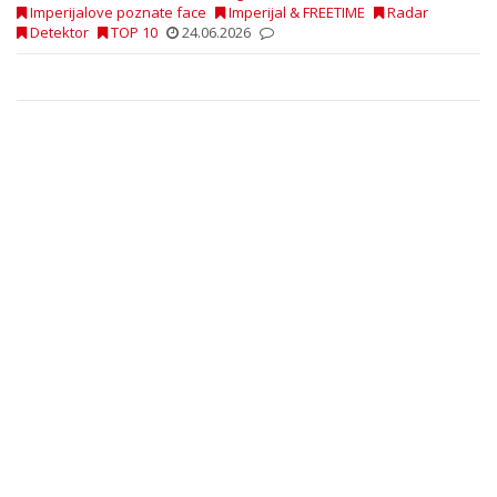
Imperijalove poznate face
Imperijal & FREETIME
Radar
Detektor
TOP 10
24.06.2026