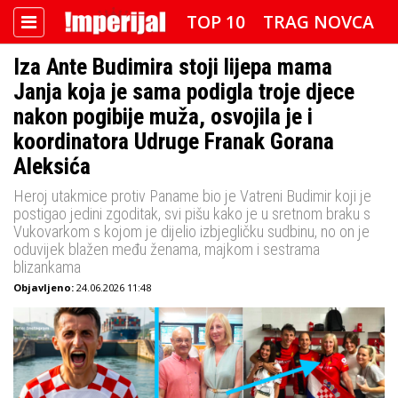
TOP 10
TRAG NOVCA
Iza Ante Budimira stoji lijepa mama
DETEKTOR
FOTO SPECIJAL
Janja koja je sama podigla troje djece
IMPERIJAL VIDEO
RADAR
nakon pogibije muža, osvojila je i
koordinatora Udruge Franak Gorana
IMPERIJAL & FREETIME
Aleksića
Heroj utakmice protiv Paname bio je Vatreni Budimir koji je
IMPERIJALOVE POZNATE FACE
postigao jedini zgoditak, svi pišu kako je u sretnom braku s
Vukovarkom s kojom je dijelio izbjegličku sudbinu, no on je
oduvijek blažen među ženama, majkom i sestrama
blizankama
Objavljeno:
24.06.2026 11:48