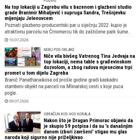
11.07.2026
PODVIG
Na top lokaciji u Zagrebu vilu s bazenom
i glazbeni studio grade Branimir
Mihaljević i supruga Sandra, Trešnjevku
mijenjaju Jelenovcem
Poznati glazbeno-producentski par u siječnju 2022. kupio je
atraktivnu parcelu na Črnomercu tik do zaštićene park šume..
10.07.2026
NEBU POD OBLAKE
Niče vila bivšeg Vatrenog Tina Jedvaja na
top lokaciji, nema table s građevinskom
dozvolom, a zbog radova mjesecima trpi
promet u tom dijelu Zagreba
Branič Panathanaikosa od prošle godine gradi kaskadni
stambeni objekt na parceli na Mlinarskoj cesti s koje puca
pogle..
09.07.2026