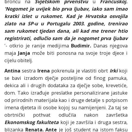
broncu na
Svjetskom prvenstvu
u
Francuskoj.
'Nogomet je uvijek bio prva ljubav, iako sam imao
kratki izlet u rukomet. Kad je Hrvatska osvojila
zlato na SP-u u Portugalu 2003. godine, trenirao
sam rukomet tjedan dana, ali kad me trener htio
registrirati, odlučio sam da je nogomet prva ljubav
'- otkrio je ranije medijima
Budimir.
Danas njegova
maja
Janja
može biti ponosna na svoje troje djece i
cijelu obitelj.
Antina
sestra
Irena
pokrenula je vlastiti obrt
Irki
koji
se bavi izradom dječje posteljine od finog pamuka,
dekica ali i drugih dodataka za dječje sobe, krevetiće,
dom. Tako izrađuje preslatke personalizirane jastuke
od prirodnih materijala kao i druge detalje s potpisom
imena djeteta ili osobe kojoj su namijenjeni. Za taj se
obrtnički pothvat odlučila nakon završetka
Ekonomskog fakulteta
koji je završila i druga sestra,
blizanka
Renata.
Ante
je još student na istom faksu