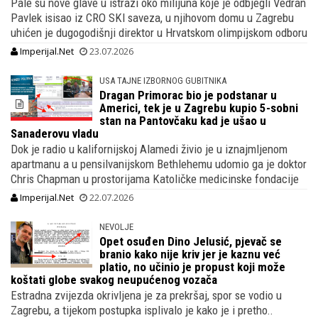
Pale su nove glave u istrazi oko milijuna koje je odbjegli Vedran
Pavlek isisao iz CRO SKI saveza, u njihovom domu u Zagrebu
uhićen je dugogodišnji direktor u Hrvatskom olimpijskom odboru
Imperijal.Net
23.07.2026
USA TAJNE IZBORNOG GUBITNIKA
Dragan Primorac bio je podstanar u
Americi, tek je u Zagrebu kupio 5-sobni
stan na Pantovčaku kad je ušao u
Sanaderovu vladu
Dok je radio u kalifornijskoj Alamedi živio je u iznajmljenom
apartmanu a u pensilvanijskom Bethlehemu udomio ga je doktor
Chris Chapman u prostorijama Katoličke medicinske fondacije
Imperijal.Net
22.07.2026
NEVOLJE
Opet osuđen Dino Jelusić, pjevač se
branio kako nije kriv jer je kaznu već
platio, no učinio je propust koji može
koštati globe svakog neupućenog vozača
Estradna zvijezda okrivljena je za prekršaj, spor se vodio u
Zagrebu, a tijekom postupka isplivalo je kako je i pretho..