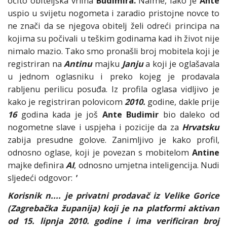
očito obiteljska vrlina
Budimira.
Naime, iako je
Ante
uspio u svijetu nogometa i zaradio pristojne novce to
ne znači da se njegova obitelj želi odreći principa na
kojima su počivali u teškim godinama kad ih život nije
nimalo mazio. Tako smo pronašli broj mobitela koji je
registriran na
Antinu
majku
Janju
a koji je oglašavala
u jednom oglasniku i preko kojeg je prodavala
rabljenu perilicu posuđa. Iz profila oglasa vidljivo je
kako je registriran polovicom
2010.
godine, dakle prije
16
godina kada je još
Ante Budimir
bio daleko od
nogometne slave i uspjeha i pozicije da za
Hrvatsku
zabija presudne golove. Zanimljivo je kako profil,
odnosno oglase, koji je povezan s mobitelom
Antine
majke definira
AI
, odnosno umjetna inteligencija. Nudi
sljedeći odgovor:
'
Korisnik n.... je privatni prodavač iz Velike Gorice
(Zagrebačka županija) koji je na platformi aktivan
od 15. lipnja 2010. godine i ima verificiran broj