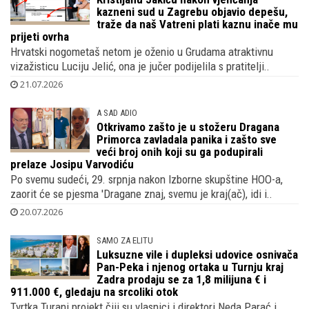
kazneni sud u Zagrebu objavio depešu,
traže da naš Vatreni plati kaznu inače mu
prijeti ovrha
Hrvatski nogometaš netom je oženio u Grudama atraktivnu
vizažisticu Luciju Jelić, ona je jučer podijelila s pratitelji..
21.07.2026
A SAD ADIO
Otkrivamo zašto je u stožeru Dragana
Primorca zavladala panika i zašto sve
veći broj onih koji su ga podupirali
prelaze Josipu Varvodiću
Po svemu sudeći, 29. srpnja nakon Izborne skupštine HOO-a,
zaorit će se pjesma 'Dragane znaj, svemu je kraj(ač), idi i..
20.07.2026
SAMO ZA ELITU
Luksuzne vile i dupleksi udovice osnivača
Pan-Peka i njenog ortaka u Turnju kraj
Zadra prodaju se za 1,8 milijuna € i
911.000 €, gledaju na srcoliki otok
Tvrtka Turanj projekt čiji su vlasnici i direktori Neda Parać i