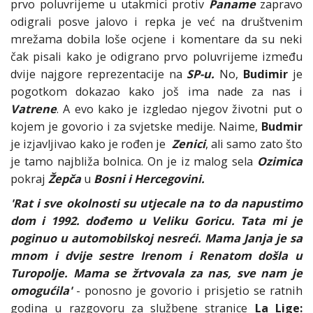
prvo poluvrijeme u utakmici protiv
Paname
zapravo
odigrali posve jalovo i repka je već na društvenim
mrežama dobila loše ocjene i komentare da su neki
čak pisali kako je odigrano prvo poluvrijeme između
dvije najgore reprezentacije na
SP-u.
No,
Budimir
je
pogotkom dokazao kako još ima nade za nas i
Vatrene
. A evo kako je izgledao njegov životni put o
kojem je govorio i za svjetske medije. Naime,
Budmir
je izjavljivao kako je rođen je
Zenici
, ali samo zato što
je tamo najbliža bolnica. On je iz malog sela
Ozimica
pokraj
Žepča
u
Bosni i Hercegovini.
'Rat i sve okolnosti su utjecale na to da napustimo
dom i 1992. dođemo u Veliku Goricu. Tata mi je
poginuo u automobilskoj nesreći. Mama Janja je sa
mnom i dvije sestre Irenom i Renatom došla u
Turopolje. Mama se žrtvovala za nas, sve nam je
omogućila'
- ponosno je govorio i prisjetio se ratnih
godina u razgovoru za službene stranice
La Lige: