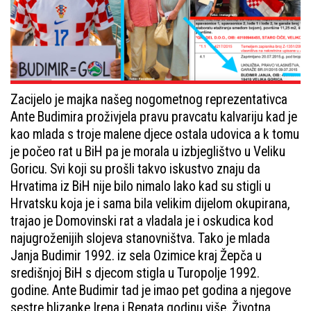
Zacijelo je majka našeg nogometnog reprezentativca
Ante Budimira proživjela pravu pravcatu kalvariju kad je
kao mlada s troje malene djece ostala udovica a k tomu
je počeo rat u BiH pa je morala u izbjeglištvo u Veliku
Goricu. Svi koji su prošli takvo iskustvo znaju da
Hrvatima iz BiH nije bilo nimalo lako kad su stigli u
Hrvatsku koja je i sama bila velikim dijelom okupirana,
trajao je Domovinski rat a vladala je i oskudica kod
najugroženijih slojeva stanovništva. Tako je mlada
Janja Budimir 1992. iz sela Ozimice kraj Žepča u
središnjoj BiH s djecom stigla u Turopolje 1992.
godine. Ante Budimir tad je imao pet godina a njegove
sestre blizanke Irena i Renata godinu više. Životna