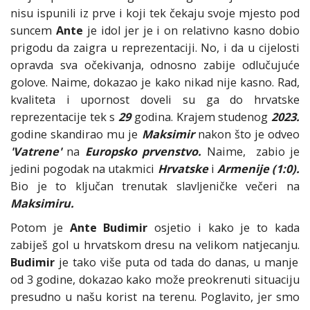
nisu ispunili iz prve i koji tek čekaju svoje mjesto pod
suncem
Ante
je idol jer je i on relativno kasno dobio
prigodu da zaigra u reprezentaciji. No, i da u cijelosti
opravda sva očekivanja, odnosno zabije odlučujuće
golove. Naime, dokazao je kako nikad nije kasno. Rad,
kvaliteta i upornost doveli su ga do hrvatske
reprezentacije tek s
29
godina. Krajem studenog
2023.
godine skandirao mu je
Maksimir
nakon što je odveo
'Vatrene'
na
Europsko prvenstvo.
Naime, zabio je
jedini pogodak na utakmici
Hrvatske
i
Armenije
(1:0).
Bio je to ključan trenutak slavljeničke večeri na
Maksimiru.
Potom je
Ante Budimir
osjetio i kako je to kada
zabiješ gol u hrvatskom dresu na velikom natjecanju.
Budimir
je tako više puta od tada do danas, u manje
od 3 godine, dokazao kako može preokrenuti situaciju
presudno u našu korist na terenu. Poglavito, jer smo