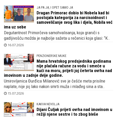
JA PA JA, I OPET SAMO JA
Dragan Primorac dobio bi Nobela kad bi
postojala kategorija za narcisoidnost i
samoveličanje svog lika i djela, Nobila već
ima uz sebe
Degutantnost Primorčeva samohvalisanja, koja graniči s
gadljivošću možda je najbolje sažeta u rečenici koja glasi: “K..
16.07.2026
PENZIONERSKE MUKE
Mama hrvatskog predsjednika godinama
nije plaćala račune za vodu i smeće u
kući na moru, prijeti joj četvrta ovrha nad
imovinom u zadnje dvije godine.
Umirovljenica Đurđica Milanović sve je češće meta prisilne
naplate, nije joj lako nakon smrti muža i mlađeg sina a sta..
15.07.2026
KAKVA NEVOLJA
Dijani Čuljak prijeti ovrha nad imovinom u
režiji njene sestre i to zbog bivše