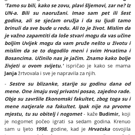
'Tamo su bili, kako se zovu, plavi šljemovi, zar ne? Iz
UN-a. Bili su naoružani. Imao sam pet ili šest
godina, ali se sjećam oružja i da su ljudi tamo
brinuli da sve bude u redu. Ali to je život. Mislim da
je važno zapamtiti da loše stvari mogu da vas učine
boljim Uvijek mogu da vam pruže nešto u životu i
mislim da se to dogodilo meni i svim Hrvatima i
Bosancima. Učinilo nas je jačim. Znamo kako bolje
živjeti u ovom svijetu.'
ispričao je kako se mama
Janja
žrtvovala i sve je napravila za njih.
-
Sestre su blizanke, starije su godinu dana od
mene. One imaju svoj privatni posao, zajedno rade.
Obje su završile Ekonomski fakultet, zbog toga su i
mene natjerale na fakultet. Ipak nije na prvome
mjestu, tu su obitelj i nogomet
- kaže
Budimir,
koji
je nogomet počeo igrati sa sedam godina. Krenuo
sam u ljeto
1998.
godine, kad je
Hrvatska
osvojila