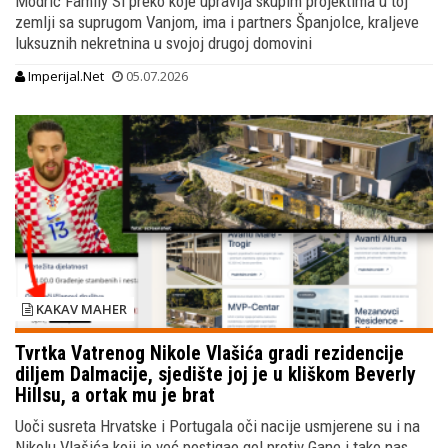
Modric Family Sl preko koje upravlja skupim projektima u toj
zemlji sa suprugom Vanjom, ima i partners Španjolce, kraljeve
luksuznih nekretnina u svojoj drugoj domovini
Imperijal.Net
05.07.2026
KAKAV MAHER
Tvrtka Vatrenog Nikole Vlašića gradi rezidencije
diljem Dalmacije, sjedište joj je u kliškom Beverly
Hillsu, a ortak mu je brat
Uoči susreta Hrvatske i Portugala oči nacije usmjerene su i na
Nikolu Vlašića koji je već postigao gol protiv Gane i tako nas