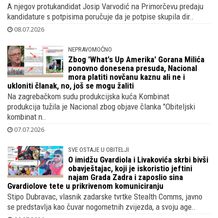
OBRAČUN KOD HOO KORALA
Nakon što je Dragan Primorac objavio da
je skupio 59 potpisa i da su 's današnjim
danom izbori završeni' stigao mu glas
naroda koji sigurno nije priželjkivao
A njegov protukandidat Josip Varvodić na Primorčevu predaju
kandidature s potpisima poručuje da je potpise skupila dir..
08.07.2026
NEPRAVOMOĆNO
Zbog 'What's Up Amerika' Gorana Milića
ponovno donesena presuda, Nacional
mora platiti novčanu kaznu ali ne i
ukloniti članak, no, još se mogu žaliti
Na zagrebačkom sudu produkcijska kuća Kombinat
produkcija tužila je Nacional zbog objave članka "Obiteljski
kombinat n..
07.07.2026
SVE OSTAJE U OBITELJI
O imidžu Gvardiola i Livakovića skrbi bivši
obavještajac, koji je iskoristio jeftini