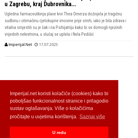
u Zagrebu, kraj Dubrovnika...
Ugledna farmaceutkinja plave krvi Thea Omerza doživjela je tragičnu
sudbinu i otimačinu cjelokupne imovine prije smrti, iako je bila zdrava i
vitalna smjestili su je čak i na Psihijatriju kako bi se domogli njezinih
vrijednih nekretnina, u slučaj se uplela i Nela Pedišić
Imperijal.Net
17.07.2025
Imperijal.net koristi kolačiće (cookies) kako bi
poboljšao funkcionalnost stranice i prilagodio
sustav oglašavanja. Više o kolačićima
pročitajte u uvjetima korištenja.
Saznaj više
U redu