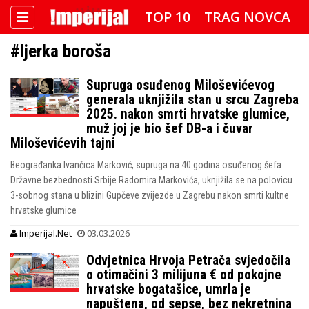
TOP 10
TRAG NOVCA
#ljerka boroša
DETEKTOR
FOTO SPECIJAL
Supruga osuđenog Miloševićevog
IMPERIJAL VIDEO
RADAR
generala uknjižila stan u srcu Zagreba
2025. nakon smrti hrvatske glumice,
IMPERIJAL & FREETIME
muž joj je bio šef DB-a i čuvar
Miloševićevih tajni
IMPERIJALOVE POZNATE FACE
Beograđanka Ivančica Marković, supruga na 40 godina osuđenog šefa
Državne bezbednosti Srbije Radomira Markovića, uknjižila se na polovicu
3-sobnog stana u blizini Gupčeve zvijezde u Zagrebu nakon smrti kultne
hrvatske glumice
Imperijal.Net
03.03.2026
Odvjetnica Hrvoja Petrača svjedočila
o otimačini 3 milijuna € od pokojne
hrvatske bogatašice, umrla je
napuštena, od sepse, bez nekretnina