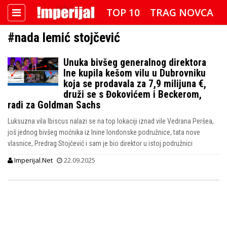
TOP 10
TRAG NOVCA
#nada lemić stojčević
DETEKTOR
FOTO SPECIJAL
Unuka bivšeg generalnog direktora
IMPERIJAL VIDEO
RADAR
Ine kupila kešom vilu u Dubrovniku
koja se prodavala za 7,9 milijuna €,
IMPERIJAL & FREETIME
druži se s Đokovićem i Beckerom,
radi za Goldman Sachs
IMPERIJALOVE POZNATE FACE
Luksuzna vila Ibiscus nalazi se na top lokaciji iznad vile Vedrana Peršea,
još jednog bivšeg moćnika iz Inine londonske podružnice, tata nove
vlasnice, Predrag Stojčević i sam je bio direktor u istoj podružnici
Imperijal.Net
22.09.2025