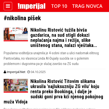
TOP 10
TRAG NOVCA
#nikolina pišek
DETEKTOR
FOTO SPECIJAL
Nikolinu Ristović tužila bivša
IMPERIJAL VIDEO
RADAR
gazdarica, na sud stigli dokazi
neplaćanja najma i režija, slike
IMPERIJAL & FREETIME
uništenog stana, nalazi vještaka...
Popularna voditeljica unajmila je 4-sobni stan u ulici nadomak elitnog
IMPERIJALOVE POZNATE FACE
Pantovčaka, no vlasnica Linda Al-Dujaily suočila se s golemim
problemom i dugovima pa je slučaj završio na ZG sudu
Imperijal.Net
04.10.2025
Nikolina Ristović Titovim slikama
ukrasila 'najluksuzniju ZG vilu' koju
renta preko Bookinga, i dalje je
sudski goni prva kći njenog pokojnog
muža Vidoja