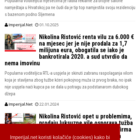
Popularna voditeljica mjesecima je radila reklame za brojne salone
namještaja u Hrvatskoj pa ne čudi da je tip top namjestila svoju rezidenciju
s bazenom podno Sljemena
Imperijal.Net
01.10.2025
Nikolina Ristović renta vilu za 6.000 €
na mjesec jer je nije prodala za 1,7
milijuna eura, obogatila se iako je
bankrotirala 2020. a sud utvrdio da
nema imovinu
Popularna voditeljica RTL-a uspjela je skinuti zabranu raspolaganja vilom
koja je stavljena zbog tužbe kćeri pokojnog muža iz prvog braka, no ipak
nije uspjela naći kupca pa se dala u potragu za podstanarom dubokog
džepa
Imperijal.Net
22.01.2024
Nikolina Ristović opet u problemima,
prodaju luksuzne vile osporava tužba
Vidojeve kćeri iz prvog braka a firma
joj je iznova zaglibila u gubicima
Imperijal.net koristi kolačiće (cookies) kako bi