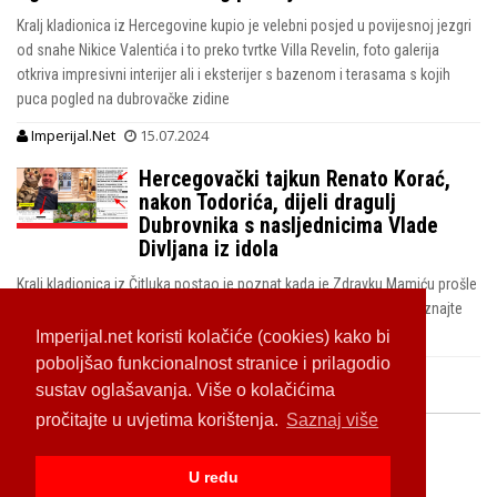
Kralj kladionica iz Hercegovine kupio je velebni posjed u povijesnoj jezgri
od snahe Nikice Valentića i to preko tvrtke Villa Revelin, foto galerija
otkriva impresivni interijer ali i eksterijer s bazenom i terasama s kojih
puca pogled na dubrovačke zidine
Imperijal.Net
15.07.2024
Hercegovački tajkun Renato Korać,
nakon Todorića, dijeli dragulj
Dubrovnika s nasljednicima Vlade
Divljana iz idola
Kralj kladionica iz Čitluka postao je poznat kada je Zdravku Mamiću prošle
godine posudio 44,5 milijuna kuna za vraćanje duga Hrvatskoj, saznajte
kako je postao vlasnik luksuznog posjeda u Starom Gradu
Imperijal.net koristi kolačiće (cookies) kako bi
poboljšao funkcionalnost stranice i prilagodio
Imperijal.Net
19.01.2022
sustav oglašavanja. Više o kolačićima
pročitajte u uvjetima korištenja.
Saznaj više
U redu