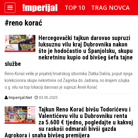
TOP 10
TRAG NOVCA
#reno korać
DETEKTOR
FOTO SPECIJAL
Hercegovački tajkun darovao supruzi
IMPERIJAL VIDEO
RADAR
luksuznu vilu kraj Dubrovnika nakon
što je hodočastio u Španjolsku, skupu
IMPERIJAL & FREETIME
nekretninu kupio od bivšeg šefa tajne
službe
IMPERIJALOVE POZNATE FACE
Reno Korać veliki je prijatelj hrvatskog izbornika Zlatka Dalića, poput njega
kolekcionira skupe nekretnine od Zagreba do Jadrana, no krajem ožujka
o.g. vilu na top lokaciji darovao je supruzi Aneli Korać
Imperijal.Net
03.05.2025
Tajkun Reno Korać bivšu Todorićevu i
Valentićevu vilu u Dubrovniku renta
za 5.600 € tjedno, pogledajte u kakvoj
su raskoši odmarali bivši gazda
Agrokora i snaha bivšeg premijera