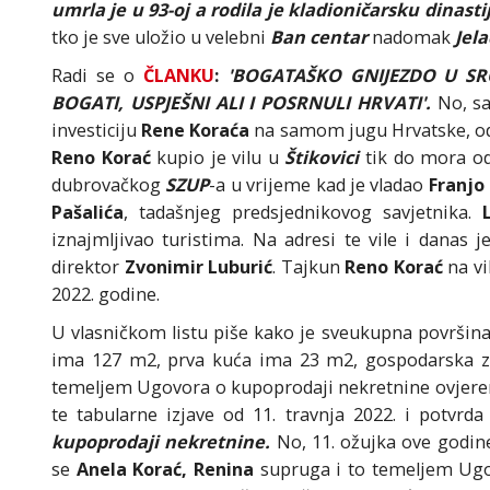
umrla je u 93-oj a rodila je kladioničarsku dinasti
tko je sve uložio u velebni
Ban centar
nadomak
Jela
Radi se o
ČLANKU
:
'BOGATAŠKO GNIJEZDO U SRCU
BOGATI, USPJEŠNI ALI I POSRNULI HRVATI'.
No, s
investiciju
Rene Koraća
na samom jugu Hrvatske, o
Reno Korać
kupio je vilu u
Štikovici
tik do mora o
dubrovačkog
SZUP
-a u vrijeme kad je vladao
Franj
Pašalića
, tadašnjeg predsjednikovog savjetnika.
iznajmljivao turistima. Na adresi te vile i danas j
direktor
Zvonimir Luburić
. Tajkun
Reno Korać
na vi
2022. godine.
U vlasničkom listu piše kako je sveukupna površina
ima 127 m2, prva kuća ima 23 m2, gospodarska 
temeljem Ugovora o kupoprodaji nekretnine ovjeren
te tabularne izjave od 11. travnja 2022. i potvr
kupoprodaji nekretnine.
No, 11. ožujka ove godine
se
Anela Korać,
Renina
supruga i to temeljem Ugo