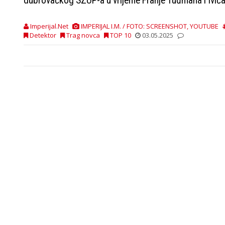
dubrovačkog SZUP-a u vrijeme Franje Tuđmana i Ivića
Imperijal.Net
IMPERIJAL I.M. / FOTO: SCREENSHOT, YOUTUBE
Detektor
Trag novca
TOP 10
03.05.2025