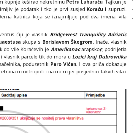
om kupnje keširao nekretninu
Petru Luburuću
. Tajkun je
imljiv je podatak i tko je prvi susjed
Koraću i
supruzi.
derna katnica koja se iznajmljuje pod dva imena: vila
ventus čiji je vlasnik
Bridgewest Tranquility Adriatic
uaestusa
skupa s
Borislavom
Škegrom.
Inače, vlasnik
k do vile Koraćevih je
Amerikanac
arapskog podrijetla
u i vlasnik parcele tik do mora u
Lozici kraj Dubrovnika
načelnika, poduzetnik
Pero Vićan
. I ova priča dokazuje
etnina u metropoli i na moru jer posjednici takvih vila i