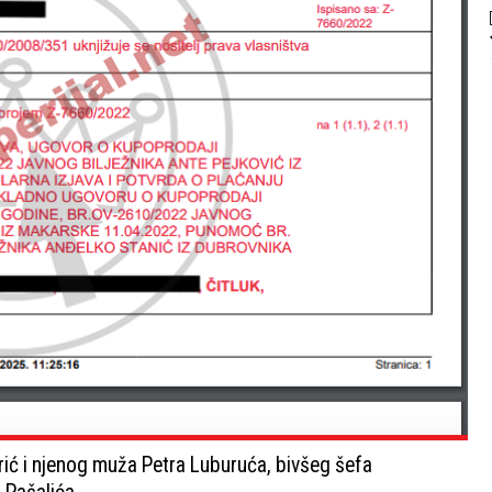
rić i njenog muža Petra Luburuća, bivšeg šefa