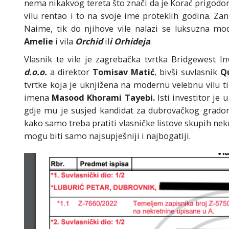
nema nikakvog tereta što znači da je Korać prigod
vilu rentao i to na svoje ime proteklih godina. Zan
Naime, tik do njihove vile nalazi se luksuzna mo
Amelie
i vila
Orchid
il
i Orhideja
.
Vlasnik te vile je zagrebačka tvrtka Bridgewest In
d.o.o.
a direktor
Tomisav Matić
, bivši suvlasnik
Q
tvrtke koja je uknjižena na modernu velebnu vilu ti
imena
Masood Khorami Tayebi.
Isti investitor je 
gdje mu je susjed kandidat za dubrovačkog grado
kako samo treba pratiti vlasničke listove skupih nekr
mogu biti samo najsupješniji i najbogatiji.