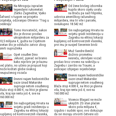
Na Mirogoju ispraćen
Od žene bivšeg izbornika
legendarni rukometaš
kupila skoro cijelu uvalu
Zlatko Žagmešter, Vjeko
na Braču pa sad Filipinka,
Šafranić s tugom se prisjetio
udovica američkog računalnog
prijatelja, odzvanjao Oliverov 'Trag u
milijardera, ima tri vile i parcele,
beskraju'
sveukupno 18.542 m2
Tomo Horvatinčić, nakon
Sin najbogatijeg Hrvata na
što je dvorac prodao
svijetu gradi rezidenciju u
ukrajinskom milijarderu za
Zagrebu na elitnoj lokaciji
10,5 milijuna €, gušta na Cvjetnom
kupljenoj od kontroverznih vlasnika,
sretan što je odslužio zatvor zbog
prvi mu je susjed Severinin bivši
smrti supružnika
Muž Sandre Benčić
Opet osuđen Dino
doživio prometnu
Jelusić, pjevač se branio
nesreću, okrivljeni vozač
kako nije kriv jer je kaznu
prošao kroz crveno na raskrižju u
već platio, no učinio je propust koji
Zagrebu i završio na Traumi, a
može koštati globe svakog
policajac izbjegao svjedočenje
neupućenog vozača
Dnevni najam hedonističke
Dnevni najam hedonističke
oaze iznad Makarske
oaze iznad Makarske
supruge netom osuđenog
supruge netom osuđenog
Blaža stoji 4.000 €, na litici je glavna
Blaža stoji 4.000 €, na litici je glavna
vila, kraj nje renta još 4, sve na
vila, kraj nje renta još 4, sve na
160.000 m2
160.000 m2
Vicenco Blagaić ne može
Sin najbogatijeg Hrvata na
uknjižiti ZG stan plaćen
svijetu gradi rezidenciju u
skoro pola milijuna €,
Zagrebu na elitnoj lokaciji
izgubio i sudski spor, ovo dokazuje
kupljenoj od kontroverznih vlasnika,
da svi moraju otvoriti četvere oči