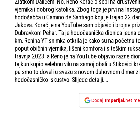
Zlatkom Dalićem. No, Reno Korać o sebi na društvenim 
vjernika i dobrog katolika. Zbog toga je prvi na Inst
hodošačća u Camino de Santiago koji je trajao 22 dan
Jakova. Korać je na YouTube sam objavio i brojne pri
Dubravkom Pehar. Ta je hodočasnička dionica jedna o
km. Renina YT snimka otkrila je kako su na početnu toč
poput običnih vjernika, lišeni komfora i s teškim ruks
travnja 2023. a Reno je na YouTube objavio razne dioni
tajkun kupio velebnu vilu na samoj obali u Štikovici k
pa smo to doveli u svezu s novom duhovnom dimenzijom
hodočasničko iskustvo. Slijede detalji....
Dodaj
Imperijal
.net me