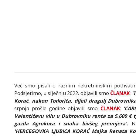
Već smo pisali o raznim nekretninskim pothvat
Podsjetimo, u siječnju 2022. objavili smo
ČLANAK
:
'
Korać, nakon Todorića, dijeli dragulj Dubrovnika
srpnja prošle godine objavili smo
ČLANAK
:
'CAR
Valentićevu vilu u Dubrovniku renta za 5.600 € t
gazda Agrokora i snaha bivšeg premijera'.
N
'HERCEGOVKA LJUBICA KORAĆ Majka Renata Kora