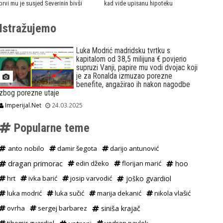
prvi mu je susjed Severinin bivši
kad vide upisanu hipoteku
Istražujemo
Luka Modrić madridsku tvrtku s
kapitalom od 38,5 milijuna € povjerio
supruzi Vanji, papire mu vodi dvojac koji
je za Ronalda izmuzao porezne
benefite, angažirao ih nakon nagodbe
zbog porezne utaje
Imperijal.Net
24.03.2025
Popularne teme
anto nobilo
damir šegota
darijo antunović
dragan primorac
edin džeko
florijan marić
hoo
hrt
ivka barić
josip varvodić
joško gvardiol
luka modrić
luka sučić
marija dekanić
nikola vlašić
ovrha
sergej barbarez
siniša krajač