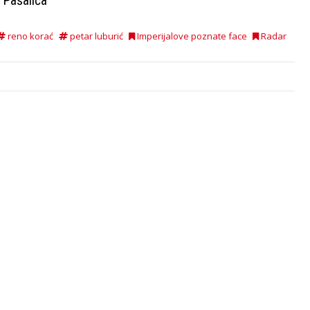
 Pašalića
reno korać
petar luburić
Imperijalove poznate face
Radar