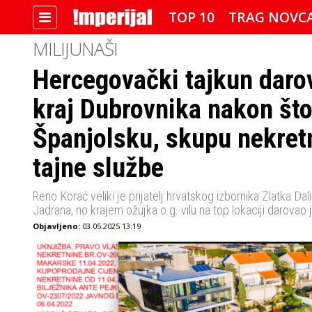
TOP 10
TRAG NOVC
MILIJUNAŠI
Hercegovački tajkun daro
IMPERIJALOVE POZNATE FACE
kraj Dubrovnika nakon što
Španjolsku, skupu nekret
tajne službe
Reno Korać veliki je prijatelj hrvatskog izbornika Zlatka D
Jadrana, no krajem ožujka o.g. vilu na top lokaciji darovao 
Objavljeno:
03.05.2025 13:19