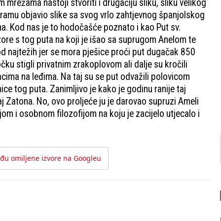
mrežama nastoji stvoriti i drugačiju sliku, sliku velikog
agramu objavio slike sa svog vrlo zahtjevnog španjolskog
a. Kod nas je to hodočašće poznato i kao Put sv.
zore s tog puta na koji je išao sa suprugom Anelom te
d najtežih jer se mora pješice proći put dugačak 850
ku stigli privatnim zrakoplovom ali dalje su kročili
acima na leđima. Na taj su se put odvažili polovicom
ce tog puta. Zanimljivo je kako je godinu ranije taj
raj Zatona. No, ovo proljeće ju je darovao supruzi Ameli
 i osobnom filozofijom na koju je zacijelo utjecalo i
đu omiljene izvore na Googleu