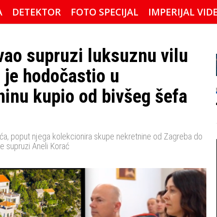
A
DETEKTOR
FOTO SPECIJAL
IMPERIJAL VID
vao supruzi luksuznu vilu
 je hodočastio u
ninu kupio od bivšeg šefa
alića, poput njega kolekcionira skupe nekretnine od Zagreba do
je supruzi Aneli Korać