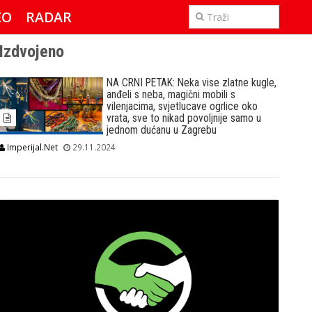
EO
RADAR
IMPERIJAL & FREETIME
Izdvojeno
NA CRNI PETAK: Neka vise zlatne kugle,
anđeli s neba, magični mobili s
vilenjacima, svjetlucave ogrlice oko
vrata, sve to nikad povoljnije samo u
jednom dućanu u Zagrebu
Imperijal.Net
29.11.2024