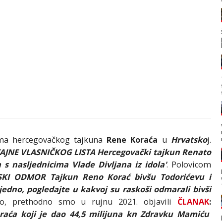
ima hercegovačkog tajkuna
Rene Koraća
u
Hrvatsko
j.
TAJNE VLASNIČKOG LISTA Hercegovački tajkun Renato
 s nasljednicima Vlade Divljana iz idola'
. Polovicom
SKI ODMOR Tajkun Reno Korać bivšu Todorićevu i
jedno, pogledajte u kakvoj su raskoši odmarali bivši
o, prethodno smo u rujnu 2021. objavili
ČLANAK
:
ća koji je dao 44,5 milijuna kn Zdravku Mamiću