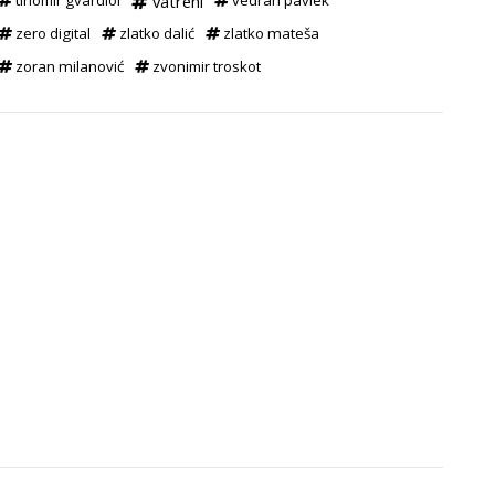
tihomir gvardiol
vatreni
vedran pavlek
zero digital
zlatko dalić
zlatko mateša
zoran milanović
zvonimir troskot