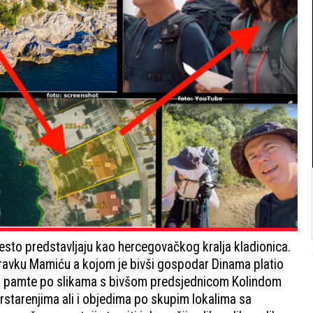
često predstavljaju kao hercegovačkog kralja kladionica.
dravku Mamiću a kojom je bivši gospodar Dinama platio
ća pamte po slikama s bivšom predsjednicom Kolindom
krstarenjima ali i objedima po skupim lokalima sa