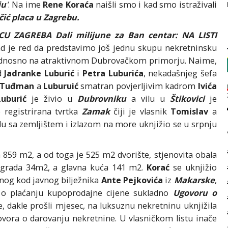
ju
'
. Na ime
Rene Koraća
naišli smo i kad smo istraživali
čić placa u Zagrebu.
 ZAGREBA Dali milijune za Ban centar: NA LISTI
ad je red da predstavimo još jednu skupu nekretninsku
dnosno na atraktivnom Dubrovačkom primorju. Naime,
d
Jadranke Luburić
i
Petra Luburića
, nekadašnjeg šefa
o Tuđman
a
Luburuić
smatran povjerljivim kadrom
Ivića
Luburić
je živio u
Dubrovniku
a vilu u
Štikovici
je
e registrirana tvrtka
Zamak
čiji je vlasnik
Tomislav
a
lu sa zemljištem i izlazom na more uknjižio se u srpnju
 859 m2, a od toga je 525 m2 dvorište, stjenovita obala
zgrada 34m2, a glavna kuća 141 m2.
Korać
se uknjižio
og kod javnog bilježnika
Ante Pejkovića
iz
Makarske
,
da o plaćanju kupoprodajne cijene sukladno
Ugovoru o
, dakle prošli mjesec, na luksuznu nekretninu uknjižila
vora o darovanju nekretnine. U vlasničkom listu inače