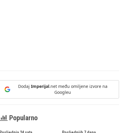
Dodaj
Imperijal
.net među omiljene izvore na
Googleu
Popularno
Posljednja 24 sata
Posljednjih 7 dana