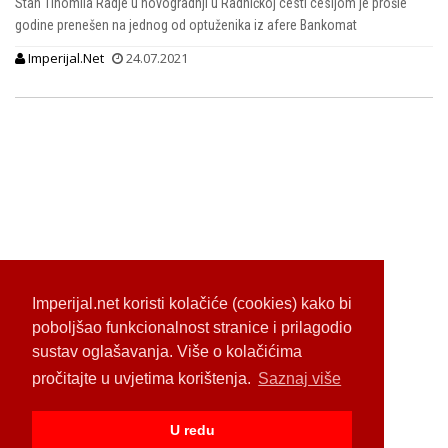
Stan Tihomila Radje u novogradnji u Radničkoj cesti cesijom je prošle
godine prenešen na jednog od optuženika iz afere Bankomat
Imperijal.Net
24.07.2021
Imperijal.net koristi kolačiće (cookies) kako bi
poboljšao funkcionalnost stranice i prilagodio
sustav oglašavanja. Više o kolačićima
pročitajte u uvjetima korištenja.
Saznaj više
U redu