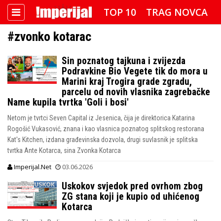
TOP 10
TRAG NOVCA
#zvonko kotarac
DETEKTOR
FOTO SPECIJAL
Sin poznatog tajkuna i zvijezda
IMPERIJAL VIDEO
RADAR
Podravkine Bio Vegete tik do mora u
Marini kraj Trogira grade zgradu,
IMPERIJAL & FREETIME
parcelu od novih vlasnika zagrebačke
Name kupila tvrtka 'Goli i bosi'
IMPERIJALOVE POZNATE FACE
Netom je tvrtci Seven Capital iz Jesenica, čija je direktorica Katarina
Rogošić Vukasović, znana i kao vlasnica poznatog splitskog restorana
Kat's Kitchen, izdana građevinska dozvola, drugi suvlasnik je splitska
tvrtka Ante Kotarca, sina Zvonka Kotarca
Imperijal.Net
03.06.2026
Uskokov svjedok pred ovrhom zbog
ZG stana koji je kupio od uhićenog
Kotarca