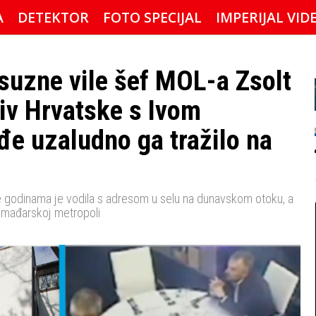
A
DETEKTOR
FOTO SPECIJAL
IMPERIJAL VID
ksuzne vile šef MOL-a Zsolt
iv Hrvatske s Ivom
e uzaludno ga tražilo na
 godinama je vodila s adresom u selu na dunavskom otoku, a
u mađarskoj metropoli