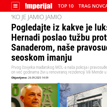
TOP 10
TRAG NOVC
'KO JE JAMIO JAMIO
Pogledajte iz kakve je lu
IMPERIJALOVE POZNATE FACE
Hernadi poslao tužbu prot
Sanaderom, naše pravosuđ
seoskom imanju
Prvog čovjeka mađarskog MOL-a naša policija i pravosuđe
on već godinama živi u renoviranoj rezidenciji Vili Mende 
Objavljeno:
26.09.2025 14:09