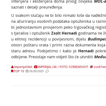
interijera i eksterijera doma prvog čovjeka
MOL-
saznati i detalji preuređenja.
U svakom slučaju ne bi bilo nimalo loše da nadležn
na ažuriranju osobnih podataka optuženika u razni
bi jednostavnom provjerom peko trgovačkog regist
s tjeralice i optuženik
Zsolt Hernadi
godinama ne ži
u elitnoj rezidenciji u povijesnom, dijelu
Budimpeš
otvori poštaru vrata i primi razna dokumenta koj
staru adresu. Podsjetimo i kako je
Hernadi
pokre
odbijene. Preostaje nam vidjeti što će utvrditi
Međun
Imperijal.Net
IMPERIJAL I.M. / FOTO: SCREENSHOT
zsolt he
TOP 10
26.09.2025