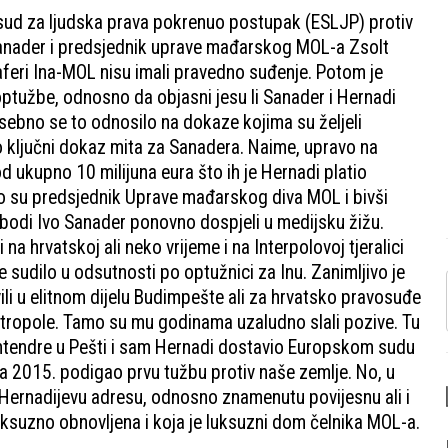
i sud za ljudska prava pokrenuo postupak (ESLJP) protiv
 Sanader i predsjednik uprave mađarskog MOL-a Zsolt
u aferi Ina-MOL nisu imali pravedno suđenje. Potom je
optužbe, odnosno da objasni jesu li Sanader i Hernadi
sebno se to odnosilo na dokaze kojima su željeli
io ključni dokaz mita za Sanadera. Naime, upravo na
od ukupno 10 milijuna eura što ih je Hernadi platio
ko su predsjednik Uprave mađarskog diva MOL i bivši
obodi Ivo Sanader ponovno dospjeli u medijsku žižu.
a hrvatskoj ali neko vrijeme i na Interpolovoj tjeralici
sudilo u odsutnosti po optužnici za Inu. Zanimljivo je
ili u elitnom dijelu Budimpešte ali za hrvatsko pravosuđe
etropole. Tamo su mu godinama uzaludno slali pozive. Tu
entendre u Pešti i sam Hernadi dostavio Europskom sudu
ja 2015. podigao prvu tužbu protiv naše zemlje. No, u
Hernadijevu adresu, odnosno znamenutu povijesnu ali i
uksuzno obnovljena i koja je luksuzni dom čelnika MOL-a.