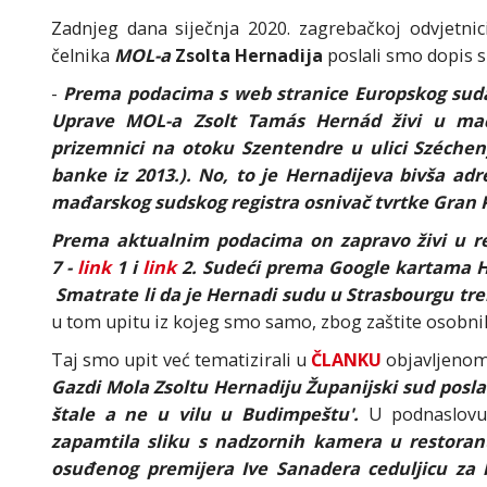
Zadnjeg dana siječnja 2020. zagrebačkoj odvjetni
čelnika
MOL-a
Zsolta Hernadija
poslali smo dopis s
-
Prema podacima s web stranice Europskog suda
Uprave MOL-a Zsolt Tamás Hernád živi u mađ
prizemnici na otoku Szentendre u ulici Szécheny
banke iz 2013.). No, to je Hernadijeva bivša ad
mađarskog sudskog registra osnivač tvrtke Gran Pr
Prema aktualnim podacima on zapravo živi u rez
7 -
link
1 i
link
2. Sudeći prema Google kartama Her
Smatrate li da je Hernadi sudu u Strasbourgu tr
u tom upitu iz kojeg smo samo, zbog zaštite osobni
Taj smo upit već tematizirali u
ČLANKU
objavljenom
Gazdi Mola Zsoltu Hernadiju Županijski sud pos
štale a ne u vilu u Budimpeštu'.
U podnaslovu
zapamtila sliku s nadzornih kamera u restoran
osuđenog premijera Ive Sanadera ceduljicu za k