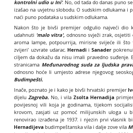
kontrolni udio u Ini'
. No, od tada do danas puno s
izašao na uvjetnu slobodu. O sudskim odlukama i p
naći puno podataka u sudskim odlukama.
Nakon što je bivši premijer odgulio najveći dio
udahnuti
'malo vitra',
odnosno svježi zrak, osjetiti 
aroma lampe, potpourrija, mirisne svijeće ili što
zvijeri' uzvrate udarac.
Hernadi
i
Sanader
pokrenul
ciljem da dokažu da nisu imali pravedno suđenje. B
stranicama
Međunarodnog suda za ljudska prav
odnosno hoće li umjesto adrese njegovog seoskog 
Budimpešti.
Inače, poznato je i kako je bivši hrvatski premijer
I
dijelu
Zagreba.
No, i vila
Zsolta Hernadija
primjer
povijesnoj vili koja je godinama, tijekom socijali
krovom, zasjati uz pomoć milijunskih uloga u bl
renovirao izrađena je 1937. i njezin prvi vlasnik
Hernadijeva
budimpeštanska vila i dalje zove vila
M