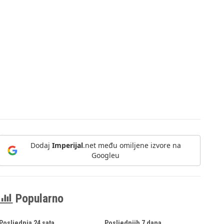
Dodaj
Imperijal
.net među omiljene izvore na
Googleu
Popularno
Posljednja 24 sata
Posljednjih 7 dana