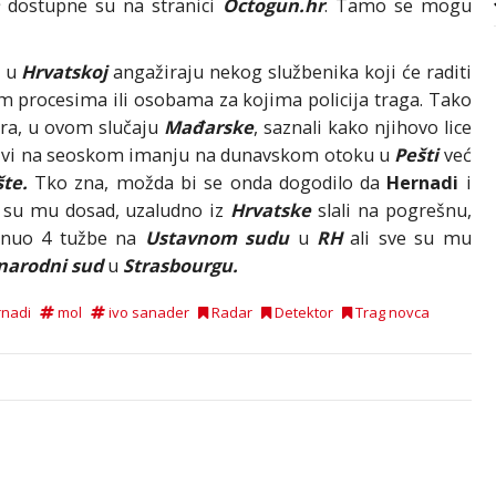
a
dostupne su na stranici
Octogun.hr
. Tamo se mogu
i u
Hrvatskoj
angažiraju nekog službenika koji će raditi
m procesima ili osobama za kojima policija traga. Tako
ra, u ovom slučaju
Mađarske
, saznali kako njihovo lice
vi na seoskom imanju na dunavskom otoku u
Pešti
već
te.
Tko zna, možda bi se onda dogodilo da
Hernadi
i
a su mu dosad, uzaludno iz
Hrvatske
slali na pogrešnu,
nuo 4 tužbe na
Ustavnom sudu
u
RH
ali sve su mu
arodni sud
u
Strasbourgu.
rnadi
mol
ivo sanader
Radar
Detektor
Trag novca