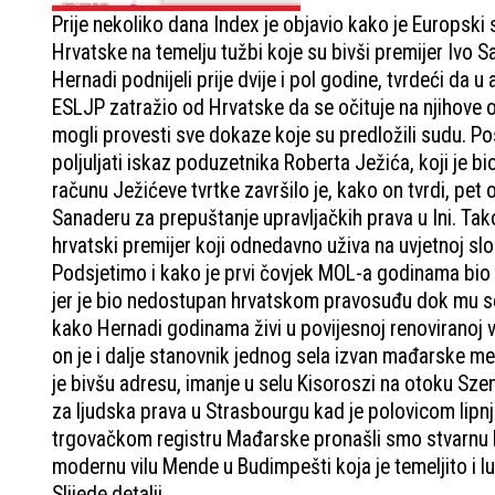
Prije nekoliko dana Index je objavio kako je Europsk
Hrvatske na temelju tužbi koje su bivši premijer Ivo
Hernadi podnijeli prije dvije i pol godine, tvrdeći da 
ESLJP zatražio od Hrvatske da se očituje na njihove 
mogli provesti sve dokaze koje su predložili sudu. Po
poljuljati iskaz poduzetnika Roberta Ježića, koji je b
računu Ježićeve tvrtke završilo je, kako on tvrdi, pet 
Sanaderu za prepuštanje upravljačkih prava u Ini. Ta
hrvatski premijer koji odnedavno uživa na uvjetnoj sl
Podsjetimo i kako je prvi čovjek MOL-a godinama bio i n
jer je bio nedostupan hrvatskom pravosuđu dok mu se 
kako Hernadi godinama živi u povijesnoj renoviranoj v
on je i dalje stanovnik jednog sela izvan mađarske m
je bivšu adresu, imanje u selu Kisoroszi na otoku Sz
za ljudska prava u Strasbourgu kad je polovicom lipn
trgovačkom registru Mađarske pronašli smo stvarnu 
modernu vilu Mende u Budimpešti koja je temeljito i l
Slijede detalji.....