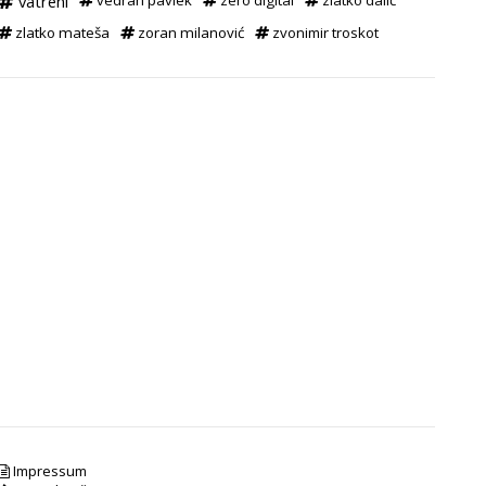
vatreni
vedran pavlek
zero digital
zlatko dalić
zlatko mateša
zoran milanović
zvonimir troskot
Impressum