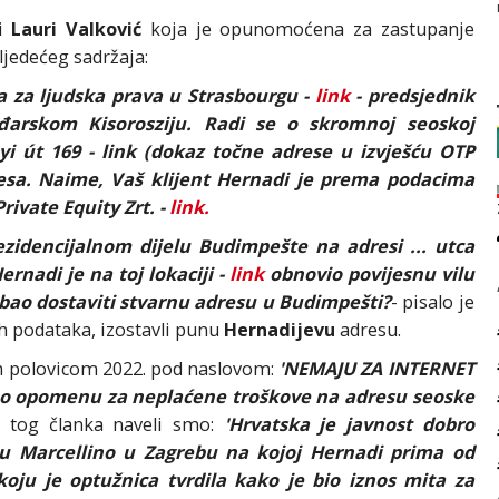
ci
Lauri Valković
koja je opunomoćena za zastupanje
ljedećeg sadržaja:
 za ljudska prava u Strasbourgu -
link
- predsjednik
arskom Kisorosziju. Radi se o skromnoj seoskoj
i út 169 - link (dokaz točne adrese u izvješću OTP
resa. Naime, Vaš klijent Hernadi je prema podacima
ivate Equity Zrt. -
link.
idencijalnom dijelu Budimpešte na adresi ... utca
nadi je na toj lokaciji -
link
obnovio povijesnu vilu
ebao dostaviti stvarnu adresu u Budimpešti?
- pisalo je
h podataka, izostavli punu
Hernadijevu
adresu.
 polovicom 2022. pod naslovom:
'NEMAJU ZA INTERNET
lao opomenu za neplaćene troškove na adresu seoske
 tog članka naveli smo:
'Hrvatska je javnost dobro
u Marcellino u Zagrebu na kojoj Hernadi prima od
oju je optužnica tvrdila kako je bio iznos mita za