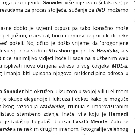
e toga promijenilo.
Sanade
r više nije iza rešetaka već je
resudama za proces stoljeća, suđenje za
INU
, možemo
 kazne dobio je uvjetni otpust pa tako konačno može
opet južinu, maestral, buru ili mirise iz prirode ili neke
 već poželi. No, očito je došlo vrijeme da 'progonjene
i su spor na sudu u
Strasbourgu
protiv
Hrvatske,
a s
it će zanimljivo vidjeti hoće li sada na službenim web
a
isplivati nove otmjena adresa prvog čovjeka
MOL-a
,
imanja biti upisana njegova rezidencijalna adresa u
vo Sanader
bio okružen luksuzom u svojoj vili u elitnom
 je skupe elegancije i luksuza i dokaz kako je moguće
stičkog razdoblja
Mađarske
, trunula s improviziranim
istavo stambeno zdanje. Inače, vila koju je
Hernadi
 bio je tadašnji bogataš bankar
László Mende.
Zato se
ende
a ne nekim drugim imenom. Fotografije velebnog