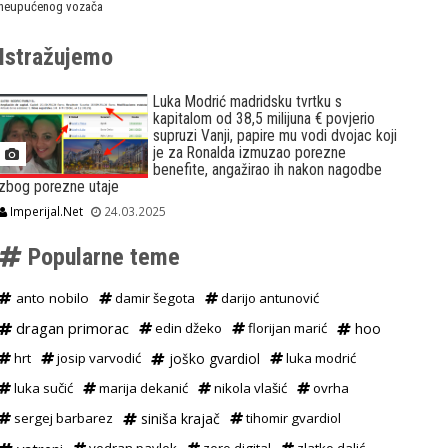
neupućenog vozača
Istražujemo
Luka Modrić madridsku tvrtku s
kapitalom od 38,5 milijuna € povjerio
supruzi Vanji, papire mu vodi dvojac koji
je za Ronalda izmuzao porezne
benefite, angažirao ih nakon nagodbe
zbog porezne utaje
Imperijal.Net
24.03.2025
Popularne teme
anto nobilo
damir šegota
darijo antunović
dragan primorac
edin džeko
florijan marić
hoo
hrt
josip varvodić
joško gvardiol
luka modrić
luka sučić
marija dekanić
nikola vlašić
ovrha
sergej barbarez
siniša krajač
tihomir gvardiol