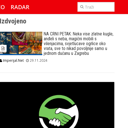
EO
RADAR
IMPERIJAL & FREETIME
Izdvojeno
NA CRNI PETAK: Neka vise zlatne kugle,
anđeli s neba, magični mobili s
vilenjacima, svjetlucave ogrlice oko
vrata, sve to nikad povoljnije samo u
jednom dućanu u Zagrebu
Imperijal.Net
29.11.2024