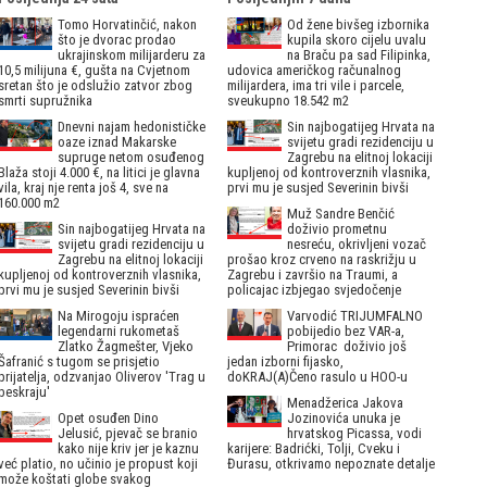
Tomo Horvatinčić, nakon
Od žene bivšeg izbornika
što je dvorac prodao
kupila skoro cijelu uvalu
ukrajinskom milijarderu za
na Braču pa sad Filipinka,
10,5 milijuna €, gušta na Cvjetnom
udovica američkog računalnog
sretan što je odslužio zatvor zbog
milijardera, ima tri vile i parcele,
smrti supružnika
sveukupno 18.542 m2
Dnevni najam hedonističke
Sin najbogatijeg Hrvata na
oaze iznad Makarske
svijetu gradi rezidenciju u
supruge netom osuđenog
Zagrebu na elitnoj lokaciji
Blaža stoji 4.000 €, na litici je glavna
kupljenoj od kontroverznih vlasnika,
vila, kraj nje renta još 4, sve na
prvi mu je susjed Severinin bivši
160.000 m2
Muž Sandre Benčić
Sin najbogatijeg Hrvata na
doživio prometnu
svijetu gradi rezidenciju u
nesreću, okrivljeni vozač
Zagrebu na elitnoj lokaciji
prošao kroz crveno na raskrižju u
kupljenoj od kontroverznih vlasnika,
Zagrebu i završio na Traumi, a
prvi mu je susjed Severinin bivši
policajac izbjegao svjedočenje
Na Mirogoju ispraćen
Varvodić TRIJUMFALNO
legendarni rukometaš
pobijedio bez VAR-a,
Zlatko Žagmešter, Vjeko
Primorac doživio još
Šafranić s tugom se prisjetio
jedan izborni fijasko,
prijatelja, odzvanjao Oliverov 'Trag u
doKRAJ(A)Čeno rasulo u HOO-u
beskraju'
Menadžerica Jakova
Opet osuđen Dino
Jozinovića unuka je
Jelusić, pjevač se branio
hrvatskog Picassa, vodi
kako nije kriv jer je kaznu
karijere: Badrićki, Tolji, Cveku i
već platio, no učinio je propust koji
Đurasu, otkrivamo nepoznate detalje
može koštati globe svakog