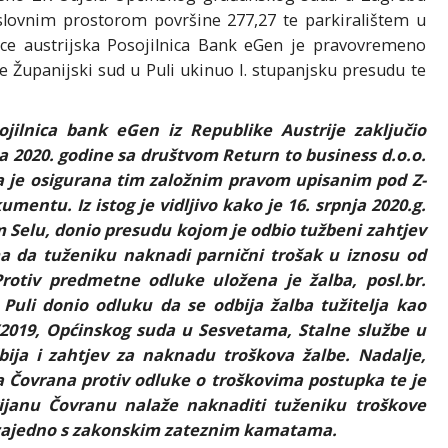
lovnim prostorom površine 277,27 te parkiralištem u
ce austrijska Posojilnica Bank eGen je pravovremeno
ne Županijski sud u Puli ukinuo I. stupanjsku presudu te
ilnica bank eGen iz Republike Austrije zaključio
a 2020. godine sa društvom Return to business d.o.o.
a je osigurana tim založnim pravom upisanim pod Z-
umentu. Iz istog je vidljivo kako je 16. srpnja 2020.g.
 Selu, donio presudu kojom je odbio tužbeni zahtjev
ma da tuženiku naknadi parnični trošak u iznosu od
otiv predmetne odluke uložena je žalba, posl.br.
Puli donio odluku da se odbija žalba tužitelja kao
/2019, Općinskog suda u Sesvetama, Stalne službe u
bija i zahtjev za naknadu troškova žalbe. Nadalje,
a Čovrana protiv odluke o troškovima postupka te je
ijanu Čovranu nalaže naknaditi tuženiku troškove
 zajedno s zakonskim zateznim kamatama.