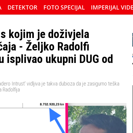
A
DETEKTOR
FOTO SPECIJAL
IMPERIJAL VID
s kojim je doživjela
aja - Željko Radolfi
u isplivao ukupni DUG od
dero Intrust' vidljiva je takva dubioza da je zasigurno teška
 Radolfija