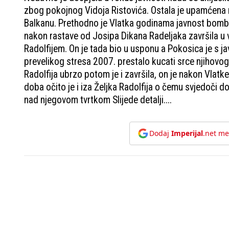
zbog pokojnog Vidoja Ristovića. Ostala je upamćena nj
Balkanu. Prethodno je Vlatka godinama javnost bombar
nakon rastave od Josipa Dikana Radeljaka završila 
Radolfijem. On je tada bio u usponu a Pokosica je s ja
prevelikog stresa 2007. prestalo kucati srce njihovo
Radolfija ubrzo potom je i završila, on je nakon Vlatke
doba očito je i iza Željka Radolfija o čemu svjedoči
nad njegovom tvrtkom Slijede detalji....
Dodaj
Imperijal
.net me