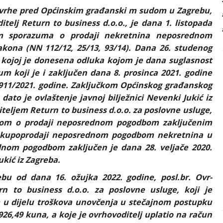
ovrhe pred Općinskim građanski m sudom u Zagrebu,
itelj Return to business d.o.o., je dana 1. listopada
jem sporazuma o prodaji nekretnina neposrednom
kona (NN 112/12, 25/13, 93/14). Dana 26. studenog
 kojoj je donesena odluka kojom je dana suglasnost
zum koji je i zaključen dana 8. prosinca 2021. godine
3911/2021. godine. Zaključkom Općinskog građanskog
dato je ovlaštenje javnoj bilježnici Nevenki Jukić iz
iteljem Return to business d.o.o. za poslovne usluge,
umom o prodaji neposrednom pogodbom zaključenim
 o kupoprodaji neposrednom pogodbom nekretnina u
dnom pogodbom zaključen je dana 28. veljače 2020.
ukić iz Zagreba.
u od dana 16. ožujka 2022. godine, posl.br. Ovr-
 to business d.o.o. za poslovne usluge, koji je
 u dijelu troškova unovčenja u stečajnom postupku
.926,49 kuna, a koje je ovrhovoditelj uplatio na račun