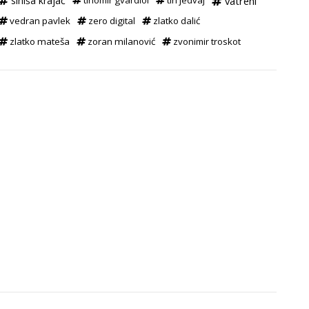
siniša krajač
tihomir gvardiol
tin jedvaj
vatreni
vedran pavlek
zero digital
zlatko dalić
zlatko mateša
zoran milanović
zvonimir troskot