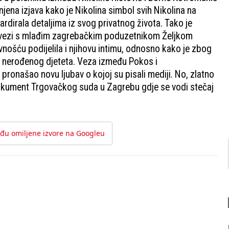
ena izjava kako je Nikolina simbol svih Nikolina na
dirala detaljima iz svog privatnog života. Tako je
u vezi s mlađim zagrebačkim poduzetnikom Željkom
vnošću podijelila i njihovu intimu, odnosno kako je zbog
g nerođenog djeteta. Veza između Pokos i
 pronašao novu ljubav o kojoj su pisali mediji. No, zlatno
 dokument Trgovačkog suda u Zagrebu gdje se vodi stečaj
đu omiljene izvore na Googleu