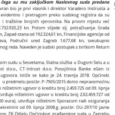
 čega su mu zaključkom Naslovnog suda predane
ran bio je prvi vlasnik i direktor Varadero Instrusta a
je evidentno i pretragom preko sudskog registra da su
su i tražbine brojnih vjerovnika. Na prvom mjestu već
32.920,23 kn. Potom slijede slj. potraživanja: Grada
n, Zapad-stana od 192.324,61 kn, Financijske agencije od
prava, Područni ured Zagreb 1.677,68 kn, sveukupno
platnog reda. Naveden je sudski postupak s tvrtkom Return
nskom sudu u Sesvetama, Stalna služba u Dugom Selu a u
t d.o.o., CT-Intrust d.o.o. Posojilnica Banke eGen iz
 ugovora. Ističe se kako je 24. travnja 2018. Općinski
ma u predmetu posl.br. P-7905/2015 donio nepravomoćnu
e ništetnim ugovor o kreditu broj 2.459.725 od 09. lipnja
utvrđuje ništetnim ugovor o kreditu broj 2.02.459.727 od
0,00 eura), utvrđuje ništetnim Sporazum radi osiguranja
retnini od 09. lipnja 2008.g. posl.br. OU-297/10 javne
loženo ZK Odjelu Općinskog građanskog suda u Zagrebu