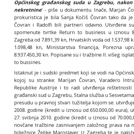
Općinskog građanskog suda u Zagrebu, nakon
nekretnine
' - piše u dokumentu. Inače, Marjan Čov
prokuristica je bila Sanja Kočiš Čovran tako da 
Čovran i Radolfi bili partneri odavno. Utvrđene 
spomenute tvrtke Return to business u iznosu 8.7
Zagreba od 7.891,39 kn, Hrvatskih voda od 1.537,98 k
1.098,48 kn, Ministarstva financija, Porezna u
8.937.450,30 kn. Popisane su i tražbine II. višeg is
to bussines.
Istaknut je i sudski predmet koji se vodi na Opći
kojoj su stranke: Marijan Čovran, Varadero Intrus
Republike Austrije i to radi utvrđenja ništetnosti
građanski sud u Zagrebu, Stalna služba u Sesveta
presudu u pravnoj stvari tužitelja kojom se: utvrđuj
2008. godine (kredit u iznosu od 650.000,00 eura), 
27. svibnja 2010. godine (kredit u iznosu od 70.00
novčane tražbine zasnivanjem založnog prava na nek
bilježnice Željke Maroslavec iz Zagreba te je na