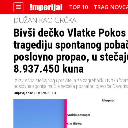
TOP 10
TRAG NOVC
DUŽAN KAO GRČKA
Bivši dečko Vlatke Pokos 
IMPERIJALOVE POZNATE FACE
tragediju spontanog pobač
poslovno propao, u stečaj
8.937.450 kuna
Iz izvješća stečajnog upravitelja za zagrebačku tvrtku 'Vara
poslovna agonija mučila nećaka poznatog pjevača Davorina
Objavljeno:
15.09.2022 11:41