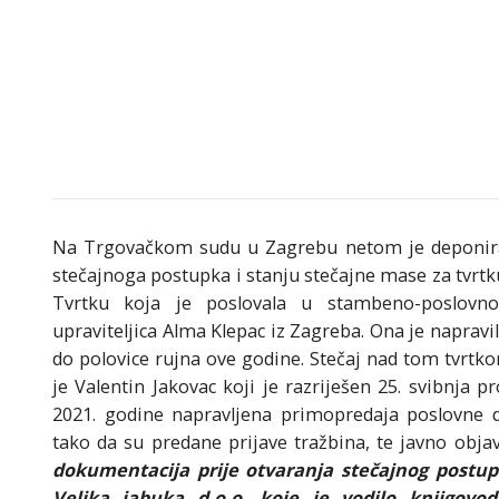
Na Trgovačkom sudu u Zagrebu netom je deponiran 
stečajnoga postupka i stanju stečajne mase za tvrtku V
Tvrtku koja je poslovala u stambeno-poslovn
upraviteljica Alma Klepac iz Zagreba. Ona je napravi
do polovice rujna ove godine. Stečaj nad tom tvrtkom
je Valentin Jakovac koji je razriješen 25. svibnja p
2021. godine napravljena primopredaja poslovne 
tako da su predane prijave tražbina, te javno objavl
dokumentacija prije otvaranja stečajnog postup
Velika jabuka d.o.o. koje je vodilo knjigovod