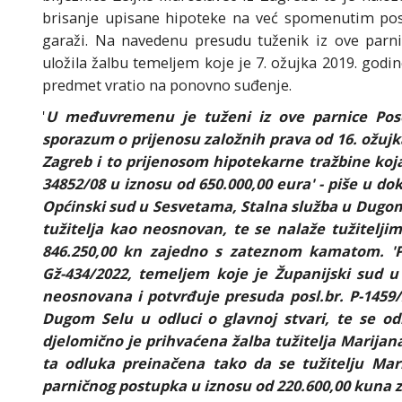
brisanje upisane hipoteke na već spomenutim pos
garaži. Na navedenu presudu tuženik iz ove parni
uložila žalbu temeljem koje je 7. ožujka 2019. godi
predmet vratio na ponovno suđenje.
'
U međuvremenu je tuženi iz ove parnice Posoj
sporazum o prijenosu založnih prava od 16. ožujk
Zagreb i to prijenosom hipotekarne tražbine koj
34852/08 u iznosu od 650.000,00 eura' - piše u dok
Općinski sud u Sesvetama, Stalna služba u Dugom
tužitelja kao neosnovan, te se nalaže tužitelji
846.250,00 kn zajedno s zateznom kamatom. 'Pr
Gž-434/2022, temeljem koje je Županijski sud u 
neosnovana i potvrđuje presuda posl.br. P-1459
Dugom Selu u odluci o glavnoj stvari, te se od
djelomično je prihvaćena žalba tužitelja Marijan
ta odluka preinačena tako da se tužitelju Mar
parničnog postupka u iznosu od 220.600,00 kuna