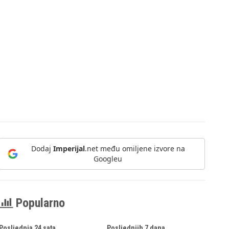
Dodaj
Imperijal
.net među omiljene izvore na
Googleu
Popularno
Posljednja 24 sata
Posljednjih 7 dana