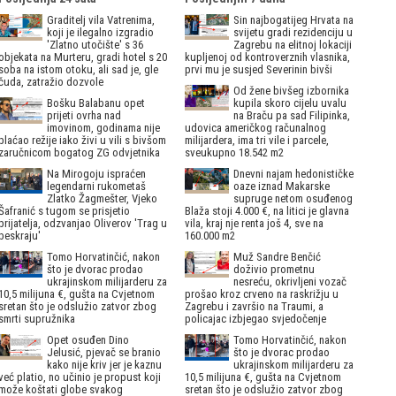
Graditelj vila Vatrenima,
Sin najbogatijeg Hrvata na
koji je ilegalno izgradio
svijetu gradi rezidenciju u
'Zlatno utočište' s 36
Zagrebu na elitnoj lokaciji
objekata na Murteru, gradi hotel s 20
kupljenoj od kontroverznih vlasnika,
soba na istom otoku, ali sad je, gle
prvi mu je susjed Severinin bivši
čuda, zatražio dozvole
Od žene bivšeg izbornika
Bošku Balabanu opet
kupila skoro cijelu uvalu
prijeti ovrha nad
na Braču pa sad Filipinka,
imovinom, godinama nije
udovica američkog računalnog
plaćao režije iako živi u vili s bivšom
milijardera, ima tri vile i parcele,
zaručnicom bogatog ZG odvjetnika
sveukupno 18.542 m2
Na Mirogoju ispraćen
Dnevni najam hedonističke
legendarni rukometaš
oaze iznad Makarske
Zlatko Žagmešter, Vjeko
supruge netom osuđenog
Šafranić s tugom se prisjetio
Blaža stoji 4.000 €, na litici je glavna
prijatelja, odzvanjao Oliverov 'Trag u
vila, kraj nje renta još 4, sve na
beskraju'
160.000 m2
Tomo Horvatinčić, nakon
Muž Sandre Benčić
što je dvorac prodao
doživio prometnu
ukrajinskom milijarderu za
nesreću, okrivljeni vozač
10,5 milijuna €, gušta na Cvjetnom
prošao kroz crveno na raskrižju u
sretan što je odslužio zatvor zbog
Zagrebu i završio na Traumi, a
smrti supružnika
policajac izbjegao svjedočenje
Opet osuđen Dino
Tomo Horvatinčić, nakon
Jelusić, pjevač se branio
što je dvorac prodao
kako nije kriv jer je kaznu
ukrajinskom milijarderu za
već platio, no učinio je propust koji
10,5 milijuna €, gušta na Cvjetnom
može koštati globe svakog
sretan što je odslužio zatvor zbog