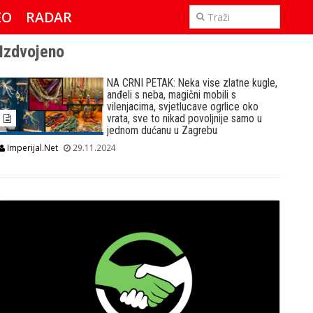
EO
RADAR
IMPERIJAL & FREETIME
Izdvojeno
NA CRNI PETAK: Neka vise zlatne kugle,
anđeli s neba, magični mobili s
vilenjacima, svjetlucave ogrlice oko
vrata, sve to nikad povoljnije samo u
jednom dućanu u Zagrebu
Imperijal.Net
29.11.2024