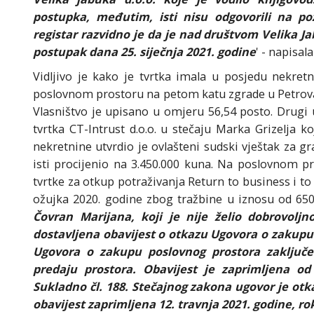
postupka, međutim, isti nisu odgovorili na p
registar razvidno je da je nad društvom Velika J
postupak dana 25. siječnja 2021. godine
' - napisal
Vidljivo je kako je tvrtka imala u posjedu nekret
poslovnom prostoru na petom katu zgrade u Petrovar
Vlasništvo je upisano u omjeru 56,54 posto. Drugi
tvrtka CT-Intrust d.o.o. u stečaju Marka Grizelja ko
nekretnine utvrdio je ovlašteni sudski vještak za g
isti procijenio na 3.450.000 kuna. Na poslovnom p
tvrtke za otkup potraživanja Return to business i 
ožujka 2020. godine zbog tražbine u iznosu od 650.
Čovran Marijana, koji je nije želio dobrovoljn
dostavljena obavijest o otkazu Ugovora o zakupu 
Ugovora o zakupu poslovnog prostora zaključe
predaju prostora. Obavijest je zaprimljena od
Sukladno čl. 188. Stečajnog zakona ugovor je otk
obavijest zaprimljena 12. travnja 2021. godine, rok