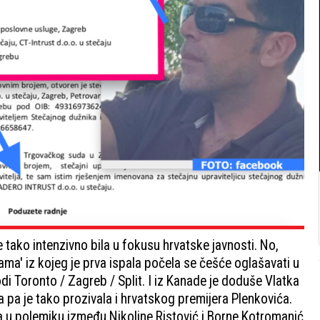
e tako intenzivno bila u fokusu hrvatske javnosti. No,
ma' iz kojeg je prva ispala počela se češće oglašavati u
i Toronto / Zagreb / Split. I iz Kanade je doduše Vlatka
pa je tako prozivala i hrvatskog premijera Plenkovića.
la u polemiku između Nikoline Ristović i Borne Kotromanić