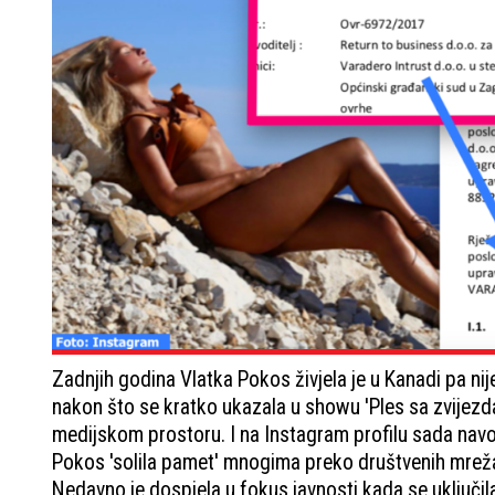
Zadnjih godina Vlatka Pokos živjela je u Kanadi pa nij
nakon što se kratko ukazala u showu 'Ples sa zvijezda
medijskom prostoru. I na Instagram profilu sada navod
Pokos 'solila pamet' mnogima preko društvenih mreža 
Nedavno je dospjela u fokus javnosti kada se uključi