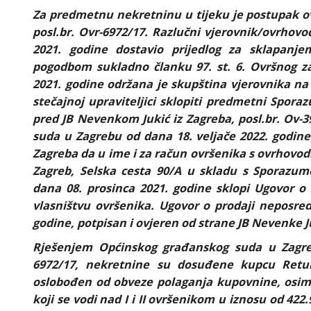
Za predmetnu nekretninu u tijeku je postupak 
posl.br. Ovr-6972/17. Razlučni vjerovnik/ovrhovod
2021. godine dostavio prijedlog za sklapan
pogodbom sukladno članku 97. st. 6. Ovršnog za
2021. godine održana je skupština vjerovnika na
stečajnoj upraviteljici sklopiti predmetni Spora
pred JB Nevenkom Jukić iz Zagreba, posl.br. Ov-
suda u Zagrebu od dana 18. veljače 2022. godine 
Zagreba da u ime i za račun ovršenika s ovrhovod
Zagreb, Selska cesta 90/A u skladu s Sporaz
dana 08. prosinca 2021. godine sklopi Ugovor
vlasništvu ovršenika. Ugovor o prodaji neposre
godine, potpisan i ovjeren od strane JB Nevenke J
Rješenjem Općinskog građanskog suda u Zagreb
6972/17, nekretnine su dosuđene kupcu Return
oslobođen od obveze polaganja kupovnine, osim
koji se vodi nad I i II ovršenikom u iznosu od 422