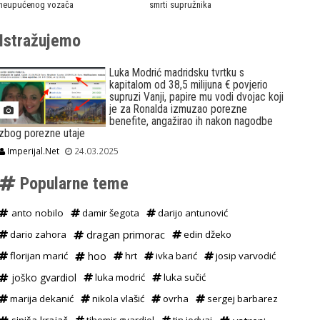
neupućenog vozača
smrti supružnika
Istražujemo
Luka Modrić madridsku tvrtku s
kapitalom od 38,5 milijuna € povjerio
supruzi Vanji, papire mu vodi dvojac koji
je za Ronalda izmuzao porezne
benefite, angažirao ih nakon nagodbe
zbog porezne utaje
Imperijal.Net
24.03.2025
Popularne teme
anto nobilo
damir šegota
darijo antunović
dario zahora
dragan primorac
edin džeko
florijan marić
hoo
hrt
ivka barić
josip varvodić
joško gvardiol
luka modrić
luka sučić
marija dekanić
nikola vlašić
ovrha
sergej barbarez