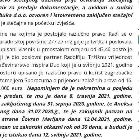
oziv za predaju dokumentacije, a uvidom u sudski
abuka d.o.o. otvoren i istovremeno zaključen stečajni
a je stečajna na početku izvješća.
nine na kojima je postojalo razlučno pravo. Radi se o
adinskoj površine 277,27 m2 gdje je tvrtka i poslovala.
 upisani vlasnik u preostalom omjeru od 43,46 posto je
ji je bio poslovni partner Radolfiju. Tržišnu vrijednost
rađevinarstvo Inspira Duo koji je u svibnju 2021. godine
rostoru upisano je razlučno pravo u korist zagrebačke
to temeljem Sporazuma o prijenosu založnih prava od 16.
000 eura. '
Napominjem da je nekretnina u posjedu
o predati, te mu je dana 8. travnja 2021. godine,
zaključenog dana 31. srpnja 2020. godine, te Aneksa
nog dana 31.07.2020.g., te je zakupnik pozvan na
 strane Čovran Marijana dana 12.04.2021. godine.
azan uz zakonski otkazni rok od 30 dana, a budući je
 je istekao dana 12. svibnja 2021. godine.