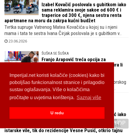
Izabel Kovačić poslovala s gubitkom iako
sama reklamira svoje sakoe od 600 € i
traperice od 300 €, njena sestra renta
apartmane na moru da zakrpa kućni budžet
Tvrtka supruge Vatrenog Matea Kovačića u kojoj su i njeni
mama i tata te sestra Ivana Čirjak poslovala je s gubitkom v..
23.06.2026
ŠUŠKA SE ŠUŠKA
Franjo Arapović treća opcija za
Matešinog nasljednika u HOO-u, gura li
ga u fotelju tajkun blizak s
predsjednikom Milanovićem i njegovim kumom?
Imperijal.net koristi kolačiće (cookies) kako bi
Snažno su odjeknule riječ bivšeg košarkaša i bivšeg saborskog
poboljšao funkcionalnost stranice i prilagodio
zastupnika HDZ-a o Pavlekici i što je rekao o Pavleku te..
sustav oglašavanja. Više o kolačićima
22.06.2026
pročitajte u uvjetima korištenja.
Saznaj više
IN MEMORIAM
U redu
Svi su je znali kao Slavenku Drakulić iako
se nije tako prezivala, rođena je kao
TOP
Sušanj umrla kao Swartz, vlasnički list
istarske vile, tik do rezidencije Vesne Pusić, otkrio tajnu