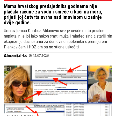
Mama hrvatskog predsjednika godinama nije
plaćala račune za vodu i smeće u kući na moru,
prijeti joj četvrta ovrha nad imovinom u zadnje
dvije godine.
Umirovljenica Đurđica Milanović sve je češće meta prisilne
naplate, nije joj lako nakon smrti muža i mlađeg sina a stariji sin
okupiran je dužnostima za domovinu i polemika s premijerom
Plenkovićem i HDZ-om pa ne stigne uskočiti
Imperijal.Net
15.07.2026