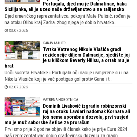
Portugala, djed mu je Dalmatinac, baka
Sicilijanka, ali je uzeo naše državljanstvo a ne talijansko
Djed američkog reprezentativca, pokojni Mate Pulišić, rođen je
na otoku Olibu kraj Zadra, zbog njega je dobio hrvatsko..
03.07.2026
KAKAV MAHER
Tvrtka Vatrenog Nikole Vlašića gradi
rezidencije diljem Dalmacije, sjedište joj
je u kliškom Beverly Hillsu, a ortak mu je
brat
Uoči susreta Hrvatske i Portugala oči nacije usmjerene su i na
Nikolu Vlašića koji je već postigao gol protiv Gane i t..
02.07.2026
VATRENA HOBOTNICA
Dominik Livaković izgradio robinzonski
raj na otoku Lavdari nadomak Kornata ali
još nema uporabnu dozvolu, prvi susjed
mu je muž saborske šefice za proračun
Prvi smo prije 2 godine objavili članak kako je prije Eura 2024
naš reprezentativac dobio građevinsku dozvolu za gradn..