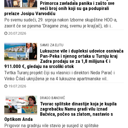
Primorca zavladala panika i zašto sve
veći broj onih koji su ga podupirali
prelaze Josipu Varvodiću
Po svemu sudeći, 29. srpnja nakon Izborne skupštine HOO-a,
zaorit će se pjesma 'Dragane znaj, svemu je kraj(ač), idi i..
20.07.2026
SAMO ZA ELITU
Luksuzne vile i dupleksi udovice osnivača
Pan-Peka i njenog ortaka u Turnju kraj
Zadra prodaju se za 1,8 milijuna € i
911.000 €, gledaju na srcoliki otok
Tvrtka Turanj projekt čiji su vlasnici i direktori Neda Parać i
Vinko Čilaš uknjižena je na 4 luksuzne apartmanske vil..
19.07.2026
DRAGO BANOVIĆ
Tvorac splitske dinastije koja je kupila
zagrebačku Namu gradi vilu iznad
Bačvica, počeo sa zlatom, nastavio s
Optikom Anda
Prigovor na gradnju vile stavio je susjed iz splitske