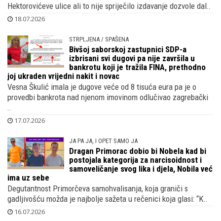
Hektorovićeve ulice ali to nije spriječilo izdavanje dozvole dal..
18.07.2026
STRPLJENA / SPAŠENA
Bivšoj saborskoj zastupnici SDP-a
izbrisani svi dugovi pa nije završila u
bankrotu koji je tražila FINA, prethodno
joj ukraden vrijedni nakit i novac
Vesna Škulić imala je dugove veće od 8 tisuća eura pa je o
provedbi bankrota nad njenom imovinom odlučivao zagrebački
..
17.07.2026
JA PA JA, I OPET SAMO JA
Dragan Primorac dobio bi Nobela kad bi
postojala kategorija za narcisoidnost i
samoveličanje svog lika i djela, Nobila već
ima uz sebe
Degutantnost Primorčeva samohvalisanja, koja graniči s
gadljivošću možda je najbolje sažeta u rečenici koja glasi: “K..
16.07.2026