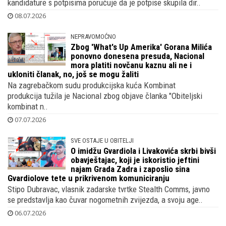
kandidature s potpisima poručuje da je potpise skupila dir..
08.07.2026
NEPRAVOMOĆNO
Zbog 'What's Up Amerika' Gorana Milića
ponovno donesena presuda, Nacional
mora platiti novčanu kaznu ali ne i
ukloniti članak, no, još se mogu žaliti
Na zagrebačkom sudu produkcijska kuća Kombinat
produkcija tužila je Nacional zbog objave članka "Obiteljski
kombinat n..
07.07.2026
SVE OSTAJE U OBITELJI
O imidžu Gvardiola i Livakovića skrbi bivši
obavještajac, koji je iskoristio jeftini
najam Grada Zadra i zaposlio sina
Gvardiolove tete u prikrivenom komuniciranju
Stipo Dubravac, vlasnik zadarske tvrtke Stealth Comms, javno
se predstavlja kao čuvar nogometnih zvijezda, a svoju age..
06.07.2026