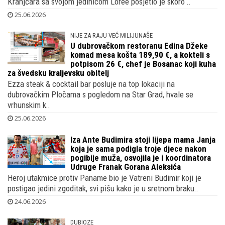
Kranjčara sa svojom jedinicom Loree posjetio je skoro ..
25.06.2026
NIJE ZA RAJU VEĆ MILIJUNAŠE
U dubrovačkom restoranu Edina Džeke
komad mesa košta 189,90 €, a kokteli s
potpisom 26 €, chef je Bosanac koji kuha
za švedsku kraljevsku obitelj
Ezza steak & cocktail bar posluje na top lokaciji na
dubrovačkim Pločama s pogledom na Star Grad, hvale se
vrhunskim k..
25.06.2026
Iza Ante Budimira stoji lijepa mama Janja
koja je sama podigla troje djece nakon
pogibije muža, osvojila je i koordinatora
Udruge Franak Gorana Aleksića
Heroj utakmice protiv Paname bio je Vatreni Budimir koji je
postigao jedini zgoditak, svi pišu kako je u sretnom braku..
24.06.2026
DUBIOZE