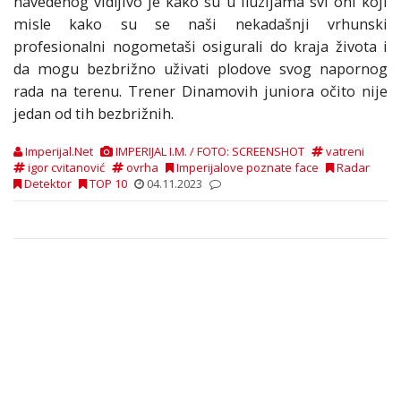
navedenog vidljivo je kako su u iluzijama svi oni koji
misle kako su se naši nekadašnji vrhunski
profesionalni nogometaši osigurali do kraja života i
da mogu bezbrižno uživati plodove svog napornog
rada na terenu. Trener Dinamovih juniora očito nije
jedan od tih bezbrižnih.
Imperijal.Net
IMPERIJAL I.M. / FOTO: SCREENSHOT
vatreni
igor cvitanović
ovrha
Imperijalove poznate face
Radar
Detektor
TOP 10
04.11.2023