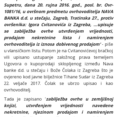
Supetru, dana 20. rujna 2016. god., posl. br. Ovr-
1081/16, u ovršnom predmetu ovrhovoditelja NAVA
BANKA d.d. u stečaju, Zagreb, Tratinska 27., protiv
ovršenika: Igora Cvitanovića iz Zagreba, ...upisuje
se zabilježba ovrhe utvrđenjem vrijednosti,
prodajom nekretnine lista i namirenjem
ovrhovoditelja iz iznosa dobivenog prodajom'
- piše
u vlansičkom listu. Potom je na Cvitanovićevoj bračkoj
vili upisano ustupanje založnog prava temeljem
Ugovora o kupoprodaji sklopljenog između Nava
banke d.d. u stečaju i Bože Čolaka iz Zagreba što je
ovjereno kod javne bilježnice Tihane Sudar iz Zagreba
22. veljače 2017. Čolak se ubrzo upisao i kao
ovrhovoditelj.
Tada je zapisano '
zabilježba ovrhe u zemljišnoj
knjizi, utvrđenjem vrijednosti navedene
nekretnine, njezinom prodajom i namirenjem