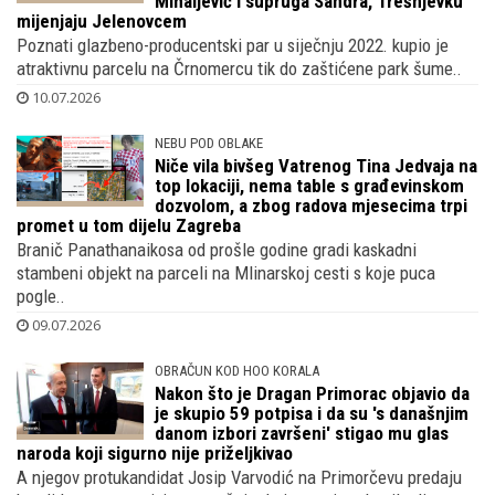
Mihaljević i supruga Sandra, Trešnjevku
mijenjaju Jelenovcem
Poznati glazbeno-producentski par u siječnju 2022. kupio je
atraktivnu parcelu na Črnomercu tik do zaštićene park šume..
10.07.2026
NEBU POD OBLAKE
Niče vila bivšeg Vatrenog Tina Jedvaja na
top lokaciji, nema table s građevinskom
dozvolom, a zbog radova mjesecima trpi
promet u tom dijelu Zagreba
Branič Panathanaikosa od prošle godine gradi kaskadni
stambeni objekt na parceli na Mlinarskoj cesti s koje puca
pogle..
09.07.2026
OBRAČUN KOD HOO KORALA
Nakon što je Dragan Primorac objavio da
je skupio 59 potpisa i da su 's današnjim
danom izbori završeni' stigao mu glas
naroda koji sigurno nije priželjkivao
A njegov protukandidat Josip Varvodić na Primorčevu predaju