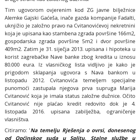
Tim ugovorom ovjerenim kod ZG javne bilježnice
Alemke Gajski Gaćeša, inače gazda kompanije Fadalti,
uknjižio je založno pravo na Cvitanovićevoj nekretnini
koja je upisana kao stambena zgrada površine 166m2,
gospodarska zgrada površine 5m2 i dvor površine
409m2. Zatim je 31. siječja 2013. upisana i hipoteka u
korist zagrebačke Nave banke zbog kredita u iznosu
80.000 eura. Iz vlasničkog lista vidljivo je kako je
prigodom sklapanja ugovora s Nava bankom u
listopadu 2012. Cvitanovića temeljem specijalne
punomoći zastupala njegova prva supruga Marija
Cvitanović koja je imala status založne dužnice. Očito
Cvitanović nije plaćao kredit redovito dok je 4.
listopada 2016. upisana zabilježba, ograničenje
vlasništva.
Citiramo: '
Na temelju Rješenja o ovrsi, donesenog
od Općinskog suda u Splitu, Stalne službe u