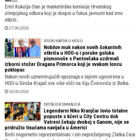
Emil Kukolja član je marketinške komisije Hrvatskog
olimpijskog odbora koji je dospio u fokus javnosti kad smo
otkrili..
27.06.2026
VISOKI NAPON U HOO-U
Nobilov muk nakon novih šokantnih
otkrića u HOO-u i poruke goluba
pismonoše s Pantovčaka uzdrmali
izborni stožer Dragana Primorca koji je svakom loncu
poklopac
Nakon novih uznemirujućih spoznaja o tajnim ugovorima u
HOO-u Siniša Krajač sve više sliči na Iliju Čvorovića iz Balka..
26.06.2026
SKITALICA SNIMALICA
Legendarni Niko Kranjčar lovio totalne
popuste s kćeri u City Centru dok
Vatreni čekaju dvoboj s Ganom, nije se
pridružio tisućama navijača u Americi
Bivši nogometni reprezentativac i sin neprežaljenog Zlatka Cica