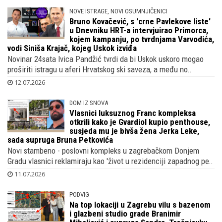
NOVE ISTRAGE, NOVI OSUMNJIČENICI
Bruno Kovačević, s 'crne Pavlekove liste'
u Dnevniku HRT-a intervjuirao Primorca,
kojem kampanju, po tvrdnjama Varvodića,
vodi Siniša Krajač, kojeg Uskok izviđa
Novinar 24sata Ivica Pandžić tvrdi da bi Uskok uskoro mogao
proširiti istragu u aferi Hrvatskog ski saveza, a među no..
12.07.2026
DOM IZ SNOVA
Vlasnici luksuznog Franc kompleksa
otkrili kako je Gvardiol kupio penthouse,
susjeda mu je bivša žena Jerka Leke,
sada supruga Bruna Petkovića
Novi stambeno - poslovni kompleks u zagrebačkom Donjem
Gradu vlasnici reklamiraju kao 'život u rezidenciji zapadnog pe..
11.07.2026
PODVIG
Na top lokaciji u Zagrebu vilu s bazenom
i glazbeni studio grade Branimir