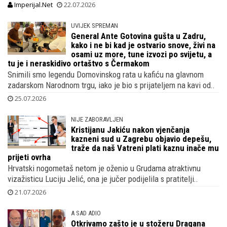
Imperijal.Net
22.07.2026
UVIJEK SPREMAN
General Ante Gotovina gušta u Zadru,
kako i ne bi kad je ostvario snove, živi na
osami uz more, tune izvozi po svijetu, a
tu je i neraskidivo ortaštvo s Čermakom
Snimili smo legendu Domovinskog rata u kafiću na glavnom
zadarskom Narodnom trgu, iako je bio s prijateljem na kavi od..
25.07.2026
NIJE ZABORAVLJEN
Kristijanu Jakiću nakon vjenčanja
kazneni sud u Zagrebu objavio depešu,
traže da naš Vatreni plati kaznu inače mu
prijeti ovrha
Hrvatski nogometaš netom je oženio u Grudama atraktivnu
vizažisticu Luciju Jelić, ona je jučer podijelila s pratitelji..
21.07.2026
A SAD ADIO
Otkrivamo zašto je u stožeru Dragana