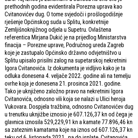
prethodnih godina evidentirala Porezna uprava kao
Cvitanovićev dug. O tome svjedoči i prošlogodišnje
rješenje Općinskog suda u Splitu, konkretnije
Zemljišnoknjižnog odjela u Supetru. Ovlaštena
referentica Mirjana Dukić je na prijedlog Ministarstva
finacija – Porezne uprave, Područnog ureda Zagreb
koje je zastupalo Općinsko državno odvjetništvo u
Splitu upisalo prisilni zalog na supetarskoj nekretnini
Igora Cvitanovića. Iz dokumenta je vidljivo kako je ta
odluka donesena 4. veljače 2022. godine ali na temelju
ovrhe koja je donesena 21. prosinca 2021. godine.
Tako je uknjiženo založno pravo na nekretnini Igora
Cvitanovića, odnosno vili koja se nalazi u Ulici heroja
Vukovara. Dospjela tražbina, odnosno Cvitanovićev dug
u trenutku uknjižbe iznosio je 607.126,37 kn od čega je
glavnica iznosila 529,229,91 kn a kamate 77.896,46 kn
sa zateznim kamatama koje na iznos od 607.126,37 kn
teku od 6. listopada 2021., pa do isplate. Cvitanovića