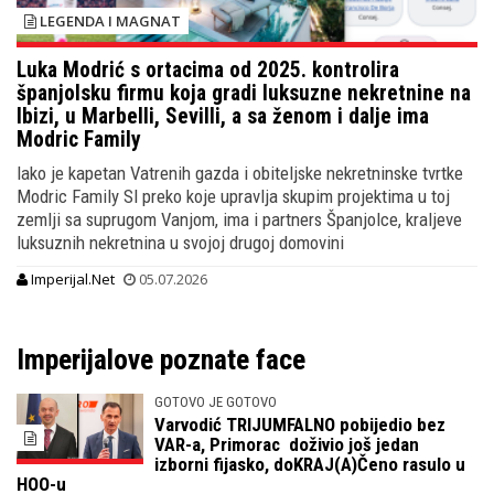
LEGENDA I MAGNAT
Luka Modrić s ortacima od 2025. kontrolira
španjolsku firmu koja gradi luksuzne nekretnine na
Ibizi, u Marbelli, Sevilli, a sa ženom i dalje ima
Modric Family
Iako je kapetan Vatrenih gazda i obiteljske nekretninske tvrtke
Modric Family Sl preko koje upravlja skupim projektima u toj
zemlji sa suprugom Vanjom, ima i partners Španjolce, kraljeve
luksuznih nekretnina u svojoj drugoj domovini
Imperijal.Net
05.07.2026
Imperijalove poznate face
GOTOVO JE GOTOVO
Varvodić TRIJUMFALNO pobijedio bez
VAR-a, Primorac doživio još jedan
izborni fijasko, doKRAJ(A)Čeno rasulo u
HOO-u