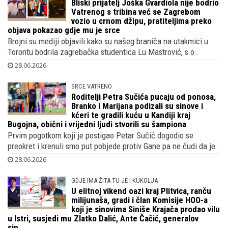
Bliski prijatelj Joška Gvardiola nije bodrio
Vatrenog s tribina već se Zagrebom
vozio u crnom džipu, pratiteljima preko
objava pokazao gdje mu je srce
Brojni su mediji objavili kako su našeg braniča na utakmici u
Torontu bodrila zagrebačka studentica Lu Mastrović, s o..
28.06.2026
SRCE VATRENO
Roditelji Petra Sučića pucaju od ponosa,
Branko i Marijana podizali su sinove i
kćeri te gradili kuću u Kandiji kraj
Bugojna, obični i vrijedni ljudi stvorili su šampiona
Prvim pogotkom koji je postigao Petar Sučić dogodio se
preokret i krenuli smo put pobjede protiv Gane pa ne čudi da je..
28.06.2026
GDJE IMA ŽITA TU JE I KUKOLJA
U elitnoj vikend oazi kraj Plitvica, ranču
milijunaša, gradi i član Komisije HOO-a
koji je sinovima Siniše Krajača prodao vilu
u Istri, susjedi mu Zlatko Dalić, Ante Čačić, generalov
sin.....