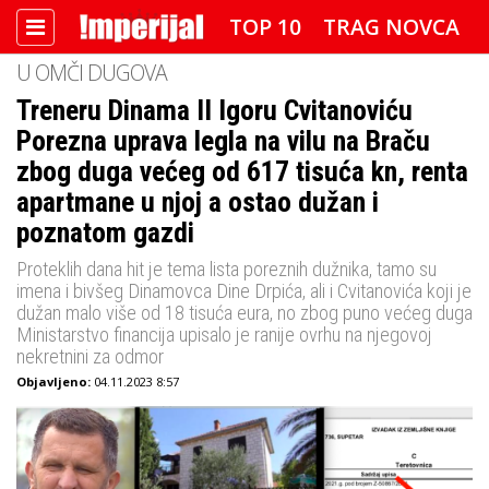
TOP 10
TRAG NOVCA
U OMČI DUGOVA
DETEKTOR
FOTO SPECIJAL
Treneru Dinama II Igoru Cvitanoviću
Porezna uprava legla na vilu na Braču
IMPERIJAL VIDEO
RADAR
zbog duga većeg od 617 tisuća kn, renta
IMPERIJAL & FREETIME
apartmane u njoj a ostao dužan i
poznatom gazdi
IMPERIJALOVE POZNATE FACE
Proteklih dana hit je tema lista poreznih dužnika, tamo su
imena i bivšeg Dinamovca Dine Drpića, ali i Cvitanovića koji je
dužan malo više od 18 tisuća eura, no zbog puno većeg duga
Ministarstvo financija upisalo je ranije ovrhu na njegovoj
nekretnini za odmor
Objavljeno:
04.11.2023 8:57