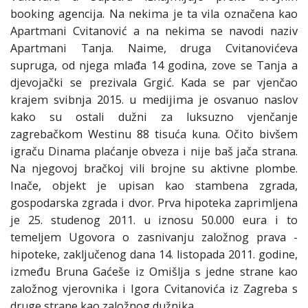
booking agencija. Na nekima je ta vila označena kao
Apartmani Cvitanović a na nekima se navodi naziv
Apartmani Tanja. Naime, druga Cvitanovićeva
supruga, od njega mlađa 14 godina, zove se Tanja a
djevojački se prezivala Grgić. Kada se par vjenčao
krajem svibnja 2015. u medijima je osvanuo naslov
kako su ostali dužni za luksuzno vjenčanje
zagrebačkom Westinu 88 tisuća kuna. Očito bivšem
igraču Dinama plaćanje obveza i nije baš jača strana.
Na njegovoj bračkoj vili brojne su aktivne plombe.
Inače, objekt je upisan kao stambena zgrada,
gospodarska zgrada i dvor. Prva hipoteka zaprimljena
je 25. studenog 2011. u iznosu 50.000 eura i to
temeljem Ugovora o zasnivanju založnog prava -
hipoteke, zaključenog dana 14. listopada 2011. godine,
između Bruna Gaćeše iz Omišlja s jedne strane kao
založnog vjerovnika i Igora Cvitanovića iz Zagreba s
druge strane kao založnog dužnika.