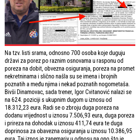
Na tzv. listi srama, odnosno 700 osoba koje duguju
državi za porez po raznim osnovama u rasponu od
poreza na dobit, obvezna osiguranja, poreza na promet
nekretninama i slično našla su se imena i brojnih
poznatih a među njima i nekad poznatih nogometaša.
Bivši Dinamovac, sada trener, Igor Cvitanović nalazi se
na 624. poziciji s ukupnim dugom u iznosu od
18.312,23 eura. Radi se o zbroju duga poreza na
dodanu vrijednost u iznosu 7.506,93 eura, duga poreza
i prireza na dohodak u iznosu 411,74 eura te duga
doprinosa za obavezna osiguranja u iznosu 10.386,95
eura. Taj iznos je zanemariv u odnosu na ono što je