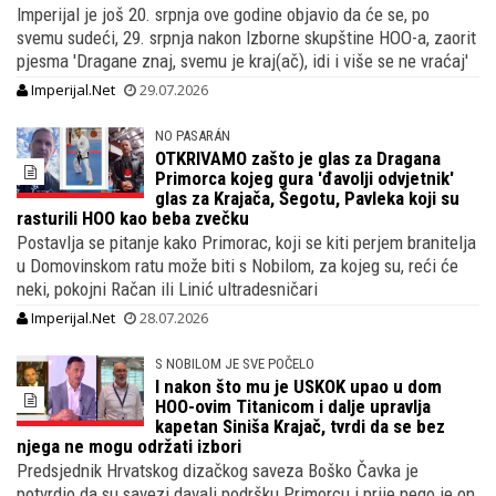
Imperijal je još 20. srpnja ove godine objavio da će se, po
svemu sudeći, 29. srpnja nakon Izborne skupštine HOO-a, zaorit
pjesma 'Dragane znaj, svemu je kraj(ač), idi i više se ne vraćaj'
Imperijal.Net
29.07.2026
NO PASARÁN
OTKRIVAMO zašto je glas za Dragana
Primorca kojeg gura 'đavolji odvjetnik'
glas za Krajača, Šegotu, Pavleka koji su
rasturili HOO kao beba zvečku
Postavlja se pitanje kako Primorac, koji se kiti perjem branitelja
u Domovinskom ratu može biti s Nobilom, za kojeg su, reći će
neki, pokojni Račan ili Linić ultradesničari
Imperijal.Net
28.07.2026
S NOBILOM JE SVE POČELO
I nakon što mu je USKOK upao u dom
HOO-ovim Titanicom i dalje upravlja
kapetan Siniša Krajač, tvrdi da se bez
njega ne mogu održati izbori
Predsjednik Hrvatskog dizačkog saveza Boško Čavka je
potvrdio da su savezi davali podršku Primorcu i prije nego je on