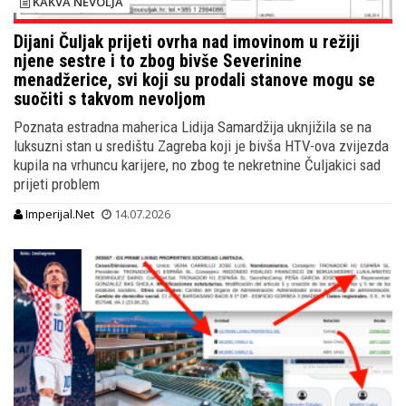
KAKVA NEVOLJA
Dijani Čuljak prijeti ovrha nad imovinom u režiji
njene sestre i to zbog bivše Severinine
menadžerice, svi koji su prodali stanove mogu se
suočiti s takvom nevoljom
Poznata estradna maherica Lidija Samardžija uknjižila se na
luksuzni stan u središtu Zagreba koji je bivša HTV-ova zvijezda
kupila na vrhuncu karijere, no zbog te nekretnine Čuljakici sad
prijeti problem
Imperijal.Net
14.07.2026