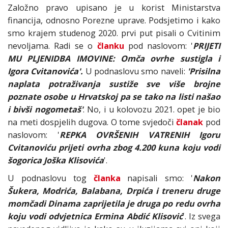
Založno pravo upisano je u korist Ministarstva
financija, odnosno Porezne uprave. Podsjetimo i kako
smo krajem studenog 2020. prvi put pisali o Cvitinim
nevoljama. Radi se o
članku
pod naslovom: '
PRIJETI
MU PLJENIDBA IMOVINE: Omča ovrhe sustigla i
Igora Cvitanovića'.
U podnaslovu smo naveli:
'Prisilna
naplata potraživanja sustiže sve više brojne
poznate osobe u Hrvatskoj pa se tako na listi našao
i bivši nogometaš'
. No, i u kolovozu 2021. opet je bio
na meti dospjelih dugova. O tome svjedoči
članak
pod
naslovom: '
REPKA OVRŠENIH VATRENIH Igoru
Cvitanoviću prijeti ovrha zbog 4.200 kuna koju vodi
šogorica Joška Klisovića
'.
U podnaslovu tog
članka
napisali smo: '
Nakon
Šukera, Modrića, Balabana, Drpića i treneru druge
momčadi Dinama zaprijetila je druga po redu ovrha
koju vodi odvjetnica Ermina Abdić Klisović
'. Iz svega