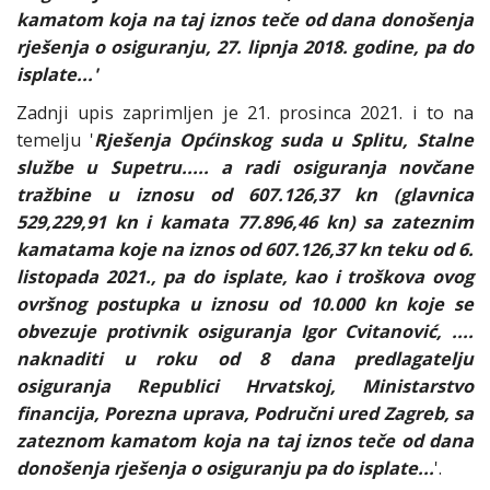
kamatom koja na taj iznos teče od dana donošenja
rješenja o osiguranju, 27. lipnja 2018. godine, pa do
isplate...'
Zadnji upis zaprimljen je 21. prosinca 2021. i to na
temelju '
Rješenja Općinskog suda u Splitu, Stalne
službe u Supetru..... a radi osiguranja novčane
tražbine u iznosu od 607.126,37 kn (glavnica
529,229,91 kn i kamata 77.896,46 kn) sa zateznim
kamatama koje na iznos od 607.126,37 kn teku od 6.
listopada 2021., pa do isplate, kao i troškova ovog
ovršnog postupka u iznosu od 10.000 kn koje se
obvezuje protivnik osiguranja Igor Cvitanović, ....
naknaditi u roku od 8 dana predlagatelju
osiguranja Republici Hrvatskoj, Ministarstvo
financija, Porezna uprava, Područni ured Zagreb, sa
zateznom kamatom koja na taj iznos teče od dana
donošenja rješenja o osiguranju pa do isplate...
'.