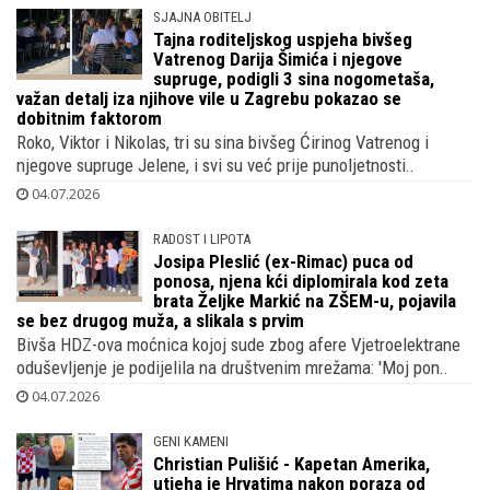
SJAJNA OBITELJ
Tajna roditeljskog uspjeha bivšeg
Vatrenog Darija Šimića i njegove
supruge, podigli 3 sina nogometaša,
važan detalj iza njihove vile u Zagrebu pokazao se
dobitnim faktorom
Roko, Viktor i Nikolas, tri su sina bivšeg Ćirinog Vatrenog i
njegove supruge Jelene, i svi su već prije punoljetnosti..
04.07.2026
RADOST I LIPOTA
Josipa Pleslić (ex-Rimac) puca od
ponosa, njena kći diplomirala kod zeta
brata Željke Markić na ZŠEM-u, pojavila
se bez drugog muža, a slikala s prvim
Bivša HDZ-ova moćnica kojoj sude zbog afere Vjetroelektrane
oduševljenje je podijelila na društvenim mrežama: 'Moj pon..
04.07.2026
GENI KAMENI
Christian Pulišić - Kapetan Amerika,
utjeha je Hrvatima nakon poraza od