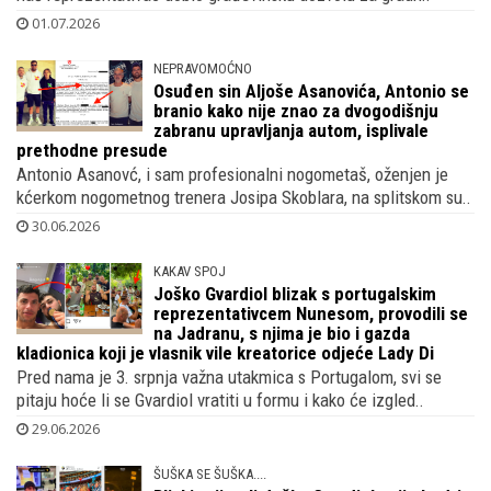
01.07.2026
NEPRAVOMOĆNO
Osuđen sin Aljoše Asanovića, Antonio se
branio kako nije znao za dvogodišnju
zabranu upravljanja autom, isplivale
prethodne presude
Antonio Asanovć, i sam profesionalni nogometaš, oženjen je
kćerkom nogometnog trenera Josipa Skoblara, na splitskom su..
30.06.2026
KAKAV SPOJ
Joško Gvardiol blizak s portugalskim
reprezentativcem Nunesom, provodili se
na Jadranu, s njima je bio i gazda
kladionica koji je vlasnik vile kreatorice odjeće Lady Di
Pred nama je 3. srpnja važna utakmica s Portugalom, svi se
pitaju hoće li se Gvardiol vratiti u formu i kako će izgled..
29.06.2026
ŠUŠKA SE ŠUŠKA....