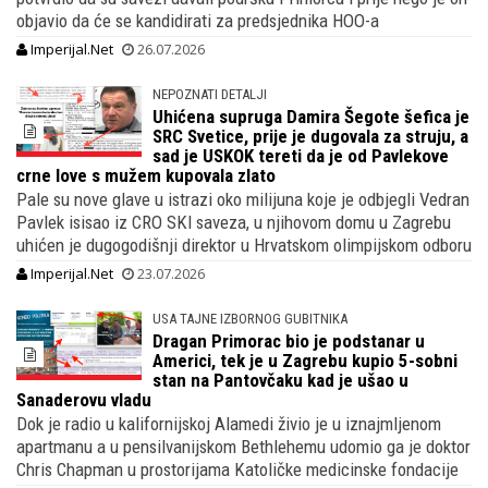
objavio da će se kandidirati za predsjednika HOO-a
Imperijal.Net
26.07.2026
NEPOZNATI DETALJI
Uhićena supruga Damira Šegote šefica je
SRC Svetice, prije je dugovala za struju, a
sad je USKOK tereti da je od Pavlekove
crne love s mužem kupovala zlato
Pale su nove glave u istrazi oko milijuna koje je odbjegli Vedran
Pavlek isisao iz CRO SKI saveza, u njihovom domu u Zagrebu
uhićen je dugogodišnji direktor u Hrvatskom olimpijskom odboru
Imperijal.Net
23.07.2026
USA TAJNE IZBORNOG GUBITNIKA
Dragan Primorac bio je podstanar u
Americi, tek je u Zagrebu kupio 5-sobni
stan na Pantovčaku kad je ušao u
Sanaderovu vladu
Dok je radio u kalifornijskoj Alamedi živio je u iznajmljenom
apartmanu a u pensilvanijskom Bethlehemu udomio ga je doktor
Chris Chapman u prostorijama Katoličke medicinske fondacije