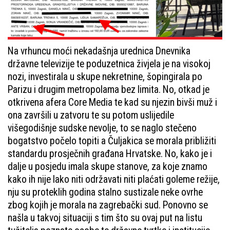
Na vrhuncu moći nekadašnja urednica Dnevnika
državne televizije te poduzetnica živjela je na visokoj
nozi, investirala u skupe nekretnine, šopingirala po
Parizu i drugim metropolama bez limita. No, otkad je
otkrivena afera Core Media te kad su njezin bivši muž i
ona završili u zatvoru te su potom uslijedile
višegodišnje sudske nevolje, to se naglo stečeno
bogatstvo počelo topiti a Čuljakica se morala približiti
standardu prosječnih građana Hrvatske. No, kako je i
dalje u posjedu imala skupe stanove, za koje znamo
kako ih nije lako niti održavati niti plaćati goleme režije,
nju su proteklih godina stalno sustizale neke ovrhe
zbog kojih je morala na zagrebački sud. Ponovno se
našla u takvoj situaciji s tim što su ovaj put na listu