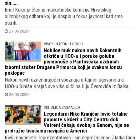
sin.....
Emil Kukolja član je marketinške komisije Hrvatskog
olimpijskog odbora koji je dospio u fokus javnosti kad smo
otkrili..
27.06.2026
VISOKI NAPON U HOO-U
Nobilov muk nakon novih šokantnih
otkrića u HOO-u i poruke goluba
pismonoše s Pantovčaka uzdrmali
izborni stožer Dragana Primorca koji je svakom loncu
poklopac
Nakon novih uznemirujućih spoznaja o tajnim ugovorima u
HOO-u Siniša Krajač sve više sliči na Iliju Čvorovića iz Balka..
26.06.2026
SKITALICA SNIMALICA
Legendarni Niko Kranjčar lovio totalne
popuste s kćeri u City Centru dok
Vatreni čekaju dvoboj s Ganom, nije se
pridružio tisućama navijača u Americi
Bivši nogometni reprezentativac i sin neprežaljenog Zlatka Cica