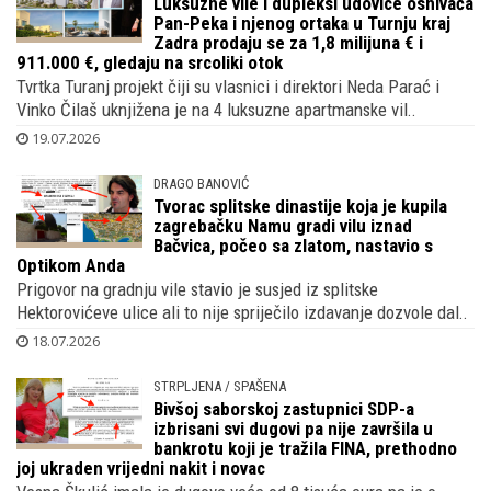
Luksuzne vile i dupleksi udovice osnivača
Pan-Peka i njenog ortaka u Turnju kraj
Zadra prodaju se za 1,8 milijuna € i
911.000 €, gledaju na srcoliki otok
Tvrtka Turanj projekt čiji su vlasnici i direktori Neda Parać i
Vinko Čilaš uknjižena je na 4 luksuzne apartmanske vil..
19.07.2026
DRAGO BANOVIĆ
Tvorac splitske dinastije koja je kupila
zagrebačku Namu gradi vilu iznad
Bačvica, počeo sa zlatom, nastavio s
Optikom Anda
Prigovor na gradnju vile stavio je susjed iz splitske
Hektorovićeve ulice ali to nije spriječilo izdavanje dozvole dal..
18.07.2026
STRPLJENA / SPAŠENA
Bivšoj saborskoj zastupnici SDP-a
izbrisani svi dugovi pa nije završila u
bankrotu koji je tražila FINA, prethodno
joj ukraden vrijedni nakit i novac