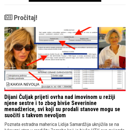
Pročitaj!
KAKVA NEVOLJA
Dijani Čuljak prijeti ovrha nad imovinom u režiji
njene sestre i to zbog bivše Severinine
menadžerice, svi koji su prodali stanove mogu se
suočiti s takvom nevoljom
Poznata estradna maherica Lidija Samardžija uknjižila se na