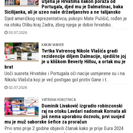
utjeha je Hrvatima nakon poraza od
Portugala, djed mu je Dalmatinac, baka
Sicilijanka, ali je uzeo naše državljanstvo a ne talijansko
Djed američkog reprezentativca, pokojni Mate Pulišić, rođen je
na otoku Olibu kraj Zadra, zbog njega je dobio hrvatsko..
03.07.2026
KAKAV MAHER
Tvrtka Vatrenog Nikole Vlašića gradi
rezidencije diljem Dalmacije, sjedište joj
je u kliškom Beverly Hillsu, a ortak mu je
brat
Uoči susreta Hrvatske i Portugala oči nacije usmjerene su i na
Nikolu Vlašića koji je već postigao gol protiv Gane i t..
02.07.2026
VATRENA HOBOTNICA
Dominik Livaković izgradio robinzonski
raj na otoku Lavdari nadomak Kornata ali
još nema uporabnu dozvolu, prvi susjed
mu je muž saborske šefice za proračun
Prvi smo prije 2 godine objavili članak kako je prije Eura 2024