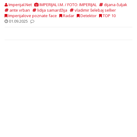
Imperijal.Net
IMPERIJAL I.M. / FOTO: IMPERIJAL
dijana čuljak
ante vrban
lidija samardžija
vladimir šelebaj sellier
Imperijalove poznate face
Radar
Detektor
TOP 10
01.09.2025