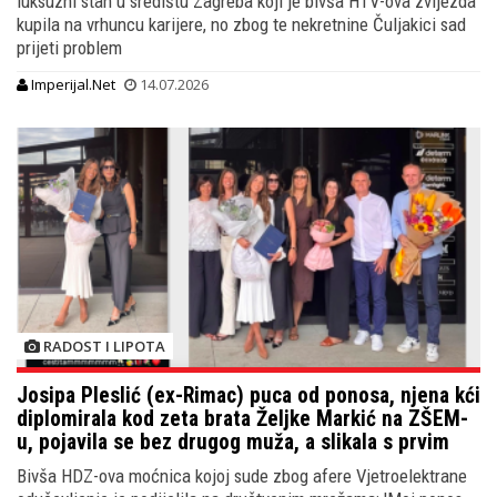
luksuzni stan u središtu Zagreba koji je bivša HTV-ova zvijezda
kupila na vrhuncu karijere, no zbog te nekretnine Čuljakici sad
prijeti problem
Imperijal.Net
14.07.2026
RADOST I LIPOTA
Josipa Pleslić (ex-Rimac) puca od ponosa, njena kći
diplomirala kod zeta brata Željke Markić na ZŠEM-
u, pojavila se bez drugog muža, a slikala s prvim
Bivša HDZ-ova moćnica kojoj sude zbog afere Vjetroelektrane