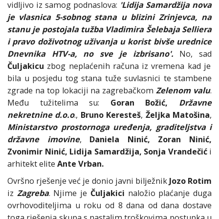
vidljivo iz samog podnaslova:
'Lidija Samardžija nova
je vlasnica 5-sobnog stana u blizini Zrinjevca, na
stanu je postojala tužba Vladimira Šelebaja Selliera
i pravo doživotnog uživanja u korist bivše urednice
Dnevnika HTV-a, no sve je izbrisano'.
No, sad
Čuljakicu
zbog neplaćenih računa iz vremena kad je
bila u posjedu tog stana tuže suvlasnici te stambene
zgrade na top lokaciji na zagrebačkom
Zelenom valu
.
Među tužitelima su:
Goran Božić,
Državne
nekretnine d.o.o
.,
Bruno Keresteš
,
Željka Matošina
,
Ministarstvo prostornoga uređenja, graditeljstva i
državne imovine
,
Daniela Ninić, Zoran Ninić,
Zvonimir Ninić, Lidija Samardžija, Sonja Vrandečić
i
arhitekt elite
Ante Vrban.
Ovršno rješenje već je donio javni bilježnik
Jozo Rotim
iz
Zagreba
. Njime je
Čuljakici
naložio plaćanje duga
ovrhovoditeljima u roku od 8 dana od dana dostave
toga rješenja skupa s nastalim troškovima postupka u