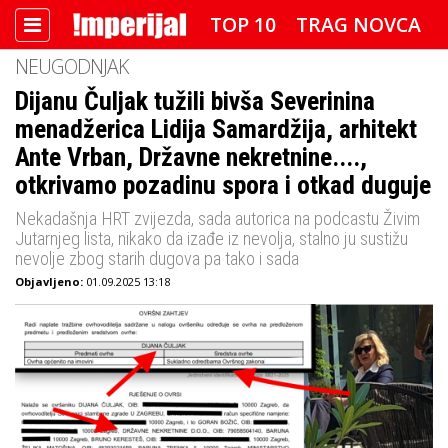
TOP 10
TRAG NOVCA
NEUGODNJAK
DETEKTOR
FOTO SPECIJAL
Dijanu Čuljak tužili bivša Severinina
menadžerica Lidija Samardžija, arhitekt
IMPERIJAL VIDEO
RADAR
Ante Vrban, Državne nekretnine....,
IMPERIJAL & FREETIME
otkrivamo pozadinu spora i otkad duguje
Nekadašnja HRT zvijezda, sada autorica na podcastu Živim
IMPERIJALOVE POZNATE FACE
Jutarnjeg lista, nikako da izađe iz nevolja, stalno ju sustižu
nevolje zbog starih dugova pa tako i sada
Objavljeno:
01.09.2025 13:18