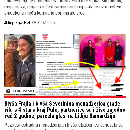
oduševljenje je podijelila na društvenim mrežama: 'Moj ponos,
moja maza, moje sve čestitammmmm' napisala je uz mnoštvo
emotikona među kojima je dominiralo srce
Imperijal.Net
04.07.2026
OTKRIVAMO
Bivša Frajla i bivša Severinina menadžerica grade
vilu s 4 stana kraj Pule, partnerice su i žive zajedno
već 2 godine, parcela glasi na Lidiju Samardžiju
Poznata estradna menadžerica i bivša glazbenica osnovale su