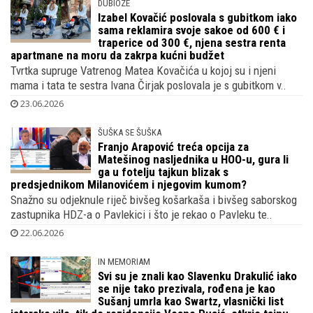
DUBIOZE
Izabel Kovačić poslovala s gubitkom iako
sama reklamira svoje sakoe od 600 € i
traperice od 300 €, njena sestra renta
apartmane na moru da zakrpa kućni budžet
Tvrtka supruge Vatrenog Matea Kovačića u kojoj su i njeni
mama i tata te sestra Ivana Čirjak poslovala je s gubitkom v..
23.06.2026
ŠUŠKA SE ŠUŠKA
Franjo Arapović treća opcija za
Matešinog nasljednika u HOO-u, gura li
ga u fotelju tajkun blizak s
predsjednikom Milanovićem i njegovim kumom?
Snažno su odjeknule riječ bivšeg košarkaša i bivšeg saborskog
zastupnika HDZ-a o Pavlekici i što je rekao o Pavleku te..
22.06.2026
IN MEMORIAM
Svi su je znali kao Slavenku Drakulić iako
se nije tako prezivala, rođena je kao
Sušanj umrla kao Swartz, vlasnički list