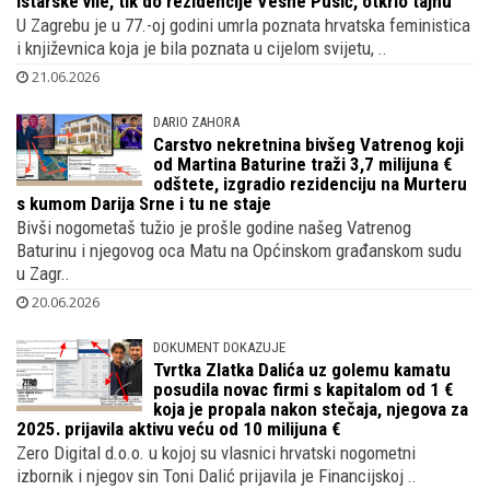
istarske vile, tik do rezidencije Vesne Pusić, otkrio tajnu
U Zagrebu je u 77.-oj godini umrla poznata hrvatska feministica
i književnica koja je bila poznata u cijelom svijetu, ..
21.06.2026
DARIO ZAHORA
Carstvo nekretnina bivšeg Vatrenog koji
od Martina Baturine traži 3,7 milijuna €
odštete, izgradio rezidenciju na Murteru
s kumom Darija Srne i tu ne staje
Bivši nogometaš tužio je prošle godine našeg Vatrenog
Baturinu i njegovog oca Matu na Općinskom građanskom sudu
u Zagr..
20.06.2026
DOKUMENT DOKAZUJE
Tvrtka Zlatka Dalića uz golemu kamatu
posudila novac firmi s kapitalom od 1 €
koja je propala nakon stečaja, njegova za
2025. prijavila aktivu veću od 10 milijuna €
Zero Digital d.o.o. u kojoj su vlasnici hrvatski nogometni
izbornik i njegov sin Toni Dalić prijavila je Financijskoj ..