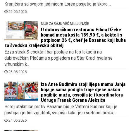
Kranjčara sa svojom jedinicom Loree posjetio je skoro ..
25.06.2026
NIJE ZA RAJU VEĆ MILIJUNAŠE
U dubrovačkom restoranu Edina Džeke
komad mesa košta 189,90 €, a kokteli s
potpisom 26 €, chef je Bosanac koji kuha
za švedsku kraljevsku obitelj
Ezza steak & cocktail bar posluje na top lokaciji na
dubrovačkim Pločama s pogledom na Star Grad, hvale se
vrhunskim k..
25.06.2026
Iza Ante Budimira stoji lijepa mama Janja
koja je sama podigla troje djece nakon
pogibije muža, osvojila je i koordinatora
Udruge Franak Gorana Aleksića
Heroj utakmice protiv Paname bio je Vatreni Budimir koji je
postigao jedini zgoditak, svi pišu kako je u sretnom braku..
24.06.2026