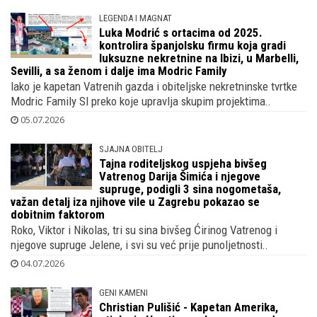
LEGENDA I MAGNAT
Luka Modrić s ortacima od 2025.
kontrolira španjolsku firmu koja gradi
luksuzne nekretnine na Ibizi, u Marbelli,
Sevilli, a sa ženom i dalje ima Modric Family
Iako je kapetan Vatrenih gazda i obiteljske nekretninske tvrtke
Modric Family Sl preko koje upravlja skupim projektima..
05.07.2026
SJAJNA OBITELJ
Tajna roditeljskog uspjeha bivšeg
Vatrenog Darija Šimića i njegove
supruge, podigli 3 sina nogometaša,
važan detalj iza njihove vile u Zagrebu pokazao se
dobitnim faktorom
Roko, Viktor i Nikolas, tri su sina bivšeg Ćirinog Vatrenog i
njegove supruge Jelene, i svi su već prije punoljetnosti..
04.07.2026
GENI KAMENI
Christian Pulišić - Kapetan Amerika,