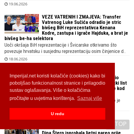
19.06.2026
VEZE VATRENIH I ZMAJEVA: Transfer
Vatrenog Luke Sučića odradio je stric
bivšeg BiH reprezentativca Kenana
Kodre, zastupa i igrače Hajduka, a brat je
bivšeg be-ha selektora
Uoči okršaja BiH reprezentacije i Švicarske otkrivamo što
povezuje hrvatsku i susjednu reprezentaciju osim činjenice d..
18.06.2026
FAKAT A NE SPIN
Imperijal.net koristi kolačiće (cookies) kako bi
Joško Gvardiol nije roditeljima kupio
kuću u Kerestincu već sebi, vlasnički list
poboljšao funkcionalnost stranice i prilagodio
dokazuje da je jedini vlasnik iako je kod
sustav oglašavanja. Više o kolačićima
Knjaza tvrdio suprotno
pročitajte u uvjetima korištenja.
Saznaj više
U svim medijskim istupima i naš branič ponavljao je kako je
roditeljima i obitelji nakon prvog velikog transfera kupio..
U redu
18.06.2026
TOP
OTKRIVAMO
Dina Štern isprobala ljetni pareo prije