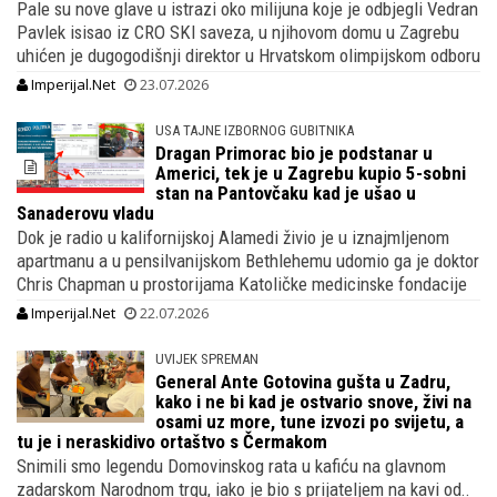
Pale su nove glave u istrazi oko milijuna koje je odbjegli Vedran
Pavlek isisao iz CRO SKI saveza, u njihovom domu u Zagrebu
uhićen je dugogodišnji direktor u Hrvatskom olimpijskom odboru
Imperijal.Net
23.07.2026
USA TAJNE IZBORNOG GUBITNIKA
Dragan Primorac bio je podstanar u
Americi, tek je u Zagrebu kupio 5-sobni
stan na Pantovčaku kad je ušao u
Sanaderovu vladu
Dok je radio u kalifornijskoj Alamedi živio je u iznajmljenom
apartmanu a u pensilvanijskom Bethlehemu udomio ga je doktor
Chris Chapman u prostorijama Katoličke medicinske fondacije
Imperijal.Net
22.07.2026
UVIJEK SPREMAN
General Ante Gotovina gušta u Zadru,
kako i ne bi kad je ostvario snove, živi na
osami uz more, tune izvozi po svijetu, a
tu je i neraskidivo ortaštvo s Čermakom
Snimili smo legendu Domovinskog rata u kafiću na glavnom
zadarskom Narodnom trgu, iako je bio s prijateljem na kavi od..