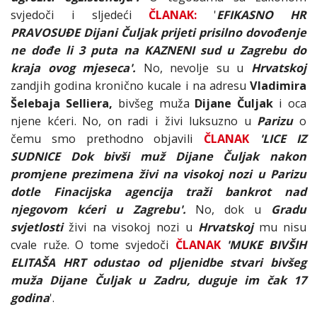
svjedoči i sljedeći
ČLANAK:
'
EFIKASNO HR
PRAVOSUĐE Dijani Čuljak prijeti prisilno dovođenje
ne dođe li 3 puta na KAZNENI sud u Zagrebu do
kraja ovog mjeseca'.
No, nevolje su u
Hrvatskoj
zandjih godina kronično kucale i na adresu
Vladimira
Šelebaja Selliera,
bivšeg muža
Dijane Čuljak
i oca
njene kćeri. No, on radi i živi luksuzno u
Parizu
o
čemu smo prethodno objavili
ČLANAK
'LICE IZ
SUDNICE Dok bivši muž Dijane Čuljak nakon
promjene prezimena živi na visokoj nozi u Parizu
dotle Finacijska agencija traži bankrot nad
njegovom kćeri u Zagrebu'.
No, dok u
Gradu
svjetlosti
živi na visokoj nozi u
Hrvatskoj
mu nisu
cvale ruže. O tome svjedoči
ČLANAK
'MUKE BIVŠIH
ELITAŠA HRT odustao od pljenidbe stvari bivšeg
muža Dijane Čuljak u Zadru, duguje im čak 17
godina
'.