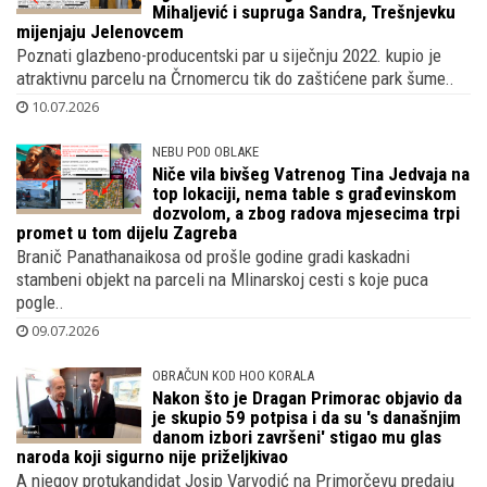
Mihaljević i supruga Sandra, Trešnjevku
mijenjaju Jelenovcem
Poznati glazbeno-producentski par u siječnju 2022. kupio je
atraktivnu parcelu na Črnomercu tik do zaštićene park šume..
10.07.2026
NEBU POD OBLAKE
Niče vila bivšeg Vatrenog Tina Jedvaja na
top lokaciji, nema table s građevinskom
dozvolom, a zbog radova mjesecima trpi
promet u tom dijelu Zagreba
Branič Panathanaikosa od prošle godine gradi kaskadni
stambeni objekt na parceli na Mlinarskoj cesti s koje puca
pogle..
09.07.2026
OBRAČUN KOD HOO KORALA
Nakon što je Dragan Primorac objavio da
je skupio 59 potpisa i da su 's današnjim
danom izbori završeni' stigao mu glas
naroda koji sigurno nije priželjkivao
A njegov protukandidat Josip Varvodić na Primorčevu predaju