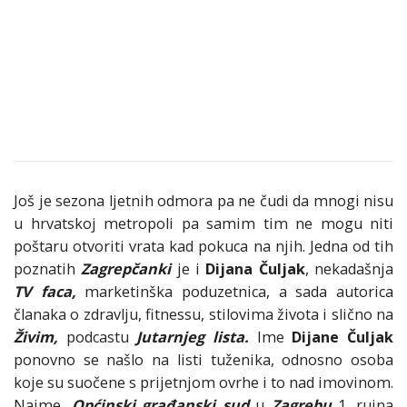
Još je sezona ljetnih odmora pa ne čudi da mnogi nisu
u hrvatskoj metropoli pa samim tim ne mogu niti
poštaru otvoriti vrata kad pokuca na njih. Jedna od tih
poznatih
Zagrepčanki
je i
Dijana Čuljak
, nekadašnja
TV faca,
marketinška poduzetnica, a sada autorica
članaka o zdravlju, fitnessu, stilovima života i slično na
Živim,
podcastu
Jutarnjeg lista.
Ime
Dijane Čuljak
ponovno se našlo na listi tuženika, odnosno osoba
koje su suočene s prijetnjom ovrhe i to nad imovinom.
Naime,
Općinski građanski sud
u
Zagrebu
1. rujna