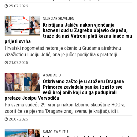
25.07.2026
NIJE ZABORAVLJEN
Kristijanu Jakiću nakon vjenčanja
kazneni sud u Zagrebu objavio depešu,
traže da naš Vatreni plati kaznu inače mu
prijeti ovrha
Hrvatski nogometaš netom je oženio u Grudama atraktivnu
vizažisticu Luciju Jelić, ona je jučer podijelila s pratitelji..
21.07.2026
A SAD ADIO
Otkrivamo zašto je u stožeru Dragana
Primorca zavladala panika i zašto sve
veći broj onih koji su ga podupirali
prelaze Josipu Varvodiću
Po svemu sudeći, 29. srpnja nakon Izborne skupštine HOO-a,
zaorit će se pjesma 'Dragane znaj, svemu je kraj(ač), idi i..
20.07.2026
SAMO ZA ELITU