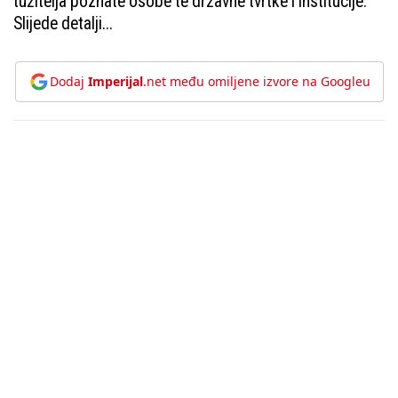
tužitelja poznate osobe te državne tvrtke i institucije.
Slijede detalji...
Dodaj
Imperijal
.net među omiljene izvore na Googleu