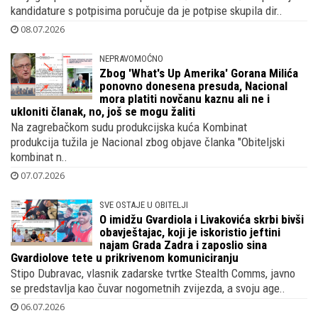
kandidature s potpisima poručuje da je potpise skupila dir..
08.07.2026
NEPRAVOMOĆNO
Zbog 'What's Up Amerika' Gorana Milića
ponovno donesena presuda, Nacional
mora platiti novčanu kaznu ali ne i
ukloniti članak, no, još se mogu žaliti
Na zagrebačkom sudu produkcijska kuća Kombinat
produkcija tužila je Nacional zbog objave članka "Obiteljski
kombinat n..
07.07.2026
SVE OSTAJE U OBITELJI
O imidžu Gvardiola i Livakovića skrbi bivši
obavještajac, koji je iskoristio jeftini
najam Grada Zadra i zaposlio sina
Gvardiolove tete u prikrivenom komuniciranju
Stipo Dubravac, vlasnik zadarske tvrtke Stealth Comms, javno
se predstavlja kao čuvar nogometnih zvijezda, a svoju age..
06.07.2026