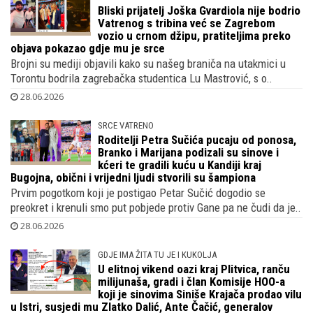
Bliski prijatelj Joška Gvardiola nije bodrio
Vatrenog s tribina već se Zagrebom
vozio u crnom džipu, pratiteljima preko
objava pokazao gdje mu je srce
Brojni su mediji objavili kako su našeg braniča na utakmici u
Torontu bodrila zagrebačka studentica Lu Mastrović, s o..
28.06.2026
SRCE VATRENO
Roditelji Petra Sučića pucaju od ponosa,
Branko i Marijana podizali su sinove i
kćeri te gradili kuću u Kandiji kraj
Bugojna, obični i vrijedni ljudi stvorili su šampiona
Prvim pogotkom koji je postigao Petar Sučić dogodio se
preokret i krenuli smo put pobjede protiv Gane pa ne čudi da je..
28.06.2026
GDJE IMA ŽITA TU JE I KUKOLJA
U elitnoj vikend oazi kraj Plitvica, ranču
milijunaša, gradi i član Komisije HOO-a
koji je sinovima Siniše Krajača prodao vilu
u Istri, susjedi mu Zlatko Dalić, Ante Čačić, generalov