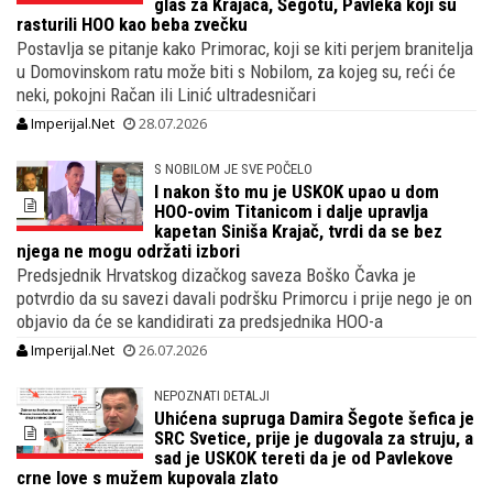
glas za Krajača, Šegotu, Pavleka koji su
rasturili HOO kao beba zvečku
Postavlja se pitanje kako Primorac, koji se kiti perjem branitelja
u Domovinskom ratu može biti s Nobilom, za kojeg su, reći će
neki, pokojni Račan ili Linić ultradesničari
Imperijal.Net
28.07.2026
S NOBILOM JE SVE POČELO
I nakon što mu je USKOK upao u dom
HOO-ovim Titanicom i dalje upravlja
kapetan Siniša Krajač, tvrdi da se bez
njega ne mogu održati izbori
Predsjednik Hrvatskog dizačkog saveza Boško Čavka je
potvrdio da su savezi davali podršku Primorcu i prije nego je on
objavio da će se kandidirati za predsjednika HOO-a
Imperijal.Net
26.07.2026
NEPOZNATI DETALJI
Uhićena supruga Damira Šegote šefica je
SRC Svetice, prije je dugovala za struju, a
sad je USKOK tereti da je od Pavlekove
crne love s mužem kupovala zlato