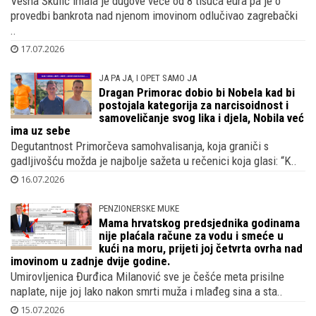
Vesna Škulić imala je dugove veće od 8 tisuća eura pa je o
provedbi bankrota nad njenom imovinom odlučivao zagrebački
..
17.07.2026
JA PA JA, I OPET SAMO JA
Dragan Primorac dobio bi Nobela kad bi
postojala kategorija za narcisoidnost i
samoveličanje svog lika i djela, Nobila već
ima uz sebe
Degutantnost Primorčeva samohvalisanja, koja graniči s
gadljivošću možda je najbolje sažeta u rečenici koja glasi: “K..
16.07.2026
PENZIONERSKE MUKE
Mama hrvatskog predsjednika godinama
nije plaćala račune za vodu i smeće u
kući na moru, prijeti joj četvrta ovrha nad
imovinom u zadnje dvije godine.
Umirovljenica Đurđica Milanović sve je češće meta prisilne
naplate, nije joj lako nakon smrti muža i mlađeg sina a sta..
15.07.2026