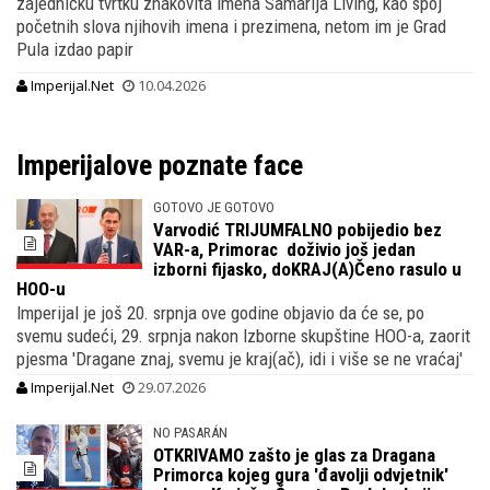
zajedničku tvrtku znakovita imena Samarija Living, kao spoj
početnih slova njihovih imena i prezimena, netom im je Grad
Pula izdao papir
Imperijal.Net
10.04.2026
Imperijalove poznate face
GOTOVO JE GOTOVO
Varvodić TRIJUMFALNO pobijedio bez
VAR-a, Primorac doživio još jedan
izborni fijasko, doKRAJ(A)Čeno rasulo u
HOO-u
Imperijal je još 20. srpnja ove godine objavio da će se, po
svemu sudeći, 29. srpnja nakon Izborne skupštine HOO-a, zaorit
pjesma 'Dragane znaj, svemu je kraj(ač), idi i više se ne vraćaj'
Imperijal.Net
29.07.2026
NO PASARÁN
OTKRIVAMO zašto je glas za Dragana
Primorca kojeg gura 'đavolji odvjetnik'