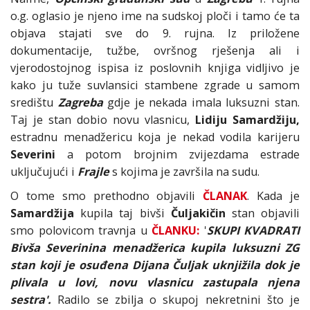
o.g. oglasio je njeno ime na sudskoj ploči i tamo će ta
objava stajati sve do 9. rujna. Iz priložene
dokumentacije, tužbe, ovršnog rješenja ali i
vjerodostojnog ispisa iz poslovnih knjiga vidljivo je
kako ju tuže suvlansici stambene zgrade u samom
središtu
Zagreba
gdje je nekada imala luksuzni stan.
Taj je stan dobio novu vlasnicu,
Lidiju Samardžiju,
estradnu menadžericu koja je nekad vodila karijeru
Severini
a potom brojnim zvijezdama estrade
uključujući i
Frajle
s kojima je završila na sudu.
O tome smo prethodno objavili
ČLANAK
. Kada je
Samardžija
kupila taj bivši
Čuljakičin
stan objavili
smo polovicom travnja u
ČLANKU:
'
SKUPI KVADRATI
Bivša Severinina menadžerica kupila luksuzni ZG
stan koji je osuđena Dijana Čuljak uknjižila dok je
plivala u lovi, novu vlasnicu zastupala njena
sestra'.
Radilo se zbilja o skupoj nekretnini što je