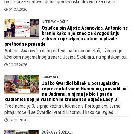
naš reprezentativac dobio građevinsku dozvolu za gradn..
01.07.2026
NEPRAVOMOĆNO
Osuđen sin Aljoše Asanovića, Antonio se
branio kako nije znao za dvogodišnju
zabranu upravljanja autom, isplivale
prethodne presude
Antonio Asanovć, i sam profesionalni nogometaš, oženjen je
kćerkom nogometnog trenera Josipa Skoblara, na splitskom su..
30.06.2026
KAKAV SPOJ
Joško Gvardiol blizak s portugalskim
reprezentativcem Nunesom, provodili se
na Jadranu, s njima je bio i gazda
kladionica koji je vlasnik vile kreatorice odjeće Lady Di
Pred nama je 3. srpnja važna utakmica s Portugalom, svi se
pitaju hoće li se Gvardiol vratiti u formu i kako će izgled..
29.06.2026
ŠUŠKA SE ŠUŠKA....