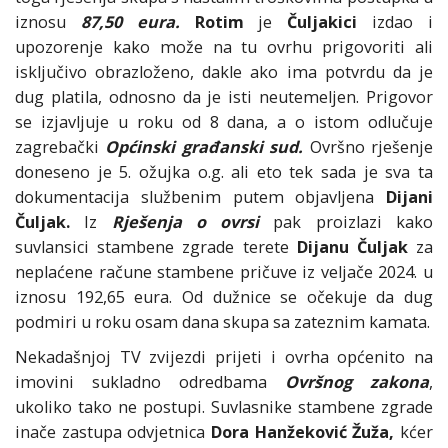
iznosu
87,50 eura.
Rotim
je
Čuljakici
izdao i
upozorenje kako može na tu ovrhu prigovoriti ali
isključivo obrazloženo, dakle ako ima potvrdu da je
dug platila, odnosno da je isti neutemeljen. Prigovor
se izjavljuje u roku od 8 dana, a o istom odlučuje
zagrebački
Općinski građanski sud.
Ovršno rješenje
doneseno je 5. ožujka o.g. ali eto tek sada je sva ta
dokumentacija službenim putem objavljena
Dijani
Čuljak.
Iz
Rješenja o ovrsi
pak proizlazi kako
suvlansici stambene zgrade terete
Dijanu Čuljak
za
neplaćene račune stambene pričuve iz veljače 2024. u
iznosu 192,65 eura. Od dužnice se očekuje da dug
podmiri u roku osam dana skupa sa zateznim kamata.
Nekadašnjoj TV zvijezdi prijeti i ovrha općenito na
imovini sukladno odredbama
Ovršnog zakona
,
ukoliko tako ne postupi. Suvlasnike stambene zgrade
inače zastupa odvjetnica
Dora Hanžeković Žuža,
kćer