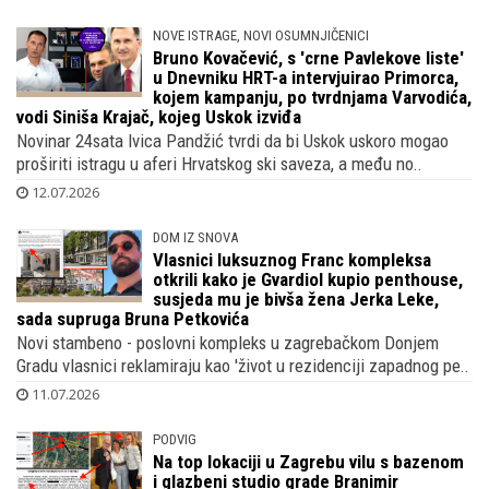
NOVE ISTRAGE, NOVI OSUMNJIČENICI
Bruno Kovačević, s 'crne Pavlekove liste'
u Dnevniku HRT-a intervjuirao Primorca,
kojem kampanju, po tvrdnjama Varvodića,
vodi Siniša Krajač, kojeg Uskok izviđa
Novinar 24sata Ivica Pandžić tvrdi da bi Uskok uskoro mogao
proširiti istragu u aferi Hrvatskog ski saveza, a među no..
12.07.2026
DOM IZ SNOVA
Vlasnici luksuznog Franc kompleksa
otkrili kako je Gvardiol kupio penthouse,
susjeda mu je bivša žena Jerka Leke,
sada supruga Bruna Petkovića
Novi stambeno - poslovni kompleks u zagrebačkom Donjem
Gradu vlasnici reklamiraju kao 'život u rezidenciji zapadnog pe..
11.07.2026
PODVIG
Na top lokaciji u Zagrebu vilu s bazenom
i glazbeni studio grade Branimir