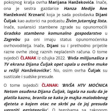
pokojnog kralja ovrha
Marijana Hanžekovića
. Inače,
ona je sestra gazdarice
Hanza Medije
Ane
Hanžeković Krznarić
koja je sada poslodavka
Dijani
Čuljak
kao autorici na podcastu
Živim Jutarnjeg lista.
Inače, suvlansici stambene zgrade su opunomoćili
Gradsko stambeno komunalno gospodarstvo
u
Zagrebu
pa oni imaju status opunomoćenika
ovrhovoditelja. Inače,
Dijani
su i prethodno prijetile
razne ovrhe zbog raznih neplaćenih računa. O tome
svjedoči
ČLANAK
iz ožujka 2022.
'Bivša milijunašica s
TV ekrana Dijana Čuljak opet upala u ovršne muke
u režiji Hanžekovićke'.
No, osim ovrha
Čuljak
su
sustizale i sudske presude.
O tome svjedoči
ČLANAK:
'BIVŠA HTV MOĆNICA
Netom osuđena Dijana Čuljak, lagala na sudu da je
platila kaznu, branila se kako je majka malodobnog
djeteta o kojem otac ne skrbi pa će joj presuda
ugroziti egzistenciju'.
O tegobama sa zakonom