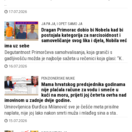
..
17.07.2026
JA PA JA, I OPET SAMO JA
Dragan Primorac dobio bi Nobela kad bi
postojala kategorija za narcisoidnost i
samoveličanje svog lika i djela, Nobila već
ima uz sebe
Degutantnost Primorčeva samohvalisanja, koja graniči s
gadljivošću možda je najbolje sažeta u rečenici koja glasi: “K..
16.07.2026
PENZIONERSKE MUKE
Mama hrvatskog predsjednika godinama
nije plaćala račune za vodu i smeće u
kući na moru, prijeti joj četvrta ovrha nad
imovinom u zadnje dvije godine.
Umirovljenica Đurđica Milanović sve je češće meta prisilne
naplate, nije joj lako nakon smrti muža i mlađeg sina a sta..
15.07.2026