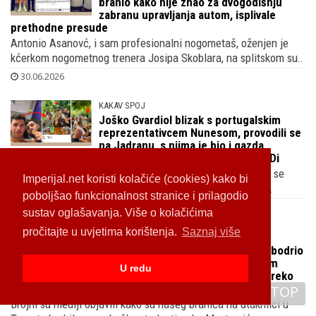
branio kako nije znao za dvogodišnju
zabranu upravljanja autom, isplivale
prethodne presude
Antonio Asanovć, i sam profesionalni nogometaš, oženjen je
kćerkom nogometnog trenera Josipa Skoblara, na splitskom su..
30.06.2026
KAKAV SPOJ
Joško Gvardiol blizak s portugalskim
reprezentativcem Nunesom, provodili se
na Jadranu, s njima je bio i gazda
kladionica koji je vlasnik vile kreatorice odjeće Lady Di
Pred nama je 3. srpnja važna utakmica s Portugalom, svi se
Imperijal.net koristi kolačiće (cookies) kako bi
pitaju hoće li se Gvardiol vratiti u formu i kako će izgled..
poboljšao funkcionalnost stranice i prilagodio
29.06.2026
sustav oglašavanja. Više o kolačićima
pročitajte u uvjetima korištenja.
Saznaj više
ŠUŠKA SE ŠUŠKA....
Bliski prijatelj Joška Gvardiola nije bodrio
Vatrenog s tribina već se Zagrebom
U redu
vozio u crnom džipu, pratiteljima preko
objava pokazao gdje mu je srce
TOP
Brojni su mediji objavili kako su našeg braniča na utakmici u