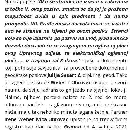
Na kraju piše:
'Ako se stranka ne izjasni u rokovima
iz točke V. ovog poziva, smatra se da joj je pružena
mogućnost uvida u spis predmeta i da nema
primjedbi. VII. Građevinska dozvola može se izdati i
ako se stranka ne izjasni po ovom pozivu. Stranci
koja se nije izjasnila po pozivu na uvid, građevinska
dozvola dostaviti će se izlaganjem na oglasnoj ploči
ovog Upravnog odjela, te elektroničkoj oglasnoj
ploči .... u trajanju od 8 dana.'
- piše u dokumentu
koji potpisuje savjetnica za provedbene dokumente i
geodetske poslove
Julija Sesartić,
dipl. ing. geod. Tako
je izgledno kako će
Weber
i
Obrovac
uspjeti u svom
naumu da sviju jadransko gnijezdo na sjajnoj lokaciji.
Naime, njihove parcele nalaze se 2. red do mora,
odnosno paralelno s glavnom rivom, a do prekrasne
plaže imaju tek nekoliko minuta lagane šetnje. Partner
Irene Weber Ivica Obrovac
upisan je na trgovačkom
registru kao član tvrtke
Gramat
od 4. svibnja 2021.