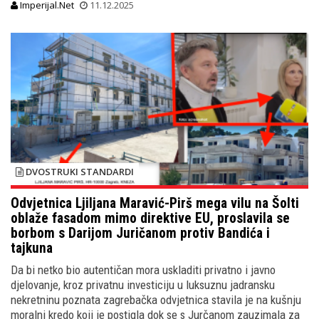
Imperijal.Net
11.12.2025
DVOSTRUKI STANDARDI
Odvjetnica Ljiljana Maravić-Pirš mega vilu na Šolti
oblaže fasadom mimo direktive EU, proslavila se
borbom s Darijom Juričanom protiv Bandića i
tajkuna
Da bi netko bio autentičan mora uskladiti privatno i javno
djelovanje, kroz privatnu investiciju u luksuznu jadransku
nekretninu poznata zagrebačka odvjetnica stavila je na kušnju
moralni kredo koji je postigla dok se s Jurčanom zauzimala za