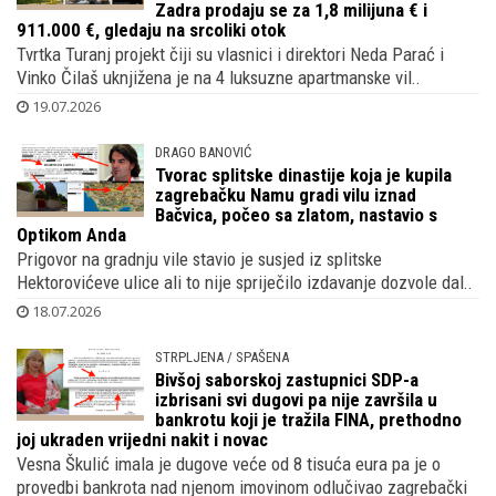
Zadra prodaju se za 1,8 milijuna € i
911.000 €, gledaju na srcoliki otok
Tvrtka Turanj projekt čiji su vlasnici i direktori Neda Parać i
Vinko Čilaš uknjižena je na 4 luksuzne apartmanske vil..
19.07.2026
DRAGO BANOVIĆ
Tvorac splitske dinastije koja je kupila
zagrebačku Namu gradi vilu iznad
Bačvica, počeo sa zlatom, nastavio s
Optikom Anda
Prigovor na gradnju vile stavio je susjed iz splitske
Hektorovićeve ulice ali to nije spriječilo izdavanje dozvole dal..
18.07.2026
STRPLJENA / SPAŠENA
Bivšoj saborskoj zastupnici SDP-a
izbrisani svi dugovi pa nije završila u
bankrotu koji je tražila FINA, prethodno
joj ukraden vrijedni nakit i novac
Vesna Škulić imala je dugove veće od 8 tisuća eura pa je o
provedbi bankrota nad njenom imovinom odlučivao zagrebački