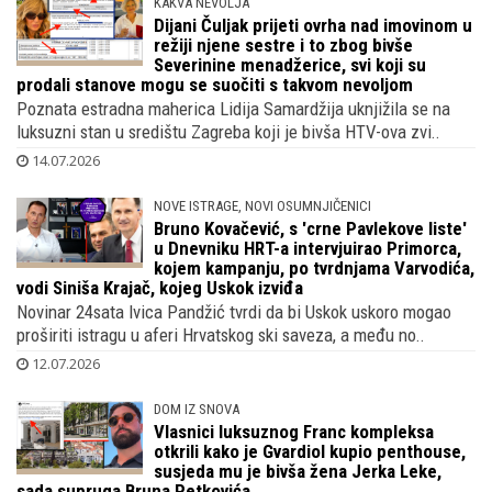
KAKVA NEVOLJA
Dijani Čuljak prijeti ovrha nad imovinom u
režiji njene sestre i to zbog bivše
Severinine menadžerice, svi koji su
prodali stanove mogu se suočiti s takvom nevoljom
Poznata estradna maherica Lidija Samardžija uknjižila se na
luksuzni stan u središtu Zagreba koji je bivša HTV-ova zvi..
14.07.2026
NOVE ISTRAGE, NOVI OSUMNJIČENICI
Bruno Kovačević, s 'crne Pavlekove liste'
u Dnevniku HRT-a intervjuirao Primorca,
kojem kampanju, po tvrdnjama Varvodića,
vodi Siniša Krajač, kojeg Uskok izviđa
Novinar 24sata Ivica Pandžić tvrdi da bi Uskok uskoro mogao
proširiti istragu u aferi Hrvatskog ski saveza, a među no..
12.07.2026
DOM IZ SNOVA
Vlasnici luksuznog Franc kompleksa
otkrili kako je Gvardiol kupio penthouse,
susjeda mu je bivša žena Jerka Leke,
sada supruga Bruna Petkovića