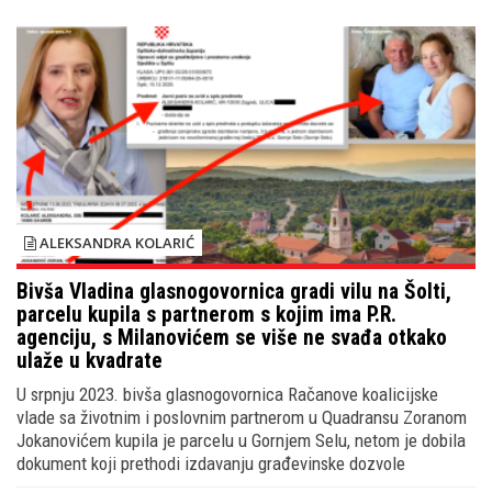
ALEKSANDRA KOLARIĆ
Bivša Vladina glasnogovornica gradi vilu na Šolti,
parcelu kupila s partnerom s kojim ima P.R.
agenciju, s Milanovićem se više ne svađa otkako
ulaže u kvadrate
U srpnju 2023. bivša glasnogovornica Račanove koalicijske
vlade sa životnim i poslovnim partnerom u Quadransu Zoranom
Jokanovićem kupila je parcelu u Gornjem Selu, netom je dobila
dokument koji prethodi izdavanju građevinske dozvole