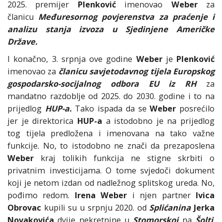
2025. premijer
Plenković
imenovao
Weber
za
članicu
Međuresornog povjerenstva za praćenje i
analizu stanja izvoza u Sjedinjene Američke
Države.
I konačno, 3. srpnja ove godine
Weber
je
Plenković
imenovao za
članicu savjetodavnog tijela Europskog
gospodarsko-socijalnog odbora EU iz RH
za
mandatno razdoblje od 2025. do 2030. godine i to na
prijedlog
HUP-a.
Tako ispada da se
Weber
posrećilo
jer je direktorica
HUP-a
a istodobno je na prijedlog
tog tijela predložena i imenovana na tako važne
funkcije. No, to istodobno ne znači da prezaposlena
Weber
kraj tolikih funkcija ne stigne skrbiti o
privatnim investicijama. O tome svjedoči dokument
koji je netom izdan od nadležnog splitskog ureda. No,
pođimo redom.
Irena Weber
i njen partner
Ivica
Obrovac
kupili su u srpnju 2020. od
Splićanina
Jerka
Novakovića
dvije nekretnine u
Stomorskoj
na
Šolti
.