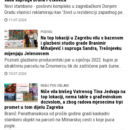
Novi stambeno - poslovni kompleks u zagrebačkom Donjem
Gradu vlasnici reklamiraju kao 'život u rezidenciji zapadnog pe..
11.07.2026
PODVIG
Na top lokaciji u Zagrebu vilu s bazenom
i glazbeni studio grade Branimir
Mihaljević i supruga Sandra, Trešnjevku
mijenjaju Jelenovcem
Poznati glazbeno-producentski par u siječnju 2022. kupio je
atraktivnu parcelu na Črnomercu tik do zaštićene park šume..
10.07.2026
NEBU POD OBLAKE
Niče vila bivšeg Vatrenog Tina Jedvaja na
top lokaciji, nema table s građevinskom
dozvolom, a zbog radova mjesecima trpi
promet u tom dijelu Zagreba
Branič Panathanaikosa od prošle godine gradi kaskadni
stambeni objekt na parceli na Mlinarskoj cesti s koje puca
pogle..