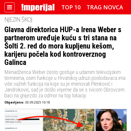
TOP 10
TRAG NOVCA
NJEZIN ŠKOJ
DETEKTOR
FOTO SPECIJAL
Glavna direktorica HUP-a Irena Weber s
partnerom uređuje kuću s tri stana na
IMPERIJAL VIDEO
RADAR
Šolti 2. red do mora kupljenu kešom,
IMPERIJAL & FREETIME
karijeru počela kod kontroverznog
Galinca
IMPERIJALOVE POZNATE FACE
Menadžerica Weber često gostuje u udarnim televizijskim
terminima, osim funkcije u Hrvatskoj udruzi poslodavaca ima
više važnih funkcija na koje su je imenovali Plenković i
Jandroković, sad je došlo vrijeme da se s Ivicom Obrovcem
baci na gnijezdo za odmor na top lokaciji
Objavljeno:
03.09.2025 10:18