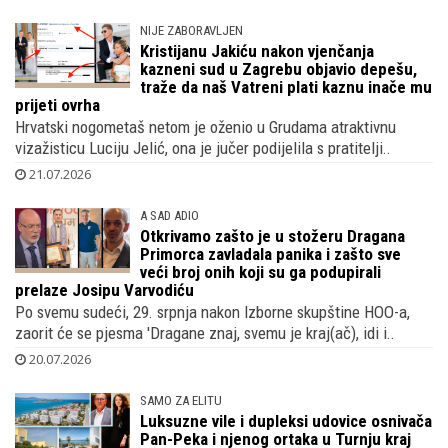
NIJE ZABORAVLJEN
Kristijanu Jakiću nakon vjenčanja
kazneni sud u Zagrebu objavio depešu,
traže da naš Vatreni plati kaznu inače mu
prijeti ovrha
Hrvatski nogometaš netom je oženio u Grudama atraktivnu
vizažisticu Luciju Jelić, ona je jučer podijelila s pratitelji..
21.07.2026
A SAD ADIO
Otkrivamo zašto je u stožeru Dragana
Primorca zavladala panika i zašto sve
veći broj onih koji su ga podupirali
prelaze Josipu Varvodiću
Po svemu sudeći, 29. srpnja nakon Izborne skupštine HOO-a,
zaorit će se pjesma 'Dragane znaj, svemu je kraj(ač), idi i..
20.07.2026
SAMO ZA ELITU
Luksuzne vile i dupleksi udovice osnivača
Pan-Peka i njenog ortaka u Turnju kraj