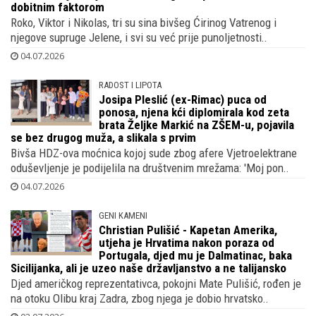
dobitnim faktorom
Roko, Viktor i Nikolas, tri su sina bivšeg Ćirinog Vatrenog i
njegove supruge Jelene, i svi su već prije punoljetnosti..
04.07.2026
RADOST I LIPOTA
Josipa Pleslić (ex-Rimac) puca od
ponosa, njena kći diplomirala kod zeta
brata Željke Markić na ZŠEM-u, pojavila
se bez drugog muža, a slikala s prvim
Bivša HDZ-ova moćnica kojoj sude zbog afere Vjetroelektrane
oduševljenje je podijelila na društvenim mrežama: 'Moj pon..
04.07.2026
GENI KAMENI
Christian Pulišić - Kapetan Amerika,
utjeha je Hrvatima nakon poraza od
Portugala, djed mu je Dalmatinac, baka
Sicilijanka, ali je uzeo naše državljanstvo a ne talijansko
Djed američkog reprezentativca, pokojni Mate Pulišić, rođen je
na otoku Olibu kraj Zadra, zbog njega je dobio hrvatsko..