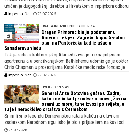
uhićen je dugogodišnji direktor u Hrvatskom olimpijskom odboru
Imperijal.Net
23.07.2026
USA TAJNE IZBORNOG GUBITNIKA
Dragan Primorac bio je podstanar u
Americi, tek je u Zagrebu kupio 5-sobni
stan na Pantovčaku kad je ušao u
Sanaderovu vladu
Dok je radio u kalifornijskoj Alamedi živio je u iznajmljenom
apartmanu a u pensilvanijskom Bethlehemu udomio ga je doktor
Chris Chapman u prostorijama Katoličke medicinske fondacije
Imperijal.Net
22.07.2026
UVIJEK SPREMAN
General Ante Gotovina gušta u Zadru,
kako i ne bi kad je ostvario snove, živi na
osami uz more, tune izvozi po svijetu, a
tu je i neraskidivo ortaštvo s Čermakom
Snimili smo legendu Domovinskog rata u kafiću na glavnom
zadarskom Narodnom trgu, iako je bio s prijateljem na kavi od..
25.07.2026