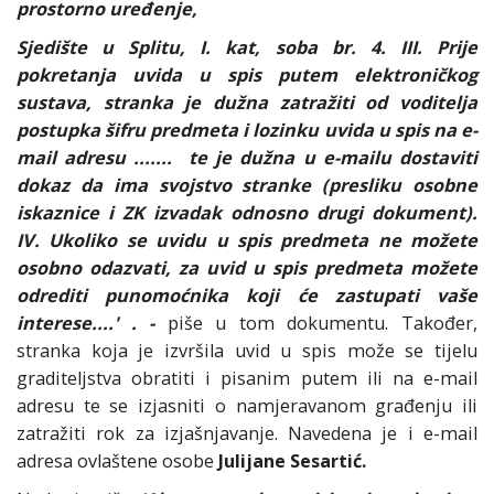
prostorno uređenje,
Sjedište u Splitu, I. kat, soba br. 4. III. Prije
pokretanja uvida u spis putem elektroničkog
sustava, stranka je dužna zatražiti od voditelja
postupka šifru predmeta i lozinku uvida u spis na e-
mail adresu ....... te je dužna u e-mailu dostaviti
dokaz da ima svojstvo stranke (presliku osobne
iskaznice i
ZK izvadak odnosno drugi dokument).
IV. Ukoliko se uvidu u spis predmeta ne možete
osobno odazvati, za uvid u spis predmeta možete
odrediti punomoćnika koji će zastupati vaše
interese....' . -
piše u tom dokumentu. Također,
stranka koja je izvršila uvid u spis može se tijelu
graditeljstva obratiti i pisanim putem ili na e-mail
adresu te se izjasniti o namjeravanom građenju ili
zatražiti rok za izjašnjavanje. Navedena je i e-mail
adresa ovlaštene osobe
Julijane Sesartić.