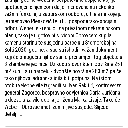
upotpunjen činjenicom da je imenovana na nekoliko
važnih funkcija, u saborskom odboru, u tijela na koje ju
je imenovao Plenković te u EU gospodarsko-socijalni
odbor. Weber je krenulo i na privatnom nekretninskom
planu, tako je u gotovini s Ivicom Obrovcem kupila
kamenu starinu te susjednu parcelu u Stomorskoj na
Šolti 2020. godine, a sad su ishodili važan dokument
koji će omogućiti njihov san o prenamjeni tog objekta u
3 stambene jedinice. Uz kuću s dvorištem površine 251
m2 kupili su i parcelu - dvorište površine 283 m2 pa će
tako njihova jadranska idila biti potpuna. Na istom
otoku velebne vile izgradili su Ivan Rakitić, kontroverzni
general Zagorec, bespravno odvjetnica Daria Juričana,
a dozvolu za vilu dobila je i žena Marka Livaje. Tako će
Weber i Obrovac imati zanimljive susjede. Slijede
detalji....