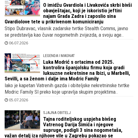
O imidžu Gvardiola i Livakovića skrbi bivši
obavještajac, koji je iskoristio jeftini
najam Grada Zadra i zaposlio sina
Gvardiolove tete u prikrivenom komuniciranju
Stipo Dubravac, vlasnik zadarske tvrtke Stealth Comms, javno
se predstavlja kao čuvar nogometnih zvijezda, a svoju age..
06.07.2026
LEGENDA I MAGNAT
Luka Modrić s ortacima od 2025.
kontrolira španjolsku firmu koja gradi
luksuzne nekretnine na Ibizi, u Marbelli,
Sevilli, a sa ženom i dalje ima Modric Family
Iako je kapetan Vatrenih gazda i obiteljske nekretninske tvrtke
Modric Family Sl preko koje upravlja skupim projektima..
05.07.2026
SJAJNA OBITELJ
Tajna roditeljskog uspjeha bivšeg
Vatrenog Darija Šimića i njegove
supruge, podigli 3 sina nogometaša,
važan detalj iza njihove vile u Zagrebu pokazao se