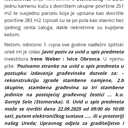
Jednu kamenu kuću s dvorištem ukupne površine 251
m2 te susjednu parcelu koja je upisana kao dvorište
površine 283 m2. Upisali su se po pola kao vlasnici bez
ijednog centa zaloga, dakle nekretnine su kupljene
kešom.
Netom, odnosno 1. rujna ove godine nadležni splitski
ured im je izdao
Javni poziv za uvid u spis predmeta
investitora
Irene Weber
i
Ivice Obrovca
. U njemu
piše:
'Pozivamo stranke na uvid u spis predmeta u
postupku izdavanja građevinske dozvole za: –
rekonstrukciju zgrade stambene namjene, 2.b
skupine, stambena građevina sa tri stambene
jedinice na postojećoj građevnoj čestici ... k.o.
Gornje Selo (Stomorska). II. Uvid u spis predmeta
može se izvršiti dana 22.09.2025 od 09:00 do 10:00
sati, putem elektroničkog sustava ..... ili u prostoriji
našeg Ureda; Upravnog odjela za graditeljstvo i