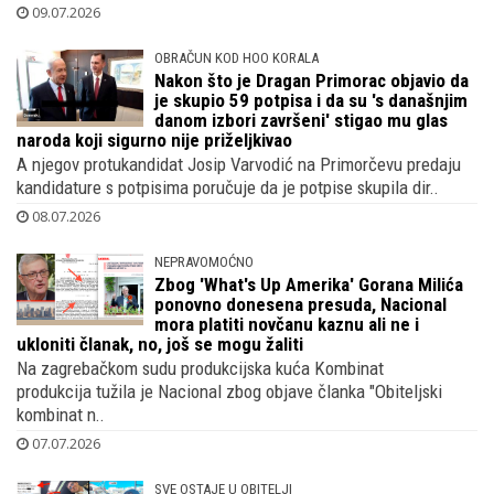
09.07.2026
OBRAČUN KOD HOO KORALA
Nakon što je Dragan Primorac objavio da
je skupio 59 potpisa i da su 's današnjim
danom izbori završeni' stigao mu glas
naroda koji sigurno nije priželjkivao
A njegov protukandidat Josip Varvodić na Primorčevu predaju
kandidature s potpisima poručuje da je potpise skupila dir..
08.07.2026
NEPRAVOMOĆNO
Zbog 'What's Up Amerika' Gorana Milića
ponovno donesena presuda, Nacional
mora platiti novčanu kaznu ali ne i
ukloniti članak, no, još se mogu žaliti
Na zagrebačkom sudu produkcijska kuća Kombinat
produkcija tužila je Nacional zbog objave članka "Obiteljski
kombinat n..
07.07.2026
SVE OSTAJE U OBITELJI