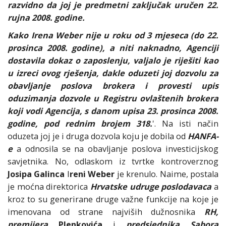
razvidno da joj je predmetni zaključak uručen 22.
rujna 2008. godine.
Kako Irena Weber nije u roku od 3 mjeseca (do 22.
prosinca 2008. godine), a niti naknadno, Agenciji
dostavila dokaz o zaposlenju, valjalo je riješiti kao
u izreci ovog rješenja, dakle oduzeti joj dozvolu za
obavljanje poslova brokera i provesti upis
oduzimanja dozvole u Registru ovlaštenih brokera
koji vodi Agencija, s danom upisa 23. prosinca 2008.
godine, pod rednim brojem 318.
'. Na isti način
oduzeta joj je i druga dozvola koju je dobila od
HANFA-
e
a odnosila se na obavljanje poslova investicijskog
savjetnika. No, odlaskom iz tvrtke kontroverznog
Josipa Galinca
I
reni Weber
je krenulo. Naime, postala
je moćna direktorica
Hrvatske udruge poslodavaca
a
kroz to su generirane druge važne funkcije na koje je
imenovana od strane najviših dužnosnika
RH,
premijera
Plenkovića
i
predsjednika
Sabora