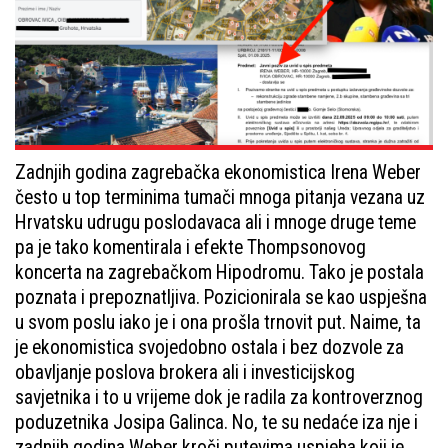
Zadnjih godina zagrebačka ekonomistica Irena Weber
često u top terminima tumači mnoga pitanja vezana uz
Hrvatsku udrugu poslodavaca ali i mnoge druge teme
pa je tako komentirala i efekte Thompsonovog
koncerta na zagrebačkom Hipodromu. Tako je postala
poznata i prepoznatljiva. Pozicionirala se kao uspješna
u svom poslu iako je i ona prošla trnovit put. Naime, ta
je ekonomistica svojedobno ostala i bez dozvole za
obavljanje poslova brokera ali i investicijskog
savjetnika i to u vrijeme dok je radila za kontroverznog
poduzetnika Josipa Galinca. No, te su nedaće iza nje i
zadnjih godina Weber kroči putevima uspjeha koji je