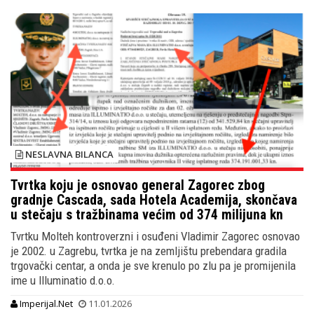
NESLAVNA BILANCA
Tvrtka koju je osnovao general Zagorec zbog
gradnje Cascada, sada Hotela Academija, skončava
u stečaju s tražbinama većim od 374 milijuna kn
Tvrtku Molteh kontroverzni i osuđeni Vladimir Zagorec osnovao
je 2002. u Zagrebu, tvrtka je na zemljištu prebendara gradila
trgovački centar, a onda je sve krenulo po zlu pa je promijenila
ime u Illuminatio d.o.o.
Imperijal.Net
11.01.2026