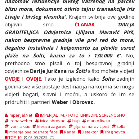
nadomak rezidencije bivšeg Vatrenog na parceli
blizu mora, dokument otkrio tajnu transakcije Iris
Livaje i bivšeg vlasnika'.
Krajem svibnja ove godine
objavili smo
ČLANAK
:
'DIVLJA
GRADITELJICA Odvjetnica Ljiljana Maravić Pirš,
nakon bespravne gradnje vile prvi red do mora,
ilegalno instalirala i kolpomorto za plovilo usred
plaže na Šolti, kazna za to i 130.000 €'.
No,
prethodno smo pisali o toj bespravnoj gradnji
odvjetnice
Darije Juričana
na
Šolti
a što možete vidjeti
OVDJE
I
OVDJE
. Tako je izgledno kako
Šolta
zadnjih
godina sve više postaje destinacija na kojima se mogu
vidjeti bogati, slavni i moćni, a uskoro će im se
pridružiti i partneri
Weber
i
Obrovac.
Imperijal.Net
IMPERIJAL I.M. / FOTO: LINKEDIN, SCREENOSHOT
irena weber
ivica obrovac
hup
marko livaja
ivan rakitić
klerisa zagorec
ljiljana maravić pirš
šolta
Imperijalove poznate face
Radar
Detektor
Trag novca
TOP 10
03.09.2025