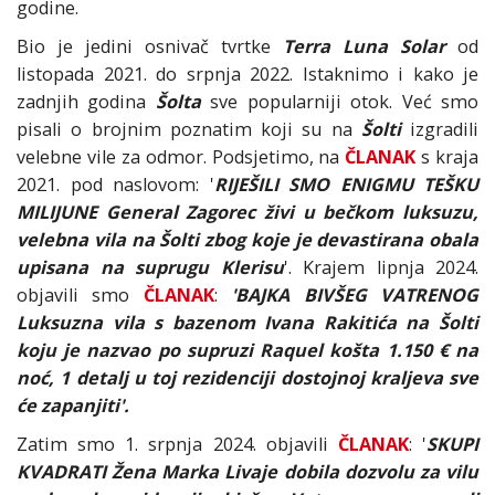
godine.
Bio je jedini osnivač tvrtke
Terra Luna Solar
od
listopada 2021. do srpnja 2022. Istaknimo i kako je
zadnjih godina
Šolta
sve popularniji otok. Već smo
pisali o brojnim poznatim koji su na
Šolti
izgradili
velebne vile za odmor. Podsjetimo, na
ČLANAK
s kraja
2021. pod naslovom: '
RIJEŠILI SMO ENIGMU TEŠKU
MILIJUNE General Zagorec živi u bečkom luksuzu,
velebna vila na Šolti zbog koje je devastirana obala
upisana na suprugu Klerisu
'. Krajem lipnja 2024.
objavili smo
ČLANAK
:
'BAJKA BIVŠEG VATRENOG
Luksuzna vila s bazenom Ivana Rakitića na Šolti
koju je nazvao po supruzi Raquel košta 1.150 € na
noć, 1 detalj u toj rezidenciji dostojnoj kraljeva sve
će zapanjiti'.
Zatim smo 1. srpnja 2024. objavili
ČLANAK
: '
SKUPI
KVADRATI Žena Marka Livaje dobila dozvolu za vilu