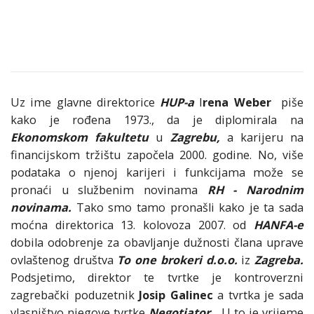
Uz ime glavne direktorice
HUP-a
I
rena Weber
piše
kako je rođena 1973., da je diplomirala na
Ekonomskom fakultetu
u
Zagrebu,
a karijeru na
financijskom tržištu započela 2000. godine. No, više
podataka o njenoj karijeri i funkcijama može se
pronaći u službenim novinama
RH - Narodnim
novinama.
Tako smo tamo pronašli kako je ta sada
moćna direktorica 13. kolovoza 2007. od
HANFA-e
dobila odobrenje za obavljanje dužnosti člana uprave
ovlaštenog društva
To one brokeri d.o.o.
iz
Zagreba.
Podsjetimo, direktor te tvrtke je kontroverzni
zagrebački poduzetnik
Josip Galinec
a tvrtka je sada
vlasništvo njegove tvrtke
Negotiator.
U to je vrijeme