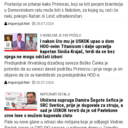
Postavlja se pitanje kako Primorac, koji se kiti perjem branitelja
u Domovinskom ratu može biti s Nobilom, za kojeg su, reći će
neki, pokojni Račan ili Linić ultradesničari
Imperijal.Net
28.07.2026
S NOBILOM JE SVE POČELO
I nakon što mu je USKOK upao u dom
HOO-ovim Titanicom i dalje upravlja
kapetan Siniša Krajač, tvrdi da se bez
njega ne mogu održati izbori
Predsjednik Hrvatskog dizačkog saveza Boško Čavka je
potvrdio da su savezi davali podršku Primorcu i prije nego je on
objavio da će se kandidirati za predsjednika HOO-a
Imperijal.Net
26.07.2026
NEPOZNATI DETALJI
Uhićena supruga Damira Šegote šefica je
SRC Svetice, prije je dugovala za struju, a
sad je USKOK tereti da je od Pavlekove
crne love s mužem kupovala zlato
Pale su nove glave u istrazi oko milijuna koje je odbjegli Vedran
Pavlek isisao iz CRO SKI saveza, u njihovom domu u Zagrebu