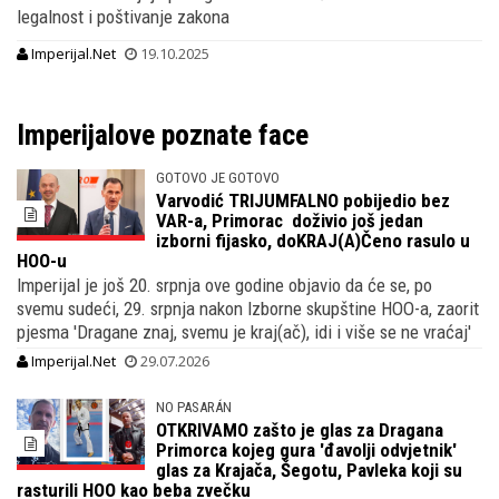
legalnost i poštivanje zakona
Imperijal.Net
19.10.2025
Imperijalove poznate face
GOTOVO JE GOTOVO
Varvodić TRIJUMFALNO pobijedio bez
VAR-a, Primorac doživio još jedan
izborni fijasko, doKRAJ(A)Čeno rasulo u
HOO-u
Imperijal je još 20. srpnja ove godine objavio da će se, po
svemu sudeći, 29. srpnja nakon Izborne skupštine HOO-a, zaorit
pjesma 'Dragane znaj, svemu je kraj(ač), idi i više se ne vraćaj'
Imperijal.Net
29.07.2026
NO PASARÁN
OTKRIVAMO zašto je glas za Dragana
Primorca kojeg gura 'đavolji odvjetnik'
glas za Krajača, Šegotu, Pavleka koji su
rasturili HOO kao beba zvečku