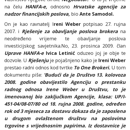
na čelu
HANFA-e,
odnosno
Hrvatske agencije za
nadzor financijskih poslova,
bio
Ante Samodol.
On je kao ravnatelj I
reni Weber
potpisao 27. rujna
2007. i
Rješenje za obavljanje poslova brokera
na
neodređeno vrijeme te obavljanje poslova
investicijskog savjetnika.No, 23. prosinca 2009. član
Uprave HANFA-e
Ivica Letinić
oduzeo joj je obje te
dozvole. U
Rješenju
je pojašnjeno kako je
Ireni Weber
prestao radni odnos kod tvrtke
To One Brokeri.
U tom
dokumentu piše:
'Budući da je Društvo 13. kolovoza
2008. godine obavijestilo Agenciju o prestanku
radnog odnosa Irene Weber u Društvu, to je
imenovanoj bio zaključkom Agencije, klasa: UP/I-
451-04/08-07/80 od 18. rujna 2008. godine, određen
rok od 3 mjeseca za dostavu dokaza da je zaposlena
u drugom ovlaštenom društvu na poslovima
trgovine s vrijednosnim papirima. Iz dostavnice je