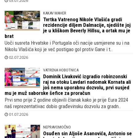
03.07.2026
KAKAV MAHER
Tvrtka Vatrenog Nikole Vlašića gradi
rezidencije diljem Dalmacije, sjedište joj
je u kliškom Beverly Hillsu, a ortak mu je
brat
Uoči susreta Hrvatske i Portugala oči nacije usmjerene su i na
Nikolu Vlašića koji je već postigao gol protiv Gane i t..
02.07.2026
VATRENA HOBOTNICA
Dominik Livaković izgradio robinzonski
raj na otoku Lavdari nadomak Kornata ali
još nema uporabnu dozvolu, prvi susjed
mu je muž saborske šefice za proračun
Prvi smo prije 2 godine objavili članak kako je prije Eura 2024
naš reprezentativac dobio građevinsku dozvolu za gradn..
01.07.2026
NEPRAVOMOĆNO
Osuđen sin Aljoše Asanovića, Antonio se