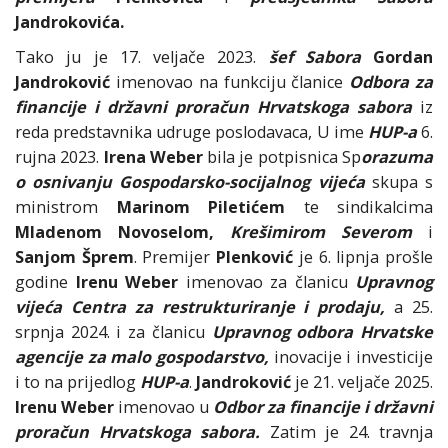
Jandrokovića.
Tako ju je 17. veljače 2023.
šef Sabora
Gordan
Jandroković
imenovao na funkciju članice
Odbora za
financije i državni proračun Hrvatskoga sabora
iz
reda predstavnika udruge poslodavaca, U ime
HUP-a
6.
rujna 2023.
Irena Weber
bila je potpisnica Sp
orazuma
o osnivanju
Gospodarsko-socijalnog vijeća
skupa s
ministrom
Marinom Piletićem
te sindikalcima
Mladenom Novoselom,
Krešimirom Severom
i
Sanjom Šprem
. Premijer
Plenković
je 6. lipnja prošle
godine
Irenu Weber
imenovao za članicu
Upravnog
vijeća Centra za restrukturiranje i prodaju,
a 25.
srpnja 2024. i za članicu
Upravnog odbora Hrvatske
agencije za malo gospodarstvo,
inovacije i investicije
i to na prijedlog
HUP-a
.
Jandroković
je 21. veljače 2025.
Irenu Weber
imenovao u
Odbor za financije i državni
proračun Hrvatskoga sabora.
Zatim je 24. travnja