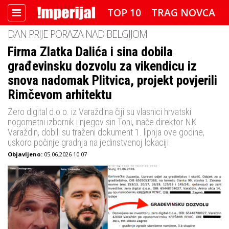
TOP 10
TRAG NOVCA
DAN PRIJE PORAZA NAD BELGIJOM
DETEKTOR
FOTO SPECIJAL
Firma Zlatka Dalića i sina dobila
građevinsku dozvolu za vikendicu iz
IMPERIJAL VIDEO
RADAR
snova nadomak Plitvica, projekt povjerili
IMPERIJAL & FREETIME
Rimčevom arhitektu
Zero digital d.o.o. iz Varaždina čiji su vlasnici hrvatski
IMPERIJALOVE POZNATE FACE
nogometni izbornik i njegov sin Toni, inače direktor NK
Varaždin, dobili su traženi dokument 1. lipnja ove godine,
uskoro počinje gradnja na jedinstvenoj lokaciji
Objavljeno:
05.06.2026 10:07