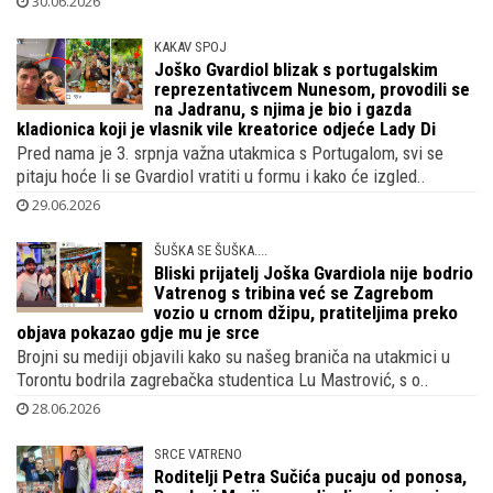
prethodne presude
Antonio Asanovć, i sam profesionalni nogometaš, oženjen je
kćerkom nogometnog trenera Josipa Skoblara, na splitskom su..
30.06.2026
KAKAV SPOJ
Joško Gvardiol blizak s portugalskim
reprezentativcem Nunesom, provodili se
na Jadranu, s njima je bio i gazda
kladionica koji je vlasnik vile kreatorice odjeće Lady Di
Pred nama je 3. srpnja važna utakmica s Portugalom, svi se
pitaju hoće li se Gvardiol vratiti u formu i kako će izgled..
29.06.2026
ŠUŠKA SE ŠUŠKA....
Bliski prijatelj Joška Gvardiola nije bodrio
Vatrenog s tribina već se Zagrebom
vozio u crnom džipu, pratiteljima preko
objava pokazao gdje mu je srce
Brojni su mediji objavili kako su našeg braniča na utakmici u
Torontu bodrila zagrebačka studentica Lu Mastrović, s o..