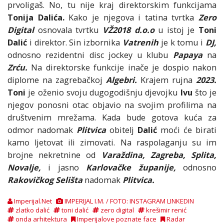
prvoligaš. No, tu nije kraj direktorskim funkcijama
Tonija Dalića.
Kako je njegova i tatina tvrtka
Zero
Digital
osnovala tvrtku
VŽ2018 d.o.o
u istoj je
Toni
Dalić
i direktor. Sin izbornika
Vatrenih
je k tomu i
DJ,
odnosno rezidentni disc jockey u klubu
Papaya
na
Zrću.
Na direktorske funkcije inače je dospio nakon
diplome na zagrebačkoj
Algebri.
Krajem rujna
2023.
Toni
je oženio svoju dugogodišnju djevojku
Ivu
što je
njegov ponosni otac objavio na svojim profilima na
društvenim mrežama. Kada bude gotova kuća za
odmor nadomak
Plitvica
obitelj
Dalić
moći će birati
kamo ljetovat ili zimovati. Na raspolaganju su im
brojne nekretnine od
Varaždina, Zagreba, Splita,
Novalje,
i jasno
Karlovačke županije,
odnosno
Rakovičkog Selišta
nadomak
Plitvica.
Imperijal.Net
IMPERIJAL I.M. / FOTO: INSTAGRAM LINKEDIN
zlatko dalić
toni dalić
zero digital
krešimir renić
onda arhitektura
Imperijalove poznate face
Radar