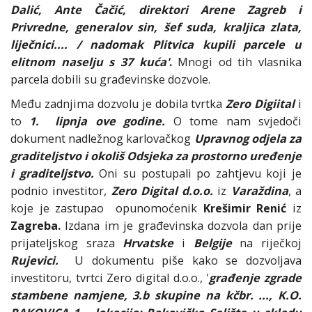
Dalić, Ante Čačić, direktori Arene Zagreb i
Privredne, generalov sin, šef suda, kraljica zlata,
liječnici.... / nadomak Plitvica kupili parcele u
elitnom naselju s 37 kuća'
.
Mnogi od tih vlasnika
parcela dobili su građevinske dozvole.
Među zadnjima dozvolu je dobila tvrtka
Zero Digiital
i
to
1. lipnja ove godine.
O tome nam svjedoči
dokument nadležnog karlovačkog
Upravnog odjela
za
graditeljstvo i okoliš Odsjeka za prostorno uređenje
i graditeljstvo.
Oni su postupali po zahtjevu koji je
podnio investitor,
Zero Digital d.o.o.
iz
Varaždina
, a
koje je zastupao opunomoćenik
Krešimir Renić
iz
Zagreba.
Izdana im je građevinska dozvola dan prije
prijateljskog sraza
Hrvatske
i
Belgije
na riječkoj
Rujevici.
U dokumentu piše kako se dozvoljava
investitoru, tvrtci Zero digital d.o.o., '
građenje zgrade
stambene namjene, 3.b skupine na kčbr. ..., K.O.