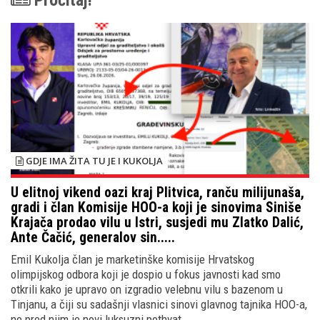
Pročitaj!
GDJE IMA ŽITA TU JE I KUKOLJA
U elitnoj vikend oazi kraj Plitvica, ranču milijunaša,
gradi i član Komisije HOO-a koji je sinovima Siniše
Krajača prodao vilu u Istri, susjedi mu Zlatko Dalić,
Ante Čačić, generalov sin.....
Emil Kukolja član je marketinške komisije Hrvatskog
olimpijskog odbora koji je dospio u fokus javnosti kad smo
otkrili kako je upravo on izgradio velebnu vilu s bazenom u
Tinjanu, a čiji su sadašnji vlasnici sinovi glavnog tajnika HOO-a,
no pred njim je novi luksuzni pothvat