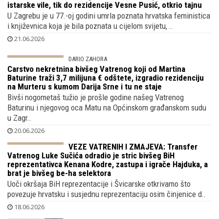
IN MEMORIAM
Svi su je znali kao Slavenku Drakulić iako
se nije tako prezivala, rođena je kao
Sušanj umrla kao Swartz, vlasnički list
istarske vile, tik do rezidencije Vesne Pusić, otkrio tajnu
U Zagrebu je u 77.-oj godini umrla poznata hrvatska feministica
i književnica koja je bila poznata u cijelom svijetu, ..
21.06.2026
DARIO ZAHORA
Carstvo nekretnina bivšeg Vatrenog koji
od Martina Baturine traži 3,7 milijuna €
odštete, izgradio rezidenciju na Murteru
s kumom Darija Srne i tu ne staje
Bivši nogometaš tužio je prošle godine našeg Vatrenog
Baturinu i njegovog oca Matu na Općinskom građanskom sudu
u Zagr..
20.06.2026
VEZE VATRENIH I ZMAJEVA: Transfer
Vatrenog Luke Sučića odradio je stric