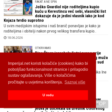
bivšeg BiH reprezentativca Kenana
Kodre, zastupa i igrače Hajduka, a brat je
bivšeg be-ha selektora
Uoči okršaja BiH reprezentacije i Švicarske otkrivamo što
povezuje hrvatsku i susjednu reprezentaciju osim činjenice d..
18.06.2026
FAKAT A NE SPIN
Joško Gvardiol nije roditeljima kupio
kuću u Kerestincu već sebi, vlasnički list
dokazuje da je jedini vlasnik iako je kod
Knjaza tvrdio suprotno
U svim medijskim istupima i naš branič ponavljao je kako je
Imperijal.net koristi kolačiće (cookies) kako bi
roditeljima i obitelji nakon prvog velikog transfera kupio..
poboljšao funkcionalnost stranice i prilagodio
18.06.2026
sustav oglašavanja. Više o kolačićima
pročitajte u uvjetima korištenja.
Saznaj više
OTKRIVAMO
Dina Štern isprobala ljetni pareo prije
prvog tropskog vikenda dok njenog muža
U redu
Ljubu Pavasovića Viskovića splitski sud
traži zbog sporova na Plenkovićevoj djedovini
TOP
Snimili smo kćer bivšeg HDZ-ovog ministra i bivšeg čelnika Ine