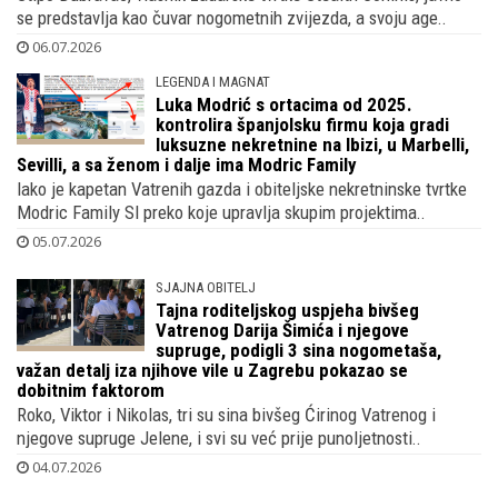
obavještajac, koji je iskoristio jeftini
najam Grada Zadra i zaposlio sina
Gvardiolove tete u prikrivenom komuniciranju
Stipo Dubravac, vlasnik zadarske tvrtke Stealth Comms, javno
se predstavlja kao čuvar nogometnih zvijezda, a svoju age..
06.07.2026
LEGENDA I MAGNAT
Luka Modrić s ortacima od 2025.
kontrolira španjolsku firmu koja gradi
luksuzne nekretnine na Ibizi, u Marbelli,
Sevilli, a sa ženom i dalje ima Modric Family
Iako je kapetan Vatrenih gazda i obiteljske nekretninske tvrtke
Modric Family Sl preko koje upravlja skupim projektima..
05.07.2026
SJAJNA OBITELJ
Tajna roditeljskog uspjeha bivšeg
Vatrenog Darija Šimića i njegove
supruge, podigli 3 sina nogometaša,
važan detalj iza njihove vile u Zagrebu pokazao se
dobitnim faktorom