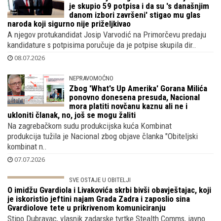
OBRAČUN KOD HOO KORALA
Nakon što je Dragan Primorac objavio da
je skupio 59 potpisa i da su 's današnjim
danom izbori završeni' stigao mu glas
naroda koji sigurno nije priželjkivao
A njegov protukandidat Josip Varvodić na Primorčevu predaju
kandidature s potpisima poručuje da je potpise skupila dir..
08.07.2026
NEPRAVOMOĆNO
Zbog 'What's Up Amerika' Gorana Milića
ponovno donesena presuda, Nacional
mora platiti novčanu kaznu ali ne i
ukloniti članak, no, još se mogu žaliti
Na zagrebačkom sudu produkcijska kuća Kombinat
produkcija tužila je Nacional zbog objave članka "Obiteljski
kombinat n..
07.07.2026
SVE OSTAJE U OBITELJI
O imidžu Gvardiola i Livakovića skrbi bivši