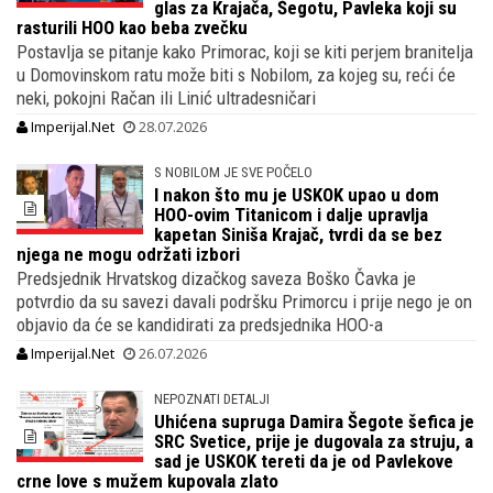
glas za Krajača, Šegotu, Pavleka koji su
rasturili HOO kao beba zvečku
Postavlja se pitanje kako Primorac, koji se kiti perjem branitelja
u Domovinskom ratu može biti s Nobilom, za kojeg su, reći će
neki, pokojni Račan ili Linić ultradesničari
Imperijal.Net
28.07.2026
S NOBILOM JE SVE POČELO
I nakon što mu je USKOK upao u dom
HOO-ovim Titanicom i dalje upravlja
kapetan Siniša Krajač, tvrdi da se bez
njega ne mogu održati izbori
Predsjednik Hrvatskog dizačkog saveza Boško Čavka je
potvrdio da su savezi davali podršku Primorcu i prije nego je on
objavio da će se kandidirati za predsjednika HOO-a
Imperijal.Net
26.07.2026
NEPOZNATI DETALJI
Uhićena supruga Damira Šegote šefica je
SRC Svetice, prije je dugovala za struju, a
sad je USKOK tereti da je od Pavlekove
crne love s mužem kupovala zlato