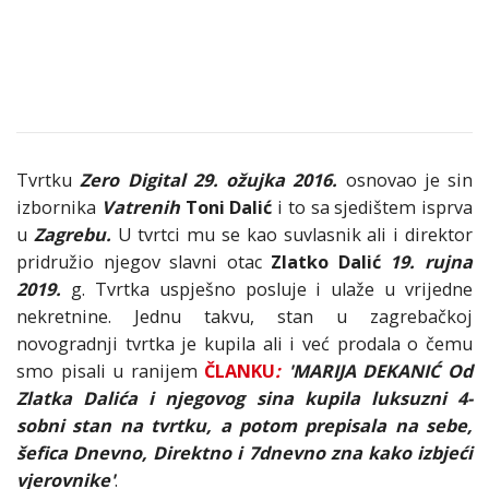
Tvrtku
Zero Digital 29. ožujka 2016.
osnovao je sin
izbornika
Vatrenih
Toni Dalić
i to sa sjedištem isprva
u
Zagrebu.
U tvrtci mu se kao suvlasnik ali i direktor
pridružio njegov slavni otac
Zlatko Dalić
19. rujna
2019.
g. Tvrtka uspješno posluje i ulaže u vrijedne
nekretnine. Jednu takvu, stan u zagrebačkoj
novogradnji tvrtka je kupila ali i već prodala o čemu
smo pisali u ranijem
ČLANKU
:
'MARIJA DEKANIĆ Od
Zlatka Dalića i njegovog sina kupila luksuzni 4-
sobni stan na tvrtku, a potom prepisala na sebe,
šefica Dnevno, Direktno i 7dnevno zna kako izbjeći
vjerovnike'
.