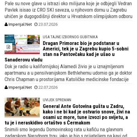
Pale su nove glave u istrazi oko milijuna koje je odbjegli Vedran
Pavlek isisao iz CRO SKI saveza, u njihovom domu u Zagrebu
uhićen je dugogodišnji direktor u Hrvatskom olimpijskom odboru
Imperijal.Net
23.07.2026
USA TAJNE IZBORNOG GUBITNIKA
Dragan Primorac bio je podstanar u
Americi, tek je u Zagrebu kupio 5-sobni
stan na Pantovčaku kad je ušao u
Sanaderovu vladu
Dok je radio u kalifornijskoj Alamedi živio je u iznajmljenom
apartmanu a u pensilvanijskom Bethlehemu udomio ga je doktor
Chris Chapman u prostorijama Katoličke medicinske fondacije
Imperijal.Net
22.07.2026
UVIJEK SPREMAN
General Ante Gotovina gušta u Zadru,
kako i ne bi kad je ostvario snove, živi na
osami uz more, tune izvozi po svijetu, a
tu je i neraskidivo ortaštvo s Čermakom
Snimili smo legendu Domovinskog rata u kafiću na glavnom
zadarskom Narodnom trgu, iako je bio s prijateljem na kavi od..