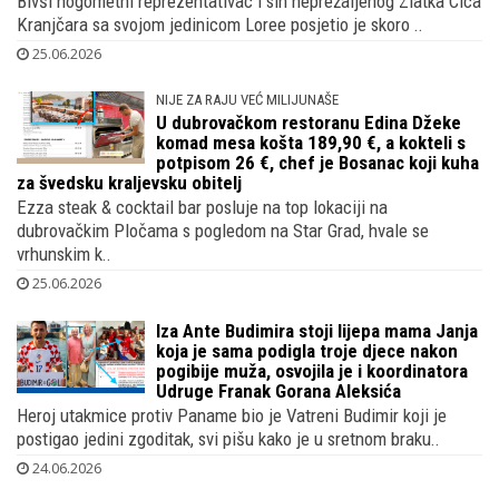
Legendarni Niko Kranjčar lovio totalne
popuste s kćeri u City Centru dok
Vatreni čekaju dvoboj s Ganom, nije se
pridružio tisućama navijača u Americi
Bivši nogometni reprezentativac i sin neprežaljenog Zlatka Cica
Kranjčara sa svojom jedinicom Loree posjetio je skoro ..
25.06.2026
NIJE ZA RAJU VEĆ MILIJUNAŠE
U dubrovačkom restoranu Edina Džeke
komad mesa košta 189,90 €, a kokteli s
potpisom 26 €, chef je Bosanac koji kuha
za švedsku kraljevsku obitelj
Ezza steak & cocktail bar posluje na top lokaciji na
dubrovačkim Pločama s pogledom na Star Grad, hvale se
vrhunskim k..
25.06.2026
Iza Ante Budimira stoji lijepa mama Janja
koja je sama podigla troje djece nakon
pogibije muža, osvojila je i koordinatora
Udruge Franak Gorana Aleksića