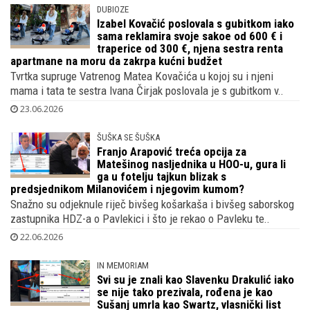
Heroj utakmice protiv Paname bio je Vatreni Budimir koji je
postigao jedini zgoditak, svi pišu kako je u sretnom braku..
24.06.2026
DUBIOZE
Izabel Kovačić poslovala s gubitkom iako
sama reklamira svoje sakoe od 600 € i
traperice od 300 €, njena sestra renta
apartmane na moru da zakrpa kućni budžet
Tvrtka supruge Vatrenog Matea Kovačića u kojoj su i njeni
mama i tata te sestra Ivana Čirjak poslovala je s gubitkom v..
23.06.2026
ŠUŠKA SE ŠUŠKA
Franjo Arapović treća opcija za
Matešinog nasljednika u HOO-u, gura li
ga u fotelju tajkun blizak s
predsjednikom Milanovićem i njegovim kumom?
Snažno su odjeknule riječ bivšeg košarkaša i bivšeg saborskog
zastupnika HDZ-a o Pavlekici i što je rekao o Pavleku te..
22.06.2026