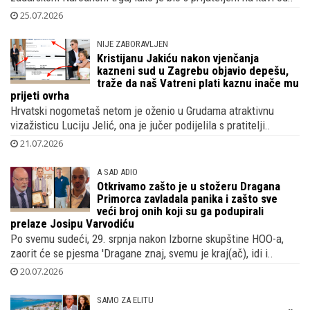
25.07.2026
NIJE ZABORAVLJEN
Kristijanu Jakiću nakon vjenčanja
kazneni sud u Zagrebu objavio depešu,
traže da naš Vatreni plati kaznu inače mu
prijeti ovrha
Hrvatski nogometaš netom je oženio u Grudama atraktivnu
vizažisticu Luciju Jelić, ona je jučer podijelila s pratitelji..
21.07.2026
A SAD ADIO
Otkrivamo zašto je u stožeru Dragana
Primorca zavladala panika i zašto sve
veći broj onih koji su ga podupirali
prelaze Josipu Varvodiću
Po svemu sudeći, 29. srpnja nakon Izborne skupštine HOO-a,
zaorit će se pjesma 'Dragane znaj, svemu je kraj(ač), idi i..
20.07.2026
SAMO ZA ELITU