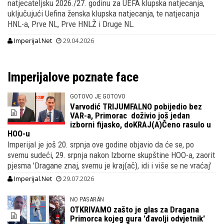
natjecateljsku 2026./27. godinu za UEFA klupska natjecanja,
uključujući Uefina ženska klupska natjecanja, te natjecanja
HNL-a, Prve NL, Prve HNLŽ i Druge NL.
Imperijal.Net
29.04.2026
Imperijalove poznate face
GOTOVO JE GOTOVO
Varvodić TRIJUMFALNO pobijedio bez
VAR-a, Primorac doživio još jedan
izborni fijasko, doKRAJ(A)Čeno rasulo u
HOO-u
Imperijal je još 20. srpnja ove godine objavio da će se, po
svemu sudeći, 29. srpnja nakon Izborne skupštine HOO-a, zaorit
pjesma 'Dragane znaj, svemu je kraj(ač), idi i više se ne vraćaj'
Imperijal.Net
29.07.2026
NO PASARÁN
OTKRIVAMO zašto je glas za Dragana
Primorca kojeg gura 'đavolji odvjetnik'