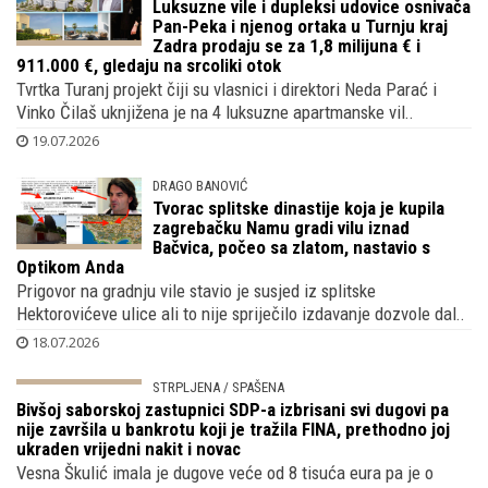
Luksuzne vile i dupleksi udovice osnivača
Pan-Peka i njenog ortaka u Turnju kraj
Zadra prodaju se za 1,8 milijuna € i
911.000 €, gledaju na srcoliki otok
Tvrtka Turanj projekt čiji su vlasnici i direktori Neda Parać i
Vinko Čilaš uknjižena je na 4 luksuzne apartmanske vil..
19.07.2026
DRAGO BANOVIĆ
Tvorac splitske dinastije koja je kupila
zagrebačku Namu gradi vilu iznad
Bačvica, počeo sa zlatom, nastavio s
Optikom Anda
Prigovor na gradnju vile stavio je susjed iz splitske
Hektorovićeve ulice ali to nije spriječilo izdavanje dozvole dal..
18.07.2026
STRPLJENA / SPAŠENA
Bivšoj saborskoj zastupnici SDP-a izbrisani svi dugovi pa
nije završila u bankrotu koji je tražila FINA, prethodno joj
ukraden vrijedni nakit i novac
Vesna Škulić imala je dugove veće od 8 tisuća eura pa je o