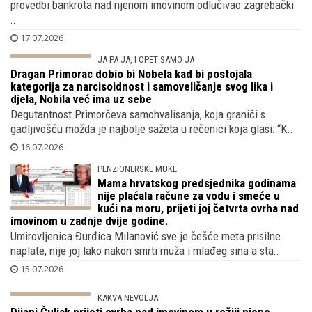
provedbi bankrota nad njenom imovinom odlučivao zagrebački
..
17.07.2026
JA PA JA, I OPET SAMO JA
Dragan Primorac dobio bi Nobela kad bi postojala
kategorija za narcisoidnost i samoveličanje svog lika i
djela, Nobila već ima uz sebe
Degutantnost Primorčeva samohvalisanja, koja graniči s
gadljivošću možda je najbolje sažeta u rečenici koja glasi: “K..
16.07.2026
PENZIONERSKE MUKE
Mama hrvatskog predsjednika godinama
nije plaćala račune za vodu i smeće u
kući na moru, prijeti joj četvrta ovrha nad
imovinom u zadnje dvije godine.
Umirovljenica Đurđica Milanović sve je češće meta prisilne
naplate, nije joj lako nakon smrti muža i mlađeg sina a sta..
15.07.2026
KAKVA NEVOLJA