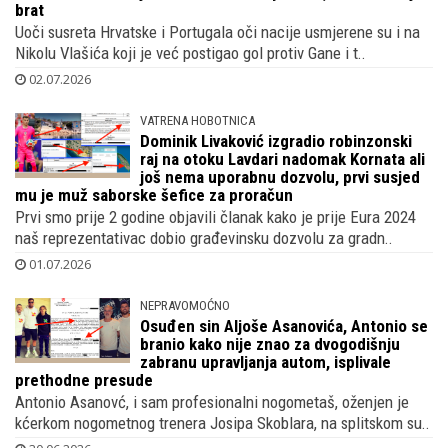
KAKAV MAHER
Tvrtka Vatrenog Nikole Vlašića gradi
rezidencije diljem Dalmacije, sjedište joj
je u kliškom Beverly Hillsu, a ortak mu je
brat
Uoči susreta Hrvatske i Portugala oči nacije usmjerene su i na
Nikolu Vlašića koji je već postigao gol protiv Gane i t..
02.07.2026
VATRENA HOBOTNICA
Dominik Livaković izgradio robinzonski
raj na otoku Lavdari nadomak Kornata ali
još nema uporabnu dozvolu, prvi susjed
mu je muž saborske šefice za proračun
Prvi smo prije 2 godine objavili članak kako je prije Eura 2024
naš reprezentativac dobio građevinsku dozvolu za gradn..
01.07.2026
NEPRAVOMOĆNO
Osuđen sin Aljoše Asanovića, Antonio se
branio kako nije znao za dvogodišnju
zabranu upravljanja autom, isplivale