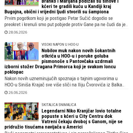
28.06.2026
SRCE VATRENO
Roditelji Petra Sučića pucaju od ponosa,
Branko i Marijana podizali su sinove i
kćeri te gradili kuću u Kandiji kraj
Bugojna, obični i vrijedni ljudi stvorili su šampiona
Prvim pogotkom koji je postigao Petar Sučić dogodio se
preokret i krenuli smo put pobjede protiv Gane pa ne čudi da je..
28.06.2026
VISOKI NAPON U HOO-U
Nobilov muk nakon novih šokantnih
otkrića u HOO-u i poruke goluba
pismonoše s Pantovčaka uzdrmali
izborni stožer Dragana Primorca koji je svakom loncu
poklopac
Nakon novih uznemirujućih spoznaja o tajnim ugovorima u
HOO-u Siniša Krajač sve više sliči na Iliju Čvorovića iz Balka..
26.06.2026
SKITALICA SNIMALICA