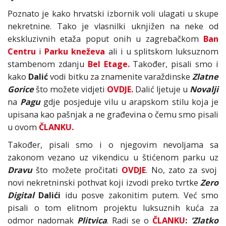
Poznato je kako hrvatski izbornik voli ulagati u skupe
nekretnine. Tako je vlasnilki uknjižen na neke od
ekskluzivnih etaža poput onih u zagrebačkom
Ban
Centru
i
Parku kneževa
ali i u splitskom luksuznom
stambenom zdanju
Bel Etage.
Također, pisali smo i
kako
Dalić
vodi bitku za znamenite varaždinske
Zlatne
Gorice
što možete vidjeti
OVDJE.
Dalić ljetuje u
Novalji
na
Pagu
gdje posjeduje vilu u arapskom stilu koja je
upisana kao pašnjak a ne građevina o čemu smo pisali
u ovom
ČLANKU.
Također, pisali smo i o njegovim nevoljama sa
zakonom vezano uz vikendicu u štićenom parku uz
Dravu
što možete pročitati
OVDJE
. No, zato za svoj
novi nekretninski pothvat koji izvodi preko tvrtke
Z
ero
Digital
Dalići
idu posve zakonitim putem. Već smo
pisali o tom elitnom projektu luksuznih kuća za
odmor nadomak
Plitvica
. Radi se o
ČLANKU
:
'Zlatko