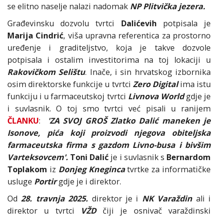
se elitno naselje nalazi nadomak
NP Plitvička jezera.
Građevinsku dozvolu tvrtci
Dalićevih
potpisala je
Marija Cindrić
, viša upravna referentica za prostorno
uređenje i graditeljstvo, koja je takve dozvole
potpisala i ostalim investitorima na toj lokaciji u
Rakovičkom Selištu
. Inače, i sin hrvatskog izbornika
osim direktorske funkcije u tvrtci
Zero Digital
ima istu
funkciju i u farmaceutskoj tvrtci
Livnova World
gdje je
i suvlasnik. O toj smo tvrtci već pisali u ranijem
ČLANKU
:
'ZA SVOJ GROŠ Zlatko Dalić maneken je
Isonove, pića koji proizvodi njegova obiteljska
farmaceutska firma s gazdom Livno-busa i bivšim
Varteksovcem'.
Toni Dalić
je i suvlasnik s
Bernardom
Toplakom
iz
Donjeg Kneginca
tvrtke za informatičke
usluge
Portir
gdje je i direktor.
Od
28. travnja 2025.
direktor je i
NK Varaždin
ali i
direktor u tvrtci
VŽD
čiji je osnivač varaždinski