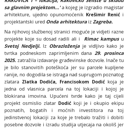
RAKOVICA 1 – lokacija; Rakovičko Selište u skladu
sa glavnim projektom...'
a kojeg je izgradio magistar
arhitekture, ujedno opunomoćenik
Krešimir Renić
i
projektantski ured
Onda arhitektura
iz
Zagreba.
Na njihovoj službenoj stranici moguće je vidjeti razne
projekte koje su dosad radili ali i
Rimac kampus
u
Svetoj Nedjelji.
Iz
Obrazloženja
je vidljivo kako je
tvrtka podneskom zaprimljenim dana
29. prosinca
2025.
zatražila izdavanje građevinske dozvole. Inače tu
je bilo stanovitih poteškoća jer su parcele kupljene
ranije, no dogodila se istraga nad suprugom poznatog
zlatara
Zlatka Dodića, Francisokom Dodić
koja je
jedna od vlasnica parcela na toj lokaciji i kojoj je
blokirana imovina. Upućeni tvrde kako je taj cijeli
projekt osmislio zlatar
Dodić
koji je i okupio ekipu
poznatih, bogatih i moćnih investitora na toj
jedinstvenoj lokaciji za koje je trebalo tražiti i dobiti
posebne dozvole i izradu studija utjecaja na okoliš jer