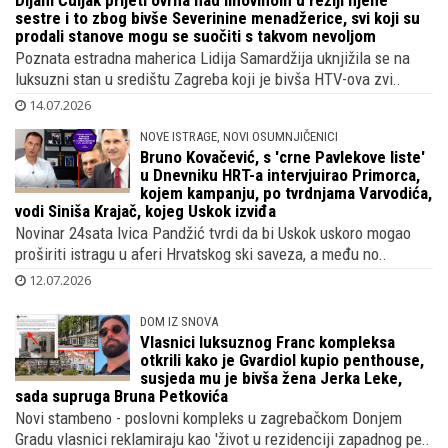
Dijani Čuljak prijeti ovrha nad imovinom u
režiji njene sestre i to zbog bivše
Severinine menadžerice, svi koji su
prodali stanove mogu se suočiti s takvom nevoljom
Poznata estradna maherica Lidija Samardžija uknjižila se na
luksuzni stan u središtu Zagreba koji je bivša HTV-ova zvi..
14.07.2026
NOVE ISTRAGE, NOVI OSUMNJIČENICI
Bruno Kovačević, s 'crne Pavlekove liste'
u Dnevniku HRT-a intervjuirao Primorca,
kojem kampanju, po tvrdnjama Varvodića,
vodi Siniša Krajač, kojeg Uskok izviđa
Novinar 24sata Ivica Pandžić tvrdi da bi Uskok uskoro mogao
proširiti istragu u aferi Hrvatskog ski saveza, a među no..
12.07.2026
DOM IZ SNOVA
Vlasnici luksuznog Franc kompleksa
otkrili kako je Gvardiol kupio penthouse,
susjeda mu je bivša žena Jerka Leke,
sada supruga Bruna Petkovića
Novi stambeno - poslovni kompleks u zagrebačkom Donjem