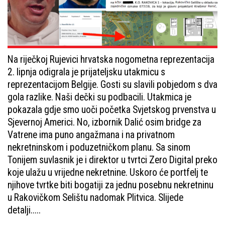
Na riječkoj Rujevici hrvatska nogometna reprezentacija
2. lipnja odigrala je prijateljsku utakmicu s
reprezentacijom Belgije. Gosti su slavili pobjedom s dva
gola razlike. Naši dečki su podbacili. Utakmica je
pokazala gdje smo uoči početka Svjetskog prvenstva u
Sjevernoj Americi. No, izbornik Dalić osim bridge za
Vatrene ima puno angažmana i na privatnom
nekretninskom i poduzetničkom planu. Sa sinom
Tonijem suvlasnik je i direktor u tvrtci Zero Digital preko
koje ulažu u vrijedne nekretnine. Uskoro će portfelj te
njihove tvrtke biti bogatiji za jednu posebnu nekretninu
u Rakovičkom Selištu nadomak Plitvica. Slijede
detalji.....