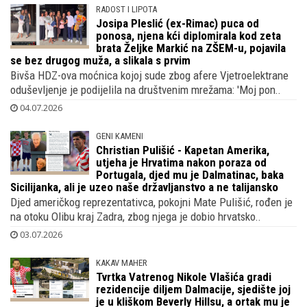
Roko, Viktor i Nikolas, tri su sina bivšeg Ćirinog Vatrenog i
njegove supruge Jelene, i svi su već prije punoljetnosti..
04.07.2026
RADOST I LIPOTA
Josipa Pleslić (ex-Rimac) puca od
ponosa, njena kći diplomirala kod zeta
brata Željke Markić na ZŠEM-u, pojavila
se bez drugog muža, a slikala s prvim
Bivša HDZ-ova moćnica kojoj sude zbog afere Vjetroelektrane
oduševljenje je podijelila na društvenim mrežama: 'Moj pon..
04.07.2026
GENI KAMENI
Christian Pulišić - Kapetan Amerika,
utjeha je Hrvatima nakon poraza od
Portugala, djed mu je Dalmatinac, baka
Sicilijanka, ali je uzeo naše državljanstvo a ne talijansko
Djed američkog reprezentativca, pokojni Mate Pulišić, rođen je
na otoku Olibu kraj Zadra, zbog njega je dobio hrvatsko..
03.07.2026