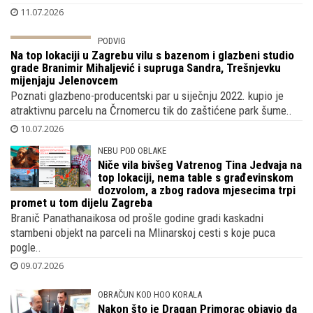
Gradu vlasnici reklamiraju kao 'život u rezidenciji zapadnog pe..
11.07.2026
PODVIG
Na top lokaciji u Zagrebu vilu s bazenom
i glazbeni studio grade Branimir
Mihaljević i supruga Sandra, Trešnjevku
mijenjaju Jelenovcem
Poznati glazbeno-producentski par u siječnju 2022. kupio je
atraktivnu parcelu na Črnomercu tik do zaštićene park šume..
10.07.2026
NEBU POD OBLAKE
Niče vila bivšeg Vatrenog Tina Jedvaja na
top lokaciji, nema table s građevinskom
dozvolom, a zbog radova mjesecima trpi
promet u tom dijelu Zagreba
Branič Panathanaikosa od prošle godine gradi kaskadni
stambeni objekt na parceli na Mlinarskoj cesti s koje puca
pogle..
09.07.2026