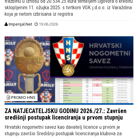
tražbinu u iznosu od 20.534.25 eura temeljem Ugovora o kreditu
sklopljenim 11. ožujka 2025. s tvrtkom VGK j.d.o.o. iz Varaždina
koja je netom izbrisana iz registra
Imperijal.Net
19.06.2026
PROMO HNS
ZA NATJECATELJSKU GODINU 2026./27.: Završen
središnji postupak licenciranja u prvom stupnju
Hrvatski nogometni savez kao davatelj licence u prvom je
stupnju završio Središnji postupak licenciranja klubova za