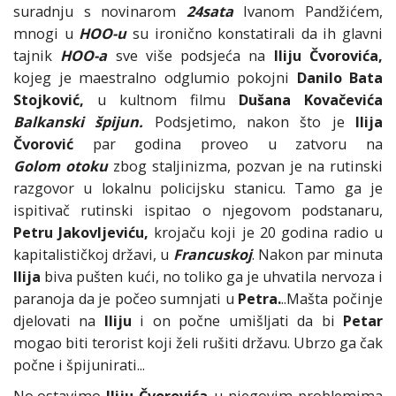
suradnju s novinarom
24sata
Ivanom Pandžićem,
mnogi u
HOO-u
su ironično konstatirali da ih glavni
tajnik
HOO-a
sve više podsjeća na
Iliju Čvorovića,
kojeg je maestralno odglumio pokojni
Danilo
Bata
Stojković,
u kultnom filmu
Dušana Kovačevića
Balkanski špijun.
Podsjetimo, nakon što je
Ilija
Čvorović
par godina proveo u zatvoru na
Golom otoku
zbog staljinizma, pozvan je na rutinski
razgovor u lokalnu policijsku stanicu. Tamo ga je
ispitivač rutinski ispitao o njegovom podstanaru,
Petru Jakovljeviću,
krojaču koji je 20 godina radio u
kapitalističkoj državi, u
Francuskoj
. Nakon par minuta
Ilija
biva pušten kući, no toliko ga je uhvatila nervoza i
paranoja da je počeo sumnjati u
Petra.
..Mašta počinje
djelovati na
Iliju
i on počne umišljati da bi
Petar
mogao biti terorist koji želi rušiti državu. Ubrzo ga čak
počne i špijunirati...