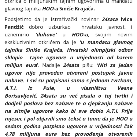
otkrića o milijunskim tajnim ugovorima u mandatu
glavnog tajnika
HOO-a
Siniše Krajača.
Podsjetimo da je istraživački novinar
24sata
Ivica
Pandžić
dobro uzburkao hrvatsku javnost, i
uznemirio
'duhove'
u
HOO-u
, svojim novim
ekskluzivnim otkrićem da je
'u mandatu glavnog
tajnika Siniše Krajača, Hrvatski olimpijski odbor
sklopio tajne ugovore u vrijednosti od barem
milijun eura
'. Nadalje
24sata
pišu:
'Niti za jedan
ugovor nije proveden otvoreni postupak javne
nabave. I svi su potpisani samo s jednom tvrtkom,
A.T.I. iz Pule, u vlasništvu Vesne
Borisavljević. 24sata su već pisala o toj tvrtki i
dodjeli poslova bez nabave te o cjepkanju nabave
na sitnije ugovore kako bi sve dobio A.T.I. Prije
mjesec i pol objavili smo tekst o tome da je HOO u
sedam godina potpisao ugovore u vrijednosti čak
4,78 milijuna eura bez provođenja otvorenih