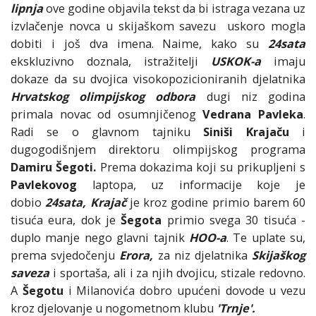
lipnja
ove godine objavila tekst da bi istraga vezana uz
izvlačenje novca u skijaškom savezu uskoro mogla
dobiti i još dva imena. Naime, kako su
24sata
ekskluzivno doznala, istražitelji
USKOK-a
imaju
dokaze da su dvojica visokopozicioniranih djelatnika
Hrvatskog olimpijskog odbora
dugi niz godina
primala novac od osumnjičenog
Vedrana Pavleka
.
Radi se o glavnom tajniku
Siniši Krajaču
i
dugogodišnjem direktoru olimpijskog programa
Damiru Šegoti.
Prema dokazima koji su prikupljeni s
Pavlekovog
laptopa, uz informacije koje je
dobio
24sata,
Krajač
je kroz godine primio barem 60
tisuća eura, dok je
Šegota
primio svega 30 tisuća -
duplo manje nego glavni tajnik
HOO-a
. Te uplate su,
prema svjedočenju
Erora,
za niz djelatnika
Skijaškog
saveza
i sportaša, ali i za njih dvojicu, stizale redovno.
A
Šegotu
i Milanovića dobro upućeni dovode u vezu
kroz djelovanje u nogometnom klubu
'Trnje'.