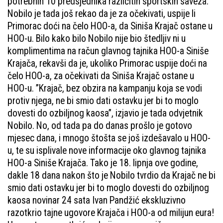
potrebnih 10 predsjednika različitih sportskih saveza.
Nobilo je tada još rekao da je za očekivati, uspije li
Primorac doći na čelo HOO-a, da Siniša Krajač ostane u
HOO-u. Bilo kako bilo Nobilo nije bio štedljiv ni u
komplimentima na račun glavnog tajnika HOO-a Siniše
Krajača, rekavši da je, ukoliko Primorac uspije doći na
čelo HOO-a, za očekivati da Siniša Krajač ostane u
HOO-u. ”Krajač, bez obzira na kampanju koja se vodi
protiv njega, ne bi smio dati ostavku jer bi to moglo
dovesti do ozbiljnog kaosa”, izjavio je tada odvjetnik
Nobilo. No, od tada pa do danas prošlo je gotovo
mjesec dana, i mnogo štošta se još izdešavalo u HOO-
u, te su isplivale nove informacije oko glavnog tajnika
HOO-a Siniše Krajača. Tako je 18. lipnja ove godine,
dakle 18 dana nakon što je Nobilo tvrdio da Krajač ne bi
smio dati ostavku jer bi to moglo dovesti do ozbiljnog
kaosa novinar 24 sata Ivan Pandžić ekskluzivno
razotkrio tajne ugovore Krajača i HOO-a od milijun eura!