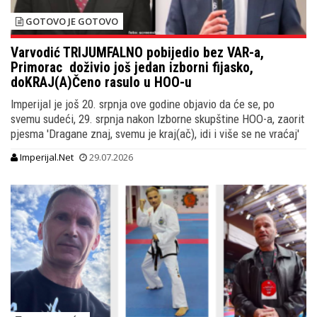
GOTOVO JE GOTOVO
Varvodić TRIJUMFALNO pobijedio bez VAR-a,
Primorac doživio još jedan izborni fijasko,
doKRAJ(A)Čeno rasulo u HOO-u
Imperijal je još 20. srpnja ove godine objavio da će se, po
svemu sudeći, 29. srpnja nakon Izborne skupštine HOO-a, zaorit
pjesma 'Dragane znaj, svemu je kraj(ač), idi i više se ne vraćaj'
Imperijal.Net
29.07.2026