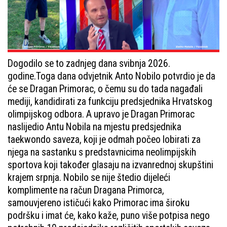
Dogodilo se to zadnjeg dana svibnja 2026.
godine.Toga dana odvjetnik Anto Nobilo potvrdio je da
će se Dragan Primorac, o čemu su do tada nagađali
mediji, kandidirati za funkciju predsjednika Hrvatskog
olimpijskog odbora. A upravo je Dragan Primorac
naslijedio Antu Nobila na mjestu predsjednika
taekwondo saveza, koji je odmah počeo lobirati za
njega na sastanku s predstavnicima neolimpijskih
sportova koji također glasaju na izvanrednoj skupštini
krajem srpnja. Nobilo se nije štedio dijeleći
komplimente na račun Dragana Primorca,
samouvjereno ističući kako Primorac ima široku
podršku i imat će, kako kaže, puno više potpisa nego