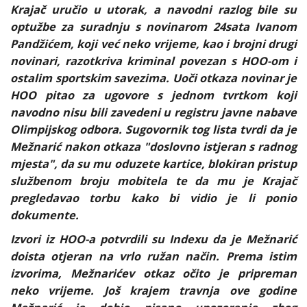
Krajač uručio u utorak, a navodni razlog bile su
optužbe za suradnju s novinarom 24sata Ivanom
Pandžićem, koji već neko vrijeme, kao i brojni drugi
novinari, razotkriva kriminal povezan s HOO-om i
ostalim sportskim savezima. Uoči otkaza novinar je
HOO pitao za ugovore s jednom tvrtkom koji
navodno nisu bili zavedeni u registru javne nabave
Olimpijskog odbora. Sugovornik tog lista tvrdi da je
Mežnarić nakon otkaza "doslovno istjeran s radnog
mjesta", da su mu oduzete kartice, blokiran pristup
službenom broju mobitela te da mu je Krajač
pregledavao torbu kako bi vidio je li ponio
dokumente.
Izvori iz HOO-a potvrdili su Indexu da je Mežnarić
doista otjeran na vrlo ružan način. Prema istim
izvorima, Mežnarićev otkaz očito je pripreman
neko vrijeme. Još krajem travnja ove godine