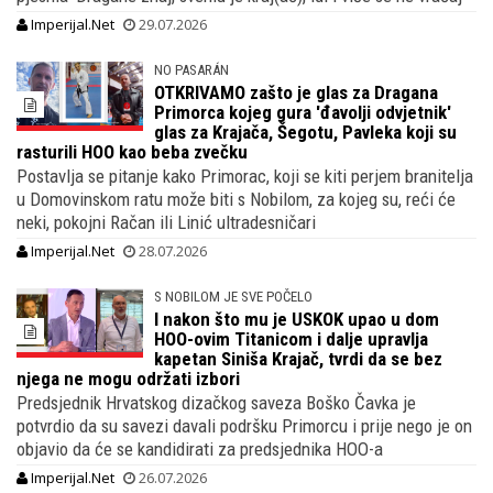
Imperijal.Net
29.07.2026
NO PASARÁN
OTKRIVAMO zašto je glas za Dragana
Primorca kojeg gura 'đavolji odvjetnik'
glas za Krajača, Šegotu, Pavleka koji su
rasturili HOO kao beba zvečku
Postavlja se pitanje kako Primorac, koji se kiti perjem branitelja
u Domovinskom ratu može biti s Nobilom, za kojeg su, reći će
neki, pokojni Račan ili Linić ultradesničari
Imperijal.Net
28.07.2026
S NOBILOM JE SVE POČELO
I nakon što mu je USKOK upao u dom
HOO-ovim Titanicom i dalje upravlja
kapetan Siniša Krajač, tvrdi da se bez
njega ne mogu održati izbori
Predsjednik Hrvatskog dizačkog saveza Boško Čavka je
potvrdio da su savezi davali podršku Primorcu i prije nego je on
objavio da će se kandidirati za predsjednika HOO-a
Imperijal.Net
26.07.2026