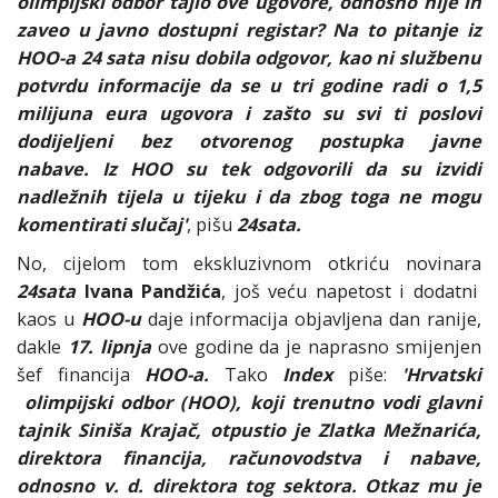
olimpijski odbor tajio ove ugovore, odnosno nije ih
zaveo u javno dostupni registar? Na to pitanje iz
HOO-a 24 sata nisu dobila odgovor, kao ni službenu
potvrdu informacije da se u tri godine radi o 1,5
milijuna eura ugovora i zašto su svi ti poslovi
dodijeljeni bez otvorenog postupka javne
nabave. Iz HOO su tek odgovorili da su izvidi
nadležnih tijela u tijeku i da zbog toga ne mogu
komentirati slučaj'
, pišu
24sata.
No, cijelom tom ekskluzivnom otkriću novinara
24sata
Ivana Pandžića
, još veću napetost i dodatni
kaos u
HOO-u
daje informacija objavljena dan ranije,
dakle
17. lipnja
ove godine da je naprasno smijenjen
šef financija
HOO-a.
Tako
Index
piše:
'Hrvatski
olimpijski odbor (HOO), koji trenutno vodi glavni
tajnik Siniša Krajač, otpustio je Zlatka Mežnarića,
direktora financija, računovodstva i nabave,
odnosno v. d. direktora tog sektora. Otkaz mu je