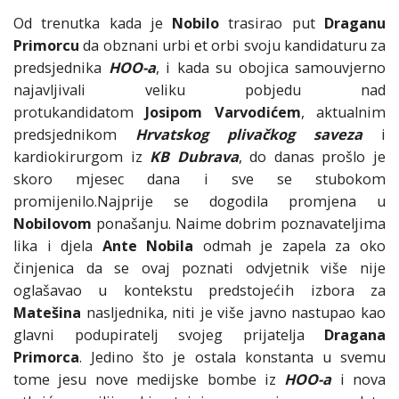
Od trenutka kada je
Nobilo
trasirao put
Draganu
Primorcu
da obznani urbi et orbi svoju kandidaturu za
predsjednika
HOO-a
, i kada su obojica samouvjerno
najavljivali veliku pobjedu nad
protukandidatom
Josipom Varvodićem
, aktualnim
predsjednikom
Hrvatskog plivačkog saveza
i
kardiokirurgom iz
KB Dubrava
, do danas prošlo je
skoro mjesec dana i sve se stubokom
promijenilo.Najprije se dogodila promjena u
Nobilovom
ponašanju. Naime dobrim poznavateljima
lika i djela
Ante Nobila
odmah je zapela za oko
činjenica da se ovaj poznati odvjetnik više nije
oglašavao u kontekstu predstojećih izbora za
Matešina
nasljednika, niti je više javno nastupao kao
glavni podupiratelj svojeg prijatelja
Dragana
Primorca
. Jedino što je ostala konstanta u svemu
tome jesu nove medijske bombe iz
HOO-a
i nova