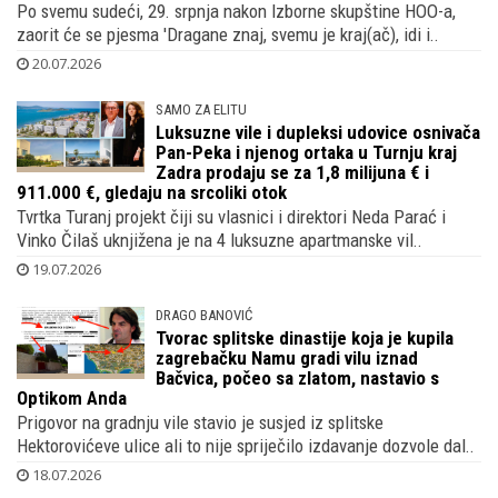
Po svemu sudeći, 29. srpnja nakon Izborne skupštine HOO-a,
zaorit će se pjesma 'Dragane znaj, svemu je kraj(ač), idi i..
20.07.2026
SAMO ZA ELITU
Luksuzne vile i dupleksi udovice osnivača
Pan-Peka i njenog ortaka u Turnju kraj
Zadra prodaju se za 1,8 milijuna € i
911.000 €, gledaju na srcoliki otok
Tvrtka Turanj projekt čiji su vlasnici i direktori Neda Parać i
Vinko Čilaš uknjižena je na 4 luksuzne apartmanske vil..
19.07.2026
DRAGO BANOVIĆ
Tvorac splitske dinastije koja je kupila
zagrebačku Namu gradi vilu iznad
Bačvica, počeo sa zlatom, nastavio s
Optikom Anda
Prigovor na gradnju vile stavio je susjed iz splitske
Hektorovićeve ulice ali to nije spriječilo izdavanje dozvole dal..
18.07.2026