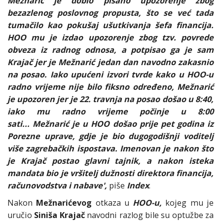
Mežnarić je dobio pisano upozorenje zbog
bezazlenog poslovnog propusta, što se već tada
tumačilo kao pokušaj ušutkivanja šefa financija.
HOO mu je izdao upozorenje zbog tzv. povrede
obveza iz radnog odnosa, a potpisao ga je sam
Krajač jer je Mežnarić jedan dan navodno zakasnio
na posao. Iako upućeni izvori tvrde kako u HOO-u
radno vrijeme nije bilo fiksno određeno, Mežnarić
je upozoren jer je 22. travnja na posao došao u 8:40,
iako mu radno vrijeme počinje u 8:00
sati... Mežnarić je u HOO došao prije pet godina iz
Porezne uprave, gdje je bio dugogodišnji voditelj
više zagrebačkih ispostava. Imenovan je nakon što
je Krajač postao glavni tajnik, a nakon isteka
mandata bio je vršitelj dužnosti direktora financija,
računovodstva i nabave',
piše
Index
.
Nakon
Mežnarićevog
otkaza u
HOO-u,
kojeg mu je
uručio
Siniša Krajač
navodni razlog bile su optužbe za