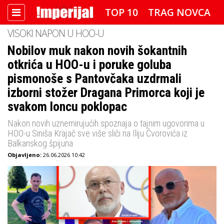
TOP 10
TRAG NOVCA
VISOKI NAPON U HOO-U
DETEKTOR
FOTO SPECIJAL
Nobilov muk nakon novih šokantnih
otkrića u HOO-u i poruke goluba
IMPERIJAL VIDEO
RADAR
pismonoše s Pantovčaka uzdrmali
IMPERIJAL & FREETIME
izborni stožer Dragana Primorca koji je
svakom loncu poklopac
IMPERIJALOVE POZNATE FACE
Nakon novih uznemirujućih spoznaja o tajnim ugovorima u
HOO-u Siniša Krajač sve više sliči na Iliju Čvorovića iz
Balkanskog špijuna
Objavljeno:
26.06.2026 10:42