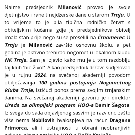
Naime predsjednik
Milanović
proveo je svoje
djetinjstvo i rane tinejdžerske dane u starom
Trnju.
U
to vrijeme to je bila tipična radnička četvrt s
obiteljskim kućama gdje je predsjednikova obitelj
imala stan prije nego su se preselili na
Črnomerec
. U
Trnju
je
Milanović
završio osnovnu školu, a pet
godina je aktivno trenirao nogomet u lokalnom klubu
NK Trnje.
Sam je izjavio kako mu je u tom razdoblju
taj klub 'bio život'. A kao predsjednik države sudjelovao
je u rujnu
2024.
na svečanoj akademiji povodom
obilježavanja
100 godina postojanja Nogometnog
kluba Trnje
, ističući ponos prema svojim trnjanskim
danima. Na svečanoj akademiji govorio je i direktor
Ureda za olimpijski program HOO-a
Damir Šegota
.
Iz svega do sada objavljenog sasvim je razvidno zašto
više nema
Nobilovih
hvalospjeva na račun
Dragana
Primorca,
ali i ustrajnosti u obrani neobranjivih