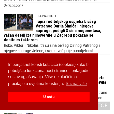
05.07.2026
SJAJNA OBITELJ
Tajna roditeljskog uspjeha bivšeg
Vatrenog Darija Šimića i njegove
supruge, podigli 3 sina nogometaša,
važan detalj iza njihove vile u Zagrebu pokazao se
dobitnim faktorom
Roko, Viktor i Nikolas, tri su sina bivšeg Ćirinog Vatrenog i
njegove supruge Jelene, i svi su već prije punoljetnosti..
04.07.2026
Imperijal.net koristi kolačiće (cookies) kako bi
RADOST I LIPOTA
poboljšao funkcionalnost stranice i prilagodio
Josipa Pleslić (ex-Rimac) puca od
sustav oglašavanja. Više o kolačićima
ponosa, njena kći diplomirala kod zeta
brata Željke Markić na ZŠEM-u, pojavila
pročitajte u uvjetima korištenja.
Saznaj više
se bez drugog muža, a slikala s prvim
Bivša HDZ-ova moćnica kojoj sude zbog afere Vjetroelektrane
U redu
oduševljenje je podijelila na društvenim mrežama: 'Moj pon..
TOP
04.07.2026