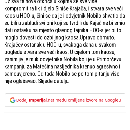
Uz sva ta nova otkrića u kojima se sve više
kompromitira lik i djelo Siniše Krajača, i stvara sve veći
kaos u HOO-u, čini se da je i odvjetnik Nobilo shvatio da
su bili u zabludi svi oni koji su tvrdili da Kajač ne bi smio
dati ostavku na mjesto glavnog tajnika HOO-a jer bi to
moglo dovesti do ozbiljnog kaosa.Upravo obrnuto.
Krajačev ostanak u HOO-u, svakoga dana u svakom
pogledu stvara sve veći kaos. U cijelom tom kaosu,
zanimljiv je muk odvjetnika Nobila koji je u Primorčevu
kampanju za Matešina nasljednika krenuo agresivno i
samouvjereno. Od tada Nobilo se po tom pitanju više
nije oglašavao. Slijede detalji...
Dodaj
Imperijal
.net među omiljene izvore na Googleu