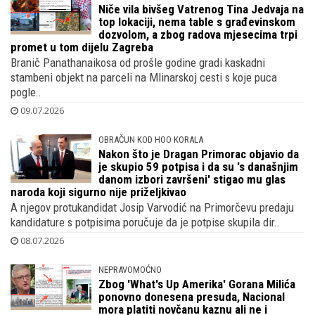
Niče vila bivšeg Vatrenog Tina Jedvaja na
top lokaciji, nema table s građevinskom
dozvolom, a zbog radova mjesecima trpi
promet u tom dijelu Zagreba
Branič Panathanaikosa od prošle godine gradi kaskadni
stambeni objekt na parceli na Mlinarskoj cesti s koje puca
pogle..
09.07.2026
OBRAČUN KOD HOO KORALA
Nakon što je Dragan Primorac objavio da
je skupio 59 potpisa i da su 's današnjim
danom izbori završeni' stigao mu glas
naroda koji sigurno nije priželjkivao
A njegov protukandidat Josip Varvodić na Primorčevu predaju
kandidature s potpisima poručuje da je potpise skupila dir..
08.07.2026
NEPRAVOMOĆNO
Zbog 'What's Up Amerika' Gorana Milića
ponovno donesena presuda, Nacional
mora platiti novčanu kaznu ali ne i