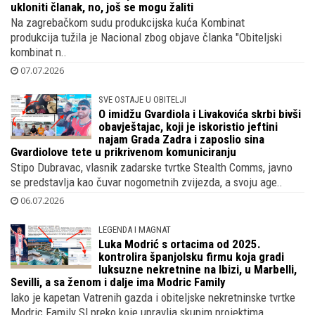
ukloniti članak, no, još se mogu žaliti
Na zagrebačkom sudu produkcijska kuća Kombinat
produkcija tužila je Nacional zbog objave članka "Obiteljski
kombinat n..
07.07.2026
SVE OSTAJE U OBITELJI
O imidžu Gvardiola i Livakovića skrbi bivši
obavještajac, koji je iskoristio jeftini
najam Grada Zadra i zaposlio sina
Gvardiolove tete u prikrivenom komuniciranju
Stipo Dubravac, vlasnik zadarske tvrtke Stealth Comms, javno
se predstavlja kao čuvar nogometnih zvijezda, a svoju age..
06.07.2026
LEGENDA I MAGNAT
Luka Modrić s ortacima od 2025.
kontrolira španjolsku firmu koja gradi
luksuzne nekretnine na Ibizi, u Marbelli,
Sevilli, a sa ženom i dalje ima Modric Family
Iako je kapetan Vatrenih gazda i obiteljske nekretninske tvrtke
Modric Family Sl preko koje upravlja skupim projektima..