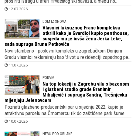
proširiti istragu u aferi Hrvatskog ski saveza, a među no..
12.07.2026
DOM IZ SNOVA
Vlasnici luksuznog Franc kompleksa
otkrili kako je Gvardiol kupio penthouse,
susjeda mu je bivša žena Jerka Leke,
sada supruga Bruna Petkovića
Novi stambeno - poslovni kompleks u zagrebačkom Donjem
Gradu vlasnici reklamiraju kao 'život u rezidenciji zapadnog pe..
11.07.2026
PODVIG
Na top lokaciji u Zagrebu vilu s bazenom
i glazbeni studio grade Branimir
Mihaljević i supruga Sandra, Trešnjevku
mijenjaju Jelenovcem
Poznati glazbeno-producentski par u siječnju 2022. kupio je
atraktivnu parcelu na Črnomercu tik do zaštićene park šume..
10.07.2026
NEBU POD OBLAKE