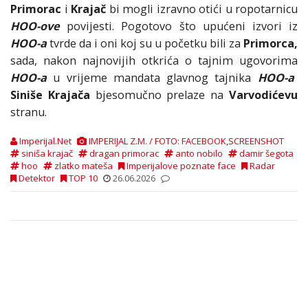
Primorac
i
Krajač
bi mogli izravno otići u ropotarnicu
HOO-ove
povijesti. Pogotovo što upućeni izvori iz
HOO-a
tvrde da i oni koj su u početku bili za
Primorca,
sada, nakon najnovijih otkrića o tajnim ugovorima
HOO-a
u vrijeme mandata glavnog tajnika
HOO-a
Siniše Krajača
bjesomučno prelaze na
Varvodićevu
stranu.
Imperijal.Net
IMPERIJAL Z.M. / FOTO: FACEBOOK,SCREENSHOT
siniša krajač
dragan primorac
anto nobilo
damir šegota
hoo
zlatko mateša
Imperijalove poznate face
Radar
Detektor
TOP 10
26.06.2026