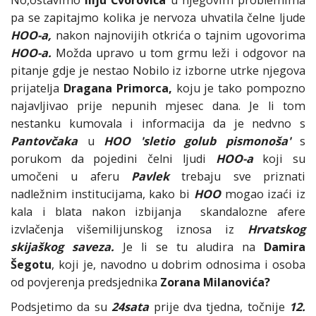
No,ostavimo
Iliju Čvorovića
u njegovim problemima
pa se zapitajmo kolika je nervoza uhvatila čelne ljude
HOO-a,
nakon najnovijih otkrića o tajnim ugovorima
HOO-a.
Možda upravo u tom grmu leži i odgovor na
pitanje gdje je nestao Nobilo iz izborne utrke njegova
prijatelja
Dragana Primorca,
koju je tako pompozno
najavljivao prije nepunih mjesec dana. Je li tom
nestanku kumovala i informacija da je nedvno s
Pantovčaka
u
HOO
'sletio golub pismonoša'
s
porukom da pojedini čelni ljudi
HOO-a
koji su
umočeni u aferu
Pavlek
trebaju sve priznati
nadležnim institucijama, kako bi
HOO
mogao izaći iz
kala i blata nakon izbijanja skandalozne afere
izvlačenja višemilijunskog iznosa iz
Hrvatskog
skijaškog saveza.
Je li se tu aludira na
Damira
Šegotu
, koji je, navodno u dobrim odnosima i osoba
od povjerenja predsjednika
Zorana Milanovića?
Podsjetimo da su
24sata
prije dva tjedna, točnije
12.