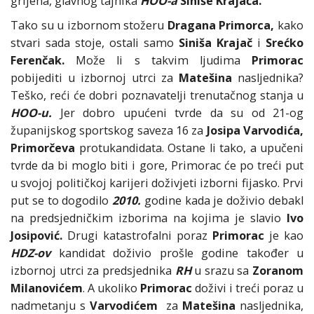
grijeha, glavnog tajnika
HOO-a
Siniše Krajača.
Tako su u izbornom stožeru
Dragana Primorca,
kako
stvari sada stoje, ostali samo
Siniša Krajač
i
Srećko
Ferenčak.
Može li s takvim ljudima
Primorac
pobijediti u izbornoj utrci za
Matešina
nasljednika?
Teško, reći će dobri poznavatelji trenutačnog stanja u
HOO-u.
Jer dobro upućeni tvrde da su od 21-og
županijskog sportskog saveza 16 za
Josipa Varvodića,
Primorčeva
protukandidata. Ostane li tako, a upučeni
tvrde da bi moglo biti i gore, Primorac će po treći put
u svojoj političkoj karijeri doživjeti izborni fijasko. Prvi
put se to dogodilo
2010.
godine kada je doživio debakl
na predsjedničkim izborima na kojima je slavio
Ivo
Josipović.
Drugi katastrofalni poraz
Primorac
je kao
HDZ-ov
kandidat doživio prošle godine također u
izbornoj utrci za predsjednika
RH
u srazu sa
Zoranom
Milanovićem
. A ukoliko
Primorac
doživi i treći poraz u
nadmetanju s
Varvodićem
za
Matešina
nasljednika,