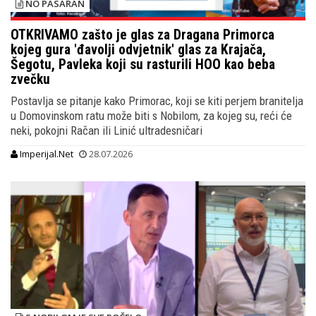
NO PASARÁN
OTKRIVAMO zašto je glas za Dragana Primorca
kojeg gura 'đavolji odvjetnik' glas za Krajača,
Šegotu, Pavleka koji su rasturili HOO kao beba
zvečku
Postavlja se pitanje kako Primorac, koji se kiti perjem branitelja
u Domovinskom ratu može biti s Nobilom, za kojeg su, reći će
neki, pokojni Račan ili Linić ultradesničari
Imperijal.Net
28.07.2026