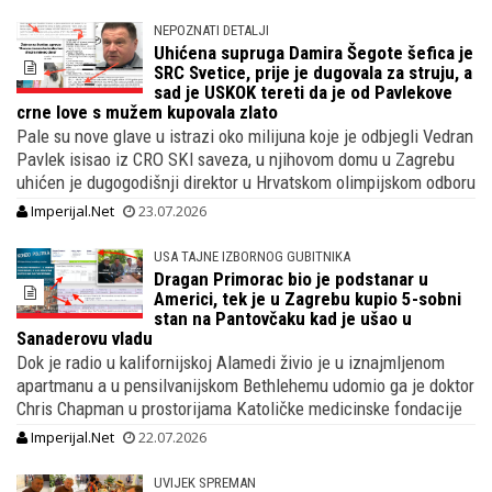
NEPOZNATI DETALJI
Uhićena supruga Damira Šegote šefica je
SRC Svetice, prije je dugovala za struju, a
sad je USKOK tereti da je od Pavlekove
crne love s mužem kupovala zlato
Pale su nove glave u istrazi oko milijuna koje je odbjegli Vedran
Pavlek isisao iz CRO SKI saveza, u njihovom domu u Zagrebu
uhićen je dugogodišnji direktor u Hrvatskom olimpijskom odboru
Imperijal.Net
23.07.2026
USA TAJNE IZBORNOG GUBITNIKA
Dragan Primorac bio je podstanar u
Americi, tek je u Zagrebu kupio 5-sobni
stan na Pantovčaku kad je ušao u
Sanaderovu vladu
Dok je radio u kalifornijskoj Alamedi živio je u iznajmljenom
apartmanu a u pensilvanijskom Bethlehemu udomio ga je doktor
Chris Chapman u prostorijama Katoličke medicinske fondacije
Imperijal.Net
22.07.2026
UVIJEK SPREMAN