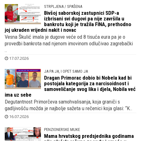
STRPLJENA / SPAŠENA
Bivšoj saborskoj zastupnici SDP-a
izbrisani svi dugovi pa nije završila u
bankrotu koji je tražila FINA, prethodno
joj ukraden vrijedni nakit i novac
Vesna Škulić imala je dugove veće od 8 tisuća eura pa je o
provedbi bankrota nad njenom imovinom odlučivao zagrebački
..
17.07.2026
JA PA JA, I OPET SAMO JA
Dragan Primorac dobio bi Nobela kad bi
postojala kategorija za narcisoidnost i
samoveličanje svog lika i djela, Nobila već
ima uz sebe
Degutantnost Primorčeva samohvalisanja, koja graniči s
gadljivošću možda je najbolje sažeta u rečenici koja glasi: “K..
16.07.2026
PENZIONERSKE MUKE
Mama hrvatskog predsjednika godinama