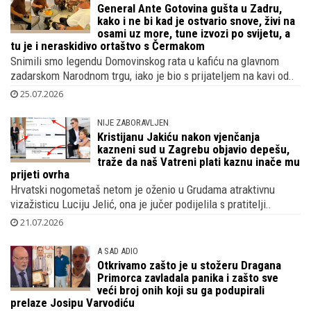
General Ante Gotovina gušta u Zadru,
kako i ne bi kad je ostvario snove, živi na
osami uz more, tune izvozi po svijetu, a
tu je i neraskidivo ortaštvo s Čermakom
Snimili smo legendu Domovinskog rata u kafiću na glavnom
zadarskom Narodnom trgu, iako je bio s prijateljem na kavi od..
25.07.2026
NIJE ZABORAVLJEN
Kristijanu Jakiću nakon vjenčanja
kazneni sud u Zagrebu objavio depešu,
traže da naš Vatreni plati kaznu inače mu
prijeti ovrha
Hrvatski nogometaš netom je oženio u Grudama atraktivnu
vizažisticu Luciju Jelić, ona je jučer podijelila s pratitelji..
21.07.2026
A SAD ADIO
Otkrivamo zašto je u stožeru Dragana
Primorca zavladala panika i zašto sve
veći broj onih koji su ga podupirali
prelaze Josipu Varvodiću