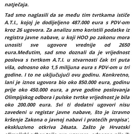
natječaja.
Tad smo naglasili da se među tim tvrtkama ističe
A.T.I., kojoj je dodijeljeno 487.000 eura s PDV-om
kroz 26 ugovora. Za analizu smo koristili podatke iz
registra javne nabave, u koji HOO po zakonu mora
unositi sve ugovore vrednije od 2650
eura.Međutim, sad smo doznali da je vrijednost
poslova s tvrtkom A.T.I. u stvarnosti čak tri puta
viša, odnosno oko 1,5 milijuna eura s PDV-om u tri
godine. I to ne uključujući ovu godinu. Konkretno,
lani je iznos ugovora bio oko 850.000 eura, godinu
prije oko 450.000 eura, a prve godine poslovanja
Olimpijskog odbora i pulske tvrtke vrijednost je bila
oko 200.000 eura. Svi ti dodatni ugovori nisu
zavedeni u registar javne nabave, što je izravno
kršenje Zakona o javnoj nabavi i pratećih propisa',
ekskluzivno otkriva 24sata. Zašto je Hrvatski