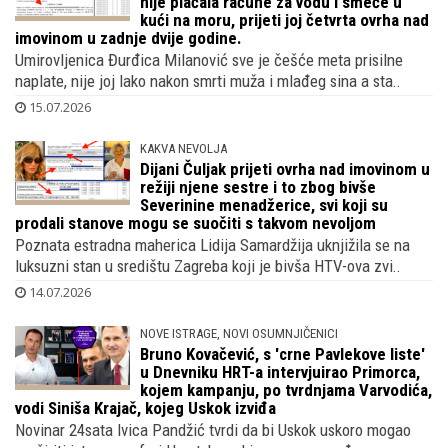
nije plaćala račune za vodu i smeće u
kući na moru, prijeti joj četvrta ovrha nad
imovinom u zadnje dvije godine.
Umirovljenica Đurđica Milanović sve je češće meta prisilne
naplate, nije joj lako nakon smrti muža i mlađeg sina a sta..
15.07.2026
KAKVA NEVOLJA
Dijani Čuljak prijeti ovrha nad imovinom u
režiji njene sestre i to zbog bivše
Severinine menadžerice, svi koji su
prodali stanove mogu se suočiti s takvom nevoljom
Poznata estradna maherica Lidija Samardžija uknjižila se na
luksuzni stan u središtu Zagreba koji je bivša HTV-ova zvi..
14.07.2026
NOVE ISTRAGE, NOVI OSUMNJIČENICI
Bruno Kovačević, s 'crne Pavlekove liste'
u Dnevniku HRT-a intervjuirao Primorca,
kojem kampanju, po tvrdnjama Varvodića,
vodi Siniša Krajač, kojeg Uskok izviđa
Novinar 24sata Ivica Pandžić tvrdi da bi Uskok uskoro mogao