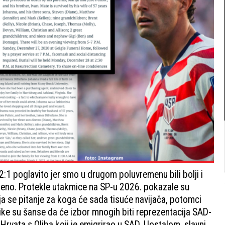
:1 poglavito jer smo u drugom poluvremenu bili bolji i
treno. Protekle utakmice na SP-u 2026. pokazale su
ja se pitanje za koga će sada tisuće navijača, potomci
elike su šanse da će izbor mnogih biti reprezentacija SAD-
 Hrvata s Oliba koji je emigrirao u SAD. Uostalom, slavni