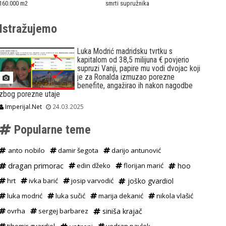
160.000 m2
smrti supružnika
Istražujemo
Luka Modrić madridsku tvrtku s
kapitalom od 38,5 milijuna € povjerio
supruzi Vanji, papire mu vodi dvojac koji
je za Ronalda izmuzao porezne
benefite, angažirao ih nakon nagodbe
zbog porezne utaje
Imperijal.Net
24.03.2025
Popularne teme
anto nobilo
damir šegota
darijo antunović
dragan primorac
edin džeko
florijan marić
hoo
hrt
ivka barić
josip varvodić
joško gvardiol
luka modrić
luka sučić
marija dekanić
nikola vlašić
ovrha
sergej barbarez
siniša krajač