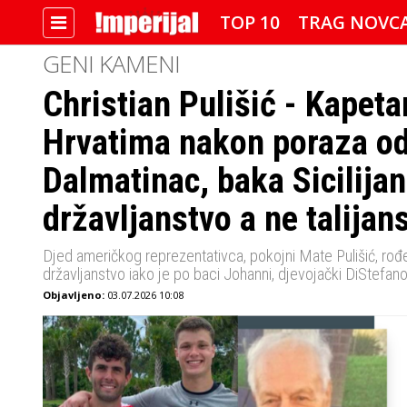
TOP 10
TRAG NOVC
GENI KAMENI
Christian Pulišić - Kapeta
IMPERIJALOVE POZNATE FACE
Hrvatima nakon poraza od
Dalmatinac, baka Sicilijan
državljanstvo a ne talijan
Djed američkog reprezentativca, pokojni Mate Pulišić, rođe
državljanstvo iako je po baci Johanni, djevojački DiStefano,
Objavljeno:
03.07.2026 10:08