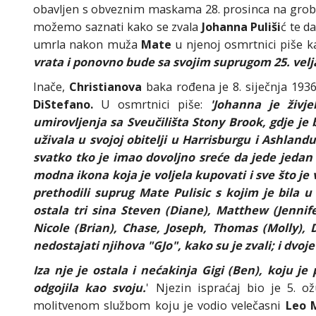
obavljen s obveznim maskama 28. prosinca na grob
možemo saznati kako se zvala
Johanna Puliši
ć te d
umrla nakon muža
Mate
u njenoj osmrtnici piše 
vrata i ponovno bude sa svojim suprugom 25. velj
Inače,
Christianova
baka rođena je 8. siječnja 193
DiStefano.
U osmrtnici piše:
'Johanna je živj
umirovljenja sa Sveučilišta Stony Brook, gdje je 
uživala u svojoj obitelji u Harrisburgu i Ashlandu 
svatko tko je imao dovoljno sreće da jede jedan 
modna ikona koja je voljela kupovati i sve što je
prethodili suprug Mate Pulisic s kojim je bila u
ostala tri sina Steven (Diane), Matthew (Jennife
Nicole (Brian), Chase, Joseph, Thomas (Molly), D
nedostajati njihova "GJo", kako su je zvali; i dvoj
Iza nje je ostala i nećakinja Gigi (Ben), koju je
odgojila kao svoju.
' Njezin ispraćaj bio je 5.
molitvenom službom koju je vodio velečasni
Leo 