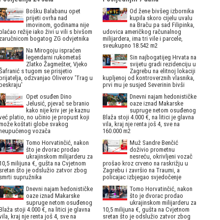
Bošku Balabanu opet
Od žene bivšeg izbornika
prijeti ovrha nad
kupila skoro cijelu uvalu
imovinom, godinama nije
na Braču pa sad Filipinka,
plaćao režije iako živi u vili s bivšom
udovica američkog računalnog
zaručnicom bogatog ZG odvjetnika
milijardera, ima tri vile i parcele,
sveukupno 18.542 m2
Na Mirogoju ispraćen
legendarni rukometaš
Sin najbogatijeg Hrvata na
Zlatko Žagmešter, Vjeko
svijetu gradi rezidenciju u
Šafranić s tugom se prisjetio
Zagrebu na elitnoj lokaciji
prijatelja, odzvanjao Oliverov 'Trag u
kupljenoj od kontroverznih vlasnika,
beskraju'
prvi mu je susjed Severinin bivši
Opet osuđen Dino
Dnevni najam hedonističke
Jelusić, pjevač se branio
oaze iznad Makarske
kako nije kriv jer je kaznu
supruge netom osuđenog
već platio, no učinio je propust koji
Blaža stoji 4.000 €, na litici je glavna
može koštati globe svakog
vila, kraj nje renta još 4, sve na
neupućenog vozača
160.000 m2
Tomo Horvatinčić, nakon
Muž Sandre Benčić
što je dvorac prodao
doživio prometnu
ukrajinskom milijarderu za
nesreću, okrivljeni vozač
10,5 milijuna €, gušta na Cvjetnom
prošao kroz crveno na raskrižju u
sretan što je odslužio zatvor zbog
Zagrebu i završio na Traumi, a
smrti supružnika
policajac izbjegao svjedočenje
Dnevni najam hedonističke
Tomo Horvatinčić, nakon
oaze iznad Makarske
što je dvorac prodao
supruge netom osuđenog
ukrajinskom milijarderu za
Blaža stoji 4.000 €, na litici je glavna
10,5 milijuna €, gušta na Cvjetnom
vila, kraj nje renta još 4, sve na
sretan što je odslužio zatvor zbog