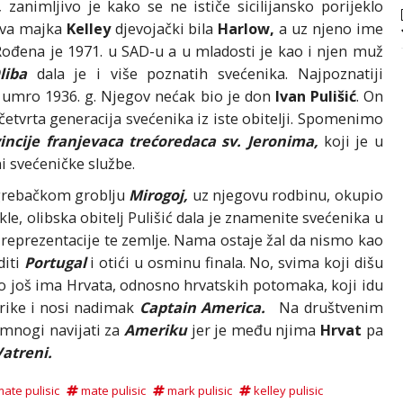
,
zanimljivo je kako se ne ističe sicilijansko porijeklo
ova majka
Kelley
djevojački bila
Harlow,
a uz njeno ime
Rođena je 1971. u SAD-u a u mladosti je kao i njen muž
iba
dala je i više poznatih svećenika. Najpoznatiji
a umro 1936. g. Njegov nećak bio je don
Ivan Pulišić
. On
četvrta generacija svećenika iz iste obitelji. Spomenimo
incije franjevaca trećoredaca sv. Jeronima,
koji je u
ni svećeničke službe.
agrebačkom groblju
Mirogoj,
uz njegovu rodbinu, okupio
akle, olibska obitelj Pulišić dala je znamenite svećenika u
 reprezentacije te zemlje. Nama ostaje žal da nismo kao
diti
Portugal
i otići u osminu finala. No, svima koji dišu
ako još ima Hrvata, odnosno hrvatskih potomaka, koji idu
rike i nosi nadimak
Captain America.
Na društvenim
mnogi navijati za
Ameriku
jer je među njima
Hrvat
pa
atreni.
mate pulisic
mate pulisic
mark pulisic
kelley pulisic