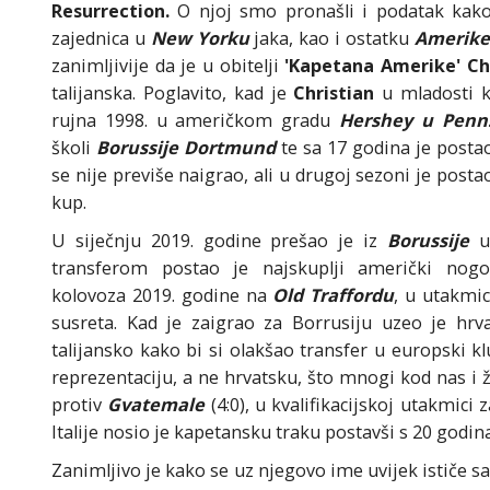
Resurrection.
O njoj smo pronašli i podatak kak
zajednica u
New Yorku
jaka, kao i ostatku
Amerike
zanimljivije da je u obitelji
'Kapetana Amerike' Chr
talijanska. Poglavito, kad je
Christian
u mladosti k
rujna 1998. u američkom gradu
Hershey u Penns
školi
Borussije Dortmund
te sa 17 godina je post
se nije previše naigrao, ali u drugoj sezoni je posta
kup.
U siječnju 2019. godine prešao je iz
Borussije
u
transferom postao je najskuplji američki no
kolovoza 2019. godine na
Old Traffordu
, u utakmic
susreta. Kad je zaigrao za Borrusiju uzeo je hrv
talijansko kako bi si olakšao transfer u europski 
reprezentaciju, a ne hrvatsku, što mnogi kod nas i ž
protiv
Gvatemale
(4:0), u kvalifikacijskoj utakmic
Italije nosio je kapetansku traku postavši s 20 godin
Zanimljivo je kako se uz njegovo ime uvijek ističe s