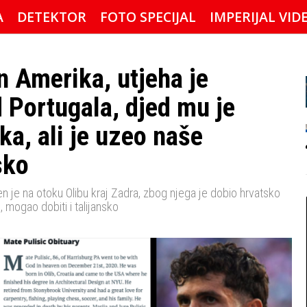
A
DETEKTOR
FOTO SPECIJAL
IMPERIJAL VID
n Amerika, utjeha je
 Portugala, djed mu je
ka, ali je uzeo naše
sko
n je na otoku Olibu kraj Zadra, zbog njega je dobio hrvatsko
 mogao dobiti i talijansko