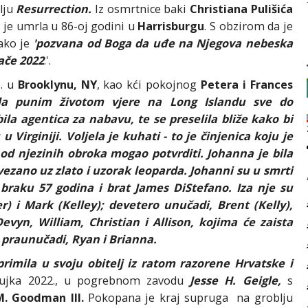
lju
Resurrection.
Iz osmrtnice baki
Christiana Pulišića
a je umrla u 86-oj godini u
Harrisburgu
. S obzirom da je
kako je
'pozvana od Boga da uđe na Njegova nebeska
ače 2022
.'.
6. u
Brooklynu, NY
, kao kći pokojnog
Petera i Frances
ela punim životom vjere na Long Islandu sve do
bila agentica za nabavu, te se preselila bliže kako bi
u Virginiji. Voljela je kuhati - to je činjenica koju je
od njezinih obroka mogao potvrditi. Johanna je bila
 vezano uz zlato i uzorak leoparda. Johanni su u smrti
 braku 57 godina i brat James DiStefano. Iza nje su
r) i Mark (Kelley); devetero unučadi, Brent (Kelly),
evyn, William, Christian i Allison, kojima će zaista
e praunučadi, Ryan i Brianna.
 primila u svoju obitelj iz ratom razorene Hrvatske i
 ožujka 2022., u pogrebnom zavodu
Jesse H. Geigle,
s
M. Goodman III.
Pokopana je kraj supruga na groblju