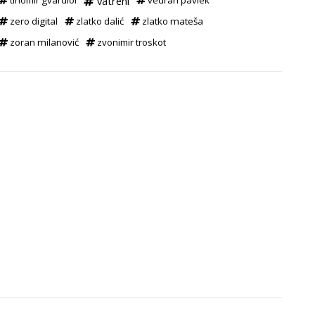
tihomir gvardiol
vatreni
vedran pavlek
zero digital
zlatko dalić
zlatko mateša
zoran milanović
zvonimir troskot