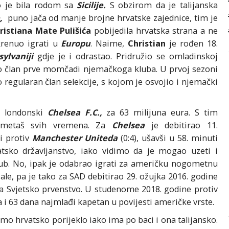
o je bila rodom sa
Sicilije.
S obzirom da je talijanska
,
puno jača od manje brojne hrvatske zajednice, tim je
istiana Mate Pulišića
pobijedila hrvatska strana a ne
renuo igrati u
Europu
. Naime,
Christian
je rođen 18.
ylvaniji
gdje je i odrastao. Pridružio se omladinskoj
ao član prve momčadi njemačkoga kluba. U prvoj sezoni
o regularan član selekcije, s kojom je osvojio i njemački
 londonski
Chelsea F.C.,
za 63 milijuna eura. S tim
gometaš svih vremena. Za
Chelsea
je debitirao 11.
i protiv
Manchester Uniteda
(0:4), ušavši u 58. minuti
atsko državljanstvo, iako vidimo da je mogao uzeti i
klub. No, ipak je odabrao igrati za američku nogometnu
ale, pa je tako za SAD debitirao 29. ožujka 2016. godine
i za Svjetsko prvenstvo. U studenome 2018. godine protiv
a i 63 dana najmlađi kapetan u povijesti američke vrste.
amo hrvatsko porijeklo iako ima po baci i ona talijansko.