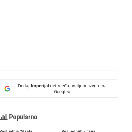
Dodaj
Imperijal
.net među omiljene izvore na
Googleu
Popularno
Posljednja 24 sata
Posljednjih 7 dana