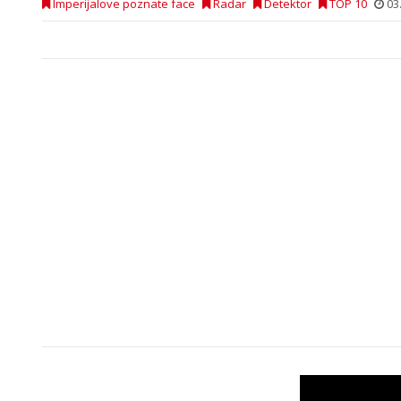
Imperijalove poznate face
Radar
Detektor
TOP 10
03