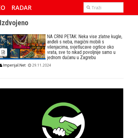
EO
RADAR
IMPERIJAL & FREETIME
Izdvojeno
NA CRNI PETAK: Neka vise zlatne kugle,
anđeli s neba, magični mobili s
vilenjacima, svjetlucave ogrlice oko
vrata, sve to nikad povoljnije samo u
jednom dućanu u Zagrebu
Imperijal.Net
29.11.2024