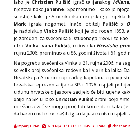
Iako je
Christian Pulišić
igrač talijanskog
Milana
njegove bake
Johanne
. Spomenimo i kako je njeg
se ističe kako je Amerikanka europskog porijekla. 
Mark
igrala nogomet. Inače, obitelj
Pulišić
s
Ol
je nadbiskup
Vinko Pulišić
koji je bio rođen 1853. 
je zaređen za svećenika 5. studenoga 1899. i to kao 
i fra
Vinka Ivana Pulišić
, redovnika
Hrvatske prov
rujnu 2006. preminuo a u 86. godini života i 61. godi
Na pogrebu svećenika Vinka u 21. rujna 2006. na z
se velik broj svećenika, redovnika i vjernika laika. D
Hrvatskoj a Americi najmlađeg kapetana u povijesti
hrvatska reprezentacija na SP-u 2026. uspjeli pobije
u duhu hrvatske dijaspore zacijelo će biti utjeha k
dalje na SP-u iako
Christian Pulišić
brani boje Ame
mrežama već se mogu pročitati komentari kako će 
da barem netko od naših igra dalje ako nisu uspjeli
V
Imperijal.Net
IMPERIJAL I.M. / FOTO: INSTAGRAM
christian 