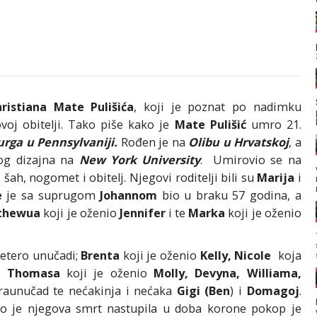
ristiana Mate Pulišića
, koji je poznat po nadimku
j obitelji. Tako piše kako je
Mate Pulišić
umro 21.
urga u Pennsylvaniji.
Rođen je na
Olibu u Hrvatskoj
, a
og dizajna na
New York University
. Umirovio se na
v, šah, nogomet i obitelj. Njegovi roditelji bili su
Marija
i
e
je sa suprugom
Johannom
bio u braku 57 godina, a
thewua
koji je oženio
Jennifer
i te
Marka
koji je oženio
etero unučadi;
Brenta
koji je oženio
Kelly,
Nicole
koja
, Thomasa
koji je oženio
Molly, Devyna, Williama,
 praunučad te nećakinja i nećaka
Gigi (Ben
) i
Domagoj
.
ako je njegova smrt nastupila u doba korone pokop je