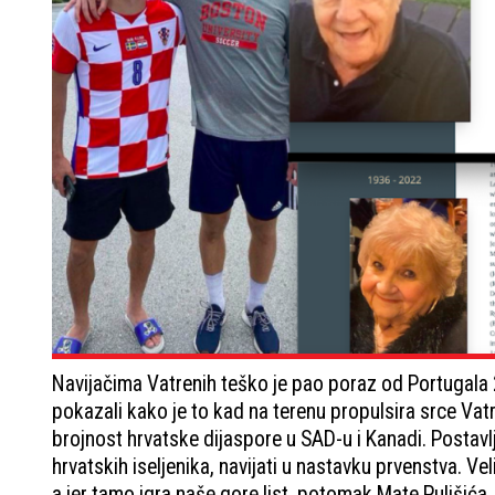
Navijačima Vatrenih teško je pao poraz od Portugala 2
pokazali kako je to kad na terenu propulsira srce Va
brojnost hrvatske dijaspore u SAD-u i Kanadi. Postavl
hrvatskih iseljenika, navijati u nastavku prvenstva. V
a jer tamo igra naše gore list, potomak Mate Pulišića,