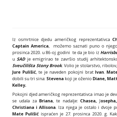
Iz osmrtnice djedu američkog reprezentativca
Ch
Captain America
, možemo saznati puno o njegovo
prosinca 2020. u 86-oj godini te da je bio iz
Harrisb
u
SAD
je emigrirao te završio studij arhitektonsk
Sveučilišta Stony Brook
. Volio je stolarstvo, ribolo
Jure Pulišić
, te je naveden pokojni brat
Ivan
.
Mat
dobili su tri sina:
Stevena
koji je oženio
Diane,
Mat
Kelley.
Pokojni djed američkog reprezentativca imao je dev
se udala za
Briana
, te nadalje:
Chasea,
J
osepha
Christiana i Allisona
. Iza njega je ostalo i dvoje
Mate Pulišić
ispraćen je 27. prosinca 2020. g. K