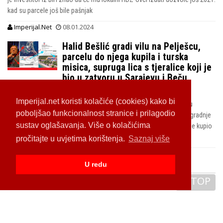
kad su parcele još bile pašnjak
Imperijal.Net
08.01.2024
Halid Bešlić gradi vilu na Pelješcu,
parcelu do njega kupila i turska
misica, supruga lica s tjeralice koji je
bio u zatvoru u Sarajevu i Beču,
susjed mu je i poznati nogometaš
Imperijal.net koristi kolačiće (cookies) kako bi
Prvi otkrivamo kada je popularni pjevač i od koga kupio zemljište u
poboljšao funkcionalnost stranice i prilagodio
Dračama u kojoj se mjesec dana odmarao prošle godine nakon ugradnje
sustav oglašavanja. Više o kolačićima
stenta, kome je povjerio gradnju jadranske nekretnine te od koga je kupio
parcelu
pročitajte u uvjetima korištenja.
Saznaj više
Imperijal.Net
24.11.2023
U redu
TOP