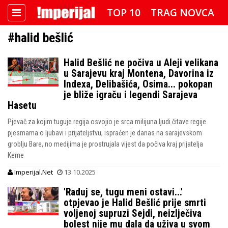
TOP 10
TRAG NOVCA
#halid bešlić
DETEKTOR
FOTO SPECIJAL
Halid Bešlić ne počiva u Aleji velikana
IMPERIJAL VIDEO
RADAR
u Sarajevu kraj Montena, Davorina iz
Indexa, Delibašića, Osima... pokopan
IMPERIJAL & FREETIME
je bliže igraču i legendi Sarajeva
Hasetu
IMPERIJALOVE POZNATE FACE
Pjevač za kojim tuguje regija osvojio je srca milijuna ljudi čitave regije
pjesmama o ljubavi i prijateljstvu, ispraćen je danas na sarajevskom
groblju Bare, no medijima je prostrujala vijest da počiva kraj prijatelja
Keme
Imperijal.Net
13.10.2025
'Raduj se, tugu meni ostavi...'
otpjevao je Halid Bešlić prije smrti
voljenoj supruzi Sejdi, neizlječiva
bolest nije mu dala da uživa u svom