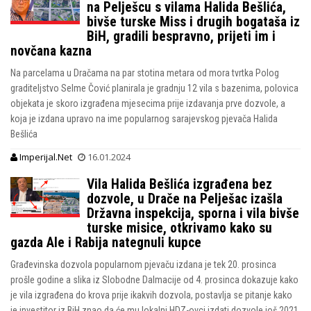
na Pelješcu s vilama Halida Bešlića,
bivše turske Miss i drugih bogataša iz
BiH, gradili bespravno, prijeti im i
novčana kazna
Na parcelama u Dračama na par stotina metara od mora tvrtka Polog
graditeljstvo Selme Čović planirala je gradnju 12 vila s bazenima, polovica
objekata je skoro izgrađena mjesecima prije izdavanja prve dozvole, a
koja je izdana upravo na ime popularnog sarajevskog pjevača Halida
Bešlića
Imperijal.Net
16.01.2024
Vila Halida Bešlića izgrađena bez
dozvole, u Drače na Pelješac izašla
Državna inspekcija, sporna i vila bivše
turske misice, otkrivamo kako su
gazda Ale i Rabija nategnuli kupce
Građevinska dozvola popularnom pjevaču izdana je tek 20. prosinca
prošle godine a slika iz Slobodne Dalmacije od 4. prosinca dokazuje kako
je vila izgrađena do krova prije ikakvih dozvola, postavlja se pitanje kako
je investitor iz BiH znao da će mu lokalni HDZ-ovci izdati dozvole još 2021.