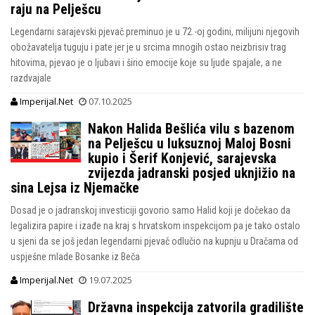
raju na Pelješcu
Legendarni sarajevski pjevač preminuo je u 72.-oj godini, milijuni njegovih
obožavatelja tuguju i pate jer je u srcima mnogih ostao neizbrisiv trag
hitovima, pjevao je o ljubavi i širio emocije koje su ljude spajale, a ne
razdvajale
Imperijal.Net
07.10.2025
Nakon Halida Bešlića vilu s bazenom
na Pelješcu u luksuznoj Maloj Bosni
kupio i Šerif Konjević, sarajevska
zvijezda jadranski posjed uknjižio na
sina Lejsa iz Njemačke
Dosad je o jadranskoj investiciji govorio samo Halid koji je dočekao da
legalizira papire i izađe na kraj s hrvatskom inspekcijom pa je tako ostalo
u sjeni da se još jedan legendarni pjevač odlučio na kupnju u Dračama od
uspješne mlade Bosanke iz Beča
Imperijal.Net
19.07.2025
Državna inspekcija zatvorila gradilište