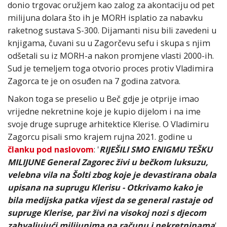
donio trgovac oružjem kao zalog za akontaciju od pet
milijuna dolara što ih je MORH isplatio za nabavku
raketnog sustava S-300. Dijamanti nisu bili zavedeni u
knjigama, čuvani su u Zagorčevu sefu i skupa s njim
odšetali su iz MORH-a nakon promjene vlasti 2000-ih.
Sud je temeljem toga otvorio proces protiv Vladimira
Zagorca te je on osuđen na 7 godina zatvora.
Nakon toga se preselio u Beč gdje je otprije imao
vrijedne nekretnine koje je kupio dijelom i na ime
svoje druge supruge arhitektice Klerise. O Vladimiru
Zagorcu pisali smo krajem rujna 2021. godine u
članku pod naslovom
: '
RIJEŠILI SMO ENIGMU TEŠKU
MILIJUNE General Zagorec živi u bečkom luksuzu,
velebna vila na Šolti zbog koje je devastirana obala
upisana na suprugu Klerisu - Otkrivamo kako je
bila medijska patka vijest da se general rastaje od
supruge Klerise, par živi na visokoj nozi s djecom
zahvaljujući milijunima na računu i nekretninama
'.