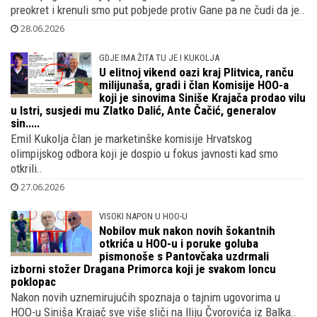
Prvim pogotkom koji je postigao Petar Sučić dogodio se
preokret i krenuli smo put pobjede protiv Gane pa ne čudi da je..
28.06.2026
GDJE IMA ŽITA TU JE I KUKOLJA
U elitnoj vikend oazi kraj Plitvica, ranču
milijunaša, gradi i član Komisije HOO-a
koji je sinovima Siniše Krajača prodao vilu
u Istri, susjedi mu Zlatko Dalić, Ante Čačić, generalov
sin.....
Emil Kukolja član je marketinške komisije Hrvatskog
olimpijskog odbora koji je dospio u fokus javnosti kad smo
otkrili..
27.06.2026
VISOKI NAPON U HOO-U
Nobilov muk nakon novih šokantnih
otkrića u HOO-u i poruke goluba
pismonoše s Pantovčaka uzdrmali
izborni stožer Dragana Primorca koji je svakom loncu
poklopac