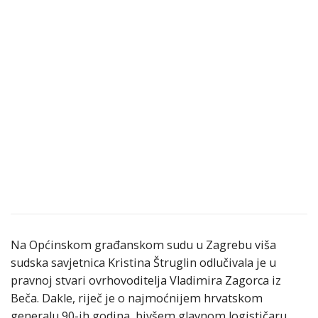
Na Općinskom građanskom sudu u Zagrebu viša
sudska savjetnica Kristina Štruglin odlučivala je u
pravnoj stvari ovrhovoditelja Vladimira Zagorca iz
Beča. Dakle, riječ je o najmoćnijem hrvatskom
generalu 90-ih godina, bivšem glavnom logističaru