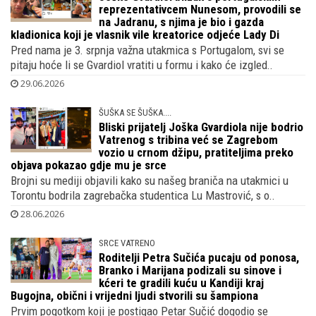
KAKAV SPOJ
Joško Gvardiol blizak s portugalskim
reprezentativcem Nunesom, provodili se
na Jadranu, s njima je bio i gazda
kladionica koji je vlasnik vile kreatorice odjeće Lady Di
Pred nama je 3. srpnja važna utakmica s Portugalom, svi se
pitaju hoće li se Gvardiol vratiti u formu i kako će izgled..
29.06.2026
ŠUŠKA SE ŠUŠKA....
Bliski prijatelj Joška Gvardiola nije bodrio
Vatrenog s tribina već se Zagrebom
vozio u crnom džipu, pratiteljima preko
objava pokazao gdje mu je srce
Brojni su mediji objavili kako su našeg braniča na utakmici u
Torontu bodrila zagrebačka studentica Lu Mastrović, s o..
28.06.2026
SRCE VATRENO
Roditelji Petra Sučića pucaju od ponosa,
Branko i Marijana podizali su sinove i
kćeri te gradili kuću u Kandiji kraj
Bugojna, obični i vrijedni ljudi stvorili su šampiona