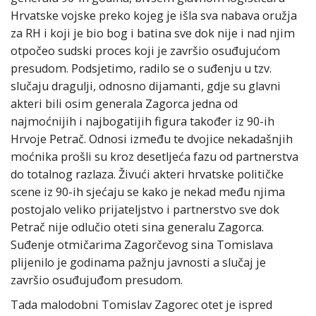
Hrvatske vojske preko kojeg je išla sva nabava oružja
za RH i koji je bio bog i batina sve dok nije i nad njim
otpočeo sudski proces koji je završio osuđujućom
presudom. Podsjetimo, radilo se o suđenju u tzv.
slučaju dragulji, odnosno dijamanti, gdje su glavni
akteri bili osim generala Zagorca jedna od
najmoćnijih i najbogatijih figura također iz 90-ih
Hrvoje Petrač. Odnosi između te dvojice nekadašnjih
moćnika prošli su kroz desetljeća fazu od partnerstva
do totalnog razlaza. Živući akteri hrvatske političke
scene iz 90-ih sjećaju se kako je nekad među njima
postojalo veliko prijateljstvo i partnerstvo sve dok
Petrač nije odlučio oteti sina generalu Zagorca.
Suđenje otmičarima Zagorčevog sina Tomislava
plijenilo je godinama pažnju javnosti a slučaj je
završio osuđujuđom presudom.
Tada malodobni Tomislav Zagorec otet je ispred