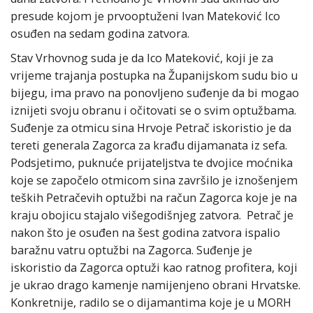
presude kojom je prvooptuženi Ivan Mateković Ico
osuđen na sedam godina zatvora.
Stav Vrhovnog suda je da Ico Mateković, koji je za
vrijeme trajanja postupka na Županijskom sudu bio u
bijegu, ima pravo na ponovljeno suđenje da bi mogao
iznijeti svoju obranu i očitovati se o svim optužbama.
Suđenje za otmicu sina Hrvoje Petrač iskoristio je da
tereti generala Zagorca za krađu dijamanata iz sefa.
Podsjetimo, puknuće prijateljstva te dvojice moćnika
koje se započelo otmicom sina završilo je iznošenjem
teških Petračevih optužbi na račun Zagorca koje je na
kraju obojicu stajalo višegodišnjeg zatvora. Petrač je
nakon što je osuđen na šest godina zatvora ispalio
baražnu vatru optužbi na Zagorca. Suđenje je
iskoristio da Zagorca optuži kao ratnog profitera, koji
je ukrao drago kamenje namijenjeno obrani Hrvatske.
Konkretnije, radilo se o dijamantima koje je u MORH