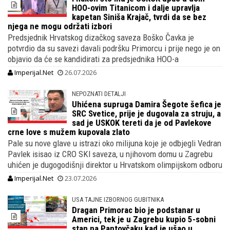
HOO-ovim Titanicom i dalje upravlja
kapetan Siniša Krajač, tvrdi da se bez
njega ne mogu održati izbori
Predsjednik Hrvatskog dizačkog saveza Boško Čavka je
potvrdio da su savezi davali podršku Primorcu i prije nego je on
objavio da će se kandidirati za predsjednika HOO-a
Imperijal.Net
26.07.2026
NEPOZNATI DETALJI
Uhićena supruga Damira Šegote šefica je
SRC Svetice, prije je dugovala za struju, a
sad je USKOK tereti da je od Pavlekove
crne love s mužem kupovala zlato
Pale su nove glave u istrazi oko milijuna koje je odbjegli Vedran
Pavlek isisao iz CRO SKI saveza, u njihovom domu u Zagrebu
uhićen je dugogodišnji direktor u Hrvatskom olimpijskom odboru
Imperijal.Net
23.07.2026
USA TAJNE IZBORNOG GUBITNIKA
Dragan Primorac bio je podstanar u
Americi, tek je u Zagrebu kupio 5-sobni
stan na Pantovčaku kad je ušao u