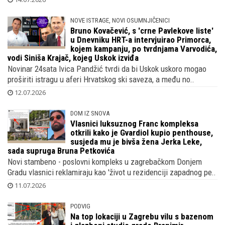
NOVE ISTRAGE, NOVI OSUMNJIČENICI
Bruno Kovačević, s 'crne Pavlekove liste'
u Dnevniku HRT-a intervjuirao Primorca,
kojem kampanju, po tvrdnjama Varvodića,
vodi Siniša Krajač, kojeg Uskok izviđa
Novinar 24sata Ivica Pandžić tvrdi da bi Uskok uskoro mogao
proširiti istragu u aferi Hrvatskog ski saveza, a među no..
12.07.2026
DOM IZ SNOVA
Vlasnici luksuznog Franc kompleksa
otkrili kako je Gvardiol kupio penthouse,
susjeda mu je bivša žena Jerka Leke,
sada supruga Bruna Petkovića
Novi stambeno - poslovni kompleks u zagrebačkom Donjem
Gradu vlasnici reklamiraju kao 'život u rezidenciji zapadnog pe..
11.07.2026
PODVIG
Na top lokaciji u Zagrebu vilu s bazenom