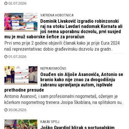
Nikolu Vlašića koji je već postigao gol protiv Gane i t..
02.07.2026
VATRENA HOBOTNICA
Dominik Livaković izgradio robinzonski
raj na otoku Lavdari nadomak Kornata ali
još nema uporabnu dozvolu, prvi susjed
mu je muž saborske šefice za proračun
Prvi smo prije 2 godine objavili članak kako je prije Eura 2024
naš reprezentativac dobio građevinsku dozvolu za gradn..
01.07.2026
NEPRAVOMOĆNO
Osuđen sin Aljoše Asanovića, Antonio se
branio kako nije znao za dvogodišnju
zabranu upravljanja autom, isplivale
prethodne presude
Antonio Asanovć, i sam profesionalni nogometaš, oženjen je
kćerkom nogometnog trenera Josipa Skoblara, na splitskom su..
30.06.2026