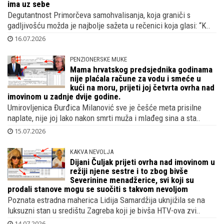
ima uz sebe
Degutantnost Primorčeva samohvalisanja, koja graniči s
gadljivošću možda je najbolje sažeta u rečenici koja glasi: “K..
16.07.2026
PENZIONERSKE MUKE
Mama hrvatskog predsjednika godinama
nije plaćala račune za vodu i smeće u
kući na moru, prijeti joj četvrta ovrha nad
imovinom u zadnje dvije godine.
Umirovljenica Đurđica Milanović sve je češće meta prisilne
naplate, nije joj lako nakon smrti muža i mlađeg sina a sta..
15.07.2026
KAKVA NEVOLJA
Dijani Čuljak prijeti ovrha nad imovinom u
režiji njene sestre i to zbog bivše
Severinine menadžerice, svi koji su
prodali stanove mogu se suočiti s takvom nevoljom
Poznata estradna maherica Lidija Samardžija uknjižila se na
luksuzni stan u središtu Zagreba koji je bivša HTV-ova zvi..
14.07.2026