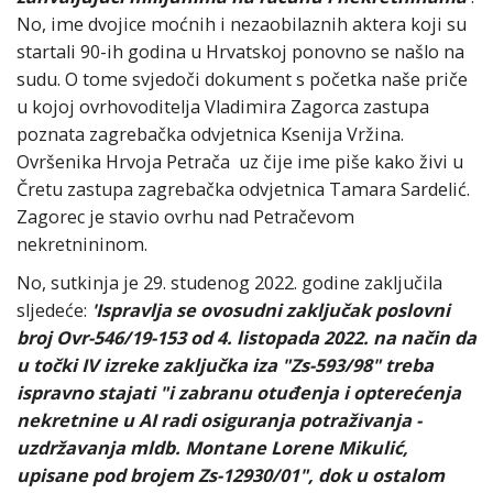
No, ime dvojice moćnih i nezaobilaznih aktera koji su
startali 90-ih godina u Hrvatskoj ponovno se našlo na
sudu. O tome svjedoči dokument s početka naše priče
u kojoj ovrhovoditelja Vladimira Zagorca zastupa
poznata zagrebačka odvjetnica Ksenija Vržina.
Ovršenika Hrvoja Petrača uz čije ime piše kako živi u
Čretu zastupa zagrebačka odvjetnica Tamara Sardelić.
Zagorec je stavio ovrhu nad Petračevom
nekretnininom.
No, sutkinja je 29. studenog 2022. godine zaključila
sljedeće:
'Ispravlja se ovosudni zaključak poslovni
broj Ovr-546/19-153 od 4. listopada 2022. na način da
u točki IV izreke zaključka iza "Zs-593/98" treba
ispravno stajati "i zabranu otuđenja i opterećenja
nekretnine u AI radi osiguranja potraživanja -
uzdržavanja mldb. Montane Lorene Mikulić,
upisane pod brojem Zs-12930/01", dok u ostalom