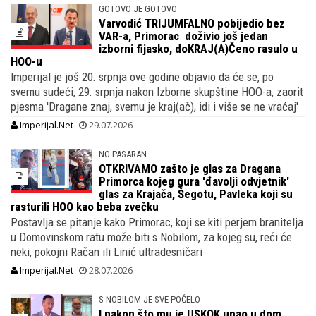
GOTOVO JE GOTOVO
Varvodić TRIJUMFALNO pobijedio bez
VAR-a, Primorac doživio još jedan
izborni fijasko, doKRAJ(A)Čeno rasulo u
HOO-u
Imperijal je još 20. srpnja ove godine objavio da će se, po
svemu sudeći, 29. srpnja nakon Izborne skupštine HOO-a, zaorit
pjesma 'Dragane znaj, svemu je kraj(ač), idi i više se ne vraćaj'
Imperijal.Net
29.07.2026
NO PASARÁN
OTKRIVAMO zašto je glas za Dragana
Primorca kojeg gura 'đavolji odvjetnik'
glas za Krajača, Šegotu, Pavleka koji su
rasturili HOO kao beba zvečku
Postavlja se pitanje kako Primorac, koji se kiti perjem branitelja
u Domovinskom ratu može biti s Nobilom, za kojeg su, reći će
neki, pokojni Račan ili Linić ultradesničari
Imperijal.Net
28.07.2026
S NOBILOM JE SVE POČELO
I nakon što mu je USKOK upao u dom