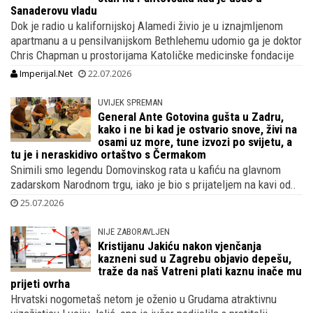
Sanaderovu vladu
Dok je radio u kalifornijskoj Alamedi živio je u iznajmljenom
apartmanu a u pensilvanijskom Bethlehemu udomio ga je doktor
Chris Chapman u prostorijama Katoličke medicinske fondacije
Imperijal.Net
22.07.2026
UVIJEK SPREMAN
General Ante Gotovina gušta u Zadru,
kako i ne bi kad je ostvario snove, živi na
osami uz more, tune izvozi po svijetu, a
tu je i neraskidivo ortaštvo s Čermakom
Snimili smo legendu Domovinskog rata u kafiću na glavnom
zadarskom Narodnom trgu, iako je bio s prijateljem na kavi od..
25.07.2026
NIJE ZABORAVLJEN
Kristijanu Jakiću nakon vjenčanja
kazneni sud u Zagrebu objavio depešu,
traže da naš Vatreni plati kaznu inače mu
prijeti ovrha
Hrvatski nogometaš netom je oženio u Grudama atraktivnu