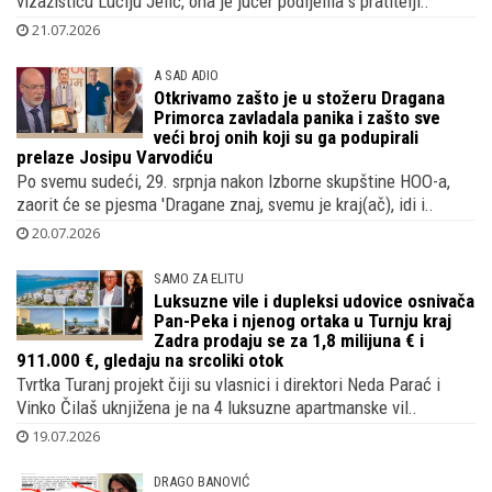
vizažisticu Luciju Jelić, ona je jučer podijelila s pratitelji..
21.07.2026
A SAD ADIO
Otkrivamo zašto je u stožeru Dragana
Primorca zavladala panika i zašto sve
veći broj onih koji su ga podupirali
prelaze Josipu Varvodiću
Po svemu sudeći, 29. srpnja nakon Izborne skupštine HOO-a,
zaorit će se pjesma 'Dragane znaj, svemu je kraj(ač), idi i..
20.07.2026
SAMO ZA ELITU
Luksuzne vile i dupleksi udovice osnivača
Pan-Peka i njenog ortaka u Turnju kraj
Zadra prodaju se za 1,8 milijuna € i
911.000 €, gledaju na srcoliki otok
Tvrtka Turanj projekt čiji su vlasnici i direktori Neda Parać i
Vinko Čilaš uknjižena je na 4 luksuzne apartmanske vil..
19.07.2026
DRAGO BANOVIĆ