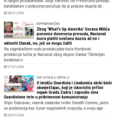
A njegov protukandidat Josip Varvodić na Primorčevu predaju
kandidature s potpisima poručuje da je potpise skupila dir..
08.07.2026
NEPRAVOMOĆNO
Zbog 'What's Up Amerika' Gorana Milića
ponovno donesena presuda, Nacional
mora platiti novčanu kaznu ali ne i
ukloniti članak, no, još se mogu žaliti
Na zagrebačkom sudu produkcijska kuća Kombinat
produkcija tužila je Nacional zbog objave članka "Obiteljski
kombinat n..
07.07.2026
SVE OSTAJE U OBITELJI
O imidžu Gvardiola i Livakovića skrbi bivši
obavještajac, koji je iskoristio jeftini
najam Grada Zadra i zaposlio sina
Gvardiolove tete u prikrivenom komuniciranju
Stipo Dubravac, vlasnik zadarske tvrtke Stealth Comms, javno
se predstavlja kao čuvar nogometnih zvijezda, a svoju age..
06.07.2026