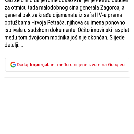
kad se činilo da je tome došao kraj jer je Petrač osuđen
za otmicu tada malodobnog sina generala Zagorca, a
general pak za krađu dijamanata iz sefa HV-a prema
optužbama Hrvoja Petrača, njihova su imena ponovno
isplivala u sudskom dokumentu. Očito imovinski rasplet
među tom dvojicom moćnika još nije okončan. Slijede
detalji....
Dodaj
Imperijal
.net među omiljene izvore na Googleu