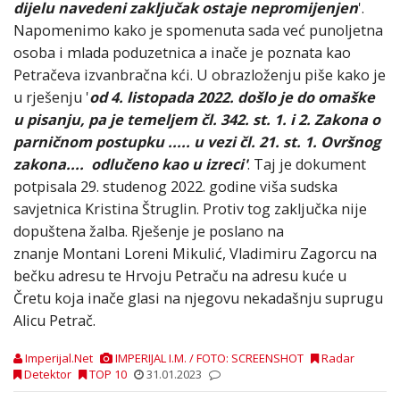
dijelu navedeni zaključak ostaje nepromijenjen
'.
Napomenimo kako je spomenuta sada već punoljetna
osoba i mlada poduzetnica a inače je poznata kao
Petračeva izvanbračna kći. U obrazloženju piše kako je
u rješenju '
od 4. listopada 2022. došlo je do omaške
u pisanju, pa je temeljem čl. 342. st. 1. i 2. Zakona o
parničnom postupku ..... u vezi čl. 21. st. 1. Ovršnog
zakona.... odlučeno kao u izreci'
. Taj je dokument
potpisala 29. studenog 2022. godine viša sudska
savjetnica Kristina Štruglin. Protiv tog zaključka nije
dopuštena žalba. Rješenje je poslano na
znanje Montani Loreni Mikulić, Vladimiru Zagorcu na
bečku adresu te Hrvoju Petraču na adresu kuće u
Čretu koja inače glasi na njegovu nekadašnju suprugu
Alicu Petrač.
Imperijal.Net
IMPERIJAL I.M. / FOTO: SCREENSHOT
Radar
Detektor
TOP 10
31.01.2023