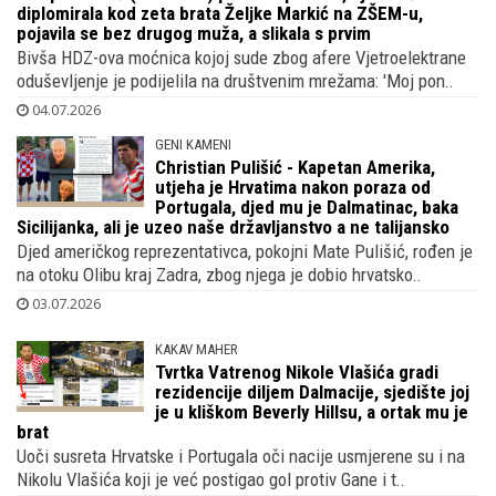
ponosa, njena kći diplomirala kod zeta
brata Željke Markić na ZŠEM-u, pojavila
se bez drugog muža, a slikala s prvim
Bivša HDZ-ova moćnica kojoj sude zbog afere Vjetroelektrane
oduševljenje je podijelila na društvenim mrežama: 'Moj pon..
04.07.2026
GENI KAMENI
Christian Pulišić - Kapetan Amerika,
utjeha je Hrvatima nakon poraza od
Portugala, djed mu je Dalmatinac, baka
Sicilijanka, ali je uzeo naše državljanstvo a ne talijansko
Djed američkog reprezentativca, pokojni Mate Pulišić, rođen je
na otoku Olibu kraj Zadra, zbog njega je dobio hrvatsko..
03.07.2026
KAKAV MAHER
Tvrtka Vatrenog Nikole Vlašića gradi
rezidencije diljem Dalmacije, sjedište joj
je u kliškom Beverly Hillsu, a ortak mu je
brat
Uoči susreta Hrvatske i Portugala oči nacije usmjerene su i na