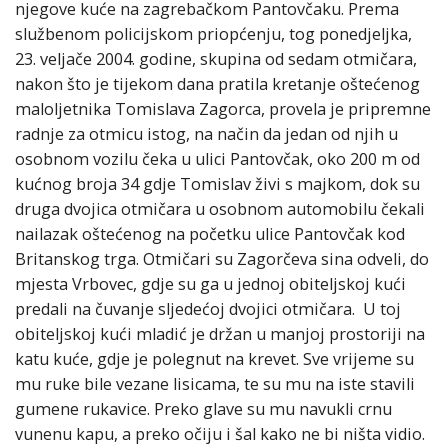
njegove kuće na zagrebačkom Pantovčaku. Prema
službenom policijskom priopćenju, tog ponedjeljka,
23. veljače 2004. godine, skupina od sedam otmičara,
nakon što je tijekom dana pratila kretanje oštećenog
maloljetnika Tomislava Zagorca, provela je pripremne
radnje za otmicu istog, na način da jedan od njih u
osobnom vozilu čeka u ulici Pantovčak, oko 200 m od
kućnog broja 34 gdje Tomislav živi s majkom, dok su
druga dvojica otmičara u osobnom automobilu čekali
nailazak oštećenog na početku ulice Pantovčak kod
Britanskog trga. Otmičari su Zagorčeva sina odveli, do
mjesta Vrbovec, gdje su ga u jednoj obiteljskoj kući
predali na čuvanje sljedećoj dvojici otmičara. U toj
obiteljskoj kući mladić je držan u manjoj prostoriji na
katu kuće, gdje je polegnut na krevet. Sve vrijeme su
mu ruke bile vezane lisicama, te su mu na iste stavili
gumene rukavice. Preko glave su mu navukli crnu
vunenu kapu, a preko očiju i šal kako ne bi ništa vidio.