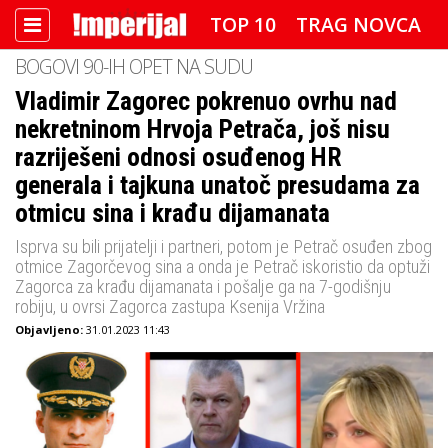
TOP 10
TRAG NOVCA
BOGOVI 90-IH OPET NA SUDU
DETEKTOR
FOTO SPECIJAL
Vladimir Zagorec pokrenuo ovrhu nad
nekretninom Hrvoja Petrača, još nisu
IMPERIJAL VIDEO
RADAR
razriješeni odnosi osuđenog HR
IMPERIJAL & FREETIME
generala i tajkuna unatoč presudama za
otmicu sina i krađu dijamanata
IMPERIJALOVE POZNATE FACE
Isprva su bili prijatelji i partneri, potom je Petrač osuđen zbog
otmice Zagorčevog sina a onda je Petrač iskoristio da optuži
Zagorca za krađu dijamanata i pošalje ga na 7-godišnju
robiju, u ovrsi Zagorca zastupa Ksenija Vržina
Objavljeno:
31.01.2023 11:43