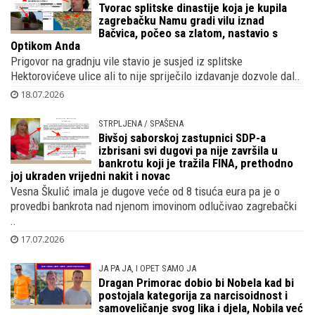
Tvorac splitske dinastije koja je kupila
zagrebačku Namu gradi vilu iznad
Bačvica, počeo sa zlatom, nastavio s
Optikom Anda
Prigovor na gradnju vile stavio je susjed iz splitske
Hektorovićeve ulice ali to nije spriječilo izdavanje dozvole dal..
18.07.2026
STRPLJENA / SPAŠENA
Bivšoj saborskoj zastupnici SDP-a
izbrisani svi dugovi pa nije završila u
bankrotu koji je tražila FINA, prethodno
joj ukraden vrijedni nakit i novac
Vesna Škulić imala je dugove veće od 8 tisuća eura pa je o
provedbi bankrota nad njenom imovinom odlučivao zagrebački
..
17.07.2026
JA PA JA, I OPET SAMO JA
Dragan Primorac dobio bi Nobela kad bi
postojala kategorija za narcisoidnost i
samoveličanje svog lika i djela, Nobila već