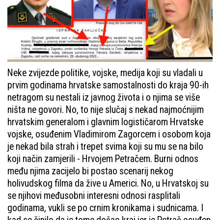
Neke zvijezde politike, vojske, medija koji su vladali u
prvim godinama hrvatske samostalnosti do kraja 90-ih
netragom su nestali iz javnog života i o njima se više
ništa ne govori. No, to nije slučaj s nekad najmoćnijim
hrvatskim generalom i glavnim logističarom Hrvatske
vojske, osuđenim Vladimirom Zagorcem i osobom koja
je nekad bila strah i trepet svima koji su mu se na bilo
koji način zamjerili - Hrvojem Petračem. Burni odnos
među njima zacijelo bi postao scenarij nekog
holivudskog filma da žive u Americi. No, u Hrvatskoj su
se njihovi međusobni interesni odnosi rasplitali
godinama, vukli se po crnim kronikama i sudnicama. I