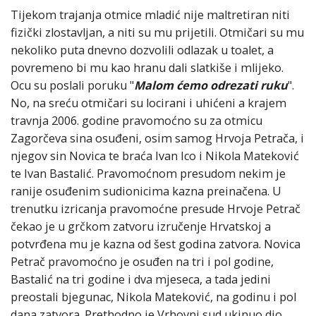
Tijekom trajanja otmice mladić nije maltretiran niti
fizički zlostavljan, a niti su mu prijetili. Otmičari su mu
nekoliko puta dnevno dozvolili odlazak u toalet, a
povremeno bi mu kao hranu dali slatkiše i mlijeko.
Ocu su poslali poruku "
Malom ćemo odrezati ruku
".
No, na sreću otmičari su locirani i uhićeni a krajem
travnja 2006. godine pravomoćno su za otmicu
Zagorčeva sina osuđeni, osim samog Hrvoja Petrača, i
njegov sin Novica te braća Ivan Ico i Nikola Mateković
te Ivan Bastalić. Pravomoćnom presudom nekim je
ranije osuđenim sudionicima kazna preinačena. U
trenutku izricanja pravomoćne presude Hrvoje Petrač
čekao je u grčkom zatvoru izručenje Hrvatskoj a
potvrđena mu je kazna od šest godina zatvora. Novica
Petrač pravomoćno je osuđen na tri i pol godine,
Bastalić na tri godine i dva mjeseca, a tada jedini
preostali bjegunac, Nikola Mateković, na godinu i pol
dana zatvora. Prethodno je Vrhovni sud ukinuo dio