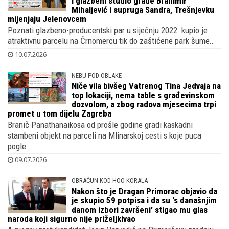
i glazbeni studio grade Branimir
Mihaljević i supruga Sandra, Trešnjevku
mijenjaju Jelenovcem
Poznati glazbeno-producentski par u siječnju 2022. kupio je
atraktivnu parcelu na Črnomercu tik do zaštićene park šume..
10.07.2026
NEBU POD OBLAKE
Niče vila bivšeg Vatrenog Tina Jedvaja na
top lokaciji, nema table s građevinskom
dozvolom, a zbog radova mjesecima trpi
promet u tom dijelu Zagreba
Branič Panathanaikosa od prošle godine gradi kaskadni
stambeni objekt na parceli na Mlinarskoj cesti s koje puca
pogle..
09.07.2026
OBRAČUN KOD HOO KORALA
Nakon što je Dragan Primorac objavio da
je skupio 59 potpisa i da su 's današnjim
danom izbori završeni' stigao mu glas
naroda koji sigurno nije priželjkivao