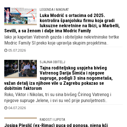
LEGENDA I MAGNAT
Luka Modrić s ortacima od 2025.
kontrolira španjolsku firmu koja gradi
luksuzne nekretnine na Ibizi, u Marbelli,
Sevilli, a sa ženom i dalje ima Modric Family
Iako je kapetan Vatrenih gazda i obiteljske nekretninske tvrtke
Modric Family Sl preko koje upravlja skupim projektima..
05.07.2026
SJAJNA OBITELJ
Tajna roditeljskog uspjeha bivšeg
Vatrenog Darija Šimića i njegove
supruge, podigli 3 sina nogometaša,
važan detalj iza njihove vile u Zagrebu pokazao se
dobitnim faktorom
Roko, Viktor i Nikolas, tri su sina bivšeg Ćirinog Vatrenog i
njegove supruge Jelene, i svi su već prije punoljetnosti..
04.07.2026
RADOST I LIPOTA
Josipa Pleslić (ex-Rimac) puca od