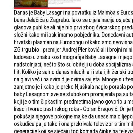
Danas je Baby Lasagni na povratku iz Malmöa s Euros
bana Jelačića u Zagrebu. Iako se cijela nacija osjeć
glasova publike ali nije bio prvi zbog švicarskog preds
složni kako mi ipak imamo pobjednika. Donedavni autsa
hrvatski plasman na Eurosongu otkako smo neovisna 
ZG trgu bio i premijer Andrej Plenković ali i brojni mi
ludovao u znaku kostimografije Baby Lasagne i njegovo
nadstolnjaci, nešto što su obitelji u doba socijalizma
hit. Koliko je samo danas mladih ali i starijih žensk
na glavi već i na svim dijelovima svijeta. Mnoge su ž
zamjetno je i kako je preko Njuškala naglo porasla ponu
baby Lasagnom sve se stubokom promijenila pa su tako
koji je o tim čipkastim predmetima javno govorio u med
lisac i tvorac pastirskog roka - Goran Bregović. On je
pokušaja njegove pokojne majke da unese malo ljepot
oskudicu pa je tako i ona prekrivala televizor s tim mi
generacije koji se sjećaju tog komada čipke na televi