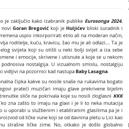
o je zaključio kako izabranik publike
Eurosonga 2024.
i novi
Goran Bregović
koji je
Huljićev
bliski suradnik i
 vremena uspio inkorporirati etno ali na moderan način,
ja roditelje, kuću, kravicu, žao mu je ali odlazi..... Ta je
elog svijeta koji su otišli u neki bolji svijet a iza sebe
omene i emocije, skrivene i utisnute a koje se u nekom
 podnosiva nostalgija. U vizualnom smislu, nostalgiju
ki vidljivi na pozornici kad nastupa
Baby Lasagna
.
cionalna čipka kakve su nosile snaše na rukavima bogato
jegovi prateći muzičari imaju glave prekrivene bijelim
enutke sliče na pokrivala koje su nosili zloglasni
KKK
o zna zašto to imaju na glavi i je li to neka mutacija
o u uporabi u službenim i etabliranim glasilima pa je i
roizvod od ličke vune koji se od davnina pletu u Lici kao
 strašne ličke zime. No, otkako je došlo globalno