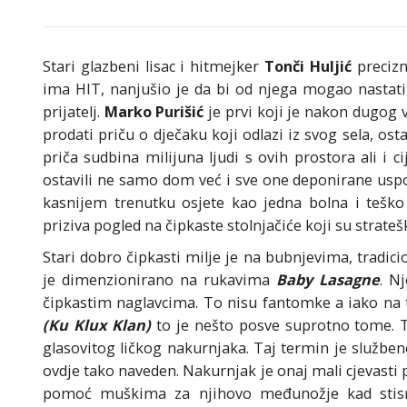
Stari glazbeni lisac i hitmejker
Tonči Huljić
precizn
ima HIT, nanjušio je da bi od njega mogao nastat
prijatelj.
Marko Purišić
je prvi koji je nakon dugog
prodati priču o dječaku koji odlazi iz svog sela, ostavl
priča sudbina milijuna ljudi s ovih prostora ali i cij
ostavili ne samo dom već i sve one deponirane usp
kasnijem trenutku osjete kao jedna bolna i teško
priziva pogled na čipkaste stolnjačiće koji su strateš
Stari dobro čipkasti milje je na bubnjevima, tradi
je dimenzionirano na rukavima
Baby Lasagne
. N
čipkastim naglavcima. To nisu fantomke a iako na tr
(Ku Klux Klan)
to je nešto posve suprotno tome. Tk
glasovitog ličkog nakurnjaka. Taj termin je služben
ovdje tako naveden. Nakurnjak je onaj mali cjevasti p
pomoć muškima za njihovo međunožje kad stisnu