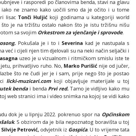
bubnjeve i rasporedi po članovima benda, stavi na glavu
o, iako ne znamo kako uočili smo da je očito i u tome
ri lisac
Tonči Huljić
koji godinama u kategoriji world
što je na tržištu ostalo nakon što je istu tržišnu nišu
potom sa svojim
Orkestrom za vjenčanje i sprovode
.
osong.
Pokušala je i to i
Severina
kad je nastupala s
 već i cijeli njen tim djelovali su na neki način seljački i
asagna
uzeo je u vizualnom i ritmičkom smislu iste te
etu, prihvatljivo ruho. No,
Marko Purišić
nije od jučer,
lazbe što ne čudi jer je i sam, prije nego što je postao
ici
licki-muzicari.com
koji objavljuje materijale u toj
rutek benda
i benda
Prvi red.
Tamo je vidljivo kako mu
oj web stranici ima i video snimka na kojoj se vidi kako
udu dok je u lipnju 2022. pokrenuo spor na
Općinskom
šaluk
. S obzirom da je bila nepoznatog boravišta u toj
k
Silvije Petrović,
odvjetnik iz
Gospića
. U to vrijeme tata