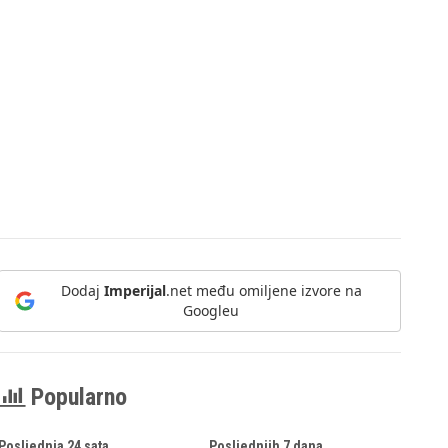
Dodaj
Imperijal
.net među omiljene izvore na
Googleu
Popularno
Posljednja 24 sata
Posljednjih 7 dana