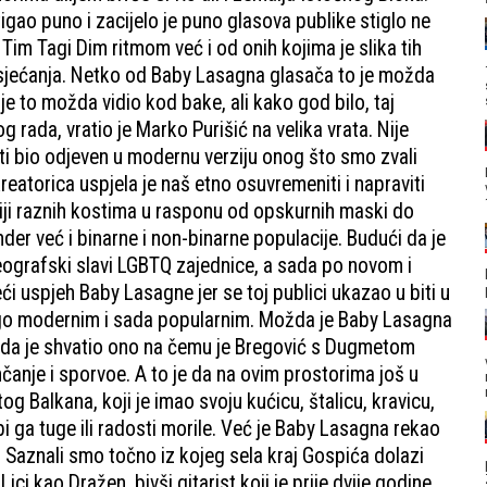
gao puno i zacijelo je puno glasova publike stiglo ne
Tim Tagi Dim ritmom već i od onih kojima je slika tih
 sjećanja. Netko od Baby Lasagna glasača to je možda
 to možda vidio kod bake, ali kako god bilo, taj
rada, vratio je Marko Purišić na velika vrata. Nije
biti bio odjeven u modernu verziju onog što smo zvali
eatorica uspjela je naš etno osuvremeniti i napraviti
iji raznih kostima u rasponu od opskurnih maski do
der već i binarne i non-binarne populacije. Budući da je
eografski slavi LGBTQ zajednice, a sada po novom i
i uspjeh Baby Lasagne jer se toj publici ukazao u biti u
ego modernim i sada popularnim. Možda je Baby Lasagna
ožda je shvatio ono na čemu je Bregović s Dugmetom
anje i sporvoe. A to je da na ovim prostorima još u
 Balkana, koji je imao svoju kućicu, štalicu, kravicu,
bi ga tuge ili radosti morile. Već je Baby Lasagna rekao
. Saznali smo točno iz kojeg sela kraj Gospića dolazi
ici kao Dražen, bivši gitarist koji je prije dvije godine