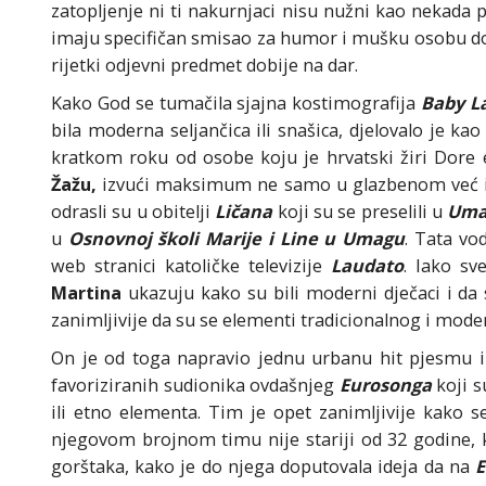
zatopljenje ni ti nakurnjaci nisu nužni kao nekada
imaju specifičan smisao za humor i mušku osobu dovo
rijetki odjevni predmet dobije na dar.
Kako God se tumačila sjajna kostimografija
Baby L
bila moderna seljančica ili snašica, djelovalo je kao
kratkom roku od osobe koju je hrvatski žiri Dore 
Žažu,
izvući maksimum ne samo u glazbenom već 
odrasli su u obitelji
Ličana
koji su se preselili u
Uma
u
Osnovnoj školi Marije i Line u Umagu
. Tata vo
web stranici katoličke televizije
Laudato
. Iako sve
Martina
ukazuju kako su bili moderni dječaci i da s
zanimljivije da su se elementi tradicionalnog i moder
On je od toga napravio jednu urbanu hit pjesmu 
favoriziranih sudionika ovdašnjeg
Eurosonga
koji s
ili etno elementa. Tim je opet zanimljivije kako 
njegovom brojnom timu nije stariji od 32 godine, k
gorštaka, kako je do njega doputovala ideja da na