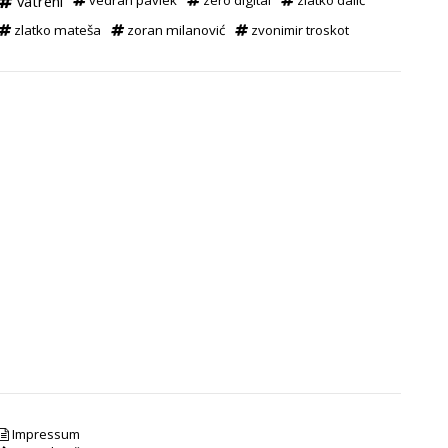
vatreni
vedran pavlek
zero digital
zlatko dalić
zlatko mateša
zoran milanović
zvonimir troskot
Impressum