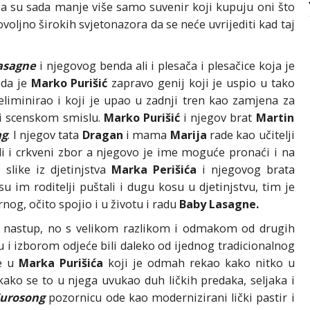
 pa su sada manje više samo suvenir koji kupuju oni što
ljno širokih svjetonazora da se neće uvrijediti kad taj
asagne
i njegovog benda ali i plesača i plesačice koja je
 da je
Marko Purišić
zapravo genij koji je uspio u tako
eliminirao i koji je upao u zadnji tren kao zamjena za
i scenskom smislu.
Marko Purišić
i njegov brat
Martin
g
. I njegov tata
Dragan
i mama
Marija
rade kao učitelji
di i crkveni zbor a njegovo je ime moguće pronaći i na
 slike iz djetinjstva
Marka Perišića
i njegovog brata
u im roditelji puštali i dugu kosu u djetinjstvu, tim je
nog, očito spojio i u životu i radu
Baby Lasagne.
i nastup, no s velikom razlikom i odmakom od drugih
u i izborom odjeće bili daleko od ijednog tradicionalnog
se u
Marka Purišića
koji je odmah rekao kako nitko u
ako se to u njega uvukao duh ličkih predaka, seljaka i
Eurosong
pozornicu ode kao modernizirani lički pastir i