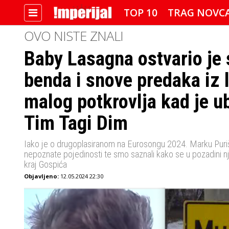
TOP 10
TRAG NOVC
OVO NISTE ZNALI
Baby Lasagna ostvario je s
IMPERIJALOVE POZNATE FACE
benda i snove predaka iz 
malog potkrovlja kad je u
Tim Tagi Dim
Iako je o drugoplasiranom na Eurosongu 2024. Marku Puriš
nepoznate pojedinosti te smo saznali kako se u pozadini n
kraj Gospića
Objavljeno:
12.05.2024 22:30