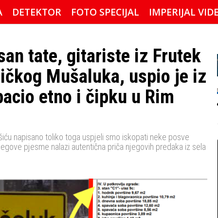
A
DETEKTOR
FOTO SPECIJAL
IMPERIJAL VID
an tate, gitariste iz Frutek
ličkog Mušaluka, uspio je iz
bacio etno i čipku u Rim
iću napisano toliko toga uspjeli smo iskopati neke posve
jegove pjesme nalazi autentična priča njegovih predaka iz sela