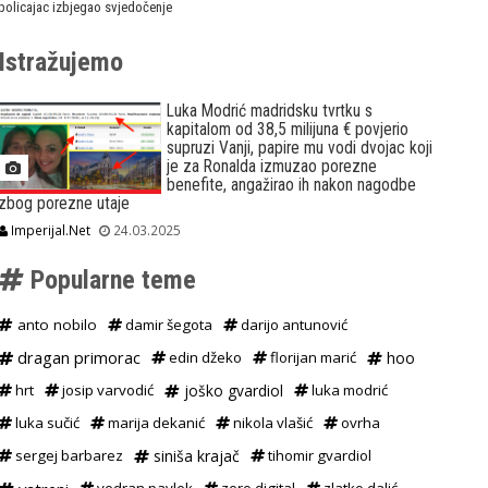
policajac izbjegao svjedočenje
Istražujemo
Luka Modrić madridsku tvrtku s
kapitalom od 38,5 milijuna € povjerio
supruzi Vanji, papire mu vodi dvojac koji
je za Ronalda izmuzao porezne
benefite, angažirao ih nakon nagodbe
zbog porezne utaje
Imperijal.Net
24.03.2025
Popularne teme
anto nobilo
damir šegota
darijo antunović
dragan primorac
edin džeko
florijan marić
hoo
hrt
josip varvodić
joško gvardiol
luka modrić
luka sučić
marija dekanić
nikola vlašić
ovrha
sergej barbarez
siniša krajač
tihomir gvardiol