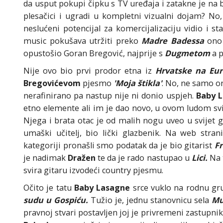
da usput pokupi čipku s TV uređaja i zatakne je na 
plesačici i ugradi u kompletni vizualni dojam? N
neslućeni potencijal za komercijalizaciju vidio i sta
music pokušava utržiti preko
Madre Badessa
ono 
opustošio Goran Bregović, najprije s
Dugmetom
a 
Nije ovo bio prvi prodor etna iz
Hrvatske na Eur
Bregovićevom
pjesmo
'Moja štikla'
. No, ne samo ona
nerafinirano pa nastup nije ni donio uspjeh.
Baby L
etno elemente ali im je dao novo, u ovom ludom svij
Njega i brata otac je od malih nogu uveo u svijet g
umaški učitelj, bio lički glazbenik. Na web stran
kategoriji pronašli smo podatak da je bio gitarist
F
je nadimak
Dražen
te da je rado nastupao u
Lici.
Na t
svira gitaru izvodeći country pjesmu.
Očito je tatu
Baby Lasagne
srce vuklo na rodnu gr
sudu u Gospiću.
Tužio je, jednu stanovnicu sela
Mu
pravnoj stvari postavljen joj je privremeni zastupni