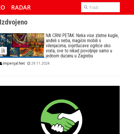
EO
RADAR
IMPERIJAL & FREETIME
Izdvojeno
NA CRNI PETAK: Neka vise zlatne kugle,
anđeli s neba, magični mobili s
vilenjacima, svjetlucave ogrlice oko
vrata, sve to nikad povoljnije samo u
jednom dućanu u Zagrebu
Imperijal.Net
29.11.2024