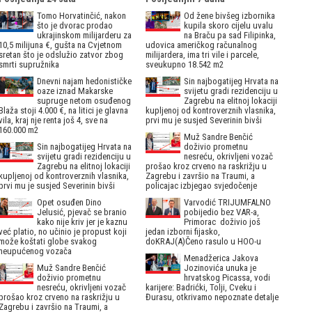
Tomo Horvatinčić, nakon
Od žene bivšeg izbornika
što je dvorac prodao
kupila skoro cijelu uvalu
ukrajinskom milijarderu za
na Braču pa sad Filipinka,
10,5 milijuna €, gušta na Cvjetnom
udovica američkog računalnog
sretan što je odslužio zatvor zbog
milijardera, ima tri vile i parcele,
smrti supružnika
sveukupno 18.542 m2
Dnevni najam hedonističke
Sin najbogatijeg Hrvata na
oaze iznad Makarske
svijetu gradi rezidenciju u
supruge netom osuđenog
Zagrebu na elitnoj lokaciji
Blaža stoji 4.000 €, na litici je glavna
kupljenoj od kontroverznih vlasnika,
vila, kraj nje renta još 4, sve na
prvi mu je susjed Severinin bivši
160.000 m2
Muž Sandre Benčić
Sin najbogatijeg Hrvata na
doživio prometnu
svijetu gradi rezidenciju u
nesreću, okrivljeni vozač
Zagrebu na elitnoj lokaciji
prošao kroz crveno na raskrižju u
kupljenoj od kontroverznih vlasnika,
Zagrebu i završio na Traumi, a
prvi mu je susjed Severinin bivši
policajac izbjegao svjedočenje
Opet osuđen Dino
Varvodić TRIJUMFALNO
Jelusić, pjevač se branio
pobijedio bez VAR-a,
kako nije kriv jer je kaznu
Primorac doživio još
već platio, no učinio je propust koji
jedan izborni fijasko,
može koštati globe svakog
doKRAJ(A)Čeno rasulo u HOO-u
neupućenog vozača
Menadžerica Jakova
Muž Sandre Benčić
Jozinovića unuka je
doživio prometnu
hrvatskog Picassa, vodi
nesreću, okrivljeni vozač
karijere: Badrićki, Tolji, Cveku i
prošao kroz crveno na raskrižju u
Đurasu, otkrivamo nepoznate detalje
Zagrebu i završio na Traumi, a