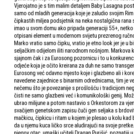
Vjerojatno je s tim malim detaljem Baby Lasagna posti
samo od mladih generacija koje je zaludio svojim Rim 
čipkastih miljea podsjetnik na neka nostalgična rana
imao u svom domu ako pripada generaciji 55+, netko je
otpisani element u modernom svijetu prezrenog ručnog 
Marko vratio samo čipku, vratio je etno look jer je u 
seljačkim odijelom iliti narodnom nošnjom. Markova kr
sjajnom čak i za Eurosong pozornicu i to u konkurenc
odjeće koja je očito kreirana za duh ne samo transgen
Eurosong već odavno mjesto koje i glazbeno ali i kor
navedene zajednice s binarnim odrednicama, tim je već
nečemu što je povezanije s prošlošću i tradicijom n
čisti ne samo glazbeni već i komunikološki genij. M
ubrao milijune a potom nastavio s Orkestorom za vjenč
svačijem genetskom zapisu čuči gen seljaka s brdovitog
mačkicu, čipkicu i ritam u kojem je plesao u kolu kad 
da u njemu kuca ličko srce aludirajući na svoje pretke
njegov otac, umaški učitelj Dragan Purišić, poznatiji u L