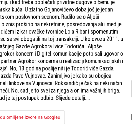
miju i kad treba poplaćati privatne dugove o čemu je
čarska kuća. U zlatno Gojanovićevo doba još je jedan
atskom poslovnom scenom. Radilo se o Aljoši
 biznis proširio na nekretnine, posredovanja ali i medije.
dićem iz karlovačke tvornice Lola Ribar i spomenutim
 se svi obogatili na toj transakciji. U kolovozu 2011. u
ašnjeg Gazde Agrokora Ivice Todorića i Aljoše
Agrokor koncern i Digitel komunikacije potpisali ugovor o
 partner Agrokor koncerna u realizaciji komunikacijskih i
ja'. No, 13 godina poslije niti je Todorić više Gazda,
Gazda Pavo Vujnovac. Zanimljivo je kako su obojica
ali linkove na Vujnovca. Roksandić je čak na neki način
ći. No, sad je to sve iza njega a on ima važnijih briga.
 je taj postupak odbio. Slijede detalji....
đu omiljene izvore na Googleu