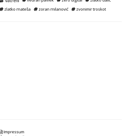
vatreni
vedran pavlek
zero digital
zlatko dalić
zlatko mateša
zoran milanović
zvonimir troskot
Impressum