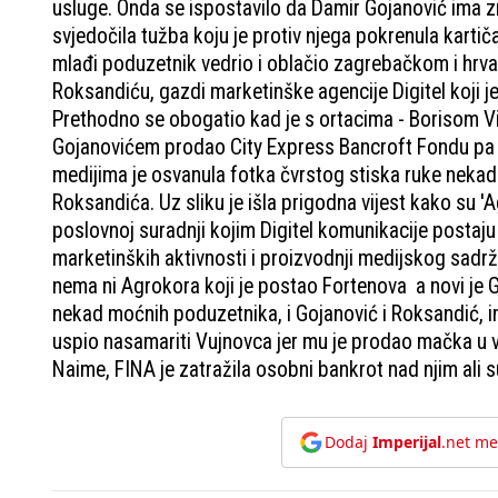
usluge. Onda se ispostavilo da Damir Gojanović ima z
svjedočila tužba koju je protiv njega pokrenula karti
mlađi poduzetnik vedrio i oblačio zagrebačkom i hrv
Roksandiću, gazdi marketinške agencije Digitel koji je
Prethodno se obogatio kad je s ortacima - Borisom Vi
Gojanovićem prodao City Express Bancroft Fondu pa su
medijima je osvanula fotka čvrstog stiska ruke nekad
Roksandića. Uz sliku je išla prigodna vijest kako su '
poslovnoj suradnji kojim Digitel komunikacije postaju
marketinških aktivnosti i proizvodnji medijskog sadrža
nema ni Agrokora koji je postao Fortenova a novi je 
nekad moćnih poduzetnika, i Gojanović i Roksandić, im
uspio nasamariti Vujnovca jer mu je prodao mačka u vre
Naime, FINA je zatražila osobni bankrot nad njim ali sud
Dodaj
Imperijal
.net me