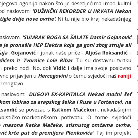
 njegova agonija nakon što je desetljećima imao kultni
od naslovom:
'DUŽNIČKI REKORDER U HRVATA Nakon
igle dvije nove ovrhe'
. Ni tu nije bio kraj nekadašnjeg
naslovom:
'SUMRAK BOGA SA ŠALATE Damir Gojanović
je pronašla HEP Elektra koja ga goni zbog struje ali
aja
'.
Gojanović
i junak naše priče -
Aljoša Roksandić
-
dićem
iz
Tvornice Lole Ribar
. Tu su dostavnu tvrtku
i preko noći. No, dok
Vidić
i dalje ima svoje poslovno
ivno prijavljen u
Hercegovini
o čemu svjedoči naš
raniji
trmoglavo.
 naslovom: '
DUGOVI EX-KAPITALCA Nekad moćni šef
ekom lobirao za arapskog šeika i Ruse u Fortenovi, na
ksandić
se povezao s
Ratkom Mačeko
m, nekadašnjim
ističko-marketinškom pothvatu. O tome svjedoči
masona Ratka Mačeka, stisnutog omčama ovrha,
ović krče put do premijera Plenkovića'
. Taj im projekt