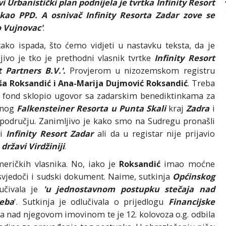
 Urbanistički plan podnijela je tvrtka Infinity Resort
 kao PPD. A osnivač Infinity Resorta Zadar zove se
o Vujnovac'
.
 tako ispada, što ćemo vidjeti u nastavku teksta, da je
ivo je tko je prethodni vlasnik tvrtke
Infinity Resort
 Partners B.V.'.
Provjerom u nizozemskom registru
ša Roksandić i Ana-Marija Dujmović Roksandić
. Treba
čki fond sklopio ugovor sa zadarskim benediktinkama za
itnog
Falkensteiner Resorta u Punta Skali
kraj
Zadra
i
 području. Zanimljivo je kako smo na Sudregu pronašli
ci
Infinity Resort Zadar
ali da u registar nije prijavio
državi Virdžiniji
.
američkih vlasnika. No, iako je
Roksandić
imao moćne
svjedoči i sudski dokument. Naime, sutkinja
Općinskog
lučivala je
'u jednostavnom postupku stečaja nad
reba
'. Sutkinja je odlučivala o prijedlogu
Financijske
 nad njegovom imovinom te je 12. kolovoza o.g. odbila