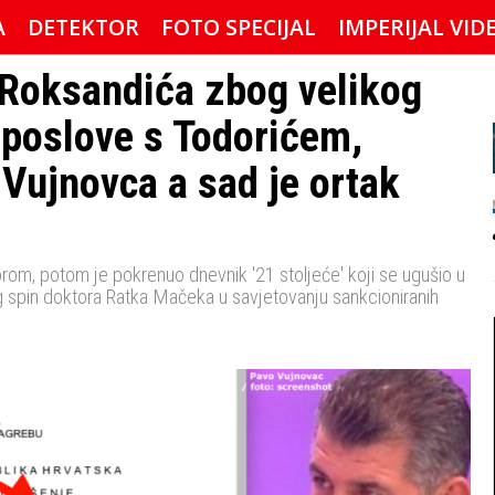
A
DETEKTOR
FOTO SPECIJAL
IMPERIJAL VID
 Roksandića zbog velikog
 poslove s Todorićem,
Vujnovca a sad je ortak
rom, potom je pokrenuo dnevnik '21 stoljeće' koji se ugušio u
 spin doktora Ratka Mačeka u savjetovanju sankcioniranih