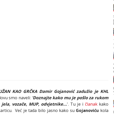
UŽAN KAO GRČKA Damir Gojanović zadužio je KHL
lovu smo naveli:
'Doznajte kako mu je pošlo za rukom
 jela, vozače, MUP, odvjetnike...
'. Tu je i
članak
kako
rticu. Već je tada bilo jasno kako su
Gojanoviću
kola