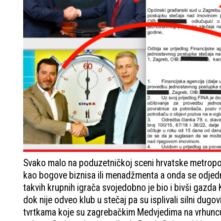
Svako malo na poduzetničkoj sceni hrvatske metropole 
kao bogove biznisa ili menadžmenta a onda se odjedno
takvih krupnih igrača svojedobno je bio i bivši gazd
dok nije odveo klub u stečaj pa su isplivali silni dugov
tvrtkama koje su zagrebačkim Medvjedima na vrhuncu s