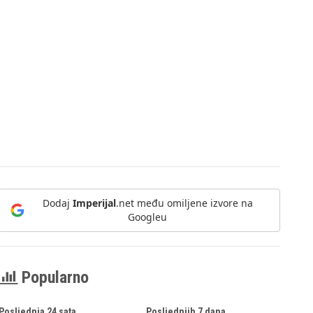
Dodaj
Imperijal
.net među omiljene izvore na
Googleu
Popularno
Posljednja 24 sata
Posljednjih 7 dana