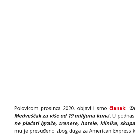
Polovicom prosinca 2020. objavili smo
članak
:
'D
Medveščak za više od 19 milijuna kun
a'. U podnas
ne plaćati igrače, trenere, hotele, klinike, skupa
mu je presuđeno zbog duga za American Express ka