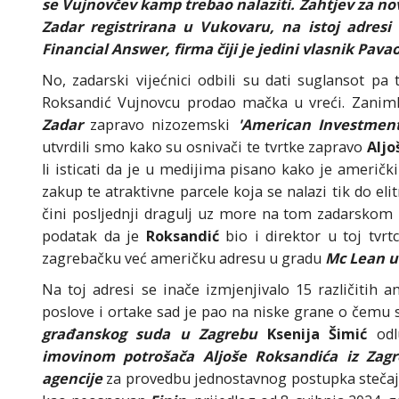
se Vujnovčev kamp trebao nalaziti. Zahtjev za novi
Zadar registrirana u Vukovaru, na istoj adresi
Financial Answer, firma čiji je jedini vlasnik Pava
No, zadarski vijećnici odbili su dati suglansot pa
Roksandić Vujnovcu prodao mačka u vreći. Zanimlj
Zadar
zapravo nizozemski
'American Investment
utvrdili smo kako su osnivači te tvrtke zapravo
Aljo
li isticati da je u medijima pisano kako je ameri
zakup te atraktivne parcele koja se nalazi tik do el
čini posljednji dragulj uz more na tom zadarskom
podatak da je
Roksandić
bio i direktor u toj tvrt
zagrebačku već američku adresu u gradu
Mc Lean u 
Na toj adresi se inače izmjenjivalo 15 različitih 
poslove i ortake sad je pao na niske grane o čemu 
građanskog suda u Zagrebu
Ksenija Šimić
od
imovinom potrošača Aljoše Roksandića iz Zag
agencije
za provedbu jednostavnog postupka stečaja