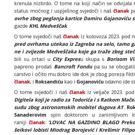
krenula nizbrdo. O tome na koji način se odvijala
status moćnog i uspješnog svjedoči i naš
članak
p
ovrhe zbog peglanja kartice Damiru Gojanoviću st
gazde
KHL Medveščak
.
O tome svjedoči naš
članak
iz kolovoza 2023. pod 
pred ovrhama utekao iz Zagreba na selo, tamo ga 
ne i zvijezde Medveščaka koje ga traže zbog steč
bili su ortaci u
City Expres
u skupa s
Borisom Vi
papreno prodali
Bancroft Fondu
pa su se obogatil
carstvo i očito mu dobro ide dok je zbog poreza fikt
članak
, i
Roksandiću
kao i
Gojanoviću
odavno ide s
O tome svjedoči i naš
članak
iz veljače 2023. pod
Digitela koji je radio za Todorića i s Ratkom Mač
sudu zbog astronomskih mobitel dugova A1
'.
Ro
Sanaderovim
spin doktorom u zanimljivom lob
raniji
članak
:
'LOVAC NA GAZDINO BLAGO Preko 
šeikovi lobisti Miodrag Borojević i Krešimir Filip