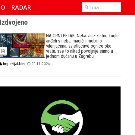
EO
RADAR
IMPERIJAL & FREETIME
Izdvojeno
NA CRNI PETAK: Neka vise zlatne kugle,
anđeli s neba, magični mobili s
vilenjacima, svjetlucave ogrlice oko
vrata, sve to nikad povoljnije samo u
jednom dućanu u Zagrebu
Imperijal.Net
29.11.2024