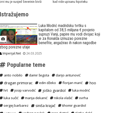
prvi mu je susjed Severinin bivši
kad vide upisanu hipoteku
Istražujemo
Luka Modrić madridsku tvrtku s
kapitalom od 38,5 milijuna € povjerio
supruzi Vanji, papire mu vodi dvojac koji
je za Ronalda izmuzao porezne
benefite, angažirao ih nakon nagodbe
zbog porezne utaje
Imperijal.Net
24.03.2025
Popularne teme
anto nobilo
damir šegota
darijo antunović
dragan primorac
edin džeko
florijan marić
hoo
hrt
josip varvodić
joško gvardiol
luka modrić
luka sučić
marija dekanić
nikola vlašić
ovrha
sergej barbarez
siniša krajač
tihomir gvardiol