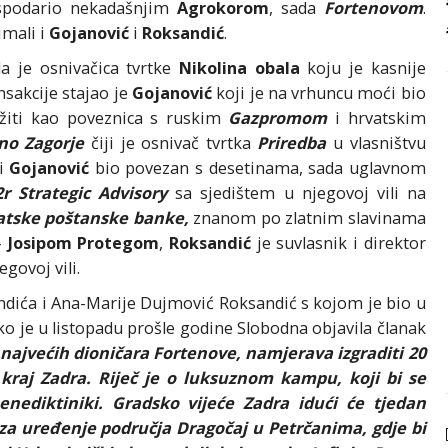
spodario nekadašnjim
Agrokorom
, sada
Fortenovom
.
imali i
Gojanović
i
Roksandić
.
a je osnivačica tvrtke
Nikolina obala
koju je kasnije
nsakcije stajao je
Gojanović
koji je na vrhuncu moći bio
užiti kao poveznica s ruskim
Gazpromom
i hrvatskim
ino Zagorje
čiji je osnivač tvrtka
Priredba
u vlasništvu
 i
Gojanović
bio povezan s desetinama, sada uglavnom
2r Strategic Advisory
sa sjedištem u njegovoj vili na
atske poštanske banke,
znanom po zlatnim slavinama
-
Josipom Protegom
,
Roksandić
je suvlasnik i direktor
egovoj vili.
andića i Ana-Marije Dujmović Roksandić s kojom je bio u
o je u listopadu prošle godine Slobodna objavila članak
najvećih dioničara Fortenove, namjerava izgraditi 20
kraj Zadra. Riječ je o luksuznom kampu, koji bi se
enediktiniki. Gradsko vijeće Zadra idući će tjedan
a za uređenje područja Dragočaj u Petrčanima, gdje bi