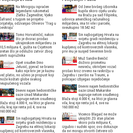
Na Mirogoju ispraćen
Od žene bivšeg izbornika
legendarni rukometaš
kupila skoro cijelu uvalu
Zlatko Žagmešter, Vjeko
na Braču pa sad Filipinka,
Šafranić s tugom se prisjetio
udovica američkog računalnog
prijatelja, odzvanjao Oliverov 'Trag u
milijardera, ima tri vile i parcele,
beskraju'
sveukupno 18.542 m2
Tomo Horvatinčić, nakon
Sin najbogatijeg Hrvata na
što je dvorac prodao
svijetu gradi rezidenciju u
ukrajinskom milijarderu za
Zagrebu na elitnoj lokaciji
10,5 milijuna €, gušta na Cvjetnom
kupljenoj od kontroverznih vlasnika,
sretan što je odslužio zatvor zbog
prvi mu je susjed Severinin bivši
smrti supružnika
Muž Sandre Benčić
Opet osuđen Dino
doživio prometnu
Jelusić, pjevač se branio
nesreću, okrivljeni vozač
kako nije kriv jer je kaznu
prošao kroz crveno na raskrižju u
već platio, no učinio je propust koji
Zagrebu i završio na Traumi, a
može koštati globe svakog
policajac izbjegao svjedočenje
neupućenog vozača
Dnevni najam hedonističke
Dnevni najam hedonističke
oaze iznad Makarske
oaze iznad Makarske
supruge netom osuđenog
supruge netom osuđenog
Blaža stoji 4.000 €, na litici je glavna
Blaža stoji 4.000 €, na litici je glavna
vila, kraj nje renta još 4, sve na
vila, kraj nje renta još 4, sve na
160.000 m2
160.000 m2
Vicenco Blagaić ne može
Sin najbogatijeg Hrvata na
uknjižiti ZG stan plaćen
svijetu gradi rezidenciju u
skoro pola milijuna €,
Zagrebu na elitnoj lokaciji
izgubio i sudski spor, ovo dokazuje
kupljenoj od kontroverznih vlasnika,
da svi moraju otvoriti četvere oči