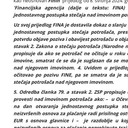
kao neosnovan
Finin
prijedlog od 8. svibnja 2024.
'Financijska agencija (dalje u tekstu: FINA
jednostavnog postupka stečaja nad imovinom potroš
Uz svoj prijedlog FINA je dostavila dokaz o slan
jednostavnog postupka stečaja potrošača, presl
potvrdu objave poziva i obavijest potrošaču o obja
stavak 2. Zakona o stečaju potrošača (Narodne nov
propisuje da ako se potrošač ne očituje u roku 
imovine, smatrat će se da je suglasan da se mo
nad njegovom imovinom. 4. Uvidom u prijedlog
očitovao po pozivu FINE, pa se smatra da je s
stečaja potrošača nad njegovom imovinom.
5. Odredba članka 79. a stavak 2. ZSP propisuje
provesti nad imovinom potrošača ako: – u Očevid
na dan otvaranja jednostavnog postupka steč
neizvršenih osnova za plaćanje radi prisilnog os
EUR s osnova glavnice i – je razdoblje u koj
neizvršenih osnova za plaćanje neprekinuto traja