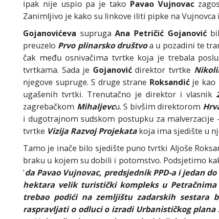
ipak nije uspio pa je tako
Pavao Vujnovac
zago
Zanimljivo je kako su linkove iliti pipke na Vujnovca 
Gojanovićeva
supruga
Ana Petričić Gojanović
bil
preuzelo
Prvo plinarsko društvo
a u pozadini te tra
čak među osnivačima tvrtke koja je trebala posl
tvrtkama. Sada je
Gojanović
direktor tvrtke
Nikol
njegove supruge. S druge strane
Roksandić
je kao
ugašenih tvrtki. Trenutačno je direktor i vlasnik
zagrebačkom
Mihaljevc
u. S bivšim direktorom
Hrv
i dugotrajnom sudskom postupku za malverzacije 
tvrtke
Vizija Razvoj Projekata
koja ima sjedište u nj
Tamo je inače bilo sjedište puno tvrtki Aljoše Roks
braku u kojem su dobili i potomstvo. Podsjetimo kak
'
da Pavao Vujnovac, predsjednik PPD-a i jedan do 
hektara velik turistički kompleks u Petračnima 
trebao podići na zemljištu zadarskih sestara b
raspravljati o odluci o izradi Urbanističkog plan