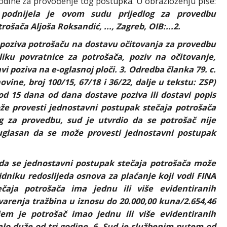
 godine za provođenje tog postupka. U obrazloženju piše:
) podnijela je ovom sudu prijedlog za provedbu
ača Aljoša Roksandić, ..., Zagreb, OIB:...2.
ju poziva potrošaču na dostavu očitovanja za provedbu
iku povratnice za potrošača, poziv na očitovanje,
vi poziva na e-oglasnoj ploči. 3. Odredba članka 79. c.
ine, broj 100/15, 67/18 i 36/22, dalje u tekstu: ZSP)
od 15 dana od dana dostave poziva ili dostavi popis
že provesti jednostavni postupak stečaja potrošača
 za provedbu, sud je utvrdio da se potrošač nije
uglasan da se može provesti jednostavni postupak
 da se jednostavni postupak stečaja potrošača može
niku redoslijeda osnova za plaćanje koji vodi FINA
aja potrošača ima jednu ili više evidentiranih
tvarenja tražbina u iznosu do 20.000,00 kuna/2.654,46
em je potrošač imao jednu ili više evidentiranih
lo duže od tri godine. 6. Sud je službenim putem od