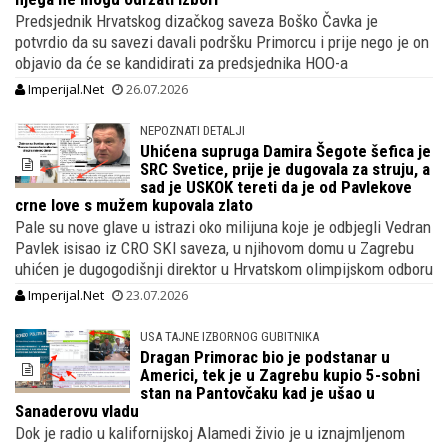
Predsjednik Hrvatskog dizačkog saveza Boško Čavka je
potvrdio da su savezi davali podršku Primorcu i prije nego je on
objavio da će se kandidirati za predsjednika HOO-a
Imperijal.Net
26.07.2026
NEPOZNATI DETALJI
Uhićena supruga Damira Šegote šefica je
SRC Svetice, prije je dugovala za struju, a
sad je USKOK tereti da je od Pavlekove
crne love s mužem kupovala zlato
Pale su nove glave u istrazi oko milijuna koje je odbjegli Vedran
Pavlek isisao iz CRO SKI saveza, u njihovom domu u Zagrebu
uhićen je dugogodišnji direktor u Hrvatskom olimpijskom odboru
Imperijal.Net
23.07.2026
USA TAJNE IZBORNOG GUBITNIKA
Dragan Primorac bio je podstanar u
Americi, tek je u Zagrebu kupio 5-sobni
stan na Pantovčaku kad je ušao u
Sanaderovu vladu
Dok je radio u kalifornijskoj Alamedi živio je u iznajmljenom