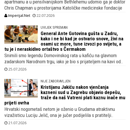
apartmanu a u pensilvanijskom Bethlehemu udomio ga je doktor
Chris Chapman u prostorijama Katoličke medicinske fondacije
Imperijal.Net
22.07.2026
UVIJEK SPREMAN
General Ante Gotovina gušta u Zadru,
kako i ne bi kad je ostvario snove, živi na
osami uz more, tune izvozi po svijetu, a
tu je i neraskidivo ortaštvo s Čermakom
Snimili smo legendu Domovinskog rata u kafiću na glavnom
zadarskom Narodnom trgu, iako je bio s prijateljem na kavi od..
25.07.2026
NIJE ZABORAVLJEN
Kristijanu Jakiću nakon vjenčanja
kazneni sud u Zagrebu objavio depešu,
traže da naš Vatreni plati kaznu inače mu
prijeti ovrha
Hrvatski nogometaš netom je oženio u Grudama atraktivnu
vizažisticu Luciju Jelić, ona je jučer podijelila s pratitelji..
21.07.2026