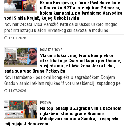
Bruno Kovačević, s 'crne Pavlekove liste'
u Dnevniku HRT-a intervjuirao Primorca,
kojem kampanju, po tvrdnjama Varvodića,
vodi Siniša Krajač, kojeg Uskok izviđa
Novinar 24sata Ivica Pandžić tvrdi da bi Uskok uskoro mogao
proširiti istragu u aferi Hrvatskog ski saveza, a među no..
12.07.2026
DOM IZ SNOVA
Vlasnici luksuznog Franc kompleksa
otkrili kako je Gvardiol kupio penthouse,
susjeda mu je bivša žena Jerka Leke,
sada supruga Bruna Petkovića
Novi stambeno - poslovni kompleks u zagrebačkom Donjem
Gradu vlasnici reklamiraju kao 'život u rezidenciji zapadnog pe..
11.07.2026
PODVIG
Na top lokaciji u Zagrebu vilu s bazenom
i glazbeni studio grade Branimir
Mihaljević i supruga Sandra, Trešnjevku
mijenjaju Jelenovcem