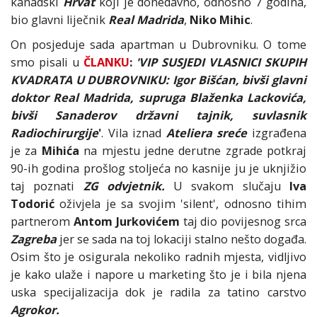
kanadski
Hrvat
koji je donedavno, odnosno 7 godina,
bio glavni liječnik
Real Madrida
,
Niko Mihic
.
On posjeduje sada apartman u Dubrovniku. O tome
smo pisali u
ČLANKU
:
'VIP SUSJEDI VLASNICI SKUPIH
KVADRATA U DUBROVNIKU: Igor Bišćan, bivši glavni
doktor Real Madrida, supruga Blaženka Lackovića,
bivši Sanaderov državni tajnik, suvlasnik
Radiochirurgije
'
. Vila iznad
Ateliera sreće
izgrađena
je za
Mihića
na mjestu jedne derutne zgrade potkraj
90-ih godina prošlog stoljeća no kasnije ju je uknjižio
taj poznati
ZG odvjetnik.
U svakom slučaju
Iva
Todorić
oživjela je sa svojim 'silent', odnosno tihim
partnerom
Antom Jurkovićem
taj dio povijesnog srca
Zagreba
jer se sada na toj lokaciji stalno nešto događa.
Osim što je osigurala nekoliko radnih mjesta, vidljivo
je kako ulaže i napore u marketing što je i bila njena
uska specijalizacija dok je radila za tatino carstvo
Agrokor.