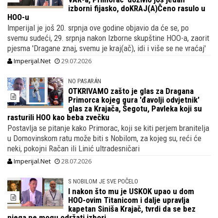
izborni fijasko, doKRAJ(A)Čeno rasulo u
HOO-u
Imperijal je još 20. srpnja ove godine objavio da će se, po
svemu sudeći, 29. srpnja nakon Izborne skupštine HOO-a, zaorit
pjesma 'Dragane znaj, svemu je kraj(ač), idi i više se ne vraćaj'
Imperijal.Net
29.07.2026
NO PASARÁN
OTKRIVAMO zašto je glas za Dragana
Primorca kojeg gura 'đavolji odvjetnik'
glas za Krajača, Šegotu, Pavleka koji su
rasturili HOO kao beba zvečku
Postavlja se pitanje kako Primorac, koji se kiti perjem branitelja
u Domovinskom ratu može biti s Nobilom, za kojeg su, reći će
neki, pokojni Račan ili Linić ultradesničari
Imperijal.Net
28.07.2026
S NOBILOM JE SVE POČELO
I nakon što mu je USKOK upao u dom
HOO-ovim Titanicom i dalje upravlja
kapetan Siniša Krajač, tvrdi da se bez
njega ne mogu održati izbori