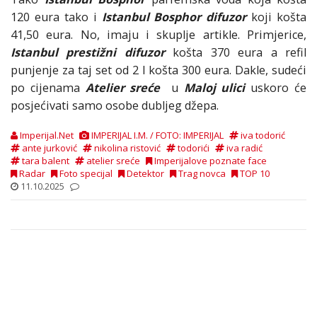
120 eura tako i
Istanbul Bosphor difuzor
koji košta
41,50 eura. No, imaju i skuplje artikle. Primjerice,
Istanbul prestižni difuzor
košta 370 eura a refil
punjenje za taj set od 2 l košta 300 eura. Dakle, sudeći
po cijenama
Atelier sreće
u
Maloj ulici
uskoro će
posjećivati samo osobe dubljeg džepa.
Imperijal.Net
IMPERIJAL I.M. / FOTO: IMPERIJAL
iva todorić
ante jurković
nikolina ristović
todorići
iva radić
tara balent
atelier sreće
Imperijalove poznate face
Radar
Foto specijal
Detektor
Trag novca
TOP 10
11.10.2025