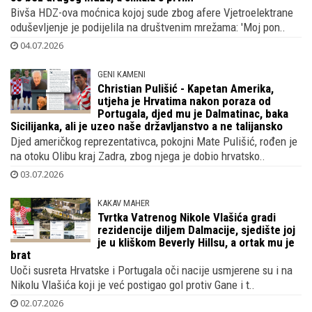
Bivša HDZ-ova moćnica kojoj sude zbog afere Vjetroelektrane
oduševljenje je podijelila na društvenim mrežama: 'Moj pon..
04.07.2026
GENI KAMENI
Christian Pulišić - Kapetan Amerika,
utjeha je Hrvatima nakon poraza od
Portugala, djed mu je Dalmatinac, baka
Sicilijanka, ali je uzeo naše državljanstvo a ne talijansko
Djed američkog reprezentativca, pokojni Mate Pulišić, rođen je
na otoku Olibu kraj Zadra, zbog njega je dobio hrvatsko..
03.07.2026
KAKAV MAHER
Tvrtka Vatrenog Nikole Vlašića gradi
rezidencije diljem Dalmacije, sjedište joj
je u kliškom Beverly Hillsu, a ortak mu je
brat
Uoči susreta Hrvatske i Portugala oči nacije usmjerene su i na
Nikolu Vlašića koji je već postigao gol protiv Gane i t..
02.07.2026