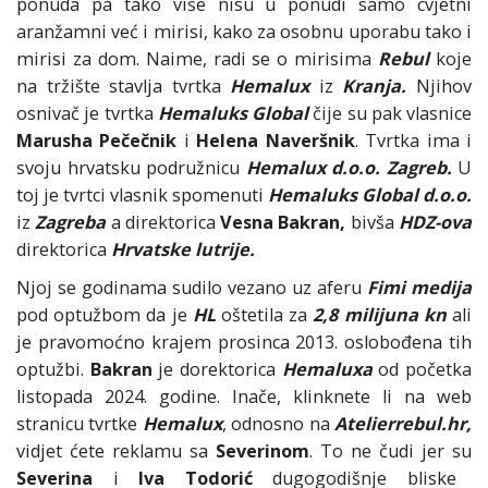
ponuda pa tako više nisu u ponudi samo cvjetni
aranžamni već i mirisi, kako za osobnu uporabu tako i
mirisi za dom. Naime, radi se o mirisima
Rebul
koje
na tržište stavlja tvrtka
Hemalux
iz
Kranja.
Njihov
osnivač je tvrtka
Hemaluks Global
čije su pak vlasnice
Marusha Pečečnik
i
Helena Naveršnik
. Tvrtka ima i
svoju hrvatsku podružnicu
Hemalux d.o.o. Zagreb.
U
toj je tvrtci vlasnik spomenuti
Hemaluks Global d.o.o.
iz
Zagreba
a direktorica
Vesna Bakran,
bivša
HDZ-ova
direktorica
Hrvatske lutrije.
Njoj se godinama sudilo vezano uz aferu
Fimi medija
pod optužbom da je
HL
oštetila za
2,8 milijuna kn
ali
je pravomoćno krajem prosinca 2013. oslobođena tih
optužbi.
Bakran
je dorektorica
Hemaluxa
od početka
listopada 2024. godine. Inače, klinknete li na web
stranicu tvrtke
Hemalux
, odnosno na
Atelierrebul.hr,
vidjet ćete reklamu sa
Severinom
. To ne čudi jer su
Severina
i
Iva Todorić
dugogodišnje bliske