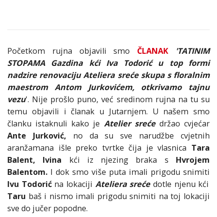
Početkom rujna objavili smo
ČLANAK
'TATINIM
STOPAMA Gazdina kći Iva Todorić u top formi
nadzire renovaciju Ateliera sreće skupa s floralnim
maestrom Antom Jurkovićem, otkrivamo tajnu
vezu
'. Nije prošlo puno, već sredinom rujna na tu su
temu objavili i članak u Jutarnjem. U našem smo
članku istaknuli kako je
Atelier sreće
držao cvjećar
Ante Jurković,
no da su sve narudžbe cvjetnih
aranžamana išle preko tvrtke čija je vlasnica
Tara
Balent,
Ivina
kći iz njezing braka s
Hvrojem
Balentom.
I dok smo više puta imali prigodu snimiti
Ivu Todorić
na lokaciji
Ateliera sreće
dotle njenu kći
Taru
baš i nismo imali prigodu snimiti na toj lokaciji
sve do jučer popodne.