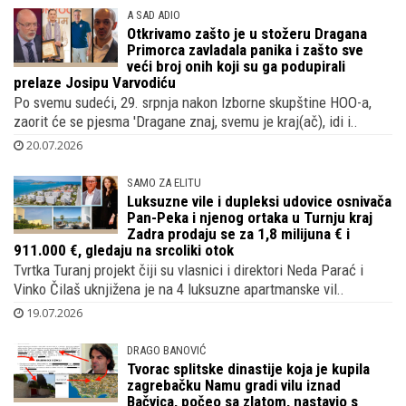
A SAD ADIO
Otkrivamo zašto je u stožeru Dragana
Primorca zavladala panika i zašto sve
veći broj onih koji su ga podupirali
prelaze Josipu Varvodiću
Po svemu sudeći, 29. srpnja nakon Izborne skupštine HOO-a,
zaorit će se pjesma 'Dragane znaj, svemu je kraj(ač), idi i..
20.07.2026
SAMO ZA ELITU
Luksuzne vile i dupleksi udovice osnivača
Pan-Peka i njenog ortaka u Turnju kraj
Zadra prodaju se za 1,8 milijuna € i
911.000 €, gledaju na srcoliki otok
Tvrtka Turanj projekt čiji su vlasnici i direktori Neda Parać i
Vinko Čilaš uknjižena je na 4 luksuzne apartmanske vil..
19.07.2026
DRAGO BANOVIĆ
Tvorac splitske dinastije koja je kupila
zagrebačku Namu gradi vilu iznad
Bačvica, počeo sa zlatom, nastavio s