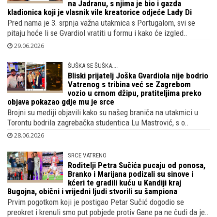
na Jadranu, s njima je bio i gazda
kladionica koji je vlasnik vile kreatorice odjeće Lady Di
Pred nama je 3. srpnja važna utakmica s Portugalom, svi se
pitaju hoće li se Gvardiol vratiti u formu i kako će izgled..
29.06.2026
ŠUŠKA SE ŠUŠKA....
Bliski prijatelj Joška Gvardiola nije bodrio
Vatrenog s tribina već se Zagrebom
vozio u crnom džipu, pratiteljima preko
objava pokazao gdje mu je srce
Brojni su mediji objavili kako su našeg braniča na utakmici u
Torontu bodrila zagrebačka studentica Lu Mastrović, s o..
28.06.2026
SRCE VATRENO
Roditelji Petra Sučića pucaju od ponosa,
Branko i Marijana podizali su sinove i
kćeri te gradili kuću u Kandiji kraj
Bugojna, obični i vrijedni ljudi stvorili su šampiona
Prvim pogotkom koji je postigao Petar Sučić dogodio se
preokret i krenuli smo put pobjede protiv Gane pa ne čudi da je..