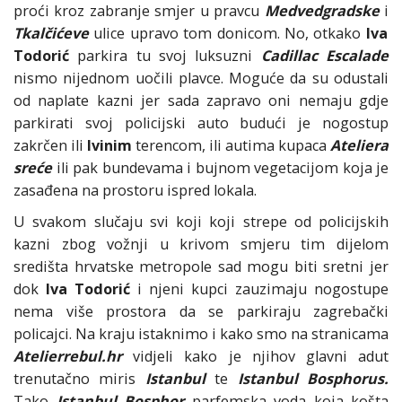
proći kroz zabranje smjer u pravcu
Medvedgradske
i
Tkalčićeve
ulice upravo tom donicom. No, otkako
Iva
Todorić
parkira tu svoj luksuzni
Cadillac Escalade
nismo nijednom uočili plavce. Moguće da su odustali
od naplate kazni jer sada zapravo oni nemaju gdje
parkirati svoj policijski auto budući je nogostup
zakrčen ili
Ivinim
terencom, ili autima kupaca
Ateliera
sreće
ili pak bundevama i bujnom vegetacijom koja je
zasađena na prostoru ispred lokala.
U svakom slučaju svi koji koji strepe od policijskih
kazni zbog vožnji u krivom smjeru tim dijelom
središta hrvatske metropole sad mogu biti sretni jer
dok
Iva Todorić
i njeni kupci zauzimaju nogostupe
nema više prostora da se parkiraju zagrebački
policajci. Na kraju istaknimo i kako smo na stranicama
Atelierrebul.hr
vidjeli kako je njihov glavni adut
trenutačno miris
Istanbul
te
Istanbul Bosphorus.
Tako
Istanbul Bosphor
parfemska voda koja košta