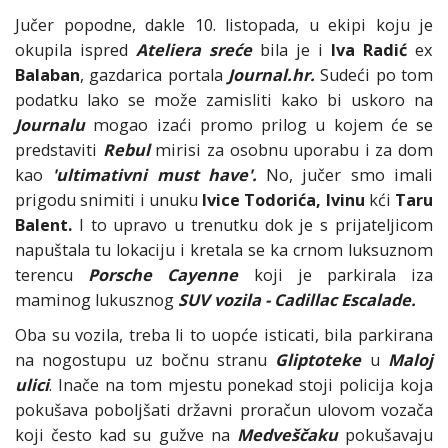
Jučer popodne, dakle 10. listopada, u ekipi koju je
okupila ispred
Ateliera sreće
bila je i
Iva Radić
ex
Balaban
, gazdarica portala
Journal.hr.
Sudeći po tom
podatku lako se može zamisliti kako bi uskoro na
Journalu
mogao izaći promo prilog u kojem će se
predstaviti
Rebul
mirisi za osobnu uporabu i za dom
kao
'ultimativni must have'.
No, jučer smo imali
prigodu snimiti i unuku
Ivice Todorića,
Ivinu
kći
Taru
Balent.
I to upravo u trenutku dok je s prijateljicom
napuštala tu lokaciju i kretala se ka crnom luksuznom
terencu
Porsche Cayenne
koji je parkirala iza
maminog lukusznog
SUV vozila - Cadillac Escalade.
Oba su vozila, treba li to uopće isticati, bila parkirana
na nogostupu uz bočnu stranu
Gliptoteke
u
Maloj
ulici
. Inače na tom mjestu ponekad stoji policija koja
pokušava poboljšati državni proračun ulovom vozača
koji često kad su gužve na
Medveščaku
pokušavaju