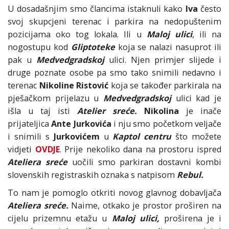
U dosadašnjim smo člancima istaknuli kako
Iva
često
svoj skupcjeni terenac i parkira na nedopuštenim
pozicijama oko tog lokala. Ili u
Maloj ulici
, ili na
nogostupu kod
Gliptoteke
koja se nalazi nasuprot ili
pak u
Medvedgradskoj
ulici. Njen primjer slijede i
druge poznate osobe pa smo tako snimili nedavno i
terenac
Nikoline Ristović
koja se također parkirala na
pješačkom prijelazu u
Medvedgradskoj
ulici kad je
išla u taj isti
Atelier sreće
.
Nikolina
je inače
prijateljica
Ante Jurkovića
i nju smo početkom veljače
i snimili s
Jurkovićem
u
Kaptol centr
u
što možete
vidjeti
OVDJE
. Prije nekoliko dana na prostoru ispred
Ateliera sreće
uočili smo parkiran dostavni kombi
slovenskih registraskih oznaka s natpisom
Rebul.
To nam je pomoglo otkriti novog glavnog dobavljača
Ateliera sreće.
Naime, otkako je prostor proširen na
cijelu prizemnu etažu u
Maloj ulic
i,
proširena je i