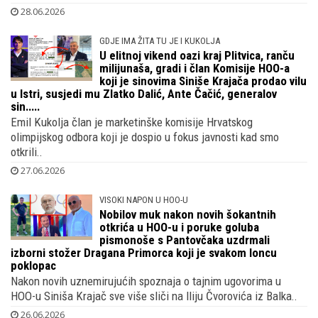
28.06.2026
GDJE IMA ŽITA TU JE I KUKOLJA
U elitnoj vikend oazi kraj Plitvica, ranču
milijunaša, gradi i član Komisije HOO-a
koji je sinovima Siniše Krajača prodao vilu
u Istri, susjedi mu Zlatko Dalić, Ante Čačić, generalov
sin.....
Emil Kukolja član je marketinške komisije Hrvatskog
olimpijskog odbora koji je dospio u fokus javnosti kad smo
otkrili..
27.06.2026
VISOKI NAPON U HOO-U
Nobilov muk nakon novih šokantnih
otkrića u HOO-u i poruke goluba
pismonoše s Pantovčaka uzdrmali
izborni stožer Dragana Primorca koji je svakom loncu
poklopac
Nakon novih uznemirujućih spoznaja o tajnim ugovorima u
HOO-u Siniša Krajač sve više sliči na Iliju Čvorovića iz Balka..
26.06.2026