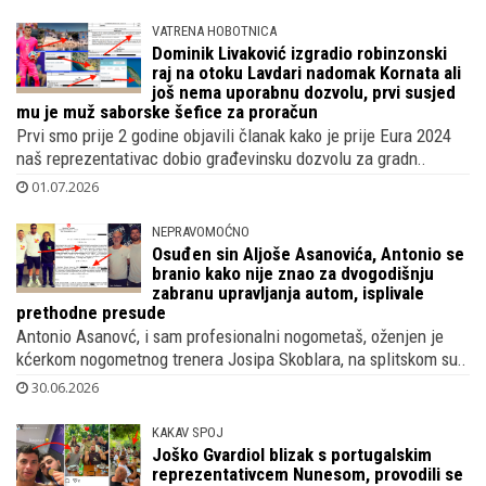
VATRENA HOBOTNICA
Dominik Livaković izgradio robinzonski
raj na otoku Lavdari nadomak Kornata ali
još nema uporabnu dozvolu, prvi susjed
mu je muž saborske šefice za proračun
Prvi smo prije 2 godine objavili članak kako je prije Eura 2024
naš reprezentativac dobio građevinsku dozvolu za gradn..
01.07.2026
NEPRAVOMOĆNO
Osuđen sin Aljoše Asanovića, Antonio se
branio kako nije znao za dvogodišnju
zabranu upravljanja autom, isplivale
prethodne presude
Antonio Asanovć, i sam profesionalni nogometaš, oženjen je
kćerkom nogometnog trenera Josipa Skoblara, na splitskom su..
30.06.2026
KAKAV SPOJ
Joško Gvardiol blizak s portugalskim
reprezentativcem Nunesom, provodili se