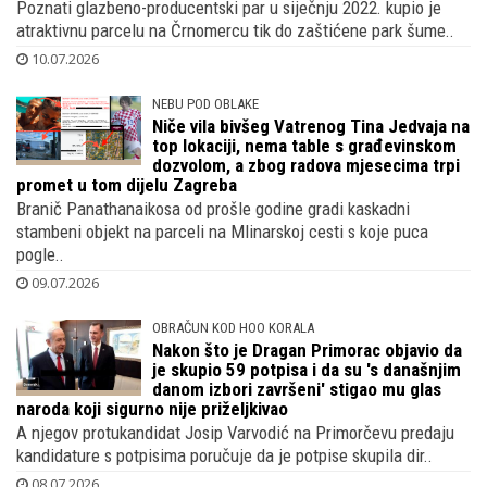
Poznati glazbeno-producentski par u siječnju 2022. kupio je
atraktivnu parcelu na Črnomercu tik do zaštićene park šume..
10.07.2026
NEBU POD OBLAKE
Niče vila bivšeg Vatrenog Tina Jedvaja na
top lokaciji, nema table s građevinskom
dozvolom, a zbog radova mjesecima trpi
promet u tom dijelu Zagreba
Branič Panathanaikosa od prošle godine gradi kaskadni
stambeni objekt na parceli na Mlinarskoj cesti s koje puca
pogle..
09.07.2026
OBRAČUN KOD HOO KORALA
Nakon što je Dragan Primorac objavio da
je skupio 59 potpisa i da su 's današnjim
danom izbori završeni' stigao mu glas
naroda koji sigurno nije priželjkivao
A njegov protukandidat Josip Varvodić na Primorčevu predaju
kandidature s potpisima poručuje da je potpise skupila dir..
08.07.2026