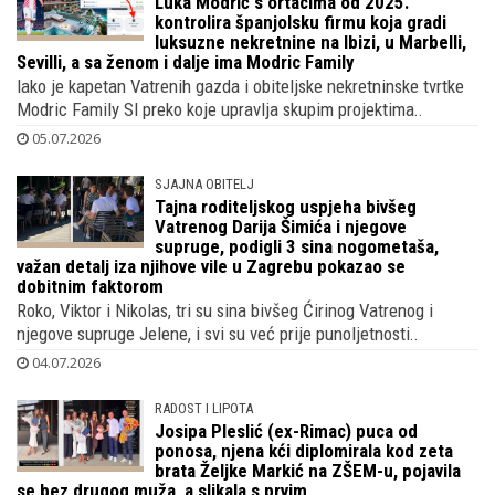
Luka Modrić s ortacima od 2025.
kontrolira španjolsku firmu koja gradi
luksuzne nekretnine na Ibizi, u Marbelli,
Sevilli, a sa ženom i dalje ima Modric Family
Iako je kapetan Vatrenih gazda i obiteljske nekretninske tvrtke
Modric Family Sl preko koje upravlja skupim projektima..
05.07.2026
SJAJNA OBITELJ
Tajna roditeljskog uspjeha bivšeg
Vatrenog Darija Šimića i njegove
supruge, podigli 3 sina nogometaša,
važan detalj iza njihove vile u Zagrebu pokazao se
dobitnim faktorom
Roko, Viktor i Nikolas, tri su sina bivšeg Ćirinog Vatrenog i
njegove supruge Jelene, i svi su već prije punoljetnosti..
04.07.2026
RADOST I LIPOTA
Josipa Pleslić (ex-Rimac) puca od
ponosa, njena kći diplomirala kod zeta
brata Željke Markić na ZŠEM-u, pojavila
se bez drugog muža, a slikala s prvim