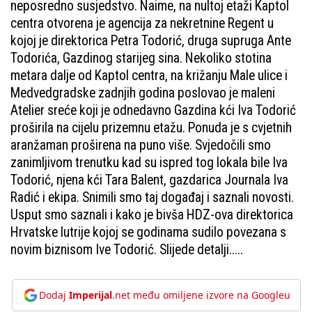
neposredno susjedstvo. Naime, na nultoj etaži Kaptol
centra otvorena je agencija za nekretnine Regent u
kojoj je direktorica Petra Todorić, druga supruga Ante
Todorića, Gazdinog starijeg sina. Nekoliko stotina
metara dalje od Kaptol centra, na križanju Male ulice i
Medvedgradske zadnjih godina poslovao je maleni
Atelier sreće koji je odnedavno Gazdina kći Iva Todorić
proširila na cijelu prizemnu etažu. Ponuda je s cvjetnih
aranžaman proširena na puno više. Svjedočili smo
zanimljivom trenutku kad su ispred tog lokala bile Iva
Todorić, njena kći Tara Balent, gazdarica Journala Iva
Radić i ekipa. Snimili smo taj događaj i saznali novosti.
Usput smo saznali i kako je bivša HDZ-ova direktorica
Hrvatske lutrije kojoj se godinama sudilo povezana s
novim biznisom Ive Todorić. Slijede detalji.....
Dodaj
Imperijal
.net među omiljene izvore na Googleu