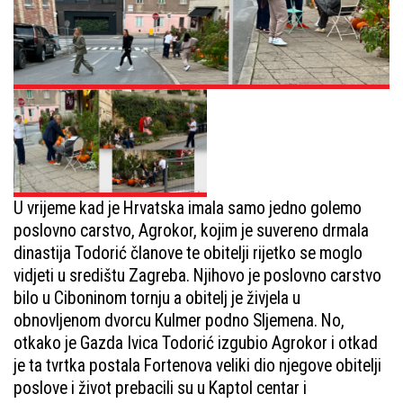
U vrijeme kad je Hrvatska imala samo jedno golemo
poslovno carstvo, Agrokor, kojim je suvereno drmala
dinastija Todorić članove te obitelji rijetko se moglo
vidjeti u središtu Zagreba. Njihovo je poslovno carstvo
bilo u Ciboninom tornju a obitelj je živjela u
obnovljenom dvorcu Kulmer podno Sljemena. No,
otkako je Gazda Ivica Todorić izgubio Agrokor i otkad
je ta tvrtka postala Fortenova veliki dio njegove obitelji
poslove i život prebacili su u Kaptol centar i