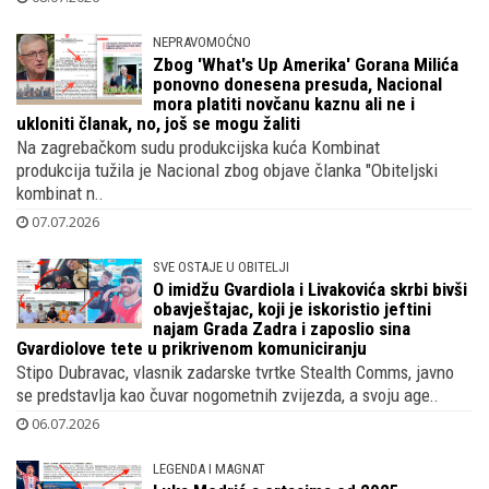
NEPRAVOMOĆNO
Zbog 'What's Up Amerika' Gorana Milića
ponovno donesena presuda, Nacional
mora platiti novčanu kaznu ali ne i
ukloniti članak, no, još se mogu žaliti
Na zagrebačkom sudu produkcijska kuća Kombinat
produkcija tužila je Nacional zbog objave članka "Obiteljski
kombinat n..
07.07.2026
SVE OSTAJE U OBITELJI
O imidžu Gvardiola i Livakovića skrbi bivši
obavještajac, koji je iskoristio jeftini
najam Grada Zadra i zaposlio sina
Gvardiolove tete u prikrivenom komuniciranju
Stipo Dubravac, vlasnik zadarske tvrtke Stealth Comms, javno
se predstavlja kao čuvar nogometnih zvijezda, a svoju age..
06.07.2026
LEGENDA I MAGNAT