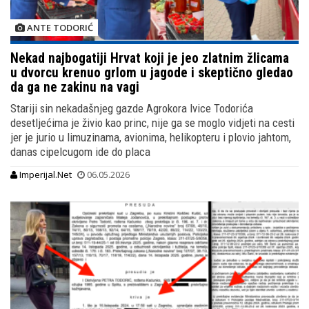
ANTE TODORIĆ
Nekad najbogatiji Hrvat koji je jeo zlatnim žlicama
u dvorcu krenuo grlom u jagode i skeptično gledao
da ga ne zakinu na vagi
Stariji sin nekadašnjeg gazde Agrokora Ivice Todorića
desetljećima je živio kao princ, nije ga se moglo vidjeti na cesti
jer je jurio u limuzinama, avionima, helikopteru i plovio jahtom,
danas cipelcugom ide do placa
Imperijal.Net
06.05.2026