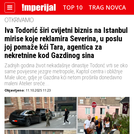
TOP 10
TRAG NOVCA
OTKRIVAMO
DETEKTOR
FOTO SPECIJAL
Iva Todorić širi cvijetni biznis na Istanbul
mirise koje reklamira Severina, u poslu
IMPERIJAL VIDEO
RADAR
joj pomaže kći Tara, agentica za
IMPERIJAL & FREETIME
nekretnine kod Gazdinog sina
Zadnjih godina život nekadašnje dinastije Todorić vrti se oko
IMPERIJALOVE POZNATE FACE
same povijesne jezgre metropole, Kaptol centra i obližnje
Male ulice, gdje je Gazdina kći netom proširila donedavno
maleni Atelier sreće....
Objavljeno:
11.10.2025 11:23