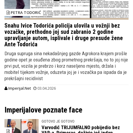
PETRA TODORIĆ
Snahu Ivice Todorića policija ulovila u vožnji bez
vozačke, prethodno joj sud zabranio 2 godine
upravljanje autom, isplivale i druge presude žene
Ante Todorića
Druga supruga sina nekadašnjeg gazde Agrokora krajem prošle
godine opet je osuđena zbog prometnog prekršaja, no to joj nije
prvi put, vozila je prebrzo i korz naseljeno mjesto, držala i
mobitel tijekom vožnje, oduzeta joj je i vozačka pa ispada da je
prekršajni recidivist
Imperijal.Net
03.04.2026
Imperijalove poznate face
GOTOVO JE GOTOVO
Varvodić TRIJUMFALNO pobijedio bez
VAR-a, Primorac doživio još jedan