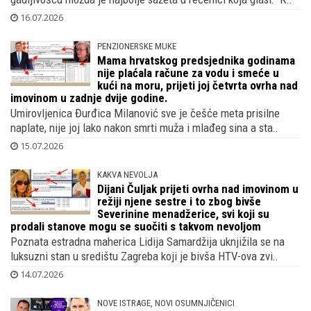
16.07.2026
PENZIONERSKE MUKE
Mama hrvatskog predsjednika godinama
nije plaćala račune za vodu i smeće u
kući na moru, prijeti joj četvrta ovrha nad
imovinom u zadnje dvije godine.
Umirovljenica Đurđica Milanović sve je češće meta prisilne
naplate, nije joj lako nakon smrti muža i mlađeg sina a sta..
15.07.2026
KAKVA NEVOLJA
Dijani Čuljak prijeti ovrha nad imovinom u
režiji njene sestre i to zbog bivše
Severinine menadžerice, svi koji su
prodali stanove mogu se suočiti s takvom nevoljom
Poznata estradna maherica Lidija Samardžija uknjižila se na
luksuzni stan u središtu Zagreba koji je bivša HTV-ova zvi..
14.07.2026
NOVE ISTRAGE, NOVI OSUMNJIČENICI