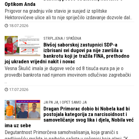
Optikom Anda
Prigovor na gradnju vile stavio je susjed iz splitske
Hektorovićeve ulice ali to nije spriječilo izdavanje dozvole dal..
18.07.2026
STRPLJENA / SPAŠENA
Bivšoj saborskoj zastupnici SDP-a
izbrisani svi dugovi pa nije završila u
bankrotu koji je tražila FINA, prethodno
joj ukraden vrijedni nakit i novac
Vesna Škulić imala je dugove veće od 8 tisuća eura pa je o
provedbi bankrota nad njenom imovinom odlučivao zagrebački
..
17.07.2026
JA PA JA, I OPET SAMO JA
Dragan Primorac dobio bi Nobela kad bi
postojala kategorija za narcisoidnost i
samoveličanje svog lika i djela, Nobila već
ima uz sebe
Degutantnost Primorčeva samohvalisanja, koja graniči s
gadljivošću možda je najbolje sažeta u rečenici koja glasi: “K..