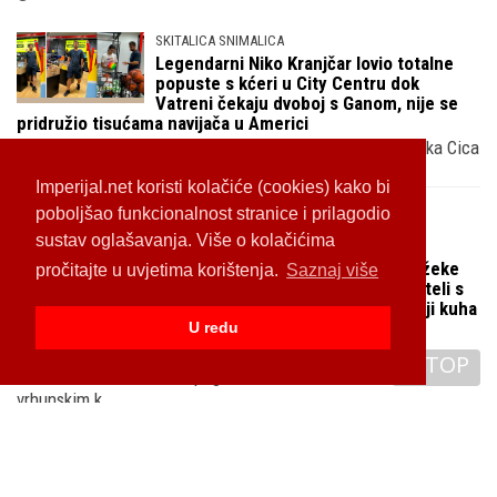
SKITALICA SNIMALICA
Legendarni Niko Kranjčar lovio totalne
popuste s kćeri u City Centru dok
Vatreni čekaju dvoboj s Ganom, nije se
pridružio tisućama navijača u Americi
Bivši nogometni reprezentativac i sin neprežaljenog Zlatka Cica
Kranjčara sa svojom jedinicom Loree posjetio je skoro ..
Imperijal.net koristi kolačiće (cookies) kako bi
25.06.2026
poboljšao funkcionalnost stranice i prilagodio
sustav oglašavanja. Više o kolačićima
NIJE ZA RAJU VEĆ MILIJUNAŠE
U dubrovačkom restoranu Edina Džeke
pročitajte u uvjetima korištenja.
Saznaj više
komad mesa košta 189,90 €, a kokteli s
potpisom 26 €, chef je Bosanac koji kuha
za švedsku kraljevsku obitelj
U redu
Ezza steak & cocktail bar posluje na top lokaciji na
TOP
dubrovačkim Pločama s pogledom na Star Grad, hvale se
vrhunskim k..
25.06.2026
Iza Ante Budimira stoji lijepa mama Janja
koja je sama podigla troje djece nakon