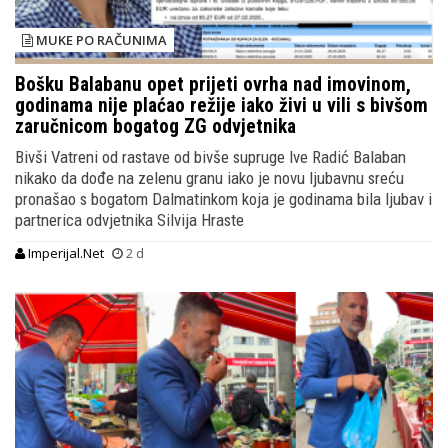
MUKE PO RAČUNIMA
Bošku Balabanu opet prijeti ovrha nad imovinom,
godinama nije plaćao režije iako živi u vili s bivšom
zaručnicom bogatog ZG odvjetnika
Bivši Vatreni od rastave od bivše supruge Ive Radić Balaban
nikako da dođe na zelenu granu iako je novu ljubavnu sreću
pronašao s bogatom Dalmatinkom koja je godinama bila ljubav i
partnerica odvjetnika Silvija Hraste
Imperijal.Net
2 d