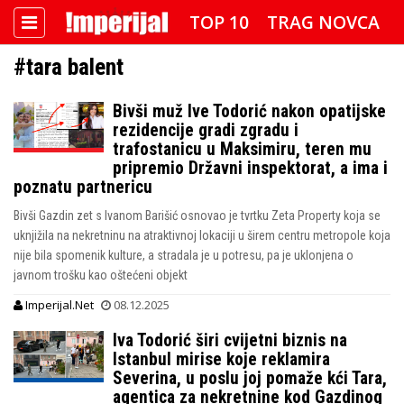
TOP 10
TRAG NOVCA
#tara balent
DETEKTOR
FOTO SPECIJAL
Bivši muž Ive Todorić nakon opatijske
IMPERIJAL VIDEO
RADAR
rezidencije gradi zgradu i
trafostanicu u Maksimiru, teren mu
IMPERIJAL & FREETIME
pripremio Državni inspektorat, a ima i
poznatu partnericu
IMPERIJALOVE POZNATE FACE
Bivši Gazdin zet s Ivanom Barišić osnovao je tvrtku Zeta Property koja se
uknjižila na nekretninu na atraktivnoj lokaciji u širem centru metropole koja
nije bila spomenik kulture, a stradala je u potresu, pa je uklonjena o
javnom trošku kao oštećeni objekt
Imperijal.Net
08.12.2025
Iva Todorić širi cvijetni biznis na
Istanbul mirise koje reklamira
Severina, u poslu joj pomaže kći Tara,
agentica za nekretnine kod Gazdinog