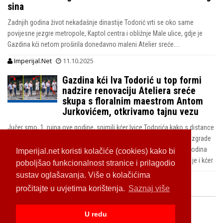
sina
Zadnjih godina život nekadašnje dinastije Todorić vrti se oko same
povijesne jezgre metropole, Kaptol centra i obližnje Male ulice, gdje je
Gazdina kći netom proširila donedavno maleni Atelier sreće....
Imperijal.Net
11.10.2025
Gazdina kći Iva Todorić u top formi
nadzire renovaciju Ateliera sreće
skupa s floralnim maestrom Antom
Jurkovićem, otkrivamo tajnu vezu
Jučer smo, 1. rujna ove godine, snimili kćer Ivice Todorića kako s distance
od nekoliko metara pomno motri na završetak radova u prizemlju zgrade
u zagrebačkoj Maloj ulici 1 gdje posluje cvjećarnica koja zadnjih godina
Imperijal.net koristi kolačiće (cookies) kako bi
ozbiljno prijeti skinuti Sašu Šekoranju s trona, u taj biznis uključila je i kćer
poboljšao funkcionalnost stranice i prilagodio
sustav oglašavanja. Više o kolačićima
Imperijal.Net
02.09.2025
pročitajte u uvjetima korištenja.
Saznaj više
U redu