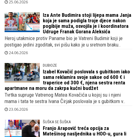
25.06.2026
Iza Ante Budimira stoji lijepa mama Janja
koja je sama podigla troje djece nakon
pogibije muža, osvojila je i koordinatora
Udruge Franak Gorana Aleksića
Heroj utakmice protiv Paname bio je Vatreni Budimir koji je
postigao jedini zgoditak, svi pišu kako je u sretnom braku..
24.06.2026
DUBIOZE
Izabel Kovačić poslovala s gubitkom iako
sama reklamira svoje sakoe od 600 € i
traperice od 300 €, njena sestra renta
apartmane na moru da zakrpa kućni budžet
Tvrtka supruge Vatrenog Matea Kovačića u kojoj su i njeni
mama i tata te sestra Ivana Čirjak poslovala je s gubitkom v..
23.06.2026
ŠUŠKA SE ŠUŠKA
Franjo Arapović treća opcija za
Matešinog nasljednika u HOO-u, gura li