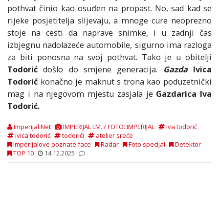
pothvat činio kao osuđen na propast. No, sad kad se
rijeke posjetitelja slijevaju, a mnoge cure neoprezno
stoje na cesti da naprave snimke, i u zadnji čas
izbjegnu nadolazeće automobile, sigurno ima razloga
za biti ponosna na svoj pothvat. Tako je u obitelji
Todorić
došlo do smjene generacija.
Gazda
Ivica
Todorić
konačno je maknut s trona kao poduzetnički
mag i na njegovom mjestu zasjala je
Gazdarica Iva
Todorić.
Imperijal.Net
IMPERIJAL I.M. / FOTO: IMPERIJAL
iva todorić
ivica todorić
todorići
atelier sreće
Imperijalove poznate face
Radar
Foto specijal
Detektor
TOP 10
14.12.2025