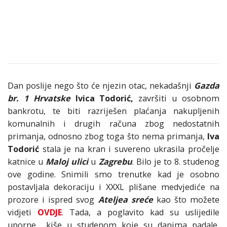
Dan poslije nego što će njezin otac, nekadašnji
Gazda
br. 1
Hrvatske
Ivica Todorić,
završiti u osobnom
bankrotu, te biti razriješen plaćanja nakupljenih
komunalnih i drugih računa zbog nedostatnih
primanja, odnosno zbog toga što nema primanja,
Iva
Todorić
stala je na kran i suvereno ukrasila pročelje
katnice u
Maloj ulici
u
Zagrebu
. Bilo je to 8. studenog
ove godine. Snimili smo trenutke kad je osobno
postavljala dekoraciju i XXXL plišane medvjediće na
prozore i ispred svog
Ateljea sreće
kao što možete
vidjeti
OVDJE
. Tada, a poglavito kad su uslijedile
uporne kiše u studenom koje su danima padale,