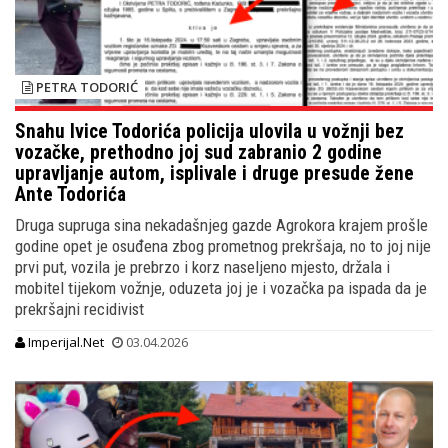
PETRA TODORIĆ
Snahu Ivice Todorića policija ulovila u vožnji bez
vozačke, prethodno joj sud zabranio 2 godine
upravljanje autom, isplivale i druge presude žene
Ante Todorića
Druga supruga sina nekadašnjeg gazde Agrokora krajem prošle
godine opet je osuđena zbog prometnog prekršaja, no to joj nije
prvi put, vozila je prebrzo i korz naseljeno mjesto, držala i
mobitel tijekom vožnje, oduzeta joj je i vozačka pa ispada da je
prekršajni recidivist
Imperijal.Net
03.04.2026