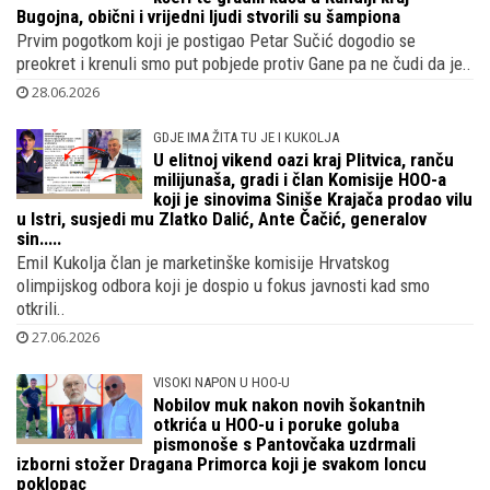
Bugojna, obični i vrijedni ljudi stvorili su šampiona
Prvim pogotkom koji je postigao Petar Sučić dogodio se
preokret i krenuli smo put pobjede protiv Gane pa ne čudi da je..
28.06.2026
GDJE IMA ŽITA TU JE I KUKOLJA
U elitnoj vikend oazi kraj Plitvica, ranču
milijunaša, gradi i član Komisije HOO-a
koji je sinovima Siniše Krajača prodao vilu
u Istri, susjedi mu Zlatko Dalić, Ante Čačić, generalov
sin.....
Emil Kukolja član je marketinške komisije Hrvatskog
olimpijskog odbora koji je dospio u fokus javnosti kad smo
otkrili..
27.06.2026
VISOKI NAPON U HOO-U
Nobilov muk nakon novih šokantnih
otkrića u HOO-u i poruke goluba
pismonoše s Pantovčaka uzdrmali
izborni stožer Dragana Primorca koji je svakom loncu
poklopac