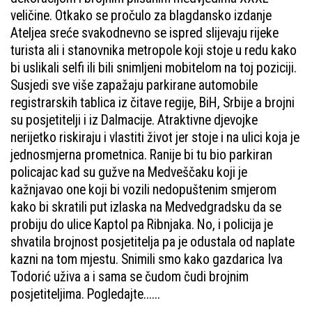
veličine. Otkako se pročulo za blagdansko izdanje
Ateljea sreće svakodnevno se ispred slijevaju rijeke
turista ali i stanovnika metropole koji stoje u redu kako
bi uslikali selfi ili bili snimljeni mobitelom na toj poziciji.
Susjedi sve više zapažaju parkirane automobile
registrarskih tablica iz čitave regije, BiH, Srbije a brojni
su posjetitelji i iz Dalmacije. Atraktivne djevojke
nerijetko riskiraju i vlastiti život jer stoje i na ulici koja je
jednosmjerna prometnica. Ranije bi tu bio parkiran
policajac kad su gužve na Medveščaku koji je
kažnjavao one koji bi vozili nedopuštenim smjerom
kako bi skratili put izlaska na Medvedgradsku da se
probiju do ulice Kaptol pa Ribnjaka. No, i policija je
shvatila brojnost posjetitelja pa je odustala od naplate
kazni na tom mjestu. Snimili smo kako gazdarica Iva
Todorić uživa a i sama se čudom čudi brojnim
posjetiteljima. Pogledajte......