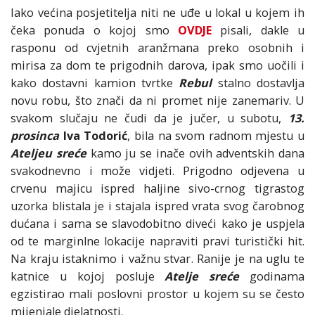
Iako većina posjetitelja niti ne uđe u lokal u kojem ih
čeka ponuda o kojoj smo
OVDJE
pisali, dakle u
rasponu od cvjetnih aranžmana preko osobnih i
mirisa za dom te prigodnih darova, ipak smo uočili i
kako dostavni kamion tvrtke
Rebul
stalno dostavlja
novu robu, što znači da ni promet nije zanemariv. U
svakom slučaju ne čudi da je jučer, u subotu,
13.
prosinca
Iva Todorić
, bila na svom radnom mjestu u
Ateljeu sreće
kamo ju se inače ovih adventskih dana
svakodnevno i može vidjeti. Prigodno odjevena u
crvenu majicu ispred haljine sivo-crnog tigrastog
uzorka blistala je i stajala ispred vrata svog čarobnog
dućana i sama se slavodobitno diveći kako je uspjela
od te marginlne lokacije napraviti pravi turistički hit.
Na kraju istaknimo i važnu stvar. Ranije je na uglu te
katnice u kojoj posluje
Atelje sreće
godinama
egzistirao mali poslovni prostor u kojem su se često
mijenjale djelatnosti.