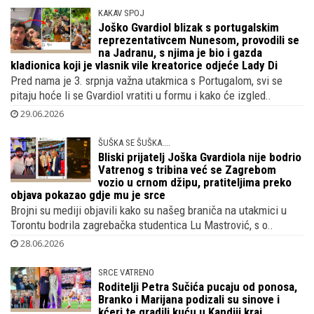
KAKAV SPOJ
Joško Gvardiol blizak s portugalskim
reprezentativcem Nunesom, provodili se
na Jadranu, s njima je bio i gazda
kladionica koji je vlasnik vile kreatorice odjeće Lady Di
Pred nama je 3. srpnja važna utakmica s Portugalom, svi se
pitaju hoće li se Gvardiol vratiti u formu i kako će izgled..
29.06.2026
ŠUŠKA SE ŠUŠKA....
Bliski prijatelj Joška Gvardiola nije bodrio
Vatrenog s tribina već se Zagrebom
vozio u crnom džipu, pratiteljima preko
objava pokazao gdje mu je srce
Brojni su mediji objavili kako su našeg braniča na utakmici u
Torontu bodrila zagrebačka studentica Lu Mastrović, s o..
28.06.2026
SRCE VATRENO
Roditelji Petra Sučića pucaju od ponosa,
Branko i Marijana podizali su sinove i
kćeri te gradili kuću u Kandiji kraj