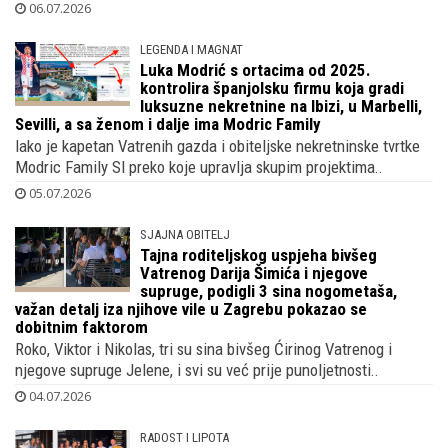
06.07.2026
LEGENDA I MAGNAT
Luka Modrić s ortacima od 2025.
kontrolira španjolsku firmu koja gradi
luksuzne nekretnine na Ibizi, u Marbelli,
Sevilli, a sa ženom i dalje ima Modric Family
Iako je kapetan Vatrenih gazda i obiteljske nekretninske tvrtke
Modric Family Sl preko koje upravlja skupim projektima..
05.07.2026
SJAJNA OBITELJ
Tajna roditeljskog uspjeha bivšeg
Vatrenog Darija Šimića i njegove
supruge, podigli 3 sina nogometaša,
važan detalj iza njihove vile u Zagrebu pokazao se
dobitnim faktorom
Roko, Viktor i Nikolas, tri su sina bivšeg Ćirinog Vatrenog i
njegove supruge Jelene, i svi su već prije punoljetnosti..
04.07.2026
RADOST I LIPOTA