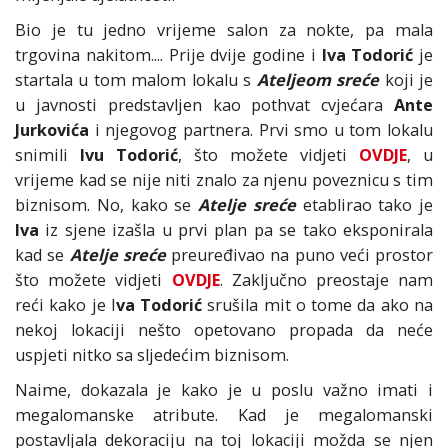
Bio je tu jedno vrijeme salon za nokte, pa mala
trgovina nakitom.... Prije dvije godine i
Iva Todorić
je
startala u tom malom lokalu s
Ateljeom sreće
koji je
u javnosti predstavljen kao pothvat cvjećara
Ante
Jurkovića
i njegovog partnera. Prvi smo u tom lokalu
snimili
Ivu Todorić
, što možete vidjeti
OVDJE
, u
vrijeme kad se nije niti znalo za njenu poveznicu s tim
biznisom. No, kako se
Atelje sreće
etablirao tako je
Iva
iz sjene izašla u prvi plan pa se tako eksponirala
kad se
Atelje sreće
preuređivao na puno veći prostor
što možete vidjeti
OVDJE
. Zaključno preostaje nam
reći kako je I
va Todorić
srušila mit o tome da ako na
nekoj lokaciji nešto opetovano propada da neće
uspjeti nitko sa sljedećim biznisom.
Naime, dokazala je kako je u poslu važno imati i
megalomanske atribute. Kad je megalomanski
postavljala dekoraciju na toj lokaciji možda se njen