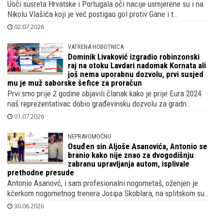
Uoči susreta Hrvatske i Portugala oči nacije usmjerene su i na
Nikolu Vlašića koji je već postigao gol protiv Gane i t..
02.07.2026
VATRENA HOBOTNICA
Dominik Livaković izgradio robinzonski
raj na otoku Lavdari nadomak Kornata ali
još nema uporabnu dozvolu, prvi susjed
mu je muž saborske šefice za proračun
Prvi smo prije 2 godine objavili članak kako je prije Eura 2024
naš reprezentativac dobio građevinsku dozvolu za gradn..
01.07.2026
NEPRAVOMOĆNO
Osuđen sin Aljoše Asanovića, Antonio se
branio kako nije znao za dvogodišnju
zabranu upravljanja autom, isplivale
prethodne presude
Antonio Asanovć, i sam profesionalni nogometaš, oženjen je
kćerkom nogometnog trenera Josipa Skoblara, na splitskom su..
30.06.2026