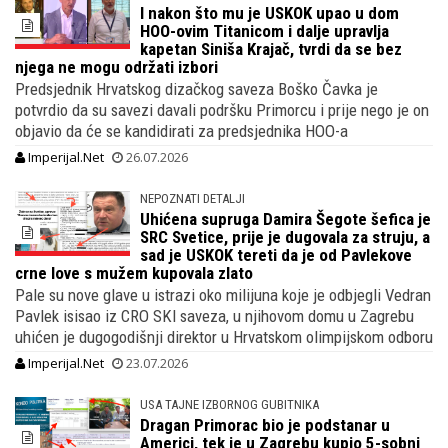
I nakon što mu je USKOK upao u dom
HOO-ovim Titanicom i dalje upravlja
kapetan Siniša Krajač, tvrdi da se bez
njega ne mogu održati izbori
Predsjednik Hrvatskog dizačkog saveza Boško Čavka je
potvrdio da su savezi davali podršku Primorcu i prije nego je on
objavio da će se kandidirati za predsjednika HOO-a
Imperijal.Net
26.07.2026
NEPOZNATI DETALJI
Uhićena supruga Damira Šegote šefica je
SRC Svetice, prije je dugovala za struju, a
sad je USKOK tereti da je od Pavlekove
crne love s mužem kupovala zlato
Pale su nove glave u istrazi oko milijuna koje je odbjegli Vedran
Pavlek isisao iz CRO SKI saveza, u njihovom domu u Zagrebu
uhićen je dugogodišnji direktor u Hrvatskom olimpijskom odboru
Imperijal.Net
23.07.2026
USA TAJNE IZBORNOG GUBITNIKA
Dragan Primorac bio je podstanar u
Americi, tek je u Zagrebu kupio 5-sobni