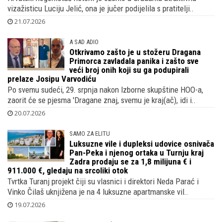
vizažisticu Luciju Jelić, ona je jučer podijelila s pratitelji..
21.07.2026
A SAD ADIO
Otkrivamo zašto je u stožeru Dragana
Primorca zavladala panika i zašto sve
veći broj onih koji su ga podupirali
prelaze Josipu Varvodiću
Po svemu sudeći, 29. srpnja nakon Izborne skupštine HOO-a,
zaorit će se pjesma 'Dragane znaj, svemu je kraj(ač), idi i..
20.07.2026
SAMO ZA ELITU
Luksuzne vile i dupleksi udovice osnivača
Pan-Peka i njenog ortaka u Turnju kraj
Zadra prodaju se za 1,8 milijuna € i
911.000 €, gledaju na srcoliki otok
Tvrtka Turanj projekt čiji su vlasnici i direktori Neda Parać i
Vinko Čilaš uknjižena je na 4 luksuzne apartmanske vil..
19.07.2026