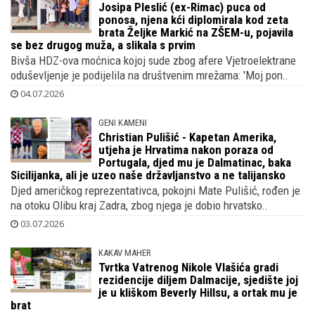
Josipa Pleslić (ex-Rimac) puca od
ponosa, njena kći diplomirala kod zeta
brata Željke Markić na ZŠEM-u, pojavila
se bez drugog muža, a slikala s prvim
Bivša HDZ-ova moćnica kojoj sude zbog afere Vjetroelektrane
oduševljenje je podijelila na društvenim mrežama: 'Moj pon..
04.07.2026
GENI KAMENI
Christian Pulišić - Kapetan Amerika,
utjeha je Hrvatima nakon poraza od
Portugala, djed mu je Dalmatinac, baka
Sicilijanka, ali je uzeo naše državljanstvo a ne talijansko
Djed američkog reprezentativca, pokojni Mate Pulišić, rođen je
na otoku Olibu kraj Zadra, zbog njega je dobio hrvatsko..
03.07.2026
KAKAV MAHER
Tvrtka Vatrenog Nikole Vlašića gradi
rezidencije diljem Dalmacije, sjedište joj
je u kliškom Beverly Hillsu, a ortak mu je
brat