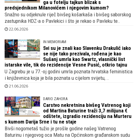
ga u fotelju tajkun blizak s
predsjednikom Milanovićem i njegovim kumom?
Snažno su odjeknule riječ bivšeg košarkaša i bivšeg saborskog
zastupnika HDZ-a o Pavlekici i što je rekao o Pavleku te..
22.06.2026
IN MEMORIAM
Svi su je znali kao Slavenku Drakulić iako
se nije tako prezivala, rođena je kao
Sušanj umrla kao Swartz, vlasnički list
istarske vile, tik do rezidencije Vesne Pusić, otkrio tajnu
U Zagrebu je u 77.-oj godini umrla poznata hrvatska feministica
i književnica koja je bila poznata u cijelom svijetu, ..
21.06.2026
DARIO ZAHORA
Carstvo nekretnina bivšeg Vatrenog koji
od Martina Baturine traži 3,7 milijuna €
odštete, izgradio rezidenciju na Murteru
s kumom Darija Srne i tu ne staje
Bivši nogometaš tužio je prošle godine našeg Vatrenog
Baturinu i njegovog oca Matu na Općinskom građanskom sudu