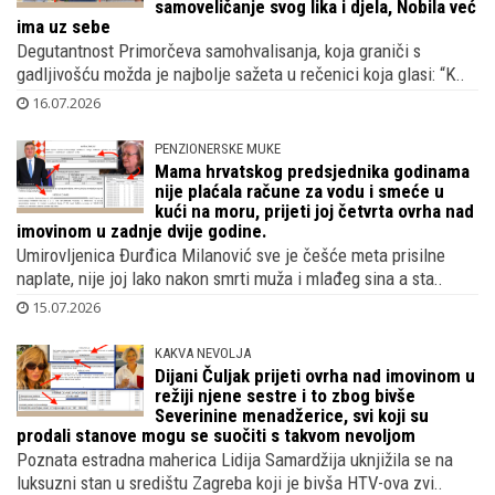
samoveličanje svog lika i djela, Nobila već
ima uz sebe
Degutantnost Primorčeva samohvalisanja, koja graniči s
gadljivošću možda je najbolje sažeta u rečenici koja glasi: “K..
16.07.2026
PENZIONERSKE MUKE
Mama hrvatskog predsjednika godinama
nije plaćala račune za vodu i smeće u
kući na moru, prijeti joj četvrta ovrha nad
imovinom u zadnje dvije godine.
Umirovljenica Đurđica Milanović sve je češće meta prisilne
naplate, nije joj lako nakon smrti muža i mlađeg sina a sta..
15.07.2026
KAKVA NEVOLJA
Dijani Čuljak prijeti ovrha nad imovinom u
režiji njene sestre i to zbog bivše
Severinine menadžerice, svi koji su
prodali stanove mogu se suočiti s takvom nevoljom
Poznata estradna maherica Lidija Samardžija uknjižila se na
luksuzni stan u središtu Zagreba koji je bivša HTV-ova zvi..