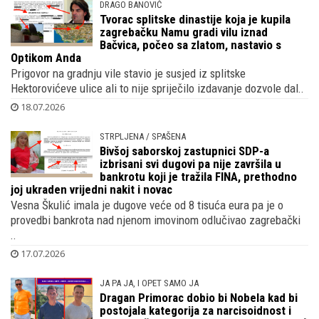
DRAGO BANOVIĆ
Tvorac splitske dinastije koja je kupila
zagrebačku Namu gradi vilu iznad
Bačvica, počeo sa zlatom, nastavio s
Optikom Anda
Prigovor na gradnju vile stavio je susjed iz splitske
Hektorovićeve ulice ali to nije spriječilo izdavanje dozvole dal..
18.07.2026
STRPLJENA / SPAŠENA
Bivšoj saborskoj zastupnici SDP-a
izbrisani svi dugovi pa nije završila u
bankrotu koji je tražila FINA, prethodno
joj ukraden vrijedni nakit i novac
Vesna Škulić imala je dugove veće od 8 tisuća eura pa je o
provedbi bankrota nad njenom imovinom odlučivao zagrebački
..
17.07.2026
JA PA JA, I OPET SAMO JA
Dragan Primorac dobio bi Nobela kad bi
postojala kategorija za narcisoidnost i