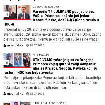
GOTOVO JE GOTOVO
Varvodić TRIJUMFALNO pobijedio bez
VAR-a, Primorac doživio još jedan
izborni fijasko, doKRAJ(A)Čeno rasulo u
HOO-u
Imperijal je još 20. srpnja ove godine objavio da će se, po
svemu sudeći, 29. srpnja nakon Izborne skupštine HOO-a, zaorit
pjesma 'Dragane znaj, svemu je kraj(ač), idi i više se ne vraćaj'
Imperijal.Net
29.07.2026
NO PASARÁN
OTKRIVAMO zašto je glas za Dragana
Primorca kojeg gura 'đavolji odvjetnik'
glas za Krajača, Šegotu, Pavleka koji su
rasturili HOO kao beba zvečku
Postavlja se pitanje kako Primorac, koji se kiti perjem branitelja
u Domovinskom ratu može biti s Nobilom, za kojeg su, reći će
neki, pokojni Račan ili Linić ultradesničari
Imperijal.Net
28.07.2026
S NOBILOM JE SVE POČELO