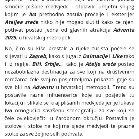
smočile plišane medvjede i otplavile umjetni snijeg
kojim je
Iva
prethodno zasula pročelje i eksterijer
Ateljea sreće
nitko nije mogao slutiti kako će njen
pothvat postati jedna od glavnih atrakcija
Adventa
2025.
u hrvatskoj metropoli.
No, čim su kiše prestale a rijeke turista počele se
slijevati u
Zagreb,
kako s juga iz
Dalmacije
i
Like
tako
i iz regije,
BiH, Srbije..
.. tako je
Atelje sreće
postao
nezabobilazna destinacija za sve koji na društvenim
mrežama žele svojim posjetiteljima prikazati gdje su
sve bili na
Adventu
u hrvatskoj metropoli. Trend su
postavile razne influencerice koje su posjetile tu
lokaciju i slikale se kraj plišanih medvjeda jer je lukava
Iva
omogućila savršenu scenografiju za sve koji se
žele ovjekovječiti u čarobnom okružju. Postavila je
stolove i stolce na kojima sjede medvjedi te prazne
stolce za sve željne selfi pothvata.