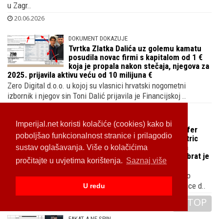
u Zagr..
20.06.2026
DOKUMENT DOKAZUJE
Tvrtka Zlatka Dalića uz golemu kamatu
posudila novac firmi s kapitalom od 1 €
koja je propala nakon stečaja, njegova za
2025. prijavila aktivu veću od 10 milijuna €
Zero Digital d.o.o. u kojoj su vlasnici hrvatski nogometni
izbornik i njegov sin Toni Dalić prijavila je Financijskoj ..
19.06.2026
Imperijal.net koristi kolačiće (cookies) kako bi
VEZE VATRENIH I ZMAJEVA: Transfer
poboljšao funkcionalnost stranice i prilagodio
Vatrenog Luke Sučića odradio je stric
bivšeg BiH reprezentativca Kenana
sustav oglašavanja. Više o kolačićima
Kodre, zastupa i igrače Hajduka, a brat je
pročitajte u uvjetima korištenja.
Saznaj više
bivšeg be-ha selektora
Uoči okršaja BiH reprezentacije i Švicarske otkrivamo što
povezuje hrvatsku i susjednu reprezentaciju osim činjenice d..
U redu
18.06.2026
TOP
FAKAT A NE SPIN