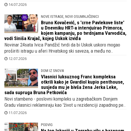
14.07.2026
NOVE ISTRAGE, NOVI OSUMNJIČENICI
Bruno Kovačević, s 'crne Pavlekove liste'
u Dnevniku HRT-a intervjuirao Primorca,
kojem kampanju, po tvrdnjama Varvodića,
vodi Siniša Krajač, kojeg Uskok izviđa
Novinar 24sata Ivica Pandžić tvrdi da bi Uskok uskoro mogao
proširiti istragu u aferi Hrvatskog ski saveza, a među no..
12.07.2026
DOM IZ SNOVA
Vlasnici luksuznog Franc kompleksa
otkrili kako je Gvardiol kupio penthouse,
susjeda mu je bivša žena Jerka Leke,
sada supruga Bruna Petkovića
Novi stambeno - poslovni kompleks u zagrebačkom Donjem
Gradu vlasnici reklamiraju kao 'život u rezidenciji zapadnog pe..
11.07.2026
PODVIG
Na top lokaciji u Zagrebu vilu s bazenom