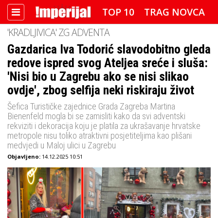
TOP 10
TRAG NOVCA
'KRADLJIVICA' ZG ADVENTA
DETEKTOR
FOTO SPECIJAL
Gazdarica Iva Todorić slavodobitno gleda
redove ispred svog Ateljea sreće i sluša:
IMPERIJAL VIDEO
RADAR
'Nisi bio u Zagrebu ako se nisi slikao
IMPERIJAL & FREETIME
ovdje', zbog selfija neki riskiraju život
Šefica Turističke zajednice Grada Zagreba Martina
IMPERIJALOVE POZNATE FACE
Bienenfeld mogla bi se zamisliti kako da svi adventski
rekviziti i dekoracija koju je platila za ukrašavanje hrvatske
metropole nisu toliko atraktivni posjetiteljima kao plišani
medvjedi u Maloj ulici u Zagrebu
Objavljeno:
14.12.2025 10:51