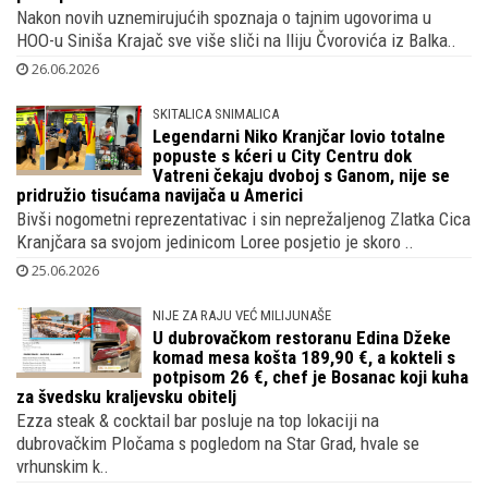
Nakon novih uznemirujućih spoznaja o tajnim ugovorima u
HOO-u Siniša Krajač sve više sliči na Iliju Čvorovića iz Balka..
26.06.2026
SKITALICA SNIMALICA
Legendarni Niko Kranjčar lovio totalne
popuste s kćeri u City Centru dok
Vatreni čekaju dvoboj s Ganom, nije se
pridružio tisućama navijača u Americi
Bivši nogometni reprezentativac i sin neprežaljenog Zlatka Cica
Kranjčara sa svojom jedinicom Loree posjetio je skoro ..
25.06.2026
NIJE ZA RAJU VEĆ MILIJUNAŠE
U dubrovačkom restoranu Edina Džeke
komad mesa košta 189,90 €, a kokteli s
potpisom 26 €, chef je Bosanac koji kuha
za švedsku kraljevsku obitelj
Ezza steak & cocktail bar posluje na top lokaciji na
dubrovačkim Pločama s pogledom na Star Grad, hvale se
vrhunskim k..