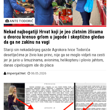
ANTE TODORIĆ
Nekad najbogatiji Hrvat koji je jeo zlatnim žlicama
u dvorcu krenuo grlom u jagode i skeptično gledao
da ga ne zakinu na vagi
Stariji sin nekadašnjeg gazde Agrokora Ivice Todorića
desetljećima je živio kao princ, nije ga se moglo vidjeti na cesti
jer je jurio u limuzinama, avionima, helikopteru i plovio jahtom,
danas cipelcugom ide do placa
Imperijal.Net
06.05.2026