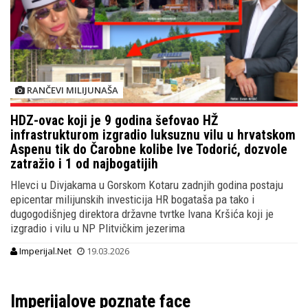
RANČEVI MILIJUNAŠA
HDZ-ovac koji je 9 godina šefovao HŽ
infrastrukturom izgradio luksuznu vilu u hrvatskom
Aspenu tik do Čarobne kolibe Ive Todorić, dozvole
zatražio i 1 od najbogatijih
Hlevci u Divjakama u Gorskom Kotaru zadnjih godina postaju
epicentar milijunskih investicija HR bogataša pa tako i
dugogodišnjeg direktora državne tvrtke Ivana Kršića koji je
izgradio i vilu u NP Plitvičkim jezerima
Imperijal.Net
19.03.2026
Imperijalove poznate face