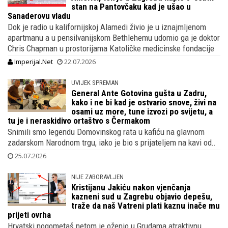
stan na Pantovčaku kad je ušao u
Sanaderovu vladu
Dok je radio u kalifornijskoj Alamedi živio je u iznajmljenom
apartmanu a u pensilvanijskom Bethlehemu udomio ga je doktor
Chris Chapman u prostorijama Katoličke medicinske fondacije
Imperijal.Net
22.07.2026
UVIJEK SPREMAN
General Ante Gotovina gušta u Zadru,
kako i ne bi kad je ostvario snove, živi na
osami uz more, tune izvozi po svijetu, a
tu je i neraskidivo ortaštvo s Čermakom
Snimili smo legendu Domovinskog rata u kafiću na glavnom
zadarskom Narodnom trgu, iako je bio s prijateljem na kavi od..
25.07.2026
NIJE ZABORAVLJEN
Kristijanu Jakiću nakon vjenčanja
kazneni sud u Zagrebu objavio depešu,
traže da naš Vatreni plati kaznu inače mu
prijeti ovrha
Hrvatski nogometaš netom je oženio u Grudama atraktivnu