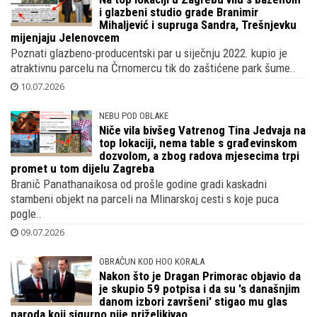
i glazbeni studio grade Branimir
Mihaljević i supruga Sandra, Trešnjevku
mijenjaju Jelenovcem
Poznati glazbeno-producentski par u siječnju 2022. kupio je
atraktivnu parcelu na Črnomercu tik do zaštićene park šume..
10.07.2026
NEBU POD OBLAKE
Niče vila bivšeg Vatrenog Tina Jedvaja na
top lokaciji, nema table s građevinskom
dozvolom, a zbog radova mjesecima trpi
promet u tom dijelu Zagreba
Branič Panathanaikosa od prošle godine gradi kaskadni
stambeni objekt na parceli na Mlinarskoj cesti s koje puca
pogle..
09.07.2026
OBRAČUN KOD HOO KORALA
Nakon što je Dragan Primorac objavio da
je skupio 59 potpisa i da su 's današnjim
danom izbori završeni' stigao mu glas
naroda koji sigurno nije priželjkivao