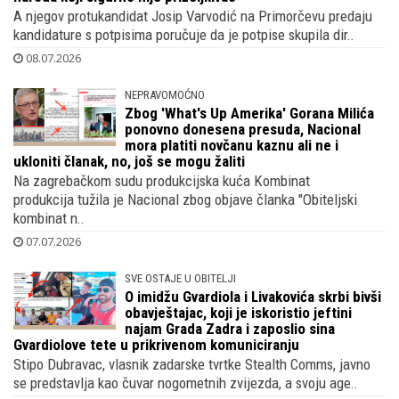
A njegov protukandidat Josip Varvodić na Primorčevu predaju
kandidature s potpisima poručuje da je potpise skupila dir..
08.07.2026
NEPRAVOMOĆNO
Zbog 'What's Up Amerika' Gorana Milića
ponovno donesena presuda, Nacional
mora platiti novčanu kaznu ali ne i
ukloniti članak, no, još se mogu žaliti
Na zagrebačkom sudu produkcijska kuća Kombinat
produkcija tužila je Nacional zbog objave članka "Obiteljski
kombinat n..
07.07.2026
SVE OSTAJE U OBITELJI
O imidžu Gvardiola i Livakovića skrbi bivši
obavještajac, koji je iskoristio jeftini
najam Grada Zadra i zaposlio sina
Gvardiolove tete u prikrivenom komuniciranju
Stipo Dubravac, vlasnik zadarske tvrtke Stealth Comms, javno
se predstavlja kao čuvar nogometnih zvijezda, a svoju age..