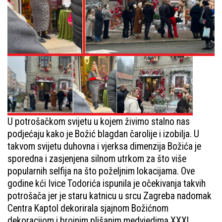
U potrošačkom svijetu u kojem živimo stalno nas
podjećaju kako je Božić blagdan čarolije i izobilja. U
takvom svijetu duhovna i vjerksa dimenzija Božića je
sporedna i zasjenjena silnom utrkom za što više
popularnih selfija na što poželjnim lokacijama. Ove
godine kći Ivice Todorića ispunila je očekivanja takvih
potrošača jer je staru katnicu u srcu Zagreba nadomak
Centra Kaptol dekorirala sjajnom Božićnom
dekoracijom i brojnim plišanim medvjedima XXXL