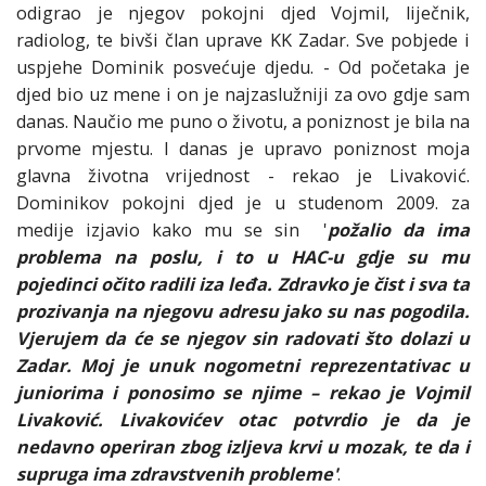
odigrao je njegov pokojni djed Vojmil, liječnik,
radiolog, te bivši član uprave KK Zadar. Sve pobjede i
uspjehe Dominik posvećuje djedu. - Od početaka je
djed bio uz mene i on je najzaslužniji za ovo gdje sam
danas. Naučio me puno o životu, a poniznost je bila na
prvome mjestu. I danas je upravo poniznost moja
glavna životna vrijednost - rekao je Livaković.
Dominikov pokojni djed je u studenom 2009. za
medije izjavio kako mu se sin '
požalio da ima
problema na poslu, i to u HAC-u gdje su mu
pojedinci očito radili iza leđa. Zdravko je čist i sva ta
prozivanja na njegovu adresu jako su nas pogodila.
Vjerujem da će se njegov sin radovati što dolazi u
Zadar. Moj je unuk nogometni reprezentativac u
juniorima i ponosimo se njime – rekao je Vojmil
Livaković. Livakovićev otac potvrdio je da je
nedavno operiran zbog izljeva krvi u mozak, te da i
supruga ima zdravstvenih probleme'
.