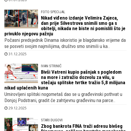
metr..
01.01.2026
FOTO SPECIJAL
Nikad viđeno izdanje Velimira Zajeca,
dan prije Silvestrova snimili smo ga s
obitelji, nikada ne biste ni pomislili što je
privuklo njegovu pažnju
Počasni predsjednik Dinama iskoristio je blagdansko vrijeme da
se posveti svojim najmilijima, društvo smo snimili u ka..
31.12.2025
IVAN STRINIĆ
Bivši Vatreni kupio pašnjak s pogledom
na more i zatražio dozvolu za vilu, u
stečaju splitske tvrtke tražio 5,8 milijuna
nikad uplaćenih kuna
Umirovljeni splitski nogometaš dao se u građevinski pothvat u
Donjoj Podstrani, gradit će zahtjevnu građevinu na parce..
29.12.2025
STARI DUGOVI