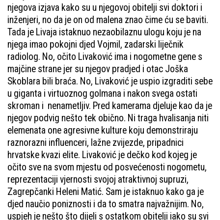
njegova izjava kako su u njegovoj obitelji svi doktori i
inženjeri, no da je on od malena znao čime ću se baviti.
Tada je Livaja istaknuo nezaobilaznu ulogu koju je na
njega imao pokojni djed Vojmil, zadarski liječnik
radiolog. No, očito Livaković ima i nogometne gene s
majčine strane jer su njegov pradjed i otac Joška
Skoblara bili braća. No, Livaković je uspio izgraditi sebe
u giganta i virtuoznog golmana i nakon svega ostati
skroman i nenametljiv. Pred kamerama djeluje kao da je
njegov podvig nešto tek obično. Ni traga hvalisanja niti
elemenata one agresivne kulture koju demonstriraju
raznorazni influenceri, lažne zvijezde, pripadnici
hrvatske kvazi elite. Livaković je dečko kod kojeg je
očito sve na svom mjestu od posvećenosti nogometu,
reprezentaciji vjernosti svojoj atraktivnoj supruzi,
Zagrepčanki Heleni Matić. Sam je istaknuo kako ga je
djed naučio poniznosti i da to smatra najvažnijim. No,
uspjeh je nešto što dijeli s ostatkom obitelji iako su svi