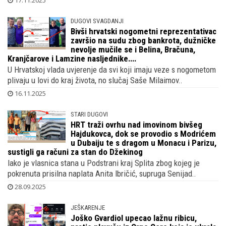
Roberto Alviž osnovao je tvrtku Rube Primošten preko koje
gradi velebnu nekretninu na jadranskom biseru, no, iako je t..
17.11.2025
DUGOVI SVAGDANJI
Bivši hrvatski nogometni reprezentativac
završio na sudu zbog bankrota, dužničke
nevolje mučile se i Belina, Bračuna,
Kranjčarove i Lamzine nasljednike....
U Hrvatskoj vlada uvjerenje da svi koji imaju veze s nogometom
plivaju u lovi do kraj života, no slučaj Saše Milaimov..
16.11.2025
STARI DUGOVI
HRT traži ovrhu nad imovinom bivšeg
Hajdukovca, dok se provodio s Modrićem
u Dubaiju te s dragom u Monacu i Parizu,
sustigli ga računi za stan do Džekinog
Iako je vlasnica stana u Podstrani kraj Splita zbog kojeg je
pokrenuta prisilna naplata Anita Ibričić, supruga Senijad..
28.09.2025