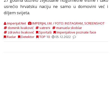
27 godina doživio zvjezdane nogometne visine i tako
usrećio hrvatsku naciju ne samo u domovini već i
diljem svijeta.
Imperijal.Net
IMPERIJAL I.M. / FOTO: INSTAGRAM, SCREENSHOT
dominik livaković
vatreni
manuela skoblar
zdravko livaković
Sportaši
Imperijalove poznate face
Radar
Detektor
TOP 10
05.12.2022