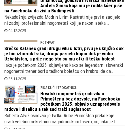
Zbog bankrota FINA traži adresu bivšeg
Dinamovca, golišava hrvatska manekenka
Anđela Šimac koja mu je rodila kćer piše
na Facebooku da živi u Budimpešti
Nekadašnja zvijezda Modrih Lirim Kastrati nije prvi a zacijelo
ni zadnji profesionalni nogometaš koji je nakon isteka ..
04.12.2025
POTHVAT
Srečko Katanec gradi drugu vilu u Istri,
prvu je uknjižio dok je bio izbornik Iraka,
drugu parcelu kupio dok je vodio
Uzbekistan, a prije nego što su mu otkrili tešku bolest
Iako je početkom 2025. objavljeno kako se legendarni slovenski
nogometni trener bori s teškom bolešću on hrabro ide da..
26.11.2025
ZIDA KUĆU TROKATNICU
Hrvatski nogometaš gradi vilu u
Primoštenu bez dozvole, na Facebooku
početkom 2025. objavio uznapredovale
radove i dizalicu a tek sad traži suglasnost