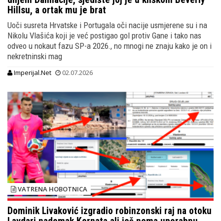
Hillsu, a ortak mu je brat
Uoči susreta Hrvatske i Portugala oči nacije usmjerene su i na
Nikolu Vlašića koji je već postigao gol protiv Gane i tako nas
odveo u nokaut fazu SP-a 2026., no mnogi ne znaju kako je on i
nekretninski mag
Imperijal.Net
02.07.2026
VATRENA HOBOTNICA
Dominik Livaković izgradio robinzonski raj na otoku