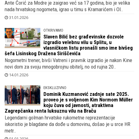
nema imovinu, pozvani vjerovnici
Ante Ćorić za Modre je zaigrao već sa 17 godina, bio je velika
nada hrvatskog nogometa, igrao u timu s Kramarićem i Ol..
31.01.2026
OTKRIVAMO
Slaven Bilić bez građevinske dozvole
izgradio velebnu vilu u Splitu, u
vlasničkom listu pronašli smo ime bivšeg
šefa Lisinskog Dražena Siriščevića
Nogometni trener, bivši Vatreni i pravnik izgradio je nakon Kine
novi dom za svoju mnogobrojnu obitelj, no od rujna 20..
14.01.2026
EKSKLUZIVNO
Dominik Kuzmanović zadnje sate 2025.
proveo je s voljenom Kim Normom Müller
koju čuva od javnosti, atraktivna
Zagrepčanka renta luksuznu vilu na Braču
Legendarni golman hrvatske rukometne reprezentacije
iskoristio je blagdane da dođe u domovinu, došao je u srce HR