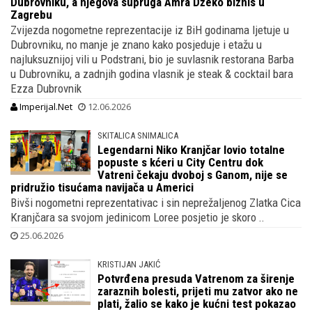
Dubrovniku, a njegova supruga Amra Džeko biznis u
Zagrebu
Zvijezda nogometne reprezentacije iz BiH godinama ljetuje u
Dubrovniku, no manje je znano kako posjeduje i etažu u
najluksuznijoj vili u Podstrani, bio je suvlasnik restorana Barba
u Dubrovniku, a zadnjih godina vlasnik je steak & cocktail bara
Ezza Dubrovnik
Imperijal.Net
12.06.2026
SKITALICA SNIMALICA
Legendarni Niko Kranjčar lovio totalne
popuste s kćeri u City Centru dok
Vatreni čekaju dvoboj s Ganom, nije se
pridružio tisućama navijača u Americi
Bivši nogometni reprezentativac i sin neprežaljenog Zlatka Cica
Kranjčara sa svojom jedinicom Loree posjetio je skoro ..
25.06.2026
KRISTIJAN JAKIĆ
Potvrđena presuda Vatrenom za širenje
zaraznih bolesti, prijeti mu zatvor ako ne
plati, žalio se kako je kućni test pokazao