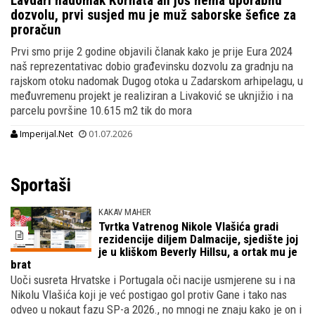
Lavdari nadomak Kornata ali još nema uporabnu
dozvolu, prvi susjed mu je muž saborske šefice za
proračun
Prvi smo prije 2 godine objavili članak kako je prije Eura 2024
naš reprezentativac dobio građevinsku dozvolu za gradnju na
rajskom otoku nadomak Dugog otoka u Zadarskom arhipelagu, u
međuvremenu projekt je realiziran a Livaković se uknjižio i na
parcelu površine 10.615 m2 tik do mora
Imperijal.Net
01.07.2026
Sportaši
KAKAV MAHER
Tvrtka Vatrenog Nikole Vlašića gradi
rezidencije diljem Dalmacije, sjedište joj
je u kliškom Beverly Hillsu, a ortak mu je
brat
Uoči susreta Hrvatske i Portugala oči nacije usmjerene su i na
Nikolu Vlašića koji je već postigao gol protiv Gane i tako nas
odveo u nokaut fazu SP-a 2026., no mnogi ne znaju kako je on i