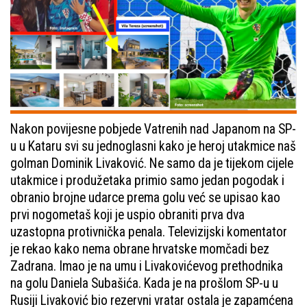
Nakon povijesne pobjede Vatrenih nad Japanom na SP-
u u Kataru svi su jednoglasni kako je heroj utakmice naš
golman Dominik Livaković. Ne samo da je tijekom cijele
utakmice i produžetaka primio samo jedan pogodak i
obranio brojne udarce prema golu već se upisao kao
prvi nogometaš koji je uspio obraniti prva dva
uzastopna protivnička penala. Televizijski komentator
je rekao kako nema obrane hrvatske momčadi bez
Zadrana. Imao je na umu i Livakovićevog prethodnika
na golu Daniela Subašića. Kada je na prošlom SP-u u
Rusiji Livaković bio rezervni vratar ostala je zapamćena