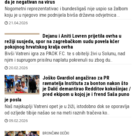
da je negativan na virus
Nogometni reprezentativac i bundesligaš nije uspio sa žalbom
koju je u njegovo ime podnijela bivša državna odvjetnica ..
21.04.2026
Dejanu i Aniti Lovren prijetila ovrha u
režiji susjeda, spor na zagrebačkom
sudu povela kćer pokojnog hrvatskog
kralja ovrha
Bivši Vatreni igra za PAOK F.C. te s obitelji živi u Solunu, nad
njim i suprugom prisilnu naplatu pokrenuli su zbog du..
20.02.2026
Joško Gvardiol angažirao za PR
ravnatelja Instituta za bonton nakon što
je Dalić demantirao Redditov kokošinjac /
pred ekipom u kojoj je i frend Saša puno
je posla
Naš najskuplji Vatreni opet je u žiži, istodobno dok se oporavlja
od ozljede tibije našao se na meti raznih tračeva ko..
09.02.2026