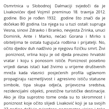
Osmrtnica u Slobodnoj Dalmaciji svjedoči da je
Livakovićev djed Vojmil preminuo 18. travnja 2012.
godine. Bio je rođen 1932. godine što znači da je
dočekao 80 godina. Iza njega su u tuzi ostali: supruga
Vesna, sinovi Zdravko i Branko, nevjesta Zrinka, unuci
Dominik, Ante i Marko, nećaci Gorana i Mirko s
obiteljima te ostala tugujuća rodbina i prijatelji. No,
očito djedov duh nadživio je njegovu fizičku smrt. Živi
poniznost, vrlina koju je od djeda preuzeo hrvatski
vratar i koju s ponosom ističe. Poniznost posebno
vrijedi danas istaći kad živimo u vrijeme društvenih
mreža kada vlasnici posjećenih profila uglavnom
propagiraju razmetljivost i agresivno ističu statusne
simbole, tipa skupa odjeća, prijevozna sredstva,
rezidencijalni objekti, prestižne turističke destinacije.
Ako je išta suprotno tome onda su to skromnost i
poniznost koje očito slijedi Livaković koji je sa svojih