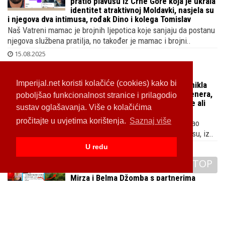
JEŠKARENJE
Joško Gvardiol upecao lažnu ribicu,
pratio plavušu iz Crne Gore koja je ukrala
identitet atraktivnoj Moldavki, nasjela su
i njegova dva intimusa, rođak Dino i kolega Tomislav
Naš Vatreni mamac je brojnih ljepotica koje sanjaju da postanu
njegova službena pratilja, no također je mamac i brojni..
15.08.2025
Imperijal.net koristi kolačiće (cookies) kako bi
poboljšao funkcionalnost stranice i prilagodio
TURISTIČKI BIZNIS
sustav oglašavanja. Više o kolačićima
Luksuzna istarska vila s bazenom nikla
pročitajte u uvjetima korištenja.
Saznaj više
na oranici slavnog nogometnog trenera,
tek mu izdana izmjena građevinske ali
Elvis Scoria već profitira preko Bookinga
U redu
Poznati Puljanin koji je nakon karijere nogometaša prešao
TOP
među nogometne trenere okušao se i u turističkom biznisu, iz..
13.08.2025
TURBO POTHVAT
Mirza i Belma Džomba s partnerima
grade 4 urbane vile u Istri, dobili su
kredit od 1,7 milijuna € pa založili