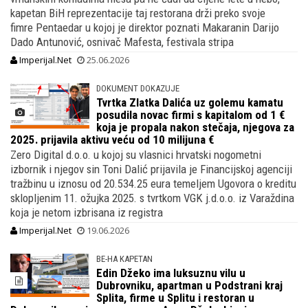
kapetan BiH reprezentacije taj restorana drži preko svoje
fimre Pentaedar u kojoj je direktor poznati Makaranin Darijo
Dado Antunović, osnivač Mafesta, festivala stripa
Imperijal.Net
25.06.2026
DOKUMENT DOKAZUJE
Tvrtka Zlatka Dalića uz golemu kamatu
posudila novac firmi s kapitalom od 1 €
koja je propala nakon stečaja, njegova za
2025. prijavila aktivu veću od 10 milijuna €
Zero Digital d.o.o. u kojoj su vlasnici hrvatski nogometni
izbornik i njegov sin Toni Dalić prijavila je Financijskoj agenciji
tražbinu u iznosu od 20.534.25 eura temeljem Ugovora o kreditu
sklopljenim 11. ožujka 2025. s tvrtkom VGK j.d.o.o. iz Varaždina
koja je netom izbrisana iz registra
Imperijal.Net
19.06.2026
BE-HA KAPETAN
Edin Džeko ima luksuznu vilu u
Dubrovniku, apartman u Podstrani kraj
Splita, firme u Splitu i restoran u