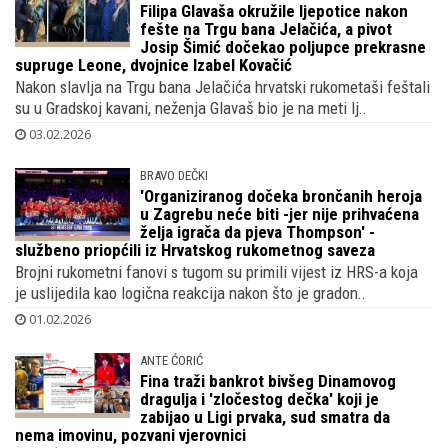
BRONČANI DEČKI
Filipa Glavaša okružile ljepotice nakon
fešte na Trgu bana Jelačića, a pivot
Josip Šimić dočekao poljupce prekrasne
supruge Leone, dvojnice Izabel Kovačić
Nakon slavlja na Trgu bana Jelačića hrvatski rukometaši feštali
su u Gradskoj kavani, neženja Glavaš bio je na meti lj..
03.02.2026
BRAVO DEČKI
'Organiziranog dočeka brončanih heroja
u Zagrebu neće biti -jer nije prihvaćena
želja igrača da pjeva Thompson' -
službeno priopćili iz Hrvatskog rukometnog saveza
Brojni rukometni fanovi s tugom su primili vijest iz HRS-a koja
je uslijedila kao logična reakcija nakon što je gradon..
01.02.2026
ANTE ĆORIĆ
Fina traži bankrot bivšeg Dinamovog
dragulja i 'zločestog dečka' koji je
zabijao u Ligi prvaka, sud smatra da