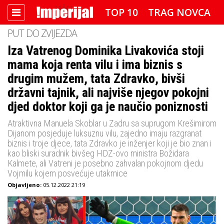
TOP 10
TRAG NOVCA
PUT DO ZVIJEZDA
DETEKTOR
FOTO SPECIJAL
Iza Vatrenog Dominika Livakovića stoji
mama koja renta vilu i ima biznis s
IMPERIJAL VIDEO
RADAR
drugim mužem, tata Zdravko, bivši
IMPERIJAL & FREETIME
državni tajnik, ali najviše njegov pokojni
djed doktor koji ga je naučio poniznosti
IMPERIJALOVE POZNATE FACE
Atraktivna Manuela Skoblar u Zadru sa suprugom Krešimirom
Dijanom posjeduje luksuznu vilu, zajedno imaju razgranat
biznis i troje djece, tata Zdravko je inženjer koji je bio znan i
kao bliski suradnik bivšeg HDZ-ovo ministra Božidara
Kalmete, ali Vatreni je posebno zahvalan pokojnom djedu
Vojmilu kojem posvećuje utakmice
Objavljeno:
05.12.2022 21:19