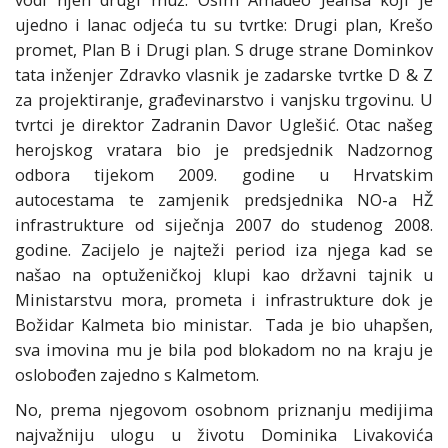
vodi njen drugi muž. Osim Amadeo Jeansa koji je
ujedno i lanac odjeća tu su tvrtke: Drugi plan, Krešo
promet, Plan B i Drugi plan. S druge strane Dominkov
tata inženjer Zdravko vlasnik je zadarske tvrtke D & Z
za projektiranje, građevinarstvo i vanjsku trgovinu. U
tvrtci je direktor Zadranin Davor Uglešić. Otac našeg
herojskog vratara bio je predsjednik Nadzornog
odbora tijekom 2009. godine u Hrvatskim
autocestama te zamjenik predsjednika NO-a HŽ
infrastrukture od siječnja 2007 do studenog 2008.
godine. Zacijelo je najteži period iza njega kad se
našao na optuženičkoj klupi kao državni tajnik u
Ministarstvu mora, prometa i infrastrukture dok je
Božidar Kalmeta bio ministar. Tada je bio uhapšen,
sva imovina mu je bila pod blokadom no na kraju je
oslobođen zajedno s Kalmetom.
No, prema njegovom osobnom priznanju medijima
najvažniju ulogu u životu Dominika Livakovića