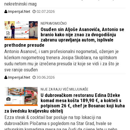
nekretninski mag
Imperijal.Net
02.07.2026
NEPRAVOMOĆNO
Osuđen sin Aljoše Asanovića, Antonio se
branio kako nije znao za dvogodišnju
zabranu upravljanja autom, isplivale
prethodne presude
Antonio Asanovć, i sam profesionalni nogometaš, oženjen je
kćerkom nogometnog trenera Josipa Skoblara, na splitskom
sudu netom mu je izrečena presuda iz koje se vidi i za što je
sve ranije osuđen
Imperijal.Net
30.06.2026
NIJE ZA RAJU VEĆ MILIJUNAŠE
U dubrovačkom restoranu Edina Džeke
komad mesa košta 189,90 €, a kokteli s
potpisom 26 €, chef je Bosanac koji kuha
za švedsku kraljevsku obitelj
Ezza steak & cocktail bar posluje na top lokaciji na
dubrovačkim Pločama s pogledom na Star Grad, hvale se
vrhunskim komadima mesa pa ne čudi da cijene lete u nebo,