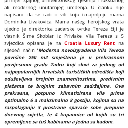
primjer sjajnog arhitektonskog rješenja i luksuznog
ali modernog unutarnjeg uređenja. U članku nije
napisano da se radi o vili koju iznajmljuje mama
Dominika Livakovića. Mama našeg herojskog vrata
ujedno je direktorica zadarske tvrtke Tereza čiji je
vlasnik Šime Skoblar iz Privlake. Vila Tereza s 5
zvjezdica opisana je na
Croatia Luxury Rent
na
sljedeći način: '
Moderna novoizgrađena Vila Tereza
površine 250 m2 smještena je u prekrasnom
povijesnom gradu Zadru koji slovi za jednog od
najpopularnijih hrvatskih turističkih odredišta koji
oduševljava brojnim znamenitostima, predivnim
plažama te brojnim zabavnim sadržajima. Ova
prekrasna, potpuno klimatizirana vila prima
optimalno 6 a maksimalno 8 gostiju, kojima su na
raspolaganju 3 prostrane spavaće sobe prepune
dnevnog svjetla, te 4 kupaonice od kojih su tri
opremljene sa tuš kabinama a jedna sa kadom.