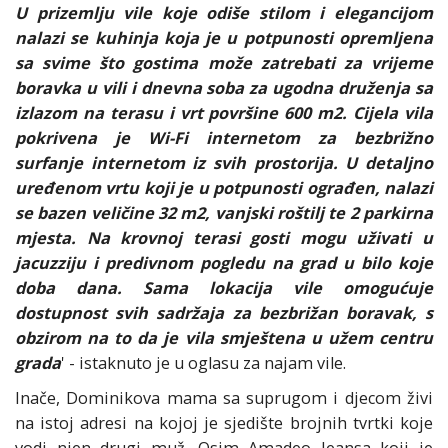
U prizemlju vile koje odiše stilom i elegancijom
nalazi se kuhinja koja je u potpunosti opremljena
sa svime što gostima može zatrebati za vrijeme
boravka u vili i dnevna soba za ugodna druženja sa
izlazom na terasu i vrt površine 600 m2. Cijela vila
pokrivena je Wi-Fi internetom za bezbrižno
surfanje internetom iz svih prostorija. U detaljno
uređenom vrtu koji je u potpunosti ograđen, nalazi
se bazen veličine 32 m2, vanjski roštilj te 2 parkirna
mjesta. Na krovnoj terasi gosti mogu uživati u
jacuzziju i predivnom pogledu na grad u bilo koje
doba dana. Sama lokacija vile omogućuje
dostupnost svih sadržaja za bezbrižan boravak, s
obzirom na to da je vila smještena u užem centru
grada
' - istaknuto je u oglasu za najam vile.
Inače, Dominikova mama sa suprugom i djecom živi
na istoj adresi na kojoj je sjedište brojnih tvrtki koje