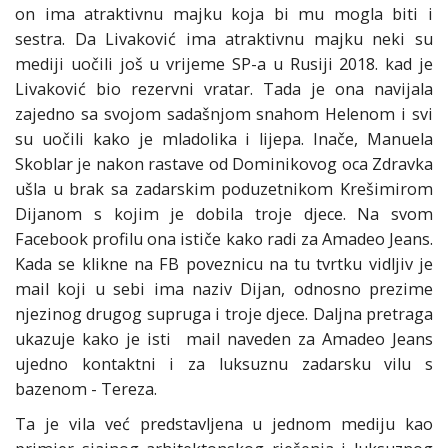
on ima atraktivnu majku koja bi mu mogla biti i
sestra. Da Livaković ima atraktivnu majku neki su
mediji uočili još u vrijeme SP-a u Rusiji 2018. kad je
Livaković bio rezervni vratar. Tada je ona navijala
zajedno sa svojom sadašnjom snahom Helenom i svi
su uočili kako je mladolika i lijepa. Inače, Manuela
Skoblar je nakon rastave od Dominikovog oca Zdravka
ušla u brak sa zadarskim poduzetnikom Krešimirom
Dijanom s kojim je dobila troje djece. Na svom
Facebook profilu ona ističe kako radi za Amadeo Jeans.
Kada se klikne na FB poveznicu na tu tvrtku vidljiv je
mail koji u sebi ima naziv Dijan, odnosno prezime
njezinog drugog supruga i troje djece. Daljna pretraga
ukazuje kako je isti mail naveden za Amadeo Jeans
ujedno kontaktni i za luksuznu zadarsku vilu s
bazenom - Tereza.
Ta je vila već predstavljena u jednom mediju kao