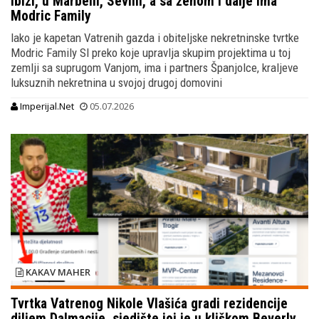
Ibizi, u Marbelli, Sevilli, a sa ženom i dalje ima
Modric Family
Iako je kapetan Vatrenih gazda i obiteljske nekretninske tvrtke
Modric Family Sl preko koje upravlja skupim projektima u toj
zemlji sa suprugom Vanjom, ima i partners Španjolce, kraljeve
luksuznih nekretnina u svojoj drugoj domovini
Imperijal.Net
05.07.2026
KAKAV MAHER
Tvrtka Vatrenog Nikole Vlašića gradi rezidencije
diljem Dalmacije, sjedište joj je u kliškom Beverly