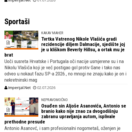
Imperijal.Net
01.07.2026
Sportaši
KAKAV MAHER
Tvrtka Vatrenog Nikole Vlašića gradi
rezidencije diljem Dalmacije, sjedište joj
je u kliškom Beverly Hillsu, a ortak mu je
brat
Uoči susreta Hrvatske i Portugala oči nacije usmjerene su i na
Nikolu Vlašića koji je već postigao gol protiv Gane i tako nas
odveo u nokaut fazu SP-a 2026., no mnogi ne znaju kako je on i
nekretninski mag
Imperijal.Net
02.07.2026
NEPRAVOMOĆNO
Osuđen sin Aljoše Asanovića, Antonio se
branio kako nije znao za dvogodišnju
zabranu upravljanja autom, isplivale
prethodne presude
Antonio Asanovć, i sam profesionalni nogometaš, oženjen je