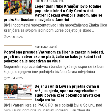
SKITALICA SNIMALICA
Legendarni Niko Kranjčar lovio totalne
popuste s kćeri u City Centru dok
Vatreni čekaju dvoboj s Ganom, nije se
pridružio tisućama navijača u Americi
Bivši nogometni reprezentativac i sin neprežaljenog Zlatka Cica
Kranjčara sa svojom jedinicom Loree posjetio je skoro ..
25.06.2026
KRISTIJAN JAKIĆ
Potvrđena presuda Vatrenom za širenje zaraznih bolesti,
prijeti mu zatvor ako ne plati, žalio se kako je kućni test
pokazao da je negativan na virus
Nogometni reprezentativac i bundesligaš nije uspio sa žalbom
koju je u njegovo ime podnijela bivša državna odvjetnica ..
21.04.2026
Dejanu i Aniti Lovren prijetila ovrha u
režiji susjeda, spor na zagrebačkom
sudu povela kćer pokojnog hrvatskog
kralja ovrha
Bivši Vatreni igra za PAOK F.C. te s obitelji živi u Solunu, nad
njim i suprugom prisilnu naplatu pokrenuli su zbog du..