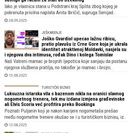
STARI DUGOVI
HRT traži ovrhu nad imovinom bivšeg
Hajdukovca, dok se provodio s Modrićem
u Dubaiju te s dragom u Monacu i Parizu,
sustigli ga računi za stan do Džekinog
Iako je vlasnica stana u Podstrani kraj Splita zbog kojeg je
pokrenuta prisilna naplata Anita Ibričić, supruga Senijad..
28.09.2025
JEŠKARENJE
Joško Gvardiol upecao lažnu ribicu,
pratio plavušu iz Crne Gore koja je ukrala
identitet atraktivnoj Moldavki, nasjela su
i njegova dva intimusa, rođak Dino i kolega Tomislav
Naš Vatreni mamac je brojnih ljepotica koje sanjaju da postanu
njegova službena pratilja, no također je mamac i brojni..
15.08.2025
TURISTIČKI BIZNIS
Luksuzna istarska vila s bazenom nikla
na oranici slavnog nogometnog trenera,
tek mu izdana izmjena građevinske ali