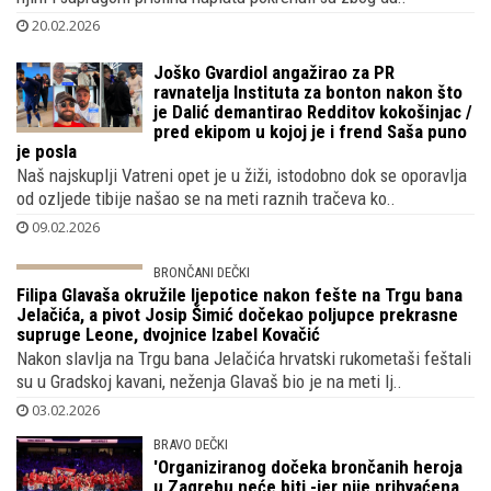
20.02.2026
Joško Gvardiol angažirao za PR
ravnatelja Instituta za bonton nakon što
je Dalić demantirao Redditov kokošinjac /
pred ekipom u kojoj je i frend Saša puno
je posla
Naš najskuplji Vatreni opet je u žiži, istodobno dok se oporavlja
od ozljede tibije našao se na meti raznih tračeva ko..
09.02.2026
BRONČANI DEČKI
Filipa Glavaša okružile ljepotice nakon
fešte na Trgu bana Jelačića, a pivot
Josip Šimić dočekao poljupce prekrasne
supruge Leone, dvojnice Izabel Kovačić
Nakon slavlja na Trgu bana Jelačića hrvatski rukometaši feštali
su u Gradskoj kavani, neženja Glavaš bio je na meti lj..
03.02.2026
BRAVO DEČKI