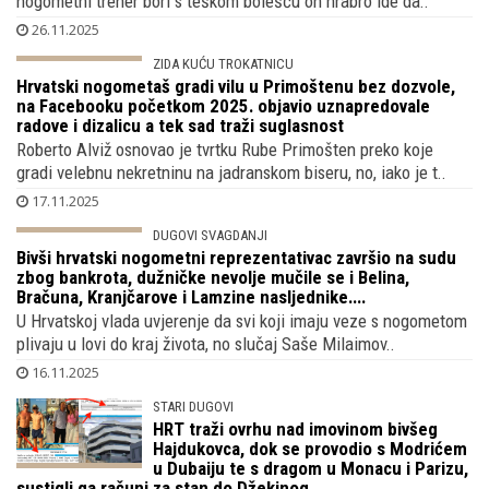
Uzbekistan, a prije nego što su mu otkrili tešku bolest
Iako je početkom 2025. objavljeno kako se legendarni slovenski
nogometni trener bori s teškom bolešću on hrabro ide da..
26.11.2025
ZIDA KUĆU TROKATNICU
Hrvatski nogometaš gradi vilu u Primoštenu bez dozvole,
na Facebooku početkom 2025. objavio uznapredovale
radove i dizalicu a tek sad traži suglasnost
Roberto Alviž osnovao je tvrtku Rube Primošten preko koje
gradi velebnu nekretninu na jadranskom biseru, no, iako je t..
17.11.2025
DUGOVI SVAGDANJI
Bivši hrvatski nogometni reprezentativac
završio na sudu zbog bankrota, dužničke
nevolje mučile se i Belina, Bračuna,
Kranjčarove i Lamzine nasljednike....
U Hrvatskoj vlada uvjerenje da svi koji imaju veze s nogometom
plivaju u lovi do kraj života, no slučaj Saše Milaimov..
16.11.2025