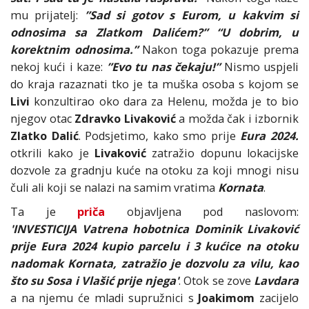
mu prijatelj:
”Sad si gotov s Eurom, u kakvim si
odnosima sa Zlatkom Dalićem?” “U dobrim, u
korektnim odnosima.”
Nakon toga pokazuje prema
nekoj kući i kaze:
”Evo tu nas čekaju!”
Nismo uspjeli
do kraja razaznati tko je ta muška osoba s kojom se
Livi
konzultirao oko dara za Helenu, možda je to bio
njegov otac
Zdravko Livaković
a možda čak i izbornik
Zlatko Dalić
. Podsjetimo, kako smo prije
Eura 2024.
otkrili kako je
Livaković
zatražio dopunu lokacijske
dozvole za gradnju kuće na otoku za koji mnogi nisu
čuli ali koji se nalazi na samim vratima
Kornata
.
Ta je
priča
objavljena pod naslovom:
'INVESTICIJA Vatrena hobotnica Dominik Livaković
prije Eura 2024 kupio parcelu i 3 kućice na otoku
nadomak Kornata, zatražio je dozvolu za vilu, kao
što su Sosa i Vlašić prije njega'
. Otok se zove
Lavdara
a na njemu će mladi supružnici s
Joakimom
zacijelo