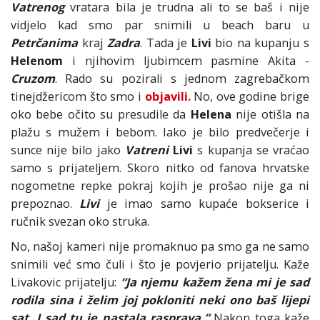
Vatrenog
vratara bila je trudna ali to se baš i nije
vidjelo kad smo par snimili u beach baru u
Petrčanima
kraj
Zadra
. Tada je
Livi
bio na kupanju s
Helenom
i njihovim ljubimcem pasmine Akita -
Cruzom
. Rado su pozirali s jednom zagrebačkom
tinejdžericom što smo i
objavili.
No, ove godine brige
oko bebe očito su presudile da
Helena
nije otišla na
plažu s mužem i bebom. Iako je bilo predvečerje i
sunce nije bilo jako
Vatreni
Livi
s kupanja se vraćao
samo s prijateljem. Skoro nitko od fanova hrvatske
nogometne repke pokraj kojih je prošao nije ga ni
prepoznao.
Livi
je imao samo kupaće bokserice i
ručnik svezan oko struka.
No, našoj kameri nije promaknuo pa smo ga ne samo
snimili već smo čuli i što je povjerio prijatelju. Kaže
Livakovic prijatelju:
“Ja njemu kažem žena mi je sad
rodila sina i želim joj pokloniti neki ono baš lijepi
sat. I sad tu je nastala rasprava.”
Nakon toga kaže