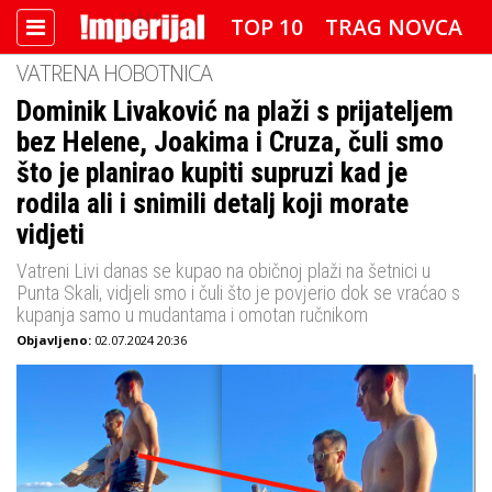
TOP 10
TRAG NOVCA
VATRENA HOBOTNICA
DETEKTOR
FOTO SPECIJAL
Dominik Livaković na plaži s prijateljem
bez Helene, Joakima i Cruza, čuli smo
IMPERIJAL VIDEO
RADAR
što je planirao kupiti supruzi kad je
IMPERIJAL & FREETIME
rodila ali i snimili detalj koji morate
vidjeti
IMPERIJALOVE POZNATE FACE
Vatreni Livi danas se kupao na običnoj plaži na šetnici u
Punta Skali, vidjeli smo i čuli što je povjerio dok se vraćao s
kupanja samo u mudantama i omotan ručnikom
Objavljeno:
02.07.2024 20:36