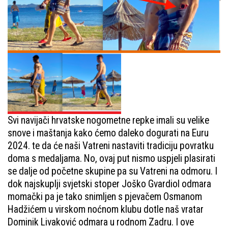
Svi navijači hrvatske nogometne repke imali su velike
snove i maštanja kako ćemo daleko dogurati na Euru
2024. te da će naši Vatreni nastaviti tradiciju povratku
doma s medaljama. No, ovaj put nismo uspjeli plasirati
se dalje od početne skupine pa su Vatreni na odmoru. I
dok najskuplji svjetski stoper Joško Gvardiol odmara
momački pa je tako snimljen s pjevačem Osmanom
Hadžićem u virskom noćnom klubu dotle naš vratar
Dominik Livaković odmara u rodnom Zadru. I ove