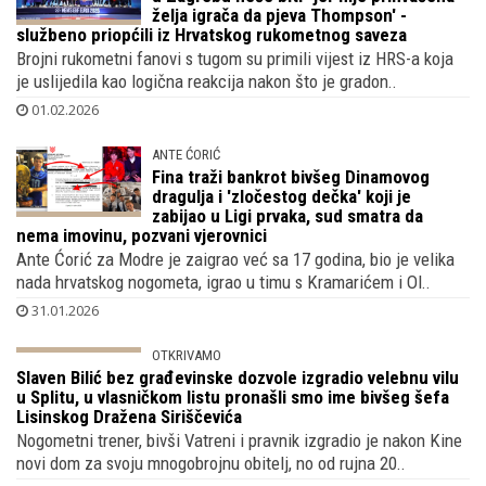
'Organiziranog dočeka brončanih heroja
u Zagrebu neće biti -jer nije prihvaćena
želja igrača da pjeva Thompson' -
službeno priopćili iz Hrvatskog rukometnog saveza
Brojni rukometni fanovi s tugom su primili vijest iz HRS-a koja
je uslijedila kao logična reakcija nakon što je gradon..
01.02.2026
ANTE ĆORIĆ
Fina traži bankrot bivšeg Dinamovog
dragulja i 'zločestog dečka' koji je
zabijao u Ligi prvaka, sud smatra da
nema imovinu, pozvani vjerovnici
Ante Ćorić za Modre je zaigrao već sa 17 godina, bio je velika
nada hrvatskog nogometa, igrao u timu s Kramarićem i Ol..
31.01.2026
OTKRIVAMO
Slaven Bilić bez građevinske dozvole
izgradio velebnu vilu u Splitu, u
vlasničkom listu pronašli smo ime bivšeg
šefa Lisinskog Dražena Siriščevića