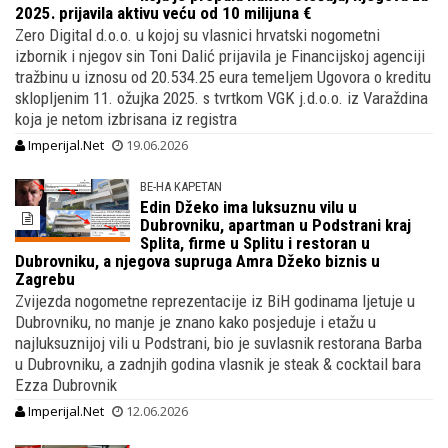
2025. prijavila aktivu veću od 10 milijuna €
Zero Digital d.o.o. u kojoj su vlasnici hrvatski nogometni
izbornik i njegov sin Toni Dalić prijavila je Financijskoj agenciji
tražbinu u iznosu od 20.534.25 eura temeljem Ugovora o kreditu
sklopljenim 11. ožujka 2025. s tvrtkom VGK j.d.o.o. iz Varaždina
koja je netom izbrisana iz registra
Imperijal.Net
19.06.2026
BE-HA KAPETAN
Edin Džeko ima luksuznu vilu u
Dubrovniku, apartman u Podstrani kraj
Splita, firme u Splitu i restoran u
Dubrovniku, a njegova supruga Amra Džeko biznis u
Zagrebu
Zvijezda nogometne reprezentacije iz BiH godinama ljetuje u
Dubrovniku, no manje je znano kako posjeduje i etažu u
najluksuznijoj vili u Podstrani, bio je suvlasnik restorana Barba
u Dubrovniku, a zadnjih godina vlasnik je steak & cocktail bara
Ezza Dubrovnik
Imperijal.Net
12.06.2026