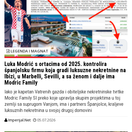
LEGENDA I MAGNAT
Luka Modrić s ortacima od 2025. kontrolira
španjolsku firmu koja gradi luksuzne nekretnine na
Ibizi, u Marbelli, Sevilli, a sa ženom i dalje ima
Modric Family
Iako je kapetan Vatrenih gazda i obiteljske nekretninske tvrtke
Modric Family Sl preko koje upravlja skupim projektima u toj
zemlji sa suprugom Vanjom, ima i partners Španjolce, kraljeve
luksuznih nekretnina u svojoj drugoj domovini
Imperijal.Net
05.07.2026