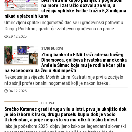
IVAN STRINIĆ
Bivši Vatreni kupio pašnjak s pogledom
na more i zatražio dozvolu za vilu, u
stečaju splitske tvrtke tražio 5,8 milijuna
nikad uplaćenih kuna
Umirovljeni splitski nogometaš dao se u građevinski pothvat u
Donjoj Podstrani, gradit će zahtjevnu građevinu na parce..
29.12.2025
STARI DUGOVI
Zbog bankrota FINA traži adresu bivšeg
Dinamovca, golišava hrvatska manekenka
Anđela Šimac koja mu je rodila kćer piše
na Facebooku da živi u Budimpešti
Nekadašnja zvijezda Modrih Lirim Kastrati nije prvi a zacijelo
ni zadnji profesionalni nogometaš koji je nakon isteka ..
04.12.2025
POTHVAT
Srečko Katanec gradi drugu vilu u Istri, prvu je uknjižio dok
je bio izbornik Iraka, drugu parcelu kupio dok je vodio