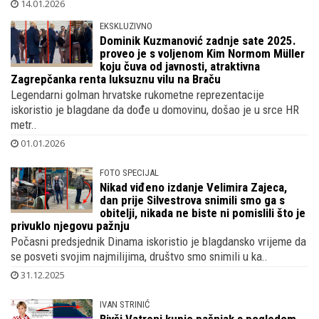
Nogometni trener, bivši Vatreni i pravnik izgradio je nakon Kine
novi dom za svoju mnogobrojnu obitelj, no od rujna 20..
14.01.2026
EKSKLUZIVNO
Dominik Kuzmanović zadnje sate 2025.
proveo je s voljenom Kim Normom Müller
koju čuva od javnosti, atraktivna
Zagrepčanka renta luksuznu vilu na Braču
Legendarni golman hrvatske rukometne reprezentacije
iskoristio je blagdane da dođe u domovinu, došao je u srce HR
metr..
01.01.2026
FOTO SPECIJAL
Nikad viđeno izdanje Velimira Zajeca,
dan prije Silvestrova snimili smo ga s
obitelji, nikada ne biste ni pomislili što je
privuklo njegovu pažnju
Počasni predsjednik Dinama iskoristio je blagdansko vrijeme da
se posveti svojim najmilijima, društvo smo snimili u ka..
31.12.2025