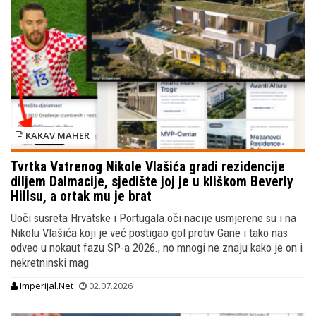
KAKAV MAHER
Tvrtka Vatrenog Nikole Vlašića gradi rezidencije
diljem Dalmacije, sjedište joj je u kliškom Beverly
Hillsu, a ortak mu je brat
Uoči susreta Hrvatske i Portugala oči nacije usmjerene su i na
Nikolu Vlašića koji je već postigao gol protiv Gane i tako nas
odveo u nokaut fazu SP-a 2026., no mnogi ne znaju kako je on i
nekretninski mag
Imperijal.Net
02.07.2026