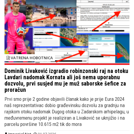
VATRENA HOBOTNICA
Dominik Livaković izgradio robinzonski raj na otoku
Lavdari nadomak Kornata ali još nema uporabnu
dozvolu, prvi susjed mu je muž saborske šefice za
proračun
Prvi smo prije 2 godine objavili članak kako je prije Eura 2024
naš reprezentativac dobio građevinsku dozvolu za gradnju na
rajskom otoku nadomak Dugog otoka u Zadarskom arhipelagu, u
međuvremenu projekt je realiziran a Livaković se uknjižio i na
parcelu površine 10.615 m2 tik do mora