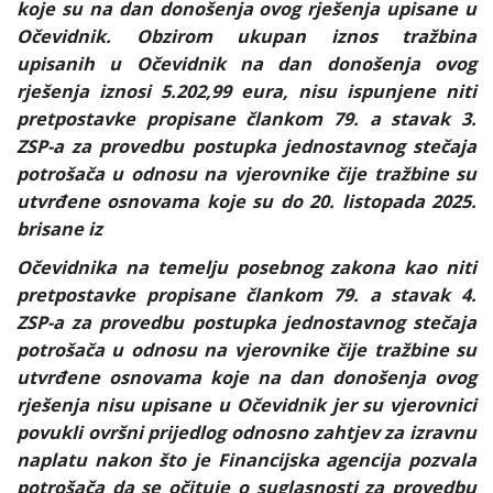
koje su na dan donošenja ovog rješenja upisane u
Očevidnik. Obzirom ukupan iznos tražbina
upisanih u Očevidnik na dan donošenja ovog
rješenja iznosi 5.202,99 eura, nisu ispunjene niti
pretpostavke propisane člankom 79. a stavak 3.
ZSP-a za provedbu postupka jednostavnog stečaja
potrošača u odnosu na vjerovnike čije tražbine su
utvrđene osnovama koje su do 20. listopada 2025.
brisane iz
Očevidnika na temelju posebnog zakona kao niti
pretpostavke propisane člankom 79. a stavak 4.
ZSP-a za provedbu postupka jednostavnog stečaja
potrošača u odnosu na vjerovnike čije tražbine su
utvrđene osnovama koje na dan donošenja ovog
rješenja nisu upisane u Očevidnik jer su vjerovnici
povukli ovršni prijedlog odnosno zahtjev za izravnu
naplatu nakon što je Financijska agencija pozvala
potrošača da se očituje o suglasnosti za provedbu