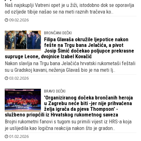
Naš najskuplji Vatreni opet je u žiži, istodobno dok se oporavlja
od ozljede tibije našao se na meti raznih tračeva ko..
09.02.2026
BRONČANI DEČKI
Filipa Glavaša okružile ljepotice nakon
fešte na Trgu bana Jelačića, a pivot
Josip Šimić dočekao poljupce prekrasne
supruge Leone, dvojnice Izabel Kovačić
Nakon slavlja na Trgu bana Jelačića hrvatski rukometaši feštali
su u Gradskoj kavani, neženja Glavaš bio je na meti lj..
03.02.2026
BRAVO DEČKI
'Organiziranog dočeka brončanih heroja
u Zagrebu neće biti -jer nije prihvaćena
želja igrača da pjeva Thompson' -
službeno priopćili iz Hrvatskog rukometnog saveza
Brojni rukometni fanovi s tugom su primili vijest iz HRS-a koja
je uslijedila kao logična reakcija nakon što je gradon..
01.02.2026