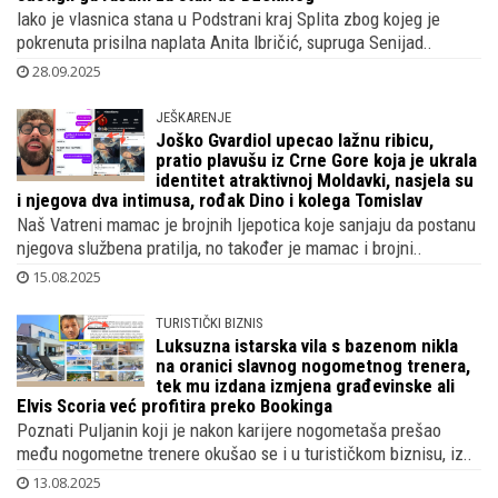
Iako je vlasnica stana u Podstrani kraj Splita zbog kojeg je
pokrenuta prisilna naplata Anita Ibričić, supruga Senijad..
28.09.2025
JEŠKARENJE
Joško Gvardiol upecao lažnu ribicu,
pratio plavušu iz Crne Gore koja je ukrala
identitet atraktivnoj Moldavki, nasjela su
i njegova dva intimusa, rođak Dino i kolega Tomislav
Naš Vatreni mamac je brojnih ljepotica koje sanjaju da postanu
njegova službena pratilja, no također je mamac i brojni..
15.08.2025
TURISTIČKI BIZNIS
Luksuzna istarska vila s bazenom nikla
na oranici slavnog nogometnog trenera,
tek mu izdana izmjena građevinske ali
Elvis Scoria već profitira preko Bookinga
Poznati Puljanin koji je nakon karijere nogometaša prešao
među nogometne trenere okušao se i u turističkom biznisu, iz..
13.08.2025