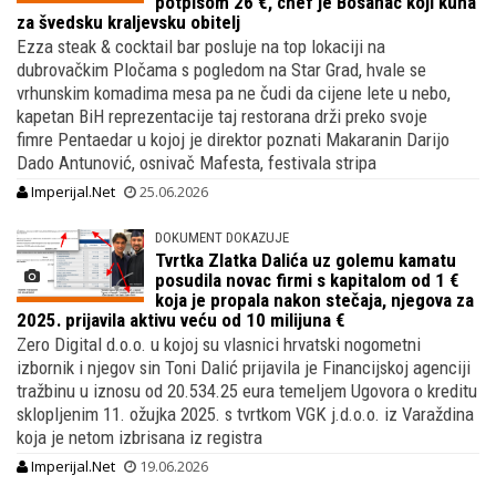
potpisom 26 €, chef je Bosanac koji kuha
za švedsku kraljevsku obitelj
Ezza steak & cocktail bar posluje na top lokaciji na
dubrovačkim Pločama s pogledom na Star Grad, hvale se
vrhunskim komadima mesa pa ne čudi da cijene lete u nebo,
kapetan BiH reprezentacije taj restorana drži preko svoje
fimre Pentaedar u kojoj je direktor poznati Makaranin Darijo
Dado Antunović, osnivač Mafesta, festivala stripa
Imperijal.Net
25.06.2026
DOKUMENT DOKAZUJE
Tvrtka Zlatka Dalića uz golemu kamatu
posudila novac firmi s kapitalom od 1 €
koja je propala nakon stečaja, njegova za
2025. prijavila aktivu veću od 10 milijuna €
Zero Digital d.o.o. u kojoj su vlasnici hrvatski nogometni
izbornik i njegov sin Toni Dalić prijavila je Financijskoj agenciji
tražbinu u iznosu od 20.534.25 eura temeljem Ugovora o kreditu
sklopljenim 11. ožujka 2025. s tvrtkom VGK j.d.o.o. iz Varaždina
koja je netom izbrisana iz registra
Imperijal.Net
19.06.2026