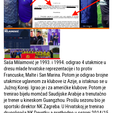
Saša Milaimović je 1993. i 1994. odigrao 4 utakmice u
dresu mlade hrvatske reprezentacije i to protiv
Francuske, Malte i San Marina. Potom je odigrao brojne
utakmice uglavnom za klubove iz Azije, a istaknuo se u
Južnoj Koreji. Igrao je i za američke klubove. Potom je
trenirao bijelu momčad Saudijske Arabije a trenutačno
je trener u kineskom Guangzhou. Prošlu sezonu bio je
sportski direktor NK Zagreba. U Hrvatskoj je trenirao
drugoligaša NK Devetku a prethodno u sezoni 2014/15