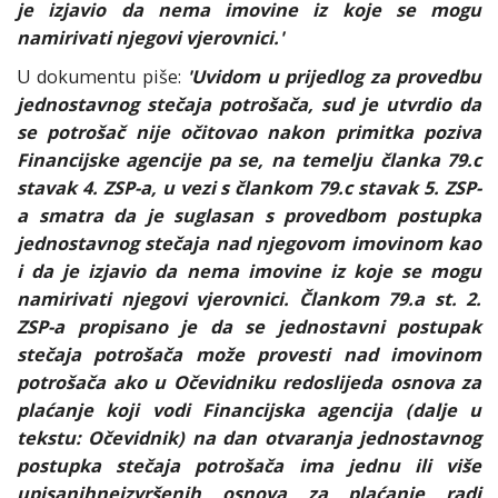
je izjavio da nema imovine iz koje se mogu
namirivati njegovi vjerovnici.'
U dokumentu piše:
'Uvidom u prijedlog za provedbu
jednostavnog stečaja potrošača, sud je utvrdio da
se potrošač nije očitovao nakon primitka poziva
Financijske agencije pa se, na temelju članka 79.c
stavak 4. ZSP-a, u vezi s člankom 79.c stavak 5. ZSP-
a smatra da je suglasan s provedbom postupka
jednostavnog stečaja nad njegovom imovinom kao
i da je izjavio da nema imovine iz koje se mogu
namirivati njegovi vjerovnici. Člankom 79.a st. 2.
ZSP-a propisano je da se jednostavni postupak
stečaja potrošača može provesti nad imovinom
potrošača ako u Očevidniku redoslijeda osnova za
plaćanje koji vodi Financijska agencija (dalje u
tekstu: Očevidnik) na dan otvaranja jednostavnog
postupka stečaja potrošača ima jednu ili više
upisanihneizvršenih osnova za plaćanje radi