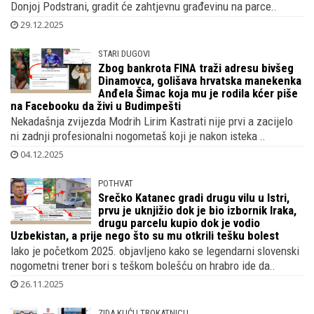
Donjoj Podstrani, gradit će zahtjevnu građevinu na parce..
29.12.2025
STARI DUGOVI
Zbog bankrota FINA traži adresu bivšeg
Dinamovca, golišava hrvatska manekenka
Anđela Šimac koja mu je rodila kćer piše
na Facebooku da živi u Budimpešti
Nekadašnja zvijezda Modrih Lirim Kastrati nije prvi a zacijelo
ni zadnji profesionalni nogometaš koji je nakon isteka ..
04.12.2025
POTHVAT
Srečko Katanec gradi drugu vilu u Istri,
prvu je uknjižio dok je bio izbornik Iraka,
drugu parcelu kupio dok je vodio
Uzbekistan, a prije nego što su mu otkrili tešku bolest
Iako je početkom 2025. objavljeno kako se legendarni slovenski
nogometni trener bori s teškom bolešću on hrabro ide da..
26.11.2025
ZIDA KUĆU TROKATNICU