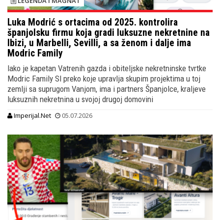
LEGENDA I MAGNAT
Luka Modrić s ortacima od 2025. kontrolira
španjolsku firmu koja gradi luksuzne nekretnine na
Ibizi, u Marbelli, Sevilli, a sa ženom i dalje ima
Modric Family
Iako je kapetan Vatrenih gazda i obiteljske nekretninske tvrtke
Modric Family Sl preko koje upravlja skupim projektima u toj
zemlji sa suprugom Vanjom, ima i partners Španjolce, kraljeve
luksuznih nekretnina u svojoj drugoj domovini
Imperijal.Net
05.07.2026