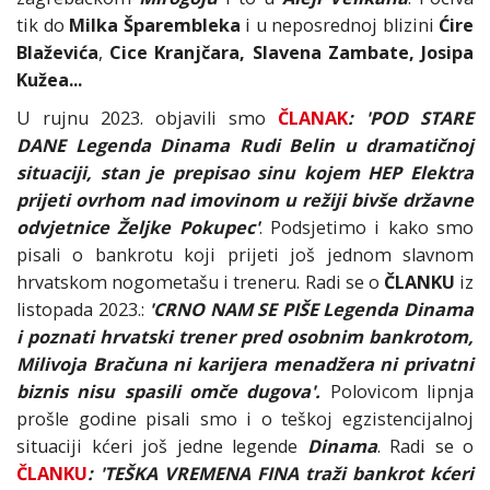
tik do
Milka Šparembleka
i u neposrednoj blizini
Ćire
Blaževića
,
Cice Kranjčara, Slavena Zambate, Josipa
Kužea...
U rujnu 2023. objavili smo
ČLANAK
: 'POD STARE
DANE Legenda Dinama Rudi Belin u dramatičnoj
situaciji, stan je prepisao sinu kojem HEP Elektra
prijeti ovrhom nad imovinom u režiji bivše državne
odvjetnice Željke Pokupec'
. Podsjetimo i kako smo
pisali o bankrotu koji prijeti još jednom slavnom
hrvatskom nogometašu i treneru. Radi se o
ČLANKU
iz
listopada 2023.:
'CRNO NAM SE PIŠE Legenda Dinama
i poznati hrvatski trener pred osobnim bankrotom,
Milivoja Bračuna ni karijera menadžera ni privatni
biznis nisu spasili omče dugova'.
Polovicom lipnja
prošle godine pisali smo i o teškoj egzistencijalnoj
situaciji kćeri još jedne legende
Dinama
. Radi se o
ČLANKU
: 'TEŠKA VREMENA FINA traži bankrot kćeri