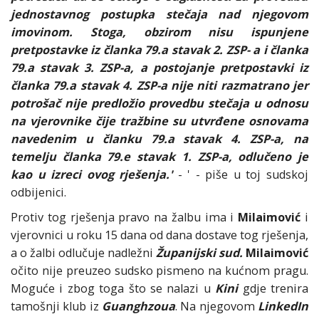
jednostavnog postupka stečaja nad njegovom
imovinom. Stoga, obzirom nisu ispunjene
pretpostavke iz članka 79.a stavak 2. ZSP- a i članka
79.a stavak 3. ZSP-a, a postojanje pretpostavki iz
članka 79.a stavak 4. ZSP-a nije niti razmatrano jer
potrošač nije predložio provedbu stečaja u odnosu
na vjerovnike čije tražbine su utvrđene osnovama
navedenim u članku 79.a stavak 4. ZSP-a, na
temelju članka 79.e stavak 1. ZSP-a, odlučeno je
kao u izreci ovog rješenja.'
- ' - piše u toj sudskoj
odbijenici.
Protiv tog rješenja pravo na žalbu ima i
Milaimović
i
vjerovnici u roku 15 dana od dana dostave tog rješenja,
a o žalbi odlučuje nadležni
Županijski sud.
Milaimović
očito nije preuzeo sudsko pismeno na kućnom pragu.
Moguće i zbog toga što se nalazi u
Kini
gdje trenira
tamošnji klub iz
Guanghzoua
. Na njegovom
LinkedIn