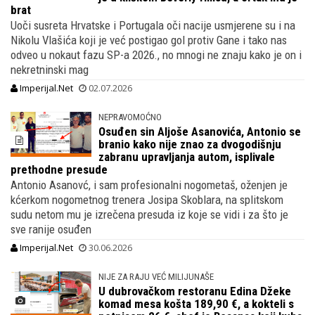
brat
Uoči susreta Hrvatske i Portugala oči nacije usmjerene su i na
Nikolu Vlašića koji je već postigao gol protiv Gane i tako nas
odveo u nokaut fazu SP-a 2026., no mnogi ne znaju kako je on i
nekretninski mag
Imperijal.Net
02.07.2026
NEPRAVOMOĆNO
Osuđen sin Aljoše Asanovića, Antonio se
branio kako nije znao za dvogodišnju
zabranu upravljanja autom, isplivale
prethodne presude
Antonio Asanovć, i sam profesionalni nogometaš, oženjen je
kćerkom nogometnog trenera Josipa Skoblara, na splitskom
sudu netom mu je izrečena presuda iz koje se vidi i za što je
sve ranije osuđen
Imperijal.Net
30.06.2026
NIJE ZA RAJU VEĆ MILIJUNAŠE
U dubrovačkom restoranu Edina Džeke
komad mesa košta 189,90 €, a kokteli s