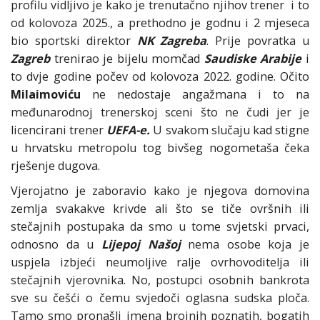
profilu vidljivo je kako je trenutačno njihov trener i to
od kolovoza 2025., a prethodno je godnu i 2 mjeseca
bio sportski direktor
NK Zagreba
. Prije povratka u
Zagreb
trenirao je bijelu momčad
Saudiske Arabije
i
to dvje godine počev od kolovoza 2022. godine. Očito
Milaimoviću
ne nedostaje angažmana i to na
međunarodnoj trenerskoj sceni što ne čudi jer je
licencirani trener
UEFA-e.
U svakom slučaju kad stigne
u hrvatsku metropolu tog bivšeg nogometaša čeka
rješenje dugova.
Vjerojatno je zaboravio kako je njegova domovina
zemlja svakakve krivde ali što se tiče ovršnih ili
stečajnih postupaka da smo u tome svjetski prvaci,
odnosno da u
Lijepoj Našoj
nema osobe koja je
uspjela izbjeći neumoljive ralje ovrhovoditelja ili
stečajnih vjerovnika. No, postupci osobnih bankrota
sve su češći o čemu svjedoči oglasna sudska ploča.
Tamo smo pronašli imena brojnih poznatih, bogatih