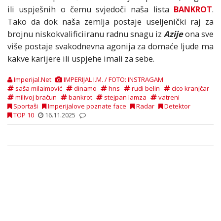
ili uspješnih o čemu svjedoči naša lista
BANKROT
.
Tako da dok naša zemlja postaje useljenički raj za
brojnu niskokvalificiiranu radnu snagu iz
Azije
ona sve
više postaje svakodnevna agonija za domaće ljude ma
kakve karijere ili uspjehe imali za sebe.
Imperijal.Net
IMPERIJAL I.M. / FOTO: INSTRAGAM
saša milaimović
dinamo
hns
rudi belin
cico kranjčar
milivoj bračun
bankrot
stejpan lamza
vatreni
Sportaši
Imperijalove poznate face
Radar
Detektor
TOP 10
16.11.2025