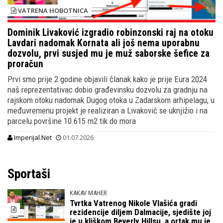
VATRENA HOBOTNICA
Dominik Livaković izgradio robinzonski raj na otoku
Lavdari nadomak Kornata ali još nema uporabnu
dozvolu, prvi susjed mu je muž saborske šefice za
proračun
Prvi smo prije 2 godine objavili članak kako je prije Eura 2024
naš reprezentativac dobio građevinsku dozvolu za gradnju na
rajskom otoku nadomak Dugog otoka u Zadarskom arhipelagu, u
međuvremenu projekt je realiziran a Livaković se uknjižio i na
parcelu površine 10.615 m2 tik do mora
Imperijal.Net
01.07.2026
Sportaši
KAKAV MAHER
Tvrtka Vatrenog Nikole Vlašića gradi
rezidencije diljem Dalmacije, sjedište joj
je u kliškom Beverly Hillsu, a ortak mu je