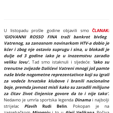
U listopadu prošle godine objavili smo
ČLANAK:
'GIOVANNI ROSSO FINA traži bankrot bivšeg
Vatrenog, sa zanosnom novinarkom HTV-a dobio je
kćer i zbog nje ostavio suprugu i sina, u blokadi je
dulje od 3 godine iako je u inozemstvu zaradio
veliku lovu'.
Tad smo istaknuli i sljedeće:
'Iako su
trenutne zvijezde Dalićevi Vatreni mnogi još pamte
naše bivše nogometne reprezentativce koji su igrali
za vodeće hrvatske klubove i branili nacionalne
boje, premda javnost misli kako su zaradili milijune
za čitav život činjenice govore da to i nije tako'.
Nedavno je umrla sportska legenda
Dinama
i najbolji
strijelac
Plavih
Rudi Belin
. Pokopan je na
zagrebačkom
Mirogoju
i to u
Aleji Velikana
. Počiva