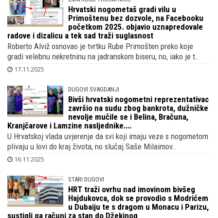
Hrvatski nogometaš gradi vilu u
Primoštenu bez dozvole, na Facebooku
početkom 2025. objavio uznapredovale
radove i dizalicu a tek sad traži suglasnost
Roberto Alviž osnovao je tvrtku Rube Primošten preko koje
gradi velebnu nekretninu na jadranskom biseru, no, iako je t..
17.11.2025
DUGOVI SVAGDANJI
Bivši hrvatski nogometni reprezentativac
završio na sudu zbog bankrota, dužničke
nevolje mučile se i Belina, Bračuna,
Kranjčarove i Lamzine nasljednike....
U Hrvatskoj vlada uvjerenje da svi koji imaju veze s nogometom
plivaju u lovi do kraj života, no slučaj Saše Milaimov..
16.11.2025
STARI DUGOVI
HRT traži ovrhu nad imovinom bivšeg
Hajdukovca, dok se provodio s Modrićem
u Dubaiju te s dragom u Monacu i Parizu,
sustigli ga računi za stan do Džekinog