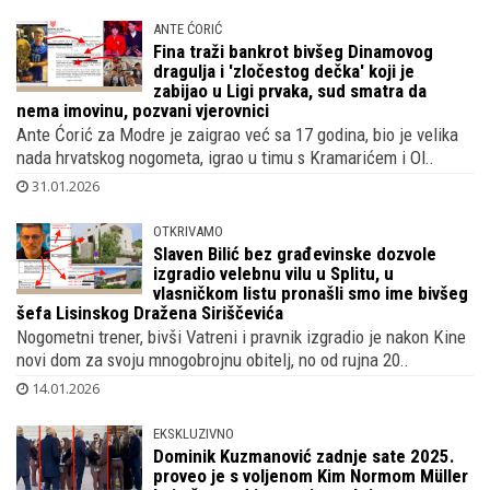
ANTE ĆORIĆ
Fina traži bankrot bivšeg Dinamovog
dragulja i 'zločestog dečka' koji je
zabijao u Ligi prvaka, sud smatra da
nema imovinu, pozvani vjerovnici
Ante Ćorić za Modre je zaigrao već sa 17 godina, bio je velika
nada hrvatskog nogometa, igrao u timu s Kramarićem i Ol..
31.01.2026
OTKRIVAMO
Slaven Bilić bez građevinske dozvole
izgradio velebnu vilu u Splitu, u
vlasničkom listu pronašli smo ime bivšeg
šefa Lisinskog Dražena Siriščevića
Nogometni trener, bivši Vatreni i pravnik izgradio je nakon Kine
novi dom za svoju mnogobrojnu obitelj, no od rujna 20..
14.01.2026
EKSKLUZIVNO
Dominik Kuzmanović zadnje sate 2025.
proveo je s voljenom Kim Normom Müller