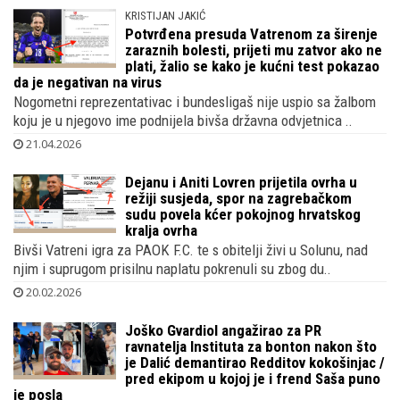
KRISTIJAN JAKIĆ
Potvrđena presuda Vatrenom za širenje
zaraznih bolesti, prijeti mu zatvor ako ne
plati, žalio se kako je kućni test pokazao
da je negativan na virus
Nogometni reprezentativac i bundesligaš nije uspio sa žalbom
koju je u njegovo ime podnijela bivša državna odvjetnica ..
21.04.2026
Dejanu i Aniti Lovren prijetila ovrha u
režiji susjeda, spor na zagrebačkom
sudu povela kćer pokojnog hrvatskog
kralja ovrha
Bivši Vatreni igra za PAOK F.C. te s obitelji živi u Solunu, nad
njim i suprugom prisilnu naplatu pokrenuli su zbog du..
20.02.2026
Joško Gvardiol angažirao za PR
ravnatelja Instituta za bonton nakon što
je Dalić demantirao Redditov kokošinjac /
pred ekipom u kojoj je i frend Saša puno
je posla