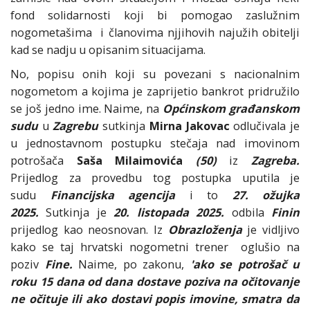
fond solidarnosti koji bi pomogao zaslužnim
nogometašima i članovima njjihovih najužih obitelji
kad se nadju u opisanim situacijama.
No, popisu onih koji su povezani s nacionalnim
nogometom a kojima je zaprijetio bankrot pridružilo
se još jedno ime. Naime, na
Općinskom građanskom
sudu
u
Zagrebu
sutkinja
Mirna Jakovac
odlučivala je
u jednostavnom postupku stečaja nad imovinom
potrošača
Saša Milaimovića
(50)
iz
Zagreba.
Prijedlog za provedbu tog postupka uputila je
sudu
Financijska agencija
i to
27. ožujka
2025.
Sutkinja je
20. listopada 2025.
odbila
Finin
prijedlog kao neosnovan. Iz
Obrazloženja
je vidljivo
kako se taj hrvatski nogometni trener oglušio na
poziv
Fine.
Naime, po zakonu,
'ako se potrošač u
roku 15 dana od dana dostave poziva na očitovanje
ne očituje ili ako dostavi popis imovine, smatra da