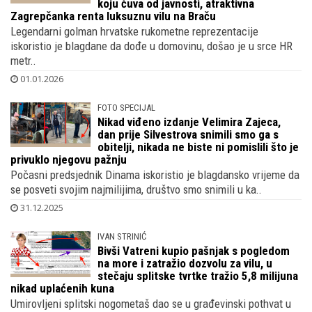
koju čuva od javnosti, atraktivna
Zagrepčanka renta luksuznu vilu na Braču
Legendarni golman hrvatske rukometne reprezentacije
iskoristio je blagdane da dođe u domovinu, došao je u srce HR
metr..
01.01.2026
FOTO SPECIJAL
Nikad viđeno izdanje Velimira Zajeca,
dan prije Silvestrova snimili smo ga s
obitelji, nikada ne biste ni pomislili što je
privuklo njegovu pažnju
Počasni predsjednik Dinama iskoristio je blagdansko vrijeme da
se posveti svojim najmilijima, društvo smo snimili u ka..
31.12.2025
IVAN STRINIĆ
Bivši Vatreni kupio pašnjak s pogledom
na more i zatražio dozvolu za vilu, u
stečaju splitske tvrtke tražio 5,8 milijuna
nikad uplaćenih kuna
Umirovljeni splitski nogometaš dao se u građevinski pothvat u