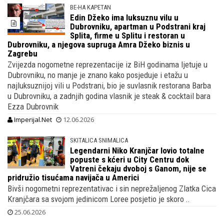
BE-HA KAPETAN
Edin Džeko ima luksuznu vilu u
Dubrovniku, apartman u Podstrani kraj
Splita, firme u Splitu i restoran u
Dubrovniku, a njegova supruga Amra Džeko biznis u
Zagrebu
Zvijezda nogometne reprezentacije iz BiH godinama ljetuje u
Dubrovniku, no manje je znano kako posjeduje i etažu u
najluksuznijoj vili u Podstrani, bio je suvlasnik restorana Barba
u Dubrovniku, a zadnjih godina vlasnik je steak & cocktail bara
Ezza Dubrovnik
Imperijal.Net
12.06.2026
SKITALICA SNIMALICA
Legendarni Niko Kranjčar lovio totalne
popuste s kćeri u City Centru dok
Vatreni čekaju dvoboj s Ganom, nije se
pridružio tisućama navijača u Americi
Bivši nogometni reprezentativac i sin neprežaljenog Zlatka Cica
Kranjčara sa svojom jedinicom Loree posjetio je skoro ..
25.06.2026