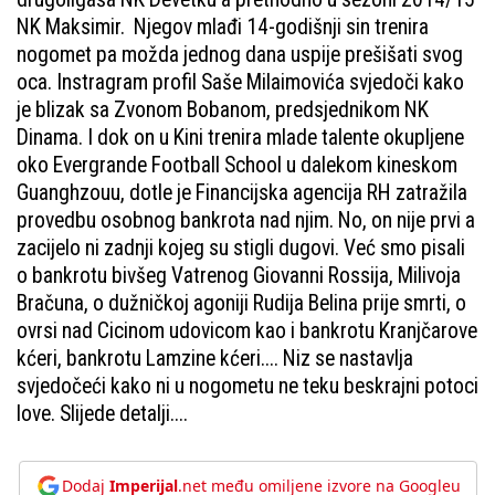
NK Maksimir. Njegov mlađi 14-godišnji sin trenira
nogomet pa možda jednog dana uspije prešišati svog
oca. Instragram profil Saše Milaimovića svjedoči kako
je blizak sa Zvonom Bobanom, predsjednikom NK
Dinama. I dok on u Kini trenira mlade talente okupljene
oko Evergrande Football School u dalekom kineskom
Guanghzouu, dotle je Financijska agencija RH zatražila
provedbu osobnog bankrota nad njim. No, on nije prvi a
zacijelo ni zadnji kojeg su stigli dugovi. Već smo pisali
o bankrotu bivšeg Vatrenog Giovanni Rossija, Milivoja
Bračuna, o dužničkoj agoniji Rudija Belina prije smrti, o
ovrsi nad Cicinom udovicom kao i bankrotu Kranjčarove
kćeri, bankrotu Lamzine kćeri.... Niz se nastavlja
svjedočeći kako ni u nogometu ne teku beskrajni potoci
love. Slijede detalji....
Dodaj
Imperijal
.net među omiljene izvore na Googleu