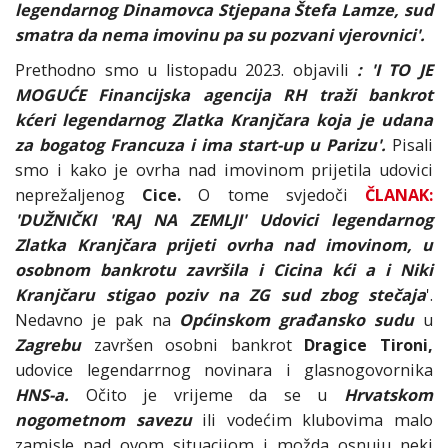
legendarnog Dinamovca Stjepana Štefa Lamze, sud
smatra da nema imovinu pa su pozvani vjerovnici'.
Prethodno smo u listopadu 2023. objavili
: 'I TO JE
MOGUĆE Financijska agencija RH traži bankrot
kćeri legendarnog Zlatka Kranjčara koja je udana
za bogatog Francuza i ima start-up u Parizu'.
Pisali
smo i kako je ovrha nad imovinom prijetila udovici
neprežaljenog
Cice.
O tome svjedoči
ČLANAK:
'DUŽNIČKI 'RAJ NA ZEMLJI' Udovici legendarnog
Zlatka Kranjčara prijeti ovrha nad imovinom, u
osobnom bankrotu završila i Cicina kći a i Niki
Kranjčaru stigao poziv na ZG sud zbog stečaja
'.
Nedavno je pak na
Općinskom građansko sudu
u
Zagrebu
završen osobni bankrot
Dragice Tironi,
udovice legendarrnog novinara i glasnogovornika
HNS-a.
Očito je vrijeme da se u
Hrvatskom
nogometnom savezu
ili vodećim klubovima malo
zamisle nad ovom situacijom i možda osnuju neki