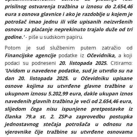
prisilnog ostvarenja tražbina u iznosu do 2.654,46
eura s osnova glavnice i ako je razdoblje u kojem je
potrošač imao jednu ili više upisanih neizvršenih
osnova za plaćanje neprekinuto trajalo duže od tri
godine.'
- piše u sudskom papiru.
Potom je sud službenim putem zatražio od
Financijske agencije
podatke iz
Očevidnika,
a koji
podaci su podneseni
20. listopada 2025.
Citiramo:
'Uvidom u navedene podatke, sud je utvrdio su na
dan 20. listopada 2025. u Očevidniku upisane
osnove kojima su utvrđene glavne tražbine u
ukupnom iznosu 5.202,99 eura, dakle ukupan iznos
navedenih glavnih tražbina je veći od 2.654,46 eura,
slijedom čega nisu ispunjene pretpostavke iz
članka 79.a st. 2. ZSP-a zaprovedbu postupka
jednostavnog stečaja potrošača u odnosu na
vjerovnike čije tražbine su utvrđene osnovama