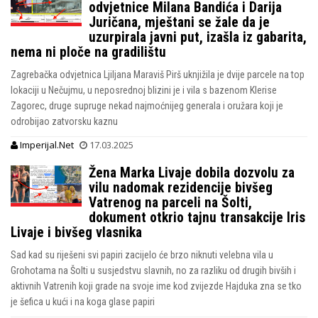
odvjetnice Milana Bandića i Darija
Juričana, mještani se žale da je
uzurpirala javni put, izašla iz gabarita,
nema ni ploče na gradilištu
Zagrebačka odvjetnica Ljiljana Maraviš Pirš uknjižila je dvije parcele na top
lokaciji u Nečujmu, u neposrednoj blizini je i vila s bazenom Klerise
Zagorec, druge supruge nekad najmoćnijeg generala i oružara koji je
odrobijao zatvorsku kaznu
Imperijal.Net
17.03.2025
Žena Marka Livaje dobila dozvolu za
vilu nadomak rezidencije bivšeg
Vatrenog na parceli na Šolti,
dokument otkrio tajnu transakcije Iris
Livaje i bivšeg vlasnika
Sad kad su riješeni svi papiri zacijelo će brzo niknuti velebna vila u
Grohotama na Šolti u susjedstvu slavnih, no za razliku od drugih bivših i
aktivnih Vatrenih koji grade na svoje ime kod zvijezde Hajduka zna se tko
je šefica u kući i na koga glase papiri