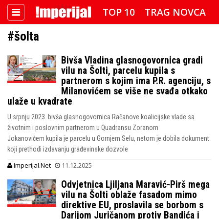
TOP 10
TRAG NOVCA
#šolta
DETEKTOR
FOTO SPECIJAL
Bivša Vladina glasnogovornica gradi
IMPERIJAL VIDEO
RADAR
vilu na Šolti, parcelu kupila s
partnerom s kojim ima P.R. agenciju, s
IMPERIJAL & FREETIME
Milanovićem se više ne svađa otkako
ulaže u kvadrate
IMPERIJALOVE POZNATE FACE
U srpnju 2023. bivša glasnogovornica Račanove koalicijske vlade sa
životnim i poslovnim partnerom u Quadransu Zoranom
Jokanovićem kupila je parcelu u Gornjem Selu, netom je dobila dokument
koji prethodi izdavanju građevinske dozvole
Imperijal.Net
11.12.2025
Odvjetnica Ljiljana Maravić-Pirš mega
vilu na Šolti oblaže fasadom mimo
direktive EU, proslavila se borbom s
Darijom Juričanom protiv Bandića i