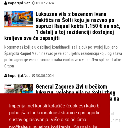
Imperijal.Net
01.07.2024
Luksuzna vila s bazenom Ivana
Rakitića na Šolti koju je nazvao po
supruzi Raquel košta 1.150 € na noć,
1 detalj u toj rezidenciji dostojnoj
kraljeva sve će zapanjiti
Nogometaš koji je u ozbiljnoj kombinaciji za Hajduk po svojoj ljubljenoj
Španjolki Raquel Mauri nazvao je velebnu ljetnu rezidenciju koju oglašava
preko agencije web stranice croatia-exclusive u vlasništvu splitske tvrtke
Orgon
Imperijal.Net
30.06.2024
General Zagorec živi u bečkom
luksuzu, velebna vila na Šolti zbog
koje je devastirana obala upisana na
suprugu Klerisu
Imperijal.net koristi kolačiće (cookies) kako bi
poboljšao funkcionalnost stranice i prilagodio
Otkrivamo kako je bila medijska patka vijest da se general rastaje od
sustav oglašavanja. Više o kolačićima
supruge Klerise, par živi na visokoj nozi s djecom zahvaljujući milijunima
na računu i nekretninama
pročitajte u uvjetima korištenja.
Saznaj više