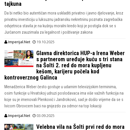
tajkuna
Da bi netko bio autentičan mora uskladiti privatno i javno djelovanje, kroz
privatnu investiciju u luksuznu jadransku nekretninu poznata zagrebačka
odvjetnica stavila je na kušnju moralni kredo koji je postigla dok se s
Jurčanom zauzimala za legalnost i poštivanje zakona
Imperijal.Net
19.10.2025
Glavna direktorica HUP-a Irena Weber
s partnerom uređuje kuću s tri stana
na Šolti 2. red do mora kupljenu
kešom, karijeru počela kod
kontroverznog Galinca
Menadžerica Weber često gostuje u udarnim televizijskim terminima,
osim funkcije u Hrvatskoj udruzi poslodavaca ima više važnih funkcija na
koje su je imenovali Plenković i Jandroković, sad je došlo vrijeme da se s
Ivicom Obrovcem baci na gnijezdo za odmor na top lokaciji
Imperijal.Net
03.09.2025
Velebna vila na Šolti prvi red do mora