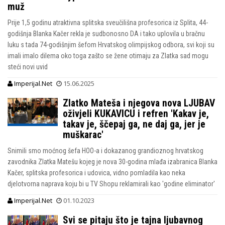
muž
Prije 1,5 godinu atraktivna splitska sveučilišna profesorica iz Splita, 44-
godišnja Blanka Kačer rekla je sudbonosno DA i tako uplovila u bračnu
luku s tada 74-godišnjim šefom Hrvatskog olimpijskog odbora, svi koji su
imali imalo dilema oko toga zašto se žene otimaju za Zlatka sad mogu
steći novi uvid
Imperijal.Net
15.06.2025
Zlatko Mateša i njegova nova LJUBAV
oživjeli KUKAVICU i refren 'Kakav je,
takav je, ščepaj ga, ne daj ga, jer je
muškarac'
Snimili smo moćnog šefa HOO-a i dokazanog grandioznog hrvatskog
zavodnika Zlatka Matešu kojeg je nova 30-godina mlađa izabranica Blanka
Kačer, splitska profesorica i udovica, vidno pomladila kao neka
djelotvorna naprava koju bi u TV Shopu reklamirali kao 'godine eliminator'
Imperijal.Net
01.10.2023
Svi se pitaju što je tajna ljubavnog