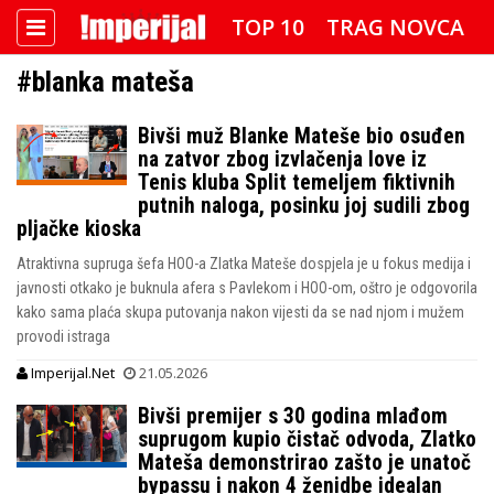
TOP 10
TRAG NOVCA
#blanka mateša
DETEKTOR
FOTO SPECIJAL
Bivši muž Blanke Mateše bio osuđen
IMPERIJAL VIDEO
RADAR
na zatvor zbog izvlačenja love iz
Tenis kluba Split temeljem fiktivnih
IMPERIJAL & FREETIME
putnih naloga, posinku joj sudili zbog
pljačke kioska
IMPERIJALOVE POZNATE FACE
Atraktivna supruga šefa HOO-a Zlatka Mateše dospjela je u fokus medija i
javnosti otkako je buknula afera s Pavlekom i HOO-om, oštro je odgovorila
kako sama plaća skupa putovanja nakon vijesti da se nad njom i mužem
provodi istraga
Imperijal.Net
21.05.2026
Bivši premijer s 30 godina mlađom
suprugom kupio čistač odvoda, Zlatko
Mateša demonstrirao zašto je unatoč
bypassu i nakon 4 ženidbe idealan