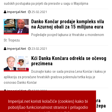
sudskih postupaka pa prijeti da preraste u sagu o Majolijima
Imperijal.Net
25.02.2021
Danko Končar prodaje kompleks vila
na Azurnoj obali za 15 milijuna eura
Pogledajte posjed tajkuna iz Hrvatske u mondenom
St. Tropezu
Imperijal.Net
23.02.2021
Kći Danka Končara odrekla se očevog
prezimena
Doznajte kako se sada preziva Lena Končar i kakvu je
aplikaciju za proračune hrvatskih gradova pokrenula tvrtka koju je
osnovao Danko Končar
Imperijal.Net
17.02.2021
Luksuzni zrakoplov Danka Končara
Imperijal.net koristi kolačiće (cookies) kako bi
dostupan smrtnicima dubokog džepa
poboljšao funkcionalnost stranice i prilagodio