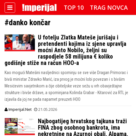
TOP 10
TRAG NOVCA
#danko končar
DETEKTOR
FOTO SPECIJAL
U fotelju Zlatka Mateše jurišaju i
IMPERIJAL VIDEO
RADAR
pretendenti kojima iz sjene upravlja
moćni Anto Nobilo, željni su
IMPERIJAL & FREETIME
raspodjele 58 milijuna € koliko
godišnje stiže na račun HOO-a
IMPERIJALOVE POZNATE FACE
Kao mogući Matešini nasljednici spominju se sve više Dragan Primorac i
bivši ministar Zdravko Marić, iza prvog je moćni lobi povezan i s bivšim
Mesićevim savjetnikom a čije obiteljske veze sežu u vrh obavještajne
strukture i bivše države, a spominjana Kolinda Grabar - Kitarović za RTL je
izjavila da joj ne pada napamet preuzeti HOO
Imperijal.Net
21.05.2026
Najbogatijeg hrvatskog tajkuna traži
FINA zbog osobnog bankrota, ima
nekretnine na Azurnoj obali, Alpama,