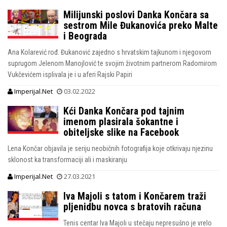
Milijunski poslovi Danka Končara sa
sestrom Mile Đukanovića preko Malte
i Beograda
Ana Kolarević rođ. Đukanović zajedno s hrvatskim tajkunom i njegovom
suprugom Jelenom Manojlović te svojim životnim partnerom Radomirom
Vukčevićem isplivala je i u aferi Rajski Papiri
Imperijal.Net
03.02.2022
Kći Danka Končara pod tajnim
imenom plasirala šokantne i
obiteljske slike na Facebook
Lena Končar objavila je seriju neobičnih fotografija koje otkrivaju njezinu
sklonost ka transformaciji ali i maskiranju
Imperijal.Net
27.03.2021
Iva Majoli s tatom i Končarem traži
pljenidbu novca s bratovih računa
Tenis centar Iva Majoli u stečaju nepresušno je vrelo