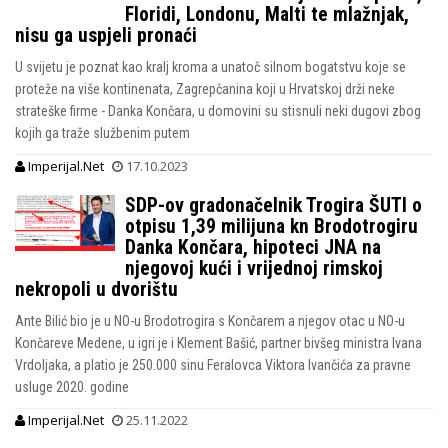
Floridi, Londonu, Malti te mlažnjak,
nisu ga uspjeli pronaći
U svijetu je poznat kao kralj kroma a unatoč silnom bogatstvu koje se
proteže na više kontinenata, Zagrepčanina koji u Hrvatskoj drži neke
strateške firme - Danka Končara, u domovini su stisnuli neki dugovi zbog
kojih ga traže službenim putem
Imperijal.Net
17.10.2023
SDP-ov gradonačelnik Trogira ŠUTI o
otpisu 1,39 milijuna kn Brodotrogiru
Danka Končara, hipoteci JNA na
njegovoj kući i vrijednoj rimskoj
nekropoli u dvorištu
Ante Bilić bio je u NO-u Brodotrogira s Končarem a njegov otac u NO-u
Končareve Medene, u igri je i Klement Bašić, partner bivšeg ministra Ivana
Vrdoljaka, a platio je 250.000 sinu Feralovca Viktora Ivančića za pravne
usluge 2020. godine
Imperijal.Net
25.11.2022