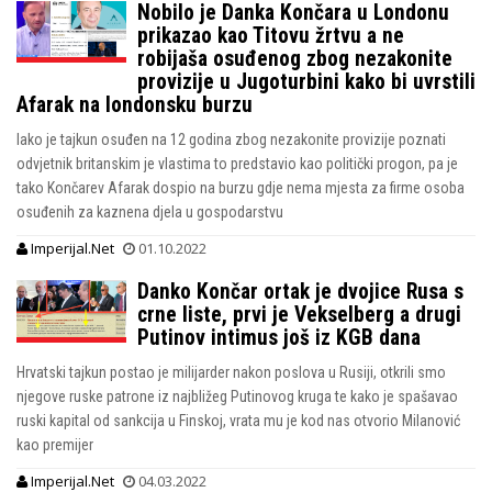
Nobilo je Danka Končara u Londonu
prikazao kao Titovu žrtvu a ne
robijaša osuđenog zbog nezakonite
provizije u Jugoturbini kako bi uvrstili
Afarak na londonsku burzu
Iako je tajkun osuđen na 12 godina zbog nezakonite provizije poznati
odvjetnik britanskim je vlastima to predstavio kao politički progon, pa je
tako Končarev Afarak dospio na burzu gdje nema mjesta za firme osoba
osuđenih za kaznena djela u gospodarstvu
Imperijal.Net
01.10.2022
Danko Končar ortak je dvojice Rusa s
crne liste, prvi je Vekselberg a drugi
Putinov intimus još iz KGB dana
Hrvatski tajkun postao je milijarder nakon poslova u Rusiji, otkrili smo
njegove ruske patrone iz najbližeg Putinovog kruga te kako je spašavao
ruski kapital od sankcija u Finskoj, vrata mu je kod nas otvorio Milanović
kao premijer
Imperijal.Net
04.03.2022