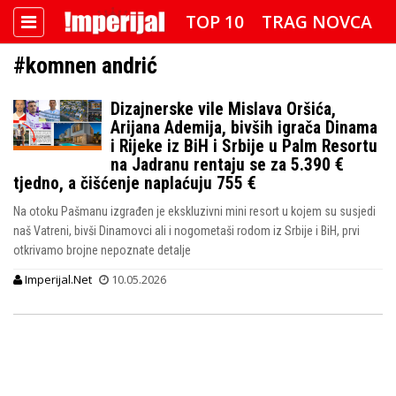
TOP 10
TRAG NOVCA
#komnen andrić
DETEKTOR
FOTO SPECIJAL
Dizajnerske vile Mislava Oršića,
IMPERIJAL VIDEO
RADAR
Arijana Ademija, bivših igrača Dinama
i Rijeke iz BiH i Srbije u Palm Resortu
IMPERIJAL & FREETIME
na Jadranu rentaju se za 5.390 €
tjedno, a čišćenje naplaćuju 755 €
IMPERIJALOVE POZNATE FACE
Na otoku Pašmanu izgrađen je ekskluzivni mini resort u kojem su susjedi
naš Vatreni, bivši Dinamovci ali i nogometaši rodom iz Srbije i BiH, prvi
otkrivamo brojne nepoznate detalje
Imperijal.Net
10.05.2026