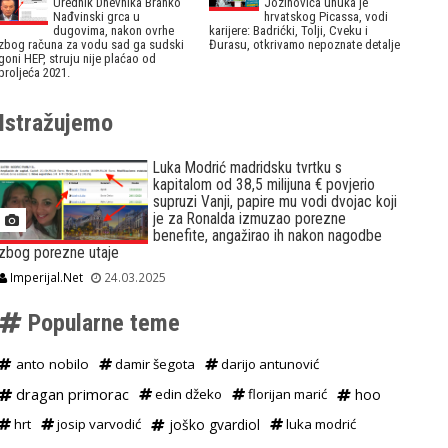
Urednik Dnevnika Branko
Jozinovića unuka je
Nađvinski grca u
hrvatskog Picassa, vodi
dugovima, nakon ovrhe
karijere: Badrićki, Tolji, Cveku i
zbog računa za vodu sad ga sudski
Đurasu, otkrivamo nepoznate detalje
goni HEP, struju nije plaćao od
proljeća 2021.
Istražujemo
Luka Modrić madridsku tvrtku s
kapitalom od 38,5 milijuna € povjerio
supruzi Vanji, papire mu vodi dvojac koji
je za Ronalda izmuzao porezne
benefite, angažirao ih nakon nagodbe
zbog porezne utaje
Imperijal.Net
24.03.2025
Popularne teme
anto nobilo
damir šegota
darijo antunović
dragan primorac
edin džeko
florijan marić
hoo
hrt
josip varvodić
joško gvardiol
luka modrić