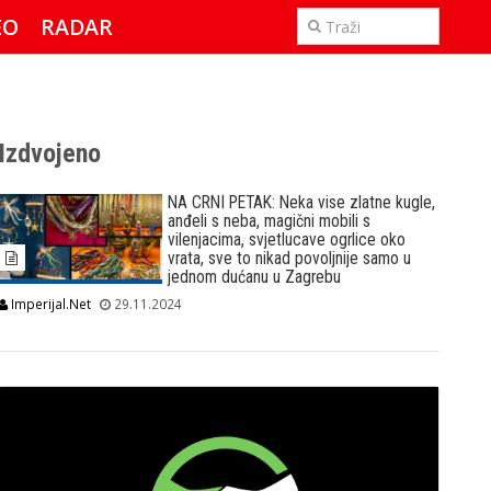
EO
RADAR
IMPERIJAL & FREETIME
Izdvojeno
NA CRNI PETAK: Neka vise zlatne kugle,
anđeli s neba, magični mobili s
vilenjacima, svjetlucave ogrlice oko
vrata, sve to nikad povoljnije samo u
jednom dućanu u Zagrebu
Imperijal.Net
29.11.2024