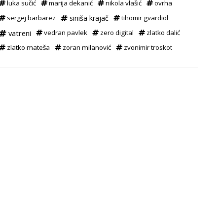
luka sučić
marija dekanić
nikola vlašić
ovrha
sergej barbarez
siniša krajač
tihomir gvardiol
vatreni
vedran pavlek
zero digital
zlatko dalić
zlatko mateša
zoran milanović
zvonimir troskot