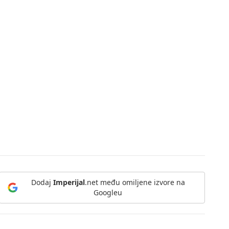
Dodaj
Imperijal
.net među omiljene izvore na
Googleu