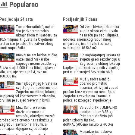
Popularno
Posljednja 24 sata
Posljednjih 7 dana
Tomo Horvatinčić, nakon
Od žene bivšeg izbornika
što je dvorac prodao
kupila skoro cijelu uvalu
ukrajinskom milijarderu za
na Braču pa sad Filipinka,
10,5 milijuna €, gušta na Cvjetnom
udovica američkog računalnog
sretan što je odslužio zatvor zbog
milijardera, ima tri vile i parcele,
smrti supružnika
sveukupno 18.542 m2
Dnevni najam hedonističke
Sin najbogatijeg Hrvata na
oaze iznad Makarske
svijetu gradi rezidenciju u
supruge netom osuđenog
Zagrebu na elitnoj lokaciji
Blaža stoji 4.000 €, na litici je glavna
kupljenoj od kontroverznih vlasnika,
vila, kraj nje renta još 4, sve na
prvi mu je susjed Severinin bivši
160.000 m2
Muž Sandre Benčić
Sin najbogatijeg Hrvata na
doživio prometnu
svijetu gradi rezidenciju u
nesreću, okrivljeni vozač
Zagrebu na elitnoj lokaciji
prošao kroz crveno na raskrižju u
kupljenoj od kontroverznih vlasnika,
Zagrebu i završio na Traumi, a
prvi mu je susjed Severinin bivši
policajac izbjegao svjedočenje
Muž Sandre Benčić
Varvodić TRIJUMFALNO
doživio prometnu
pobijedio bez VAR-a,
nesreću, okrivljeni vozač
Primorac doživio još
prošao kroz crveno na raskrižju u
jedan izborni fijasko,
Zagrebu i završio na Traumi, a
doKRAJ(A)Čeno rasulo u HOO-u
policajac izbjegao svjedočenje
Menadžerica Jakova