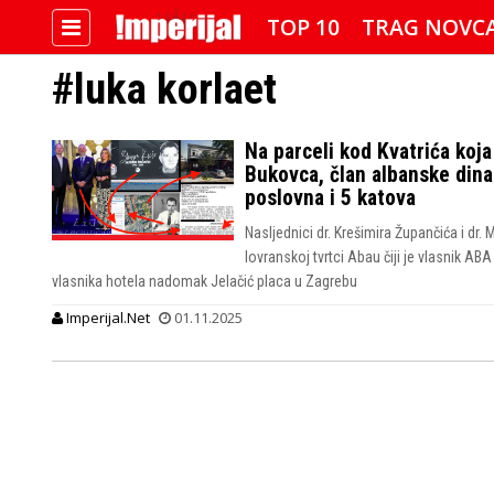
TOP 10
TRAG NOVC
#luka korlaet
IMPERIJALOVE POZNATE FACE
Na parceli kod Kvatrića koja
Bukovca, član albanske dina
poslovna i 5 katova
Nasljednici dr. Krešimira Župančića i dr
lovranskoj tvrtci Abau čiji je vlasnik AB
vlasnika hotela nadomak Jelačić placa u Zagrebu
Imperijal.Net
01.11.2025