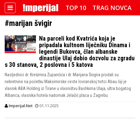
TOP 10
TRAG NOVCA
#marijan švigir
DETEKTOR
FOTO SPECIJAL
Na parceli kod Kvatrića koja je
IMPERIJAL VIDEO
RADAR
pripadala kultnom liječniku Dinama i
legendi Bukovca, član albanske
IMPERIJAL & FREETIME
dinastije Ulaj dobio dozvolu za zgradu
s 30 stanova, 2 poslovna i 5 katova
IMPERIJALOVE POZNATE FACE
Nasljednici dr. Krešimira Župančića i dr. Marijana Švigira prodali su
nekretnine na početku Maksimirske ceste lovranskoj tvrtci Abau čiji je
vlasnik ABA Holding iz Tirane u vlasništvu Bashkima Ulaja, ultra bogatog
Albanca, vlasnika hotela nadomak Jelačić placa u Zagrebu
Imperijal.Net
01.11.2025