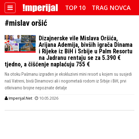
TOP 10
TRAG NOVCA
#mislav oršić
DETEKTOR
FOTO SPECIJAL
Dizajnerske vile Mislava Oršića,
IMPERIJAL VIDEO
RADAR
Arijana Ademija, bivših igrača Dinama
i Rijeke iz BiH i Srbije u Palm Resortu
IMPERIJAL & FREETIME
na Jadranu rentaju se za 5.390 €
tjedno, a čišćenje naplaćuju 755 €
IMPERIJALOVE POZNATE FACE
Na otoku Pašmanu izgrađen je ekskluzivni mini resort u kojem su susjedi
naš Vatreni, bivši Dinamovci ali i nogometaši rodom iz Srbije i BiH, prvi
otkrivamo brojne nepoznate detalje
Imperijal.Net
10.05.2026